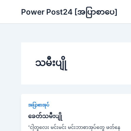
Skip
Power Post24 [အပြာစာပေ]
to
content
သမီးပျို
အပြာစာအုပ်
ခေတ်သမီးပျို
“ငါ့တူလေး မင်းမင်း မင်းဘာစာအုပ်တွေ ဖတ်နေ