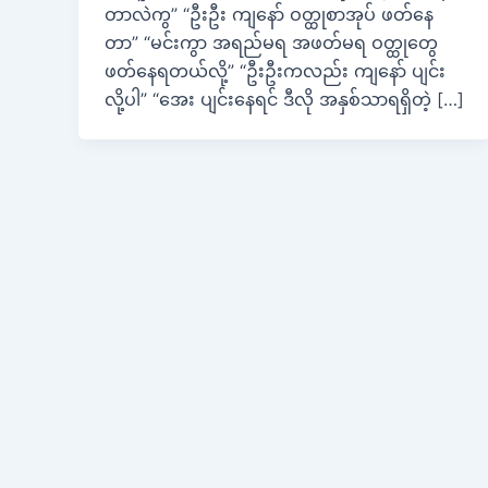
တာလဲကွ” “ဦးဦး ကျနော် ဝတ္ထုစာအုပ် ဖတ်နေ
တာ” “မင်းကွာ အရည်မရ အဖတ်မရ ဝတ္ထုတွေ
ဖတ်နေရတယ်လို့” “ဦးဦးကလည်း ကျနော် ပျင်း
လို့ပါ” “အေး ပျင်းနေရင် ဒီလို အနှစ်သာရရှိတဲ့ […]