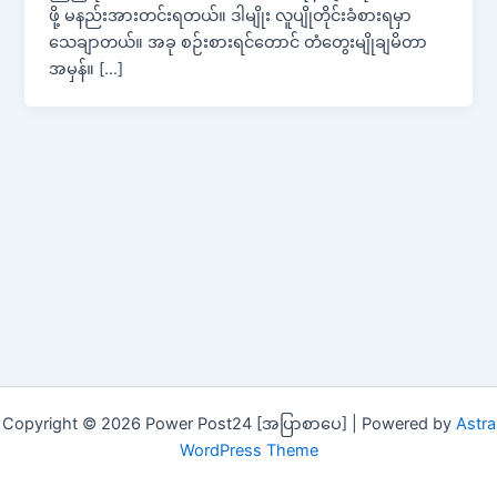
ဖို့ မနည်းအားတင်းရတယ်။ ဒါမျိုး လူပျိုတိုင်းခံစားရမှာ
သေချာတယ်။ အခု စဉ်းစားရင်တောင် တံတွေးမျိုချမိတာ
အမှန်။ […]
Copyright © 2026 Power Post24 [အပြာစာပေ] | Powered by
Astra
WordPress Theme