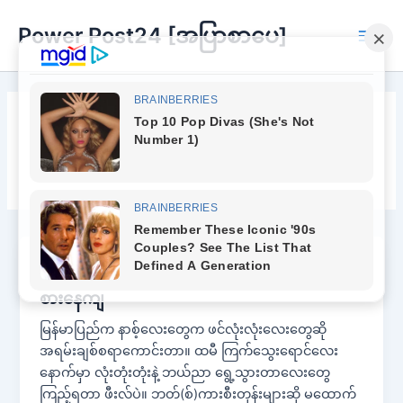
Skip
Power Post24 [အပြာစာပေ]
to
Main
content
Men
နပ်စ်
အပြာစာအုပ်
စားနေကျ
မြန်မာပြည်က နာစ့်လေးတွေက ဖင်လုံးလုံးလေးတွေဆို
အရမ်းချစ်စရာကောင်းတာ။ ထမီ ကြက်သွေးရောင်လေး
နောက်မှာ လုံးတုံးတုံးနဲ့ ဘယ်ညာ ရွေ့သွားတာလေးတွေ
ကြည့်ရတာ ဖီးလ်ပဲ။ ဘတ်(စ်)ကားစီးတုန်းများဆို မထောက်