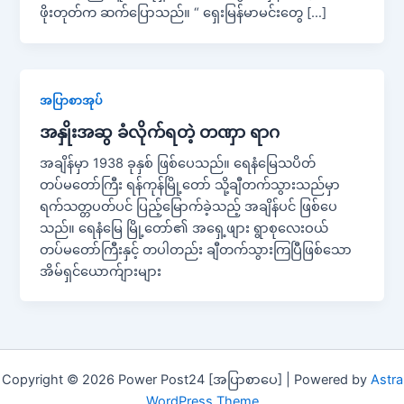
ဖိုးတုတ်က ဆက်ပြောသည်။ “ ရှေးမြန်မာမင်းတွေ […]
အပြာစာအုပ်
အနှိုးအဆွ ခံလိုက်ရတဲ့ တဏှာ ရာဂ
အချိန်မှာ 1938 ခုနှစ် ဖြစ်ပေသည်။ ရေနံမြေသပိတ်
တပ်မတော်ကြီး ရန်ကုန်မြို့တော် သို့ချီတက်သွားသည်မှာ
ရက်သတ္တပတ်ပင် ပြည့်မြောက်ခဲ့သည့် အချိန်ပင် ဖြစ်ပေ
သည်။ ရေနံမြေ မြို့တော်၏ အရှေ့ဖျား ရွာစုလေးဝယ်
တပ်မတော်ကြီးနှင့် တပါတည်း ချီတက်သွားကြပြီဖြစ်သော
အိမ်ရှင်ယောက်ျားများ
Copyright © 2026 Power Post24 [အပြာစာပေ] | Powered by
Astra
WordPress Theme