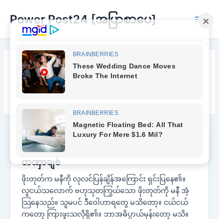
Skip
Power Post24 [အပြာစာပေ]
to
Main
content
Men
တဏှာ
အပြာစာအုပ်
တဏှာချစ်
ဖိုးတုတ်က မနီကို လုလင်ပြန်ချိန်အကြောင်း ရှင်းပြနေ၏။
လူငယ်သလောက် ဗဟုသုတကြွယ်သော ဖိုးတုတ်ကို မနီ အံ့
သြနေသည်။ သူမပင် ဒီဝေါဟာရတွေ မသိတော့။ ငယ်ငယ်
ကတော့ ကြားဖူးသလိုရှိ၏။ ဘာအဓိပ္ပာယ်မှန်းတော့ မသိ။