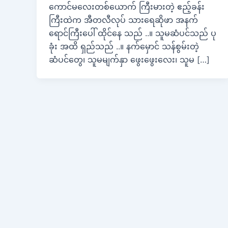
ကောင်မလေးတစ်ယောက် ကြီးမားတဲ့ ဧည့်ခန်း
ကြီးထဲက အီတလီလုပ် သားရေဆိုဖာ အနက်
ရောင်ကြီးပေါ် ထိုင်နေ သည် ..။ သူမဆံပင်သည် ပု
ခုံး အထိ ရှည်သည် ..။ နက်မှောင် သန်စွမ်းတဲ့
ဆံပင်တွေ၊ သူမမျက်နှာ ဖွေးဖွေးလေး၊ သူမ […]