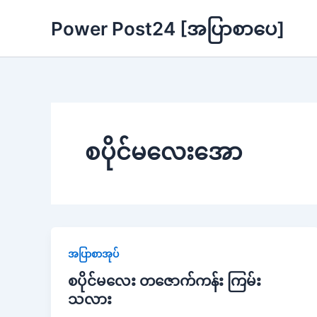
Skip
Power Post24 [အပြာစာပေ]
to
content
စပိုင်မလေးအော
အပြာစာအုပ်
စပိုင်မလေး တဇောက်ကန်း ကြမ်း
သလား