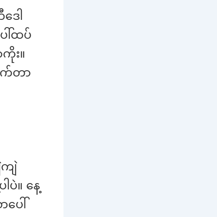
ီဒေါ
ပေါ်ထပ်
ကိုး။
ိုက်တာ
ဲကျဲ
ပါပဲ။ နေ့
ယာပေါ်