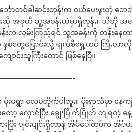
င်္ဘောတစ်ခါဆင်းတုန်းက ဝယ်ပေးဖူးတဲ့ ဘေဘ
းဆို အခုထိ သူ့အခန်းထဲမှာရှိတုန်း။ သိဆို အ
န်းက လှမ်းကြည့်ရင် သူ့အခန်းကို တန်းနေတာ
နှစ်တွေပြောင်းလို့ မျက်စိရှေ့တင် ကြီးလာလ
ကျောင်းသူကြီးတောင် ဖြစ်နေပြီ။
———————————-
 မိုးမရွာ လေမတိုက်ပါဘူး။ မိုးရာသီမှာ နေကျ
ော့ လှောင်ပြီး ချွေးပြိုက်ပြိုက် ကျရတဲ့ နေ့
ပြီး ပျင်းပျင်းရှိတာနဲ့ အိမ်ပေါ်ထပ်က အိပ်