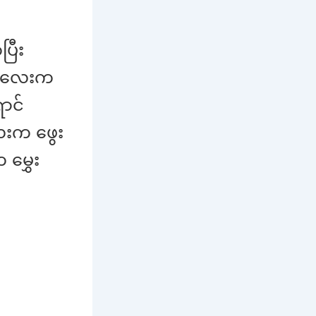
ပြီး
ာင်လေးက
ာင်
ေးက ဖွေး
မွှေး