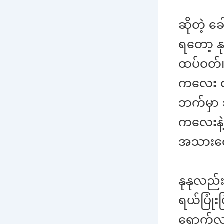
ဆိုတဲ့ ခ
ရတော့ န
ထပ်ဝတ်၊
ကလေး ထွ
ဘက်မှာ 
ကလေးနဲ့
အသားလေ
နုနုလည်း
ရယ်ပြုံး
ရောက်လ