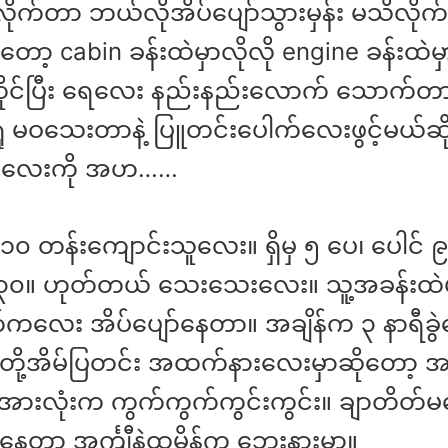
ုက်တာ ဘယ်လိုအိပ်ပျော်သွားမှန်း မသိလိုက်
ိုးတော့ cabin ခန်းထဲမှာလိုလို engine ခန်းထဲမှာ
င်ပြီး ရေလေး နည်းနည်းလောက် သောက်တ
 မဝသေးတာနဲ့ ပြူတင်းပေါက်လေးဖွင့်မယ်ဆိုပ
ာလေးကို အဟ……
 ၁၀ တန်းကျောင်းသူလေး။ ရှိမှ ၅ ပေ၊ ပေါင် ၉
၃၀။ ဟုတ်တယ် သေးသေးလေး။ သူ့အခန်းထဲမ
လေး အိပ်ပျော်နေတာ။ အချိန်က ၃ နာရီခွ
ို့အိမ်ပြတင်း အထက်နားလေးမှာဆိုတော့ အ
းလုံးက ကွက်ကွက်ကွင်းကွင်း။ ချာတိတ်
်နေတာ အင်္ကျီနဲ့ထမိန်က ဘေးနားမှာ။