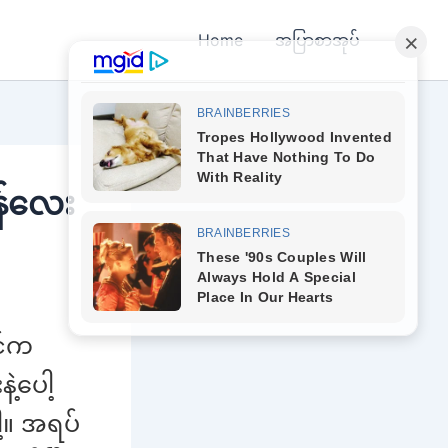
Home
အပြာစာအုပ်
န်လေး
င်က
့ပေါ့
့။ အရပ်