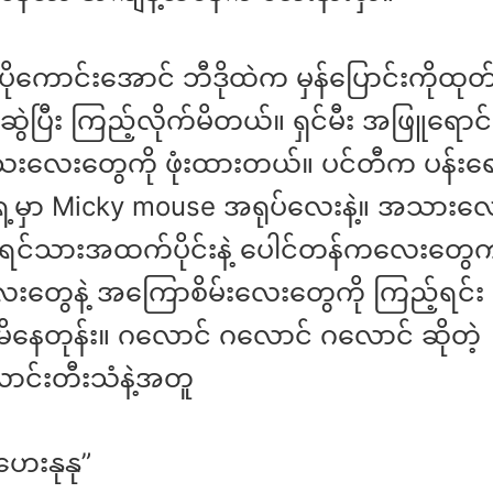
းပိုကောင်းအောင် ဘီဒိုထဲက မှန်ပြောင်းကိုထုတ်
ဆွဲပြီး ကြည့်လိုက်မိတယ်။ ရှင်မီး အဖြူရေ
သေးလေးတွေကို ဖုံးထားတယ်။ ပင်တီက ပန်းရေ
ေ့မှာ Micky mouse အရုပ်လေးနဲ့။ အသားလ
ရင်သားအထက်ပိုင်းနဲ့ ပေါင်တန်ကလေးတွေက 
လေးတွေနဲ့ အကြောစိမ်းလေးတွေကို ကြည့်ရင်း
မိနေတုန်း။ ဂလောင် ဂလောင် ဂလောင် ဆိုတဲ့
ောင်းတီးသံနဲ့အတူ
 ဟေးနုနု”