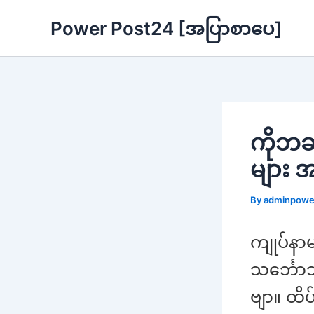
Skip
Power Post24 [အပြာစာပေ]
to
content
ကိုဘခ
များ 
By
adminpow
ကျုပ်န
သင်္ဘော
ဗျာ။ ထိ