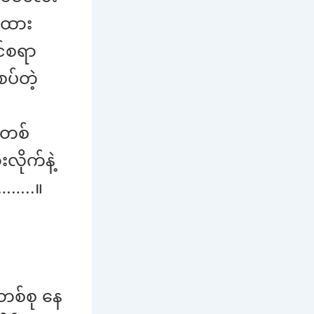
က်ထား
ျင်စရာ
စပ်တဲ့
လတစ်
ိုက်နဲ့
့……..။
တစ်စု နေ