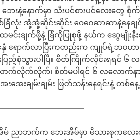
၊ ဘေးနဲ့နောက်မှာ သီးပင်စားပင်လေးတွေ စို
ခြံလုံး အုံ့အုံ့ဆိုင်းဆိုင်း ဝေဝေဆာဆာနဲ့နေခ
င်းချက်ဖို့နဲ့ ခြံကိုပြုစုဖို့ နယ်က ဆွေမျိုးနီး
င်နှံ ရောက်လာပြီးကတည်းက ကျုပ်ရဲ့ဘဝဟာ
ပြည့်စုံသွားပါပြီ။ စိတ်ကြိုက်လိုင်းရရင် ၆ 
ာက်လိုက်လိုက်၊ စိတ်မပါရင် ၆ လလောက်နားလ
ေးအေးချမ်းချမ်း ဖြတ်သန်းနေရင်းနဲ့ တစ်နေ
————————————
့အိမ် ညာဘက်က ဘေးအိမ်မှာ မိသားစုကလေး