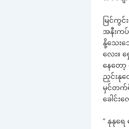
မြင်ကွင်
အနီးကပ်
နို့သေး
လေး။ ရှ
နေတော့ 
ညှင်းနု
မှင်တက်
ခေါင်းလ
” နုနုရေ