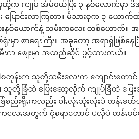
ို့က ကျုပ် အိမ်ဝယ်ပြီး ၃ နှစ်လောက်မှာ ဒ
ြီး ပြောင်းလာကြတာ။ မိသားစုက ၃ ယောက်ထ
နှစ်ယောက်နဲ့ သမီးကလေး တစ်ယောက်။ အမ
်ရုံးမှာ စာရေးကြီး။ အခုတော့ အရာရှိဖြစ်နေပြ
မီးက စျေးမှာ အထည်ဆိုင် ဖွင့်ထားတယ်။
ခါစတုန်းက သူတို့သမီးလေးက ကျောင်းတောင်
သူတို့ခြံထဲ ပြေးဆော့လိုက် ကျုပ်ခြံထဲ ပြေး
။ ခြံစည်းရိုးကလည်း ဝါးလုံးသုံးလုံးပဲ တန်းခ
 ကလေးအတွက် ငုံ့စရာတောင် မလိုပဲ တန်းဝင်