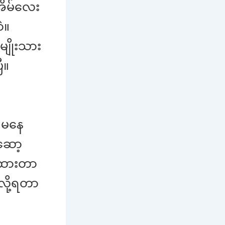
ီအိမ်လေး
ဲ။
ျိုးသား
ီ။
 မနေ
ဆော့
တ်ထားတာ
လို့ရတာ