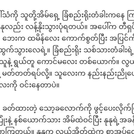
ေါ်သံကို သူတို့အိမ်ရှေ့ ခြံစည်းရိုးတံခါးကနေ 
ုနုလည်း လန့်နိုးသွားပုံရတယ်။ အပေါ်က တီရ
 ဘေးက ထမိန်လေး ကောက်စွတ်ပြီး အပြင်ကိ
က်သွားလေရဲ့။ ခြံစည်းရိုး သစ်သားတံခါးရဲ့
သူနဲ့ ရွယ်တူ ကောင်မလေး တစ်ယောက်။ လွ
 မတ်တတ်ရပ်လို့။ သူလေးက နည်းနည်းညိုပေ
းကို ဝင်းနေတာပဲ။
 ခတ်ထားတဲ့ သော့ခလောက်ကို ဖွင့်ပေးလိုက်ပ
ပြုံးနဲ့ နစ်ယောက်သား အိမ်ထဲဝင်ပြီး နုနုရဲ့အခ
ာကြတယ်။ နုနုက လွယ်အိတ်ထဲက စာအုပ်လ