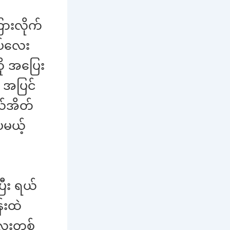
ကြားလိုက်
ှပ်လေး
ု အပြေး
 အပြင်
ယ်အိတ်
မယ့်
ြီး ရယ်
န်းထဲ
ေးတစ်