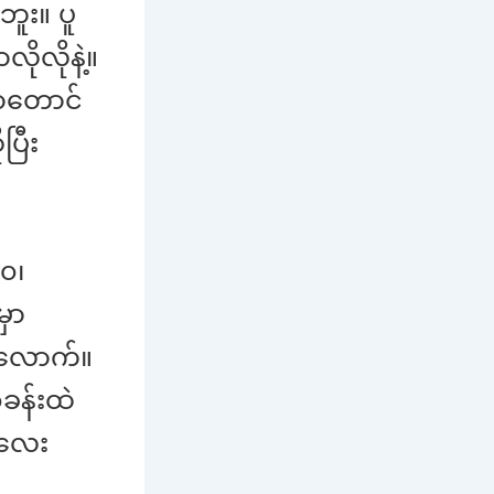
ဘူး။ ပူ
လိုလိုနဲ့။
ာတောင်
ြီး
၀၊
ှာ
ဲလောက်။
ခန်းထဲ
မလေး