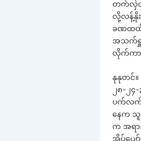
တက်လှဲလိ
လို့လန့်န
ခဏထထို
အသက်ရှူ
လိုက်က
နုနုတင်။
၂၈-၂၄-
ပက်လက်က
နေက သူတ
က အရာအာ
အိပ်ပျော