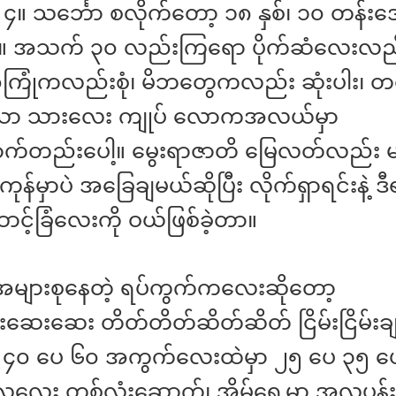
။ သင်္ဘော စလိုက်တော့ ၁၈ နှစ်၊ ၁၀ တန်းအေ
။ အသက် ၃၀ လည်းကြရော ပိုက်ဆံလေးလည်း 
ြုံကလည်းစုံ၊ မိဘတွေကလည်း ဆုံးပါး၊ တ
ာ သားလေး ကျုပ် လောကအလယ်မှာ
်တည်းပေါ့။ မွေးရာဇာတိ မြေလတ်လည်း မပ
်ကုန်မှာပဲ အခြေချမယ်ဆိုပြီး လိုက်ရှာရင်းနဲ့ ဒ
င့်ခြံလေးကို ဝယ်ဖြစ်ခဲ့တာ။
အများစုနေတဲ့ ရပ်ကွက်ကလေးဆိုတော့
ေးဆေး တိတ်တိတ်ဆိတ်ဆိတ် ငြိမ်းငြိမ်းချမ
ေ ၄၀ ပေ ၆၀ အကွက်လေးထဲမှာ ၂၅ ပေ ၃၅ ပေ
လှလေး တစ်လုံးဆောက်၊ အိမ်ရှေ့မှာ အလှပန်