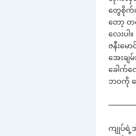
တွေစိုက်
တော့ တစ်
လေးပါ။ ထမ
ဇနီးမော
အေးချမ်း
ခေါက်လေ
ဘဝကို အ
———
ကျုပ်ရဲ