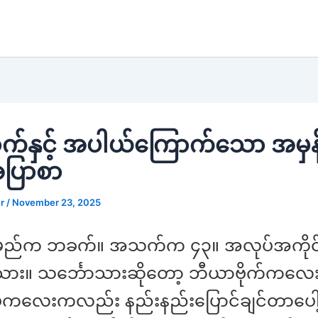
က်နှင့် အပါယ်ကြောက်သော အမှ
အပြာစာ
er
/
November 23, 2025
ာမည်က ဘခက်။ အသက်က ၄၃။ အလုပ်အကို
သား။ သင်္ဘောသားဆိုတော့ ဘီယာဗိုက်ကလေးနဲ
ပ်ကလေးကလည်း နည်းနည်းပြောင်ချင်တာပေါ