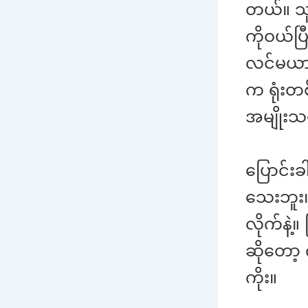
တယ်။ သူတ
ကိုဝယ်ပ
လင်မယား
က ရုံးတစ
အမျိုးသ
ပြောင်း
သေးဘူး။ 
လိုက်နဲ့
ဆိုတော့
ကိုး။