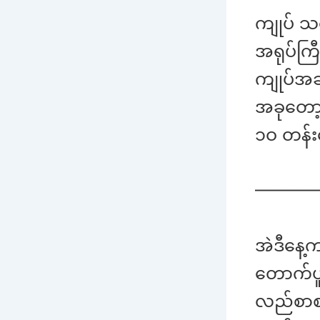
ကျုပ် သ
အရုပ်ကြီ
ကျုပ်အခ
အခုတော့ 
၁ဝ တန်း
———
အဲဒီနေ့က
တောက်ပူတ
လည်စာစား