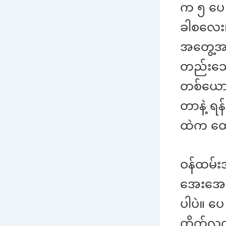
က ၅ ပေ ၄
ခါစလေး
အတွေ့အက
တည်းသေ
တစ်ယောက
တာနဲ့ ရန
ထဲက ထော
ဝန်ထမ်း
အေးအေးဆ
ပါပဲ။ ပ
တိုက်လှ