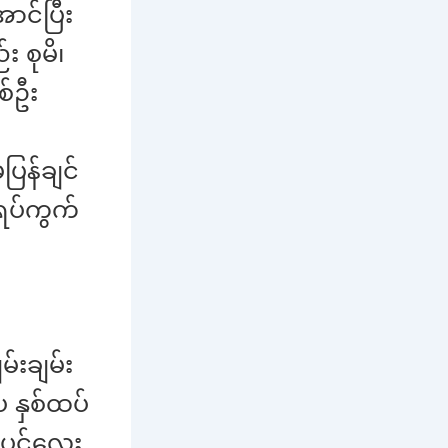
ာင်ပြီး
စုမိ၊
စ်ဦး
ြန်ချင်
ီရပ်ကွက်
်းချမ်း
 နှစ်ထပ်
းပင်လေး