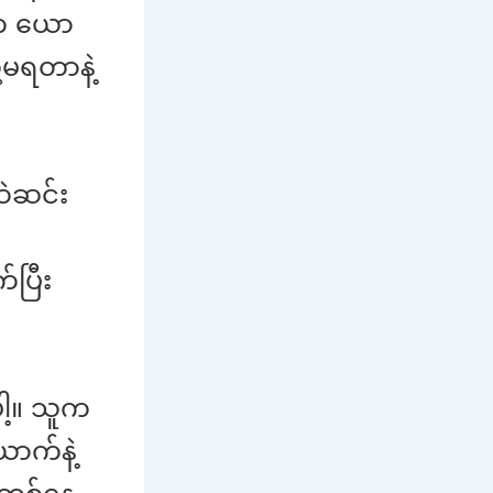
်က ယော
ု့မရတာနဲ့
ဲဆင်း
ပြီး
ါ့။ သူက
ောက်နဲ့