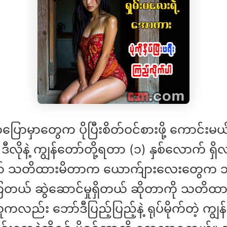
ောမှာတွေက ပိုပြီးစိတ်ဝင်စားဖို့ ကောင်းမယ်
ီလိုနဲ့ ကျွန်တော်တို့ရတာ (၁) နှစ်လောက် ရှ
ော် သတိထားမိတာက ယောက်ျားလေးတွေက သူ
ြတယ် ဆွဲဆောင်မှုရှိတယ် ဆိုတာကို သတိထ
လည်း ဘော်ဒီပြည့်ပြည့်နဲ့ ရုပ်မိုက်တဲ့ ကျွန်