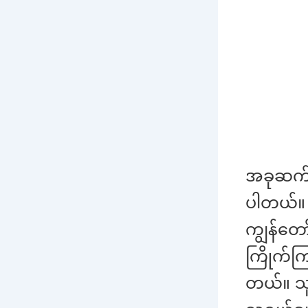
အခုဆက်ပြ
ပါတယ်။ ဒ
ကျွန်တ
ကြိုက်က
တယ်။ သူက