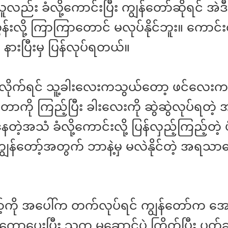
ူလည်း ခံလို့ကောင်းပြီး ကျွန်တော်ဆိုရင် အဲဒီပုံစ
လွန်းလို့ ကြာကြာတောင် မလုပ်နိုင်ဘူး။ ကောင်းလ
းပြီးမှ ပြန်လုပ်ရတယ်။
းလိုက်ရင် သူ့ခါးလေးကသွယ်တော့ ဖင်လေးက 
ာကို ကြည့်ပြီး ခါးလေးကို ဆွဲဆွဲလုပ်ရတဲ့ 
တဲ့အသံ ခံလို့ကောင်းလို့ ပြန်လှည့်ကြည့်တဲ့ 
ွန်တော့်အတွက် ဘာနဲ့မှ မလဲနိုင်တဲ့ အရသာတ
ာ့်ကို အပေါ်က တက်လုပ်ရင် ကျွန်တော်က 
ော့ပေးပြီး သူက မဆောင့်ပဲ ကြိတ်ပြီး ပွတ်ဆ