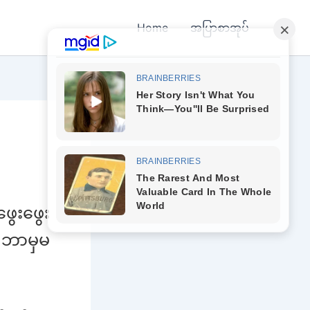
Home
အပြာစာအုပ်
ွေးဖွေး
့ ဘာမှမ