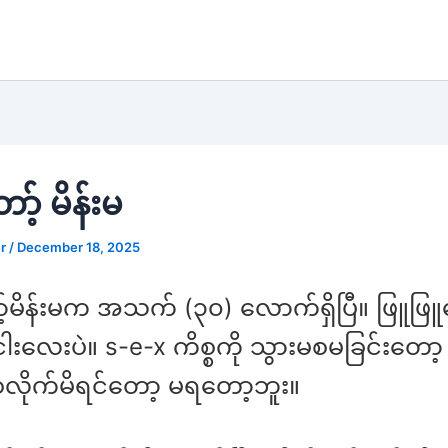
ာ့် မိန်းမ
er
/
December 18, 2025
့်မိန်းမက အသက် (၃၀) လောက်ရှိပြီ။ ဖြူဖြူဖ
းလေးပဲ။ s-e-x ကိစ္စကို သွားမစမခြင်းတော
 စလိုက်မိရင်တော့ မရတော့ဘူး။