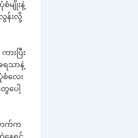
ံမျိုးနဲ့
ွန်းလို့
ကားပြီး
အရသာနဲ့
ပုံစံလေး
ွေပေါ့
အောက်က
ွဲနေရင်