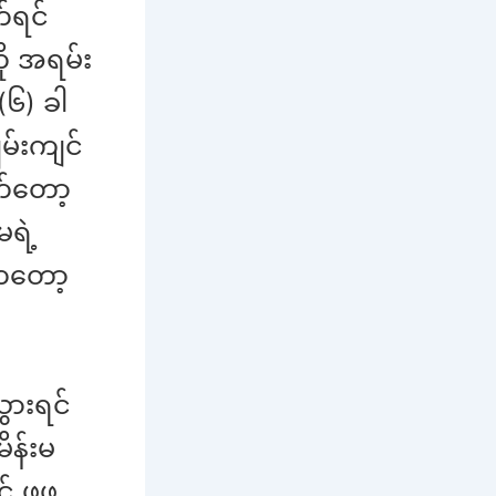
က်ရင်
ု အရမ်း
(၆) ခါ
မ်းကျင်
က်တော့
ရဲ့
ကတော့
ွားရင်
ိန်းမ
 ဖွဖွ