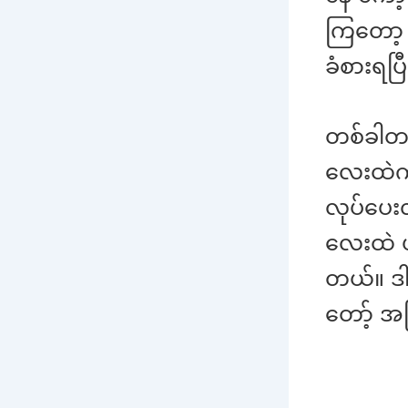
ကြတော့ 
ခံစားရပြ
တစ်ခါတစ်
လေးထဲကို
လုပ်ပေး
လေးထဲ ဟ
တယ်။ ဒါ
တော့် အ