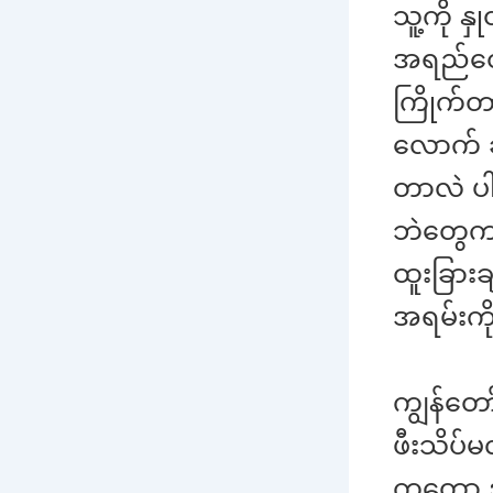
သူ့ကို နှ
အရည်တွေ
ကြိုက်တာ
လောက် ဆ
တာလဲ ပါမ
ဘဲတွေကလ
ထူးခြာ
အရမ်းကိ
ကျွန်တော
ဖီးသိပ်မ
ကတော့ အဲ