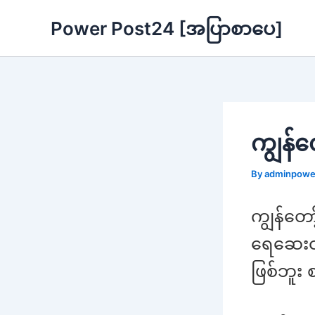
Skip
Power Post24 [အပြာစာပေ]
to
content
ကျွန်တေ
By
adminpow
ကျွန်တော
ရေဆေးငါ
ဖြစ်ဘူး