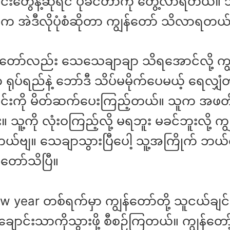
်းတွေနဲ့ဆိုရင် ပိုခင်တာကို တွေ့လာရတယ်။ သ
က အဲဒီလိုပုံစံဆိုတာ ကျွန်တော် သိလာရတယ
ွန်တော်လည်း သေသေချာချာ သိရအောင်လို့ ကျွ
ုပ်ရည်နဲ့ ဘော်ဒီ သိပ်မမိုက်ပေမယ့် ရေလျှံတ
ျင်းကို မိတ်ဆက်ပေးကြည့်တယ်။ သူက အဖတ
။ သူ့ကို လုံးဝကြည့်လို့ မရဘူး မခင်ဘူးလို့ ကျွ
တယ်ဗျ။ သေချာသွားပြီပေါ့ သူ့အကြိုက် ဘယ်လ
်တော်သိပြီ။
 new year တစ်ရက်မှာ ကျွန်တော်တို့ သူငယ်ချ
ောင်းသာကိုသွားဖို့ စီစဉ်ကြတယ်။ ကျွန်တော့