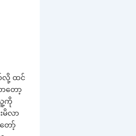
လို့ ထင်
ိလာတော့
့ကို
ားမိလာ
တော့်