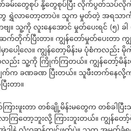
ုတ်ခမ်းတွေစုပ် နို့တွေစုပ်ပြီး လိုက်ပွတ်သပ်လို
 ရွှဲလာတော့တာပဲ။ သူက မှုတ်တဲ့ အရသာကိ
ဗျ။ သူ့ကို လူးနေအောင် မှုတ်ပေးရင် (၅) ခါ 
က်တိုက်ပြီးတာ။ ကျွန်တော်မှုတ်ပေးတာ ကျွ
ှာပေါ့လေ။ ကျွန်တော့မိန်းမ ပုံစံကလည်း မို
ည်း သူ့ကို ကြိုက်ကြတယ်။ ကျွန်တော့်မိန်းမ
းချက်က ခဏခဏ ပြီးတယ်။ သူဖီးတက်နေလို့
ုပြီးတာ။
်ကြားဖူးတာ တစ်ချို့မိန်းမတွေက တစ်ခါပြီးသ
လာကြတော့ဘူးလို့ ကြားဘူးတယ်။ ကျွန်တော့်မ
ဒါနဲ့ လုံးဝဆန့်ကျင်ဖက်ပဲ။ သူက အမှုတ်ခံရင်