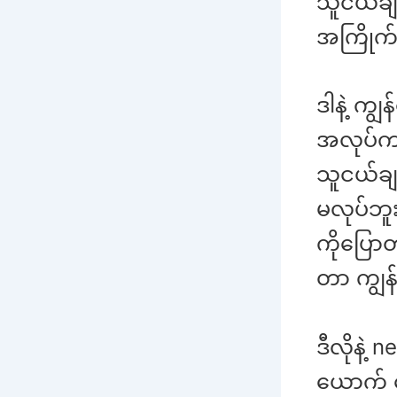
သူငယ်ချင
အကြိုက်
ဒါနဲ့ ကျ
အလုပ်က ရ
သူငယ်ခ
မလုပ်ဘူး
ကိုပြော
တာ ကျွန
ဒီလိုနဲ့
ယောက် ချ