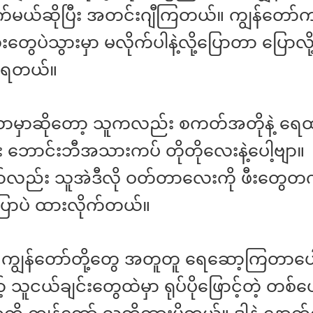
က်မယ်ဆိုပြီး အတင်းဂျီကြတယ်။ ကျွန်တော
တွေပဲသွားမှာ မလိုက်ပါနဲ့လို့ပြောတာ ပြောလိ
ဲ့ရတယ်။
သာမှာဆိုတော့ သူကလည်း စကတ်အတိုနဲ့ ရေထ
 ဘောင်းဘီအသားကပ် တိုတိုလေးနဲ့ပေါ့ဗျာ။
ာ်လည်း သူအဲဒီလို ဝတ်တာလေးကို ဖီးတွေတက်
ောပဲ ထားလိုက်တယ်။
 ကျွန်တော်တို့တွေ အတူတူ ရေဆော့ကြတာပေ
့် သူငယ်ချင်းတွေထဲမှာ ရုပ်ပိုဖြောင့်တဲ့ တစ်ယ