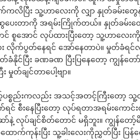
်ကလိပြီး သူ့ဟာလေးကို လျှာ နှုတ်ခမ်းတွေနဲ
 ဆွပေးတာကို အရမ်းကြိုက်တယ်။ နှုတ်ခမ်းတွ
င် စူအောင် လုပ်ထားပြီးတော့ သူ့ဟာလေးကို စ
လေး လိုက်ပွတ်နေရင် အော်နေတာပဲ။ မှုတ်ခံရင
ှုတ်ခံနိုင်ပြီး ခဏခဏ ပြီးပြနေတော့ ကျွန်တ
 မှုတ်ချင်တာပေါ့ဗျာ။
ာ့်ပစ္စည်းကလည်း အသင့်အတင့်ကြီးတော့ သူ့ထ
်ရင် စီးနေပြီးတော့ လုပ်ရတာအရမ်းကောင်းလွ
်နဲ့ လုပ်ချင်စိတ်တောင် မရှိဘူး။ ကျွန်တော့်
ာက်ကုန်းပြီး သူ့ခါးလေးကိုညွှတ်ပြီး ပြန်