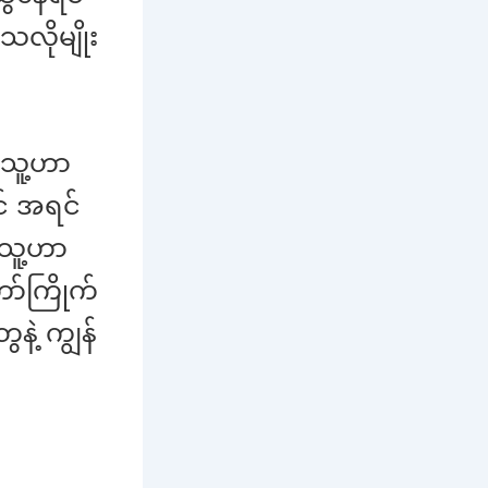
လိုမျိုး
် သူ့ဟာ
င် အရင်
 သူ့ဟာ
ာ်ကြိုက်
ဲ့ ကျွန်