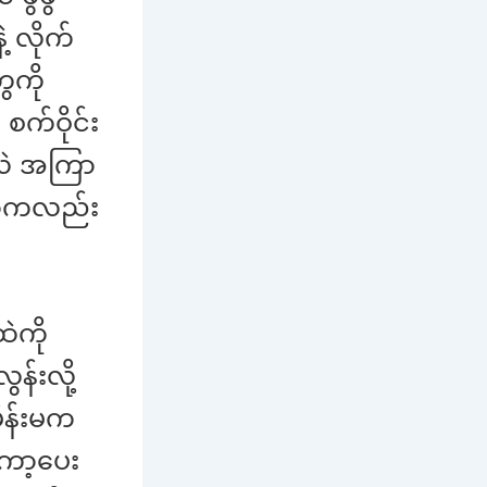
့ လိုက်
ေကို
က်ဝိုင်း
်လဲ အကြာ
ော်ကလည်း
ဲကို
န်းလို့
မိန်းမက
ကော့ပေး