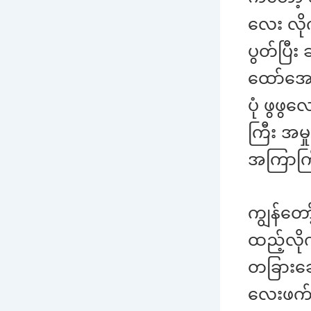
လေး လိုက
ပွတ်ပြီး
ထော်အော
ပုံ ဖွဖွ
ကြီး အမ
အကြာကြီး
ကျွန်တေ
ထည့်လိုက
တခြားဆော
လေးဖက်ထေ