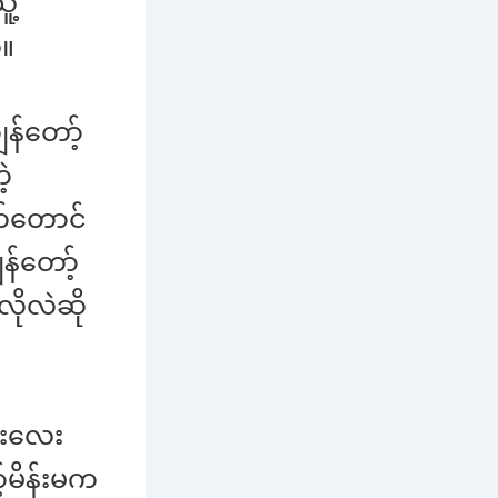
ူ့
်။
န်တော့်
ဲ့
်တောင်
န်တော့်
ိုလဲဆို
င်းလေး
်မိန်းမက