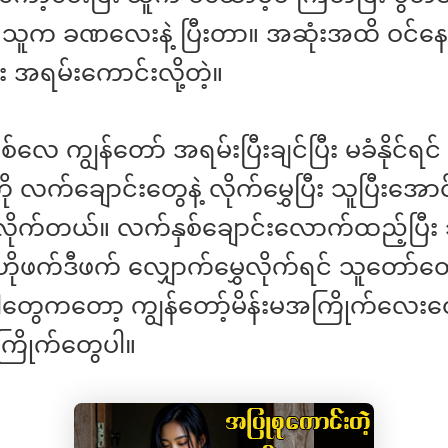
သူက ခဏလေးနဲ့ ပြီးတာ။ အဆုံးအထိ ဝင်နေသ
ီး အရမ်းကောင်းလို့တဲ့။
လေ ကျွန်တော် အရမ်းပြီးချင်ပြီး မခံနိုင်ရင
 လက်ချောင်းတွေနဲ့ လိုက်မွှေပြီး သူပြီးအော
လိုက်တယ်။ လက်နှစ်ချောင်းလောက်ထည့်ပြီး
ိုဖက်ဒီဖက် လျှောက်မွှေလိုက်ရင် သူတော်တေ
တွေကတော့ ကျွန်တော့်မိန်းမအကြိုက်လေးတွေန
ကြိုက်တွေပါ။