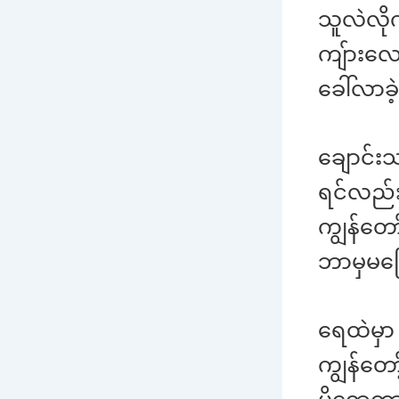
သူလဲလို
ကျ်ားလေး
ခေါ်လာခ
ချောင်း
ရင်လည်း
ကျွန်တေ
ဘာမှမပြ
ရေထဲမှာ
ကျွန်တော