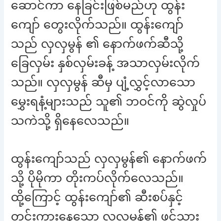
ဆောင်ကာ နေခြင်းဖြစ်မည်ဟု ထွန်း
ကျော် တွေးလိုက်သည်။ ထွန်းကျော်
သည် လှလှမွန် ၏ နောက်ဖက်ဆီသို့
ခြေလှမ်း နှစ်လှမ်းခန့် အသာလှမ်းလိုက်
သည်။ လှလှမွန် ဆီမှ ပျံ့လွှင့်လာသော
မွှေးရနံ့များသည် သူ၏ ဘဝင်ကို ဆွဲလှုပ်
သကဲသို့ ရှိနေလေသည်။
ထွန်းကျော်သည် လှလှမွန်၏ နောက်ဖက်
သို့ ပိုမိုကာ တိုးကပ်လိုက်လေသည်။
ထို့ကြောင့် ထွန်းကျော်၏ ဆီးစပ်နှင့်
တင်းကားနေသော လှလှမွန်၏ ဖင်သား