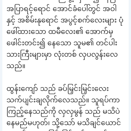
အပြာရင့်ရောင် အောင်ခံပေါ်တွင် အဝါ
နှင့် အစိမ်းနုရောင် အပွင့်စက်လေးများ ပုံ
ဖေါ်ထားသော ထမီလေး၏ အောက်မှ
ဖေါင်းတင်း၍ နေသော သူမ၏ တင်ပါး
သားကြီးများမှာ လုံးတစ် လှပလွန်းလေ
သည်။
ထွန်းကျော် သည် ခပ်မြှင်းမြှင်းလေး
သက်ပျင်းချလိုက်လေသည်။ သူရပ်ကာ
ကြည့်နေသည်ကို လှလှမွန် သည် မသိပဲ
နေမည်မဟုတ်၊ သို့သော် မသိချင်ယောင်