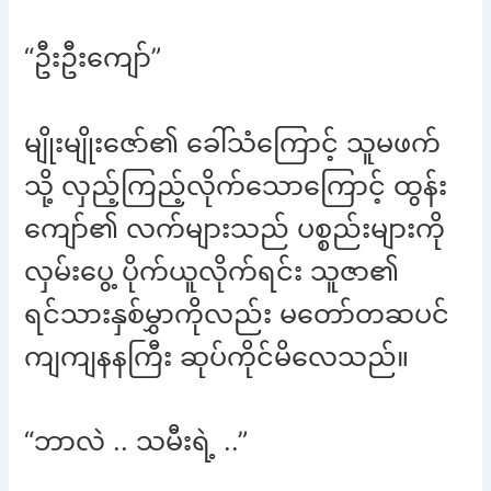
“ဦးဦးကျော်”
မျိုးမျိုးဇော်၏ ခေါ်သံကြောင့် သူမဖက်
သို့ လှည့်ကြည့်လိုက်သောကြောင့် ထွန်း
ကျော်၏ လက်များသည် ပစ္စည်းများကို
လှမ်းပွေ့ ပိုက်ယူလိုက်ရင်း သူဇာ၏
ရင်သားနှစ်မွှာကိုလည်း မတော်တဆပင်
ကျကျနနကြီး ဆုပ်ကိုင်မိလေသည်။
“ဘာလဲ .. သမီးရဲ့ ..”