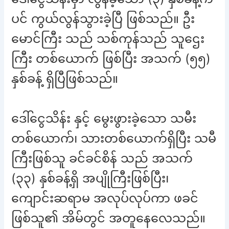
ပင် ကွယ်လွန်သွားခဲ့ပြီ ဖြစ်သည်။ ဦး
မောင်ကြီး သည် သစ်ကုန်သည် သူဌေး
ကြီး တစ်ယောက် ဖြစ်ပြီး အသက် (၅၅)
နှစ်ခန့် ရှိပြီဖြစ်သည်။
ဒေါ်ငွေသိန်း နှင့် မွေးဖွားခဲ့သော သမီး
တစ်ယောက်၊ သားတစ်ယောက်ရှိပြီး သမီ
ကြီးဖြစ်သူ ခင်ခင်စိန် သည် အသက်
(၃၃) နှစ်ခန့်ရှိ အပျိုကြီးဖြစ်ပြီး၊
ကျောင်းဆရာမ အလုပ်လုပ်ကာ ဖခင်
ဖြစ်သူ၏ အိမ်တွင် အတူနေလေသည်။