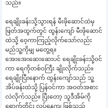
သည်။
ရေချိုးခန်းသို့သွားရန် မီးဖိုဆောင်ထဲမှ
ဖြတ်အထွက်တွင် ထွန်းကျော် မီးဖိုဆောင်
ထဲသို့ ဝေ့ကာကြည့်လိုက်သော်လည်း
မည်သူ့ကိုမျှ မတွေ့ရ။
အေးအေးဆေးဆေးပင် ရေချိုးခန်းသို့ဝင်
ကာ ရေကိုတစ်ဝကြီး ချိုးလိုက်သည်။
ရေချိုးပြီးနောက် ထွန်းကျော်သည် သူ့
အိပ်ခန်းထဲသို့ ပြန်ဝင်ကာ အဝတ်အစား
လဲလိုက်သည်။ ပြီးတော့ သူဒီအိမ်ကို
ရောက်တိုင်း လုပ်နေကျ ဖြစ်သည့်