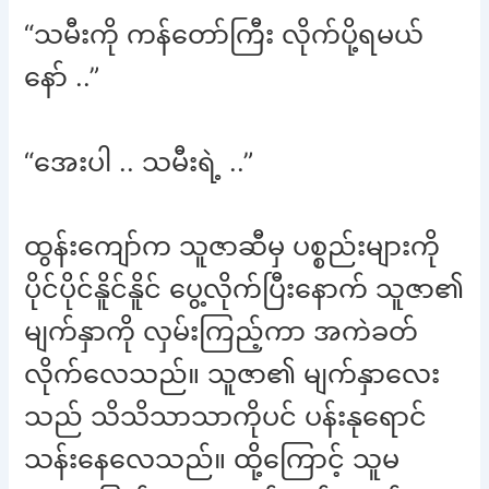
“သမီးကို ကန်တော်ကြီး လိုက်ပို့ရမယ်
နော် ..”
“အေးပါ .. သမီးရဲ့ ..”
ထွန်းကျော်က သူဇာဆီမှ ပစ္စည်းများကို
ပိုင်ပိုင်နိူင်နိူင် ပွေ့လိုက်ပြီးနောက် သူဇာ၏
မျက်နှာကို လှမ်းကြည့်ကာ အကဲခတ်
လိုက်လေသည်။ သူဇာ၏ မျက်နှာလေး
သည် သိသိသာသာကိုပင် ပန်းနုရောင်
သန်းနေလေသည်။ ထို့ကြောင့် သူမ