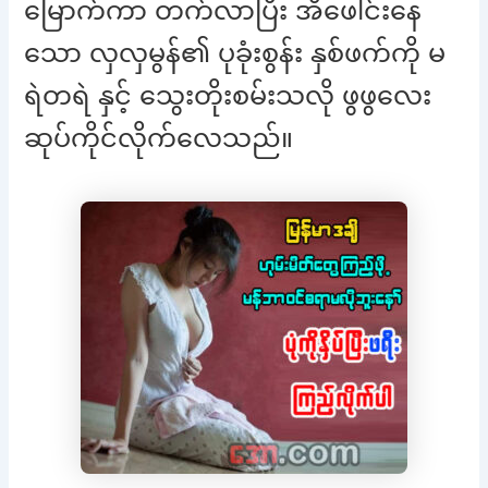
မြောက်ကာ တက်လာပြီး အိဖေါင်းနေ
သော လှလှမွန်၏ ပုခုံးစွန်း နှစ်ဖက်ကို မ
ရဲတရဲ နှင့် သွေးတိုးစမ်းသလို ဖွဖွလေး
ဆုပ်ကိုင်လိုက်လေသည်။