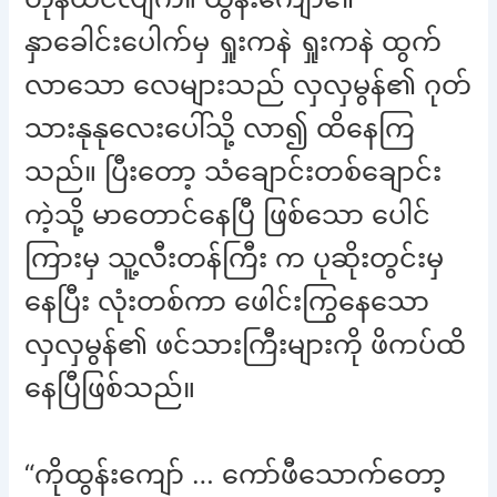
နှာခေါင်းပေါက်မှ ရှုးကနဲ ရှုးကနဲ ထွက်
လာသော လေများသည် လှလှမွန်၏ ဂုတ်
သားနုနုလေးပေါ်သို့ လာ၍ ထိနေကြ
သည်။ ပြီးတော့ သံချောင်းတစ်ချောင်း
ကဲ့သို့ မာတောင်နေပြီ ဖြစ်သော ပေါင်
ကြားမှ သူ့လီးတန်ကြီး က ပုဆိုးတွင်းမှ
နေပြီး လုံးတစ်ကာ ဖေါင်းကြွနေသော
လှလှမွန်၏ ဖင်သားကြီးများကို ဖိကပ်ထိ
နေပြီဖြစ်သည်။
“ကိုထွန်းကျော် … ကော်ဖီသောက်တော့