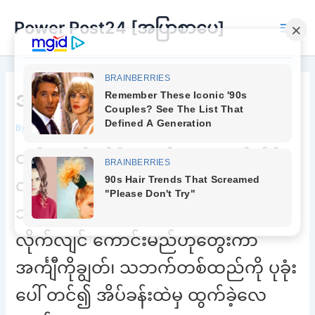
Skip
Power Post24 [အပြာစာပေ]
to
Main
content
Men
အထွဋ်အထိပ်
By
adminpower
/
April 23, 2026
ထွန်းကျော် အိပ်ယာမှနိုးတော့ တစ်အိမ်
လုံးတိတ်ဆိတ် ငြိမ်သက်လျက် ရှိသည်။
သူသည် အိပ်ယာမှ နိုးနိုးခြင်း ရေချိုး
လိုက်လျင် ကောင်းမည်ဟုတွေးကာ
အင်္ကျီကိုချွတ်၊ သဘက်တစ်ထည်ကို ပုခုံး
ပေါ် တင်၍ အိပ်ခန်းထဲမှ ထွက်ခဲ့လေ