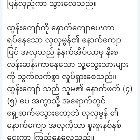
ပြန်လှည့်ကာ သွားလေသည်။
ထွန်းကျော်ကို နောက်ကျောပေးကာ
ရပ်နေသော လှလှမွန်၏ နောက်ကျော
ပြင် အလှသည် နံနက်အိပ်ယာမှ နိုးစ
လန်းဆန်းကာနေသော သူ့သွေးသားများ
ကို သွက်လက်စွာ လှုပ်ရှားစေသည်။
ထွန်းကျော် သည် သူမ၏ နောက်ဖက် (၄)
(၅) ပေ အကွာသို့ အရောက်တွင်
ရှေ့ဆက်မသွားတော့ဘဲ လှလှမွန် ၏
နောက်ကျော အလှကိုသာ စူးစူးနစ်နစ်
ငေးကာ ကြည့်နေလေသည်။