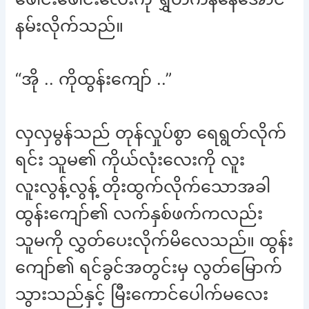
နမ်းလိုက်သည်။
“အို .. ကိုထွန်းကျော် ..”
လှလှမွန်သည် တုန်လှုပ်စွာ ရေရွတ်လိုက်
ရင်း သူမ၏ ကိုယ်လုံးလေးကို လူး
လူးလွန့်လွန့် တိုးထွက်လိုက်သောအခါ
ထွန်းကျော်၏ လက်နှစ်ဖက်ကလည်း
သူမကို လွှတ်ပေးလိုက်မိလေသည်။ ထွန်း
ကျော်၏ ရင်ခွင်အတွင်းမှ လွတ်မြောက်
သွားသည်နှင့် မြီးကောင်ပေါက်မလေး