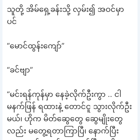
သူတို့ အိမ်ရှေ့ခန်းသို့ လှမ်း၍ အဝင်မှာ
ပင်
“မောင်ထွန်းကျော်”
“ခင်ဗျာ”
“မင်းရန်ကုန်မှာ နေခဲ့လိုက်ဦးကွာ .. ငါ
မနက်ဖြန် ရထားနဲ့ တောင်ငူ သွားလိုက်ဦး
မယ်၊ ဟိုက မိတ်ဆွေတွေ ဆွေမျိုးတွေ
လည်း မတွေ့ရတာကြာပြီ၊ နောက်ပြီး