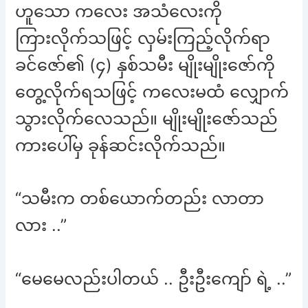
ဟူသော ကလေး အသံလေးကို
ကြားလိုက်သဖြင့် လှမ်းကြည့်လိုက်ရာ
ခင်ဇော်၏ (၄) နှစ်သမီး မျိုးမျိုးဇော်ကို
တွေ့လိုက်ရသဖြင့် ကလေးမထံ လျှောက်
သွားလိုက်လေသည်။ မျိုးမျိုးဇော်သည်
ကားပေါ်မှ ခုန်ဆင်းလိုက်သည်။
“သမီးက တစ်ယောက်တည်း လာတာ
လား ..”
“မေမေလည်းပါတယ် .. ဦးဦးကျော် ရဲ့ ..”