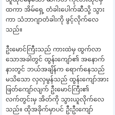
ထကာ အိမ်ရှေ့ တံခါးပေါက်ဆီသို့ သွား
ကာ သံဘာဂျာတံခါးကို ဖွင့်လိုက်လေ
သည်။
ဦးမောင်ကြီးသည် ကားထဲမှ ထွက်လာ
သောအခါတွင် ထွန်းကျော်၏ အနောက်
နားတွင် ဘယ်အချိန်က ရောက်နေသည်
မသိသော လှလှမွန်သည် ထွန်းကျော်အား
ဖြတ်ကျော်လျက် ဦးမောင်ကြီး၏
လက်တွင်းမှ အိတ်ကို သွားယူလိုက်လေ
သည်။ ထိုအခိုက်မှာပင် ဦးဦးကျော်