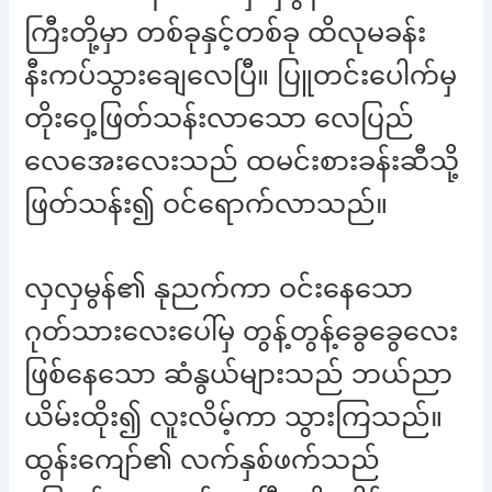
ကြီးတို့မှာ တစ်ခုနှင့်တစ်ခု ထိလုမခန်း
နီးကပ်သွားချေလေပြီ။ ပြူတင်းပေါက်မှ
တိုးဝှေ့ဖြတ်သန်းလာသော လေပြည်
လေအေးလေးသည် ထမင်းစားခန်းဆီသို့
ဖြတ်သန်း၍ ဝင်ရောက်လာသည်။
လှလှမွန်၏ နုညက်ကာ ဝင်းနေသော
ဂုတ်သားလေးပေါ်မှ တွန့်တွန့်ခွေခွေလေး
ဖြစ်နေသော ဆံနွယ်များသည် ဘယ်ညာ
ယိမ်းထိုး၍ လူးလိမ့်ကာ သွားကြသည်။
ထွန်းကျော်၏ လက်နှစ်ဖက်သည်