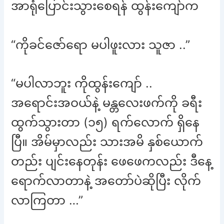
အာရုံပြောင်းသွားစေရန် ထွန်းကျော်က
“ကိုခင်ဇော်ရော မပါဖူးလား သူဇာ ..”
“မပါလာဘူး ကိုထွန်းကျော် ..
အရောင်းအဝယ်နဲ့ မန္တလေးဖက်ကို ခရီး
ထွက်သွားတာ (၁၅) ရက်လောက် ရှိနေ
ပြီ။ အိမ်မှာလည်း သားအမိ နှစ်ယောက်
တည်း ပျင်းနေတုန်း ဖေဖေကလည်း ဒီနေ့
ရောက်လာတာနဲ့ အတော်ပဲဆိုပြီး လိုက်
လာကြတာ …”