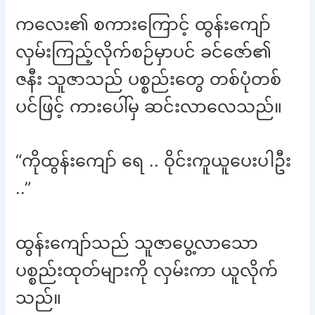
ကလေး၏ စကားကြောင့် ထွန်းကျော်
လှမ်းကြည့်လိုက်စဉ်မှာပင် ခင်ဇော်၏
ဇနီး သူဇာသည် ပစ္စည်းတွေ တစ်ပုံတစ်
ပင်ဖြင့် ကားပေါ်မှ ဆင်းလာလေသည်။
“ကိုထွန်းကျော် ရေ .. ဝိုင်းကူယူပေးပါဦး
..”
ထွန်းကျော်သည် သူဇာပွေ့လာသော
ပစ္စည်းထုတ်များကို လှမ်းကာ ယူလိုက်
သည်။