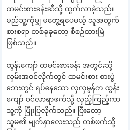
ထမင်းစားခန်းဆီသို့ ထွက်လာခဲ့သည်။
မည်သူ့ကိုမျှ မတွေ့ရပေမယ့် သူအတွက်
စားစရာ တစ်ခုခုတော့ စီစဉ်ထားမြဲ
ဖြစ်သည်။
ထွန်းကျော် ထမင်းစားခန်း အတွင်းသို့
လှမ်းအဝင်လိုက်တွင် ထမင်းစား စားပွဲ
ဘေးတွင် ရပ်နေသော လှလှမွန်က ထွန်း
ကျော် ဝင်လာရာဖက်သို့ လှည့်ကြည့်ကာ
သူ့ကို ပြုံးပြလိုက်သည်။ ပြီးတော့
သူမ၏ မျက်နှာလေးသည် တစ်ဖက်သို့