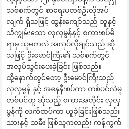
သစ်စက်တွင် စာရေးမတစ်ဦးလိုအပ်
လျက် ရှိသဖြင့် ထွန်းကျော်သည် သူနှင့်
သိကျွမ်းသော လှလှမွန်နှင့် စကားစပ်မိ
ရာမှ သူမကလဲ အလုပ်လိုချင်သည် ဆို
သဖြင့် ဦးမောင်ကြီး၏ သစ်စက်တွင်
အလုပ်သွင်းပေးခဲ့ခြင်း ဖြစ်သည်။
ထို့နောက်တွင်တော့ ဦးမောင်ကြီးသည်
လှလှမွန် နှင့် အနေနီးစပ်ကာ တစ်ပင်လဲမူ
တစ်ပင်ထူ ဆိုသည့် စကားအတိုင်း လှလှ
မွန်ကို လက်ထပ်ကာ ယူခဲ့ခြင်းဖြစ်သည်။
သားနှင့် သမီး ဖြစ်သူကလည်း ကန့်ကွက်