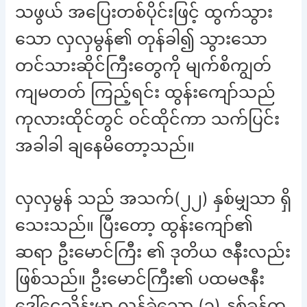
သဖွယ် အပြေးတစ်ပိုင်းဖြင့် ထွက်သွား
သော လှလှမွန်၏ တုန်ခါ၍ သွားသော
တင်သားဆိုင်ကြီးတွေကို မျက်စိကျွတ်
ကျမတတ် ကြည့်ရင်း ထွန်းကျော်သည်
ကုလားထိုင်တွင် ဝင်ထိုင်ကာ သက်ပြင်း
အခါခါ ချနေမိတော့သည်။
လှလှမွန် သည် အသက်(၂၂) နှစ်မျှသာ ရှိ
သေးသည်။ ပြီးတော့ ထွန်းကျော်၏
ဆရာ ဦးမောင်ကြီး ၏ ဒုတိယ ဇနီးလည်း
ဖြစ်သည်။ ဦးမောင်ကြီး၏ ပထမဇနီး
ဒေါ်ငွေသိန်းမှာ လွန်ခဲ့သော (၃) နှစ်ခန့်က