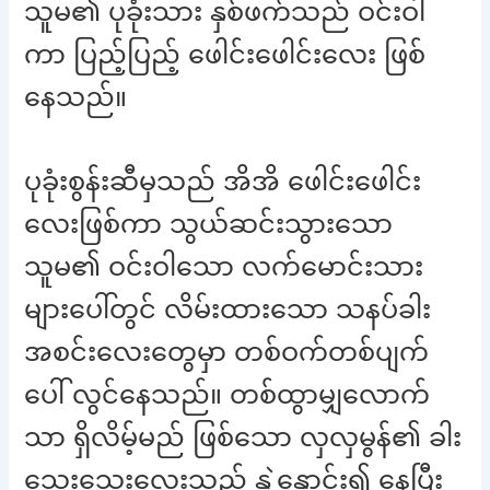
သူမ၏ ပုခုံးသား နှစ်ဖက်သည် ဝင်းဝါ
ကာ ပြည့်ပြည့် ဖေါင်းဖေါင်းလေး ဖြစ်
နေသည်။
ပုခုံးစွန်းဆီမှသည် အိအိ ဖေါင်းဖေါင်း
လေးဖြစ်ကာ သွယ်ဆင်းသွားသော
သူမ၏ ဝင်းဝါသော လက်မောင်းသား
များပေါ်တွင် လိမ်းထားသော သနပ်ခါး
အစင်းလေးတွေမှာ တစ်ဝက်တစ်ပျက်
ပေါ် လွင်နေသည်။ တစ်ထွာမျှလောက်
သာ ရှိလိမ့်မည် ဖြစ်သော လှလှမွန်၏ ခါး
သေးသေးလေးသည် နွဲ့နှောင်း၍ နေပြီး