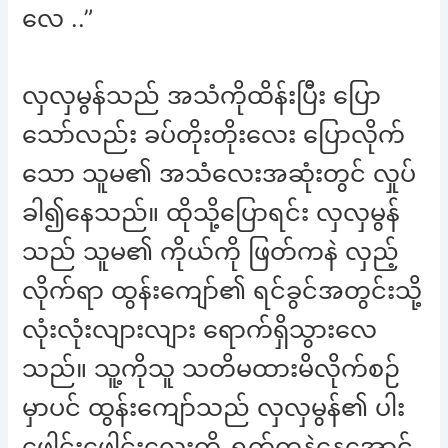
လေ ..”
လှလှမွန်သည် အသံကိုထိန်းပြီး ပြော
သော်လည်း ခပ်တိုးတိုးလေး ပြောလိုက်
သော သူမ၏ အသံလေးအဆုံးတွင် လှုပ်
ခါ၍နေသည်။ ထိုသို့ပြောရင်း လှလှမွန်
သည် သူမ၏ ကိုယ်ကို ဖြတ်ကနဲ လှည့်
လိုက်ရာ ထွန်းကျော်၏ ရင်ခွင်အတွင်းသို့
လုံးလုံးလျားလျား ရောက်ရှိသွားလေ
သည်။ သူ့ကိုသူ သတိမထားမိလိုက်စဉ်
မှာပင် ထွန်းကျော်သည် လှလှမွန်၏ ပါး
ဖေါင်းဖေါင်းလေးကို ရွှတ်ကနဲနေအောင်