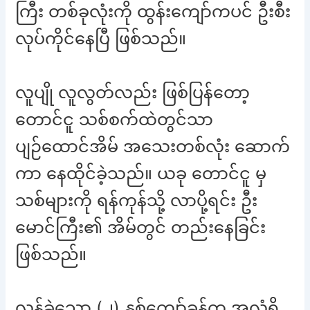
ကြီး တစ်ခုလုံးကို ထွန်းကျော်ကပင် ဦးစီး
လုပ်ကိုင်နေပြီ ဖြစ်သည်။
လူပျို လူလွတ်လည်း ဖြစ်ပြန်တော့
တောင်ငူ သစ်စက်ထဲတွင်သာ
ပျဉ်ထောင်အိမ် အသေးတစ်လုံး ဆောက်
ကာ နေထိုင်ခဲ့သည်။ ယခု တောင်ငူ မှ
သစ်များကို ရန်ကုန်သို့ လာပို့ရင်း ဦး
မောင်ကြီး၏ အိမ်တွင် တည်းနေခြင်း
ဖြစ်သည်။
လွန်ခဲ့သော (၂) နှစ်ကျော်ခန့်က အလုံရှိ