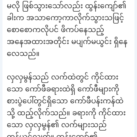
မလို ဖြစ်သွားသော်လည်း ထွန်းကျော်၏
ခါးက အသာကော့ကာလိုက်သွားသဖြင့်
စောစောကလိုပင် ဖိကပ်နေသည့်
အနေအထားအတိုင်း မပျက်မယွင်း ရှိနေ
လေသည်။
လှလှမွန်သည် လက်ထဲတွင် ကိုင်ထား
သော ကော်ဖီခရားထဲရှိ ကော်ဖီများကို
စားပွဲပေါ်တွင်ရှိသော ကော်ဖီပန်းကန်ထဲ
သို့ ထည့်လိုက်သည်။ ခရားကို ကိုင်ထား
သော လှလှမွန်၏ လက်များသည်
တုန်ယင်လျက်။ ထွန်းကျော်၏