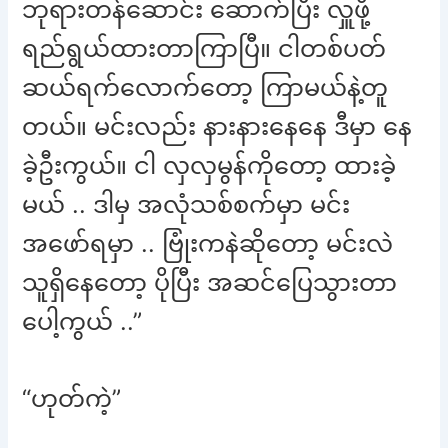
ဘုရားတန်ဆောင်း ဆောက်ပြီး လှူဖို့
ရည်ရွယ်ထားတာကြာပြီ။ ငါတစ်ပတ်
ဆယ်ရက်လောက်တော့ ကြာမယ်နဲ့တူ
တယ်။ မင်းလည်း နားနားနေနေ ဒီမှာ နေ
ခဲ့ဦးကွယ်။ ငါ လှလှမွန်ကိုတော့ ထားခဲ့
မယ် .. ဒါမှ အလုံသစ်စက်မှာ မင်း
အဖော်ရမှာ .. ဗြုံးကနဲဆိုတော့ မင်းလဲ
သူရှိနေတော့ ပိုပြီး အဆင်ပြေသွားတာ
ပေါ့ကွယ် ..”
“ဟုတ်ကဲ့”