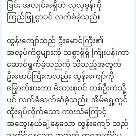
ခြင်း အလျင်းမရှိဘဲ လှလှမွန်ကို
ကြည်ဖြူစွာပင် လက်ခံခဲ့သည်။
ထွန်းကျော်သည် ဦးမောင်ကြီး၏
အလုပ်ကိစ္စများကို သစ္စာရှိရှိ ကြိုးပန်းကာ
ဆောင်ရွက်ခဲ့သည်ကို သိသည့်အတွက်
ဦးမောင်ကြီးကလည်း ထွန်းကျော်ကို
မြှောက်စားကာ မိသားစုဝင် တစ်ဦးကဲသို့
ပင် လက်ခံဆက်ဆံခဲ့သည်။ အိမ်ရှေ့တွင်
ထိုးရပ်လိုက်သော ကားသံကြောင့်
အတွေးနယ်ချဲ့နေသော ထွန်းကျော် သည်
သူထိုင်နေသော ဆက်တီ ကုလားထိုင်မှ