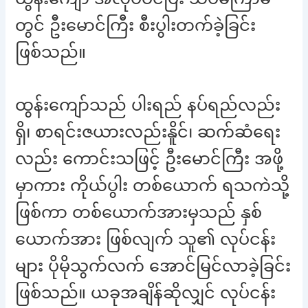
တွင် ဦးမောင်ကြီး စီးပွါးတက်ခဲ့ခြင်း
ဖြစ်သည်။
ထွန်းကျော်သည် ပါးရည် နပ်ရည်လည်း
ရှိ၊ စာရင်းဇယားလည်းနိူင်၊ ဆက်ဆံရေး
လည်း ကောင်းသဖြင့် ဦးမောင်ကြီး အဖို့
မှာကား ကိုယ်ပွါး တစ်ယောက် ရသကဲသို့
ဖြစ်ကာ တစ်ယောက်အားမှသည် နှစ်
ယောက်အား ဖြစ်လျက် သူ၏ လုပ်ငန်း
များ ပိုမိုသွက်လက် အောင်မြင်လာခဲ့ခြင်း
ဖြစ်သည်။ ယခုအချိန်ဆိုလျှင် လုပ်ငန်း