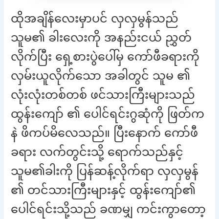
ထိုအချိန်လေးမှာပင် လှလှမွန်သည်
သူမ၏ ခါးလေးကို အနည်းငယ် ညွှတ်
လိုက်ပြီး ရှေ့စားပွဲပေါ်မှ ကော်ဖီခရားကို
လှမ်းယူလိုက်သော အခါတွင် သူမ ၏
လုံးလုံးတစ်တစ် ဖင်သားကြီးများသည်
ထွန်းကျော် ၏ ပေါင်ရင်းဂွဆုံကို ဖြတ်က
နဲ ဖိကပ်မိလေသည်။ ပြီးနောက် ကော်ဖီ
ခရား လက်တွင်းသို့ ရောက်သည်နှင့်
သူမ၏ခါးကို ပြန်ဆန့်လိုက်ရာ လှလှမွန်
၏ တင်သားကြီးများနှင့် ထွန်းကျော်၏
ပေါင်ရင်းသို့သည် ခဏမျှ ကင်းကွာတော့