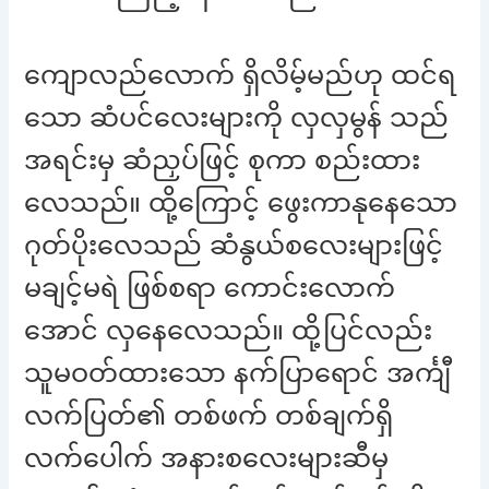
ကျောလည်လောက် ရှိလိမ့်မည်ဟု ထင်ရ
သော ဆံပင်လေးများကို လှလှမွန် သည်
အရင်းမှ ဆံညှပ်ဖြင့် စုကာ စည်းထား
လေသည်။ ထို့ကြောင့် ဖွေးကာနုနေသော
ဂုတ်ပိုးလေသည် ဆံနွယ်စလေးများဖြင့်
မချင့်မရဲ ဖြစ်စရာ ကောင်းလောက်
အောင် လှနေလေသည်။ ထို့ပြင်လည်း
သူမဝတ်ထားသော နက်ပြာရောင် အင်္ကျီ
လက်ပြတ်၏ တစ်ဖက် တစ်ချက်ရှိ
လက်ပေါက် အနားစလေးများဆီမှ