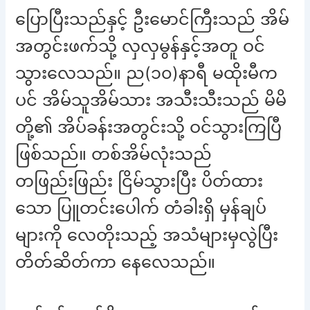
ပြောပြီးသည်နှင့် ဦးမောင်ကြီးသည် အိမ်
အတွင်းဖက်သို့ လှလှမွန်နှင့်အတူ ဝင်
သွားလေသည်။ ည(၁၀)နာရီ မထိုးမီက
ပင် အိမ်သူအိမ်သား အသီးသီးသည် မိမိ
တို့၏ အိပ်ခန်းအတွင်းသို့ ဝင်သွားကြပြီ
ဖြစ်သည်။ တစ်အိမ်လုံးသည်
တဖြည်းဖြည်း ငြိမ်သွားပြီး ပိတ်ထား
သော ပြူတင်းပေါက် တံခါးရှိ မှန်ချပ်
များကို လေတိုးသည့် အသံများမှလွဲပြီး
တိတ်ဆိတ်ကာ နေလေသည်။