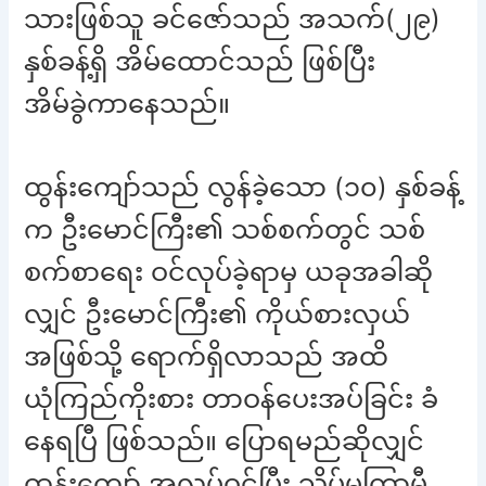
သားဖြစ်သူ ခင်ဇော်သည် အသက်(၂၉)
နှစ်ခန့်ရှိ အိမ်ထောင်သည် ဖြစ်ပြီး
အိမ်ခွဲကာနေသည်။
ထွန်းကျော်သည် လွန်ခဲ့သော (၁၀) နှစ်ခန့်
က ဦးမောင်ကြီး၏ သစ်စက်တွင် သစ်
စက်စာရေး ဝင်လုပ်ခဲ့ရာမှ ယခုအခါဆို
လျှင် ဦးမောင်ကြီး၏ ကိုယ်စားလှယ်
အဖြစ်သို့ ရောက်ရှိလာသည် အထိ
ယုံကြည်ကိုးစား တာဝန်ပေးအပ်ခြင်း ခံ
နေရပြီ ဖြစ်သည်။ ပြောရမည်ဆိုလျှင်
ထွန်းကျော် အလုပ်ဝင်ပြီး သိပ်မကြာမီ