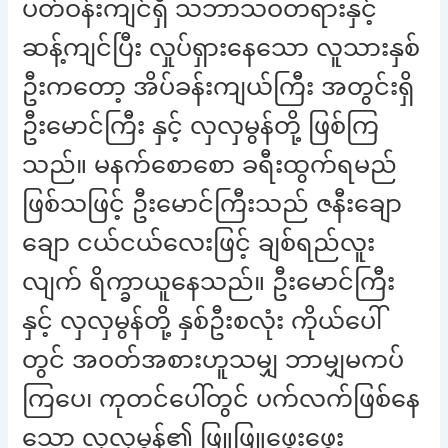
ပတ်ဝန်းကျင်ရှိ သဘာသဝတရားနှင့်
ဆန့်ကျင်ပြီး လှုပ်ရှားနေသော လူသားနှစ်
ဦးကတော့ အိပ်ခန်းကျယ်ကြီး အတွင်းရှိ
ဦးမောင်ကြီး နှင့် လှလှမွန်တို့ ဖြစ်ကြ
သည်။ မနက်စောစော ခရီးထွက်ရမည်
ဖြစ်သဖြင့် ဦးမောင်ကြီးသည် ဇနီးချော
ချော ငယ်ငယ်လေးဖြင့် ချစ်ရည်လူး
လျက် ရိက္ခာယူနေသည်။ ဦးမောင်ကြီး
နှင့် လှလှမွန်တို့ နှစ်ဦးစလုံး ကိုယ်ပေါ်
တွင် အဝတ်အစားဟူသမျှ ဘာမျှမကပ်
ကြပေ၊ ကုတင်ပေါ်တွင် ပက်လက်ဖြစ်နေ
သော လှလှမွန်၏ ဖြူဖြူဖွေးဖွေး