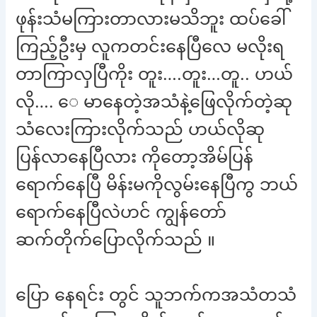
ဖုန်းသံမကြားတာလားမသိဘူး ထပ်ခေါ်
ကြည့်ဦးမှ လူကတင်းနေပြီလေ မလိုးရ
တာကြာလှပြီကိုး တူး….တူး…တူ.. ဟယ်
လို…. ေ မာနေတဲ့အသံနဲ့ဖြေလိုက်တဲ့ဆု
သံလေးကြားလိုက်သည် ဟယ်လိုဆု
ပြန်လာနေပြီလား ကိုတော့အိမ်ပြန်
ရောက်နေပြီ မိန်းမကိုလွမ်းနေပြီကွ ဘယ်
ရောက်နေပြီလဲဟင် ကျွန်တော်
ဆက်တိုက်ပြောလိုက်သည် ။
ပြော နေရင်း တွင် သူဘက်ကအသံတသံ