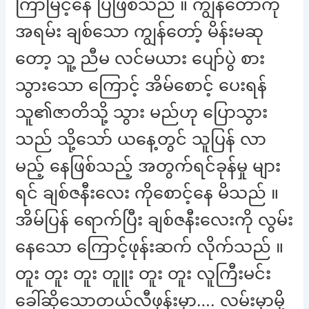
ကြာမြင့်နေ ပြီဖြစ်သည် ။ ကျွန်တော်ကို
အရမ်း ချစ်သော ကျွန်တော့် မိန်းမဆု
တော့ သူ့ ညီမ လင်မယား ပျော်ပွဲ စား
သွားသော ကြောင့် အိမ်စောင့် ပေးရန်
သူ၏ဇာတိသို့ သွား မည်ဟု ပြောသွား
သည် သို့သော် ယနေ့တွင် သူပြန် လာ
မည့် နေဖြစ်သည့် အတွက်ရင်ခုန်မှု များ
ရင် ချစ်ဇနီးလေး ကိုစောင့်နေ မိသည် ။
အိမ်ပြန် ရောက်ပြီး ချစ်ဇနီးလေးကို လွမ်း
နေသော ကြောင့်ဖုန်းဆက် လိုက်သည် ။
တူး တူး တူး တူူး တူး တူး လူကြီးမင်း
ခေါ်ဆိုသောတယ်လီဖုန်းမှာ…. လမ်းမှာမို့