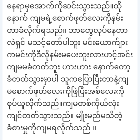
နေရာမှအောက်ကိုဆင်းသွားသည်။ထို
နောက် ကျမရဲ့စောက်ဖုတ်လေးကိုနမ်း
တာခံလိုက်ရသည်။ ဘာတွေလုပ်နေတာ
လဲရှင် မသင့်တော်ပါဘူး မင်းယောက်ျား
ကမင်းကိုဒီလိုနမ်းမပေးဘူးလားဟင့်အင်း
ကျမမခံတတ်ဘူး ဟားဟား နောက်တော့
ခံတတ်သွားမှာပါ သူကပြောပြီးတာနဲ့ကျ
မစောက်ဖုတ်လေးကိုဖြဲပြီးအစ်လေးကို
စုပ်ယူလိုက်သည်။ကျမတစ်ကိုယ်လုံး
ကျင်တတ်သွားသည်။ မျိုးမည်မသိတဲ့
ခံစားမှုကိုကျမရလိုက်သည် ။