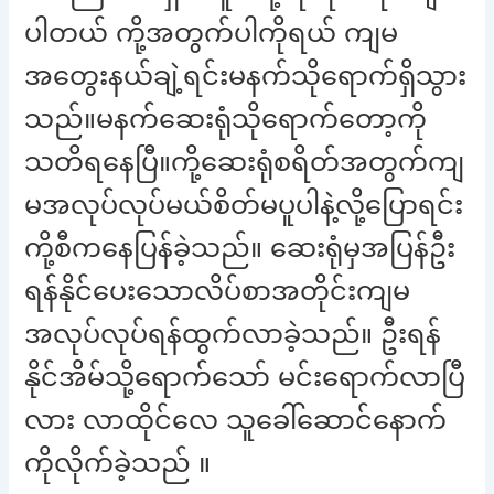
ပါတယ် ကို့အတွက်ပါကိုရယ် ကျမ
အတွေးနယ်ချဲ့ရင်းမနက်သိုရောက်ရှိသွား
သည်။မနက်ဆေးရုံသိုရောက်တော့ကို
သတိရနေပြီ။ကို့ဆေးရုံစရိတ်အတွက်ကျ
မအလုပ်လုပ်မယ်စိတ်မပူပါနဲ့လို့ပြောရင်း
ကို့စီကနေပြန်ခဲ့သည်။ ဆေးရုံမှအပြန်ဦး
ရန်နိုင်ပေးသောလိပ်စာအတိုင်းကျမ
အလုပ်လုပ်ရန်ထွက်လာခဲ့သည်။ ဦးရန်
နိုင်အိမ်သို့ရောက်သော် မင်းရောက်လာပြီ
လား လာထိုင်လေ သူခေါ်ဆောင်နောက်
ကိုလိုက်ခဲ့သည် ။