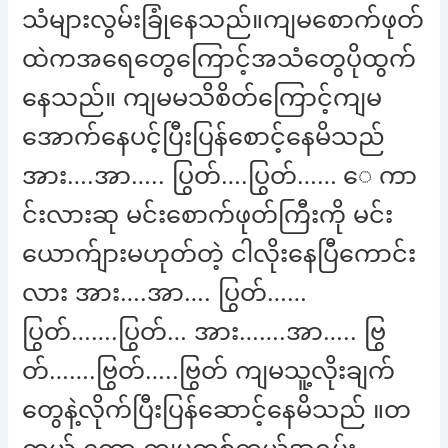
သံများလွမ်းခြုံနေသည်။ကျမစောက်ဖုတ်
ထဲကအရေတွေကြောင့်အသံတွေပိုထွက်
နေသည်။ ကျမမသိစိတ်ကြောင့်ကျမ
အောက်နေပင့်ပြီးပြန်စောင့်နေမိသည်
အား….အာ….. ပြွတ်….ပြွတ်…… ေ ကာ
င်းလားဆု မင်းစောက်ဖုတ်ကြီးကို မင်း
ယောက်ျားမဟုတ်တဲ့ ငါလိုးနေပြီကောင်း
လား အား….အာ…. ပြွတ်……
ပြွတ်…….ပြွတ်… အား…….အာ….. ဗြွ
တ်…….ဗြွတ်…..ဗြွတ် ကျမသူ့လိုးချက်
တွေနဲ့လိုက်ပြီးပြန်ဆောင့်နေမိသည် ။တ