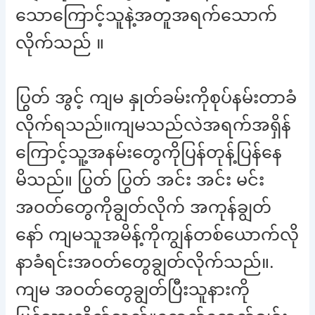
သောကြောင့်သူနဲ့အတူအရက်သောက်
လိုက်သည် ။
ပြွတ် အွင့် ကျမ နှုတ်ခမ်းကိုစုပ်နမ်းတာခံ
လိုက်ရသည်။ကျမသည်လဲအရက်အရှိန်
ကြောင့်သူ့အနမ်းတွေကိုပြန်တုန့်ပြန်နေ
မိသည်။ ပြွတ် ပြွတ် အင်း အင်း မင်း
အဝတ်တွေကိုချွတ်လိုက် အကုန်ချွတ်
နော် ကျမသူအမိန့်ကိုကျွန်တစ်ယောက်လို
နာခံရင်းအဝတ်တွေချွတ်လိုက်သည်။.
ကျမ အဝတ်တွေချွတ်ပြီးသူနားကို