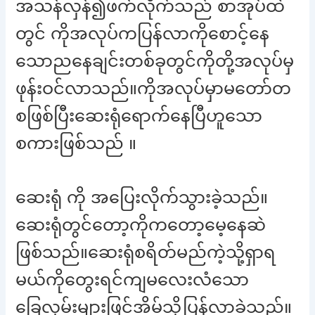
အသန်လှန်၍ဖက်လိုက်သည် စာအုပ်ထဲ
တွင် ကိုအလုပ်ကပြန်လာကိုစောင့်နေ
သောညနေချင်းတစ်ခုတွင်ကိုတို့အလုပ်မှ
ဖုန်းဝင်လာသည်။ကိုအလုပ်မှာမတော်တ
စဖြစ်ပြီးဆေးရုံရောက်နေပြီဟူသော
စကားဖြစ်သည် ။
ဆေးရုံ ကို အပြေးလိုက်သွားခဲ့သည်။
ဆေးရုံတွင်တော့ကိုကတော့မေ့နေဆဲ
ဖြစ်သည်။ဆေးရုံစရိတ်မည်ကဲ့သို့ရှာရ
မယ်ကိုတွေးရင်ကျမလေးလံသော
ခြေလှမ်းများဖြင့်အိမ်သို့ပြန်လာခဲ့သည်။