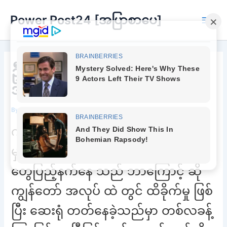
Skip
Power Post24 [အပြာစာပေ]
to
Main
content
Men
ဦးတို့စိတ်တိုင်းကျ ကျေနပ်ဖို့က
အဓိကပါပဲရှင်
By
Chee Buu
/
April 19, 2023
ကျွန်တော် ဆေးရုံ က အိမ် အပြန် လမ်း
မှာကျွန်တော် ရင်ထဲမှာ ပျော်ရွှင်ခြင်း
တွေပြည့်နက်နေ သည် ဘာကြောင့် ဆို
ကျွန်တော် အလုပ် ထဲ တွင် ထိခိုက်မှု ဖြစ်
ပြီး ဆေးရုံ တတ်နေခဲ့သည်မှာ တစ်လခန့်