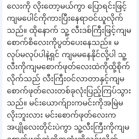
လေးကို လိုးတော့မယ်ကွာ ပြောရင်းဖြင့်
ကျမပေါင်ကိုကားပြီးနေရာဝင်ယူလိုက်
သည်။ ထိုနောက် သူ့ လီးဒစ်ကြီးဖြင့်ကျမ
စောက်စိလေးကိုပွတ်ပေးနေသည်။ မ
လုပ်မလုပ်ပါနဲ့ရှင် ကျမမနေနိုင်လို့ပါ သူ့
လီးကိုကျမစောက်ဖုတ်လေးထဲကိုထို့စိုက်
လိုက်သည် လီးကြီးဝင်လာတာနှင့်ကျမ
စောက်ဖုတ်လေးတစ်ခုလုံးပြည့်ကြပ်သွား
သည်။ မင်းယောက်ျားကမင်းကိုအမြဲမ
လိုးဘူးလား မင်းစောက်ဖုတ်လေးက
အပျိုလေးတိုင်းပဲကွာ သူ့လီးကြီးကိုကျမ