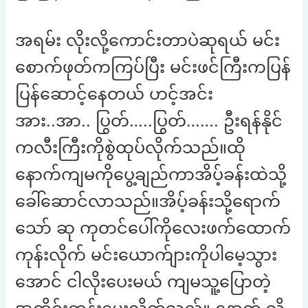
အရမ်း လိုးလို့ကောင်းတာပဲဆုရယ် မင်း
စောက်ဖုတ်ကကြပ်ပြီး မင်းဖင်ကြီးကပြန်
ပြန်ဆောင့်နေတယ် ဟင့်အင်း
အား..အာ.. ပြွတ်…..ပြွတ်……. ဦးရန်နိုင်
ကလီးကြီးကိုစွဲထုပ်လိုက်သည်။ထို
နောက်ကျမကိုပွေ့ချည်ကာအိပ့်ခန်းထဲသို့
ခေါ်ဆောင်လာသည်။အိပ့်ခန်းသို့ရောက်
သော် ဆု ကုတင်ပေါ်ကိုလေးဖက်ထောက်
ကုန်းလိုက် မင်းယောက်ျားကိုပါမေ့သွား
အောင် ငါလိုးပေးမယ် ကျမသူ့ပြောတဲ့