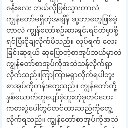
ဇနီးလေး ဘယ်လိုဖြစ်သွားတာလဲ
ကျွန်တော်မရှိတဲ့အချိန် ဆု့ဘာတွေဖြစ်ခဲ့
တာလဲ ကျွန်တော်စဉ်းစားရင်းရင်ထဲမှာစို့
ရင်ပြီးငိုချလိုက်မိသည်။ လုပ်ရက် လေး
ခြင်းဆုရယ် ဆုပြောတဲ့စာအုပ်ဘယ်မှာလဲ
ကျွန်တော်စာအုပ်ကိုအသဲသန်လိုက်ရှာ
လိုက်သည်။ကြာကြာမရှာလိုက်ရပါဘူး
စာအုပ်ကိုတန်းတွေ့သည်။ ကျွန်တော်တို့
နှစ်ယောက်တူပျော်ခဲ့ဘူးတဲ့ခုတင်ဘေး
ကစားပွဲပေါ်တွင်တင်ထားသည်ကိုတွေ့
လိုက်ရသည်။ ကျွန်တော်စာအုပ်ကိုအသဲ