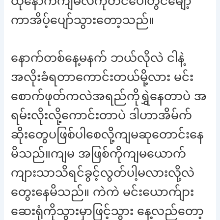
ထိုနောက်ကျမလဲကုတင်ပေါ်တွင်မျော့
ကာအိပ့်ပျော်သွားတော့သည်။
နောက်တစ်နေ့မနက် ဘယ်လိုလဲ ငါနဲ့
အလိုးခံရတာကောင်းတယ်မို့လား မင်း
စောက်ဖုတ်ကလဲအရည်ကိုရွှဲနေတာပဲ အ
ရမ်းလိုးလို့ကောင်းတာပဲ ဒါဟာအိမ်က်
ဆိုးတွေပဖြစ်ပါစေလို့ကျမဆုတောင်းနေ
မိသည်။ကျမ အဖြစ်ကိုကျမယောက်
ကျားသာသိရင်ခွင့်လွတ်ပါ့မလားလို့လဲ
တွေးနေမိသည်။ ကဲကဲ မင်းယောက်ျား
ဆေးရုံကိုသွားမှာဖြင့်သွား နေ့လည်တော့