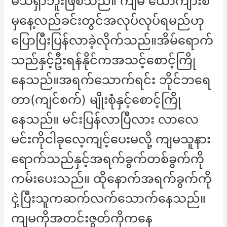
မသိရှာဘူးဖြစ်သည်။ ကျမ ယောက်ျားစီ
မှနေ့လည်ခင်းတွင်အလုပ်လုပ်ရမည်ဟု
ပြောပြီးပြန်လာခဲ့လိုက်သည်။အိမ်ရောက်
သည်နှင့်ဦးရန်နိုင်ကအသင့်စောင့်ကြို
နေသည်။အရက်သောက်ရင်း ဘိုင်ဘရေ
တာ(ကျင်စက်) မျိုးစုံနှင့်စောင့်ကြို
နေသည်။ မင်းပြန်လာပြီလား လာလေ
မင်းကိုငါခုလေ့ကျင့်ပေးမလို့ ကျမသူနား
ရောက်သည်နှင့်အရက်ခွက်တစ်ခွက်ကို
ကမ်းပေးသည်။ ထိုနောက်အရက်ခွက်ကို
ငှဲ့ပြီးသူကဆက်လက်သောက်နေသည်။
ကျမကိုအတင်းဇွတ်ကိုကနေ