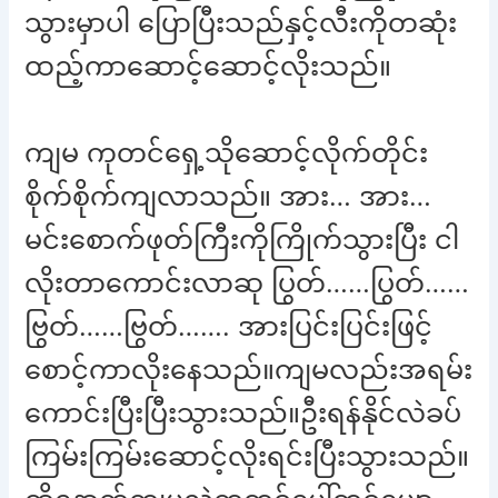
သွားမှာပါ ပြောပြီးသည်နှင့်လီးကိုတဆုံး
ထည့်ကာဆောင့်ဆောင့်လိုးသည်။
ကျမ ကုတင်ရှေ့သိုဆောင့်လိုက်တိုင်း
စိုက်စိုက်ကျလာသည်။ အား… အား…
မင်းစောက်ဖုတ်ကြီးကိုကြိုက်သွားပြီး ငါ
လိုးတာကောင်းလာဆု ပြွတ်……ပြွတ်……
ဗြွတ်……ဗြွတ်……. အားပြင်းပြင်းဖြင့်
စောင့်ကာလိုးနေသည်။ကျမလည်းအရမ်း
ကောင်းပြီးပြီးသွားသည်။ဦးရန်နိုင်လဲခပ်
ကြမ်းကြမ်းဆောင့်လိုးရင်းပြီးသွားသည်။