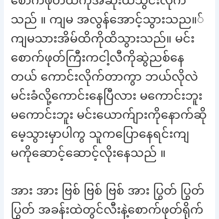
စောက်ဖုတ်ထဲကိုအဆုံးထိသွင်းလိုက်
သည် ။ ကျမ အလွန်အောင့်သွားသည။်
ကျမသားအိမ်ထိကိုထိသွားသည်။ မင်း
စောက်ဖုတ်ကြီးကငါ့လီကိုဆွဲညစ်နေ
တယ် ကောင်းလိုက်တာကွာ ဘယ်လိုလဲ
မင်းခံလို့ကောင်းနေပြီလား မကောင်းဘူး
မကောင်းဘူး မင်းယောက်ျားကိုနောက်ဆို
မေ့သွားမှာပါကွ သူကပြောနေရင်းကျ
မကိုဆောင့်ဆောင့်လိုးနေသည် ။
အား အား ဗြစ် ဗြစ် ဗြစ် အား ပြွတ် ပြွတ်
ပြွတ် အခန်းထဲတွင်လီးနဲ့စောက်ဖုတ်ရိုက်