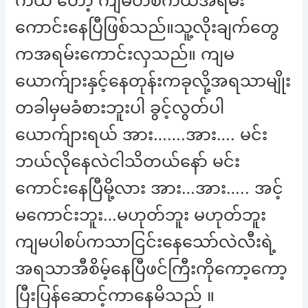
ကယ် တော့ ကျမတစ်ကယ်အရမ်း
ကောင်းနေပြီဖြစ်သည်။သူ့လိုးချက်တွေ
ကအရမ်းကောင်းလှသည်။ ကျမ
ယောက်ျားနှင့်နေတုန်းကခုလို့အရသာမျိုး
တခါမှမခံစားဘူးပါ ခွင့်လွတ်ပါ
ယောက်ျားရယ် အား…….အား…. မင်း
ဘယ်လိုနေလဲငါသိတယ်နော် မင်း
ကောင်းနေပြီမို့လား အား…အား….. အင့်
မကောင်းဘူး…မဟုတ်ဘူး မဟုတ်ဘူး
ကျမပါစပ်ကသာငြင်းနေသော်လဲလီးရဲ့
အရသာအီစိမ့်နေပြီဖင်ကြီးကိုကော့ကော့
ပြီးပြန်ဆောင့်ကာနေမိသည် ။