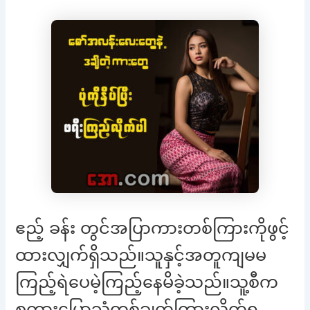
ဧည့် ခန်း တွင်အပြာကားတစ်ကြားကိုဖွင့်
ထားလျှက်ရှိသည်။သူနှင့်အတူကျမမ
ကြည့်ရဲပေမဲ့ကြည့်နေမိခဲ့သည်။သူ့စီက
စကားပြောသံတစ်ချက်ကြားလိုက်ရ