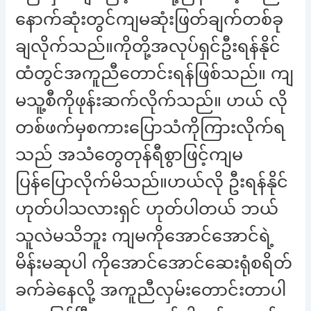
နောက်ဆုံးတွင်ကျမဆုံးဖြတ်ချက်တစ်ခု
ချလိုက်သည်။ကိုတို့အလုပ်ရှင်ဦးရန်နိုင်
ထံတွင်အကူညီတောင်းရန်ဖြစ်သည်။ ကျ
မသူ့စီကိုဖုန်းဆက်လိုက်သည်။ ဟယ် လို
တစ်ဖက်မှစကားပြောသံကိုကြားလိုက်ရ
သည် အသံတွေတုန်ရီစွာဖြင့်ကျမ
ပြန်ပြောလိုက်မိသည်။ဟယ်လို ဦးရန်နိုင်
ဟုတ်ပါသလားရှင် ဟုတ်ပါတယ် ဘယ်
သူလဲမသိဘူး ကျမကိုအောင်အောင်ရဲ့
မိန်းမဆုပါ ကိုအောင်အောင်ဆေးရုံစရိတ်
ခက်ခဲနေလို့ အကူညီလှမ်းတောင်းတာပါ