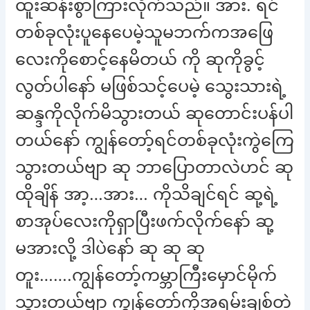
ထူးဆန်းစွာကြားလိုက်သည်။ အား. ရင်
တစ်ခုလုံးပူနေပေမဲ့သူမဘက်ကအဖြေ
လေးကိုစောင့်နေမိတယ် ကို ဆုကိုခွင့်
လွတ်ပါနော် မဖြစ်သင့်ပေမဲ့ သွေးသားရဲ့
ဆန္ဒကိုလိုက်မိသွားတယ် ဆုတောင်းပန်ပါ
တယ်နော် ကျွန်တော့်ရင်တစ်ခုလုံးကွဲကြေ
သွားတယ်ဗျာ ဆု ဘာပြောတာလဲဟင် ဆု
ထိုချိန် အာ့…အား… ကိုသိချင်ရင် ဆု့ရဲ့
စာအုပ်လေးကိုရှာပြီးဖက်လိုက်နော် ဆု့
မအားလို့ ဒါပဲနော် ဆု ဆု ဆု
တူး…….ကျွန်တော့်ကမ္ဘာကြီးမှောင်မိုက်
သွားတယ်ဗျာ ကျွန်တော့်ကိုအရမ်းချစ်တဲ့