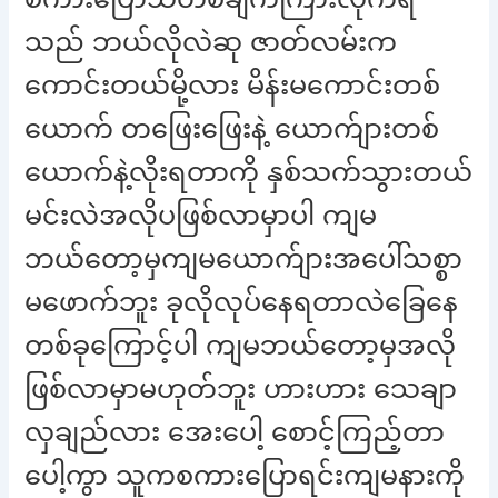
သည် ဘယ်လိုလဲဆု ဇာတ်လမ်းက
ကောင်းတယ်မို့လား မိန်းမကောင်းတစ်
ယောက် တဖြေးဖြေးနဲ့ ယောက်ျားတစ်
ယောက်နဲ့လိုးရတာကို နှစ်သက်သွားတယ်
မင်းလဲအလိုပဖြစ်လာမှာပါ ကျမ
ဘယ်တော့မှကျမယောက်ျားအပေါ်သစ္စာ
မဖောက်ဘူး ခုလိုလုပ်နေရတာလဲခြေနေ
တစ်ခုကြောင့်ပါ ကျမဘယ်တော့မှအလို
ဖြစ်လာမှာမဟုတ်ဘူး ဟားဟား သေချာ
လှချည်လား အေးပေါ့ စောင့်ကြည့်တာ
ပေါ့ကွာ သူကစကားပြောရင်းကျမနားကို