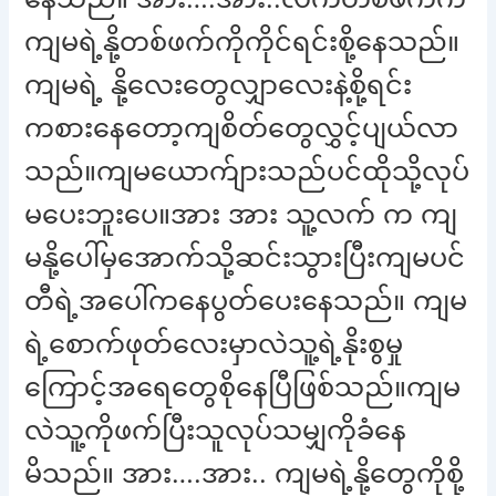
ကျမရဲ့နို့တစ်ဖက်ကိုကိုင်ရင်းစို့နေသည်။
ကျမရဲ့ နို့လေးတွေလျှာလေးနဲ့စို့ရင်း
ကစားနေတော့ကျစိတ်တွေလွှင့်ပျယ်လာ
သည်။ကျမယောက်ျားသည်ပင်ထိုသို့လုပ်
မပေးဘူးပေ။အား အား သူ့လက် က ကျ
မနို့ပေါ်မှအောက်သို့ဆင်းသွားပြီးကျမပင်
တီရဲ့အပေါ်ကနေပွတ်ပေးနေသည်။ ကျမ
ရဲ့စောက်ဖုတ်လေးမှာလဲသူ့ရဲ့နိုးစွမှု
ကြောင့်အရေတွေစိုနေပြီဖြစ်သည်။ကျမ
လဲသူ့ကိုဖက်ပြီးသူလုပ်သမျှကိုခံနေ
မိသည်။ အား….အား.. ကျမရဲ့နို့တွေကိုစို့