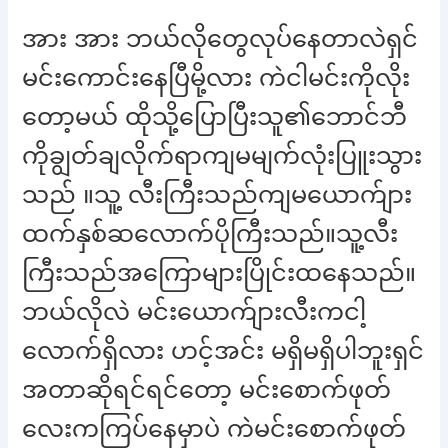
အား အား ဘယ်လိုတွေလုပ်နေတာလဲရှင်
မင်းကောင်းနေပြီမို့လား ကဲငါမင်းကိုလိုး
တော့မယ် ထိုသို့ပြောပြီးသူ၏ဘောင်ဘီ
ကိုချွတ်ချလိုက်ရာကျမမျက်လုံးပြူးသွား
သည် ။သူ့ လီးကြီးသည်ကျမယောက်ျား
ထက်နှစ်ဆလောက်ပိုကြီးသည်။သူ့လီး
ကြီးသည်အကြောများပြိုင်းထနေသည်။
ဘယ်လိုလဲ မင်းယောက်ျားလီးကငါ့
လောက်ရှိလား ဟင့်အင်း မရှိမရှိပါဘူးရှင်
အတာဆိုရင်ရင်တော့ မင်းစောက်ဖုတ်
လေးကကြပ်နေမှာပဲ ကဲမင်းစောက်ဖုတ်