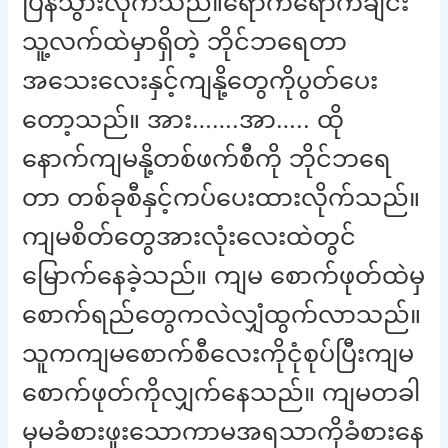
ပြန်သွားလိုက်သည်။ရောက်ရောက်ချင်း
သူ့လက်ထဲမှာရှိတဲ့ ဘိုင်ဘရေတာ
အသေးလေးနှင့်ကျနို့တွေကိုပွတ်ပေး
တော့သည်။ အား…….အာ….. ထို
နောက်ကျမနို့တစ်ဖက်စီကို ဘိုင်ဘရေ
တာ တစ်ခုစီနှင့်ကပ်ပေးထားလိုက်သည်။
ကျမစိတ်တွေအားလုံးလေးထဲတွင်
မြောက်နေခဲ့သည်။ ကျမ စောက်ဖုတ်ထဲမှ
စောက်ရည်တွေကလဲလျှံထွက်လာသည်။
သူကကျမစောက်စီလေးကိုငုံစုပ်ပြီးကျမ
စောက်ဖုတ်ကိုလျှက်နေသည်။ ကျမတခါ
မှမခံစားဖူးသောကာမအရသာကိုခံစားနေ