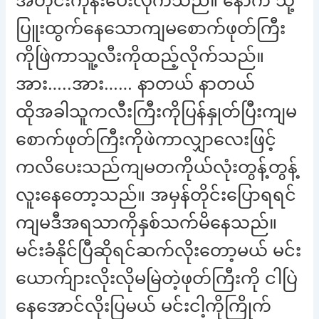
အတိုင်းကုန်းပေးလိုက်သည်။ နောက် သို့
ပြူးထွက်နေသောကျမစောက်ဖုတ်ကြီး
ကိုဖြဲကာသူ့လီးကိုထည့်လိုက်သည်။
အား…..အား…… နာတယ် နာတယ်
ထိုအခါသူကလီးကြီးကိုပြန်နှုတ်ပြီးကျမ
စောက်ဖုတ်ကြီးကိုဖဲကာလျှာလေးဖြင့်
ကလိပေးသည်ကျမတကိုယ်လုံးတွန့်တွန့်
လူးနေတော့သည်။ အမှန်တိုင်းပြောရရင်
ကျမဒီအရသာကိုနှစ်သက်မိနေသည်။
မင်းခံနိုင်ပြီဆိုရင်ဆက်လိုးတော့မယ် မင်း
ယောက်ျားလိုးလိုမမြဲတဲ့ဖုတ်ကြီးကို ငါပြဲ
နေအောင်လိုးပြမယ် မင်းငါ့ကိုကြိုက်