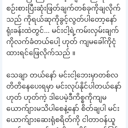
စဉ်းစားပြီးဆုံးဖြတ်ချက်တစ်ခုကိုချလိုက်
သည် ကိုရယ်ဆုကိုခွင့်လွတ်ပါတော့နော်
ရုံးခန်းထဲတွင်… မင်းငါ့ရဲ့ကမ်းလှမ်းချက်
ကိုလက်ခံတယ်ပေါ့ ဟုတ် ကျမခေါ်ကိုငုံ
ထားရင်ဖြေလိုက်သည် ။
သေချာ တယ်နော် မင်းငါ့ဘေးမှာတစ်လ
တိတိနေပေးရမှာ မင်းလုပ်နိုင်ပါတယ်နော်
ဟုတ် ဟုတ်ကဲ့ ဒါပေမဲ့ဒီကိစ္စကိုကျမ
ယောက်ျားမသိပါစေနဲ့နော် စိတ်ချပါ မင်း
ယောက်ျားဆေးရုံစရိတ်ကို ငါတာဝန်ယူ