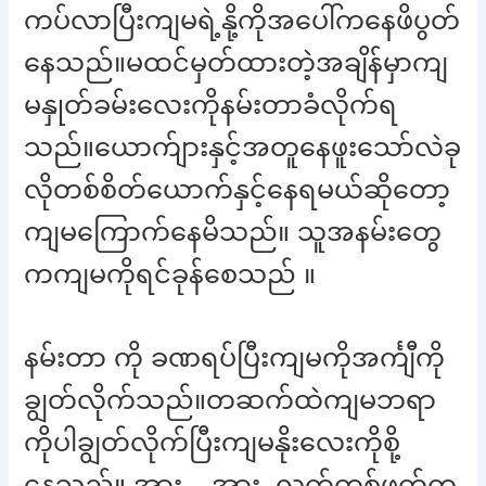
ကပ်လာပြီးကျမရဲ့နို့ကိုအပေါ်ကနေဖိပွတ်
နေသည်။မထင်မှတ်ထားတဲ့အချိန်မှာကျ
မနှုတ်ခမ်းလေးကိုနမ်းတာခံလိုက်ရ
သည်။ယောက်ျားနှင့်အတူနေဖူးသော်လဲခု
လိုတစ်စိတ်ယောက်နှင့်နေရမယ်ဆိုတော့
ကျမကြောက်နေမိသည်။ သူအနမ်းတွေ
ကကျမကိုရင်ခုန်စေသည် ။
နမ်းတာ ကို ခဏရပ်ပြီးကျမကိုအင်္ကျီကို
ချွတ်လိုက်သည်။တဆက်ထဲကျမဘရာ
ကိုပါချွတ်လိုက်ပြီးကျမနိုးလေးကိုစို့
နေသည်။ အား….အား..လက်တစ်ဖက်က