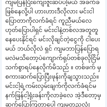
ကျမပြန်ပြီးကျေးဇူးဆပ်ပါ့မယ် အခက်ခ
ဖြစ်နေလို့ပါ ဟားဟားဒီလိုလား မင်းငါ
ပြောတာကိုလက်ခံရင် ကူညီမယ်လေ
ဟုတ်ပြောပါရှင် မင်းငါနဲ့တစ်လအတူတူ
နေပေးနိုင်ရင် မင်းလိုချင်တဲ့ငွေကို ငါပေး
မယ် ဘယ်လိုလဲ ရှင် ကျမဘာပြန်ပြောရ
မလဲမသိတော့ပဲကျောက်ရုပ်တစ်ခုလိုငြိမ်
သက်စွာရပ်နေလိုက်မိသည် ။ တစ်ဖက် မှ
စကားဆက်ပြောပြီးဖုန်းကိုချသွားသည်။
မင်းငါ့ရဲ့ကမ်းလှမ်းချက်ကိုလက်ခံရင်မ
နက်ဖြန်ငါ့ရုံးခန်းကိုလာခဲ့လေ အဲ့ဒီတော့မှ
ဆက်ပြောကြတာပေါ့ ကျမတညလုံး