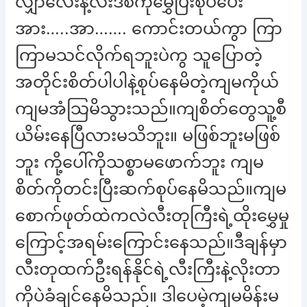
လျှာလေးနဲ့လီးဒစ်ကိုမွှေပြီးစုပ်ပေး
အား…..အာ……. ကောင်းတယ်ကွာ ကြာ
ကြာမသင်လိုက်ရဘူးပဲကွ သူပြောတဲ့
အတိုင်းစိတ်ပါပါနဲ့စုပ်နေမိတဲ့ကျမကိုယ်
ကျမအံသြမိသွားသည်။ကျစိတ်တွေသူ့စီ
ယိမ်းနေပြီလားမသိဘူး။ မဖြစ်ဘူးမဖြစ်
ဘူး ကို့ပေါ်ကိုသစ္စာမဖောက်ဘူး ကျမ
စိတ်ကိုတင်းပြီးဆက်စုပ်နေမိသည်။ကျမ
စောက်ဖုတ်ထဲကလဲလီးတုကြီးရဲ့ထိုးမွှေမှု
ကြောင့်အရမ်းကြောင်းနေသည်။ဒီချန်မှာ
လီးတုထက်ဦးရန်နိုင်ရဲ့လီးကြီးနဲ့လိုးတာ
ကိုပဲခံချင်နေမိသည်။ ဒါပေမဲ့ကျမမိန်းမ