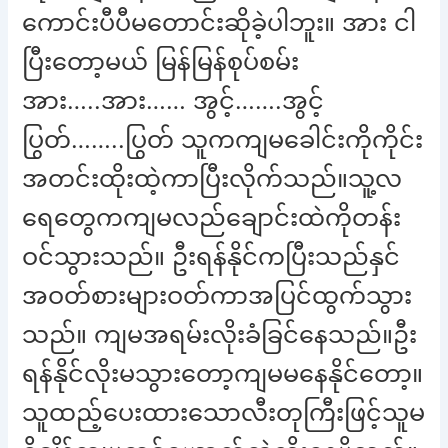
ကောင်းပီပီမတောင်းဆိုခဲ့ပါဘူး။ အား ငါ
ပြီးတော့မယ် မြန်မြန်စုပ်စမ်း
အား…..အား…… အွင့်…….အွင့်
ပြွတ်……..ပြွတ် သူကကျမခေါင်းကိုကိုင်း
အတင်းထိုးထဲ့ကာပြီးလိုက်သည်။သူ့လ
ရေတွေကကျမလည်ချောင်းထဲကိုတန်း
ဝင်သွားသည်။ ဦးရန်နိုင်ကပြီးသည်နှင်
အဝတ်စားများဝတ်ကာအပြင်ထွက်သွား
သည်။ ကျမအရမ်းလိုးခံခြင်နေသည်။ဦး
ရန်နိုင်လိုးမသွားတော့ကျမမနေနိုင်တော့။
သူထည့်ပေးထားသောလီးတုကြီးဖြင့်သူမ