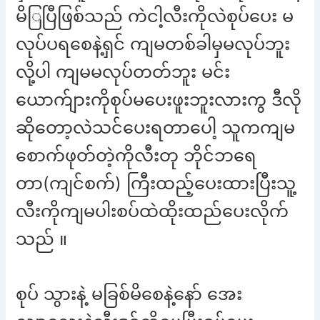
မိြပြီဖြစ်သည် ကဲငါ့လီးကိုလဲစုပ်ပေး မ
လုပ်ပရစေနဲ့ရှင် ကျမတစ်ခါမှမလုပ်ဘူး
လို့ပါ ကျမမလုပ်တတ်ဘူး မင်း
ယောက်ျားကိုစုပ်မပေးဖူးဘူးလားကွ ဒီလို
ဆိုတော့လဲသင်ပေးရတာပေါ့ သူကကျမ
စောက်ဖုတ်တဲ့ကိုလီးတု ဘိုင်ဘရေ
တာ(ကျင်စက်) ကြီးထည့်ပေးထားပြီးသူ့
လီးကိုကျမပါးစပ်ထဲထိုးထည်ပေးလိုက်
သည် ။
စုပ် သွားနဲ့ မခြစ်မိစေနဲ့နော် အေး