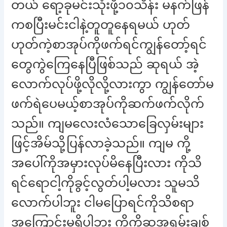
တယ် ရော့ခုမင်းသုံးဖို့၁၀သိန်း မနက်ဖြန်
ကစပြီးမင်းငါနဲ့တူတူနေရမယ် ဟုတ်
ဟုတ်ကဲ့စာအုပ်ကိုဖက်ရင်ကျွန်တော့်ရင်
တွေကွဲကြေနေပြီဖြစ်သည် ဆုရယ် အဲ့
လောက်လုပ်ဖို့လိုလို့လားကွာ ကျွန်တော်မ
ဖက်ရဲပေမယ့်စာအုပ်ကိုဆက်ဖက်လိုက်
သည်။ ကျမလေးလံသောခြေလှမ်းများ
ဖြင့်အိမ်သို့ပြန်လာခဲ့သည်။ ကျမ ကို့
အပေါ်ကိုအမှားလုပ်မိနေပြီးလား ကိုသိ
ရင်ရောငါ့ကိုခွင့်လွတ်ပါ့မလား သူမသိ
လောက်ပါဘူး ငါမပြောရင်ကိုသိစရာ
အကြောင်းမရှိပါဘူး ကို့ကိုဆုအရမ်းချစ်