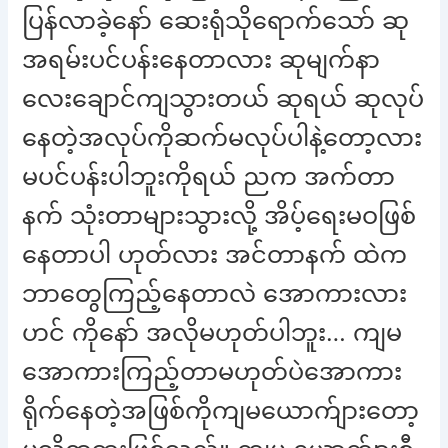
ပြန်လာခဲ့နော် ဆေးရုံသိုရောက်သော် ဆု
အရမ်းပင်ပန်းနေတာလား ဆုမျက်နာ
လေးချောင်ကျသွားတယ် ဆုရယ် ဆုလုပ်
နေတဲ့အလုပ်ကိုဆက်မလုပ်ပါနဲ့တော့လား
မပင်ပန်းပါဘူးကိုရယ် ညက အက်တာ
နက် သုံးတာများသွားလို့ အိပ့်ရေးမဝဖြစ်
နေတာပါ ဟုတ်လား အင်တာနက် ထဲက
ဘာတွေကြည့်နေတာလဲ အောကားလား
ဟင် ကိုနော် အလိုမဟုတ်ပါဘူး… ကျမ
အောကားကြည့်တာမဟုတ်ပဲအောကား
ရိုက်နေတဲ့အဖြစ်ကိုကျမယောက်ျားတော့