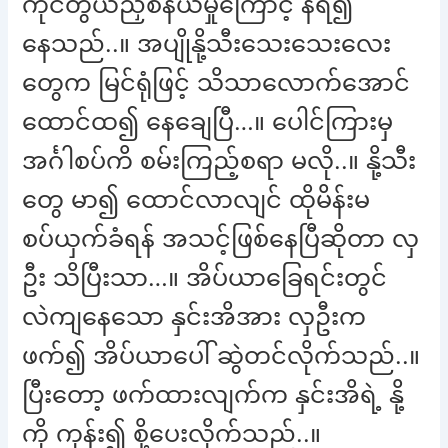
ကိုင်တွယ်ညှစ်နယ်မှုကြောင့် နီရဲ၍
နေသည်..။ အပျိုနို့သီးသေးသေးလေး
တွေက မြင်ရုံဖြင့် သိသာလောက်အောင်
ထောင်ထ၍ နေချေပြီ…။ ပေါင်ကြားမှ
အင်္ဂါစပ်ကိ စမ်းကြည့်စရာ မလို..။ နို့သီး
တွေ မာ၍ ထောင်လာလျင် ထိုမိန်းမ
စပ်ယှက်ခံရန် အသင့်ဖြစ်နေပြီဆိုတာ လှ
ဦး သိပြီးသာ…။ အိပ်ယာခြေရင်းတွင်
လဲကျနေသော နှင်းအိအား လှဦးက
ဖက်၍ အိပ်ယာပေါ် ဆွဲတင်လိုက်သည်..။
ပြီးတော့ ဖက်ထားလျက်က နှင်းအိရဲ့ နို့
ကို ကုန်း၍ စို့ပေးလိုက်သည်..။