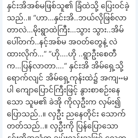
နှင်းအိအစ်မဖြစ်သူ၏ ခြံထဲသို့ ပြေးဝင်ခဲ့
သည်..။ “ဟာ…နှင်းအိ..ဘယ်လိုဖြစ်လာ
တာလဲ…မိုးရွာထဲကြီး…သွား သွား..အိမ်
ပေါ်တက်..နင့်အစ်မ အဝတ်တွေနဲ့ လဲ
ထားလိုက်…“ “ဟို….ဟို ..ရွာဦးစေတီ
က…ပြန်လာတာ….“ နှင်းအိ အိမ်ရှေ့သို့
ရောက်လျင် အိမ်ရှေ့ကုန်းထဲ၌ အကျႌမ
ပါ ကျောပြောင်ကြီးဖြင့် နွားစာစဉ်းနေ
သော သူမ၏ ခဲအို ကိုလှဦးက လှမ်း၍
ပြောသည်..။ လှဦး ညနေတိုင်း သောက်
တတ်သည်..။ လှဦးကို ပြန်ပြောသော
နှင်းအိအသံက ချမ်းလွန်းသဖြင့် လေက