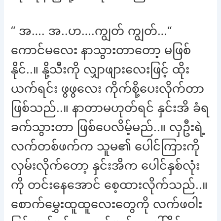
“ အ…. အ..ဟ….ကျွတ် ကျွတ်…“
ကောင်မလေး နာသွားတာတော့ မဖြစ်
နိုင်..။ နို့သီးကို လျှာဖျားလေးဖြင့် ထိုး
ယက်ရင်း ဖွဖွလေး ကိုက်စို့ပေးလိုက်တာ
ဖြစ်သည်..။ နာတာမဟုတ်ရင် နှင်းအိ ခံရ
ခက်သွားတာ ဖြစ်ပေလိမ့်မည်..။ လှဦးရဲ့
လက်တစ်ဖက်က သူမ၏ ပေါင်ကြားကို
လှမ်းလိုက်တော့ နှင်းအိက ပေါင်နှစ်လုံး
ကို တင်းနေအောင် စေ့ထားလိုက်သည်..။
စောက်မွှေးထူထူလေးတွေကို လက်ဖဝါး