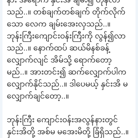
သည်..။ တစ်ချက်တစ်ချက် တိုက်လိုက်
သော လေက ချမ်းအေးလှသည်..။
ဘုန်းကြီးကျောင်းဝန်းကြီးကို လွန်၍လာ
သည်..။ နောက်ထပ် ဆယ်မိနစ်ခန့်
လျှောက်လျင် အိမ်သို့ ရောက်တော့
မည်..။ အားတင်း၍ ဆက်လျှောက်ပါက
လျှောက်နိုင်သည်..။ ဒါပေမယ့် နှင်းအိ မ
လျှောက်ချင်တော့..။
ဘုန်းကြီး ကျောင်းဝန်းအလွန်နားတွင်
နှင်းအိတို့ အစ်မ မအေးမိတို့ ခြံရှိသည်..။