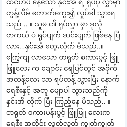
ထင်ဟပ် နေသော နှင်းအိ ရဲ့ ရုပ်ပုံ လွှာမှာ
တွန့်လိမ် ကောက်ကွေး၍ လှုပ်ခါ သွားရ
သည် .. ။ သူမ ၏ ရုပ်လွှာ မှာ ခုလို
တကယ် ပဲ ရုပ်ပျက် ဆင်းပျက် ဖြစ်နေ ပြီ
လား…နှင်းအိ တွေးလိုက် မိသည်..။
ကြွေကျ လာသော တရုတ် စကားပွင့် ဖြူ
ဖြူလေး က ချောင်း ရေပြင်တွင် အခိုက်
အတန့်လေး သာ ရပ်တန့် သွားပြီး နောက်
ရေစီးနှင့် အတူ မျောပါ သွားသည်ကို
နှင်းအိ လိုက် ပြီး ကြည့်နေ မိသည်.. ။
တရုတ် စကားပန်းပွင့် ဖြူဖြူ လေးက
ရေစီး အတိုင်း လွတ်လွတ် ကျွတ်ကျွတ်