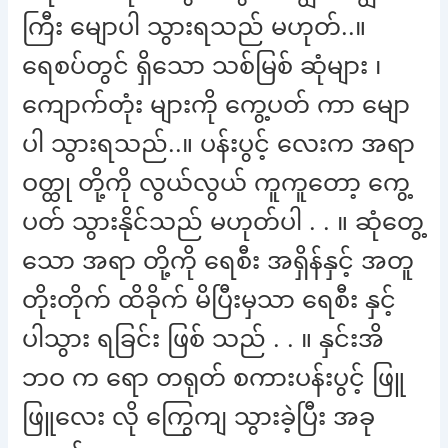
ကြီး မျောပါ သွားရသည် မဟုတ်..။
ရေစပ်တွင် ရှိသော သစ်မြစ် ဆုံများ ၊
ကျောက်တုံး များကို ကွေ့ပတ် ကာ မျော
ပါ သွားရသည်..။ ပန်းပွင့် လေးက အရာ
ဝတ္ထု တို့ကို လွယ်လွယ် ကူကူတော့ ကွေ့
ပတ် သွားနိုင်သည် မဟုတ်ပါ . . ။ ဆုံတွေ့
သော အရာ တို့ကို ရေစီး အရှိန်နှင့် အတူ
တိုးတိုက် ထိခိုက် မိပြီးမှသာ ရေစီး နှင့်
ပါသွား ရခြင်း ဖြစ် သည် . . ။ နှင်းအိ
ဘဝ က ရော တရုတ် စကားပန်းပွင့် ဖြူ
ဖြူလေး လို ကြွေကျ သွားခဲ့ပြီး အခု