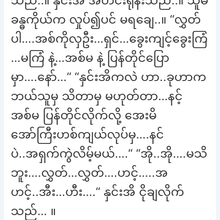
သည်..။ နှင်းအိ အတင်းရုန်းသည်..။ သူမ
ခန္ဓကိုယ်က လှုပ်၍ပင် မရချေ..။ “လွှတ်
ပါ….အစ်ကိုလှဦး…ရှင်…ခွေးကျင့်ခွေးကြံ
…မကြံ နဲ့…အစ်မ နဲ့ ပြန်တိုင်ပြော
မှာ….နော်…“ “နှင်းအိကလဲ ဟာ..ခုဟာက
ဘယ်သူမှ သိတာမှ မဟုတ်တာ…နင့်
အစ်မ ပြန်တိုင်လိုက်လို့ အေးမိ
အော်ကြီးဟစ်ကျယ်လုပ်မှ….နင်
ပဲ..အရှက်ကွဲလိမ့်မယ်….“ “အို..အို….မသိ
ဘူး….လွှတ်…လွှတ်….ဟင့်…..အ
ဟင့်..အီး…ဟီး….“ နှင်းအိ ငိုချလိုက်
သည်… ။