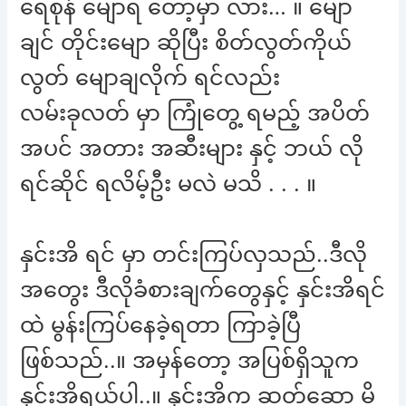
ရေစုန် မျောရ တော့မှာ လား… ။ မျော
ချင် တိုင်းမျော ဆိုပြီး စိတ်လွတ်ကိုယ်
လွတ် မျောချလိုက် ရင်လည်း
လမ်းခုလတ် မှာ ကြုံတွေ့ ရမည့် အပိတ်
အပင် အတား အဆီးများ နှင့် ဘယ် လို
ရင်ဆိုင် ရလိမ့်ဦး မလဲ မသိ . . . ။
နှင်းအိ ရင် မှာ တင်းကြပ်လှသည်..ဒီလို
အတွေး ဒီလိုခံစားချက်တွေနှင့် နှင်းအိရင်
ထဲ မွန်းကြပ်နေခဲ့ရတာ ကြာခဲ့ပြီ
ဖြစ်သည်..။ အမှန်တော့ အပြစ်ရှိသူက
နှင်းအိရယ်ပါ..။ နှင်းအိက ဆတ်ဆော့ မိ