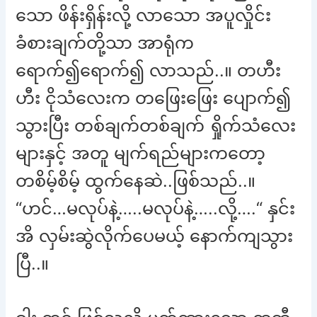
သော ဖိန်းရှိန်းလို့ လာသော အပူလှိုင်း
ခံစားချက်တို့သာ အာရုံက
ရောက်၍ရောက်၍ လာသည်..။ တဟီး
ဟီး ငိုသံလေးက တဖြေးဖြေး ပျောက်၍
သွားပြီး တစ်ချက်တစ်ချက် ရှိုက်သံလေး
များနှင့် အတူ မျက်ရည်များကတော့
တစိမ့်စိမ့် ထွက်နေဆဲ..ဖြစ်သည်..။
“ဟင်…မလုပ်နဲ့…..မလုပ်နဲ့…..လို့….“ နှင်း
အိ လှမ်းဆွဲလိုက်ပေမယ့် နောက်ကျသွား
ပြီ..။