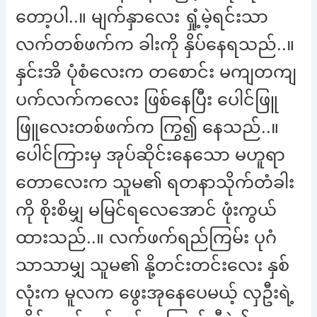
တော့ပါ..။ မျက်နှာလေး ရှုံ့မဲ့ရင်းသာ
လက်တစ်ဖက်က ခါးကို နှိပ်နေရသည်..။
နှင်းအိ ပုံစံလေးက တစောင်း မကျတကျ
ပက်လက်ကလေး ဖြစ်နေပြီး ပေါင်ဖြူ
ဖြူလေးတစ်ဖက်က ကြွ၍ နေသည်..။
ပေါင်ကြားမှ အုပ်ဆိုင်းနေသော မဟူရာ
တောလေးက သူမ၏ ရတနာသိုက်တံခါး
ကို စိုးစိမျှ မမြင်ရလေအောင် ဖုံးကွယ်
ထားသည်..။ လက်ဖက်ရည်ကြမ်း ပုဂံ
သာသာမျှ သူမ၏ နို့တင်းတင်းလေး နှစ်
လုံးက မူလက ဖွေးအုနေပေမယ့် လှဦးရဲ့