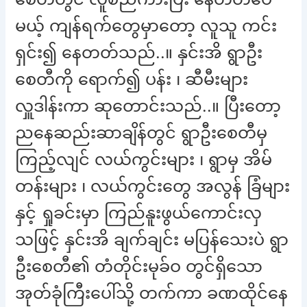
မယ့် ကျန်ရက်တွေမှာတော့ လူသူ ကင်း
ရှင်း၍ နေတတ်သည်..။ နှင်းအိ ရွာဦး
စေတီကို ရောက်၍ ပန်း ၊ ဆီမီးများ
လှူဒါန်းကာ ဆုတောင်းသည်..။ ပြီးတော့
ညနေဆည်းဆာချိန်တွင် ရွာဦးစေတီမှ
ကြည့်လျင် လယ်ကွင်းများ ၊ ရွာမှ အိမ်
တန်းများ ၊ လယ်ကွင်းတွေ အလွန် ခြံများ
နှင့် ရှုခင်းမှာ ကြည်နူးဖွယ်ကောင်းလှ
သဖြင့် နှင်းအိ ချက်ချင်း မပြန်သေးပဲ ရွာ
ဦးစေတီ၏ တံတိုင်းမုခ်ဝ တွင်ရှိသော
အုတ်ခုံကြီးပေါ်သို့ တက်ကာ ခဏထိုင်နေ