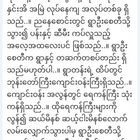
နှင်းအိ အမြဲ လုပ်နေကျ အလုပ်တစ်ခု ရှိ
သည်..။ ညနေစောင်းတွင် ရွာဦးစေတီသို့
သွား၍ ပန်းနှင့် ဆီမီး ကပ်လှူသည့်
အလေ့အထလေးပင် ဖြစ်သည်..။ ရွာဦး
စေတီက ရွာနှင့် တဆက်တစပ်တည်း ရှိ
သည်မဟုတ်ပါ..။ ရွာတန်းရဲ့ ထိပ်တွင်
ဘုန်းတော်ကြီးကျောင်းဝန်းကြီးရှိသည်..။
ကျောင်းဝန်း အလွန်တွင် ရေကန်ကြီး သုံး
ကန်ရှိသည်..။ ထိုရေကန်ကြီးများကို
လွန်၍ ဆယ်မိနစ် ဆယ့်ငါးမိနစ်လောက်
လမ်းလျှောက်သွားပါမှ ရွာဦးစေတီသို့