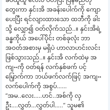
တွေးကာ နှင်းအိ အခန်းပေါက်ကို ကျော
ပေးပြီး ရင်လျားထားသော ထဘီကို ခါး
သို့ လျှော၍ ဝတ်လိုက်သည်..။ နှင်းအိရဲ့
ခန္ဓကိုယ် အပေါ်ပိုင်း တစ်ခုလုံး ဘာ
အဝတ်အစားမှ မရှိပဲ ဟာလာဟင်းလင်း
ဖြစ်သွားသည်..။ နှင်းအိ လက်ထဲမှ အ
ကျႌကို ဝတ်ရန် လက်နှစ်ဖက် ပင့်
မြှောက်ကာ ဘယ်ဖက်လက်ဖြင့် အကျႌ
လက်ပေါက်ကို အစွပ်……
“အမ..လေး…..ဟင်..အစ်ကို လှ
ဦး….လွှတ်…လွှတ်ပါ…..“ သူမ၏