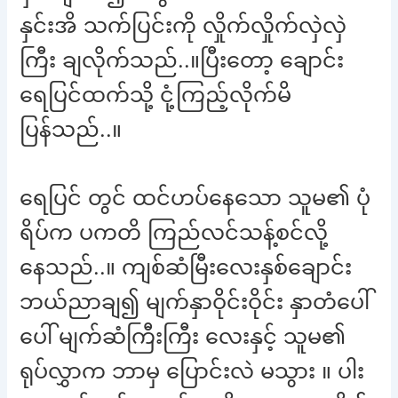
နှင်းအိ သက်ပြင်းကို လှိုက်လှိုက်လှဲလှဲ
ကြီး ချလိုက်သည်..။ပြီးတော့ ချောင်း
ရေပြင်ထက်သို့ ငုံ့ကြည့်လိုက်မိ
ပြန်သည်..။
ရေပြင် တွင် ထင်ဟပ်နေသော သူမ၏ ပုံ
ရိပ်က ပကတိ ကြည်လင်သန့်စင်လို့
နေသည်..။ ကျစ်ဆံမြီးလေးနှစ်ချောင်း
ဘယ်ညာချ၍ မျက်နှာဝိုင်းဝိုင်း နှာတံပေါ်
ပေါ် မျက်ဆံကြီးကြီး လေးနှင့် သူမ၏
ရုပ်လွှာက ဘာမှ ပြောင်းလဲ မသွား ။ ပါး