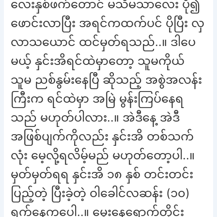
လေးနှစ်ဖက်တောင် မသိမသာလေး ပို၍
ဖောင်းလာပြီး အရင်ကထက်ပင် ပိုပြီး လှ
လာသယောင် ထင်မှတ်ရသည်..။ ဒါပေ
မယ့် နှင်းအိရင်ထဲမှာတော့ သူမကိုယ်
သူမ ညစ်နွမ်းနေပြီ ဆိုသည့် အစွဲအလန်း
ကြီးက ရင်ထဲမှာ အမြဲ မွန်းကြပ်နေရ
သည် မဟုတ်ပါလား..။ အဲဒီနေ့ အဲဒီ
အဖြစ်ပျက်ကိုလည်း နှင်းအိ တစ်သက်
လုံး မေ့လို့ရလိမ့်မည် မဟုတ်တော့ပါ..။
မှတ်မှတ်ရရ နှင်းအိ ၁၈ နှစ် တင်းတင်း
ပြည့်တဲ့ ပြီးခဲ့တဲ့ ဝါခေါင်လဆန်း (၁၀)
ရက်နေ့ကပေါ့..။ မွေးနေ့ရောက်တိုင်း