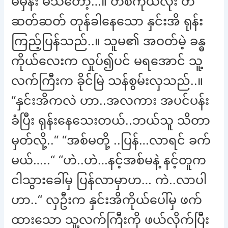
မိမှန်း မသိတော့…။ တစ်ကိုယ်လုံး တ
ဆတ်ဆတ် တုန်ခါနေသော နှင်းအိ ရုန်း
ကြည့်ပြန်သည်..။ သူမ၏ အဝတ်မဲ့ ခန္ဓ
ကိုယ်လေးက လှုပ်၍ပင် မရအောင် သူ့
လက်ကြီးက ခိုင်မြဲ သန်စွမ်းလှသည်..။
“နှင်းအိကလဲ ဟာ..အလကား အပင်ပန်း
ခံပြီး ရုန်းနေသေးတယ်..ဘယ်သူ သိတာ
မှတ်လို့..“ “အစ်မတို့ ..ပြန်…လာရင် ခက်
မယ်…..“ “ဟဲ..ဟဲ…နင့်အစ်မနဲ့ နင့်တူက
ငါသွားခေါ်မှ ပြန်လာမှာဟ… ကဲ..လာပါ
ဟာ..“ လှဦးက နှင်းအိကိုယ်ပေါ်မှ ဖက်
ထားသော သူ့လက်ကြီးကို ဖယ်လိုက်ပြီး