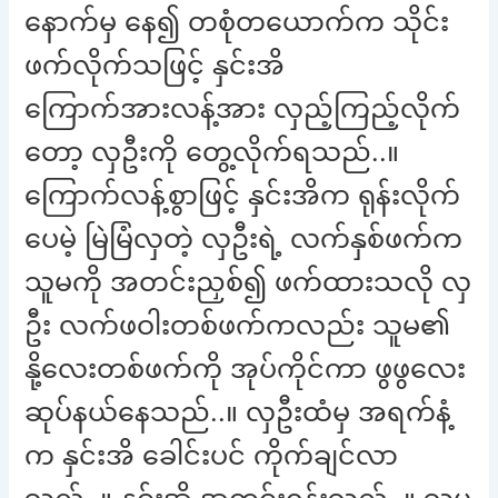
နောက်မှ နေ၍ တစုံတယောက်က သိုင်း
ဖက်လိုက်သဖြင့် နှင်းအိ
ကြောက်အားလန့်အား လှည့်ကြည့်လိုက်
တော့ လှဦးကို တွေ့လိုက်ရသည်..။
ကြောက်လန့်စွာဖြင့် နှင်းအိက ရုန်းလိုက်
ပေမဲ့ မြဲမြံလှတဲ့ လှဦးရဲ့ လက်နှစ်ဖက်က
သူမကို အတင်းညှစ်၍ ဖက်ထားသလို လှ
ဦး လက်ဖဝါးတစ်ဖက်ကလည်း သူမ၏
နို့လေးတစ်ဖက်ကို အုပ်ကိုင်ကာ ဖွဖွလေး
ဆုပ်နယ်နေသည်..။ လှဦးထံမှ အရက်နံ့
က နှင်းအိ ခေါင်းပင် ကိုက်ချင်လာ