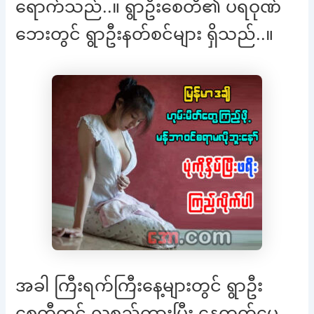
ရောက်သည်..။ ရွာဦးစေတီ၏ ပရဝုဏ်
ဘေးတွင် ရွာဦးနတ်စင်များ ရှိသည်..။
အခါ ကြီးရက်ကြီးနေ့များတွင် ရွာဦး
စေတီတွင် လူစည်ကားပြီး နေတတ်ပေ