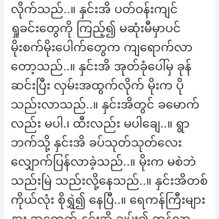
လိုက်သည်..။ နှင်းအိ ပတ်ဝန်းကျင်
ရှုခင်းတွေကို ကြည့်၍ မဆုံးမီမှာပင်
မိုးစက်မိုးပေါက်တွေက ကျရောက်လာ
တော့သည်..။ နှင်းအိ အုတ်ခုံပေါ်မှ ခုန်
ဆင်းပြီး လှမ်းအထွက်လိုက် မိုးက ပို
သည်းလာသည်..။ နှင်းအိတွင် ခမောက်
လည်း မပါ.၊ ထီးလည်း မပါချေ..။ ရွာ
ဘက်သို့ နှင်းအိ ခပ်သုတ်သုတ်လေး
လျှောက်ပြန်လာခဲ့သည်..။ မိုးက မစဲဘဲ
သည်းမြဲ သည်းလို့နေသည်..။ နှင်းအိတစ်
ကိုယ်လုံး စိုရွှဲ၍ နေပြီ..။ ရေကန်ကြီးများ
နား အရောက် နှင်းအိ ချမ်း၍ တုန်လာ