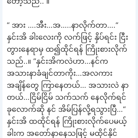
တော့သည်.. ။
“ အား ….အီး…အ…..နာလိုက်တာ….“
နှင်းအိ ခါးလေးကို လက်ဖြင့် နှိပ်ရင်း ငြီး
တွားနေရာမှ ထ၍ထိုင်ရန် ကြိုးစားလိုက်
သည်..။ “နှင်းအိကလဲဟာ…နင်က
အသားနာခံချင်တာကိုး…အလကား
အချိန်တွေ ကြာနေတယ်… အသားလဲ နာ
တယ်…ငြိမ်ငြိမ် သက်သက် နေလိုက်ရင်
ခုလောက်ဆို နင် အိမ်ပြန်လို့ရသွားပြီ…“
နှင်းအိ ထထိုင်ရန် ကြိုးစားလိုက်ပေမယ့်
ခါးက အတော်နာနေသဖြင့် မထိုင်နိုင်