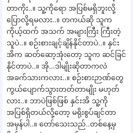
တာကိုး..။ သူ့ကိုရော အပြစ်မရှိဘူးလို့
ပြောလို့ရမလား..။ တကယ်ဆို သူက
ကိုယ့်ထက် အသက် အများကြီး ကြီးတဲ့
သူပဲ..။ စဉ်းစားချင့်ချိန်နိုင်တာပဲ..။ နှင်း
အိက ဆတ်ဆော့အုံးတော့ သူက ဆင်ခြင်
နိုင်တာပဲ..။ အို…ဒါမျိုးဆိုတာကလဲ
အခက်သားကလား..။ စဉ်းစားဉာဏ်တွေ
ကွယ်ပျောက်သွားတတ်တာမျိုး မဟုတ်
လား..။ ဘာပဲဖြစ်ဖြစ် နှင်းအိ သူ့ကို
အပြစ်ရှိတယ်လို့တော့ မရိုးစွပ်ချင်တာ
အမှန်ပါ..။ တော်သေးသည်..တစ်နေ့မှ