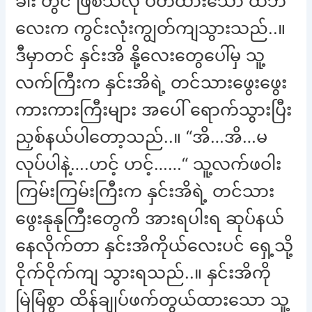
ခါး တွင် ဖြစ်သလို ပတ်ထားသော ထဘီ
လေးက ကွင်းလုံးကျွတ်ကျသွားသည်..။
ဒီမှာတင် နှင်းအိ နို့လေးတွေပေါ်မှ သူ့
လက်ကြီးက နှင်းအိရဲ့ တင်သားဖွေးဖွေး
ကားကားကြီးများ အပေါ် ရောက်သွားပြီး
ညှစ်နယ်ပါတော့သည်..။ “အိ…အိ…မ
လုပ်ပါနဲ့….ဟင့် ဟင့်……“ သူ့လက်ဖဝါး
ကြမ်းကြမ်းကြီးက နှင်းအိရဲ့ တင်သား
ဖွေးနုနုကြီးတွေကိ အားရပါးရ ဆုပ်နယ်
နေလိုက်တာ နှင်းအိကိုယ်လေးပင် ရှေ့သို့
ငိုက်ငိုက်ကျ သွားရသည်..။ နှင်းအိကို
မြဲမြံစွာ ထိန်ချုပ်ဖက်တွယ်ထားသော သူ့