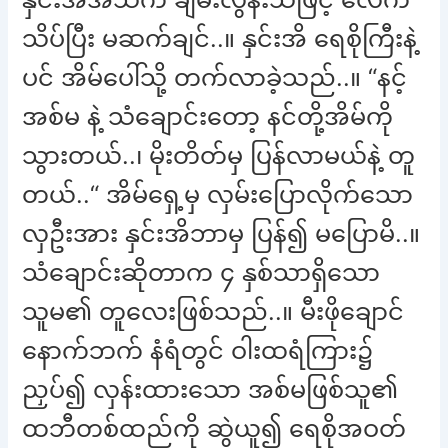
သိပ်ပြီး မဆက်ချင်..။ နှင်းအိ ရေစိုကြီးနဲ့
ပင် အိမ်ပေါ်သို့ တက်လာခဲ့သည်..။ “နင့်
အစ်မ နဲ့ သံချောင်းတော့ နင်တို့အိမ်ကို
သွားတယ်..၊ မိုးတိတ်မှ ပြန်လာမယ်နဲ့ တူ
တယ်..“ အိမ်ရှေ့မှ လှမ်းပြောလိုက်သော
လှဦးအား နှင်းအိဘာမှ ပြန်၍ မပြောမိ..။
သံချောင်းဆိုတာက ၄ နှစ်သာရှိသော
သူမ၏ တူလေးဖြစ်သည်..။ မီးဖိုချောင်
နောက်ဘက် နံရံတွင် ဝါးထရံကြား၌
ညှပ်၍ လှန်းထားသော အစ်မဖြစ်သူ၏
ထဘီတစ်ထည်ကို ဆွဲယူ၍ ရေစိုအဝတ်