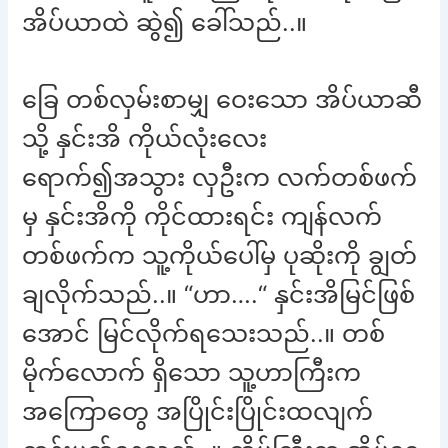
အိပ်ယာထဲ ဆွဲ၍ ခေါ်သည်..။
ခြေ တစ်လှမ်းစာမျှ ဝေးသော အိပ်ယာဆီ
သို့ နှင်းအိ ကိုယ်လုံးလေး
ရောက်၍အသွား လှဦးက လက်တစ်ဖက်
မှ နှင်းအိကို ကိုင်ထားရင်း ကျန်လက်
တစ်ဖက်က သူ့ကိုယ်ပေါ်မှ ပုဆိုးကို ချွတ်
ချလိုက်သည်..။ “ဟာ….“ နှင်းအိမြင်ဖြစ်
အောင် မြင်လိုက်ရသေးသည်..။ တစ်
မိုက်လောက် ရှိသော သူ့ဟာကြီးက
အကြောတွေ အပြိုင်းပြိုင်းထလျက်