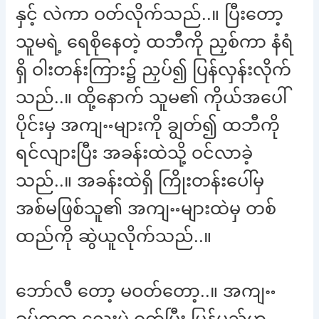
နှင့် လဲကာ ဝတ်လိုက်သည်..။ ပြီးတော့
သူမရဲ့ ရေစိုနေတဲ့ ထဘီကို ညှစ်ကာ နံရံ
ရှိ ဝါးတန်းကြား၌ ညှပ်၍ ပြန်လှန်းလိုက်
သည်..။ ထို့နောက် သူမ၏ ကိုယ်အပေါ်
ပိုင်းမှ အကျႌများကို ချွတ်၍ ထဘီကို
ရင်လျားပြီး အခန်းထဲသို့ ဝင်လာခဲ့
သည်..။ အခန်းထဲရှိ ကြိုးတန်းပေါ်မှ
အစ်မဖြစ်သူ၏ အကျႌများထဲမှ တစ်
ထည်ကို ဆွဲယူလိုက်သည်..။
ဘော်လီ တော့ မဝတ်တော့..။ အကျႌ
ခပ်ထူထူ လေးပဲ ဝတ်ပြီး ပြန်မည်ဟု