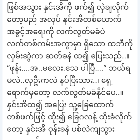
ဖြစ်အသွား နှင်းအိကို ဖက်၍ လှဲချလိုက်
တော့မည် အလုပ် နှင်းအိတစ်ယောက်
အခွင့်အရေးကို လက်လွတ်မခံပဲ
လက်တစ်ကမ်းအကွာမှာ ရှိသော ထဘီကို
လှမ်းဆွဲကာ ဆတ်ခနဲ ထ၍ ပြေးသည်..။
“ဖုန်း….အ..မလေး.သေ ပါပြီ….“ ဘယ်ရ
မလဲ..လှဦးကလဲ နပ်ပြီးသား..၊ ရှေ့
ရောက်မှတော့ လက်လွတ်မခံနိုင်ပေ..။
နှင်းအိထ၍ အပြေး သူ့ခြေထောက်
တစ်ဖက်ဖြင့် ထိုး၍ ခြေဂလန့် ထိုးခံလိုက်
တော့ နှင်းအိ ဝုန်းခနဲ ပစ်လဲကျသွား