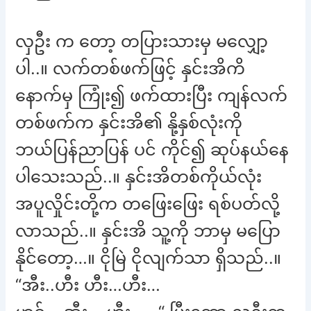
လှဦး က တော့ တပြားသားမှ မလျှော့
ပါ..။ လက်တစ်ဖက်ဖြင့် နှင်းအိကိ
နောက်မှ ကြုံး၍ ဖက်ထားပြီး ကျန်လက်
တစ်ဖက်က နှင်းအိ၏ နို့နှစ်လုံးကို
ဘယ်ပြန်ညာပြန် ပင် ကိုင်၍ ဆုပ်နယ်နေ
ပါသေးသည်..။ နှင်းအိတစ်ကိုယ်လုံး
အပူလှိုင်းတို့က တဖြေးဖြေး ရစ်ပတ်လို့
လာသည်..။ နှင်းအိ သူ့ကို ဘာမှ မပြော
နိုင်တော့…။ ငိုမြဲ ငိုလျက်သာ ရှိသည်..။
“အီး..ဟီး ဟီး…ဟီး…