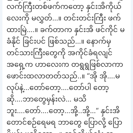
လက်ကြီးတစ်ဖက်ကတော့ နှင်းအိကိုယ်
လေးကို မလွှတ်…။ တင်းတင်းကြီး ဖက်
ထားမြဲ….။ ခက်တာက နှင်းအိ ဖင်ကိုင် မ
ခံနိုင် ခြင်းပင် ဖြစ်သည်…။ နောက်မှ
တင်သားကြီးတွေကို အကိုင်ခံရလျင်
အရှေ့က ဟာလေးက တရွရွဖြစ်လာကာ
ဖောင်းထလာတတ်သည်..။ “အို အို….မ
လုပ်နဲ့…တော်တော့….တော်ပါ တော့
ဆို….ဘာတွေမှန်းလဲ… မသိ
ဘူး….တော်….တော့…အို့..အို့…“ နှင်းအိ
တောင်စဉ်ရေမရ ဘာတွေ ပြောလို့ ပြော