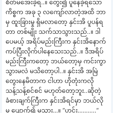
စိတ်မအေးခဲ့ရ..။ တွေး၍ ပူနေခဲ့ရသော
ကိစ္စက အခု ၃ လကျော်လာတဲ့အထိ ဘာ
မှ ထူးခြားမှု ရှိမလာတော့ နှင်းအိ ပူပန်ရ
တာ တစ်မျိုး သက်သာသွားသည်..။ ဒါ
ပေမယ့် အရိပ်မည်းကြီးက နှင်းအိနောက်
ကပ်ပြီးလိုက်ပါနေသေးသည်..။ ဒီအရိပ်
မည်းကြီးကတော့ ဘယ်တော့မှ ကင်းကွာ
သွားမလဲ မသိတော့ပါ..။ နှင်းအိ အမြဲ
တွေးနေမိတာက ငါဟာ ဟိုတုံးကလို
သန့်သန့်စင်စင် မဟုတ်တော့ဘူး..ဆိုတဲ့
ခံစားချက်ကြီးက နှင်းအိရင်မှာ ဘယ်လို
မှ ပျောက်၍ မသွား…။ “ဟင်း………..“