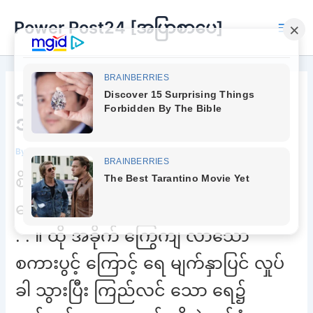
Skip
Power Post24 [အပြာစာပေ]
to
Main
content
Men
အားလေးကို အသာလေးလျှော့ပါ
အုံးနော် ကိုကို
By
Chee Buu
/
November 8, 2022
စိမ်းမြ ကြည်လင် နေ သော ချောင်း
ရေပြင် ကို နှင်းအိ ငုံ့ ကြည့် လိုက်သည် .
. . ။ ထို အခိုက် ကြွေကျ လာသော
စကားပွင့် ကြောင့် ရေ မျက်နှာပြင် လှုပ်
ခါ သွားပြီး ကြည်လင် သော ရေ၌