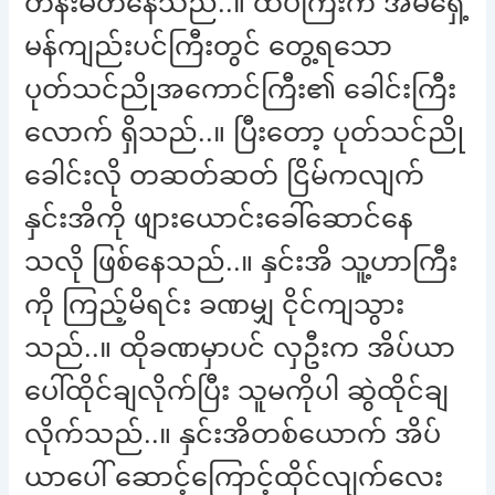
တန်းမတ်နေသည်..။ ထိပ်ကြီးက အိမ်ရှေ့
မန်ကျည်းပင်ကြီးတွင် တွေ့ရသော
ပုတ်သင်ညိုအကောင်ကြီး၏ ခေါင်းကြီး
လောက် ရှိသည်..။ ပြီးတော့ ပုတ်သင်ညို
ခေါင်းလို တဆတ်ဆတ် ငြိမ်ကလျက်
နှင်းအိကို ဖျားယောင်းခေါ်ဆောင်နေ
သလို ဖြစ်နေသည်..။ နှင်းအိ သူ့ဟာကြီး
ကို ကြည့်မိရင်း ခဏမျှ ငိုင်ကျသွား
သည်..။ ထိုခဏမှာပင် လှဦးက အိပ်ယာ
ပေါ်ထိုင်ချလိုက်ပြီး သူမကိုပါ ဆွဲထိုင်ချ
လိုက်သည်..။ နှင်းအိတစ်ယောက် အိပ်
ယာပေါ် ဆောင့်ကြောင့်ထိုင်လျက်လေး