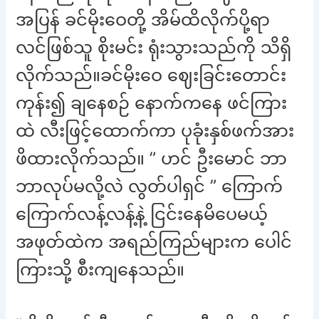
အပြန် ခင်မိုးဝေတို့ အိမ်ထိလိုက်ပို့ရာ
လင်ဖြစ်သူ စိုးမင်း ရုံးသွားသည်ကို သိရှိ
လိုက်သည်။ခင်မိုးဝေ ဈေးခြင်းတောင်း
ကုန်း၍ ချနေစဉ် နောက်ကနေ ဖင်ကြား
ထဲ လီးဖြင့်ထောက်ကာ ပုခုံးနှစ်ဖက်အား
ဖိထားလိုက်သည်။ ” ဟင် ဦးမောင် ဘာ
ဘာလုပ်မလို့လဲ လွတ်ပါရှင် ” ကြောက်
ကြောက်လန့်လန့်နဲ့ ငြင်းနေမိပေမယ့်
အဖုတ်ထဲက အရည်ကြည်များက ပေါင်
ကြားသို့ စီးကျနေသည်။