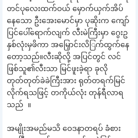
တင်ပုလေးထက်ဝယ် မှောက်ယှက်အိပ်
နေသော ဦးအေးမောင်မှာ ပုဆိုးက ကျော်
ပြင်ပေါ်ရောက်လျက် လီးမဲကြီးမှာ ဂွေးဥ
နှစ်လုံးမှဖိကာ အမြှောင်းလိြက်ထွက်နေ
တော့သည်။လီးဆိုလို့ အပြင်တွင် လင်
ဖြစ်သူ၏လီးသာ မြင်ဖူးခဲ့ရာ ခုလို
တုတ်တုတ်ခဲခဲကြီးအား ရုတ်တရက်မြင်
လိုက်ရသဖြင့် တကိုယ်လုံး တုန်ရီလာရ
သည် ။
အမျိုးအမည်မသိ ဝေဒနာတရပ် ခံစား