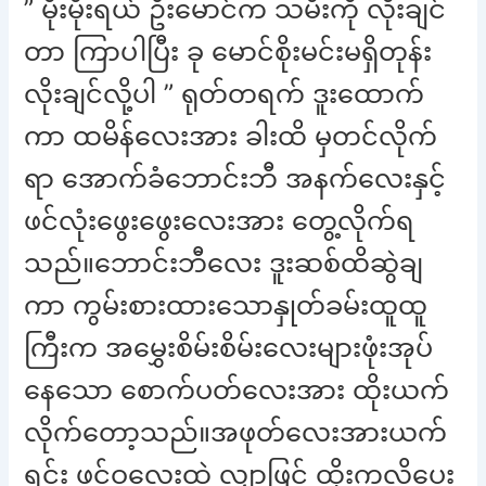
” မိုးမိုးရယ် ဦးမောင်က သမီးကို လိုးချင်
တာ ကြာပါပြီး ခု မောင်စိုးမင်းမရှိတုန်း
လိုးချင်လို့ပါ ” ရုတ်တရက် ဒူးထောက်
ကာ ထမိန်လေးအား ခါးထိ မှတင်လိုက်
ရာ အောက်ခံဘောင်းဘီ အနက်လေးနှင့်
ဖင်လုံးဖွေးဖွေးလေးအား တွေ့လိုက်ရ
သည်။ဘောင်းဘီလေး ဒူးဆစ်ထိဆွဲချ
ကာ ကွမ်းစားထားသောနှုတ်ခမ်းထူထူ
ကြီးက အမွှေးစိမ်းစိမ်းလေးများဖုံးအုပ်
နေသော စောက်ပတ်လေးအား ထိုးယက်
လိုက်တော့သည်။အဖုတ်လေးအားယက်
ရင်း ဖင်ဝလေးထဲ လျှာဖြင့် ထိုးကလိပေး