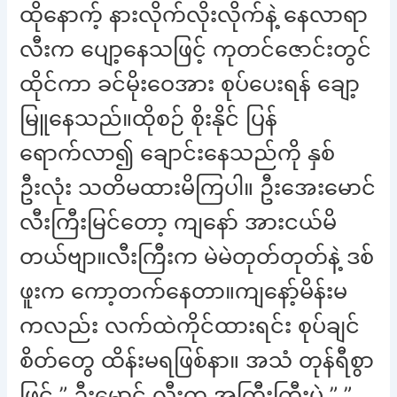
ထိုနောက့် နားလိုက်လိုးလိုက်နဲ့ နေလာရာ
လီးက ပျော့နေသဖြင့် ကုတင်ဇောင်းတွင်
ထိုင်ကာ ခင်မိုးဝေအား စုပ်ပေးရန် ချော့
မြူနေသည်။ထိုစဉ် စိုးနိုင် ပြန်
ရောက်လာ၍ ချောင်းနေသည်ကို နှစ်
ဦးလုံး သတိမထားမိကြပါ။ ဦးအေးမောင်
လီးကြီးမြင်တော့ ကျနော် အားငယ်မိ
တယ်ဗျာ။လီးကြီးက မဲမဲတုတ်တုတ်နဲ့ ဒစ်
ဖူးက ကော့တက်နေတာ။ကျနော့်မိန်းမ
ကလည်း လက်ထဲကိုင်ထားရင်း စုပ်ချင်
စိတ်တွေ ထိန်းမရဖြစ်နာ။ အသံ တုန်ရီစွာ
ဖြင့် ” ဦးမောင် လီးက အကြီးကြီးပဲ ” ”