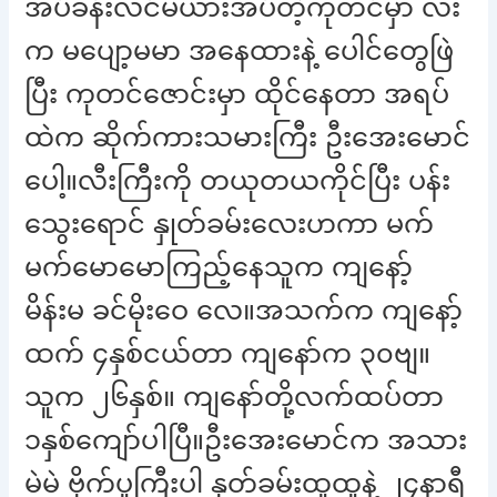
အိပ်ခန်းလင်မယားအိပ်တဲ့ကုတင်မှာ လီး
က မပျော့မမာ အနေထားနဲ့ ပေါင်တွေဖြဲ
ပြီး ကုတင်ဇောင်းမှာ ထိုင်နေတာ အရပ်
ထဲက ဆိုက်ကားသမားကြီး ဦးအေးမောင်
ပေါ့။လီးကြီးကို တယုတယကိုင်ပြီး ပန်း
သွေးရောင် နှုတ်ခမ်းလေးဟကာ မက်
မက်မောမောကြည့်နေသူက ကျနော့်
မိန်းမ ခင်မိုးဝေ လေ။အသက်က ကျနော့်
ထက် ၄နှစ်ငယ်တာ ကျနော်က ၃၀ဗျ။
သူက ၂၆နှစ်။ ကျနော်တို့လက်ထပ်တာ
၁နှစ်ကျော်ပါပြီ။ဦးအေးမောင်က အသား
မဲမဲ ဗိုက်ပူကြီးပါ နုတ်ခမ်းထူထူနဲ့ ၂၄နာရီ