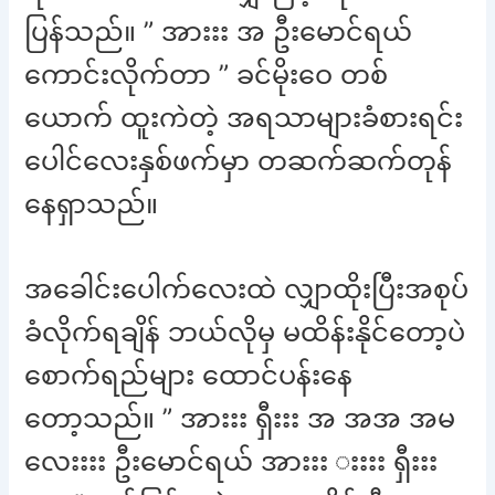
ပြန်သည်။ ” အားးး အ ဦးမောင်ရယ်
ကောင်းလိုက်တာ ” ခင်မိုးဝေ တစ်
ယောက် ထူးကဲတဲ့ အရသာများခံစားရင်း
ပေါင်လေးနှစ်ဖက်မှာ တဆက်ဆက်တုန်
နေရှာသည်။
အခေါင်းပေါက်လေးထဲ လျှာထိုးပြီးအစုပ်
ခံလိုက်ရချိန် ဘယ်လိုမှ မထိန်းနိုင်တော့ပဲ
စောက်ရည်များ ထောင်ပန်းနေ
တော့သည်။ ” အားးး ရှီးးး အ အအ အမ
လေးးးး ဦးမောင်ရယ် အားးး းးးး ရှီးးး