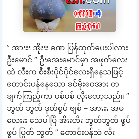
” အားးး အိုးးး ခဏ ပြန်ထုတ်ပေးပါလား
ဦးမောင် ” ဦးအေးမောင်မှာ အဖုတ်လေး
ထဲ လီးက စီးစီးပိုင်ပိုင်လေးရှိနေသဖြင့်
တောင်းပန်နေသော ခင်မိုးဝေအား တ
ချက်ကြည့်ကာ ပစ်ပစ် လိုးတော့သည်။ ”
ဘွတ် ဘွတ် ဒုတ်စွပ် ဗျစ် – အားးး အမ
လေးးး သေပါပြီ အီးးဟီး ဘွတ်ဘွတ် ဖွပ်
ဖွပ် ပြွတ် ဘွတ် ” တောင်းပန်သံ လီး