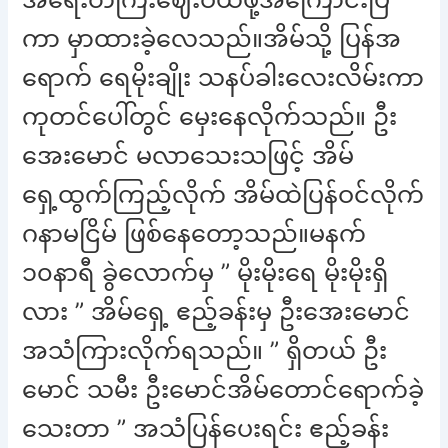
ကာ မှာထားခဲ့လေသည်။အိမ်သို့ ပြန်အ
ရောက် ရေမိုးချိုး သနပ်ခါးလေးလိမ်းကာ
ကုတင်ပေါ်တွင် မှေးနေလိုက်သည်။ ဦး
အေးမောင် မလာသေးသဖြင့် အိမ်
ရှေ့ထွက်ကြည့်လိုက် အိမ်ထဲပြန်ဝင်လိုက်
ဂနာမငြိမ် ဖြစ်နေတော့သည်။မနက်
၁၀နာရီ ခွဲလောက်မှ ” မိုးမိုးရေ မိုးမိုးရှိ
လား ” အိမ်ရှေ့ ဧည့်ခန်းမှ ဦးအေးမောင်
အသံကြားလိုက်ရသည်။ ” ရှိတယ် ဦး
မောင် သမီး ဦးမောင်အိမ်တောင်ရောက်ခဲ့
သေးတာ ” အသံပြန်ပေးရင်း ဧည့်ခန်း