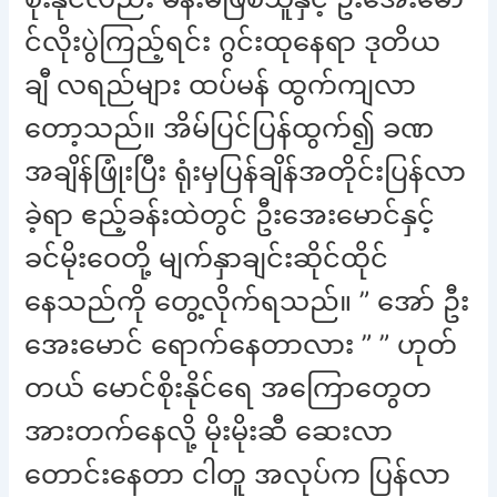
င်လိုးပွဲကြည့်ရင်း ဂွင်းထုနေရာ ဒုတိယ
ချီ လရည်များ ထပ်မန် ထွက်ကျလာ
တော့သည်။ အိမ်ပြင်ပြန်ထွက်၍ ခဏ
အချိန်ဖြုံးပြီး ရုံးမှပြန်ချိန်အတိုင်းပြန်လာ
ခဲ့ရာ ဧည့်ခန်းထဲတွင် ဦးအေးမောင်နှင့်
ခင်မိုးဝေတို့ မျက်နှာချင်းဆိုင်ထိုင်
နေသည်ကို တွေ့လိုက်ရသည်။ ” အော် ဦး
အေးမောင် ရောက်နေတာလား ” ” ဟုတ်
တယ် မောင်စိုးနိုင်ရေ အကြောတွေတ
အားတက်နေလို့ မိုးမိုးဆီ ဆေးလာ
တောင်းနေတာ ငါတူ အလုပ်က ပြန်လာ