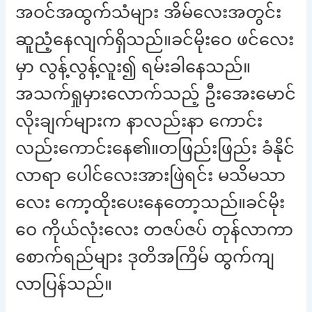
အဝင်အထွက်သံများ အိမ်လေးအတွင်း
ဆူညံ့နေလျက်ရှိသည်။ခင်မိုးဝေ ဖင်လေး
မှာ လွန့်လွန့်လူး၍ ရမ်းခါနေသည်။
အသက်ရှုမှားလောက်သည့် ဦးအေးမောင်
လိုးချက်များက နာလည်းနာ ကောင်း
လည်းကောင်းနေ၏။တဖြည်းဖြည်း ခံနိုင်
လာရာ ပေါင်လေးအားဖြဲရင်း မသိမသာ
လေး ကော့ထိုးပေးနေတော့သည်။ခင်မိုး
ဝေ ကိုယ်လုံးလေး တဇပ်ဇပ် တုန်လာကာ
စောက်ရည်များ ဒုတိအကြိမ် ထွက်ကျ
လာပြန်သည်။