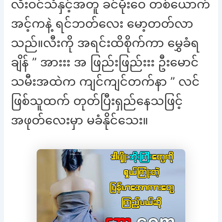
လီးဝင်သံနှင့်အတူ ခင်မိုးဝေ တစ်ယောက်
အင့်ကနဲ့ ရင်ဘတ်လေး မော့တတ်လာ
သည်။လီးကို အရင်းထိစိုက်ကာ မွှေခံရ
ချိန် ” အားးး အ ဖြည်းဖြည်းးး ဦးမောင်
သမီးအထဲက ကျင်ကျင်တက်နာ ” လင်
ဖြစ်သူထက် တုတ်ပြီးရှည်နေသဖြင့်
အဖုတ်လေးမှာ မခံနိုင်သေး။