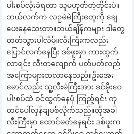
ပါးစပ်လိုးခံရတာ သူမဟုတ်တဲ့တိုင်းပဲ။
ဘယ်လက်က လဥမဲမဲကြီးတွေကို ချေ
ပေးနေသေးတာ။ဘယ်ချိန်ကများ ဒါတွေ
တတ်သွားပါလိမ့်။လီးကြီးကလည်း
ပြောင်လက်နေပြီး ဒစ်ဖူးမှာ ကားထွက်
လာရင်း လီးတလျောက် ပတ်ပတ်လည်
အကြောများထလာနေသည်။ဦးအေး
မောင်လည်း သူ့လီးမဲကြီးအား ခင်မိုးဝေ
ပါးစပ်ထဲ ဝင်ထွက်နေပုံ ကြည့်ရင်း ကု
တင်ပေါ်လှန်ချပစ်လိုက်သည်။ထိုအခါ
လီးကြီးမှာ ထောင်မတ်နေရင်း ဒစ်ဖူးက
ကော့တက်နေရာ ခင်မိုးဝေ တစ်ယောက်