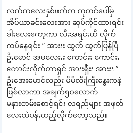
လက်ကလေးနှစ်ဖက်က ကုတင်ပေါ်မှ
အိပ်ယာခင်းလေးအား ဆုပ်ကိုင်ထားရင်း
ခါးလေးကော့ကာ လီးအရင်းထိ လိုက်
ကပ်နေရင်း ” အားးး ထွက် ထွက်ပြန်ပြီ
ဦးမောင် အမလေးးး ကောင်းး ကောင်းး
ကောင်းလိုက်တာရှင် အားးရှီးး အားးး ”
ဦးအေးမောင်လည်း မိမိလီးကြီးနွေးကနဲ့
ဖြစ်လာကာ အချက်၅၀လောက်
မနားတမ်းစောင့်ရင်း လရည်များ အဖုတ်
လေးထဲပန်းထည့်လိုက်တော့သည်။