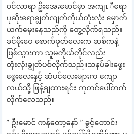
ဝင်လာရာ ဦးအေးမောင်မှာ အကျၤ ီရော
ပုဆိုးရောချွတ်လျက်ကိုယ်တုံးလုံး မှောက်
ယက်မှေးနေသည်ကို တွေ့လိုက်ရသည်။
ခင်မိုးဝေ စောက်ဖုတ်လေးက ဆစ်ကနဲ့
ဖြစ်သွားကာ သူမကိုယ်တိုင်လည်း
တုံးလုံးချွတ်ပစ်လိုက်သည်။သနပ်ခါးဖွေး
ဖွေးလေးနှင့် ဆံပင်လေးများက ကျော
လယ်သို့ ဖြန့်ချထားရင်း ကုတင်ပေါ်တက်
လိုက်လေသည်။
” ဦးမောင် ကန်တော့နော် ” ခွင့်တောင်း