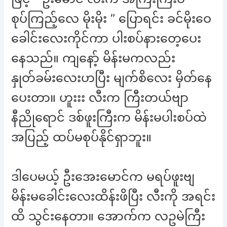
စုပ်ကြည့်လေ မိုးမိုး ” ပြောရင်း ခင်မိုးဝေ
ခေါင်းလေးကိုင်ကာ ပါးစပ်နားတေ့ပေး
နေသည်။ ကျနော့် မိန်းမကလည်း
နှုတ်ခမ်းလေးဟပြီး မျက်စိလေး မှိတ်နေ
ပေးတာ။ ဟူးးး လီးက ကြီးတယ်ဗျာ
နီညိုရောင် ဒစ်ဖူးကြီးက မိန်းမပါးစပ်ထဲ
အပြည့် ထပ်မစုပ်နိုင်ရှာဘူး။
ဒါပေမယ့် ဦးအေးမောင်က မရပ်ဖူးဗျ
မိန်းမခေါင်းလေးထိန်းဖိပြီး လီးကို အရင်း
ထိ သွင်းနေတာ။ အောက်က လဥမဲကြီး