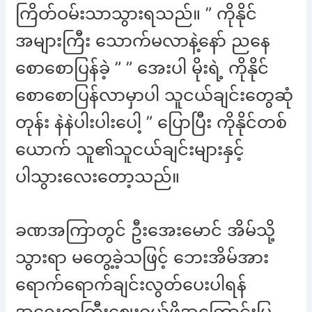
ကြိတ်ဝမ်းသာသွားရသည်။ ” ကိုနိုင်
အများကြီး သောက်မလာနဲ့နော် ညနေ
စောစောပြန်ခဲ့ ” ” အေးပါ မိုးရဲ့ ကိုနိုင်
စောစောပြန်လာမှာပါ သူငယ်ချင်းတွေဆုံ
တုန်း နဲနဲပါးပါးပေါ့ ” ပြောပြီး ကိုနိုင်တစ်
ယောက် သူ၏သူငယ်ချင်းများနှင့်
ပါသွားလေးတော့သည်။
ခဏအကြာတွင် ဦးအေးမောင် အိမ်သို့
သွားရာ မတွေ့ခဲ့သဖြင့် ဘေးအိမ်အား
ရောက်ရောက်ချင်းလွတ်ပေးပါရန်
အရေးတကြီးဈေးဝယ်ဖို့အကြောင်းပြ