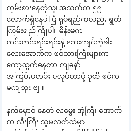
ကွမ်းစားနေတဲ့သူ။အသက်က ၅၅
လောက်ရှိနေပါပြီ ရုပ်ရည်ကလည်း ရွတ်
ကြမ်းရည်ကြိုပါ။ မိန်းမက
တင်းတင်းရင်းရင်းနဲ့ သေးကျင်တဲ့ခါး
လေးအောက်က ဖင်သားကြီးများက
ကော့ထွက်နေတာ ကျနော်
အကြမ်းပတမ်း မလုပ်တာမို့ ခုထိ ဖင်က
မကျဘူး ဗျ ။
နက်မှောင် နေတဲ့ လမွှေး အုံကြီး အောက်
က လီးကြီး သူမလက်ထဲမှာ