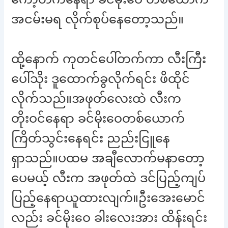
အငမ်းမရ လိုက်စုပ်နေတော့သည်။
ထို့နောက် ကုတင်ပေါ်တက်ကာ လီးကြီး
ပေါ်သိုး ဒူထောက်ခွလိုက်ရင်း ဖိထိုင်
လိုက်သည်။အဖုတ်လေးထဲ လီးက
တိုးဝင်နေရာ ခင်မိုးဝေတစ်ယောက်
ကြိတ်သွင်းနေရင်း ညည်းငြူနေ
ရှာသည်။ပထမ အချီလောက်မနာတော့
ပေမယ့် လီးက အဖုတ်ထဲ ဒင်ပြည့်ကျပ်
ပြည့်နေရာယူထားလျက်။ဦးအေးမောင်
လည်း ခင်မိုးဝေ ခါးလေးအား ထိန်းရင်း