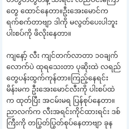
တွေ ထောင်နေတာ။ဦးအေးမောင်က
ရက်စက်တာဗျာ ဒါကို မလွတ်ပေးပါဘူး
ပါးစပ်ကို ဖိလိုးနေတာ။
ကျနော့် လီး ကျင်တက်လာတာ ၁၀ချက်
လောက်ပဲ ထုရသေးတာ ပုဆိုးထဲ လရည်
တွေပန်းထွက်ကုန်တာ။ကြည့်နေရင်း
မိန်းမက ဦးအေးမောင်လီးကို ပါးစပ်ထဲ
က ထုတ်ပြီး အငမ်းမရ ပြန်စုပ်နေတာ။
ညာလက်က လီးအရင်းကိုင်ထားရင်း ဒစ်
ကြီးကို တပြွတ်ပြွတ်စုပ်နေတာဗျာ ခုန