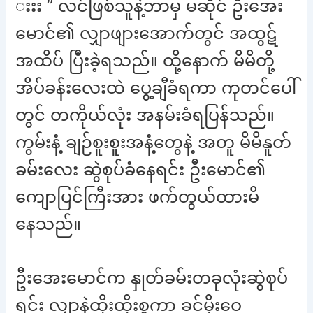
းးး ” လင်ဖြစ်သူနဲ့ဘာမှ မဆိုင် ဦးအေး
မောင်၏ လျှာဖျားအောက်တွင် အထွဋ်
အထိပ် ပြီးခဲ့ရသည်။ ထို့နောက် မိမိတို့
အိပ်ခန်းလေးထဲ ပွေ့ချီခံရကာ ကုတင်ပေါ်
တွင် တကိုယ်လုံး အနမ်းခံရပြန်သည်။
ကွမ်းနံ့ ချဉ်စူးစူးအနံ့တွေနဲ့ အတူ မိမိနူတ်
ခမ်းလေး ဆွဲစုပ်ခံနေရင်း ဦးမောင်၏
ကျောပြင်ကြီးအား ဖက်တွယ်ထားမိ
နေသည်။
ဦးအေးမောင်က နှုတ်ခမ်းတခုလုံးဆွဲစုပ်
ရင်း လျှာနဲ့ထိုးထိုးစွကာ ခင်မိုးဝေ