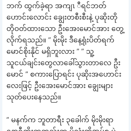
ဘက် ထွက်ခဲ့ရာ အကျၤ ီရင်ဘတ်
ဟောင်းလောင်း ချွေးတစီးစီးနဲ့ ပုဆိုးတို
တိုဝတ်ထားသော ဦးအေးမောင်အား တွေ့
လိုက်ရသည်။ ” မိုးမိုး ဒီနေ့ရုံးပိတ်ရက်
မောင်စိုးနိုင် မရှိဘူးလား ” ” သူ့
သူငယ်ချင်းတွေလာခေါ်သွားတာလေ ဦး
မောင် ” စကားပြောရင်း ပုဆိုးအဟောင်း
လေးဖြင့် ဦးအေးမောင်အား ချွေးများ
သုတ်ပေးနေသည်။
” မနက်က ဘူတာရီး ၃ခေါက် မိုးမိုးရာ