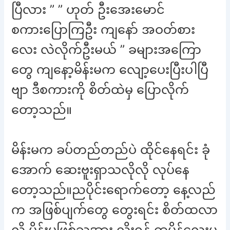
ပြီလား ” ” ဟုတ် ဦးအေးမောင်
စကားပြောကြဦး ကျနော် အဝတ်စား
လေး လဲလိုက်ဦးမယ် ” ခများအကြော
တွေ ကျနော့မိန်းမက လျော့ပေးပြီးပါပြီ
ဗျာ ဒီစကားကို စိတ်ထဲမှ ပြောလိုက်
တော့သည်။
မိန်းမက ခပ်တည်တည်ပဲ ထိုင်နေရင်း ခုံ
အောက် ဆေးဗူးရှာသလိုလို လုပ်နေ
တော့သည်။ညပိုင်းရောက်တော့ နေ့လည်
က အဖြစ်ပျက်တွေ တွေးရင်း စိတ်ထလာ
လို့ မိန်းမဖြစ်သူအား လိုးရန် ထမိန်လေးမှ