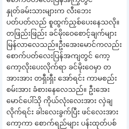
နှုတ်ခမ်းသားများက လီးဘေး
ပတ်ပတ်လည် စူထွက်ညှစ်ပေးနေသလို။
တဖြည်းဖြည်း ခင်မိုးဝေစောင့်ချက်များ
မြန်လာလေသည်။ဦးအေးမောင်ကလည်း
စောက်ပတ်လေးပြန်အကျတွင် ကော့
ကော့လိုးပေးလိုက်ရာ ခင်မိုးဝေမှာ တ
အားအား တရှီးရှီး အော်ရင်း ကာမစည်း
စမ်းအား ခံစားနေလေသည်။ ဦးအေး
မောင်ပေါ်သို ကိုယ်လုံးလေးအား လှဲချ
လိုက်ရင်း ခါးလေးခွက်ပြီး ဖင်လေးအား
ကော့ကာ စောက်ရည်များ ပန်းထုတ်ပစ်