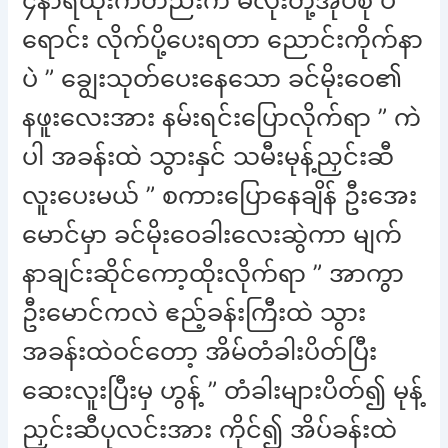
၄နာရီထိုးကတည်းက မိလုံးတို့အုပ်စု ပဲ
ရောင်း လိုက်ပို့ပေးရတာ ညောင်းကိုက်နာ
ပဲ ” ချွေးသုတ်ပေးနေသော ခင်မိုးဝေ၏
နဖူးလေးအား နမ်းရင်းပြောလိုက်ရာ ” ကဲ
ပါ အခန်းထဲ သွားနှင် သမီးမုန့်ညှင်းဆီ
လူးပေးမယ် ” စကားပြောနေချိန် ဦးအေး
မောင်မှာ ခင်မိုးဝေခါးလေးဆွဲကာ မျက်
နာချင်းဆိုင်ကော့ထိုးလိုက်ရာ ” အာကွာ
ဦးမောင်ကလဲ ဧည့်ခန်းကြီးထဲ သွား
အခန်းထဲဝင်တော့ အိမ်တံခါးပိတ်ပြီး
ဆေးလူးပြီးမှ ဟွန့် ” တံခါးများပိတ်၍ မုန့်
ညှင်းဆီပုလင်းအား ကိုင်၍ အိပ်ခန်းထဲ