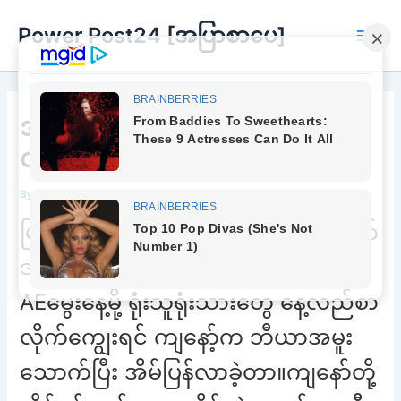
Skip
Power Post24 [အပြာစာပေ]
to
Main
content
Men
အသစ်အဆန်းတွေကိုမှ ကြိုက်
လွန်းလို့ပါရှင်
By
Chee Buu
/
November 10, 2022
မြင်လိုက် ရတဲ့ မြင်ကွင်း ကြောင့် ကျနော်
အံ့သြတုန်လှုပ်သွားခဲ့ရတယ်။ရုံးက
AEမွေးနေ့မို့ ရုံးသူရုံးသားတွေ နေ့လည်စာ
လိုက်ကျွေးရင် ကျနော့်က ဘီယာအမူး
သောက်ပြီး အိမ်ပြန်လာခဲ့တာ။ကျနော်တို့