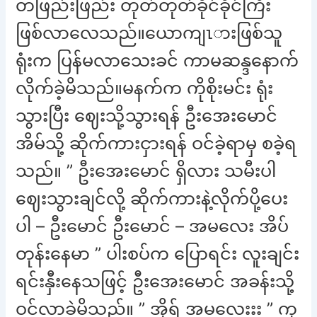
တဖြည်းဖြည်း တုတ်တုတ်ခိုင်ခိုင်ကြီး
ဖြစ်လာလေသည်။ယောကျၤားဖြစ်သူ
ရုံးက ပြန်မလာသေးခင် ကာမဆန္ဒနောက်
လိုက်ခဲ့မိသည်။မနက်က ကိုစိုးမင်း ရုံး
သွားပြီး ဈေးသို့သွားရန် ဦးအေးမောင်
အိမ်သို့ ဆိုက်ကားငှားရန် ဝင်ခဲ့ရာမှ စခဲ့ရ
သည်။ ” ဦးအေးမောင် ရှိလား သမီးပါ
ဈေးသွားချင်လို့ ဆိုက်ကားနဲ့လိုက်ပို့ပေး
ပါ – ဦးမောင် ဦးမောင် – အမလေး အိပ်
တုန်းနေမာ ” ပါးစပ်က ပြောရင်း လူးချင်း
ရင်းနှီးနေသဖြင့် ဦးအေးမောင် အခန်းသို့
ဝင်လာခဲ့မိသည်။ ” အိုရ် အမလေးးး ” ကု