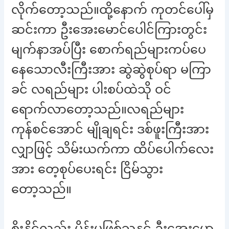
လိုက်တော့သည်။ထို့နောက် ကုတင်ပေါ်မှ
ဆင်းကာ ဦးအေးမောင်ပေါင်ကြားတွင်း
မျက်နာအပ်ပြီး စောက်ရည်များကပ်ပေ
နေသောလီးကြီးအား ဆွဲဆွဲစုပ်ရာ မကြာ
ခင် လရည်များ ပါးစပ်ထဲသို ဝင်
ရောက်လာတော့သည်။လရည်များ
ကုန်စင်အောင် မျိုချရင်း ဒစ်ဖူးကြီးအား
လျှာဖြင့် သိမ်းယက်ကာ ထိပ်ပေါက်လေး
အား တေ့စုပ်ပေးရင်း ငြိမ်သွား
တော့သည်။
စိုးနိုင်လည်း မိန်းမဖြစ်သူနှင့် ဦးအေးမော