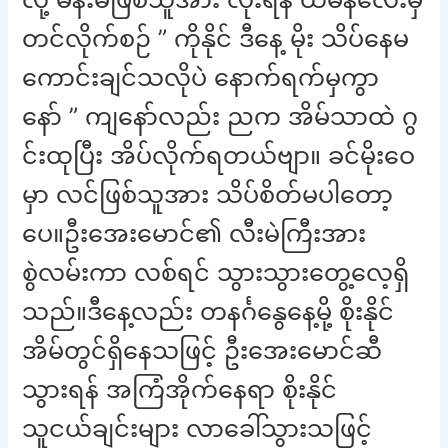
တင်လိုက်စဉ် ” ကိုနိုင် ဒီနေ့ မိုး သိပ်နေမ
ကောင်းချင်သလိုပဲ နောက်ရက်မှကွာ
နော် ” ကျနော်လည်း ညက အိမ်သာထဲ ဂွ
င်းထုပြီး အိပ်လိုက်ရတယ်ဗျာ။ ခင်မိုးဝေ
မှာ လင်ဖြစ်သူအား သိပ်စိတ်မပါတော့
ပေ။ဦးအေးမောင်၏ လီးမဲကြီးအား
စွဲလမ်းကာ လစ်ရင် သွားသွားတွေ့လေ့ရှိ
သည်။ဒီနေ့လည်း တနင်္ဂနွေနေ့မို့ စိုးနိုင်
အိမ်တွင်ရှိနေသဖြင့် ဦးအေးမောင်ဆီ
သွားရန် အကြံအိုက်နေရာ စိုးနိုင်
သူငယ်ချင်းများ လာခေါ်သွားသဖြင့်