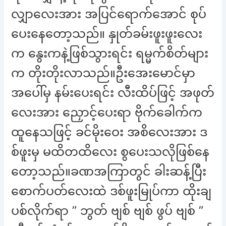
လျှာလေးအား အပြင်ရောက်အောင် စုပ်
ပေးနေတော့သည်။ နှုတ်ခမ်းဖူးဖူးလေး
က နွေးကနဲ့ဖြစ်သွားရင်း ရမ္မက်စိတ်များ
က တိုးတိုးလာသည်။ဦးအေးမောင်မှာ
အပေါ်မှ နမ်းပေးရင်း လီးထိပ်ဖြင့် အဖုတ်
လေးအား ညှောင့်ပေးရာ ဗိုက်ခေါက်က
ထူနေသဖြင့် ခင်မိုးဝေး အစိလေးအား ဒ
စ်ဖူးမှ မထိတထိလေး စွပေးသလိုဖြစ်နေ
တော့သည်။ခဏအကြာတွင် ခါးဆန့်ပြီး
စောက်ပတ်လေးထဲ ဒစ်ဖူးမြုပ်ကာ ထိုးချ
ပစ်လိုက်ရာ ” ဘွတ် ဗျစ် ဗျစ် ဖွပ် ဗျစ် ”