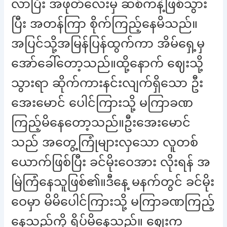
လာပြီး အဖုတ်လေးမှ ဆစ်ကနဲ့ဖြစ်သွား
ပြီး အတန်ကြာ စိုက်ကြည့်နေမိသည်။
အပြင်သို့အမြန်ပြန်ထွက်ကာ အိမ်ရှေ့မှ
အော်ခေါ်တော့သည်။ထို့နောက် ဈေးသို့
သွားရာ ဆိုက်ကားနင်းလျက်ရှိသော ဦး
အေးမောင် ပေါင်ကြားသို့ မကြာခဏ
ကြည့်မိနေတော့သည်။ဦးအေးမောင်
သည် အတွေ့ကြုံများလှသော လူတစ်
ယောက်ဖြစ်ပြီး ခင်မိုးဝေအား လိုးရန် အ
မြဲကြံနေသူဖြစ်၏။ဒီနေ့ မနက်တွင် ခင်မိုး
ဝေမှာ မိမိပေါင်ကြားသို့ မကြာခဏကြည့်
နေသည်ကို ရိပ်မိနေသည်။ ဈေးက