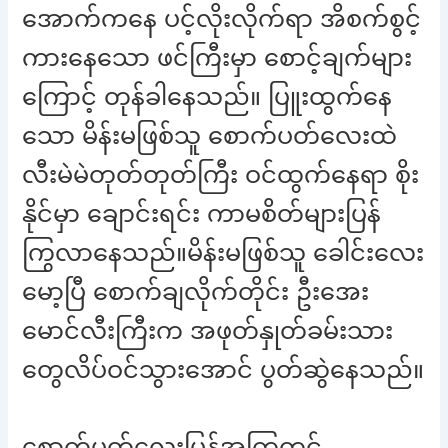
အောက်ကနေ ပင့်လိုးလိုက်ရာ အိစက်စွင့်
ကားနေသော ဖင်ကြီးမှာ စောင့်ချက်များ
ကြောင့် တုန်ခါနေသည်။ ပြူးထွက်နေ
သော မိန်းမဖြစ်သူ စောက်ပတ်လေးထဲ
လီးမဲမဲတုတ်တုတ်ကြီး ဝင်ထွက်နေရာ စိုး
နိုင်မှာ ချောင်းရင်း ကာမစိတ်များပြန်
ကြွလာနေသည်။မိန်းမဖြစ်သူ ခေါင်းလေး
မော့ပြီ စောက်ချလိုက်တိုင်း ဦးအေး
မောင်လီးကြီးက အဖုတ်နှုတ်ခမ်းသား
တွေလိပ်ဝင်သွားအောင် ပွတ်ဆွဲနေသည်။
စောက်ပတ်လေးပြန်အကြွတွင်