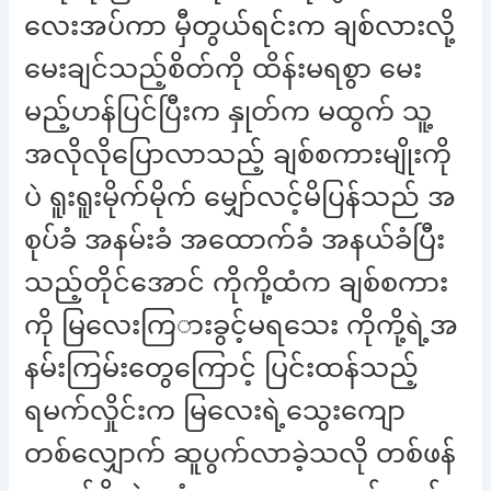
လေးအပ်ကာ မှီတွယ်ရင်းက ချစ်လားလို့
မေးချင်သည့်စိတ်ကို ထိန်းမရစွာ မေး
မည့်ဟန်ပြင်ပြီးက နှုတ်က မထွက် သူ့
အလိုလိုပြောလာသည့် ချစ်စကားမျိုးကို
ပဲ ရူးရူးမိုက်မိုက် မျှော်လင့်မိပြန်သည် အ
စုပ်ခံ အနမ်းခံ အထောက်ခံ အနယ်ခံပြီး
သည့်တိုင်အောင် ကိုကို့ထံက ချစ်စကား
ကို မြလေးကြားခွင့်မရသေး ကိုကို့ရဲ့အ
နမ်းကြမ်းတွေကြောင့် ပြင်းထန်သည့်
ရမက်လှိုင်းက မြလေးရဲ့သွေးကျော
တစ်လျှောက် ဆူပွက်လာခဲ့သလို တစ်ဖန်