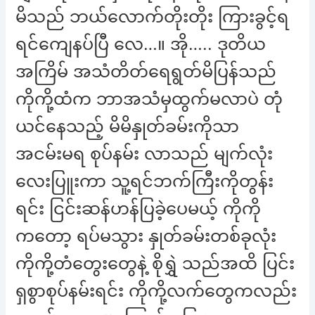
မိသည် ဘယ်လောက်တိုးတိုး ကြားခွင့်ရ
ရင်ကျေနပ်ပြီ လေ…။ အို….. ဒုတိယ
အကြိမ် အသံတိတ်ရေရွတ်မိပြန်သည်
ကိုကို့ထံက ဘာအသံမှထွက်မလာပဲ တုံ
ယင်နေသည့် မိမိနှုတ်ခမ်းကိုသာ
အငမ်းမရ စုပ်နမ်း လာသည် မျက်လုံး
လေးပြူးကာ သူ့ရင်ဘက်ကြီးကိုတွန်း
ရင်း ငြင်းဆန်ဟန်ပြခဲ့ပေမယ့် ကိုကို
ကတော့ ရပ်မသွား နှုတ်ခမ်းတစ်ခုလုံး
ကိုကို့တံတွေးတွေနဲ့ စိုရွှဲ သည်အထိ ပြင်း
ရှစွာစုပ်နမ်းရင်း ကိုကို့လက်တွေကလည်း