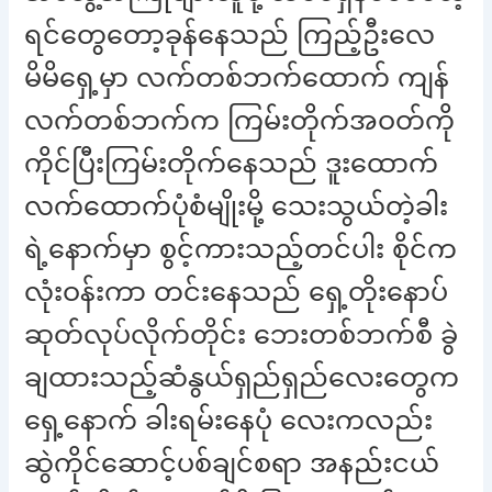
ရင်တွေတော့ခုန်နေသည် ကြည့်ဦးလေ
မိမိရှေ့မှာ လက်တစ်ဘက်ထောက် ကျန်
လက်တစ်ဘက်က ကြမ်းတိုက်အဝတ်ကို
ကိုင်ပြီးကြမ်းတိုက်နေသည် ဒူးထောက်
လက်ထောက်ပုံစံမျိုးမို့ သေးသွယ်တဲ့ခါး
ရဲ့နောက်မှာ စွင့်ကားသည့်တင်ပါး စိုင်က
လုံးဝန်းကာ တင်းနေသည် ရှေ့တိုးနောပ်
ဆုတ်လုပ်လိုက်တိုင်း ဘေးတစ်ဘက်စီ ခွဲ
ချထားသည့်ဆံနွယ်ရှည်ရှည်လေးတွေက
ရှေ့နောက် ခါးရမ်းနေပုံ လေးကလည်း
ဆွဲကိုင်ဆောင့်ပစ်ချင်စရာ အနည်းငယ်