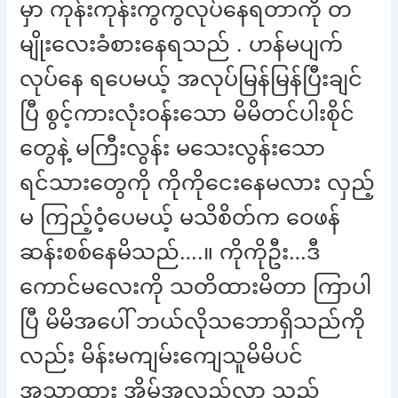
မှာ ကုန်းကုန်းကွကွလုပ်နေရတာကို တ
မျိုးလေးခံစားနေရသည် . ဟန်မပျက်
လုပ်နေ ရပေမယ့် အလုပ်မြန်မြန်ပြီးချင်
ပြီ စွင့်ကားလုံးဝန်းသော မိမိတင်ပါးစိုင်
တွေနဲ့ မကြီးလွန်း မသေးလွန်းသော
ရင်သားတွေကို ကိုကိုငေးနေမလား လှည့်
မ ကြည့်ဝံ့ပေမယ့် မသိစိတ်က ဝေဖန်
ဆန်းစစ်နေမိသည်….။ ကိုကိုဦး…ဒီ
ကောင်မလေးကို သတိထားမိတာ ကြာပါ
ပြီ မိမိအပေါ် ဘယ်လိုသဘောရှိသည်ကို
လည်း မိန်းမကျမ်းကျေသူမိမိပင်
အသာထား အိမ်အလည်လာ သည့်