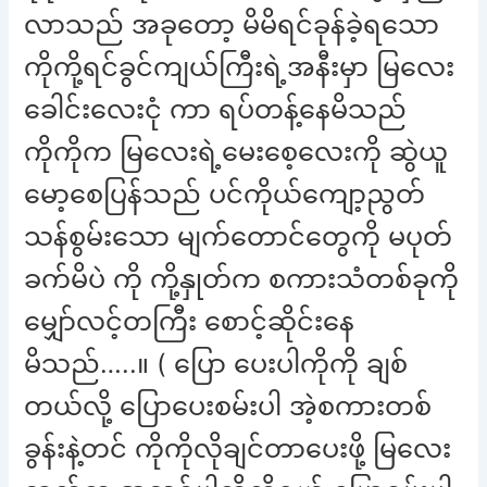
လာသည် အခုတော့ မိမိရင်ခုန်ခဲ့ရသော
ကိုကို့ရင်ခွင်ကျယ်ကြီးရဲ့အနီးမှာ မြလေး
ခေါင်းလေးငုံ ကာ ရပ်တန့်နေမိသည်
ကိုကိုက မြလေးရဲ့မေးစေ့လေးကို ဆွဲယူ
မော့စေပြန်သည် ပင်ကိုယ်ကျော့ညွတ်
သန်စွမ်းသော မျက်တောင်တွေကို မပုတ်
ခက်မိပဲ ကို ကို့နှုတ်က စကားသံတစ်ခုကို
မျှော်လင့်တကြီး စောင့်ဆိုင်းနေ
မိသည်…..။ ( ပြော ပေးပါကိုကို ချစ်
တယ်လို့ ပြောပေးစမ်းပါ အဲ့စကားတစ်
ခွန်းနဲ့တင် ကိုကိုလိုချင်တာပေးဖို့ မြလေး