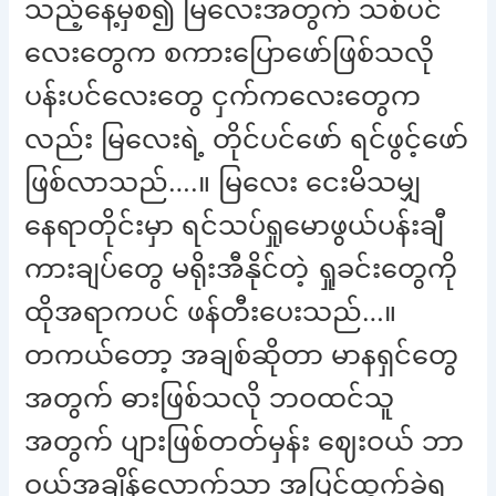
သည့်နေ့မှစ၍ မြလေးအတွက် သစ်ပင်
လေးတွေက စကားပြောဖော်ဖြစ်သလို
ပန်းပင်လေးတွေ ငှက်ကလေးတွေက
လည်း မြလေးရဲ့ တိုင်ပင်ဖော် ရင်ဖွင့်ဖော်
ဖြစ်လာသည်….။ မြလေး ငေးမိသမျှ
နေရာတိုင်းမှာ ရင်သပ်ရှုမောဖွယ်ပန်းချီ
ကားချပ်တွေ မရိုးအီနိုင်တဲ့ ရှုခင်းတွေကို
ထိုအရာကပင် ဖန်တီးပေးသည်…။
တကယ်တော့ အချစ်ဆိုတာ မာနရှင်တွေ
အတွက် ဓားဖြစ်သလို ဘဝထင်သူ
အတွက် ပျားဖြစ်တတ်မှန်း ဈေးဝယ် ဘာ
ဝယ်အချိန်လောက်သာ အပြင်ထွက်ခဲ့ရ