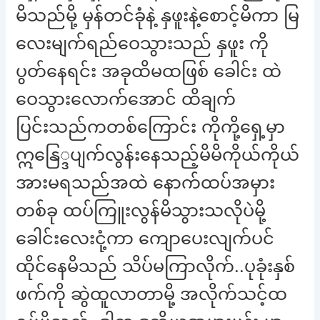
မိသည်မို့ မှန်တင်ခုံနဲ့ နှဖူးနဲ့စောင့်မိကာ မြ
လေးမျက်ရည်ဝေသွားသည် နှဖူး ကို
ပွတ်နေရင်း အခုထိမထဖြစ် ခေါင်း ထဲ
ဝေသွားလောက်အောင် ထိချက်
ပြင်းသည်ကတစ်ကြောင်း ကိုကို့ရှေ့မှာ
ဣနြေ္ဒပျက်လွန်းနေသည့်မိမိကိုယ်ကိုယ်
အားမရသည်အထဲ နောက်ထပ်အမှား
တစ်ခု ထပ်ကြူးလွန်မိသွားသလိုပဲမို့
ခေါင်းလေးငုံ့ကာ ကျောပေးလျက်ပင်
ထိုင်နေမိသည် သိပ်မကြာလိုက်..ပုခုံးနှစ်
ဖက်ကို ဆွဲထူလာတာမို့ အလိုက်သင့်ထ