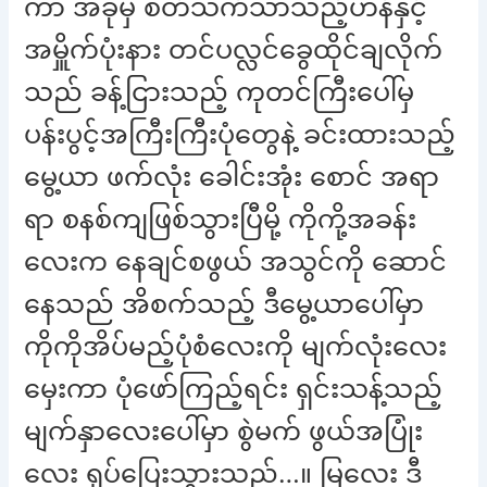
ကာ အခုမှ စိတ်သက်သာသည့်ဟန်နှင့်
အမှိူက်ပုံးနား တင်ပလ္လင်ခွေထိုင်ချလိုက်
သည် ခန့်ငြားသည့် ကုတင်ကြီးပေါ်မှ
ပန်းပွင့်အကြီးကြီးပုံတွေနဲ့ ခင်းထားသည့်
မွေ့ယာ ဖက်လုံး ခေါင်းအုံး စောင် အရာ
ရာ စနစ်ကျဖြစ်သွားပြီမို့ ကိုကို့အခန်း
လေးက နေချင်စဖွယ် အသွင်ကို ဆောင်
နေသည် အိစက်သည့် ဒီမွေ့ယာပေါ်မှာ
ကိုကိုအိပ်မည့်ပုံစံလေးကို မျက်လုံးလေး
မှေးကာ ပုံဖော်ကြည့်ရင်း ရှင်းသန့်သည့်
မျက်နှာလေးပေါ်မှာ စွဲမက် ဖွယ်အပြုံး
လေး ရှပ်ပြေးသွားသည်…။ မြလေး ဒီ