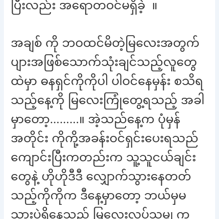
ပြီးလည်း အရောတဝင်မရှိခဲ့ ။
အချစ် ကို ဘဝထင်မိတဲ့မြလေးအတွက်
ပျားအဖြစ်သောက်သုံးချင်သည့်လူတွေ
ထဲမှာ ဓနရှင်ကိုကိုပါ ပါဝင်နေမှန်း စသိရ
သည့်နေ့ကို မြလေးကြုံတွေ့ရသည့် အခါ
မှာတော့………။ အဲ့သည်နေ့က ပုံမှန်
အတိုင်း ကိုကို့အခန်းဝင်ရှင်းပေးရသည်
ကျောင်းပြီးကတည်းက သူ့သူငယ်ချင်း
တွေနဲ့ ဟိုဟိုဒီဒီ လျှောက်သွားနေတတ်
သည့်ကိုကိုက ဒီနေ့မှာတော့ ဘယ်မှမ
သွားပဲရှိနေသည် မြလေးလုပ်သမျှ ကု