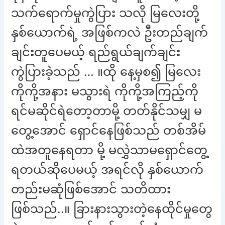
သက်ရောက်မှုကွဲပြား သလို မြလေးတို့
နှစ်ယောက်ရဲ့ အဖြစ်ကလဲ ဦးတည်ချက်
ချင်းတူပေမယ့် ရည်ရွယ်ချက်ချင်း
ကွဲပြားခဲ့သည် … ။ထို နေ့မှစ၍ မြလေး
ကိုကို့အနား မသွားရဲ ကိုကို့အကြည့်ကို
ရင်မဆိုင်ရဲတော့တာမို့ တတ်နိုင်သမျှ မ
တွေ့အောင် ရှောင်နေဖြစ်သည် တစ်အိမ်
ထဲအတူနေရတာ မို့ မလွှဲသာမရှောင်တွေ့
ရတယ်ဆိုပေမယ့် အရင်လို နှစ်ယောက်
တည်းမဆုံဖြစ်အောင် သတိထား
ဖြစ်သည်..။ ခြားနားသွားတဲ့နေထိုင်မှုတွေ