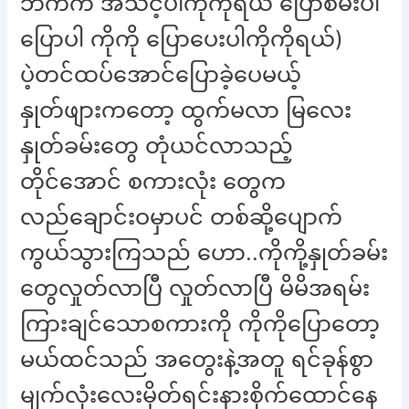
ဘက်က အသင့်ပါကိုကိုရယ် ပြောစမ်းပါ
ပြောပါ ကိုကို ပြောပေးပါကိုကိုရယ်)
ပဲ့တင်ထပ်အောင်ပြောခဲ့ပေမယ့်
နှုတ်ဖျားကတော့ ထွက်မလာ မြလေး
နှုတ်ခမ်းတွေ တုံယင်လာသည့်
တိုင်အောင် စကားလုံး တွေက
လည်ချောင်းဝမှာပင် တစ်ဆို့ပျောက်
ကွယ်သွားကြသည် ဟော..ကိုကို့နှုတ်ခမ်း
တွေလှုတ်လာပြီ လှုတ်လာပြီ မိမိအရမ်း
ကြားချင်သောစကားကို ကိုကိုပြောတော့
မယ်ထင်သည် အတွေးနဲ့အတူ ရင်ခုန်စွာ
မျက်လုံးလေးမှိတ်ရင်းနားစိုက်ထောင်နေ