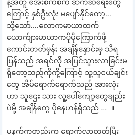
နဲ့အတူ အေးစက်စက် ဆက်ဆံရေးတွေ
ကြောင့် နှစ်ဦးလုံး မပျော်နိုင်တော့…
သို့သော်….လောကမာယာထက်
ယောက်ျားမာယာကပိုမိုကြောက်ဖို့
ကောင်းတတ်မှန်း အချိန်နှောင်းမှ သိရ
ပြန်သည် အရင်လို အပြင်သွားလာခြင်းမ
ရှိတော့သည့်ကိုကို့ကြောင့် သူ့သူငယ်ချင်း
တွေ အိမ်ရောက်ရောက်သည် အားလုံး
ဟာ သူဌေး သား လူ့ပေါ်ကျော့တွေချည်း
ပဲမို့ အချိန်တွေ ပိုနေဟန်ရှိသည် … ။
မနက်ကတည်းက ရောက်လာတတ်ပြီး