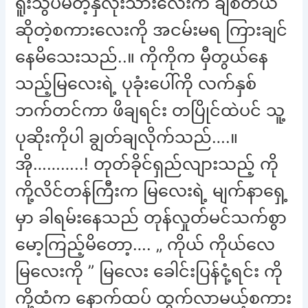
ရူးသွပ်မိတဲ့နှလုံးသားလေးက ချစ်တယ်
ဆိုတဲ့စကားလေးကို အငမ်းမရ ကြားချင်
နေမိသေးသည်..။ ကိုကိုက မှီတွယ်နေ
သည့်မြလေးရဲ့ ပုခုံးပေါ်ကို လက်နှစ်
ဘက်တင်ကာ ဖိချရင်း တပြိုင်ထဲပင် သူ့
ပုဆိုးကိုပါ ချွတ်ချလိုက်သည်….။
အို………..! တုတ်ခိုင်ရှည်လျားသည့် ကို
ကို့လိင်တန်ကြီးက မြလေးရဲ့ မျက်နာရှေ့
မှာ ခါရမ်းနေသည် တုန်လှုတ်မင်သက်စွာ
မော့ကြည့်မိတော့…. „ ကိုယ် ကိုယ်လေ
မြလေးကို ” မြလေး ခေါင်းပြန်ငုံ့ရင်း ကို
ကို့ထံက နောက်ထပ် ထွက်လာမယ့်စကား