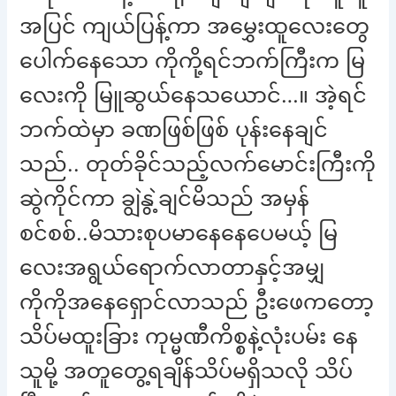
အပြင် ကျယ်ပြန့်ကာ အမွှေးထူလေးတွေ
ပေါက်နေသော ကိုကို့ရင်ဘက်ကြီးက မြ
လေးကို မြူဆွယ်နေသယောင်…။ အဲ့ရင်
ဘက်ထဲမှာ ခဏဖြစ်ဖြစ် ပုန်းနေချင်
သည်.. တုတ်ခိုင်သည့်လက်မောင်းကြီးကို
ဆွဲကိုင်ကာ ချွဲနွဲ့ချင်မိသည် အမှန်
စင်စစ်..မိသားစုပမာနေနေပေမယ့် မြ
လေးအရွယ်ရောက်လာတာနှင့်အမျှ
ကိုကိုအနေရှောင်လာသည် ဦးဖေကတော့
သိပ်မထူးခြား ကုမ္မဏီကိစ္စနဲ့လုံးပမ်း နေ
သူမို့ အတူတွေ့ရချိန်သိပ်မရှိသလို သိပ်