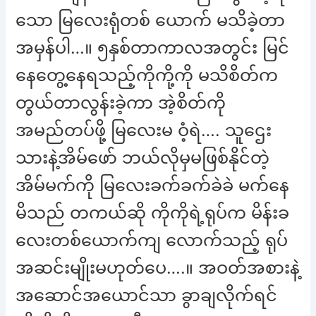
သော မြလေးရုံတစ် ယောက် မသိခဲ့တာ
အမှန်ပါ…။ ၅နှစ်တာကာလအတွင်း မြင်
နေတွေ့နေရသည့်ကိုကို့ကို မသိစိတ်က
တွယ်တာလွန်းခဲ့ကာ အဲ့စိတ်ကို
အမည်တပ်ဖို့ မြလေးမ ဝံ့ရဲ…. သူဌေး
သားနဲ့အိမ်ဖော် ဘယ်လိုမှမဖြစ်နိုင်တဲ့
အိမ်မက်ကို မြလေးခက်ခက်ခဲခဲ မက်နေ
မိသည် တကယ်ဆို ကိုကိုရဲ့ရုပ်က မိန်းခ
လေးတစ်ယောက်ကျ လောက်သည့် ရုပ်
အဆင်းမျိုးမဟုတ်ပေ….။ အဝတ်အစားနဲ့
အဆောင်အယောင်သာ ခွာချလိုက်ရင်