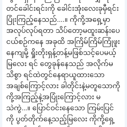
တင်ခေါင်းရင်းကို ခေါင်းအုံးလေးခုမှီရင်း
ပြုံးကြည့်နေသည်….။ ကိုကို့အရှေ့မှာ
အလုပ်လုပ်ရတာ သိပ်တော့မထူးဆန်းပေ
ငယ်စဉ်ကနေ အခုထိ အကြိမ်ကြိမ်ကြုံဖူး
နေကျမို့ ရှိုးတိုးရှန့်တန့်မဖြစ်သင့်ပေမယ့်
မြလေး ရင် တွေခုန်နေသည် အလိုက်မ
သိစွာ ရင်ထဲတွင်နေရာယူထားသော
အချစ်ကြောင့်လား ခါတိုင်းနဲ့မတူသောကို
ကို့အကြည့်နဲ့အပြုံးကြောင့်လား မ
သဲကွဲ…။ ပြောင်ဝင်းနေသော ကြမ်းပြင်
ကို ပွတ်တိုက်နေ့သည့်မြလေး ကိုကို့ရှေ့