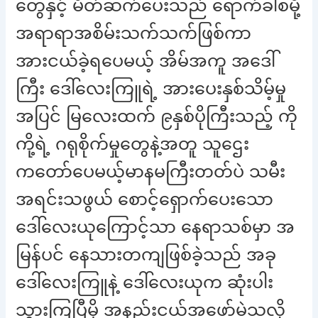
တွေနှင့် မိတ်ဆက်ပေးသည် ရောက်ခါစမို့
အရာရာအစိမ်းသက်သက်ဖြစ်ကာ
အားငယ်ခဲ့ရပေမယ့် အိမ်အကူ အဒေါ်
ကြီး ဒေါ်လေးကြူရဲ့ အားပေးနှစ်သိမ့်မှု
အပြင် မြလေးထက် ၉နှစ်ပိုကြီးသည့် ကို
ကို့ရဲ့ ဂရုစိုက်မှုတွေနဲ့အတူ သူဌေး
ကတော်ပေမယ့်မာနမကြီးတတ်ပဲ သမီး
အရင်းသဖွယ် စောင့်ရှောက်ပေးသော
ဒေါ်လေးယုကြောင့်သာ နေရာသစ်မှာ အ
မြန်ပင် နေသားတကျဖြစ်ခဲ့သည် အခု
ဒေါ်လေးကြူနဲ့ ဒေါ်လေးယုက ဆုံးပါး
သွားကြပြီမို့ အနည်းငယ်အဖော်မဲ့သလို