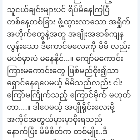
သူငယ်ချင်းများပင် ရိပ်မိနေကြပြီ
တစ်နေ့တစ်ခြား ဖွံ့ထွားလာသော အရှိုက်
အဟိုက်တွေနဲ့အတူ အချိုးအဆစ်ကျန
လွန်းသော ဒီကောင်မလေးကို မိမိ လည်း
မပစ်မှားပဲ မနေနိုင်…။ ကျော်မကောင်း
ကြားမကောင်းတွေ ဖြစ်မည်စိုး၍သာ
ရှောင်နေရပေမယ့် မိမိသည်လည်း ငါး
ကြော်မကြိုက်သည့် ကြောင်မိုက် မဟုတ်
တာ….။ ဒါပေမယ့် အပျိုရိုင်းလေးမို့
အကိုင်အတွယ်မှားမှာစိုးရသည်
နောက်ပြီး မိမိစိတ်က တစ်မျိုး..ဒီ