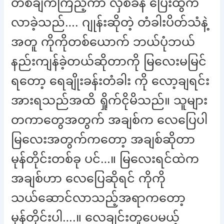
တစ်ချက်ကြည့်ကာ လှစ်ခနဲ ပြေးထွက်
လာခဲ့သည်…. ဂျုန်းဆိုတဲ့ တံခါးပိတ်သံနဲ့
အတူ ကိုကိုတစ်ယောက် ဘယ်ပုံဘယ်
နည်းကျန်ခဲ့တယ်ဆိုတာကို မြလေးမမြင်
ရတော့ ရေချိုးခန်းတံခါး ကို လော့ချရင်း
အားရသည်အထိ ရှိုက်ငိုမိသည်။ သူများ
တကာတွေအတွက် အချစ်က လေပြေပါ
မြလေးအတွက်ကတော့ အချစ်ဆိုတာ
မုန်တိုင်းတစ်ခု ပင်…။ မြလေးရင်ထဲက
အချစ်ဟာ လေပြေဆိုရင် ကိုကို
သယ်ဆောင်လာသည့်အရာကတော့
မုန်တိုင်းပါ….။ လေချင်းတူပေမယ့်