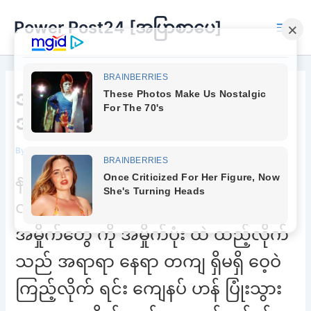
Skip
Power Post24 [အပြာစာပေ]
to
Main
content
Men
အလဲအလှယ်နဲ့ ရင်ပွင့်မတတ်
အကြိမ်ကြိမ်ကြုံခဲ့ရပါတယ်ရှင်
By
Chee Buu
/
May 15, 2022
နဖူး ထက် က ချွေးစ လေးတွေကို
လက်ခုံနဲ့တို့ သုတ်ရင်း ရှင်းလက်စ
အမှိုက်တွေ ကို အမှိုက်ပုံး ထဲ ထည့်လိုက်
သည် အရာရာ နေရာ တကျ ရှိမရှိ ဝေ့ဝဲ
ကြည့်လိုက် ရင်း ကျေနပ် ဟန် ပြုံးသွား