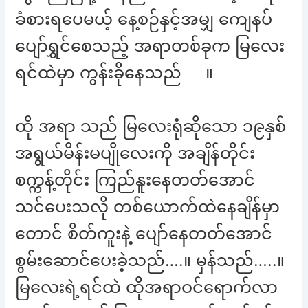
ခံစားရပေမယ့် နေ့စဉ်နှင့်အမျှ ကျေနပ်
ပျော်ရွှင်စေသည့် အရာတစ်ခုက မြလေး
ရင်ထဲမှာ ကွန်းခိုနေသည် ။
ထို အရာ သည် မြလေးရုံဆိုသော ၁၉နှစ်
အရွယ်မိန်းမပျိုလေးကို အချိန်တိုင်း
စက္ကန့်တိုင်း ကြည်နူးနေတတ်အောင်
သင်ပေးသလို တစ်ယောက်ထဲနေချိန်မှာ
တောင် စိတ်ကူးနဲ့ ပျော်နေတတ်အောင်
စွမ်းဆောင်ပေးခဲ့သည်….။ မှန်သည်…..။
မြလေးရဲ့ရင်ထဲ ထိုအရာဝင်ရောက်လာ