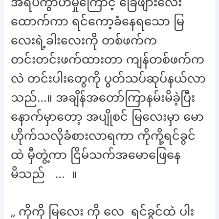
အရပ်ကွာဟမှုကြောင့် ခြေဖျားလေး
ထောက်ကာ ရင်ကော့ခံနေရသော မြ
လေးရဲ့ခါးလေးကို တစ်ဖက်က
တင်းတင်းဖက်ထားတာ ကျန်တစ်ဖက်က
လဲ တင်းပါးတွေကို ပွတ်သပ်ဆုပ်နယ်လာ
သည်…။ အချိန်အတော်ကြာနမ်းမိခဲ့ပြီး
နောက်မှာတော့ အပျိုစင် မြလေးမှာ မော
ဟိုက်သလိုခံစားလာရကာ ကိုကို့ရင်ခွင်
ထဲ မှီတွဲ့ကာ ငြိမ်သက်အမောဖြေနေ
မိသည် … ။
„ ကိုကို မြလေး ကို လေ ရင်ခွင်ထဲ ပါး