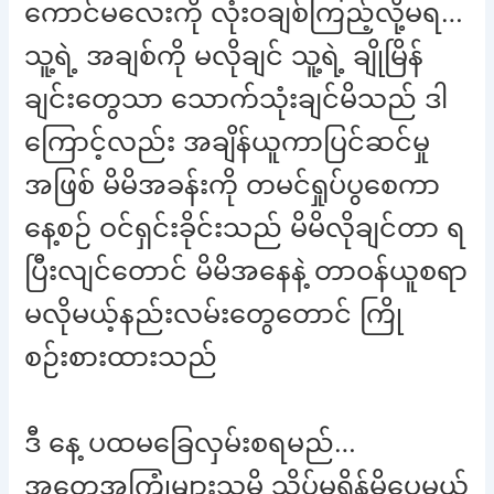
ကောင်မလေးကို လုံးဝချစ်ကြည့်လို့မရ…
သူ့ရဲ့ အချစ်ကို မလိုချင် သူ့ရဲ့ ချိုမြိန်
ချင်းတွေသာ သောက်သုံးချင်မိသည် ဒါ
ကြောင့်လည်း အချိန်ယူကာပြင်ဆင်မှု
အဖြစ် မိမိအခန်းကို တမင်ရှုပ်ပွစေကာ
နေ့စဉ် ဝင်ရှင်းခိုင်းသည် မိမိလိုချင်တာ ရ
ပြီးလျင်တောင် မိမိအနေနဲ့ တာဝန်ယူစရာ
မလိုမယ့်နည်းလမ်းတွေတောင် ကြို
စဉ်းစားထားသည်
ဒီ နေ့ ပထမခြေလှမ်းစရမည်…
အတွေ့အကြုံများသူမို့ သိပ်မရှိန်မိပေမယ့်