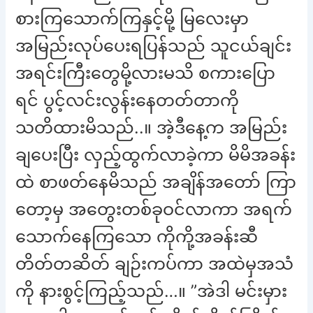
စားကြသောက်ကြနှင့်မို့ မြလေးမှာ
အမြည်းလုပ်ပေးရပြန်သည် သူငယ်ချင်း
အရင်းကြီးတွေမို့လားမသိ စကားပြော
ရင် ပွင့်လင်းလွန်းနေတတ်တာကို
သတိထားမိသည်..။ အဲ့ဒီနေ့က အမြည်း
ချပေးပြီး လှည့်ထွက်လာခဲ့ကာ မိမိအခန်း
ထဲ စာဖတ်နေမိသည် အချိန်အတော် ကြာ
တော့မှ အတွေးတစ်ခုဝင်လာကာ အရက်
သောက်နေကြသော ကိုကို့အခန်းဆီ
တိတ်တဆိတ် ချဉ်းကပ်ကာ အထဲမှအသံ
ကို နားစွင့်ကြည့်သည်…။ ”အဲဒါ မင်းမှား