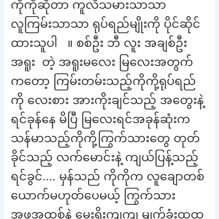
ကိုကိုဆိုတာ ကူလီသမားသာသာ
လူကြမ်းသာသာ ရုပ်ရည်မျိုးကို ပိုင်ဆိုင်
ထားသူပါ ။ စစ်ဦး ဘီ လူး အချစ်ဦး
အရူး တဲ့ အရူးမလေး မြလေးအတွက်
ကတော့ ကြမ်းတမ်းသည့်ကိုကို့ရုပ်ရည်
ကို လေးစား အားကိုးချင်သည့် အတွေးနဲ့
ရင်ခုန်နေ မိပြီ မြလေးရင်အခုန်ဆုံးက
သန်မာသည့်ကိုကို့ကြွက်သားတွေ တုတ်
ခိုင်သည့် လက်မောင်းနဲ့ ကျယ်ပြန့်သည့်
ရင်ခွင်…. မှန်သည် ကိုကိုက လူချောတစ်
ယောက်မဟုတ်ပေမယ့် ကြွက်သား
အဖုအထစ်နဲ့ မေးရိုးကျကျ မျက်ခုံးထူထူ