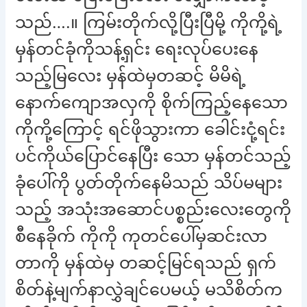
သည်….။ ကြမ်းတိုက်လို့ပြီးပြီမို့ ကိုကို့ရဲ့
မှန်တင်ခုံကိုသန့်ရှင်း ရေးလုပ်ပေးနေ
သည့်မြလေး မှန်ထဲမှတဆင့် မိမိရဲ့
နောက်ကျောအလှကို စိုက်ကြည့်နေသော
ကိုကို့ကြောင့် ရင်ဖိုသွားကာ ခေါင်းငုံ့ရင်း
ပင်ကိုယ်ပြောင်နေပြီး သော မှန်တင်သည့်
ခုံပေါ်ကို ပွတ်တိုက်နေမိသည် သိပ်မများ
သည့် အသုံးအဆောင်ပစ္စည်းလေးတွေကို
စီနေခိုက် ကိုကို ကုတင်ပေါ်မှဆင်းလာ
တာကို မှန်ထဲမှ တဆင့်မြင်ရသည် ရှက်
စိတ်နဲ့မျက်နာလွှဲချင်ပေမယ့် မသိစိတ်က