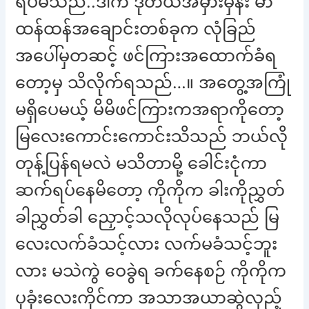
ရပ်မိသည်..ဒါက ဒုတိယအမှားမှန်း မာ
ထန်ထန်အချောင်းတစ်ခုက လုံခြည်
အပေါ်မှတဆင့် ဖင်ကြားအထောက်ခံရ
တော့မှ သိလိုက်ရသည်…။ အတွေ့အကြုံ
မရှိပေမယ့် မိမိဖင်ကြားကအရာကိုတော့
မြလေးကောင်းကောင်းသိသည် ဘယ်လို
တုန့်ပြန်ရမလဲ မသိတာမို့ ခေါင်းငုံကာ
ဆက်ရပ်နေမိတော့ ကိုကိုက ခါးကိုညွှတ်
ခါညွှတ်ခါ ညှောင့်သလိုလုပ်နေသည် မြ
လေးလက်ခံသင့်လား လက်မခံသင့်ဘူး
လား မသဲကွဲ ဝေခွဲရ ခက်နေစဉ် ကိုကိုက
ပုခုံးလေးကိုင်ကာ အသာအယာဆွဲလှည့်