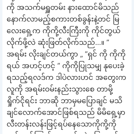
ကို အသက်မရှူတမ်း နားထောင်မိသည်
နောက်လာမည့်စကားတစ်ခွန်းနဲ့တင် မြ
လေးရှေ့က ကိုကို့လီးကြီးကို ကိုင်တွယ်
လိုက်ဖို့လဲ ဆုံးဖြတ်လိုက်သည်…။ ”
အရမ်း လိုးချင်တယ်ကွာ „ ”ရှင် ကို ကိုကို
ရယ် အဟင့်ဟင့် ” ကိုကိုပြုသမျှ နုပေးခဲ့
ရသည့်ရလဒ်က ဒါပဲလားဟင် အတွေးက
လူကို အရမ်းဝမ်းနည်းသွားစေ တာမို့
ရှိုက်ငိုရင်း ဘာဆို ဘာမှမပြောချင် မသိ
ချင်လောက်အောင်ဖြစ်ရသည် မိမိရှေ့မှာ
လီးတန်းလန်းဖြင့်ရပ်နေသောကိုကို့ကို