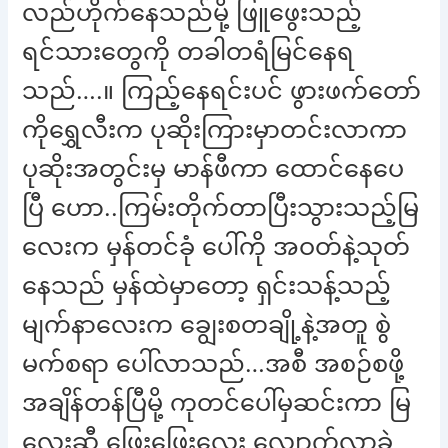
လည်ဟိုက်နေသည်မို့ ဖြူဖွေးသည့်
ရင်သားတွေကို တခါတရံမြင်နေရ
သည်….။ ကြည့်နေရင်းပင် ဖွားဖက်တော်
ကိုရွှေလီးက ပုဆိုးကြားမှာတင်းလာကာ
ပုဆိုးအတွင်းမှ မာန်ဖီကာ ထောင်နေပေ
ပြီ ဟော..ကြမ်းတိုက်တာပြီးသွားသည့်မြ
လေးက မှန်တင်ခုံ ပေါ်ကို အဝတ်နဲ့သုတ်
နေသည် မှန်ထဲမှာတော့ ရှင်းသန့်သည့်
မျက်နာလေးက ချွေးစတချို့နဲ့အတူ စွဲ
မက်စရာ ပေါ်လာသည်…အစီ အစဉ်စဖို့
အချိန်တန်ပြီမို့ ကုတင်ပေါ်မှဆင်းကာ မြ
လေးဆီ ဖြေးဖြေးလေး လျှောက်လာခဲ့