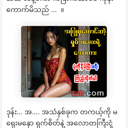
ကောက်မိသည် … ။
ဒုန်း… အ…. အသံနှစ်ခုက တကယ့်ကို မ
ရှေးမနှော ရှက်စိတ်နဲ့ အလောတကြီးငုံ့