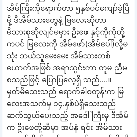
အိမ်ကြီးကိုရောက်တာ ၅နှစ်ပင်ကျော်ခဲ့ပြီ
မို့ ဒီအိမ်သားတွေနဲ့ မြလေးဆိုတာ
မိသားစုဆိုလျင်မမှား ဦးဖေ နှင့်ကိုကိုတို့
ကပင် မြလေးကို အိမ်ဖော်(အိမ်ပေါ်)လို့မ
သုံး ဘယ်သူမေးမေး အိမ်သားတစ်
ယောက်အဖြစ် အရာသွင်းကာ တူမ ညီမ
စသည်ဖြင့် ပြောပြလေ့ရှိ သည်….။
မှတ်မိသေးသည် ရောက်ခါစတုန်းက မြ
လေးအသက်မှ ၁၄.နှစ်ပဲရှိသေးသည်
ဆက်သွယ်ပေးသည့် အဒေါ်ကြီးမှ ဒီအိမ်
က ဦးဖေတို့ဆီမှာ အပ်နှံ ရင်း အိမ်သား