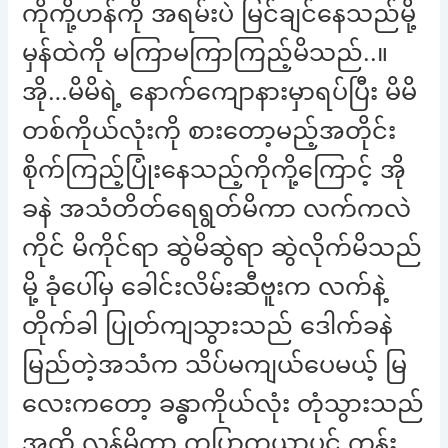
ကိုကို့ဟန်ကို အရမ်းပဲ မြင်ချင်နေသည်မို့
မှန်ထဲကို မကြာမကြာကြည့်မိသည်..။
အို…မိမိရဲ့ နောက်ကျောနားမှာရပ်ပြီး မိမိ
တစ်ကိုယ်လုံးကို စားတော့မည့်အတိုင်း
စိုက်ကြည့်ပြုံးနေသည့်ကိုကို့ကြောင့် အို
ခနဲ အသံတိတ်ရေရွတ်မိကာ လက်ကလဲ
ကိုင် မိကိုင်ရာ ဆွဲမိဆွဲရာ ဆွဲလိုက်မိသည်
မို့ ခုံပေါ်မှ ခေါင်းလိမ်းဆီဗူးက လက်နဲ့
တိုက်ခါ ပြုတ်ကျသွားသည် ဒေါက်ခနဲ
မြည်တဲ့အသံက သိပ်မကျယ်ပေမယ့် မြ
လေးကတော့ ခန္ဓာကိုယ်လုံး တုံသွားသည်
အထိ လန့်မိကာ ကပြာကယာပင် ကုန်း