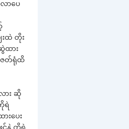
က်လာပေ
်
ထဲ တိုး
ဆွဲထား
 ဇတ်ရုံထိ
လား ဆို
ုရဲ
 ထားပေး
နဲ့ ကိုရဲ