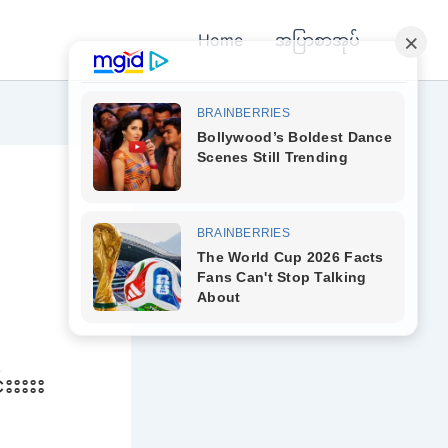
Home
အပြာစာအုပ်
းးးးး