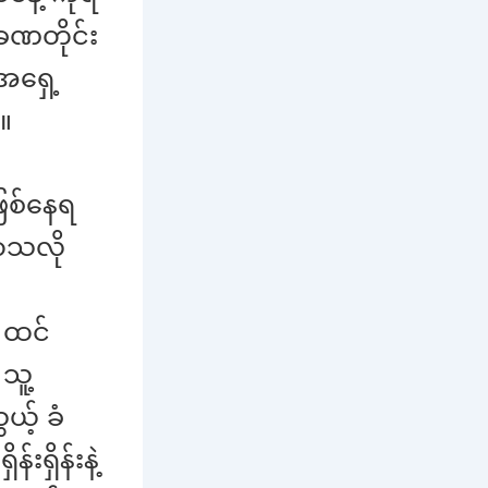
 ခဏတိုင်း
အရှေ့
။
ဖြစ်နေရ
ာသလို
 ထင်
သူ့
ယ့် ခံ
းရှိန်းနဲ့