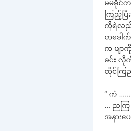
မမခိုင်က
ကြည့်ပြီး
ကိုရဲလည်
တခေါက် 
က ဖျာကိ
ခင်း လိ
ထိုင်ကြ
” ကဲ ……
… ညကြ အ
အနားပေးခ