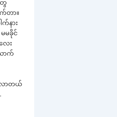
တွေ
လိုက်တာ။
ေါက်နား
မခိုင်
းလေး
ယောက်
ပါလာတယ်
…