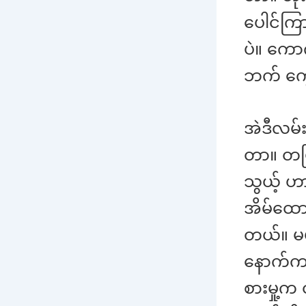
ပေါင်ကြာ
ပဲ။ ကော
ဘက် ကွေ့
အဲဒီလမ်း
တာ။ တဖြ
သွယ့် ဟ
အိမ်ထေ
တယ်။ မမ
နောက်က သ
စားမှု့က 