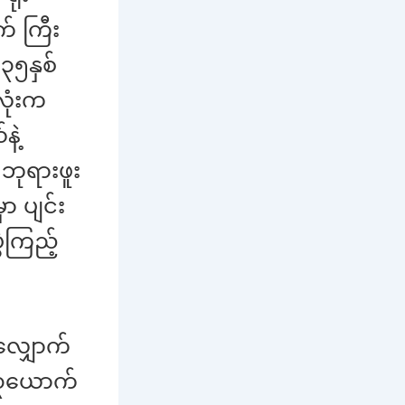
် ကြီး
၃၅နှစ်
လုံးက
နဲ့
 ဘုရားဖူး
ာ ပျင်း
ဲကြည့်
လျှောက်
 ၃ယောက်