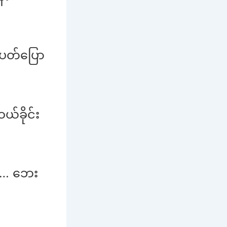
ံပတ်ပြော
ယ်ခိုင်း
 … ဘေး