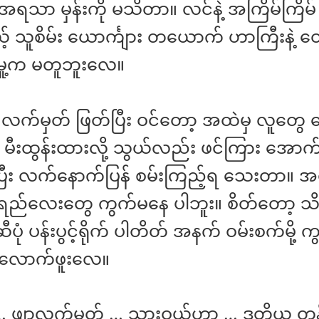
အရသာ မှန်းကို မသိတာ။ လင်နဲ့ အကြိမ်ကြိ
့် သူစိမ်း ယောင်္ကျား တယောက် ဟာကြီးနဲ့ 
းမှု့က မတူဘူးလေ။
ဲ လက်မှတ် ဖြတ်ပြီး ဝင်တော့ အထဲမှ လူတွေ
 မီးထွန်းထားလို့ သွယ်လည်း ဖင်ကြား အောက် 
ပြီး လက်နောက်ပြန် စမ်းကြည့်ရ သေးတာ။ အတ
ည်လေးတွေ ကွက်မနေ ပါဘူး။ စိတ်တော့ သိပ
းဆီပုံ ပန်းပွင့်ရိုက် ပါတိတ် အနက် ဝမ်းစက်မို့
လောက်ဖူးလေ။
း … ဖျာလက်မှတ် … သွားဝယ်ဟာ … ဒုတိယ တန