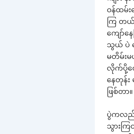
ဝန်ထမ်း
ကြ တယ်။
ကျော်နေ
သွယ် ပဲ 
မတိမ်းမယ
လိုက်ပို
နေတုန်း 
ဖြစ်တာ။
ပွဲကလည်း
သွားကြတ