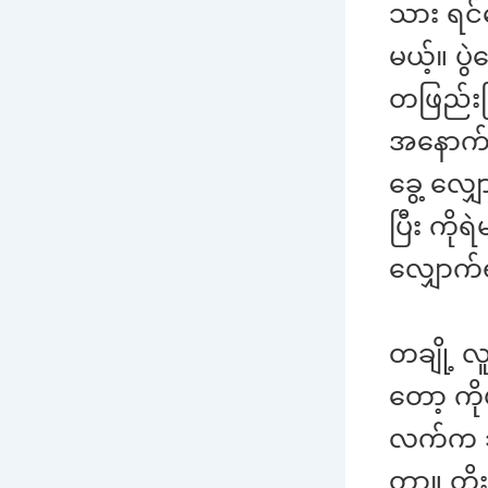
သား ရင်
မယ့်။ ပ
တဖြည်းဖြ
အနောက် 
ခွေ့ လျ
ပြီး ကို
လျှောက်
တချို့ လ
တော့ ကိ
လက်က သွ
တာ။ တိုး