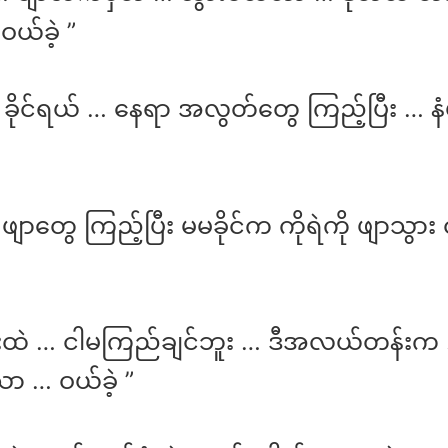
ယ်ခဲ့ ”
ါ ခိုင်ရယ် … နေရာ အလွတ်တွေ ကြည့်ပြီး … န
 ဖျာတွေ ကြည့်ပြီး မမခိုင်က ကိုရဲကို ဖျာသွား ဝ
်းထဲ … ငါမကြည်ချင်ဘူး … ဒီအလယ်တန်းက
ာသာ … ဝယ်ခဲ့ ”