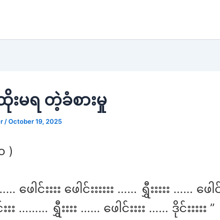
ုးမရ တဲ့ခံစားမှု
er
/
October 19, 2025
၁ )
းး …… ဖေါင်းးးး ဖေါင်းးးးးး …… ရွှီးးးးး …… ဖေါင်
းးး ……… ရွှီးးးး …… ဖေါင်းးးး …… ဒိုင်းးးးး ”