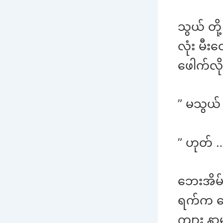
သွယ် တိ
လုံး မီ
ဖေါက်လို
” မသွယ် 
” ဟုတ် …
ဘေးအိမ်က
ရက်က ပြေ
ကျား နာ