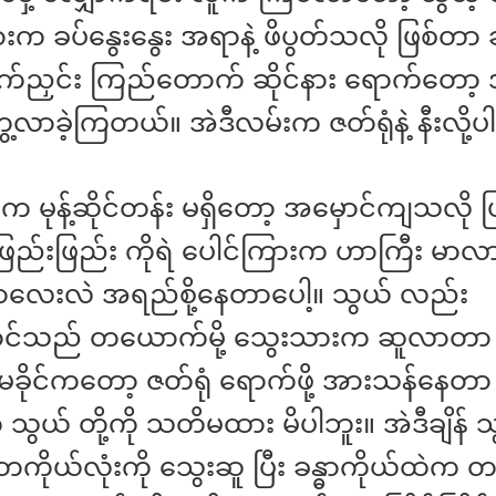
းက ခပ်နွေးနွေး အရာနဲ့ ဖိပွတ်သလို ဖြစ်တာ
က်ညှင်း ကြည်တောက် ဆိုင်နား ရောက်တော့ 
လာခဲ့ကြတယ်။ အဲဒီလမ်းက ဇတ်ရုံနဲ့ နီးလို့ပါ
က မုန့်ဆိုင်တန်း မရှိတော့ အမှောင်ကျသလို 
ည်းဖြည်း ကိုရဲ ပေါင်ကြားက ဟာကြီး မာလ
ာလေးလဲ အရည်စို့နေတာပေါ့။ သွယ် လည်း
ာင်သည် တယောက်မို့ သွေးသားက ဆူလာတာ
ခိုင်ကတော့ ဇတ်ရုံ ရောက်ဖို့ အားသန်နေတာ 
ွယ် တို့ကို သတိမထား မိပါဘူး။ အဲဒီချိန် သွ
တကိုယ်လုံးကို သွေးဆူ ပြီး ခန္ဓာကိုယ်ထဲက တရှိန်