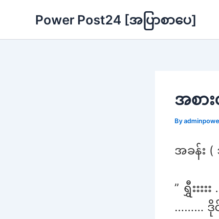
Skip
Power Post24 [အပြာစာပေ]
to
content
အစားထိ
By
adminpow
အခန်း ( 
” ရွှီးးး
……… ဒိုင်