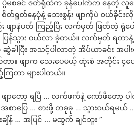
 ပွဲမစခင် ဇတ်ရုံထဲက ခုန်ပေါက်က နေတဲ့ လူ
 စိတ်ရှုတ်နေပုံနဲ့ ဘေးစွန်း ဖျာကိုပဲ ဝယ်ခိုင်း
း ဖျာနံပတ် ကြည့်ပြီး လက်မှတ် ဖြတ်တဲ့ ရုံပ
ပြန်သွား ဝယ်လာ ခဲ့တယ်။ လက်မှတ် ရတာနဲ့ မ
ု ဆွဲခါပြီး အသင့်ပါလာတဲ့ အိပ်ယာခင်း အပါ
ုက်တာ။ ဖျာက သေးပေမယ့် ထုံးစံ အတိုင်း ၄
ည့်ကြတာ များပါတယ်။
 ဖျာတော့ ရပြီ … လက်ဖက်နဲ့ ကော်ဖီတော့ 
စာပြေ … စားဖို့ တခုခု … သွားဝယ်ရမယ် 
ျိန် … အပြင် … မထွက် ချင်ဘူး ”