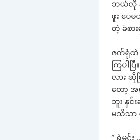
ဘယ်လို 
ဖူး ပေမယ
တဲ့ ခံစာ
ဇတ်ရုံထ
ကြပါပြီ။
လား ဆို
တော့ အရ
ဘူး နှင်
မသိသာ 
” ရဲမင်