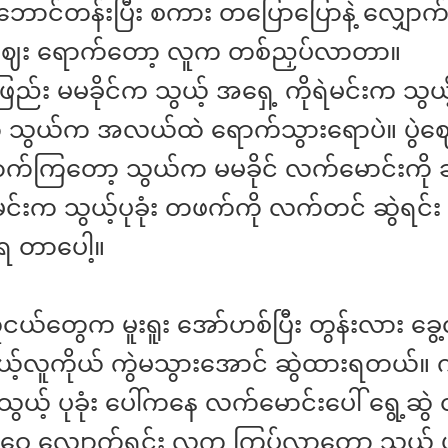
ဘောင်တန်းပြီး စကား တပြောပြောနဲ့ လျှော
ွဲဈေး ရောက်တော့ လူက တစ်ညှပ်လာတာ။
ည်း မမခိုင်က သွယ့် အရှေ့ ကိုရဲမင်းက သွယ့
သွယ်က အလယ်ထဲ ရောက်သွားရောပဲ။ ပွဲဈေး
ှောက်ကြတော့ သွယ်က မမခိုင် လက်မောင်းကို 
ရဲမင်းက သွယ့်ပုခုံး တဖက်ကို လက်တင် ဆွဲရင်း
ရ တာပေါ့။
ူငယ်တွေက မူးရူး အော်ဟစ်ပြီး တွန်းလား ခွေ့
ုယ့်လူကိုယ် ကွဲမသွားအောင် ဆွဲထားရတယ်။ ကိ
ယ့် ပုခုံး ပေါ်ကနေ လက်မောင်းပေါ် ရွေ့ဆွဲ
ဝှေ့ လျှောက်ရင်း လူက ကြပ်လာတော့ သွယ့် ဖင်