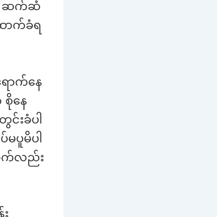
မ် ဆက်ဆံ
ထောက်ခံရ
 ရောက်နေ
စိုနေ
ွင်းခံပါ
်မပူမိပါ
 ကွက်လည်း
်း