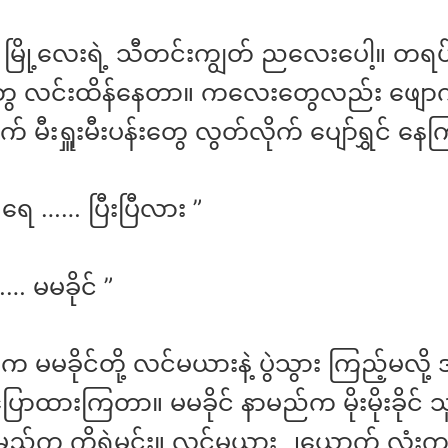
ု့ မြို့လေးရဲ့ သီတင်းကျွတ် ညလေးပေါ့။ တရပ
းတွေ လင်းထိန်နေတာ။ ကလေးတွေလည်း ဖျောက
က် မီးရှူးမီးပန်းတွေ လွတ်လိုက် ပျော်ရွှင် 
ရေ …… ပြီးပြီလား ”
… မမခိုင် ”
 မမခိုင်တို့ လင်မယားနဲ့ ပွဲသွား ကြည့်မလို့
ာထားကြတာ။ မမခိုင် နာမည်က မိုးမိုးခိုင် သူ
မည်က ကိုရဲမင်း။ လင်မယား ၂ယောက် လုံးက ရ