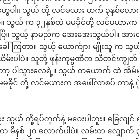
တွေပါ။ သွယ် တို့ လင်မယား ထက် ၃နှစ်လောက
 သွယ် က ၃၂နှစ်ထဲ မမခိုင်တို့ လင်မယားက 
ပြီ။ သွယ့် နာမည်က အေးအေးသွယ်ပါ။ အား
ခေါ်ကြတာ။ သွယ့် ယောင်္ကျား မျိုးသူ က သွယ်
ိမ်းပါပဲ။ သူတို့ ဖုန်းကုမ္ပဏီက သီတင်းကျွတ်
့တော့ ပါသွားလေရဲ့။ သွယ် တယောက် ထဲ အိမ်မှ
မမခိုင် တို့ လင်မယားက အဖေါ်လာစပ် တာနဲ့ ပွ
 သွယ် တို့ရပ်ကွက်နဲ့ မဝေးပါဘူး။ ခြေလျင် 
ာ မိနစ် ၂၀ လောက်ပါပဲ။ လမ်းတ လျှောက်