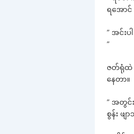
ရအောင် ဝ
” အင်းပ
”
ဇတ်ရုံထဲ
နေတာ။
” အတွင
စွန်း ဖျ