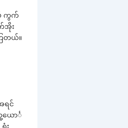
် ကွက်
်အိုး
နေကြတယ်။
 အရင်
့ယောင်္
ုံး