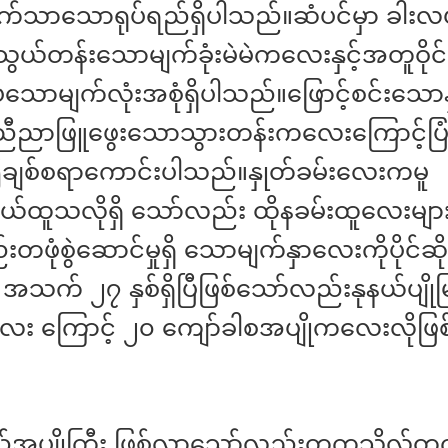
က်သာသောရုပ်ရည်ရှိပါသည်။ဆံပင်မှာ ခါးလယ်ခ
သွယ်တန်းသောမျက်ခုံးမဲမဲကလေးနှင့်အတူဝိုင
ောမျက်လုံးအစုံရှိပါသည်။ဖြောင့်စင်းသေ
်ညီညာဖြူဖွေးသောသွားတန်းကလေးကြောင့်ပြုံ
ု၍ချစ်စရာကောင်းပါသည်။နှုတ်ခမ်းလေးကမူ
်ထူသလိုရှိ သော်လည်း ထိုနခမ်းထူလေးများ
တဖုံစွဲဆောင်မှုရှိ သောမျက်နှာလေးကိုပိုင်ဆိ
အသက် ၂၇ နှစ်ရှိပြီဖြစ်သော်လည်းနုနယ်ပျို
လေး ကြောင့် ၂၀ ကျော်ခါစအပျိုကလေးလိုဖြ
်အပျိုကြီး ဖြစ်လာသော်လည်းတက္ကသိုလ်