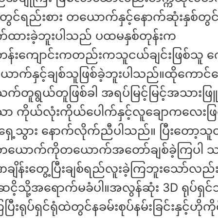
တွင်ရည်းစား တယောက်နှင့်နောက်ဆုံးနှစ်တွင
ထားခဲ့ဘူးပါသည် ပထမနှစ်တုန်းက
်းကျောင်းကတည်းကသူငယ်ချင်းဖြစ်သူ က
က်နှင့်ချစ်သူဖြစ်ခဲ့ဘူးပါသည်။ထိုကောင်
့်သက်တူရွယ်တူဖြစ်ခါ အရပ်မြင့်မြင့်အသားဖြူ
်သော ကိုယ်လုံးကိုယ်ပေါက်နှင့်လူချောကလေးဖြ
့် ရှေ့သွား နောက်လိုက်ညီပါသည်။ ပြီးတော့သူတို
ယောက်ကိုတယောက်အတော်ချစ်ခဲ့ကြပါ သ
ျိန်းတွေ့ပြီးချစ်ရည်လူးခဲ့ကြဘူးသော်လည်
ိ့သို့အရောက်မခံပါ။အလွန်ဆုံး 3D ရုပ်ရှင်
ြီးရုပ်ရှင်ရုံထဲတွင်နခမ်းစုပ်နမ်းခြင်းနှင့်ဟိုက