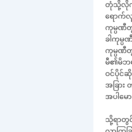
တုံသို့
ရောက်လုပ
ကုမ္ပဏီတ
ခါကုမ္ပဏ
ကုမ္ပဏီ
မီ၏မိဘ
ဝင်ပိုင
အခြား 
အပါမောင
သို့ရာတွ
လာကြခြင