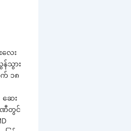
ဦးလေး
ွန်သွား
သက် ၁၈
် ဆေး
ပဏီတွင်
 MD