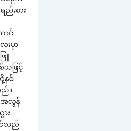
်ရည်းစား
ောင်
လေးမှာ
ဖြူ
စ်သဖြင့်
့နှစ်
ည်။
းအလွန်
သွား
ိုင်သည်