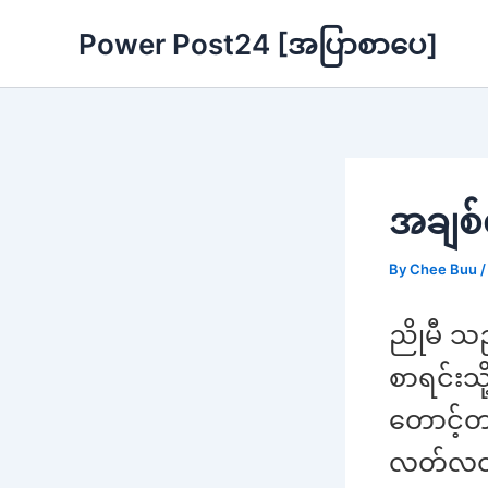
Skip
Power Post24 [အပြာစာပေ]
to
content
အချစ်
By
Chee Buu
ညိုမီ သည
စာရင်းသ
တောင့်တင
လတ်လတ်