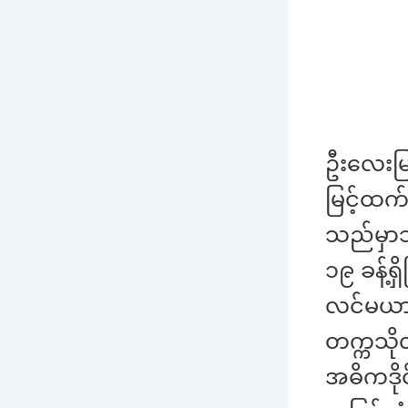
ဦးလေးမြ
မြင့်ထက်
သည်မှာသ
၁၉ ခန့်
လင်မယား
တက္ကသို
အဓိကဒိုင