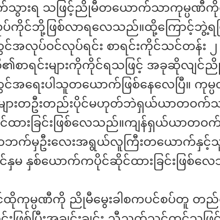
လိုက်သွားရ သဖြင့်ညိုမီတယောက်သာကုမ္ပဏီကို
်ကိုင်ဘို့ဖြစ်လာရလေသည်။ထို့ကြောင့်ဘွဲ့ရပ
ွင်အလုပ်ဝင်လုပ်ရင်း စာရင်းကိုင်သင်တန်း ၂
ီ၏စာရင်းများကိုကိုင်ရသဖြင့် အခုဆိုလျင်ညို
တွင်အရေးပါသူတယောက်ဖြစ်နေလေပြီ။ ကုမ္ပဏ
များတဦးတည်းပိုင်မဟုတ်ဘဲရှယ်ယာတဝက်သ
်ဆိုင်ထားခြင်းဖြစ်လေသည်။ကျန်ရှယ်ယာတဝက်
တဘက်မှဦးလေးအရွယ်လူကြီးတယောက်နှင့်သ
်နှမ နှစ်ယောက်ကပိုင်ဆိုင်ထားခြင်းဖြစ်လ
င်ထိုကုမ္ပဏီကို ညိုမီမွေးခါစကပင်စပ်တူ တည
်းဖြစ်ပြီးအချင်းချင်း ညီညွတ်သင့်တင့်သဖ