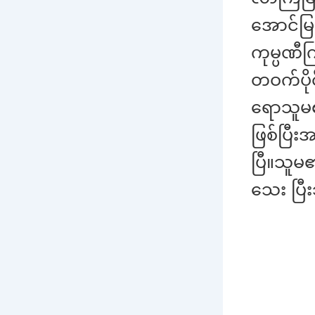
အောင်မြ
ကုမ္ပဏီ
တဝက်ပို
ရောသူမ၏ခ
ဖြစ်ပြီး
ပြီ။သူမ
သေး ပြီ