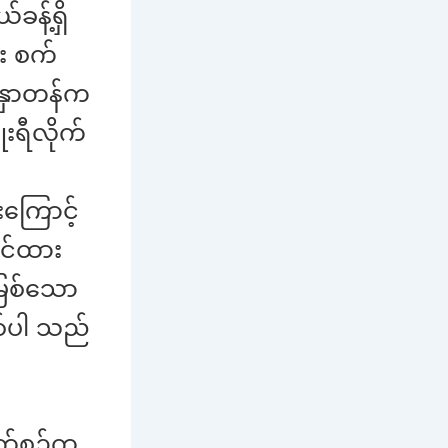
န့်ရှိ
်း စက်
ာနှာတန်က
းရီလိုက်
ကြောင့်
ုင်ထား
မြစ်သော
စ်ပါ သည်
တက်စဉ်က