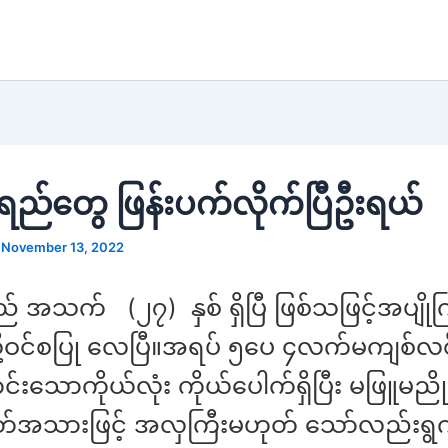
ရည်တွေ ဖြန်းပက်လိုက်ပြီဦးရယ်
/
November 13, 2022
် အသက် (၂၇) နှစ် ရှိပြီ ဖြစ်သဖြင့်အပျိုက
ို့ဝင်စပြု လေပြီ။အရပ် ၅ပေ ၄လက်မကျစ်လစ
်းသောကိုယ်လုံး ကိုယ်ပေါက်ရှိပြီး မဖြူမညို
အသားဖြင့် အလှကြီးမဟုတ် သော်လည်းရွက