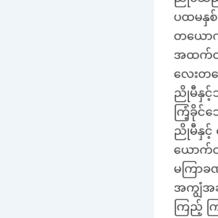
ပထမနှစ်
တယောက်
အထက်တန
လေးတယော
ညိုမီနှင
ကြံ့ခိုင
ညိုမီနှင
ယောက်တ
မကြာခဏခ
အကျွံအဆင
ကြည့် ကြပ