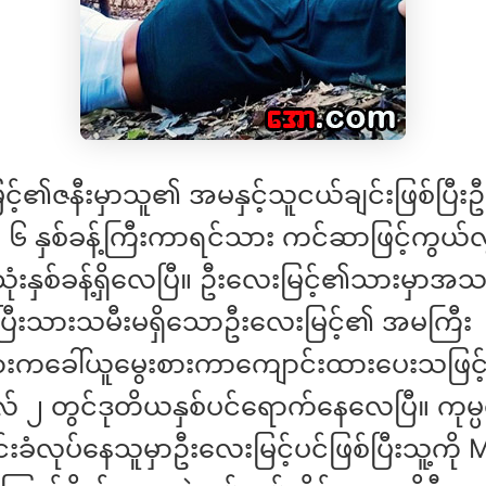
င့်၏ဇနီးမှာသူ၏ အမနှင့်သူငယ်ချင်းဖြစ်ပြီး
 ၆ နှစ်ခန့်ကြီးကာရင်သား ကင်ဆာဖြင့်ကွယ်လ
ုံးနှစ်ခန့်ရှိလေပြီ။ ဦးလေးမြင့်၏သားမှာအ
ရှိပြီးသားသမီးမရှိသောဦးလေးမြင့်၏ အမကြီး
ကခေါ်ယူမွေးစားကာကျောင်းထားပေးသဖြင့
လ် ၂ တွင်ဒုတိယနှစ်ပင်ရောက်နေလေပြီ။ ကုမ္
်းခံလုပ်နေသူမှာဦးလေးမြင့်ပင်ဖြစ်ပြီးသူ့ကို