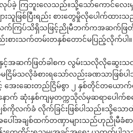
လုပ်ခဲ့ ကြဘူးလေသည်။သို့သော်ကောင်လေးမ
ျားသူဖြစ်ပြီးရည်း စားတွေမှိုလိုပေါက်ထားသည
လက်ကြပ်သိရှိသဖြင့်ညိုမီဘက်ကအဆက်ဖြတ်
ည်းစားသက်တမ်းတနှစ်တောင်မပြည့်လိုက်ပါ။
နှင့်အဆက်ဖြတ်ခါစက လွမ်းသလိုလိုဆွေးသလို
ာမငြိမ်သလိုခံစားရသော်လည်းခဏသာဖြစ်ပ
င့် အေးဆေးတည်ငြိမ်စွာ ၂ နှစ်တိုင်တယော
ီးနောက် ဆုံးနှစ်ကျမှတက္ကသိုလ်မှဆရာပေါက
်ကိုလက်ခံ လိုက်ခြင်းဖြစ်ပါသည်။သို့သော
ီ့အပေါ်အချစ်ထက်တဏှာများသည်ဟုညိုမီခံစ
န်းတွေ့တိုင်းရသမျှအခွင့်အရေး ယူတတ်ပါသည