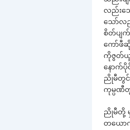
လည်းသွေး
သော်လည်
စိတ်ပျက
ကော်ဖီဆ
ကိုဇွတ်ယ
နောက်ပိ
ညိုမီတွ
ကုမ္ပဏီ
ညိုမီတို
တယောက်