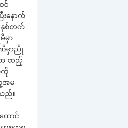
ဝင်
ြီးနောက်
 နှစ်တက်
မီမှာ
ီမှာညို
ာ ထည့်
ကို
ူ့အမ
ေသည်။
်ထောင်
ြင့်တစတစ