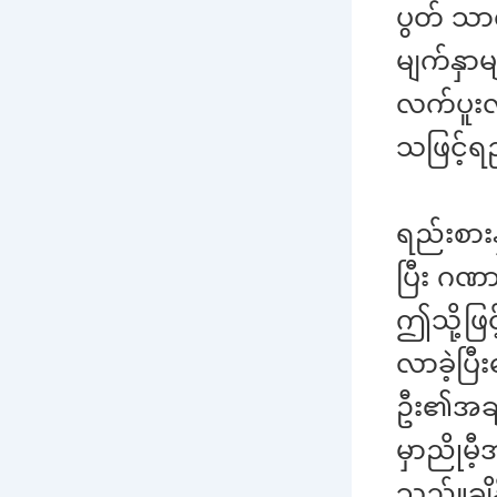
ပွတ် သာ
မျက်နှာမ
လက်ပူး
သဖြင့်ရ
ရည်းစား
ပြီး ဂဏ
ဤသို့ဖြ
လာခဲ့ပြ
ဦး၏အချစ
မှာညိုမ
သည်။ချိ