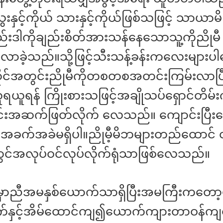
နှင့်ကိုယ် သားနှင့်ကိုယ်ဖြစ်သဖြင့် သာယာမိ
းဒါကိုချည်းစိတ်အားသန်နေသောသူ့ကိုညိုမီ
်လာခဲ့သည်။သို့ဖြင့်သီးသန့်ခန်းကလေးများပ
ိုင်အတွင်းညိုမီကိုတစတစအတင်းကြမ်းလာပ
ူရယူရန် ကြိုးစားသဖြင့်အချိုသပ်ရှောင်တိမ်
ုင်းအဆက်ဖြတ်လိုက် လေသည်။ ကျောင်းပြီး
င်အခက်အခဲမရှိပါ။ညိုမီ့မိဘများတည်ထောင
တွင်အလုပ်ဝင်လုပ်လိုက်ရုံသာဖြစ်လေသည်။
့ မှာညီအမနှစ်ယောက်သာရှိပြီးအမကြီးကတော့ဗို
နှင့်အိမ်ထောင်ကျ၍ယောက်ကျားတာဝန်ကျရာ