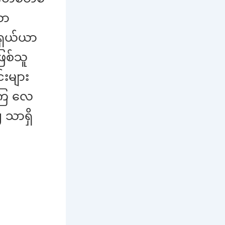
ော
ီရှယ်ယာ
ြစ်သူ
်းများ
ိကြ လေ
 သာရှိ