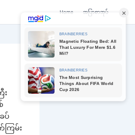
Home
အပြာစာအုပ်
ြီး
်
ခပ်
်ကြမ်း