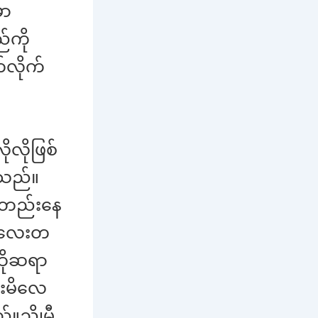
ှာ
်ကို
လိုက်
လိုဖြစ်
ါသည်။
က်တည်းနေ
်စလေးတ
ထိုဆရာ
ားမိလေ
်။ညိုမီ