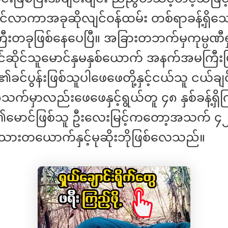
င်လာကာအခုဆိုလျင်ဝန်ထမ်း တစ်ရာခန့်ရှိသ
ကြီးတခုဖြစ်နေပေပြီ။ အခြားတဘက်မှကုမ္ပဏ
င်ဆိုင်သူမောင်နှမနှစ်ယောက် အနက်အမကြီးဖ
င်ပွန်းဖြစ်သူပါဖေဖေတို့နှင့်ငယ်သူ ငယ်ချင
အသက်မှာလည်းဖေဖေနှင့်ရွယ်တူ ၄၈ နှစ်ခန့်ရှ
၏မောင်ဖြစ်သူ ဦးလေးမြင့်ကတော့အသက် ၄၂
းသားတယောက်နှင့်မုဆိုးဘိုဖြစ်လေသည်။