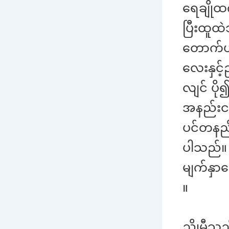
ရေချိုထ
ပြီးထူထဲ
တောက်ပသ
လေးနှင့
လျင် ပိ
အနည်းငယ
ပင်တနည်း
ပါသည်။ 
မျက်နှာ
။
ညိုမီသည