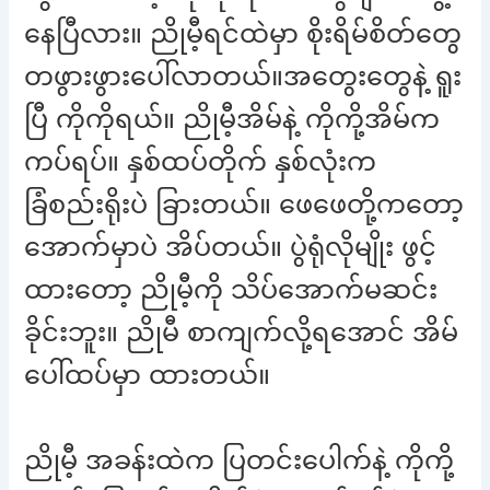
နေပြီလား။ ညိုမီ့ရင်ထဲမှာ စိုးရိမ်စိတ်တွေ
တဖွားဖွားပေါ်လာတယ်။အတွေးတွေနဲ့ ရူး
ပြီ ကိုကိုရယ်။ ညိုမီ့အိမ်နဲ့ ကိုကို့အိမ်က
ကပ်ရပ်။ နှစ်ထပ်တိုက် နှစ်လုံးက
ခြံစည်းရိုးပဲ ခြားတယ်။ ဖေဖေတို့ကတော့
အောက်မှာပဲ အိပ်တယ်။ ပွဲရုံလိုမျိုး ဖွင့်
ထားတော့ ညိုမီ့ကို သိပ်အောက်မဆင်း
ခိုင်းဘူး။ ညိုမီ စာကျက်လို့ရအောင် အိမ်
ပေါ်ထပ်မှာ ထားတယ်။
ညိုမီ့ အခန်းထဲက ပြတင်းပေါက်နဲ့ ကိုကို့