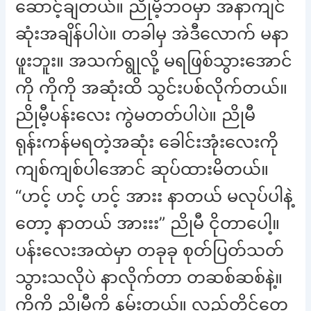
ဆောင့်ချတယ်။ ညိုမီ့ဘဝမှာ အနာကျင်
ဆုံးအချိန်ပါပဲ။ တခါမှ အဲဒီလောက် မနာ
ဖူးဘူး။ အသက်ရွုလို့ မရဖြစ်သွားအောင်
ကို ကိုကို အဆုံးထိ သွင်းပစ်လိုက်တယ်။
ညိုမီ့ပန်းလေး ကွဲမတတ်ပါပဲ။ ညိုမီ
ရုန်းကန်မရတဲ့အဆုံး ခေါင်းအုံးလေးကို
ကျစ်ကျစ်ပါအောင် ဆုပ်ထားမိတယ်။
“ဟင့် ဟင့် ဟင့် အားး နာတယ် မလုပ်ပါနဲ့
တော့ နာတယ် အားးး” ညိုမီ ငိုတာပေါ့။
ပန်းလေးအထဲမှာ တခုခု စုတ်ပြတ်သတ်
သွားသလိုပဲ နာလိုက်တာ တဆစ်ဆစ်နဲ့။
ကိုကို ညိုမီ့ကို နမ်းတယ်။ လည်တိုင်တွေ