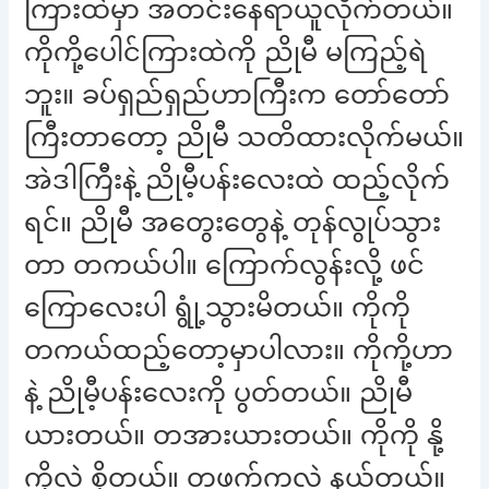
ကြားထဲမှာ အတင်းနေရာယူလိုက်တယ်။
ကိုကို့ပေါင်ကြားထဲကို ညိုမီ မကြည့်ရဲ
ဘူး။ ခပ်ရှည်ရှည်ဟာကြီးက တော်တော်
ကြီးတာတော့ ညိုမီ သတိထားလိုက်မယ်။
အဲဒါကြီးနဲ့ ညိုမီ့ပန်းလေးထဲ ထည့်လိုက်
ရင်။ ညိုမီ အတွေးတွေနဲ့ တုန်လွုပ်သွား
တာ တကယ်ပါ။ ကြောက်လွန်းလို့ ဖင်
ကြောလေးပါ ရွုံ့သွားမိတယ်။ ကိုကို
တကယ်ထည့်တော့မှာပါလား။ ကိုကို့ဟာ
နဲ့ ညိုမီ့ပန်းလေးကို ပွတ်တယ်။ ညိုမီ
ယားတယ်။ တအားယားတယ်။ ကိုကို နို့
ကိုလဲ စို့တယ်။ တဖက်ကလဲ နယ်တယ်။