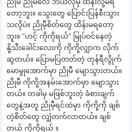
ညိုမီ ညိုမီလေ ဘယ်လိုမှ ထိန်းလို့မရ
တော့ဘူး။ သွေးတွေ ပြောင်းပြန်စီးသွား
သလိုပဲ။ ညိုမီ့စိတ်တွေ ထိန်းမရတော့
ဘူး။ “ဟင့် ကိုကိုရယ်” မြုပ်ဝင်နေတဲ့
နို့သီးခေါင်းလေးကို ကိုကို့လျှာက လိုက်
ဆွတယ်။ ပြောမပြတတ်တဲ့ တုန်ရီလွိုက်
မောမွုအောက်မှာ ညိုမီ မျောသွားတယ်။
ညိုမီ ကိုကို့အနမ်းအောက်မှာ မျောသွား
တယ်။ တခါမှ မဖြစ်ဘူးတဲ့ ခံစားချက်
တွေနဲ့အတူ ညိုမီ့ရင်ထဲမှာ ကိုကို့ကို ချစ်
တဲ့စိတ်တွေ လျှံတက်လာတယ်။ ချစ်
တယ် ကိုကိုရယ် ။