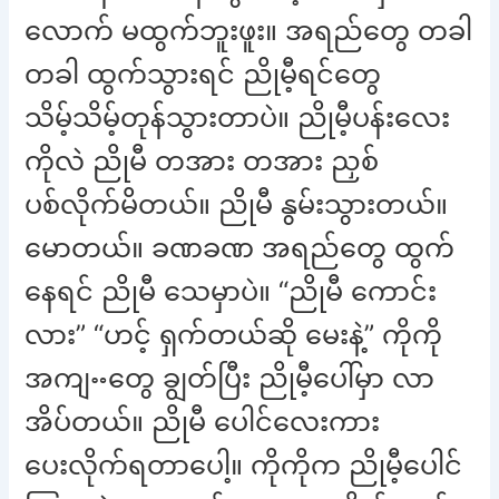
လောက် မထွက်ဘူးဖူး။ အရည်တွေ တခါ
တခါ ထွက်သွားရင် ညိုမီ့ရင်တွေ
သိမ့်သိမ့်တုန်သွားတာပဲ။ ညိုမီ့ပန်းလေး
ကိုလဲ ညိုမီ တအား တအား ညှစ်
ပစ်လိုက်မိတယ်။ ညိုမီ နွမ်းသွားတယ်။
မောတယ်။ ခဏခဏ အရည်တွေ ထွက်
နေရင် ညိုမီ သေမှာပဲ။ “ညိုမီ ကောင်း
လား” “ဟင့် ရှက်တယ်ဆို မေးနဲ့” ကိုကို
အကျႌတွေ ချွတ်ပြီး ညိုမီ့ပေါ်မှာ လာ
အိပ်တယ်။ ညိုမီ ပေါင်လေးကား
ပေးလိုက်ရတာပေါ့။ ကိုကိုက ညိုမီ့ပေါင်