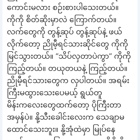
ကောင်းမလား စဉ်းစားပါသေးတယ်။
ကိုကို စိတ်ဆိုးမှာလဲ ကြောက်တယ်။
လက်တွေကို တွန့်ဆုပ် တွန့်ဆုပ်နဲ့ ဖယ်
လိုက်တော့ ညိုမီ့ရင်သားဆိုင်တွေ ကိုကို
မြင်သွားတယ်။ “သိပ်လှတာပဲကွာ” ကိုကို
ကြည့်တယ်။ တယုတယနဲ့ ကြည့်တယ်။
ညိုမီ့ရင်သားတွေက လှပါတယ်။ အရမ်း
ကြီးမထွားသေးပေမယ့် ရွယ်တူ
မိန်းကလေးတွေထက်တော့ ပိုကြီးတာ
အမှန်ပဲ။ နို့သီးခေါင်းလေးက သေချာမ
ထောင်သေးဘူး။ နို့အုံထဲမှာ မြုပ်နေ