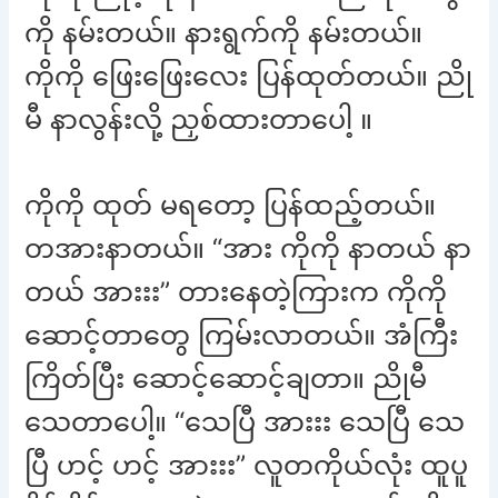
ကို နမ်းတယ်။ နားရွက်ကို နမ်းတယ်။
ကိုကို ဖြေးဖြေးလေး ပြန်ထုတ်တယ်။ ညို
မီ နာလွန်းလို့ ညှစ်ထားတာပေါ့ ။
ကိုကို ထုတ် မရတော့ ပြန်ထည့်တယ်။
တအားနာတယ်။ “အား ကိုကို နာတယ် နာ
တယ် အားးး” တားနေတဲ့ကြားက ကိုကို
ဆောင့်တာတွေ ကြမ်းလာတယ်။ အံကြီး
ကြိတ်ပြီး ဆောင့်ဆောင့်ချတာ။ ညိုမီ
သေတာပေါ့။ “သေပြီ အားးး သေပြီ သေ
ပြီ ဟင့် ဟင့် အားးး” လူတကိုယ်လုံး ထူပူ