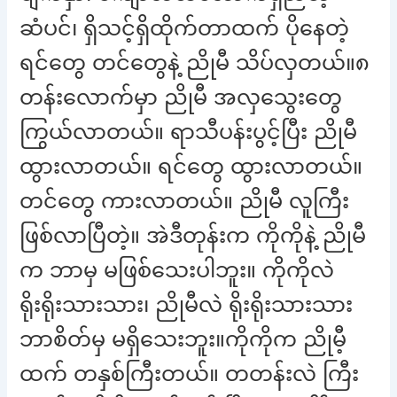
ဆံပင်၊ ရှိသင့်ရှိထိုက်တာထက် ပိုနေတဲ့
ရင်တွေ တင်တွေနဲ့ ညိုမီ သိပ်လှတယ်။၈
တန်းလောက်မှာ ညိုမီ အလှသွေးတွေ
ကြွယ်လာတယ်။ ရာသီပန်းပွင့်ပြီး ညိုမီ
ထွားလာတယ်။ ရင်တွေ ထွားလာတယ်။
တင်တွေ ကားလာတယ်။ ညိုမီ လူကြီး
ဖြစ်လာပြီတဲ့။ အဲဒီတုန်းက ကိုကိုနဲ့ ညိုမီ
က ဘာမှ မဖြစ်သေးပါဘူး။ ကိုကိုလဲ
ရိုးရိုးသားသား၊ ညိုမီလဲ ရိုးရိုးသားသား
ဘာစိတ်မှ မရှိသေးဘူး။ကိုကိုက ညိုမီ့
ထက် တနှစ်ကြီးတယ်။ တတန်းလဲ ကြီး