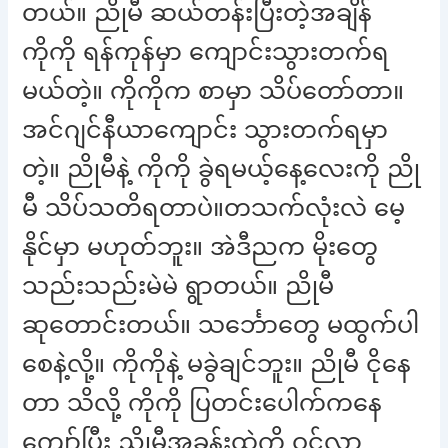
တယ်။ ညိုမီ ဆယ်တန်းပြီးတဲ့အချိန်
ကိုကို ရန်ကုန်မှာ ကျောင်းသွားတက်ရ
မယ်တဲ့။ ကိုကိုက စာမှာ သိပ်တော်တာ။
အင်ဂျင်နီယာကျောင်း သွားတက်ရမှာ
တဲ့။ ညိုမီနဲ့ ကိုကို ခွဲရမယ့်နေ့လေးကို ညို
မီ သိပ်သတိရတာပဲ။တသက်လုံးလဲ မေ့
နိုင်မှာ မဟုတ်ဘူး။ အဲဒီညက မိုးတွေ
သည်းသည်းမဲမဲ ရွာတယ်။ ညိုမီ
ဆုတောင်းတယ်။ သင်္ဘောတွေ မထွက်ပါ
စေနဲ့လို့။ ကိုကိုနဲ့ မခွဲချင်ဘူး။ ညိုမီ ငိုနေ
တာ သိလို့ ကိုကို ပြတင်းပေါက်ကနေ
ကျော်ပြီး ညိုမီ့အခန်းထဲကို ဝင်လာ