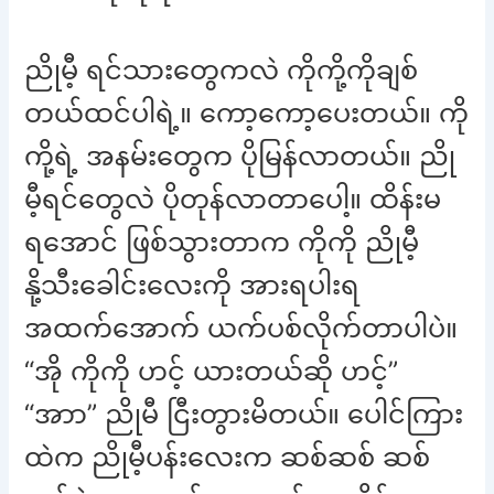
ညိုမီ့ ရင်သားတွေကလဲ ကိုကို့ကိုချစ်
တယ်ထင်ပါရဲ့။ ကော့ကော့ပေးတယ်။ ကို
ကို့ရဲ့ အနမ်းတွေက ပိုမြန်လာတယ်။ ညို
မီ့ရင်တွေလဲ ပိုတုန်လာတာပေါ့။ ထိန်းမ
ရအောင် ဖြစ်သွားတာက ကိုကို ညိုမီ့
နို့သီးခေါင်းလေးကို အားရပါးရ
အထက်အောက် ယက်ပစ်လိုက်တာပါပဲ။
“အို ကိုကို ဟင့် ယားတယ်ဆို ဟင့်”
“အာာ” ညိုမီ ငြီးတွားမိတယ်။ ပေါင်ကြား
ထဲက ညိုမီ့ပန်းလေးက ဆစ်ဆစ် ဆစ်