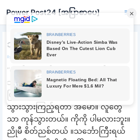
Skip
Power Post24 [အပြာစာပေ]
to
Main
content
Men
သဲမထိန်းနိုင်တော့ဘူး ကိုကိုရယ်
By
Chee Buu
/
February 16, 2023
“ဘော် … ဘော်” “ဘူ … ဘူ” ကမ်းနားမှာ
သင်္ဘော ကပ်ပြန်ပြီ။ ကိုကို ဒီသင်္ဘောနဲ့
ပြန်ပါလာမှာလား။ ညိုမီ စက်ဘီးလေးနဲ့
သွားသွားကြည့်ရတာ အမော။ လူတွေ
သာ ကုန်သွားတယ်။ ကိုကို ပါမလားဘူး။
ညိုမီ စိတ်ညစ်တယ် ။သင်္ဘောကြီးရယ်