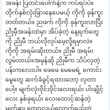
အခန်း ပြတင်းပေါက်နဲ့က ကပ်ရပ်ပဲ။
တိုက်နှစ်လုံးခြားနေပေမယ့် ကိုကို ခုန်ကူး
တတ်တယ်။ ညဖက် ကိုကို ခုန်ကူးလာပြီး
ညိုမီ့အခန်းထဲမှာ အိပ်ခဲ့တဲ့ နေ့ရက်တွေ
ကို ညိုမီ ဘယ်လိုလုပ်မေ့လို့ရမှာလဲ။
ကိုကို အရမ်းဆိုးတယ်။ ညိုမီ အရမ်း
လွမ်းတယ်။အမှန်ဆို ညိုမီက သိပ်လှတဲ့
ပန်းကလေးပါ။ ဖေဖေ မေမေရဲ့ ကောင်း
မွေတွေ ဆက်ခံခွင့်ရထားတော့ လှတာ
ပေါ့။ မျက်လုံးဝိုင်းဝိုင်းလေးရယ်၊ ပါးချိုင့်
လေး နှစ်ခုရယ်၊ လေးထောင့်ဆန်တဲ့
မျက်နှာ၊ ကျောလယ်လောက်ရှည်တဲ့