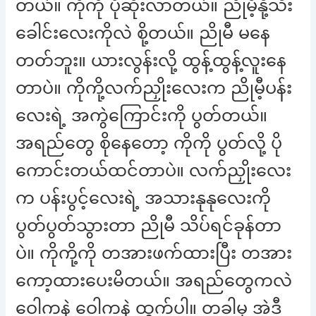
တယ်။ ကိုကို ပိုဆိုးလာတယ်။ ညိုမီ့နို့သီး
ခေါင်းလေးကိုလဲ စို့တယ်။ ညိုမီ မနေ
တတ်ဘူး။ ယားလွန်းလို့ ထွန့်ထွန့်လူးနေ
တာပဲ။ ကိုကို့လက်ညှိုးလေးက ညိုမီ့ပန်း
လေးရဲ့ အကွဲကြောင်းကို ပွတ်တယ်။
အရည်တွေ စိုနေတော့ ကိုကို ပွတ်လို့ ပို
ကောင်းတယ်ထင်တာပဲ။ လက်ညှိုးလေး
က ပန်းပွင့်လေးရဲ့ အသားနုနုလေးကို
ပွတ်ပွတ်သွားတာ ညိုမီ သိပ်ရင်ခုန်တာ
ပဲ။ ကိုကို့ကို တအားဖက်ထားပြီး တအား
ကော့ထားပေးမိတယ်။ အရည်တွေကလဲ
ဝေါကနဲ ဝေါကနဲ ထွက်ပါ့။ တခါမှ အဲဒီ