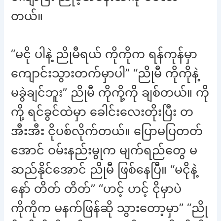
တယ်။
“မငို ပါနဲ့ ညိုမီရယ် ကိုကိုက ရန်ကုန်မှာ
ကျောင်းသွားတက်မှာပါ” “ညိုမီ ကိုကိုနဲ့
မခွဲချင်ဘူး” ညိုမီ ကိုကို့ကို ချစ်တယ်။ ကို
ကို့ ရင်ခွင်ထဲမှာ ခေါင်းလေးတိုးပြီး တ
အီးအီး ငိုပစ်လိုက်တယ်။ ပြောမပြတတ်
အောင် ဝမ်းနည်းမွုက မျက်ရည်တွေ မ
ဆည်နိုင်အောင် ညိုမီ ဖြစ်နေပြီ။ “မငိုနဲ့
နော် တိတ် တိတ်” “ဟင့် ဟင့် ငိုမှာပဲ
ကိုကိုက မနက်ဖြန်ဆို သွားတော့မှာ” “ညို