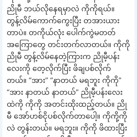
ညိုမီ ဘယ်လိုနေရမှာလဲ ကိုကိုရယ်။
တွန့်လိမ်ကောက်ကွေးပြီး တအားယား
တာပဲ။ တကိုယ်လုံး ပေါက်ကွဲမတတ်
အကြောတွေ တင်းတက်လာတယ်။ ကိုကို
ညိုမီ တွန့်လိမ်နေတဲ့ကြားက ညိုမီ့ပန်း
လေးကို တေ့လိုက်ပြီး ဖိချပစ်လိုက်
တယ်။ “အား” “နာတယ် မရဘူး ကိုကို”
“အား နာတယ် နာတယ်” ညိုမီ့ပန်းလေး
ထဲကို ကိုကို အတင်းထိုးထည့်တယ်။ ညို
မီ အော်ဟစ်ငိုပစ်လိုက်တာပေါ့။ ကိုကို့ကို
လဲ တွန်းတယ်။ မရဘူး။ ကိုကို ဖိထားပြီး