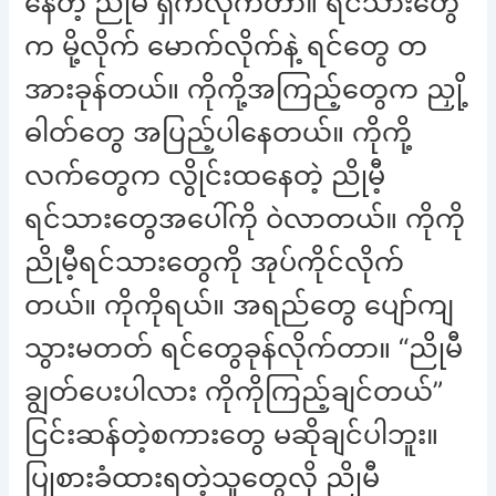
နေတဲ့ ညိုမီ ရှက်လိုက်တာ။ ရင်သားတွေ
က မို့လိုက် မောက်လိုက်နဲ့ ရင်တွေ တ
အားခုန်တယ်။ ကိုကို့အကြည့်တွေက ညှို့
ဓါတ်တွေ အပြည့်ပါနေတယ်။ ကိုကို့
လက်တွေက လွိုင်းထနေတဲ့ ညိုမီ့
ရင်သားတွေအပေါ်ကို ဝဲလာတယ်။ ကိုကို
ညိုမီ့ရင်သားတွေကို အုပ်ကိုင်လိုက်
တယ်။ ကိုကိုရယ်။ အရည်တွေ ပျော်ကျ
သွားမတတ် ရင်တွေခုန်လိုက်တာ။ “ညိုမီ
ချွတ်ပေးပါလား ကိုကိုကြည့်ချင်တယ်”
ငြင်းဆန်တဲ့စကားတွေ မဆိုချင်ပါဘူး။
ပြုစားခံထားရတဲ့သူတွေလို ညိုမီ