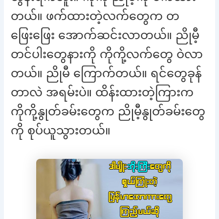
တယ်။ ဖက်ထားတဲ့လက်တွေက တ
ဖြေးဖြေး အောက်ဆင်းလာတယ်။ ညိုမီ့
တင်ပါးတွေနားကို ကိုကို့လက်တွေ ဝဲလာ
တယ်။ ညိုမီ ကြောက်တယ်။ ရင်တွေခုန်
တာလဲ အရမ်းပဲ။ ထိန်းထားတဲ့ကြားက
ကိုကို့နွုတ်ခမ်းတွေက ညိုမီ့နွုတ်ခမ်းတွေ
ကို စုပ်ယူသွားတယ်။