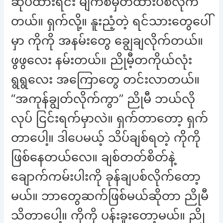
ဆုပ်ထားရင်း မျက်စိမှိတ်ထားပစ်လိုက်
တယ်။ ရှက်လို့။ နူးညံ့တဲ့ ရင်သားတွေပေါ်
မှာ ကိုကို အနမ်းတွေ ချွေချလိုက်တယ်။
ဖွဖွလေး နမ်းတယ်။ ညိုမီ့တကိုယ်လုံး
ရွရွလေး အကြောတွေ တင်းလာတယ်။
“အကုန်ချွတ်လိုက်ကွာ” ညိုမီ ဘယ်လို
လုပ် ငြင်းရက်မှာလဲ။ ရှက်တာတော့ ရှက်
တာပေါ့။ ဒါပေမယ့် သိပ်ချစ်ရတဲ့ ကိုကို
ဖြစ်နေတယ်လေ။ ချစ်တတ်စိတ်နဲ့
ချောက်ကမ်းပါးကို ခုန်ချပစ်လိုက်တော့
မယ်။ ဘာတွေဆက်ဖြစ်မယ်ဆိုတာ ညိုမီ
သိတာပေါ့။ ကိုကို ပန်းခူးတော့မယ်။ ညို