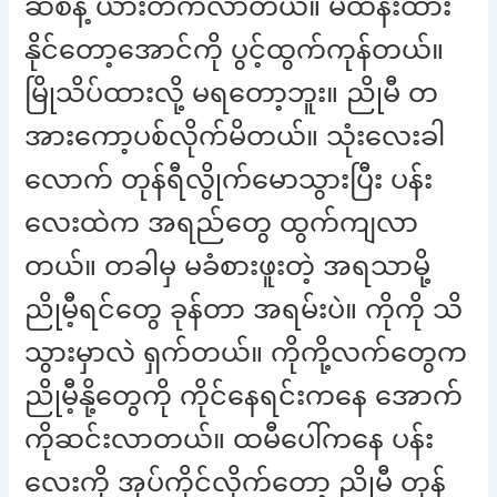
ဆစ်နဲ့ ယားတက်လာတယ်။ မထိန်းထား
နိုင်တော့အောင်ကို ပွင့်ထွက်ကုန်တယ်။
မြိုသိပ်ထားလို့ မရတော့ဘူး။ ညိုမီ တ
အားကော့ပစ်လိုက်မိတယ်။ သုံးလေးခါ
လောက် တုန်ရီလွိုက်မောသွားပြီး ပန်း
လေးထဲက အရည်တွေ ထွက်ကျလာ
တယ်။ တခါမှ မခံစားဖူးတဲ့ အရသာမို့
ညိုမီ့ရင်တွေ ခုန်တာ အရမ်းပဲ။ ကိုကို သိ
သွားမှာလဲ ရှက်တယ်။ ကိုကို့လက်တွေက
ညိုမီ့နို့တွေကို ကိုင်နေရင်းကနေ အောက်
ကိုဆင်းလာတယ်။ ထမီပေါ်ကနေ ပန်း
လေးကို အုပ်ကိုင်လိုက်တော့ ညိုမီ တုန်