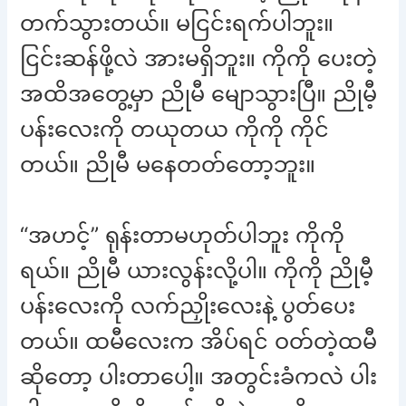
တက်သွားတယ်။ မငြင်းရက်ပါဘူး။
ငြင်းဆန်ဖို့လဲ အားမရှိဘူး။ ကိုကို ပေးတဲ့
အထိအတွေ့မှာ ညိုမီ မျောသွားပြီ။ ညိုမီ့
ပန်းလေးကို တယုတယ ကိုကို ကိုင်
တယ်။ ညိုမီ မနေတတ်တော့ဘူး။
“အဟင့်” ရုန်းတာမဟုတ်ပါဘူး ကိုကို
ရယ်။ ညိုမီ ယားလွန်းလို့ပါ။ ကိုကို ညိုမီ့
ပန်းလေးကို လက်ညှိုးလေးနဲ့ ပွတ်ပေး
တယ်။ ထမီလေးက အိပ်ရင် ဝတ်တဲ့ထမီ
ဆိုတော့ ပါးတာပေါ့။ အတွင်းခံကလဲ ပါး