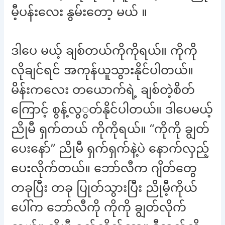
မီ့ပန်းလေး နွမ်းတော့ မယ် ။
ဒါပေ မယ့် ချစ်တယ်ကိုကိုရယ်။ ကိုကို
လိုချင်ရင် အကုန်ယူသွားနိုင်ပါတယ်။
မိန်းကလေး တယောက်ရဲ့ ချစ်တဲ့စိတ်
ကြောင့် စွန့်လွွတ်နိုင်ပါတယ်။ ဒါပေမယ့်
ညိုမီ ရှက်တယ် ကိုကိုရယ်။ “ကိုကို ချွတ်
ပေးနော်” ညိုမီ ရှက်ရှက်နဲ့ပဲ နောက်လှည့်
ပေးလိုက်တယ်။ ဘော်လီက ဂျိတ်တွေ
တခုပြီး တခု ပြုတ်သွားပြီး ညိုမီ့ကိုယ်
ပေါ်က ဘော်လီကို ကိုကို ချွတ်လိုက်