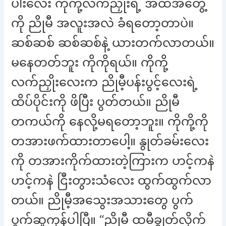
ပါးလေး ကိုကို့လက်ညှိုးရဲ့ အထိအတွေ့
ကို ညိုမီ အလူးအလဲ ခံရတော့တာပဲ။
ဆစ်ဆစ် ဆစ်ဆစ်နဲ့ ယားတက်လာတယ်။
မနေတတ်ဘူး ကိုကိုရယ်။ ကိုကို့
လက်ညှိုးလေးက ညိုမီ့ပန်းပွင့်လေးရဲ့
ထိပ်ပိုင်းကို ဖိပြီး ပွတ်တယ်။ ညိုမီ
တကယ်ကို နေလို့မရတော့ဘူး။ ကိုကို့ကို
တအားဖက်ထားတာပေါ့။ နွုတ်ခမ်းလေး
ကို တအားကိုက်ထားတဲ့ကြားက ဟင့်ကနဲ
ဟင့်ကနဲ ငြီးတွားသံလေး ထွက်ထွက်လာ
တယ်။ ညိုမီ့အသွေးအသားတွေ ပွက်
ပွက်ဆူကုန်ပါပြီ။ “ညိုမီ ထမီချွတ်လိုက်