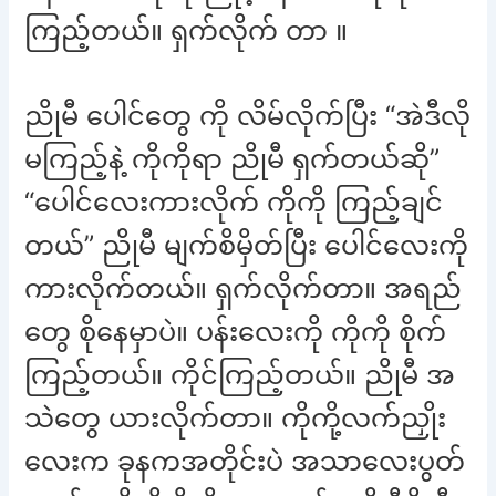
ကြည့်တယ်။ ရှက်လိုက် တာ ။
ညိုမီ ပေါင်တွေ ကို လိမ်လိုက်ပြီး “အဲဒီလို
မကြည့်နဲ့ ကိုကိုရာ ညိုမီ ရှက်တယ်ဆို”
“ပေါင်လေးကားလိုက် ကိုကို ကြည့်ချင်
တယ်” ညိုမီ မျက်စိမှိတ်ပြီး ပေါင်လေးကို
ကားလိုက်တယ်။ ရှက်လိုက်တာ။ အရည်
တွေ စိုနေမှာပဲ။ ပန်းလေးကို ကိုကို စိုက်
ကြည့်တယ်။ ကိုင်ကြည့်တယ်။ ညိုမီ အ
သဲတွေ ယားလိုက်တာ။ ကိုကို့လက်ညှိုး
လေးက ခုနကအတိုင်းပဲ အသာလေးပွတ်