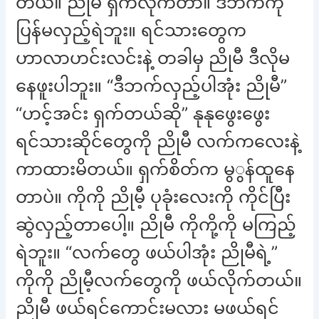
တယ်။ ညိုမီ ရှက်လိုက်တာ။ ဒီဘက်ကို
ပြန်မလှည့်ရဲဘူး။ ရင်သားတွေက
ဟာလာဟင်းလင်းနဲ့ တခါမှ ညိုမီ ဒီလိုမ
နေဖူးပါဘူး။ “ဒီဘက်လှည့်ပါအုံး ညိုမီ”
“ဟင့်အင်း ရှက်တယ်ဆို” နုနုဖွေးဖွေး
ရင်သားဆိုင်တွေကို ညိုမီ လက်ကလေးနဲ့
ကာထားမိတယ်။ ရှက်စိတ်က မွွန်ထူနေ
တာပဲ။ ကိုကို ညိုမီ့ ပုခုံးလေးကို ကိုင်ပြီး
ဆွဲလှည့်တာပေါ့။ ညိုမီ ကိုကို့ကို မကြည့်
ရဲဘူး။ “လက်တွေ ဖယ်ပါအုံး ညိုမီရဲ့”
ကိုကို ညိုမီ့လက်တွေကို ဖယ်လိုက်တယ်။
ညိုမီ ဖယ်ရင်ကောင်းမလား မဖယ်ရင်