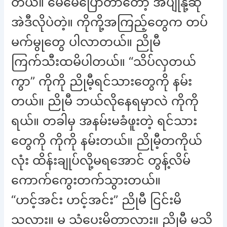
တယ်။ မေမေပြောတာတော့ အပျိုနို့ဆို
အဲဒီလိုပဲတဲ့။ ကိုကို့အကြည့်တွေက တပ်
မက်မွုတွေ ပါလာတယ်။ ညိုမီ
ကြက်သီးထမိပါတယ်။ “သိပ်လှတယ်
ကွာ” ကိုကို ညိုမီ့ရင်သားတွေကို နမ်း
တယ်။ ညိုမီ ဘယ်လိုနေရမှာလဲ ကိုကို
ရယ်။ တခါမှ အနမ်းမခံဖူးတဲ့ ရင်သား
တွေကို ကိုကို နမ်းတယ်။ ညိုမီ့တကိုယ်
လုံး ထိန်းချုပ်လို့မရအောင် တွန့်လိမ်
ကောက်ကွေးတက်သွားတယ်။
“ဟင့်အင်း ဟင့်အင်း” ညိုမီ ငြင်းမိ
သလား။ မ သံပေးမိတာလား။ ညိုမီ မသိ