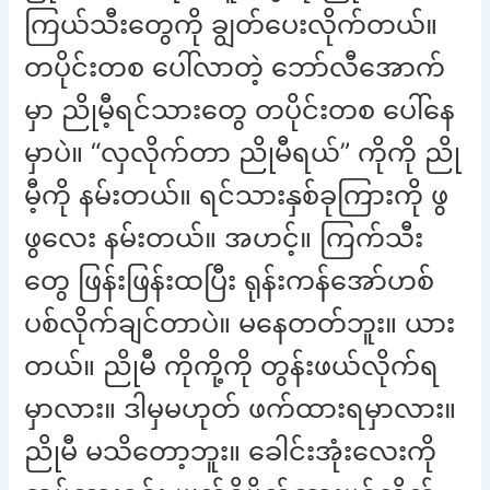
ကြယ်သီးတွေကို ချွတ်ပေးလိုက်တယ်။
တပိုင်းတစ ပေါ်လာတဲ့ ဘော်လီအောက်
မှာ ညိုမီ့ရင်သားတွေ တပိုင်းတစ ပေါ်နေ
မှာပဲ။ “လှလိုက်တာ ညိုမီရယ်” ကိုကို ညို
မီ့ကို နမ်းတယ်။ ရင်သားနှစ်ခုကြားကို ဖွ
ဖွလေး နမ်းတယ်။ အဟင့်။ ကြက်သီး
တွေ ဖြန်းဖြန်းထပြီး ရုန်းကန်အော်ဟစ်
ပစ်လိုက်ချင်တာပဲ။ မနေတတ်ဘူး။ ယား
တယ်။ ညိုမီ ကိုကို့ကို တွန်းဖယ်လိုက်ရ
မှာလား။ ဒါမှမဟုတ် ဖက်ထားရမှာလား။
ညိုမီ မသိတော့ဘူး။ ခေါင်းအုံးလေးကို