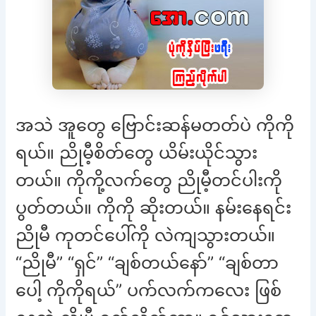
အသဲ အူတွေ ဗြောင်းဆန်မတတ်ပဲ ကိုကို
ရယ်။ ညိုမီ့စိတ်တွေ ယိမ်းယိုင်သွား
တယ်။ ကိုကို့လက်တွေ ညိုမီ့တင်ပါးကို
ပွတ်တယ်။ ကိုကို ဆိုးတယ်။ နမ်းနေရင်း
ညိုမီ ကုတင်ပေါ်ကို လဲကျသွားတယ်။
“ညိုမီ” “ရှင်” “ချစ်တယ်နော်” “ချစ်တာ
ပေါ့ ကိုကိုရယ်” ပက်လက်ကလေး ဖြစ်