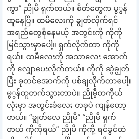
ကွာ” ညိုမီ ရှက်တယ်။ စိတ်တွေက မွွန်
ထူနေပြီ။ ထမီလေးကို ချွတ်လိုက်ရင်
အရည်တွေစိုနေမယ့် အတွင်းကို ကိုကို
မြင်သွားမှာပေါ့။ ရှက်လိုက်တာ ကိုကို
ရယ်။ ထမီလေးကို အသာလေး အောက်
ကို လျှောပေးလိုက်တယ်။ ကိုကို ဆွဲချွတ်
ပြီး ခုတင်အောက်ကို ပစ်ချလိုက်တာပေါ့။
မွွန်ထူတက်သွားတာပဲ။ ညိုမီ့တကိုယ်
လုံးမှာ အတွင်းခံလေး တခုပဲ ကျန်တော့
တယ်။ “ချွတ်လေ ညိုမီ” “ညိုမီ ရှက်
တယ် ကိုကိုရယ်” ညိုမီ ကိုကို့ ရင်ခွင်ထဲ