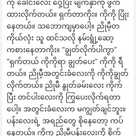
ကို ခေါင်းလေး ဝှေ့ပြီး မျက်နှာကို ဖွက်
ထားလိုက်တယ်။ ရှက်တာကိုး။ ကိုကို ပြုံး
နေတယ်။ သဘောကျမှာပေါ့။ ညိုမီ့တ
ကိုယ်လုံး သူ ထင်သလို နမ်းရွုံ့ဆော့
ကစားနေတာကိုး။ “ချွတ်လိုက်ပါကွာ”
“ရှက်တယ် ကိုကိုရာ ချွတ်ပေး” ကိုကို ရီ
တယ်။ ညိုမီ့အတွင်းခံလေးကို ကိုကိုချွတ်
လိုက်တယ်။ ညိုမီ နွုတ်ခမ်းလေး ကိုက်
ပြီး တင်ပါးလေးကို ကြွပေးလိုက်ရတာ
ပေါ့။ အတွင်းခံလေးက မကျွတ်ချင်ဘူး။
ပန်းလေးရဲ့ အရည်တွေ စိုနေတော့ ကပ်
နေတယ်။ ကိုကု ညိုမီ့ပန်းလေးကို စိုက်