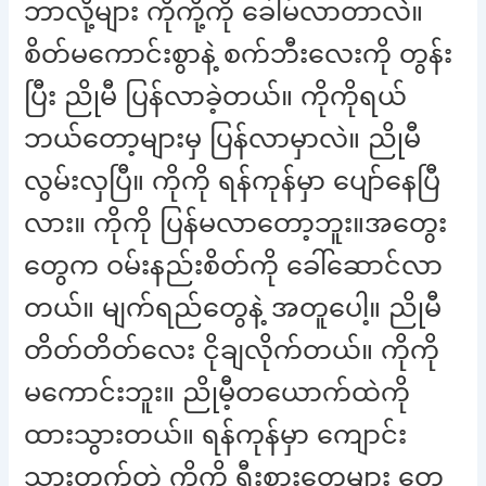
ဘာလို့များ ကိုကို့ကို ခေါ်မလာတာလဲ။
စိတ်မကောင်းစွာနဲ့ စက်ဘီးလေးကို တွန်း
ပြီး ညိုမီ ပြန်လာခဲ့တယ်။ ကိုကိုရယ်
ဘယ်တော့များမှ ပြန်လာမှာလဲ။ ညိုမီ
လွမ်းလှပြီ။ ကိုကို ရန်ကုန်မှာ ပျော်နေပြီ
လား။ ကိုကို ပြန်မလာတော့ဘူး။အတွေး
တွေက ဝမ်းနည်းစိတ်ကို ခေါ်ဆောင်လာ
တယ်။ မျက်ရည်တွေနဲ့ အတူပေါ့။ ညိုမီ
တိတ်တိတ်လေး ငိုချလိုက်တယ်။ ကိုကို
မကောင်းဘူး။ ညိုမီ့တယောက်ထဲကို
ထားသွားတယ်။ ရန်ကုန်မှာ ကျောင်း
သွားတက်တဲ့ ကိုကို ရီးစားတွေများ တွေ့