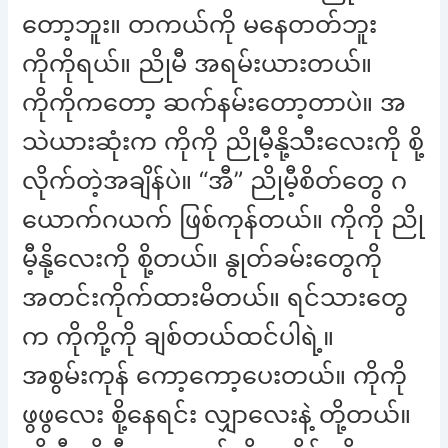
တော့ဘူး။ တကယ်ကို မနေတတ်ဘူး
ကိုကိုရယ်။ ညိုမီ အရမ်းယားတယ်။
ကိုကိုကတော့ ဆက်နမ်းတော့တာပဲ။ အ
သဲယားဆုံးက ကိုကို ညိုမီ့နို့သီးလေးကို စို့
လိုက်တဲ့အချိန်ပဲ။ “အီ” ညိုမီ့စိတ်တွေ ဂ
ယောက်ဂယက် ဖြစ်ကုန်တယ်။ ကိုကို ညို
မီ့နို့လေးကို စို့တယ်။ နွုတ်ခမ်းတွေကို
အတင်းကိုက်ထားမိတယ်။ ရင်သားတွေ
က ကိုကို့ကို ချစ်တယ်ထင်ပါရဲ့။
အစွမ်းကုန် ကော့ကော့ပေးတယ်။ ကိုကို
ဖွဖွလေး စို့နေရင်း လျှာလေးနဲ့ တို့တယ်။