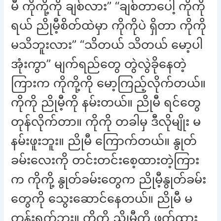
မီ ကိုကို့ကို ချစ်လား” “ချစ်တာပေါ့ ကိုကို
ရယ် ညိုမီ့စိတ်ထဲမှာ ကိုကိုပဲ ရှိတာ ကိုကို
မသိဘူးလား” “သိတယ် သိတယ် မော့ပါ
အုံးကွာ” မျက်ရည်တွေ တွဲလွဲခိုနေတဲ့
ကြားက ကိုကို့ကို မော့ကြည့်လိုက်တယ်။
ကိုကို ညိုမီ့ကို နမ်းတယ်။ ညိုမီ ရင်တွေ
တုန်လိုက်တာ။ ကိုကို တခါမှ ဒီလိုမျိုး မ
နမ်းဖူးဘူး။ ညိုမီ ကြောက်တယ်။ နွုတ်
ခမ်းလေးကို တင်းတင်းစေ့ထားတဲ့ကြား
က ကိုကို့ နွုတ်ခမ်းတွေက ညိုမီ့နွုတ်ခမ်း
တွေကို သွေးဆောင်နေတယ်။ ညိုမီ မ
တွန်းရက်ဘူး။ ကိုကို ညိုမီ့ကို ဖက်ထား