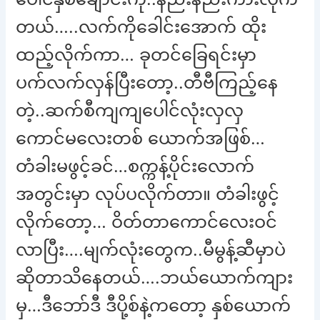
တယ်…..လက်ကိုခေါင်းအောက် ထိုး
ထည့်လိုက်ကာ… ခုတင်ခြေရင်းမှာ
ပက်လက်လှန်ပြီးတော့..တီဗီကြည့်နေ
တဲ့..ဆက်စီကျကျပေါင်လုံးလှလှ
ကောင်မလေးတစ် ယောက်အဖြစ်…
တံခါးမဖွင့်ခင်…စက္ကန့်ပိုင်းလောက်
အတွင်းမှာ လုပ်ပလိုက်တာ။ တံခါးဖွင့်
လိုက်တော့… ဝိတ်တာကောင်လေးဝင်
လာပြီး….မျက်လုံးတွေက..မီမွန့်ဆီမှာပဲ
ဆိုတာသိနေတယ်….ဘယ်ယောက်ကျား
မှ…ဒီဘော်ဒီ ဒီပို့စ်နဲ့ကတော့ နှစ်ယောက်