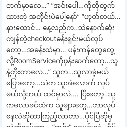
တက်မှာလေ…” “အင်းပေါ့…ကိုတို့တွက်
ထားတဲ့ အတိုင်းပဲပေါ့နော်” “ဟုတ်တယ်…
နားထောင်… နေ့လည်က..သဲနောက်ဆုံး
ကျန်တဲ့checkoutခန်းရှင်းမယ်လုပ်
တော့…အခန်းထဲမှာ… ပန်းကန်တွေတွေ့
လို့RoomServiceကိုဖုန်းဆက်တော့…သူ
နဲ့တိုးတာလေ…” သူက…သူလာခဲ့မယ်
ပြောတော့…သဲက သူအဲလောက် လုပ်
မယ်လို့ဘယ် ထင်မှာလဲ…. ပြီးတော့..သူ
ကမလာခင်ထဲက သူများတွေ…ဘာလုပ်
နေလဲဆိုတာကြည့်လာတာ…ပိုင်ပြီဆိုမှ