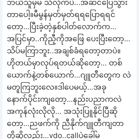
ဘယ်သူမှမ သိလိုက်ပဲ…အဆင်ပြေသွား
တာပေါ့။မီမွန်မှတ်မှတ်ရရပြောရရင်
တော့…ပြီးခဲ့တဲ့နှစ်ပါတ်လောက်က…
အပြင်မှာ..ကိုညီ့ကိုအဖြေ ပေးပြီးတော့…
သိပ်မကြာဘူး..အချစ်ခံရတော့တာပဲ။
ဟိုတယ်မှာလုပ်ရတယ်ဆိုတော့… တစ်
ယောက်နဲ့တစ်ယောက်…ဂျူတီတွေက လဲ
မတူကြဘူးလေ။ဒါပေမယ့်…အခု
နောက်ပိုင်းကျတော့…နည်းပညာကလဲ
အကုန်လုံးလိုလို… အသုံးပြူနိုင်ပြီဆို
တော့…ညဖက်ကို ညီနိုက်ဂျူတီကျတာ
တို့ဆိုလည်း…vdo..callပဲခေါ်မ