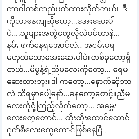
တာဝါတစ်ထည်ပတ်ထားလိုက်တယ်။ ဒီ
ကိုလာနေကျဆိုတော့…အေးဆေးပါ
ပဲ….သူများအတွဲတွေလိုလဲဝင်တာနဲ့…
နမ်း ဖက်နေရအောင်လဲ…အငမ်းမရ
မဟုတ်တော့အေးဆေးပါပဲ။တစ်ခုတော့ရှိ
တယ်…မီမွန့်ရဲ့ညီမလေးကိုတော့… ရေမ
ဆေးထားဘူး။ဒါ ကတော့…နောက်ဆိုဘာ
လဲ သိရမှာပေါ့နော်…ခနတော့စောင့်။ညီမ
လေးကိုငုံ့ကြည့်လိုက်တော့… အမွှေး
လေးတွေတောင်… ထိုးထိုးထောင်ထောင်
ငုတ်စိလေးတွေတောင်ဖြစ်နေပြီ….