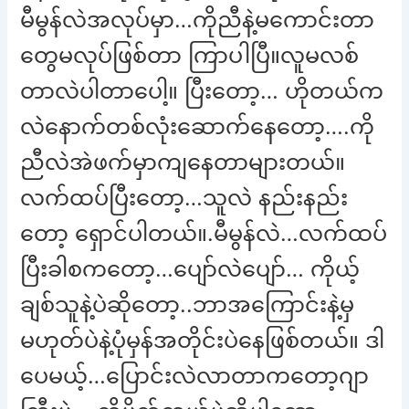
မီမွန်လဲအလုပ်မှာ…ကိုညီနဲ့မကောင်းတာ
တွေမလုပ်ဖြစ်တာ ကြာပါပြီ။လူမလစ်
တာလဲပါတာပေါ့။ ပြီးတော့… ဟိုတယ်က
လဲနောက်တစ်လုံးဆောက်နေတော့….ကို
ညီလဲအဲဖက်မှာကျနေတာများတယ်။
လက်ထပ်ပြီးတော့…သူလဲ နည်းနည်း
တော့ ရှောင်ပါတယ်။.မီမွန်လဲ…လက်ထပ်
ပြီးခါစကတော့…ပျော်လဲပျော်… ကိုယ့်
ချစ်သူနဲ့ပဲဆိုတော့..ဘာအကြောင်းနဲ့မှ
မဟုတ်ပဲနဲ့ပုံမှန်အတိုင်းပဲနေဖြစ်တယ်။ ဒါ
ပေမယ့်…ပြောင်းလဲလာတာကတော့ဂျာ