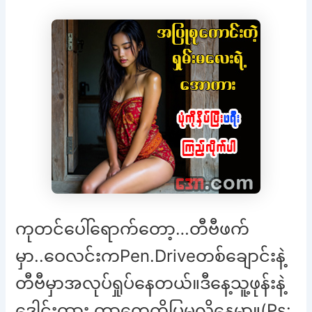
ကုတင်ပေါ်ရောက်တော့…တီဗီဖက်
မှာ..ဝေလင်းကPen.Driveတစ်ချောင်းနဲ့
တီဗီမှာအလုပ်ရှုပ်နေတယ်။ဒီနေ့သူ့ဖုန်းနဲ့
ဒေါင်းထား တာတွေကိုပြမလို့နေမှာ။(Ps: