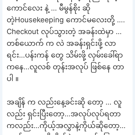
ကောင်လေး နဲ့ … မီမွန်စိုး ဆို
တဲ့Housekeeping ကောင်မလေးတို့ ….
Checkout လုပ်သွားတဲ့ အခန်းထဲမှာ …
တစ်ယောက် က လဲ အခန်းရှင်းဖို့ လာ
ရင်း…ပန်းကန် တွေ သိမ်းဖို့ လှမ်းခေါ်ရာ
ကနေ…လူလစ် တုန်းအလုပ် ဖြစ်နေ တာ
ပါ ။
အချိန် က လည်းနေ့ခင်းဆို တော့ … လူ
လည်း ရှင်းပြီးတော့…အလုပ်လုပ်ရတာ
ကလည်း…ကိုယ့်အလွှာနဲ့ကိုယ်ဆိုတော့…