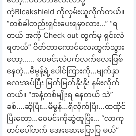
တဲ့Blcakshield ကိုလှမ်းယူလိုက်တယ်။
“တစ်ခါတည်းရှင်းပေးရမှာလား…” “ရ
တယ် အကို Check out ထွက်မှ ရှင်းလဲ
ရတယ်” ဝိတ်တာကောင်လေးထွက်သွား
တော့…… ဝေမင်းလဲပက်လက်လေးဖြစ်
နေတဲ့…မီမွန့်ရဲ့ပေါင်ကြားကို…မျက်နှာ
လေးအပ်ပြီး မြတ်မြတ်နိုးနိုး နမ်းလိုက်
တယ်။ “အနံ့တစ်မျိုးရ နေတယ် သဲ”
ခစ်….ဆိုပြီး…မီမွန်…ရီလိုက်ပြီး…ထထိုင်
ပြီးတော့…ဝေမင်းကိုဆွဲထူပြီး… “လာကု
တင်ပေါ်တက် အေးဆေးပြောပြ မယ်”