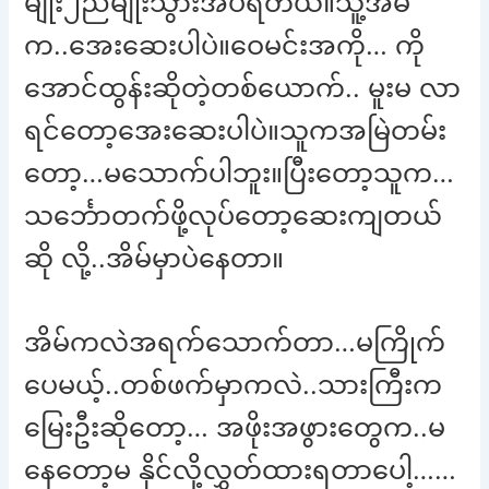
မျိုး၂ညမျိုးသွားအိပ်ရတယ်။သူ့အိမ်
က..အေးဆေးပါပဲ။ဝေမင်းအကို… ကို
အောင်ထွန်းဆိုတဲ့တစ်ယောက်.. မူးမ လာ
ရင်တော့အေးဆေးပါပဲ။သူကအမြဲတမ်း
တော့…မသောက်ပါဘူး။ပြီးတော့သူက…
သင်္ဘောတက်ဖို့လုပ်တော့ဆေးကျတယ်
ဆို လို့..အိမ်မှာပဲနေတာ။
အိမ်ကလဲအရက်သောက်တာ…မကြိုက်
ပေမယ့်..တစ်ဖက်မှာကလဲ..သားကြီးက
မြေးဦးဆိုတော့… အဖိုးအဖွားတွေက..မ
နေတော့မ နိုင်လို့လွှတ်ထားရတာပေါ့……