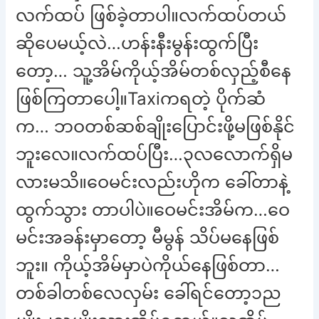
လက်ထပ် ဖြစ်ခဲ့တာပါ။လက်ထပ်တယ်
ဆိုပေမယ့်လဲ…ဟန်းနီးမွန်းထွက်ပြီး
တော့… သူ့အိမ်ကိုယ့်အိမ်တစ်လှည့်စီနေ
ဖြစ်ကြတာပေါ့။Taxiကရတဲ့ ပိုက်ဆံ
က… ဘဝတစ်ဆစ်ချိုးပြောင်းဖို့မဖြစ်နိုင်
ဘူးလေ။လက်ထပ်ပြီး…၃လလောက်ရှိမ
လားမသိ။ဝေမင်းလည်းဟိုက ခေါ်တာနဲ့
ထွက်သွား တာပါပဲ။ဝေမင်းအိမ်က…ဝေ
မင်းအခန်းမှာတော့ မီမွန် သိပ်မနေဖြစ်
ဘူး။ ကိုယ့်အိမ်မှာပဲကိုယ်နေဖြစ်တာ…
တစ်ခါတစ်လေလှမ်း ခေါ်ရင်တော့၁ည