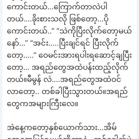
ကောင်းတယ်…ကြောက်တာလဲပါ
တယ်….ခိုးစားသလို ဖြစ်တော့…ပို
ကောင်းတယ်..” “သဲကိုပြီးလိုက်တော့မယ်
နော်…” “အင်း…..ပြီးချင်ရင် ပြီးလိုက်
တော့…..” ဝေမင်းအားရပါးရဆောင့်ချပြီး
တော့… အရည်တွေအထဲပန်းထည့်လိုက်
တယ်။မီမွန် လဲ….အရည်တွေအထဲဝင်
လာတော့.. တစ်ခါပြီးသွားတယ်။အရည်
တွေကအများကြီးလေ။
အဲနေ့ကတော့နှစ်ယောက်သား…အိမ်