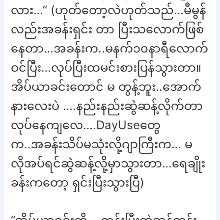
လား…” (ဟုတ်တော့လဲဟုတ်သည်…မီမွန်
လည်းအခန်းရှင်း တာ ပြီးသလောက်ဖြစ်
နေတာ…အခန်းက..မနက်၁၀နာရီလောက်
ဝင်ပြီး…လုပ်ပြီးထမင်းစားပြန်သွားတာ။
အိပ်ယာခင်းတောင် မ တွန့်ဘူး..အောက်
နားလေးပဲ ….နည်းနည်းဆွဲဆန့်လိုက်တာ
လုပ်နေကျလေ….DayUseတွေ
က..အခန်းသိပ်မသုံးလို့ဂျာကြီးက… မ
လိုအပ်ရင်ဆွဲဆန့်လို့မှာသွားတာ…ရေချိုး
ခန်းကတော့ ရှင်းပြီးသွားပြီ)