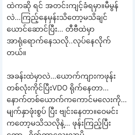
ထဲကဆို ရင် အတင်းကျင့်ခံရမှာ။မီမွန်
လဲ…ကြည့်နေမှန်းသိတော့မသိချင်
ယောင်ဆောင်ပြီး… တီဗီထဲမှာ
အာရုံရောက်နေသလို..လုပ်နေလိုက်
တယ်။
အခန်းထဲမှာလဲ…ယောက်ကျားကဖုန်း
တစ်လုံးကိုင်ပြီးVDO ရိုက်နေတာ…
နောက်တစ်ယောက်ကကောင်မလေးကို…
မျက်နှာဖုံးစွပ် ပြီး ဗျင်းနေတာ။ဝေမင်း
ကတော့မသိသလိုနဲ့… ဖုန်းကြည့်ပြီး
တော့…ဝိတ်တာလေးလာပို့