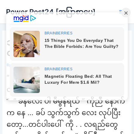
Skip
Power Post24 [အပြာစာပေ]
to
Main
content
Men
သုံးယောက်စလုံး ကောင်းလွန်းပါ
တယ်ရှင်
By
Chee Buu
/
July 9, 2022
“ ကိုညီ . . မလုပ်နဲ့ တော့ …
တစ်ယောက်ယောက် တွေ့သွား လိမ့်မယ်
” “ ခနလေး ပါ မီမွန်ရယ် ” ကိုညီ နောက်
က နေ … ခပ် သွက်သွက် လေး လုပ်ပြီး
တော့…တင်ပါးပေါ် ကို . . လရည်တွေ