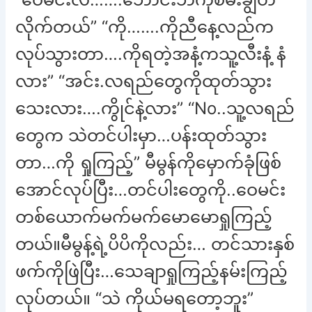
လိုက်တယ်” “ကို…….ကိုညီနေ့လည်က
လုပ်သွားတာ….ကိုရတဲ့အနံ့ကသူ့လီးနံ့ နံ
လား” “အင်း.လရည်တွေကိုထုတ်သွား
သေးလား….ကွိုင်နဲ့လား” “No..သူ့လရည်
တွေက သဲတင်ပါးမှာ…ပန်းထုတ်သွား
တာ…ကို ရှုကြည့်” မီမွန်ကိုမှောက်ခုံဖြစ်
အောင်လုပ်ပြီး…တင်ပါးတွေကို..ဝေမင်း
တစ်ယောက်မက်မက်မောမောရှုကြည့်
တယ်။မီမွန့်ရဲ့ပိပိကိုလည်း… တင်သားနှစ်
ဖက်ကိုဖြဲပြီး…သေချာရှုကြည့်နမ်းကြည့်
လုပ်တယ်။ “သဲ ကိုယ်မရတော့ဘူး”