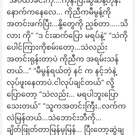
“အိပ်ယာခင်းကို….ကုန်းပြီးဆွဲဆန့်တုန်း
နောက်ကနေလေ… ကိုညီကမီမွန့်ကို
အတင်းဖက်ပြီး…နို့တွေကို ညှစ်တာ…..သိ
လား ကို” “ဒ င်းဆက်ပြော မရပ်နဲ့” “သဲကို
ပေါင်ကြားကိုစမ်းတော့…သဲလည်း
အတင်းရုန်းတာပဲ ကိုညီက အရမ်းသန်
တယ်…” “မီမွန်ရယ်တဲ့ နင် က နင့်ဘဲနဲ့
လုပ်ဖူးနေတာပဲ.ငါလုပ်ချင်တယ်” လို့
ပြောတော့ “သဲလည်း… မရပါဘူးပြော
သေးတယ်” “သူကအတင်းကြီး..လက်က
လဲမြန်တယ်…သဲဘောင်းဘီကို…
ချိတ်ဖြုတ်တာမြန်မှမြန်… ပြီးတော့ဆွဲချ