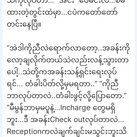
သဲကိုလုပ်တာ… “အင်း” ဝေမင်းလဲ…စိမ်
ထားတဲ့တွင်းထဲမှာ…ငပဲကတော်တော်
တင်းနေပြီ။
“အဲဒါကိုညီလဲရောက်လာတော့..အခန်းကို
လော့ချလိုက်တယ်သဲလည်းလန့်သွားတာ
ပေါ့..သဲတို့ကအခန်းသန့်ရှင်းရေးလုပ်
ရင်… တံခါးပိတ်လို့မှမရတာ..” “ကိုညီ
ဘာလုပ်တာလဲ..တံခါးဖွင့်လို့ပြောတော.”
“မီမွန်ဘာမှမပူနဲ့…Incharge တွေမရှိ
ဘူး…ဒီ အခန်းCheck outလုပ်တာလဲ…
Receptionကလဲချက်ချင်းမသွင်းဘူးသိ