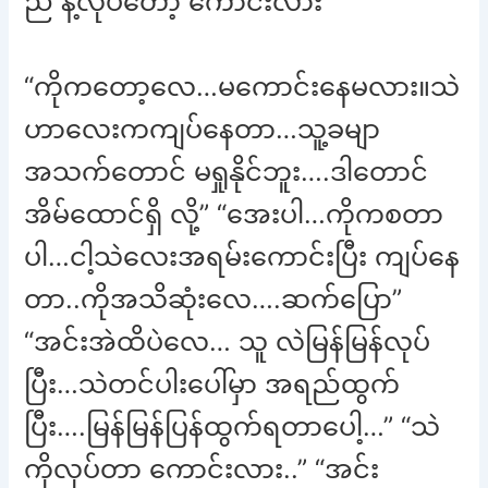
ညီ နဲ့လုပ်တော့ ကောင်းလား”
“ကိုကတော့လေ…မကောင်းနေမလား။သဲ
ဟာလေးကကျပ်နေတာ…သူ့ခမျာ
အသက်တောင် မရှုနိုင်ဘူး….ဒါတောင်
အိမ်ထောင်ရှိ လို့” “အေးပါ…ကိုကစတာ
ပါ…ငါ့သဲလေးအရမ်းကောင်းပြီး ကျပ်နေ
တာ..ကိုအသိဆုံးလေ….ဆက်ပြော”
“အင်းအဲထိပဲလေ… သူ လဲမြန်မြန်လုပ်
ပြီး…သဲတင်ပါးပေါ်မှာ အရည်ထွက်
ပြီး….မြန်မြန်ပြန်ထွက်ရတာပေါ့…” “သဲ
ကိုလုပ်တာ ကောင်းလား..” “အင်း