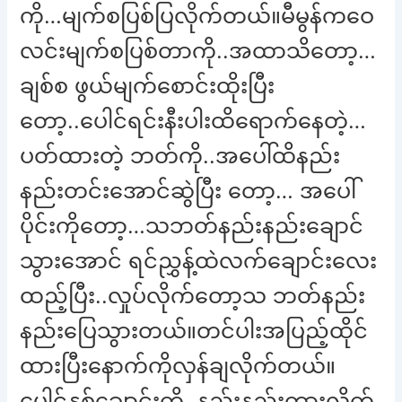
ကို…မျက်စပြစ်ပြလိုက်တယ်။မီမွန်ကဝေ
လင်းမျက်စပြစ်တာကို..အထာသိတော့…
ချစ်စ ဖွယ်မျက်စောင်းထိုးပြီး
တော့..ပေါင်ရင်းနီးပါးထိရောက်နေတဲ့…
ပတ်ထားတဲ့ ဘတ်ကို..အပေါ်ထိနည်း
နည်းတင်းအောင်ဆွဲပြီး တော့… အပေါ်
ပိုင်းကိုတော့…သဘတ်နည်းနည်းချောင်
သွားအောင် ရင်ညွှန့်ထဲလက်ချောင်းလေး
ထည့်ပြီး..လှုပ်လိုက်တော့သ ဘတ်နည်း
နည်းပြေသွားတယ်။တင်ပါးအပြည့်ထိုင်
ထားပြီးနောက်ကိုလှန်ချလိုက်တယ်။
ပေါင်နှစ်ချောင်းကို..နည်းနည်းကားလိုက်