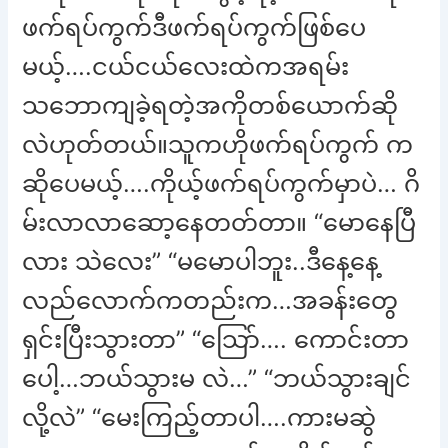
ဖက်ရပ်ကွက်ဒီဖက်ရပ်ကွက်ဖြစ်ပေ
မယ့်….ငယ်ငယ်လေးထဲကအရမ်း
သဘောကျခဲ့ရတဲ့အကိုတစ်ယောက်ဆို
လဲဟုတ်တယ်။သူကဟိုဖက်ရပ်ကွက် က
ဆိုပေမယ့်….ကိုယ့်ဖက်ရပ်ကွက်မှာပဲ… ဂိ
မ်းလာလာဆော့နေတတ်တာ။ “မောနေပြီ
လား သဲလေး” “မမောပါဘူး..ဒီနေ့နေ့
လည်လောက်ကတည်းက…အခန်းတွေ
ရှင်းပြီးသွားတာ” “သြော်…. ကောင်းတာ
ပေါ့…ဘယ်သွားမ လဲ…” “ဘယ်သွားချင်
လို့လဲ” “မေးကြည့်တာပါ….ကားမဆွဲ