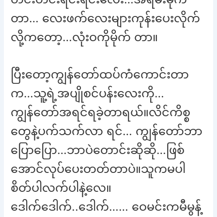
တာ… လေးဖက်လေးများကုန်းပေးလိုက်
လို့ကတော့…လုံးဝကိုမိုက် တာ။
ပြီးတော့ကျွန်တော်ထပ်ကံကောင်းတာ
က…သူ့ရဲ့အပျိုစင်ပန်းလေးကို…
ကျွန်တော်အရင်ရခဲ့တာရယ်။လိင်ကိစ္စ
တွေနဲ့ပက်သက်လာ ရင်… ကျွန်တော်ဘာ
ပြောပြော…ဘာပဲတောင်းဆိုဆို…ဖြစ်
အောင်လုပ်ပေးတတ်တာပဲ။သူကမပါ
စိတ်ပါလက်ပါနဲ့လေ။
ဒေါက်ဒေါက်..ဒေါက်…… ဝေမင်းကမီမွန့်