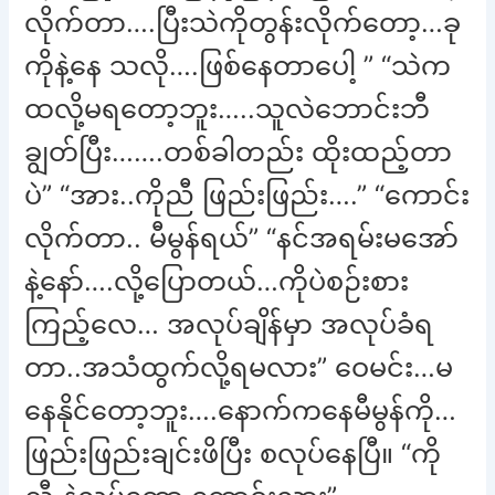
လိုက်တာ….ပြီးသဲကိုတွန်းလိုက်တော့…ခု
ကိုနဲ့နေ သလို….ဖြစ်နေတာပေါ့ ” “သဲက
ထလို့မရတော့ဘူး…..သူလဲဘောင်းဘီ
ချွတ်ပြီး…….တစ်ခါတည်း ထိုးထည့်တာ
ပဲ” “အား..ကိုညီ ဖြည်းဖြည်း….” “ကောင်း
လိုက်တာ.. မီမွန်ရယ်” “နင်အရမ်းမအော်
နဲ့နော်….လို့ပြောတယ်…ကိုပဲစဉ်းစား
ကြည့်လေ… အလုပ်ချိန်မှာ အလုပ်ခံရ
တာ..အသံထွက်လို့ရမလား” ဝေမင်း…မ
နေနိုင်တော့ဘူး….နောက်ကနေမီမွန်ကို…
ဖြည်းဖြည်းချင်းဖိပြီး စလုပ်နေပြီ။ “ကို