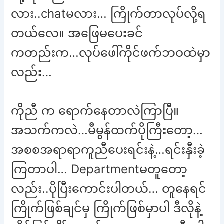
လား..chatမလား… ကြိုက်တာလုပ်လို့ရ
တယ်လေ။ အဖြေမပေးခင်
ကတည်းက…လုပ်ဖေါ်ကိုင်ဖက်ဘဝထဲမှာ
လည်း…
ကိုညီ က ရောက်နေတာလဲကြာပြီ။
အသက်ကလဲ…မီမွန်ထက်ပိုကြီးတော့…
အစစအရာရာကူညီပေးရင်းနဲ့…ရင်းနှီးခဲ့
ကြတာပါ… Departmentမတူတော့
လည်း..ပိုပြီးကောင်းပါတယ်… တူနေရင်
ကြိုက်ဖြစ်ချင်မှ ကြိုက်ဖြစ်မှာပါ ဒီလိုနဲ့