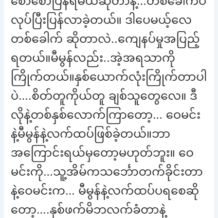
စောစောပြန်ရမယ်ဆိုတာနဲ့…တစ်ခေါက်ပဲ
လုပ်ပြီးပြန်လာခဲ့တယ်။ ဒါပေမယ့်လေ
တစ်ခေါက် ဆိုတာလဲ..ကျေနပ်မှုအပြည့်
ရတယ်။မီမွန်လည်း..အဲ့အရသာကို
ကြိုက်တယ်။နှစ်ယောက်လုံးကြိုက်တာပါ
ပဲ….စိတ်တူကိုယ်တူ ချစ်သူတွေလေ။ ဒီ
လိုနဲ့တစ်နှစ်လောက်ကြာတော့… ဝေမင်း
နဲ့မီမွန်နဲ့လက်ထပ်ဖြစ်ခဲ့တယ်။ဘာ
အကြောင်းရယ်မှတော့မဟုတ်ဘူး။ ဝေ
မင်းကို…သူ့အိမ်ကသင်္ဘောတက်ခိုင်းတာ
နဲ့ဝေမင်းက… မီမွန်နဲ့လက်ထပ်ပရစေဆို
တော့….နှစ်ဖက်မိဘလက်ခံတာနဲ့