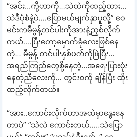
“အင်း…ကို့ဟာကို…သဲထဲကိုထည့်ထား…
သဲဒီပုံစံနဲ့ပဲ….ပြောမယ်မျက်နှာပူလို့” ဝေ
မင်းကမီမွန့်တင်ပါးကိုအားနဲ့ညှစ်လိုက်
တယ်….ပြီးတော့မှောက်ခုံလေးဖြစ်နေ
တဲ့… မီမွန့် တင်ပါးနှစ်ဖက်ကိုဖြဲပြီး…
အရည်ကြည်တွေစို့နေတဲ့…အရေးပြားဖုံး
နေတဲ့ညီလေးကို… တွင်းဝကို ချိန်ပြီး ထိုး
ထည့်လိုက်တယ်။
“အား..ကောင်းလိုက်တာအထဲမှာနွေးနေ
တာပဲ” “သဲလဲ ကောင်းတယ်…..သဲပြော
မယ်” “အင်းး” “မလုပ်နဲ့ဦးနော်..” ဝေ