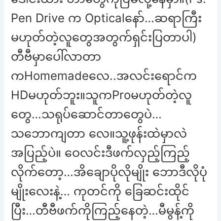
Pen Drive က Opticalနော်…ဆရာကြီး
မဟုတ်တဲ့လူတွေအတွက်ရှင်းပြတာပါ)
တီဗီမှာပေါ်လာတာ
ကHomemadeလေ..အလင်းရောင်က
HDမဟုတ်ဘူး။သူကProမဟုတ်တဲ့လူ
တွေ…သရုပ်ဆောင်တာတွေပဲ…
သဘောကျတာ လေ။သူ့ဖုန်းထဲမှာလဲ
အပြည့်ပဲ။ ဝေလင်းဒီဖက်လှည့်ကြည့်
လိုက်တော့…အိချောပိုလိုမျိုး ဘောဒီလိုပုံ
မျိုးလေးနဲ့… ကုတင်ကို ခြေဆင်းထိုင်
ပြီး…တီဗီဖက်ကိုကြည့်နေတဲ့…မီမွန့်ကို