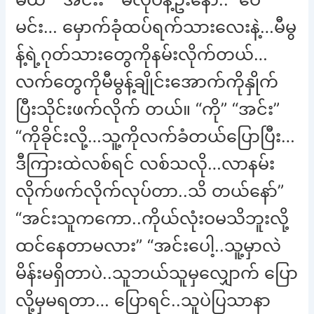
မင်း… မှောက်ခုံထပ်ရက်သားလေးနဲ့…မီမွ
န့်ရဲ့ဂုတ်သားတွေကိုနမ်းလိုက်တယ်…
လက်တွေကိုမီမွန့်ချိုင်းအောက်ကိုနှိုက်
ပြီးသိုင်းဖက်လိုက် တယ်။ “ကို” “အင်း”
“ကိုခိုင်းလို့…သူ့ကိုလက်ခံတယ်ပြောပြီး…
ဒီကြားထဲလစ်ရင် လစ်သလို…လာနမ်း
လိုက်ဖက်လိုက်လုပ်တာ..သိ တယ်နော်”
“အင်းသူကကော..ကိုယ်လုံးဝမသိဘူးလို့
ထင်နေတာမလား” “အင်းပေါ့..သူ့မှာလဲ
မိန်းမရှိတာပဲ..သူဘယ်သူမှလျှောက် ပြော
လို့မှမရတာ… ပြောရင်..သူပဲပြသာနာ