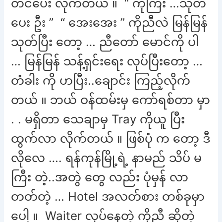
တင်ပေး လိုက်တယ် ။ “ ကိုကြီး …သုတ်
ပေး ဦး ” “ အေးအေး ” ကိုညီလဲ မြန်မြန်
သုတ်ပြီး တော့ … ညီတော် မောင်ကို ပါ
… မြန်မြန် သန့်ရှင်းရေး လုပ်ပြီးတော့ …
တံခါး ကို ဟပြီး..ချောင်း ကြည့်လိုက်
တယ် ။ ဘယ် ဝန်ထမ်းမှ ကော်ရစ်တာ မှာ
. . မရှိတာ သေချာမှ Tray ကိုယူ ပြီး
ထွက်လာ လိုက်တယ် ။ ဖြစ်ပုံ က တော့ ဒီ
လိုလေ …. ရန်ကုန်မြို့ရဲ့ နာမည် သိပ် မ
ကြီး တဲ့..အတွဲ တွေ လည်း ပုံမှန် လာ
တတ်တဲ့ … Hotel အလတ်စား တစ်ခုမှာ
ပေါ့ ။ Waiter လုပ်နေတဲ့ ကိုညီ ဆိုတဲ့