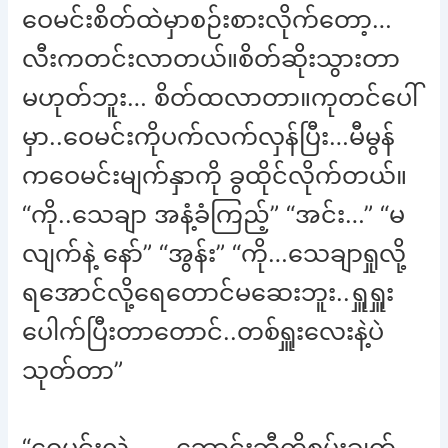
ဝေမင်းစိတ်ထဲမှာစဉ်းစားလိုက်တော့…
လီးကတင်းလာတယ်။စိတ်ဆိုးသွားတာ
မဟုတ်ဘူး… စိတ်ထလာတာ။ကုတင်ပေါ်
မှာ..ဝေမင်းကိုပက်လက်လှန်ပြီး…မီမွန်
ကဝေမင်းမျက်နှာကို ခွထိုင်လိုက်တယ်။
“ကို..သေချာ အနံ့ခံကြည့်” “အင်း…” “မ
လျက်နဲ့ နော်” “အွန်း” “ကို…သေချာရှုလို့
ရအောင်လို့ရေတောင်မဆေးဘူး..ရှူရှူး
ပေါက်ပြီးတာတောင်..တစ်ရှူးလေးနဲ့ပဲ
သုတ်တာ”
“ဝေမင်းလဲ…….ဘောင်းဘီကိုစမ်းချွတ်