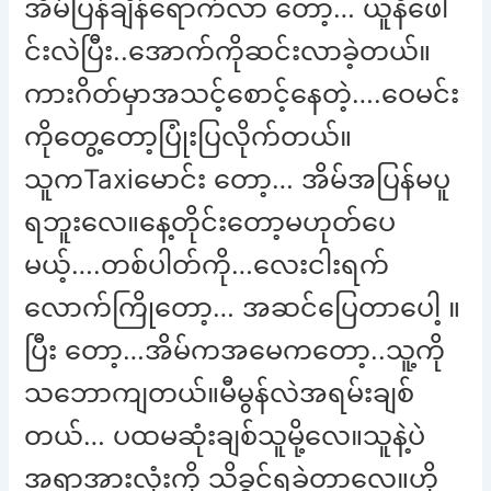
အိမ်ပြန်ချိန်ရောက်လာ တော့… ယူနီဖေါ
င်းလဲပြီး..အောက်ကိုဆင်းလာခဲ့တယ်။
ကားဂိတ်မှာအသင့်စောင့်နေတဲ့….ဝေမင်း
ကိုတွေ့တော့ပြုံးပြလိုက်တယ်။
သူကTaxiမောင်း တော့… အိမ်အပြန်မပူ
ရဘူးလေ။နေ့တိုင်းတော့မဟုတ်ပေ
မယ့်….တစ်ပါတ်ကို…လေးငါးရက်
လောက်ကြိုတော့… အဆင်ပြေတာပေါ့ ။
ပြီး တော့…အိမ်ကအမေကတော့..သူ့ကို
သဘောကျတယ်။မီမွန်လဲအရမ်းချစ်
တယ်… ပထမဆုံးချစ်သူမို့လေ။သူနဲ့ပဲ
အရာအားလုံးကို သိခွင့်ရခဲ့တာလေ။ဟို