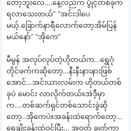
တော့ဘူးလေ….နေ့လည်က ပွိုင့်တစ်ခုက
ရလာသေးတယ်” “အင်းဒါပေ
မယ့်.ခြောက်နာရီလောက်တော့အိမ်ပြန်
မယ်နော်” “အိုကေ”
မီမွန် အလုပ်လုပ်တဲ့ဟိုတယ်က…ရွှေဂုံ
တိုင်ဖက်ကဆိုတော့…နီးနီးနားနားဖြစ်
အောင်…အင်းယားလမ်းက ဟိုတယ်တစ်
ခုပဲ မောင်း လာလိုက်တယ်။အဲဒီ့မှာ
က….တစ်ဆက်ရှင်တစ်သောင်းခွဲဆို
တော့..အိုကေပဲ။အခန်းထဲရောက်တော့…
ရေချိုးခန်းထဲဝင်ပြီး… အဝတ် ချွတ်ကာ