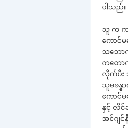
ပါသည်။
သူ က ကျ
ကောင်မလ
သဘောကျ
ကတောက်က
လိုက်ပီး
သူမခန္ဓ
ကောင်မလေ
နှင့် လိ
အင်ဂျင်