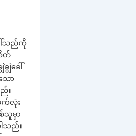
ါ်သည်ကို
ိတ်
ျွဲခေါ်
နေသော
သည်။
ာက်လုံး
စ်သူမှာ
ပါသည်။