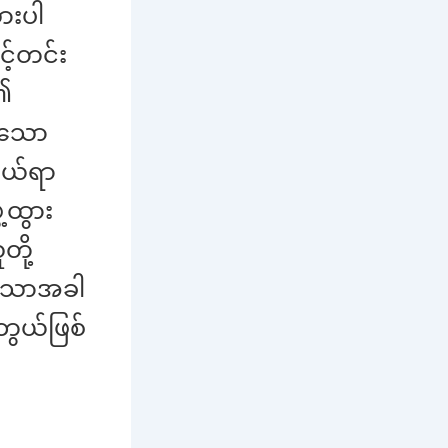
ွားပါ
့်တင်း
၏
င်သော
ဖွယ်ရာ
့ထွား
ို့
းသောအခါ
ွယ်ဖြစ်