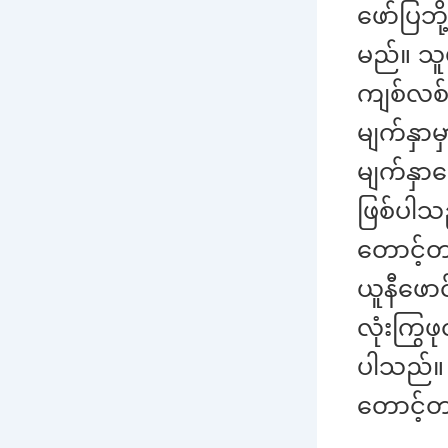
ဖော်ပြဘိ
မည်။ သူမ
ကျစ်လစ်
မျက်နှာမ
မျက်နှာပ
ဖြစ်ပါသည
တောင့်တ
ယူနီဖော
လုံးကြွ
ပါသည်။ 
တောင့်တင