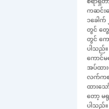
စရာရှိတ
ကဆင်းတေ
၁ခေါက် 
တွင် တ
တွင် ကေ
ပါသည်။ သ
ကောင်မလ
အပ်ထားတ
လက်ကစား
ထားသော်
တော့ မရ
ပါသည်။ 