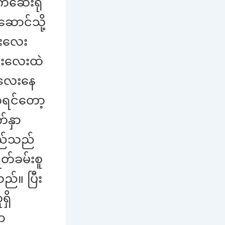
က်ဆေးရုံ
ောင်သို့
်းလေး
်းလေးထဲ
်လေးနေ
က်ရင်တော့
်နှာ
သည်သည်
တ်ခမ်းစူ
်။ ပြီး
ှိ
ာ