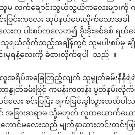
သူမ လက်ချောင်းသွယ်သွယ်ကလေးများကို 
င်းပြင်းကလေး ဆုပ်နယ်ပေးလိုက်သောအခါ
လေးက ပါးစပ်ကလေဟ၍ ခိုးခိုးခစ်ခစ် ရယ်
သူရယ်လိုက်သည့်အချိန်တွင် သူမပါးစပ်မှ ချ
င်းမှရနံ့လေးကို ခံစားလိုက်ရပါ သည် ။
 လူအရိပ်အခြေကြည့်လျက် သူမွုတ်ခမ်းနီနီရ
ာ့နွုတ်ခမ်းဖြင့် ကမန်းကတန်း ပွတ်နမ်းလိုက
င်လေး စင်းပြပြီး ချက်ခြင်းခွါသွားတတ်ပါ
င် အခြားဆရာမ သို့မဟုတ် လူတယောက်ယောက
 ကောင်မလေးသည် မျက်နှာထားတင်းတင်းဖြင့