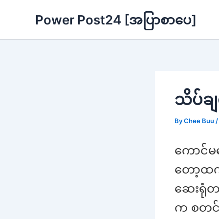
Skip
Power Post24 [အပြာစာပေ]
to
content
သိပ်ခ
By
Chee Buu
ကောင်မ
တော့ထက
ဆေးရုံတ
က စတင်ရ