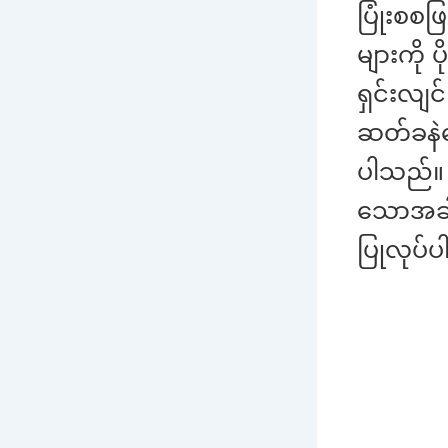
ပြုံးစစဖ
များကို 
ရှင်းလျ
ဆတ်ခနဲန
ပါသည်။ 
သောအခါ
ပြုလုပ်