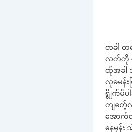
တခါ တလေ
လက်ကို 
ထ်ုအခါ 
လုခမန်းဖ
ရွိုက်မိ
ကျတေ့်လ
အောက်တ
နေမှန်း 