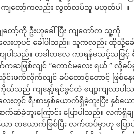
 ကျတော့်ကလည်း လွတ်လပ်သူ မဟုတ်ပါ ။
တော့်ကို ဦးဟုခေါ်ပြီး ကျတော်က သူ့ကို
ေးဟုပင် ခေါ်ပါသည်။ သူကလည်း ထိုသို့ခေ
ပါသည်။ တခါတလေ ကာရန်မသင့်သဖြင့် စ
ဆဖြစ်လျင် “ကောင်မလေး ရယ် ” လို့ခပ်ချွဲခ
 သိုင်းဖက်လိုက်လျင် ခပ်တောင့်တောင့် ဖြစ်
ာကိုယ်သည် ကျနော့်ရင်ခွင်ထဲ ပျော့ကျလာပါ
းတွင် ရီးစားနှစ်ယောက်ရှိခဲ့ဘူးပြီး နှစ်ယေ
င်ဆက်ဆံခဲ့ဘူးကြောင်း ပြောပါသည်။ လက်ရှိချ
နီယာ တယောက်ဖြစ်ပြီး လက်ထပ်မှာဟု ပြော