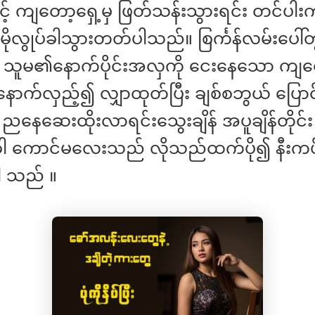
ြင့် ကျတော့ရှေ့မှ ဖြတ်သန်းသွားရင်း တင်ပ
ပိုမိုလွုပ်ခါသွားတတ်ပါသည်။ စြင်္ကန်လမ်းပေါ်တ
င် သူမ၏နောက်ပိုင်းအလှကို ငေးနေသော ကျ
ောက်လှည့်၍ လျှာထုတ်ပြီး ချစ်စဘွယ် ပြေ
ညနေဆေးထိုးလာရင်းသွေးချိန် အပူချိန်တိုင်း
 ကောင်မလေးသည် လိုသည်ထက်ပို၍ နီးကပ်
ပါ သည် ။