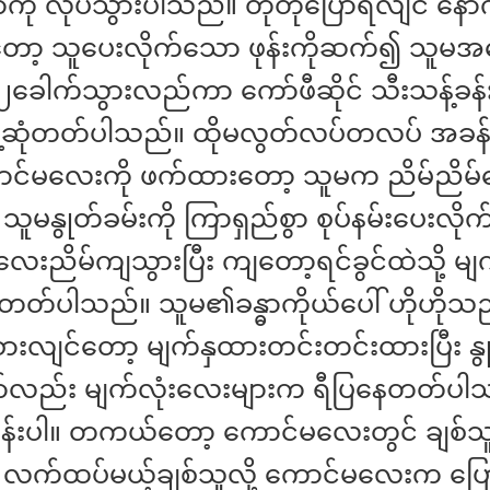
ာကို လုပ်သွားပါသည်။ တိုတိုပြောရလျင် နော
ာ့ သူပေးလိုက်သော ဖုန်းကိုဆက်၍ သူမအဆ
၂ခေါက်သွားလည်ကာ ကော်ဖီဆိုင် သီးသန့်ခန
ွေ့ဆုံတတ်ပါသည်။ ထိုမလွတ်လပ်တလပ် အခန
ာင်မလေးကို ဖက်ထားတော့ သူမက ညိမ်ညိမ
ူမနွုတ်ခမ်းကို ကြာရှည်စွာ စုပ်နမ်းပေးလို
ေးညိမ်ကျသွားပြီး ကျတော့ရင်ခွင်ထဲသို့ မျက
တ်ပါသည်။ သူမ၏ခန္ဓာကိုယ်ပေါ် ဟိုဟို
လျင်တော့ မျက်နှထားတင်းတင်းထားပြီး နွု
လည်း မျက်လုံးလေးများက ရီပြနေတတ်ပါသည
ုန်းပါ။ တကယ်တော့ ကောင်မလေးတွင် ချစ်သူရ
လက်ထပ်မယ့်ချစ်သူလို့ ကောင်မလေးက ပြေ