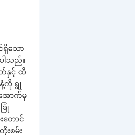
်ရှိသော
်ပါသည်။
နှင့် ထိ
ကို ရွု
ုံအောက်မှ
ြုံ
ီးတောင်
ိုးစမ်း