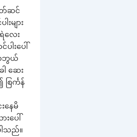
ဝတ်ဆင်
ပါးများ
ဲရဲလေး
်ပါးပေါ်
ံစဘွယ်
ခါ ဆေး
စြင်္ကန်
ေးနေမိ
းပေါ်
ပါသည်။