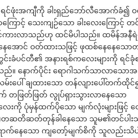
ှ ရင်ဖုံးအကျီကို ခါးရှည်ဘော်လီအောက်ခံ၍ 
ြောင့် သေးကျဉ်သော ခါးလေးကြောင့် တင်
ိုတင်ကားလာသည်ဟု ထင်မိပါသည်။ ထမိန်အနီရ
းနေအောင် ဝတ်ထားသဖြင့် ဖုထစ်နေနေသောတင
ွင်းခံပင်တီ၏ အနားရစ်ကလေးများကို ရင်ခု
ါသည်။ နောက်ပိုင်း ရောဂါသက်သာလာသောအ
ကန်လမ်းပေါ် ချထားသော တန်လျားပေါ်တက်ထိုင်၍ 
် တဖြတ်ဖြတ် လွုပ်ရှားသွားလာနေသော
းကို ပုံမှန်ထက်ပိုသော မျက်လုံးများဖြင့် င
။တဆတိဆတ်တုန်ခါနေသော သူမ၏တင်ပါးသာ
ရောက်နေသော ကျတော့်မျက်စိကို သူလည်းသိ