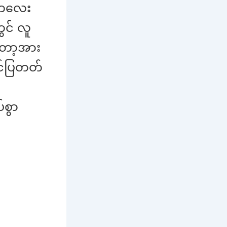
ါးကလေး
ွင် လူ
တော့အား
ာင်ပြတတ်
စွာ