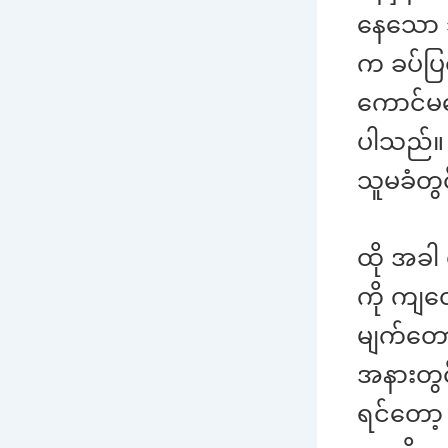
နေသော 
က ခပ်ပြ
ကောင်မ
ပါသည်။ 
သူမခံတွ
ထို အခါ
ကို ကျတေ
မျက်တော
အနားတွ
ရင်တော့