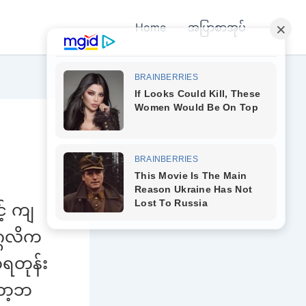
Home
အပြာစာအုပ်
် ကျ
္ဂလိက
ရတုန်း
ော့ဘ