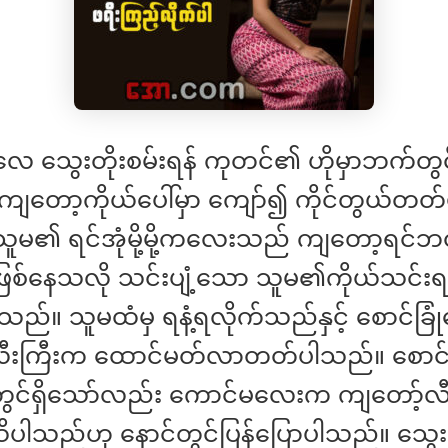
 သွေးတိုးစမ်းရန် ကုတင်၏ ဟိုမှာဘက်တွင
ကျတော့ကိုယ်ပေါ်မှာ ကျော်၍ ကိုင်တွယ်တတ
သူမ၏ ရင်အုံမို့မို့ကလေးသည် ကျတော့ရင်ဘတ်
ြစ်နေသလို သင်းပျံ့သော သူမ၏ကိုယ်သင်းရနံ့
ပါသည်။ သူမထံမှ ရနံ့ရလိုက်သည်နှင့် စောင်ခြ
ီးကြီးက ထောင်မတ်လာတတ်ပါသည်။ စောင်ခ
ွင်ရှိသော်လည်း ကောင်မလေးက ကျတော့်လ
သိပါသည်ဟု နောင်တွင်ပြန်ပြောပါသည်။ သွေးတ