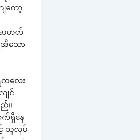
ကျတော့
မောတတ်
ိုအီသော
ဲရဲကလေး
်လျင်
သည်။
်ရှိနေ
် သူလုပ်