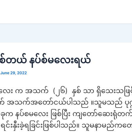
ျစ်တယ် နပ်စ်မလေးရယ်
/
June 29, 2022
လေး က အသက် (၂၆) နှစ် သာ ရှိသေးသဖြင့
် အသက်အတော်ငယ်ပါသည် ။သူမသည် ပုဂ
ခုက နပ်စမလေး ဖြစ်ပြီး ကျတော်ဆေးရုံတက်
င်းနှီးခဲ့ရခြင်းဖြစ်ပါသည်။ သူမနာမည်ကတ