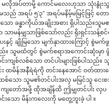
ု့ မလိုအပ်တာမို့ ကောင်မလေးဟုသာ သုံးနွုံးသ
သည် အရပ် ၅’၃” အရပ်မနိမ့်မမြင့်ဖြင့် တောင
သော ခန္ဓာကိုယ်အချိုးအစား ရှိပါသည်။သူမ
ှာ သာမန်မျှသာဖြစ်သော်လည်း ရိုးရှင်းသန့်စ
ေးနှင့် ချိုမြသော မျက်နှာထားကြောင့် စွဲမက်
်။ သူမထံတွင် စွဲမက်စရာအကောင်းဆုံးမှာ ဖွံ
င်းကျစ်လစ်သော တင်ပါးများဖြစ်ပါသည်။ သူတ
င်း ထမိန်အနီရဲရဲကို တင်းနေအောင် ဝတ်ထာ
ဖုထစ်သော သူမ၏တင်ပါးအလှ မမြင်သူ ငေးစဘ
ကျတော်အဖို့ ထိုအချိန်ထိ ဤမျှတင်ပါး လှပ
်းသော မိန်းကလေးကို မတွေ့ဘူးခဲ့ ပါ ။