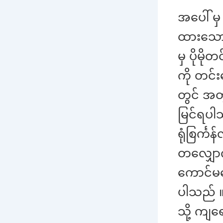
အပေါ် မ
ထားသောက
မှ ပိုမ
ကို တင်
တွင် အတ
မြင်ရပ
ရုံစြင်္
တလျှောက
ကောင်မလေ
ပါသည် 
သို့ ကျ