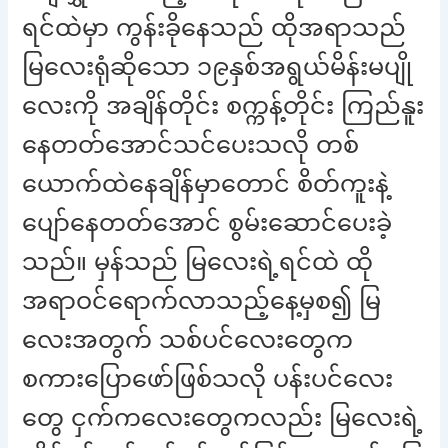
ရင်ထဲမှာ ကွန်းခိုနေသည် ထိုအရာသည်
မြလေးရုံဆိုသော ၁၉နှစ်အရွယ်မိန်းမပျို
လေးကို အချိန်တိုင်း စက္ကန့်တိုင်း ကြည်နူး
နေတတ်အောင်သင်ပေးသလို တစ်
ယောက်ထဲနေချိန်မှာတောင် စိတ်ကူးနဲ့
ပျော်နေတတ်အောင် စွမ်းဆောင်ပေးခဲ့
သည်။ မှန်သည် မြလေးရဲ့ရင်ထဲ ထို
အရာဝင်ရောက်လာသည့်နေ့မှစ၍ မြ
လေးအတွက် သစ်ပင်လေးတွေက
စကားပြောဖော်ဖြစ်သလို ပန်းပင်လေး
တွေ ငှက်ကလေးတွေကလည်း မြလေးရဲ့