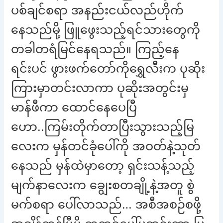
ပစ်ချင်စရာ အနည်းငယ်လည်ဟိုက်
နေသည်မို့ ဖြူဖွေးသည့်ရင်သားတွေကို
တခါတရံမြင်နေရသည်။ ကြည့်နေ
ရင်းပင် ဖွားဖက်တော်ကိုရွှေလီးက ပုဆိုး
ကြားမှာတင်းလာကာ ပုဆိုးအတွင်းမှ
မာန်ဖီကာ ထောင်နေပေပြီ
ဟော..ကြမ်းတိုက်တာပြီးသွားသည့်မြ
လေးက မှန်တင်ခုံပေါ်ကို အဝတ်နဲ့သုတ်
နေသည် မှန်ထဲမှာတော့ ရှင်းသန့်သည့်
မျက်နာလေးက ချွေးစတချို့နဲ့အတူ စွဲ
မက်စရာ ပေါ်လာသည်… အစီအစဉ်စဖို့