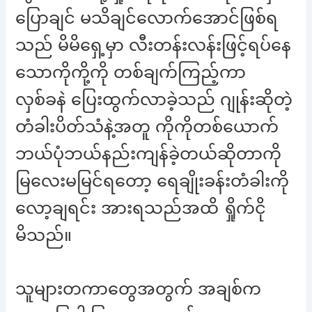
ပြောချင် မသိချင်လောက်အောင်ဖြစ်ရ
သည် မိမိရှေ့မှာ လီးတန်းလန်းဖြင့်ရပ်နေ
သောကိုကို့ကို တစ်ချက်ကြည့်ကာ
လှစ်ခနဲ ပြေးထွက်လာခဲ့သည် ဂျုန်းဆိုတဲ့
တံခါးပိတ်သံနဲ့အတူ ကိုကိုတစ်ယောက်
ဘယ်ပုံဘယ်နည်းကျန်ခဲ့တယ်ဆိုတာကို
မြလေးမမြင်ရတော့ ရေချိုးခန်းတံခါးကို
လော့ချရင်း အားရသည်အထိ ရှိုက်ငို
မိသည်။
သူများတကာတွေအတွက် အချစ်က