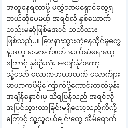
အတူနေရတာမို့ မလွှဲသာမရှောင်တွေ့ရ
တယ်ဆိုပေမယ့် အရင်လို နှစ်ယောက်
တည်းမဆုံဖြစ်အောင် သတိထား
ဖြစ်သည်..။ ခြားနားသွားတဲ့နေထိုင်မှုတွေ
နဲ့အတူ အေးစက်စက် ဆက်ဆံရေးတွေ
ကြောင့် နှစ်ဦးလုံး မပျော်နိုင်တော့
သို့သော် လောကမာယာထက် ယောက်ျား
မာယာကပိုမိုကြောက်ဖို့ကောင်းတတ်မှန်း
အချိန်နှောင်းမှ သိရပြန်သည် အရင်လို
အပြင်သွားလာခြင်းမရှိတော့သည့်ကိုကို့
ကြောင့် သူ့သူငယ်ချင်းတွေ အိမ်ရောက်