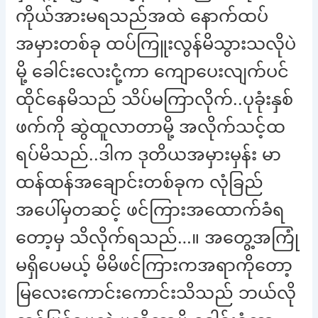
ကိုယ်အားမရသည်အထဲ နောက်ထပ်
အမှားတစ်ခု ထပ်ကြူးလွန်မိသွားသလိုပဲ
မို့ ခေါင်းလေးငုံ့ကာ ကျောပေးလျက်ပင်
ထိုင်နေမိသည် သိပ်မကြာလိုက်..ပုခုံးနှစ်
ဖက်ကို ဆွဲထူလာတာမို့ အလိုက်သင့်ထ
ရပ်မိသည်..ဒါက ဒုတိယအမှားမှန်း မာ
ထန်ထန်အချောင်းတစ်ခုက လုံခြည်
အပေါ်မှတဆင့် ဖင်ကြားအထောက်ခံရ
တော့မှ သိလိုက်ရသည်…။ အတွေ့အကြုံ
မရှိပေမယ့် မိမိဖင်ကြားကအရာကိုတော့
မြလေးကောင်းကောင်းသိသည် ဘယ်လို