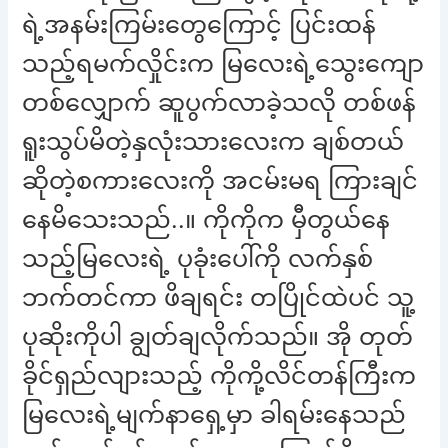
ရဲ့အနမ်းကြမ်းတွေကြောင့် ပြင်းထန်
သည့်ရမက်လှိုင်းက မြလေးရဲ့သွေးကျော
တစ်လျှောက် ဆူပွက်လာခဲ့သလို တစ်ဖန်
ရူးသွပ်မိတဲ့နှလုံးသားလေးက ချစ်တယ်
ဆိုတဲ့စကားလေးကို အငမ်းမရ ကြားချင်
နေမိသေးသည်..။ ကိုကိုက မှီတွယ်နေ
သည့်မြလေးရဲ့ ပုခုံးပေါ်ကို လက်နှစ်
ဘက်တင်ကာ ဖိချရင်း တပြိုင်ထဲပင် သူ့
ပုဆိုးကိုပါ ချွတ်ချလိုက်သည်။ အို တုတ်
ခိုင်ရှည်လျားသည့် ကိုကို့လိင်တန်ကြီးက
မြလေးရဲ့မျက်နာရှေ့မှာ ခါရမ်းနေသည်