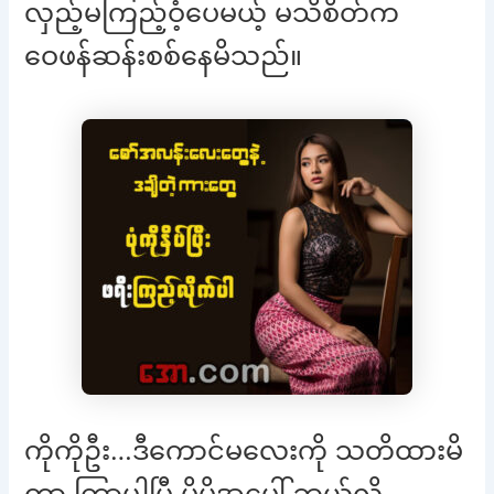
လှည့်မကြည့်ဝံ့ပေမယ့် မသိစိတ်က
ဝေဖန်ဆန်းစစ်နေမိသည်။
ကိုကိုဦး…ဒီကောင်မလေးကို သတိထားမိ
တာ ကြာပါပြီ မိမိအပေါ် ဘယ်လို