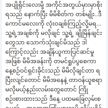
အပျိုရိုင်းလေးမို့ အကိုင်အတွယ်မှားမှာစိုး
ရသည် နောက်ပြီး မိမိစိတ်က တစ်မျိုး..ဒီ
ကောင်မလေးကို လုံးဝချစ်ကြည့်လို့မရ…
သူ့ရဲ့အချစ်ကို မလိုချင် သူ့ရဲ့ ချိုမြိန်ချင်း
တွေသာ သောက်သုံးချင်မိသည် ဒါ
ကြောင့်လည်း အချိန်ယူကာပြင်ဆင်မှု
အဖြစ် မိမိအခန်းကို တမင်ရှုပ်ပွစေကာ
နေ့စဉ်ဝင်ရှင်းခိုင်းသည် မိမိလိုချင်တာ ရ
ပြီးလျင်တောင် မိမိအနေနဲ့ တာဝန်ယူစရာ
မလိုမယ့်နည်းလမ်းတွေတောင် ကြို
စဉ်းစားထားသည် ဒီနေ့ ပထမခြေလှမ်းစ