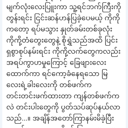
မျက်လုံးလေးပြူးကာ သူ့ရင်ဘက်ကြီးကို
တွန်းရင်း ငြင်းဆန်ဟန်ပြခဲ့ပေမယ့် ကိုကို
ကတော့ ရပ်မသွား နှုတ်ခမ်းတစ်ခုလုံး
ကိုကို့တံတွေးတွေနဲ့ စိုရွှဲသည်အထိ ပြင်း
ရှစွာစုပ်နမ်းရင်း ကိုကို့လက်တွေကလည်း
အရပ်ကွာဟမှုကြောင့် ခြေဖျားလေး
ထောက်ကာ ရင်ကော့ခံနေရသော မြ
လေးရဲ့ခါးလေးကို တစ်ဖက်က
တင်းတင်းဖက်ထားတာ ကျန်တစ်ဖက်က
လဲ တင်းပါးတွေကို ပွတ်သပ်ဆုပ်နယ်လာ
သည်…။ အချိန်အတော်ကြာနမ်းမိခဲ့ပြီး