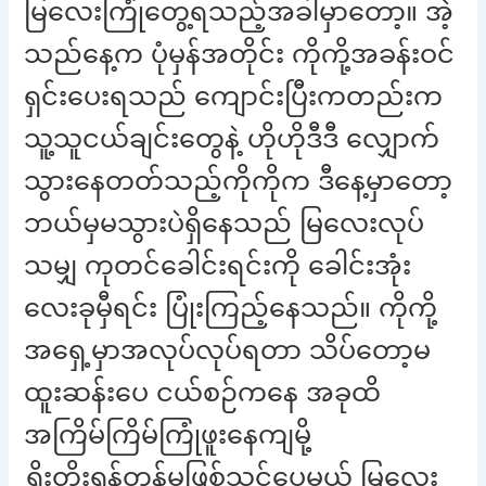
မြလေးကြုံတွေ့ရသည့်အခါမှာတော့။ အဲ့
သည်နေ့က ပုံမှန်အတိုင်း ကိုကို့အခန်းဝင်
ရှင်းပေးရသည် ကျောင်းပြီးကတည်းက
သူ့သူငယ်ချင်းတွေနဲ့ ဟိုဟိုဒီဒီ လျှောက်
သွားနေတတ်သည့်ကိုကိုက ဒီနေ့မှာတော့
ဘယ်မှမသွားပဲရှိနေသည် မြလေးလုပ်
သမျှ ကုတင်ခေါင်းရင်းကို ခေါင်းအုံး
လေးခုမှီရင်း ပြုံးကြည့်နေသည်။ ကိုကို့
အရှေ့မှာအလုပ်လုပ်ရတာ သိပ်တော့မ
ထူးဆန်းပေ ငယ်စဉ်ကနေ အခုထိ
အကြိမ်ကြိမ်ကြုံဖူးနေကျမို့
ရှိုးတိုးရှန့်တန့်မဖြစ်သင့်ပေမယ့် မြလေး