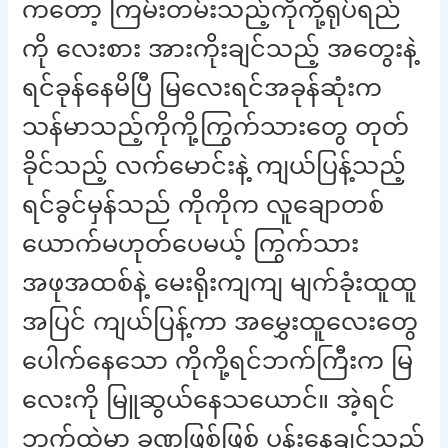
ကတော့ ကြမ်းတမ်းသည့်ကိုကို့ရုပ်ရည်
ကို လေးစား အားကိုးချင်သည့် အတွေးနဲ့
ရင်ခုန်နေမိပြီ မြလေးရင်အခုန်ဆုံးက
သန်မာသည့်ကိုကို့ကြွက်သားတွေ တုတ်
ခိုင်သည့် လက်မောင်းနဲ့ ကျယ်ပြန့်သည့်
ရင်ခွင်မှန်သည် ကိုကိုက လူချောတစ်
ယောက်မဟုတ်ပေမယ့် ကြွက်သား
အဖုအထစ်နဲ့ မေးရိုးကျကျ မျက်ခုံးထူထူ
အပြင် ကျယ်ပြန့်ကာ အမွှေးထူလေးတွေ
ပေါက်နေသော ကိုကို့ရင်ဘက်ကြီးက မြ
လေးကို မြူဆွယ်နေသယောင်။ အဲ့ရင်
ဘက်ထဲမှာ ခဏဖြစ်ဖြစ် ပုန်းနေချင်သည်