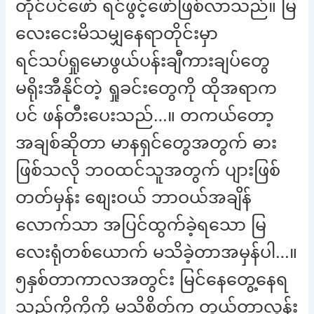
တိုင်ပင်ဖော် ရင်ဖွင့်ဖော်ဖြစ်လာသည်။ မြ
လေးငေးမိသမျှနေရာတိုင်းမှာ
ရင်သပ်ရှုမောဖွယ်ပန်းချီကားချပ်တွေ
မရိုးအီနိုင်တဲ့ ရှုခင်းတွေကို ထိုအရာက
ပင် ဖန်တီးပေးသည်…။ တကယ်တော့
အချစ်ဆိုတာ မာနရှင်တွေအတွက် ဓား
ဖြစ်သလို ဘဝထင်သူအတွက် ပျားဖြစ်
တတ်မှန်း စျေးဝယ် ဘာဝယ်အချိန်
လောက်သာ အပြင်ထွက်ခဲ့ရသော မြ
လေးရုံတစ်ယောက် မသိခဲ့တာအမှန်ပါ…။
၅နှစ်တာကာလအတွင်း မြင်နေတွေ့နေရ
သည့်ကိုကို့ကို မသိစိတ်က တွယ်တာလွန်း