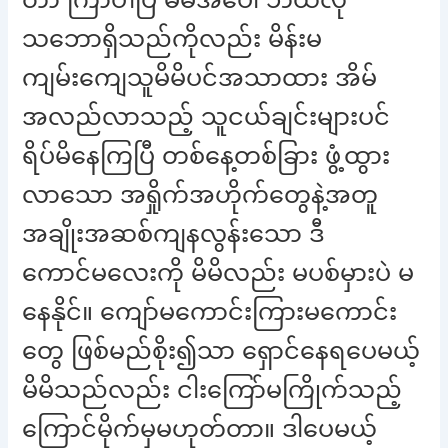
သဘောရှိသည်ကိုလည်း မိန်းမ
ကျမ်းကျေသူမိမိပင်အသာထား အိမ်
အလည်လာသည့် သူငယ်ချင်းများပင်
ရိပ်မိနေကြပြီ တစ်နေ့တစ်ခြား ဖွံ့ထွား
လာသော အရှိုက်အဟိုက်တွေနဲ့အတူ
အချိုးအဆစ်ကျနလွန်းသော ဒီ
ကောင်မလေးကို မိမိလည်း မပစ်မှားပဲ မ
နေနိုင်။ ကျော်မကောင်းကြားမကောင်း
တွေ ဖြစ်မည်စိုး၍သာ ရှောင်နေရပေမယ့်
မိမိသည်လည်း ငါးကြော်မကြိုက်သည့်
ကြောင်မိုက်မှမဟုတ်တာ။ ဒါပေမယ့်