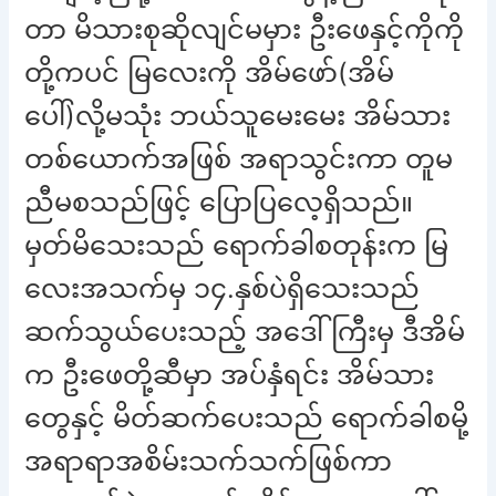
တာ မိသားစုဆိုလျင်မမှား ဦးဖေနှင့်ကိုကို
တို့ကပင် မြလေးကို အိမ်ဖော်(အိမ်
ပေါ်)လို့မသုံး ဘယ်သူမေးမေး အိမ်သား
တစ်ယောက်အဖြစ် အရာသွင်းကာ တူမ
ညီမစသည်ဖြင့် ပြောပြလေ့ရှိသည်။
မှတ်မိသေးသည် ရောက်ခါစတုန်းက မြ
လေးအသက်မှ ၁၄.နှစ်ပဲရှိသေးသည်
ဆက်သွယ်ပေးသည့် အဒေါ်ကြီးမှ ဒီအိမ်
က ဦးဖေတို့ဆီမှာ အပ်နှံရင်း အိမ်သား
တွေနှင့် မိတ်ဆက်ပေးသည် ရောက်ခါစမို့
အရာရာအစိမ်းသက်သက်ဖြစ်ကာ