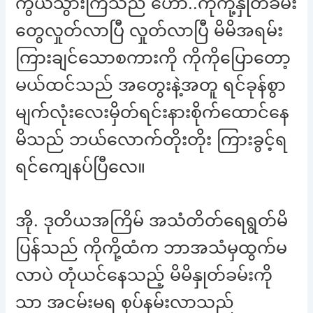
ကွယ်သွားကြသည် ဟော..ကိုကို့နှုတ်ခမ်း
တွေလှုတ်လာပြီ လှုတ်လာပြီ မိမိအရမ်း
ကြားချင်သောစကားကို ကိုကိုပြောတော့
မယ်ထင်သည် အတွေးနဲ့အတူ ရင်ခုန်စွာ
မျက်လုံးလေးမှိတ်ရင်းနားစိုက်ထောင်နေ
မိသည် ဘယ်လောက်တိုးတိုး ကြားခွင့်ရ
ရင်ကျေနပ်ပြီလေ။
အို. ဒုတိယအကြိမ် အသံတိတ်ရေရွတ်မိ
ပြန်သည် ကိုကို့ထံက ဘာအသံမှထွက်မ
လာပဲ တုံယင်နေသည့် မိမိနှုတ်ခမ်းကို
သာ အငမ်းမရ စုပ်နမ်းလာသည်