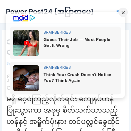
Skip
Power Post24 [အပြာစာပေ]
to
Main
content
Men
သတိလစ်တဲ့အထိကို ချစ်ပေး
တတ်တယ်ရှင့်
By
Chee Buu
/
September 16, 2023
ရှင်းလက်စ အမှိုက်တွေကို အမှိုက်ပုံးထဲ
ထည့်လိုက်သည် အရာရာ နေရာတကျရှိ
မရှိ ဝေ့ဝဲကြည့်လိုက်ရင်း ကျေနပ်ဟန်
ပြုံးသွားကာ အခုမှ စိတ်သက်သာသည့်
ဟန်နှင့် အမှိူက်ပုံးနား တင်ပလ္လင်ခွေထိုင်