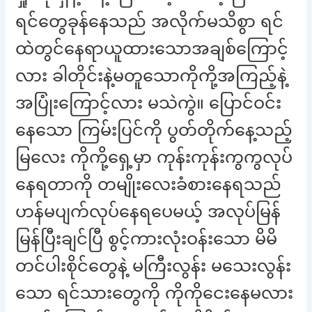
ရင်တွေခုန်နေသည် အလိုက်မသိစွာ ရင်
ထဲတွင်နေရာယူထားသောအချစ်ကြောင့်
လား ခါတိုင်းနဲ့မတူသောကိုကို့အကြည့်နဲ့
အပြုံးကြောင့်လား မသဲကွဲ။ ပြောင်ဝင်း
နေသော ကြမ်းပြင်ကို ပွတ်တိုက်နေ့သည့်
မြလေး ကိုကို့ရှေ့မှာ ကုန်းကုန်းကွကွလုပ်
နေရတာကို တမျိုးလေးခံစားနေရသည်
ဟန်မပျက်လုပ်နေရပေမယ့် အလုပ်မြန်
မြန်ပြီးချင်ပြီ စွင့်ကားလုံးဝန်းသော မိမိ
တင်ပါးစိုင်တွေနဲ့ မကြီးလွန်း မသေးလွန်း
သော ရင်သားတွေကို ကိုကိုငေးနေမလား