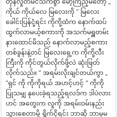
တုန်လှုတ်မင်သက်စွာ မော့ကြည့်မိတော့ „
ကိုယ် ကိုယ်လေ မြလေးကို ” မြလေး
ခေါင်းပြန်ငုံ့ရင်း ကိုကို့ထံက နောက်ထပ်
ထွက်လာမယ့်စကားကို အသက်မရှူတမ်း
နားထောင်မိသည် နောက်လာမည့်စကား
တစ်ခွန်းနဲ့တင် မြလေးရှေ့က ကိုကို့လီး
ကြီးကို ကိုင်တွယ်လိုက်ဖို့လဲ ဆုံးဖြတ်
လိုက်သည်။ ” အရမ်းလိုးချင်တယ်ကွာ „
”ရှင် ကို ကိုကိုရယ် အဟင့်ဟင့် ” ကိုကို
ပြုသမျှ နုပေးခဲ့ရသည့်ရလဒ်က ဒါပဲလား
ဟင် အတွေးက လူကို အရမ်းဝမ်းနည်း
သွားစေတာမို့ ရှိုက်ငိုရင်း ဘာဆို ဘာမှမ