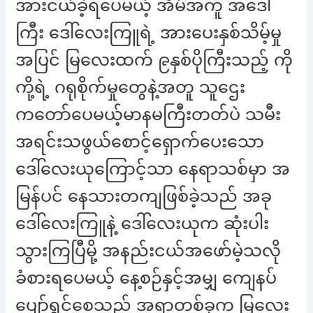
အားငယ်ခဲ့ရပေမယ့် အိမ်အကူ အဒေါ်
ကြီး ဒေါ်လေးကြူရဲ့ အားပေးနှစ်သိမ့်မှု
အပြင် မြလေးထက် ၉နှစ်ပိုကြီးသည့် ကို
ကို့ရဲ့ ဂရုစိုက်မှုတွေနဲ့အတူ သူဌေး
ကတော်ပေမယ့်မာနမကြီးတတ်ပဲ သမီး
အရင်းသဖွယ်စောင့်ရှောက်ပေးသော
ဒေါ်လေးယုကြောင့်သာ နေရာသစ်မှာ အ
မြန်ပင် နေသားတကျဖြစ်ခဲ့သည် အခု
ဒေါ်လေးကြူနဲ့ ဒေါ်လေးယုက ဆုံးပါး
သွားကြပြီမို့ အနည်းငယ်အဖော်မဲ့သလို
ခံစားရပေမယ့် နေ့စဉ်နှင့်အမျှ ကျေနပ်
ပျော်ရွှင်စေသည့် အရာတစ်ခုက မြလေး