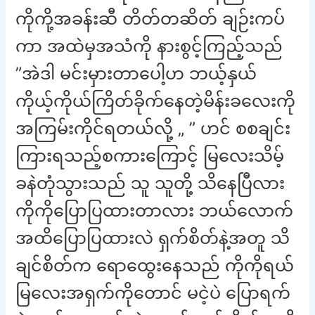
ကိုကို့အခန်းဆီ တိတ်တဆိတ် ချဉ်းကပ်
ကာ အထဲမှအသံကို နားစွင့်ကြည့်သည်
”အဲဒါ မင်းမှားတာပေါ့ဟ ဘယ့်နှယ်
ကိုယ့်ကိုယ်ကြိတ်ခိုက်နေတဲ့မိန်းခလေးကို
အကြမ်းကိုင်ရတယ်လို့ „ ” ဟင် စစချင်း
ကြားရသည့်စကားကြောင့် မြလေးသိမ့်
ခနဲတုံသွားသည် သူ သူတို့ သိနေပြီလား
ကိုကိုပြောပြထားတာလား ဘယ်လောက်
အထိပြောပြထားလဲ ရှက်စိတ်နဲ့အတူ သိ
ချင်စိတ်က ရောထွေးနေသည် ကိုကိုရယ်
မြလေးအရှက်ကိုတောင် မငဲ့ပဲ ပြောရက်