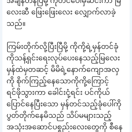
အချိန်တန်ပြီမို့ ကုတင်ပေါ်မှဆင်းကာ မြ
လေးဆီ ဖြေးဖြေးလေး လျှောက်လာခဲ့
သည်။
ကြမ်းတိုက်လို့ပြီးပြီမို့ ကိုကို့ရဲ့မှန်တင်ခုံ
ကိုသန့်ရှင်းရေးလုပ်ပေးနေသည့်မြလေး
မှန်ထဲမှတဆင့် မိမိရဲ့နောက်ကျောအလှ
ကို စိုက်ကြည့်နေသောကိုကို့ကြောင့်
ရင်ဖိုသွားကာ ခေါင်းငုံ့ရင်း ပင်ကိုယ်
ပြောင်နေပြီးသော မှန်တင်သည့်ခုံပေါ်ကို
ပွတ်တိုက်နေမိသည် သိပ်မများသည့်
အသုံးအဆောင်ပစ္စည်းလေးတွေကို စီနေ