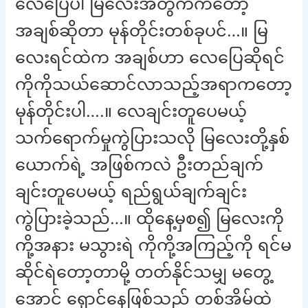
လေပြေပါ မြလေးအတွက်ကတော့
အချစ်ဆိုတာ မုန်တိုင်းတစ်ခုပင်…။ မြ
လေးရင်ထဲက အချစ်ဟာ လေပြေဆိုရင်
ကိုကိုသယ်ဆောင်လာသည့်အရာကတော့
မုန်တိုင်းပါ….။ လေချင်းတူပေမယ့်
သက်ရောက်မှုကွဲပြားသလို မြလေးတို့နှစ်
ယောက်ရဲ့ အဖြစ်ကလဲ ဦးတည်ချက်
ချင်းတူပေမယ့် ရည်ရွယ်ချက်ချင်း
ကွဲပြားခဲ့သည်…။ ထိုနေ့မှစ၍ မြလေးကို
ကို့အနား မသွားရဲ ကိုကို့အကြည့်ကို ရင်မ
ဆိုင်ရဲတော့တာမို့ တတ်နိုင်သမျှ မတွေ့
အောင် ရှောင်နေဖြစ်သည် တစ်အိမ်ထဲ