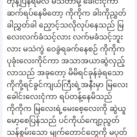
တုန့်ပြန်ရမလဲ မသိတာမို့ ခေါင်းငုံကာ
ဆက်ရပ်နေမိတော့ ကိုကိုက ခါးကိုညွှတ်
ခါညွှတ်ခါ ညှောင့်သလိုလုပ်နေသည် မြ
လေးလက်ခံသင့်လား လက်မခံသင့်ဘူး
လား မသဲကွဲ ဝေခွဲရခက်နေစဉ် ကိုကိုက
ပုခုံးလေးကိုင်ကာ အသာအယာဆွဲလှည့်
လာသည် အခုတော့ မိမိရင်ခုန်ခဲ့ရသော
ကိုကို့ရင်ခွင်ကျယ်ကြီးရဲ့အနီးမှာ မြလေး
ခေါင်းလေးငုံကာ ရပ်တန့်နေမိသည်
ကိုကိုက မြလေးရဲ့မေးစေ့လေးကို ဆွဲယူ
မော့စေပြန်သည် ပင်ကိုယ်ကျော့ညွတ်
သန်စွမ်းသော မျက်တောင်တွေကို မပုတ်