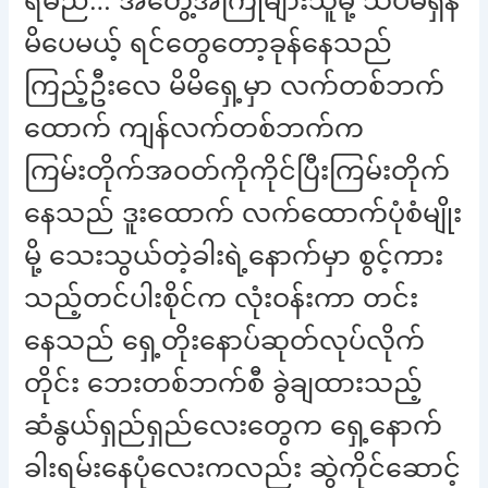
ရမည်… အတွေ့အကြုံများသူမို့ သိပ်မရှိန်
မိပေမယ့် ရင်တွေတော့ခုန်နေသည်
ကြည့်ဦးလေ မိမိရှေ့မှာ လက်တစ်ဘက်
ထောက် ကျန်လက်တစ်ဘက်က
ကြမ်းတိုက်အဝတ်ကိုကိုင်ပြီးကြမ်းတိုက်
နေသည် ဒူးထောက် လက်ထောက်ပုံစံမျိုး
မို့ သေးသွယ်တဲ့ခါးရဲ့နောက်မှာ စွင့်ကား
သည့်တင်ပါးစိုင်က လုံးဝန်းကာ တင်း
နေသည် ရှေ့တိုးနောပ်ဆုတ်လုပ်လိုက်
တိုင်း ဘေးတစ်ဘက်စီ ခွဲချထားသည့်
ဆံနွယ်ရှည်ရှည်လေးတွေက ရှေ့နောက်
ခါးရမ်းနေပုံလေးကလည်း ဆွဲကိုင်ဆောင့်