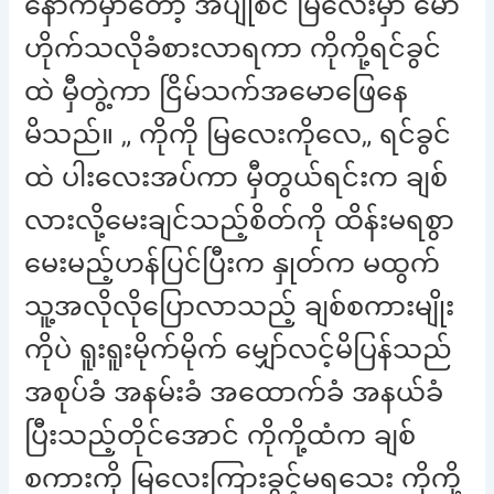
နောက်မှာတော့ အပျိုစင် မြလေးမှာ မော
ဟိုက်သလိုခံစားလာရကာ ကိုကို့ရင်ခွင်
ထဲ မှီတွဲ့ကာ ငြိမ်သက်အမောဖြေနေ
မိသည်။ „ ကိုကို မြလေးကိုလေ„ ရင်ခွင်
ထဲ ပါးလေးအပ်ကာ မှီတွယ်ရင်းက ချစ်
လားလို့မေးချင်သည့်စိတ်ကို ထိန်းမရစွာ
မေးမည့်ဟန်ပြင်ပြီးက နှုတ်က မထွက်
သူ့အလိုလိုပြောလာသည့် ချစ်စကားမျိုး
ကိုပဲ ရူးရူးမိုက်မိုက် မျှော်လင့်မိပြန်သည်
အစုပ်ခံ အနမ်းခံ အထောက်ခံ အနယ်ခံ
ပြီးသည့်တိုင်အောင် ကိုကို့ထံက ချစ်
စကားကို မြလေးကြားခွင့်မရသေး ကိုကို့