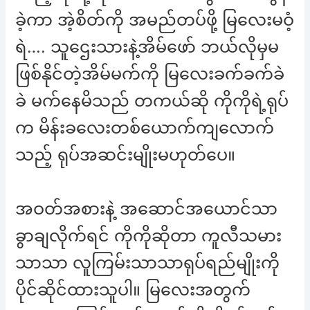
ခဲ့ကာ အဲ့စိတ်ကို အမည်တပ်ဖို့ မြလေးမဝံ့
ရဲ…. သူဌေးသားနဲ့အိမ်ဖော် ဘယ်လိုမှမ
ဖြစ်နိုင်တဲ့အိမ်မက်ကို မြလေးခက်ခက်ခဲ
ခဲ မက်နေမိသည် တကယ်ဆို ကိုကိုရဲ့ရုပ်
က မိန်းခလေးတစ်ယောက်ကျလောက်
သည့် ရုပ်အဆင်းမျိုးမဟုတ်ပေ။
အဝတ်အစားနဲ့ အဆောင်အယောင်သာ
ခွာချလိုက်ရင် ကိုကိုဆိုတာ ကူလီသမား
သာသာ လူကြမ်းသာသာရုပ်ရည်မျိုးကို
ပိုင်ဆိုင်ထားသူပါ။ မြလေးအတွက်