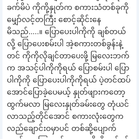
ခက်မိပဲ ကိုကို့နှုတ်က စကားသံတစ်ခုကို
မျှော်လင့်တကြီး စောင့်ဆိုင်းနေ
မိသည်…..။ ပြောပေးပါကိုကို ချစ်တယ်
လို့ ပြောပေးစမ်းပါ အဲ့စကားတစ်ခွန်းနဲ့
တင် ကိုကိုလိုချင်တာပေးဖို့ မြလေးဘက်
က အသင့်ပါကိုကိုရယ် ပြောစမ်းပါ ပြော
ပါကိုကို ပြောပေးပါကိုကိုရယ် ပဲ့တင်ထပ်
အောင်ပြောခဲ့ပေမယ့် နှုတ်ဖျားကတော့
ထွက်မလာ မြလေးနှုတ်ခမ်းတွေ တုံယင်
လာသည့်တိုင်အောင် စကားလုံးတွေက
လည်ချောင်းဝမှာပင် တစ်ဆို့ပျောက်