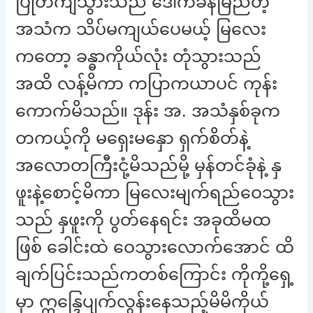
ပြုတ်ကျသွားသည် ဒေါက်ခနဲမြည်တဲ့
အသံက သိပ်မကျယ်ပေမယ့် မြလေး
ကတော့ ခန္ဓာကိုယ်လုံး တုံသွားသည်
အထိ လန့်မိကာ ကပြာကယာပင် ကုန်း
ကောက်မိသည်။ ဒုန်း အ. အသံနှစ်ခုက
တကယ့်ကို မရှေးမနှော ရှက်စိတ်နဲ့
အလောတကြီးငုံ့မိသည်မို့ မှန်တင်ခုံနဲ့ နှ
ဖူးနဲ့စောင့်မိကာ မြလေးမျက်ရည်ဝေသွား
သည် နှဖူးကို ပွတ်နေရင်း အခုထိမထ
ဖြစ် ခေါင်းထဲ ဝေသွားလောက်အောင် ထိ
ချက်ပြင်းသည်ကတစ်ကြောင်း ကိုကို့ရှေ့
မှာ ဣန္ဒြေပျက်လွန်းနေသည့်မိမိကိုယ်