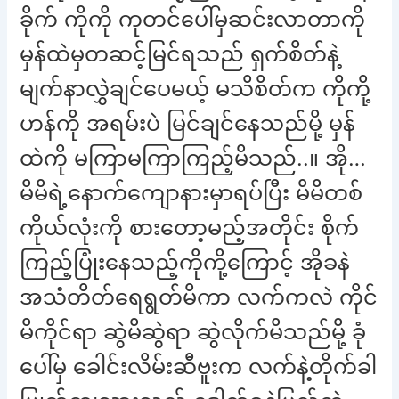
ခိုက် ကိုကို ကုတင်ပေါ်မှဆင်းလာတာကို
မှန်ထဲမှတဆင့်မြင်ရသည် ရှက်စိတ်နဲ့
မျက်နာလွှဲချင်ပေမယ့် မသိစိတ်က ကိုကို့
ဟန်ကို အရမ်းပဲ မြင်ချင်နေသည်မို့ မှန်
ထဲကို မကြာမကြာကြည့်မိသည်..။ အို…
မိမိရဲ့နောက်ကျောနားမှာရပ်ပြီး မိမိတစ်
ကိုယ်လုံးကို စားတော့မည့်အတိုင်း စိုက်
ကြည့်ပြုံးနေသည့်ကိုကို့ကြောင့် အိုခနဲ
အသံတိတ်ရေရွတ်မိကာ လက်ကလဲ ကိုင်
မိကိုင်ရာ ဆွဲမိဆွဲရာ ဆွဲလိုက်မိသည်မို့ ခုံ
ပေါ်မှ ခေါင်းလိမ်းဆီဗူးက လက်နဲ့တိုက်ခါ