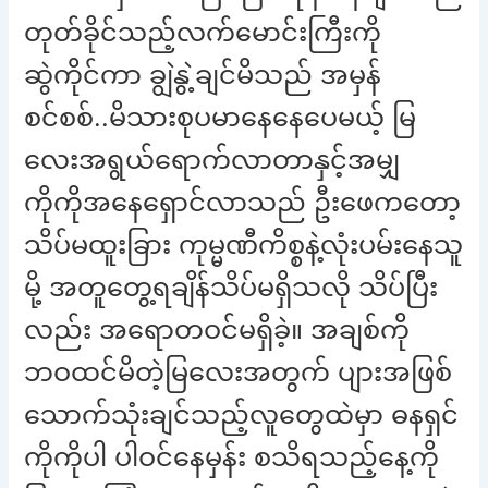
တုတ်ခိုင်သည့်လက်မောင်းကြီးကို
ဆွဲကိုင်ကာ ချွဲနွဲ့ချင်မိသည် အမှန်
စင်စစ်..မိသားစုပမာနေနေပေမယ့် မြ
လေးအရွယ်ရောက်လာတာနှင့်အမျှ
ကိုကိုအနေရှောင်လာသည် ဦးဖေကတော့
သိပ်မထူးခြား ကုမ္မဏီကိစ္စနဲ့လုံးပမ်းနေသူ
မို့ အတူတွေ့ရချိန်သိပ်မရှိသလို သိပ်ပြီး
လည်း အရောတဝင်မရှိခဲ့။ အချစ်ကို
ဘဝထင်မိတဲ့မြလေးအတွက် ပျားအဖြစ်
သောက်သုံးချင်သည့်လူတွေထဲမှာ ဓနရှင်
ကိုကိုပါ ပါဝင်နေမှန်း စသိရသည့်နေ့ကို