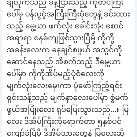
ချလိုက်သည် ခန့်ငြားသည့် ကုတင်ကြီး
ပေါ်မှ ပန်းပွင့်အကြီးကြီးပုံတွေနဲ့ ခင်းထား
သည့် မွေ့ယာ ဖက်လုံး ခေါင်းအုံး စောင်
အရာရာ စနစ်ကျဖြစ်သွားပြီမို့ ကိုကို့
အခန်းလေးက နေချင်စဖွယ် အသွင်ကို
ဆောင်နေသည် အိစက်သည့် ဒီမွေ့ယာ
ပေါ်မှာ ကိုကိုအိပ်မည့်ပုံစံလေးကို
မျက်လုံးလေးမှေးကာ ပုံဖော်ကြည့်ရင်း
ရှင်းသန့်သည့် မျက်နှာလေးပေါ်မှာ စွဲမက်
ဖွယ်အပြုံးလေး ရှပ်ပြေးသွားသည်…။ မြ
လေး ဒီအိမ်ကြီးကိုရောက်တာ ၅နှစ်ပင်
ကျော်ခဲ့ပြီမို့ ဒီအိမ်သားတွေနဲ့ မြလေးဆို