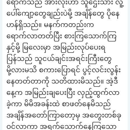
ရောက်သည် အားလုံးဟာ သူဌေးသား လူ့
ပေါ်ကျော့တွေချည်းပဲမို့ အချိန်တွေ ပိုနေ
ဟန်ရှိသည်။ မနက်ကတည်းက
ရောက်လာတတ်ပြီး စားကြသောက်ကြ
နှင့်မို့ မြလေးမှာ အမြည်းလုပ်ပေးရ
ပြန်သည် သူငယ်ချင်းအရင်းကြီးတွေ
မို့လားမသိ စကားပြောရင် ပွင့်လင်းလွန်း
နေတတ်တာကို သတိထားမိသည်။ အဲ့ဒီ
နေ့က အမြည်းချပေးပြီး လှည့်ထွက်လာ
ခဲ့ကာ မိမိအခန်းထဲ စာဖတ်နေမိသည်
အချိန်အတော်ကြာတော့မှ အတွေးတစ်ခု
ဝင်လာကာ အရက်သောက်နေကြသော