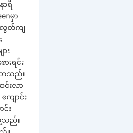
နာရီ
eenမှာ
 လွတ်ကျ
း
ျား
းစားရင်း
ရလာသည်။
းဆင်းလာ
့ ကျောင်း
ာင်း
ေ့သည်။
ည်။