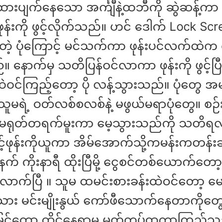
ပျက်နေသော အင်္ကျီနဲ့ထဘီကို ဆွဲဆန့်ကာ 
့ ဖုန်းကို ဖွင့်လိုက်သည်။ ဟင် ဒေါက် Lock Scr
ဲ့ ပုံကြောင့် မင်သက်ကာ ဖုန်းပင်လက်ထဲက
 နောက်မှ သတိပြန်ဝင်လာကာ ဖုန်းကို ဖွင့်ပြီ
ဲဝင်ကြည့်တော့ ပို လန့်သွားသည်။ ပုံတွေ အမ
သူမရဲ့ ဝတ်လစ်စလစ်နဲ့ မဖွယ်မရာပုံတွေ။ စဉ်
ရုတ်တရက်မူးကာ မေ့သွားသည်ကို သတိ
ာင့်ဖုန်းကိုယူကာ အိမ်အောက်သို့ကမန်းကတန်
် ကိုးနာရီ ထိုးပြီမို့ ငွေစင်တစ်ယောက်တော
ောက်ပြီ ။ သူမ ထမင်းစားခန်းထဲဝင်တော့ မေ
းသား မင်းမျိုးနွယ် ကော်ဖီသောက်နေတာကိုတွ
မြင်တော့ ထိုင်နေရာမှ မတ်တပ်ထကာကြည့်သ