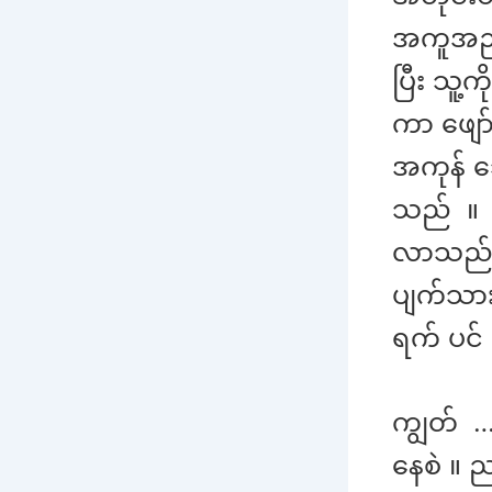
အကူအညီ 
ပြီး သူ့
ကာ ဖျော
အကုန် သေ
သည် ။ သ
လာသည် ။ 
ပျက်သား
ရက် ပင
ကျွတ် ….
နေစဲ ။ 