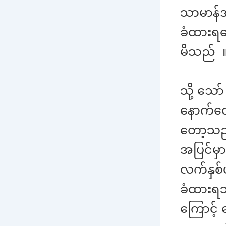
သာမာန်အခ
ခံထားရ
မိသည် 
သို့ သေ
နောက်တော
တော့သည
အပြင်မှာ
လက်နှစ်
ခံထားရသည
ကြောင့် 