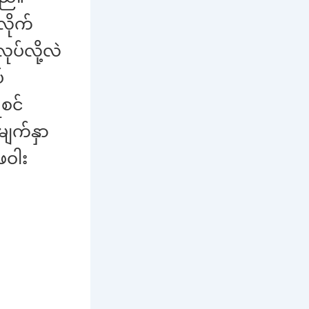
လိုက်
ပ်လို့လဲ
်
စင်
မျက်နှာ
ဖဝါး