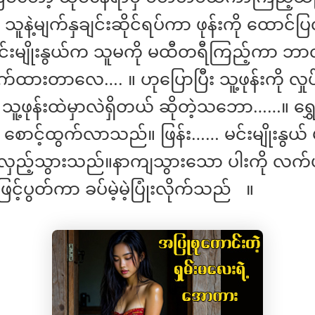
ဲ သူနဲ့မျက်နှချင်းဆိုင်ရပ်ကာ ဖုန်းကို ထောင်ပြ
်းမျိုးနွယ်က သူမကို မထီတရီကြည့်ကာ ဘာလု
ိုက်ထားတာလေ…. ။ ဟုပြောပြီး သူ့ဖုန်းကို လှုပ
သူ့ဖုန်းထဲမှာလဲရှိတယ် ဆိုတဲ့သဘော……။ ရွှေ
ောင့်ထွက်လာသည်။ ဖြန်း…… မင်းမျိုးနွယ် 
ှည့်သွားသည်။နာကျသွားသော ပါးကို လက်
င့်ပွတ်ကာ ခပ်မဲ့မဲ့ပြုံးလိုက်သည် ။