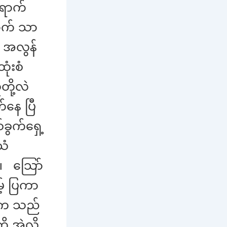
ရောက်
ာက် သာ
 အလွန်
ုံးစံ
တို့လဲ
်နေ ပြီ
ခွက်ရှေ့
သံ
 ။ သြော်
မ့် ပြကာ
ုးက သည်
ု အဲ့လို