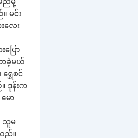
်မို့
။ မင်း
သားလေး
ားပြော
လာခဲ့မယ်
ရွှေစင်
။ ဒုန်းက
့ မော
ု သူမ
်သည်။