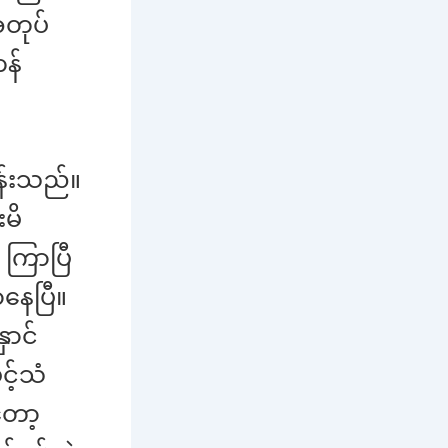
အတုပ်
န်
န်းသည်။
မိ
ကြာပြီ
နေပြီ။
ောင်
င့်သံ
တော့