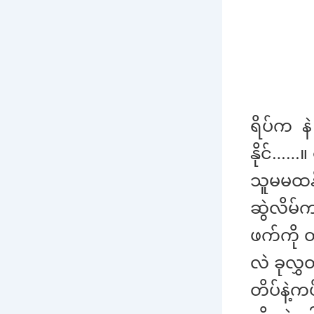
ရိပ်က နဲ
နိုင်……
သူမမထနိ
ဆွဲလိမ်
ဖက်ကို 
လဲ ခုလွှ
တိပ်နဲ့