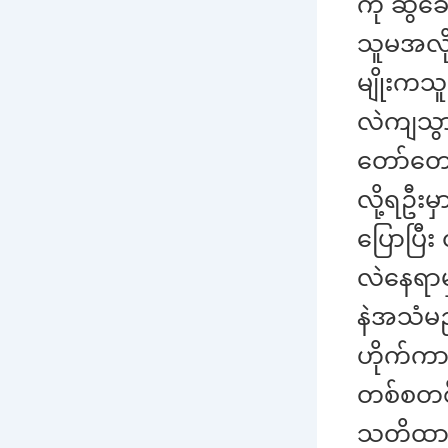
ကို ဆွဲခ
သူမအလို
မျိုးကသ
လဲကျသွာ
တော်တော
လို့ရဦးမ
ပြောပြီ
လဲနေရာမ
နဲအသံမည
ဟိုက်ကာ
တစ်စတစ်
သတိထားမ