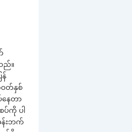
က်
းသည်။
န်
ဝတ်နှစ်
ုပ်နေတာ
ပ်ကို ပါ
ုခန်းဘက်