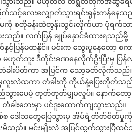
ေါ်သွားသည်။ မဟုတ်လဲ တရွတ်တိုက်အဆွဲခံရမည
က်သင့်လေးလျှောက်သွားရင်းရုန်းကန်နေသည်
ူမကို စတိုခန်းထဲတွန်းသွင်းလိုက်ယာ ပုံရက်
းသည်။ လက်ပြန် ချုပ်နှောင်ခံထားရသည်မို့
်နှင့်ပြန်မထနိုင်။ မင်းက သွေးပူနေတော့ စက
ှာ မဟုတ်ဘူး ဒီတိုင်းခဏနေလိုက်ဦးပြီးမှ ပြန်
း တံခါးပိတ်ကာ အပြင်က သော့ခတ်လိုက်သည်။ 
ှလူးလဲထကာ တံခါးကို ကိုယ်နဲ့ပြေးတိုက်သည်
်သွားပေမဲ့ တုတ်တုတ်မျှမလှုပ်။ နောက်တော
 တံခါးဘေးမှာ ပင်ဒူးထောက်ကျသွားသည်။
စ ဒေါသတွေပြေသွားမှ အိမ်ရဲ့တိတ်စိတ်မှုကိ
ိသည်။ မင်းမျိုးလဲ အပြင်ထွက်သွားပြီထင