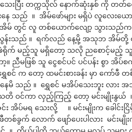
ှိသေးပြီး တက္ကသိုလ် နောက်ဆုံးနှစ် ကို တတ်
နေ သည် ။ အိမ်ဖော်များ မရှိပဲ လူလေးယေ
အိမ် တွင် လူ တစ်ယောက်လျော့ သွားသည်က
န်းသည် ။ ရက်လည် နေ့မို့ အသုဘ အိမ်တို့ ထ
ဖဲရိုက် မည့်သူ မရှိတော့ သလို ညစောင့်မည့် သူ
။ ညီမဖြစ် သူ ငွေစင်ပင် ပင်ပန်း စွာ အိပ်စက
ှေစင် က တော့ ထမင်းစားခန်း မှာ ကော်ဖီ တစ်
ိုင်နေမိ သည် ။ ရွှေစင် မအိပ်သေးဘူး လား အ
သတိ ဝင်ကာ လှည့်ကြည့် တော့ မင်းမျိုးနွယ်
 အင်း အိပ်မရ သေးလို့ ။ မင်းမျိုးက ခေါင်းငြိ
ဖီတစ်ခွက် လောက် ဖျော်ပေးပါလား မင်းမျိ
င် ။ ကိုယ့်ပါကို ဘယ်တော့မှ မလုပ် သူများ ကိ