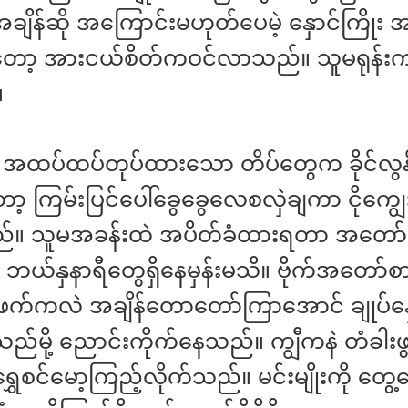
ျိန်ဆို အကြောင်းမဟုတ်ပေမဲ့ နှောင်ကြိုး 
တော့ အားငယ်စိတ်ကဝင်လာသည်။ သူမရုန်းက
။
ာ် အထပ်ထပ်တုပ်ထားသော တိပ်တွေက ခိုင်လွ
့ ကြမ်းပြင်ပေါ်ခွေခွေလေစလှဲချကာ ငိုကျွေး
်။ သူမအခန်းထဲ အပိတ်ခံထားရတာ အတော် 
 ဘယ်နှနာရီတွေရှိနေမှန်းမသိ။ ဗိုက်အတော်စာ
ဖက်ကလဲ အချိန်တောတော်ကြာအောင် ချုပ်နှ
်မို့ ညောင်းကိုက်နေသည်။ ကျွီကနဲ တံခါးဖွ
ရွှေစင်မော့ကြည့်လိုက်သည်။ မင်းမျိုးကို တွေ့