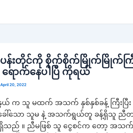
န်းတိုင်ကို စိုက်စိုက်မြိုက်မြိုက်ကြီး 
 ရောက်နေပါပြီ ကိုရယ်
/
April 20, 2022
ွယ် က သူ မထက် အသက် နှစ်နှစ်ခန့် ကြီးပြီး မ
ခေါ်သော သူမ နဲ့ အသက်ရွယ်တူ ခန့်ရှိသူ ညီတ
ှိသည် ။ ညီမဖြစ် သူ ငွေစင်က တော့ အသက