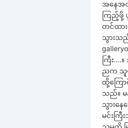
အနေအထား
ကြည့်ဖို
တင်ထားတ
သွားသည်။
galleryထ
ကြီး….။ 
ညက သူမ
ထို့ကြေ
သည်။ မနက
သွားနေလ
မင်းကြီ
သူမကို 