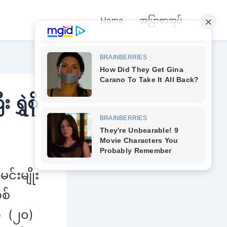
Home
အပြာစာအုပ်
ရွှဲစို
င်းမျိုး
စ်
် (၂၀)