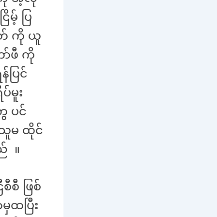
မ့် ပြ
် ကို ယူ
ဖီ ကို
န်ပြင်
ပ်မူး
ွေ ပင်
ူမ ထိုင်
ည် ။
ီစီ ဖြစ်
မှထပြီး