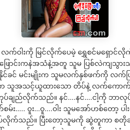
 လက်ဝါးကို မြင်လိုက်ပေမဲ့ ရွှေစင်မရှောင်လို
။ ဖြောင်းကနဲအသံနဲ့အတူ သူမ ပြစ်လဲကျသွာ
ုင်ခင် မင်းမျိုးက သူမလက်နှစ်ဖက်ကို လက်ပြ
ကာ သူအသင့်ယူထားသော တိပ်နဲ့ လက်ကောက်
တုပ်ချည်လိုက်သည်။ နင်….နင်….ငါ့ကို ဘာလ
တ်စမ်း….. ဝူး…ဝူ….ဝါး သူမအော်ဟစ်တော့ ပါးစ
ကပ်လိုက်သည်။ ပြီးတော့သူမကို ဆွဲတူကာ စတိ