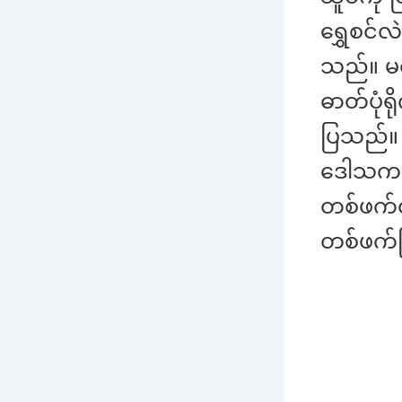
ရွှေစင်လ
သည်။ မင
ဓာတ်ပုံရ
ပြသည်။ 
ဒေါသက စ
တစ်ဖက်လ
တစ်ဖက်ဖြ