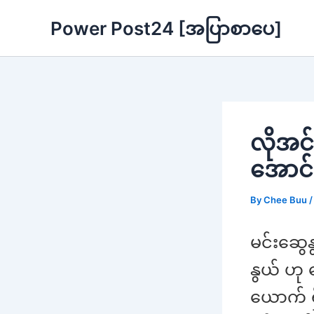
Skip
Power Post24 [အပြာစာပေ]
to
content
လိုအင်ပ
အောင်
By
Chee Buu
မင်းဆွေန
နွယ် ဟု 
ယောက် ရ