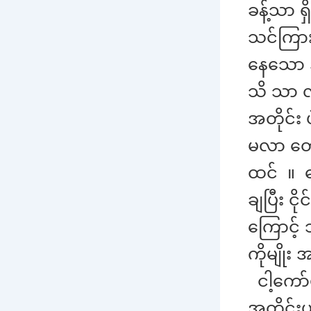
ခန့်သာ ရ
သင်ကြား
နေသော 
သိ သာ လွ
အတိုင်း 
မလာ တော့
ထင် ။ ရွ
ချပြီး င
ကြောင့် 
ကိုမျိုး
ငါ့ကော်
အတိုင်းပ