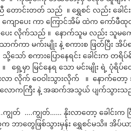
တောင်းတတ် သည် ။ ရွှေစင် လည်း ခေါင်းငြိ
ကို ကျောပေး ကာ ကြောင်အိမ် ထဲက ကော်ဖီထုတ
်ပေး လိုက်သည် ။ နောက်သူမ လည်း သူမကော်
ာက်ကာ မက်းမျိုး နဲ့ စကားစ ဖြတ်ပြီး အိပ်ရ
ို့သော် စကားပြောနေရင်း ခေါင်းက တရိပ်ရိ
ရှေ့မှာ မြင်နေရ သော မင်းမျိုး ရဲ့ ပုံရိပ်တ
လာ လိုက် ဝေဝါးသွားလိုက် ။ နောက်တော့ သ
် လောကကြီး နဲ့ အဆက်အသွယ် ပျက်သွားသ
ကျွတ် ….ကျွတ်…… နိုးလာတော့ ခေါင်းက ငြီစ
ညက ဘာတွေဖြစ်သွားမှန်း ရွှေစင်မသိ။ အိပ်ယာ