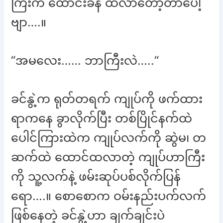
ကြီးက ထောင်းခနဲ ထလာတော့တာပေါ့
ဗျာ….။
“အမလေး…… ဘာကြီးလဲ…..“
ခင်နွဲ့က ရုတ်တရက် ကျုပ်ကို ဖက်ထား
ရာကနေ ခွာလိုက်ပြီး တစ်ပြိုင်နက်ထဲ
ပေါင်ကြားထဲက ကျုပ်လက်ကို ဆွဲမ၊ တ
ဆက်ထဲ ထောင်ထလာတဲ့ ကျုပ်ဟာကြီး
ကို သူ့လက်နဲ့ ဖမ်းဆုပ်ပစ်လိုက်ပြန်
ရော….။ စောစောက ဝမ်းနည်းပက်လက်
ဖြစ်နေတဲ့ ခင်နွဲ့ဟာ ချက်ချင်းပဲ