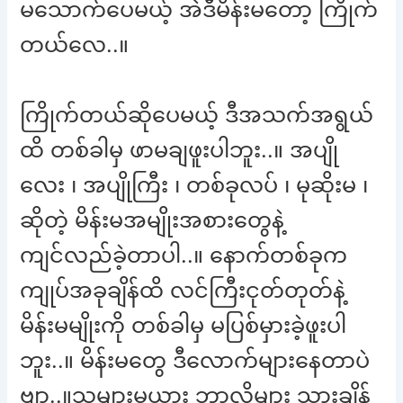
မသောက်ပေမယ့် အဲဒီမိန်းမတော့ ကြိုက်
တယ်လေ..။
ကြိုက်တယ်ဆိုပေမယ့် ဒီအသက်အရွယ်
ထိ တစ်ခါမှ ဖာမချဖူးပါဘူး..။ အပျို
လေး ၊ အပျိုကြီး ၊ တစ်ခုလပ် ၊ မုဆိုးမ ၊
ဆိုတဲ့ မိန်းမအမျိုးအစားတွေနဲ့
ကျင်လည်ခဲ့တာပါ..။ နောက်တစ်ခုက
ကျုပ်အခုချိန်ထိ လင်ကြီးငုတ်တုတ်နဲ့
မိန်းမမျိုးကို တစ်ခါမှ မပြစ်မှားခဲ့ဖူးပါ
ဘူး..။ မိန်းမတွေ ဒီလောက်များနေတာပဲ
ဗျာ..။သူများမယား ဘာလို့များ သွားချိန်