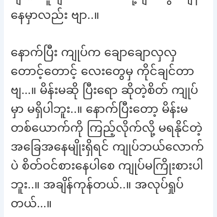
နေမှာလည်း ဗျာ..။
နောက်ပြီး ကျုပ်က ချောချောလှလှ
တောင့်တောင့် လေးတွေမှ ကိုင်ချင်တာ
ဗျ…။ မိန်းမဆို ပြီးရော ဆိုတဲ့စိတ် ကျုပ်
မှာ မရှိပါဘူး..။ နောက်ပြီးတော့ မိန်းမ
တစ်ယောက်ကို ကြည့်လိုက်လို့ မရနိုင်တဲ့
အခြေအနေမျိုးရှိရင် ကျုပ်ဘယ်လောက်
ပဲ စိတ်ဝင်စားနေပါစေ ကျုပ်မကြိုးစားပါ
ဘူး..။ အချိန်ကုန်တယ်..။ အလုပ်ရှုပ်
တယ်…။