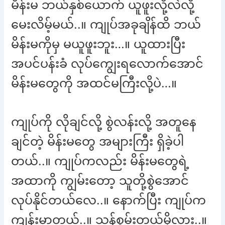
မိန်းမ ဘယ်နှစ်ယောက် ယူဖူးလို့လဲလို့
မေးလိမ့်မယ်..။ ကျုပ်အခုချိန်ထိ ဘယ်
မိန်းမကိုမှ မယူဖူးဘူး…။ ယူထားပြီး
အပင်ပန်းခံ လုပ်ကျွေးရလောက်အောင်
မိန်းမတွေကို အထင်မကြီးလို့ပဲ…။
ကျုပ်ကို လိုချင်လို့ စွဲလန်းလို့ အတူနေ
ချင်တဲ့ မိန်းမတွေ အများကြီး ရှိခဲ့ပါ
တယ်..။ ကျုပ်ကလည်း မိန်းမတွေရဲ့
အထာကို ကျွမ်းတော့ သူတို့စွဲအောင်
လုပ်နိုင်တယ်လေ..။ နောက်ပြီး ကျုပ်က
ကျန်းမာတယ်..။ သန်စွမ်းတယ်မို့လား..။