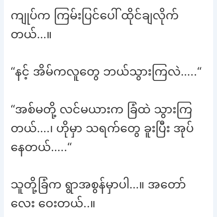
ကျုပ်က ကြမ်းပြင်ပေါ် ထိုင်ချလိုက်
တယ်…။
“နင့် အိမ်ကလူတွေ ဘယ်သွားကြလဲ…..“
“အစ်မတို့ လင်မယားက ခြံထဲ သွားကြ
တယ်….၊ ဟိုမှာ သရက်တွေ ခူးပြီး အုပ်
နေတယ်…..“
သူတို့ခြံက ရွာအစွန်မှာပါ…။ အတော်
လေး ဝေးတယ်..။