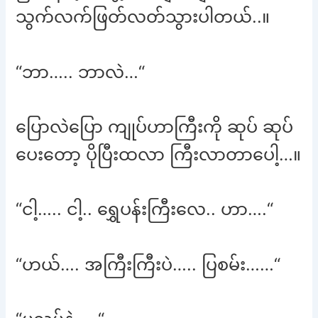
သွက်လက်ဖြတ်လတ်သွားပါတယ်..။
“ဘာ….. ဘာလဲ…“
ပြောလဲပြော ကျုပ်ဟာကြီးကို ဆုပ် ဆုပ်
ပေးတော့ ပိုပြီးထလာ ကြီးလာတာပေါ့…။
“ငါ့….. ငါ့.. ရွှေပန်းကြီးလေ.. ဟာ….“
“ဟယ်…. အကြီးကြီးပဲ….. ပြစမ်း……“