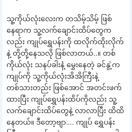
သူ့ကိုယ်လုံးလေးက တသိမ့်သိမ့် ဖြစ်
နေရာက သူ့လက်ချောင်းထိပ်တွေက
လည်း ကျုပ်ရွှေပန်းကို ထလိုက်ထိုးလိုက်
နဲ့ တို့တို့နေသလို ဖြစ်လာတယ်..။ တစ်
ကိုယ်လုံး သနပ်ခါးနံ့ မွှေးနေတဲ့ ခင်နွဲ့က
ကျုပ်ကို သူ့ကိုယ်လုံးအိအိကြီးနဲ့
တစ်သားတည်း ဖြစ်အောင် အတင်းဖက်
ထားပြီး ကျုပ်ရွှေပန်းထိပ်ကိုလည်း သူ့
လက်ချောင်းထိပ်တွေနဲ့ လာလာပြီး ထိထိ
နေတယ်။ ဒီတော့ဗျာ…. ကျုပ် ရွှေပန်း