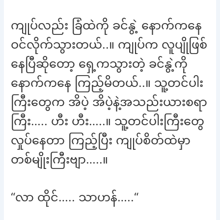
ကျုပ်လည်း ခြံထဲကို ခင်နွဲ့ နောက်ကနေ
ဝင်လိုက်သွားတယ်..။ ကျုပ်က လူပျိုဖြစ်
နေပြီဆိုတော့ ရှေ့ကသွားတဲ့ ခင်နွဲ့ကို
နောက်ကနေ ကြည့်မိတယ်..။ သူ့တင်ပါး
ကြီးတွေက အိပဲ့ အိပဲ့နဲ့အသည်းယားစရာ
ကြီး….. ဟီး ဟီး…..။ သူ့တင်ပါးကြီးတွေ
လှုပ်နေတာ ကြည့်ပြီး ကျုပ်စိတ်ထဲမှာ
တစ်မျိုးကြီးဗျာ…..။
“လာ ထိုင်….. သာဟန်…..“