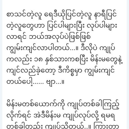
စာသင်တဲ့လူ ရေဒီယိုပြင်တဲ့လူ နာရီပြင်
တဲ့လူတွေဟာ ပြင်ပါများပြီး လုပ်ပါများ
လာရင် ဘယ်အလုပ်ပဲဖြစ်ဖြစ်
ကျွမ်းကျင်လာပါတယ်…။ ဒီလိုပဲ ကျုပ်
ကလည်း ၁၈ နှစ်သားကစပြီး မိန်းမတွေနဲ့
ကျင်လည်ခဲ့တော့ ဒီကိစ္စမှာ ကျွမ်းကျင်
တယ်ပေါ့…… ဗျာ…။
မိန်းမတစ်ယောက်ကို ကျုပ်တစ်ခါကြည့်
လိုက်ရင် အဲဒီမိန်းမ ကျုပ်လုပ်လို့ ရမရ
တစ်ခါတည်း ကျုပ်သိတယ်..။ ကြွားတာ