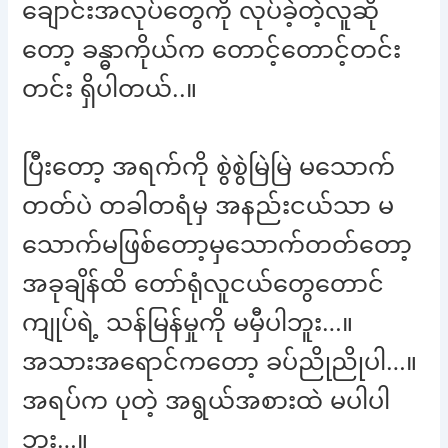
ချောင်းအလုပ်တွေကို လုပ်ခဲ့တဲ့လူဆို
တော့ ခန္ဓာကိုယ်က တောင့်တောင့်တင်း
တင်း ရှိပါတယ်..။
ပြီးတော့ အရက်ကို စွဲစွဲမြဲမြဲ မသောက်
တတ်ပဲ တခါတရံမှ အနည်းငယ်သာ မ
သောက်မဖြစ်တော့မှသောက်တတ်တော့
အခုချိန်ထိ တော်ရုံလူငယ်တွေတောင်
ကျုပ်ရဲ့ သန်မြန်မှုကို မမှီပါဘူး…။
အသားအရောင်ကတော့ ခပ်ညိုညိုပါ…။
အရပ်က ပုတဲ့ အရွယ်အစားထဲ မပါပါ
ဘူး…။