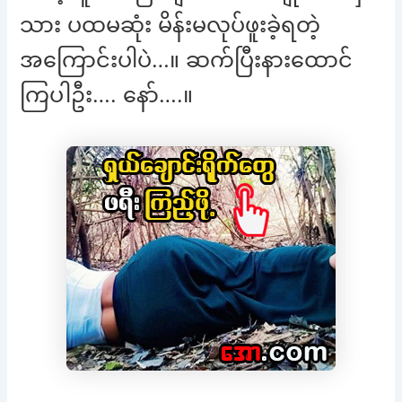
သား ပထမဆုံး မိန်းမလုပ်ဖူးခဲ့ရတဲ့
အကြောင်းပါပဲ…။ ဆက်ပြီးနားထောင်
ကြပါဦး…. နော်….။