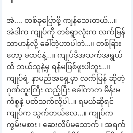
အဲ…. တစ်ခုပြောဖို့ ကျန်သေးတယ်…။
အဲဒါက ကျုပ်ကို တစ်ရွာလုံးက လက်မြန်
သာဟန်လို့ ခေါ်တဲ့ဟာပါဘဲ…။ တစ်ခြား
တော့ မထင်နဲ့…။ ကျုပ်ဒီအသက်အရွယ်
ထိ ဘယ်သူနဲ့မှ ရန်မဖြစ်ဖူးပါဘူး…။
ကျုပ်ရဲ့ နာမည်အရှေ့မှာ လက်မြန် ဆိုတဲ့
ဂုဏ်ထူးကြီး ထည့်ပြီး ခေါ်တာက မိန်းမ
ကိစ္စနဲ့ ပတ်သက်လို့ပါ..။ ရမယ်ဆိုရင်
ကျုပ်က သွက်တယ်လေ…။ ကျုပ်က
ကွမ်းမစား ၊ ဆေးလိပ်မသောက် ၊ အရက်