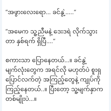
“အဖွားလေးရော… ခင်နွဲ့…..“
“အမေက သူ့ညီမနဲ့ ဒေးဒရဲ လိုက်သွား
တာ နှစ်ရက် ရှိပြီ….“
စကားသာ ပြောနေတယ်…။ ခင်နွဲ့
မျက်လုံးတွေက အရင်လို မဟုတ်ပဲ စူးရှ
ပြောင်လက်တဲ့ အကြည့်တွေနဲ့ ကျုပ်ကို
ကြည့်နေတယ်..။ ပြီးတော့ သူ့မျက်နှာက
တစ်မျိုးပဲ…။