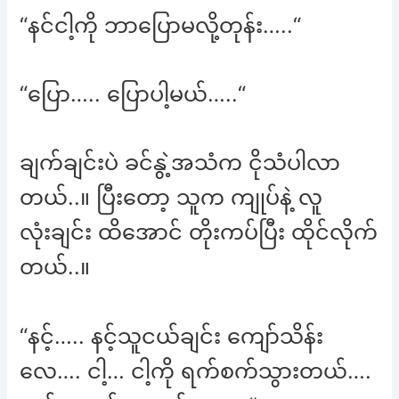
“နင်ငါ့ကို ဘာပြောမလို့တုန်း…..“
“ပြော….. ပြောပါ့မယ်…..“
ချက်ချင်းပဲ ခင်နွဲ့အသံက ငိုသံပါလာ
တယ်..။ ပြီးတော့ သူက ကျုပ်နဲ့ လူ
လုံးချင်း ထိအောင် တိုးကပ်ပြီး ထိုင်လိုက်
တယ်..။
“နင့်….. နင့်သူငယ်ချင်း ကျော်သိန်း
လေ…. ငါ့… ငါ့ကို ရက်စက်သွားတယ်….