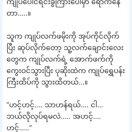
ကျုပ်ပေါင်ရင်းခွကြားပေါ်မှာ ရောက်နေ
တာ…..။
သူက ကျုပ်လက်ဖမိုးကို အုပ်ကိုင်လိုက်
ပြီး ဆုပ်လိုက်တော့ သူ့လက်ချောင်းလေး
တွေက ကျုပ်လက်ရဲ့ အောက်ဖက်ကို
ကွေးဝင်သွားပြီး ပုဆိုးထဲက ကျုပ်ရွှေပန်း
ကြီးထိပ်ကို သွားထိတယ်…။
“ဟင့်ဟင့်…. သာဟန်ရယ်…. ငါ…
ဘယ်လိုလုပ်ရမလဲ….. အဟင့်….
ဟင့်…..“