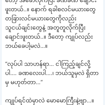
တော့ အဖော်လိုက်ပြီး ခဏခဏ ချောင်း
ဖူးတယ်..။ နောက် ရခါစလင်မယားတွေ
တခြားလင်မယားတွေကိုလည်း
သူငယ်ချင်းတွေနဲ့ အတူတူလိုက်ပြီး
ချောင်းဖူးတယ်..။ ဒီတော့ ကျုပ်လည်း
ဘယ်ခေပါ့မလဲ…။
“လုပ်ပါ သာဟန်ရာ… ငါကြည့်ချင်လို့
ပါ…. ခဏလေးပါ….၊ ဘယ်သူမှလဲ ရှိတာ
မှ မဟုတ်တာ…“
ကျုပ်ရင်ထဲမှာလဲ မောမောကြီးနဲ့ဗျာ…။