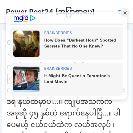
Skip
Power Post24 [အပြာစာပေ]
to
Main
content
Men
လက်မြန်သာဟန်
By
adminpower
/
October 17, 2025
ကျုပ်နာမယ်က သာဟန် ပါ..။ နေတာက
မြစ်ဝကျွန်းပေါ်ဒေသက ဇရက်ကုန်း ဆို
တဲ့ ရွာကြီးမှာပါ…။ ဇရက်ကုန်းရွာက ဒေး
ဒရဲ နယ်ထဲမှာပါ…။ ကျုပ်အသက်က
အခုဆို ၄၅ နှစ်ထဲ ရောက်နေပါပြီ…။ ဒါ
ပေမယ့် ငယ်ငယ်ထဲက လယ်အလုပ် ၊