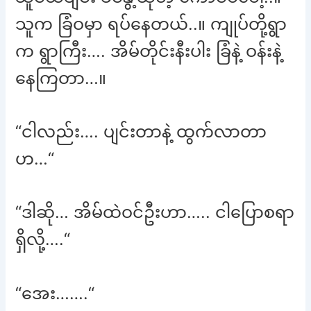
သူက ခြံဝမှာ ရပ်နေတယ်..။ ကျုပ်တို့ရွာ
က ရွာကြီး…. အိမ်တိုင်းနီးပါး ခြံနဲ့ ဝန်းနဲ့
နေကြတာ…။
“ငါလည်း…. ပျင်းတာနဲ့ ထွက်လာတာ
ဟ…“
“ဒါဆို… အိမ်ထဲဝင်ဦးဟာ….. ငါပြောစရာ
ရှိလို့….“
“အေး…….“