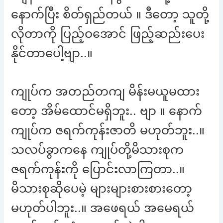
နောက်ပြီး စိတ်ရှည်တယ် ။ ဒီတော့ သူတို့
လိုတာကို ပြည့်ဝအောင် ဖြည့်ဆည်းပေး
နိုင်တာပေါ့ဗျာ..။
ကျုပ်က အတည်တကျ မိန်းမယူမထား
တော့ အိမ်ထောင်မရှိဘူး.. ဗျာ ။ နောက်
ကျုပ်က ဇရက်ကုန်းဇာတိ မဟုတ်ဘူး..။
သလပ်ခွာကနေ ကျုပ်တို့မိသားစုက
ဇရက်ကုန်းကို ပြောင်းလာကြတာ..။
မိသားစုဆိုပေမဲ့ များများစားစားတော့
မဟုတ်ပါဘူး..။ အဖေရယ် အမေရယ်