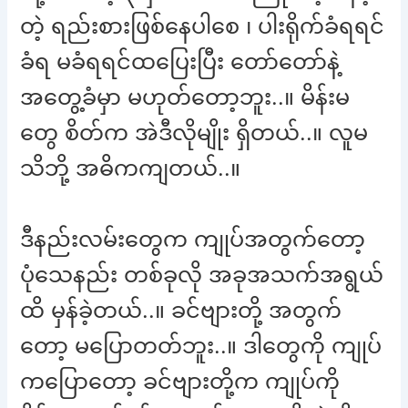
တဲ့ ရည်းစားဖြစ်နေပါစေ ၊ ပါးရိုက်ခံရရင်
ခံရ မခံရရင်ထပြေးပြီး တော်တော်နဲ့
အတွေ့ခံမှာ မဟုတ်တော့ဘူး..။ မိန်းမ
တွေ စိတ်က အဲဒီလိုမျိုး ရှိတယ်..။ လူမ
သိဘို့ အဓိကကျတယ်..။
ဒီနည်းလမ်းတွေက ကျုပ်အတွက်တော့
ပုံသေနည်း တစ်ခုလို အခုအသက်အရွယ်
ထိ မှန်ခဲ့တယ်..။ ခင်ဗျားတို့ အတွက်
တော့ မပြောတတ်ဘူး..။ ဒါတွေကို ကျုပ်
ကပြောတော့ ခင်ဗျားတို့က ကျုပ်ကို