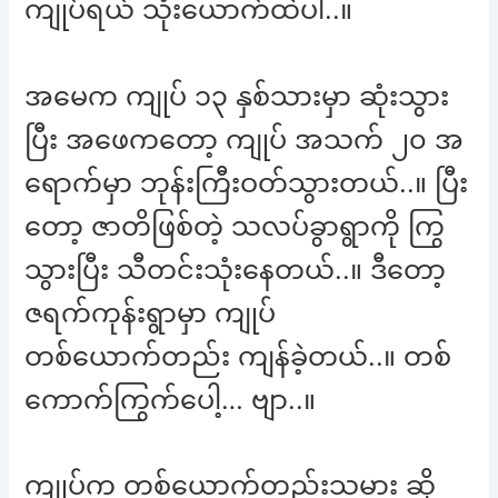
ကျုပ်ရယ် သုံးယောက်ထဲပါ..။
အမေက ကျုပ် ၁၃ နှစ်သားမှာ ဆုံးသွား
ပြီး အဖေကတော့ ကျုပ် အသက် ၂၀ အ
ရောက်မှာ ဘုန်းကြီးဝတ်သွားတယ်..။ ပြီး
တော့ ဇာတိဖြစ်တဲ့ သလပ်ခွာရွာကို ကြွ
သွားပြီး သီတင်းသုံးနေတယ်..။ ဒီတော့
ဇရက်ကုန်းရွာမှာ ကျုပ်
တစ်ယောက်တည်း ကျန်ခဲ့တယ်..။ တစ်
ကောက်ကြွက်ပေါ့… ဗျာ..။
ကျုပ်က တစ်ယောက်တည်းသမား ဆို