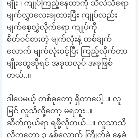
မျိုး ၊ ကျုပ်ကြည့်နေတာကို သိလဲသိရော
မျက်လွှာလေးချထားပြီး ကျုပ်လည်း
မျက်စေ့လွှဲလိုက်ရော ကျုပ်ကို
စိတ်ဝင်စားတဲ့ မျက်လုံးနဲ့ တစ်ချက်
လောက် မျက်လုံးဝင့်ပြီး ကြည့်လိုက်တာ
မျိုးတွေဆိုရင် အခုထလုပ် အခုဖြစ်
တယ်..။
ဒါပေမယ့် တစ်ခုတော့ ရှိတာပေါ့..။ လူ
မြင် လူသိလို့တော့ မရဘူး..။
ဆိတ်ကွယ်ရာ ရဖို့လိုတယ်…။ လူသာသိ
လို့ကတော့ ၃ နှစ်လောက် ကြိုက်ခဲ့ နေခဲ့