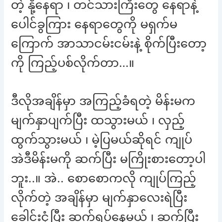
တဲ့ နို့နေရာ ၊ တင်သားကြီးတွေ နေရာနဲ့
ပေါင်ခွကြား နေရာတွေကို မရှက်မ
ကြောက် အာသာငမ်းငမ်းနဲ့ စိုက်ပြီးတော့
ကို ကြည့်ပစ်လိုက်တာ…။
ဒီလိုအချိန်မှာ အကြည့်ခံရတဲ့ မိန်းမက
မျက်နှာပျက်ပြီး ထသွားမယ် ၊ လှည့်
ထွက်သွားမယ် ၊ မဲ့ပြမယ်ဆိုရင် ကျုပ်
အဲဒီမိန်းမကို ဆက်ပြီး မကြိုးစားတော့ပါ
ဘူး..။ အဲ.. စောစောကလို ကျုပ်ကြည့်
လိုက်တဲ့ အချိန်မှာ မျက်နှာလေးရဲပြီး
ခေါင်းငုံ့ပြီး ဆက်ရပ်နေမယ် ၊ ဆက်ပြီး