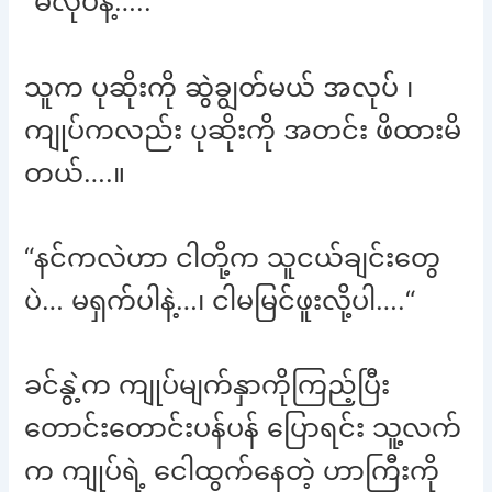
“မလုပ်နဲ့…..“
သူက ပုဆိုးကို ဆွဲချွတ်မယ် အလုပ် ၊
ကျုပ်ကလည်း ပုဆိုးကို အတင်း ဖိထားမိ
တယ်….။
“နင်ကလဲဟာ ငါတို့က သူငယ်ချင်းတွေ
ပဲ… မရှက်ပါနဲ့…၊ ငါမမြင်ဖူးလို့ပါ….“
ခင်နွဲ့က ကျုပ်မျက်နှာကိုကြည့်ပြီး
တောင်းတောင်းပန်ပန် ပြောရင်း သူ့လက်
က ကျုပ်ရဲ့ ငေါထွက်နေတဲ့ ဟာကြီးကို