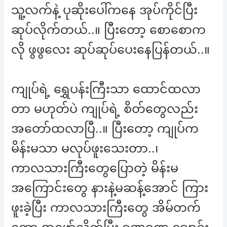
သူ့လက်နဲ့ ပုဆိုးပေါ်ကနေ အုပ်ကိုင်ပြီး
ဆုပ်လိုက်တယ်..။ ပြီးတော့ စောစောက
လို ဖွဖွလေး ဆုပ်ဆုပ်ပေးနေပြန်တယ်..။
ကျုပ်ရဲ့ ရွှေပန်းကြီးသာ ထောင်ထလာ
တာ မဟုတ်ပဲ ကျုပ်ရဲ့ စိတ်တွေလည်း
အတော်ထလာပြီ..။ ပြီးတော့ ကျုပ်က
မိန်းမသာ မလုပ်ဖူးသေးတာ..၊
ကာလသားကြီးတွေပြောတဲ့ မိန်းမ
အကြောင်းတွေ နားနဲ့မဆန့်အောင် ကြား
ဖူးခဲ့ပြီး ကာလသားကြီးတွေ အိမ်တက်