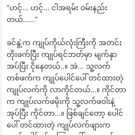
“ဟင့်… ဟင့်… ငါအရမ်း ဝမ်းနည်း
တယ်……“
ခင်နွဲ့က ကျုပ်ကိုယ်လုံးကြီးကို အတင်း
တိုးဖက်ပြီး ကျုပ်ရင်ဘတ်မှာ မျက်နှာ
အပ်ပြီး ငိုနေတယ်..။ အဲ… သူ့လက်
တစ်ဖက်က ကျုပ်ပေါင်ပေါ် တင်ထားတဲ့
ကျုပ်လက်ကို လာကိုင်တယ်…။ ကိုင်တာ
က ကျုပ်လက်ဖမိုးကို သူ့လက်ဖဝါးနဲ့
အုပ်ပြီး ကိုင်တာ…။ ဖြစ်ချင်တော့ ပေါင်
ပေါ် တင်ထားတဲ့ ကျုပ်လက်ဖျားက