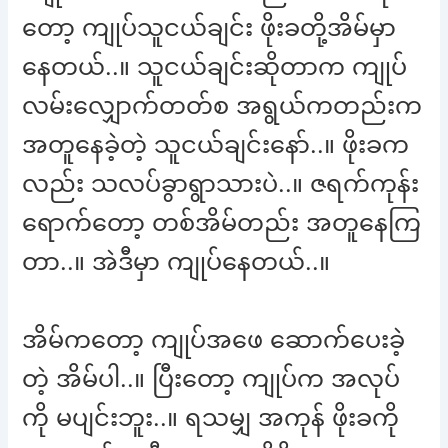
တော့ ကျုပ်သူငယ်ချင်း ဖိုးခတို့အိမ်မှာ
နေတယ်..။ သူငယ်ချင်းဆိုတာက ကျုပ်
လမ်းလျှောက်တတ်စ အရွယ်ကတည်းက
အတူနေခဲ့တဲ့ သူငယ်ချင်းနော်..။ ဖိုးခက
လည်း သလပ်ခွာရွာသားပဲ..။ ဇရက်ကုန်း
ရောက်တော့ တစ်အိမ်တည်း အတူနေကြ
တာ..။ အဲဒီမှာ ကျုပ်နေတယ်..။
အိမ်ကတော့ ကျုပ်အဖေ ဆောက်ပေးခဲ့
တဲ့ အိမ်ပါ..။ ပြီးတော့ ကျုပ်က အလုပ်
ကို မပျင်းဘူး..။ ရသမျှ အကုန် ဖိုးခကို