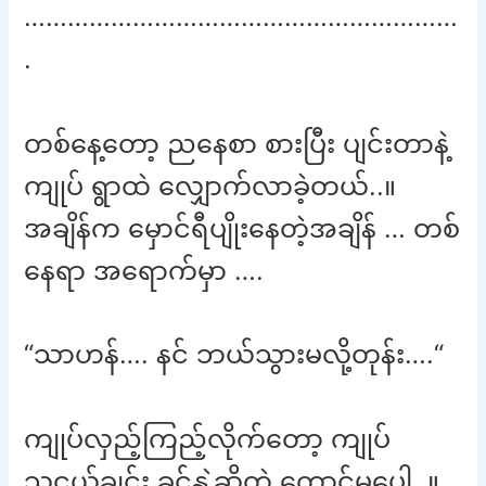
……………………………………………………
.
တစ်နေ့တော့ ညနေစာ စားပြီး ပျင်းတာနဲ့
ကျုပ် ရွာထဲ လျှောက်လာခဲ့တယ်..။
အချိန်က မှောင်ရီပျိုးနေတဲ့အချိန် … တစ်
နေရာ အရောက်မှာ ….
“သာဟန်…. နင် ဘယ်သွားမလို့တုန်း….“
ကျုပ်လှည့်ကြည့်လိုက်တော့ ကျုပ်
သူငယ်ချင်း ခင်နွဲ့ဆိုတဲ့ ကောင်မပေါ့..။