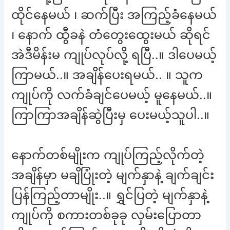
ထိုင်နေမယ် ၊ ဆက်ပြီး အကြည့်ခံနေမယ်
၊ နောက် ထွီခနဲ တံတွေးထွေးမယ် ဆိုရင်
အဲဒီမိန်းမ ကျုပ်လုပ်လို့ ရပြီ..။ ဒါပေမယ့်
ကြာမယ်..။ အချိန်ပေးရမယ်.. ။ သူက
ကျုပ်ကို လက်ခံချင်ပေမယ့် မူနေမယ်..။
ကြာကြာအချိန်ဆွဲပြီးမှ ပေးမယ့်သူပါ..။
နောက်တစ်မျိုးက ကျုပ်ကြည့်လိုက်တဲ့
အချိန်မှာ မချိပြုံးတဲ့ မျက်နှာနဲ့ ချက်ချင်း
ပြန်ကြည့်တာမျိုး..။ ရွှင်ပြတဲ့ မျက်နှာနဲ့
ကျုပ်ကို စကားတစ်ခုခု လှမ်းပြောတာ