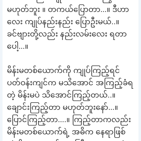
မဟုတ်ဘူး ။ တကယ်ပြောတာ…။ ဒီဟာ
လေး ကျုပ်နည်းနည်း ပြောဦးမယ်..။
ခင်ဗျားတို့လည်း နည်းလမ်းလေး ရတာ
ပေါ့…။
မိန်းမတစ်ယောက်ကို ကျုပ်ကြည့်ရင်
ပတ်ဝန်းကျင်က မသိအောင် အကြည့်ခံရ
တဲ့ မိန်းမပဲ သိအောင်ကြည့်တယ်..။
ချောင်းကြည့်တာ မဟုတ်ဘူးနော်…။
ပြောင်ကြည့်တာ….။ ကြည့်တာကလည်း
မိန်းမတစ်ယောက်ရဲ့ အဓိက နေရာဖြစ်