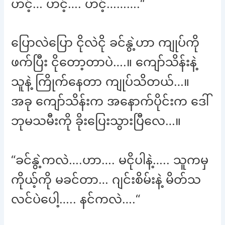
ဟင့်… ဟင့်…. ဟင့်……….“
ပြောလဲပြော ငိုလဲငို ခင်နွဲ့ဟာ ကျုပ်ကို
ဖက်ပြီး ငိုတော့တာပဲ….။ ကျော်သိန်းနဲ့
သူနဲ့ ကြိုက်နေတာ ကျုပ်သိတယ်…။
အခု ကျော်သိန်းက အနောက်ပိုင်းက ဒေါ်
ဘုမသမီးကို ခိုးပြေးသွားပြီလေ…။
“ခင်နွဲ့ကလဲ….ဟာ…. မငိုပါနဲ့….. သူကမှ
ကိုယ့်ကို မခင်တာ… ဂျင်းစိမ်းနဲ့ မိတ်သ
လင်ပဲပေါ့….. နင်ကလဲ….“