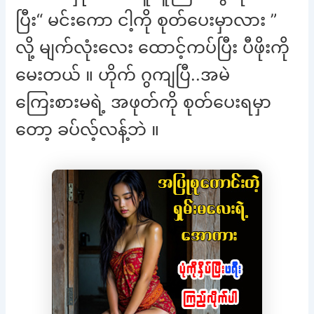
ပြီး“ မင်းကော ငါ့ကို စုတ်ပေးမှာလား ”
လို့ မျက်လုံးလေး ထောင့်ကပ်ပြီး ပီဖိုးကို
မေးတယ် ။ ဟိုက် ဂွကျပြီ..အမဲ
ကြေးစားမရဲ့ အဖုတ်ကို စုတ်ပေးရမှာ
တော့ ခပ်လ့်လန့်ဘဲ ။