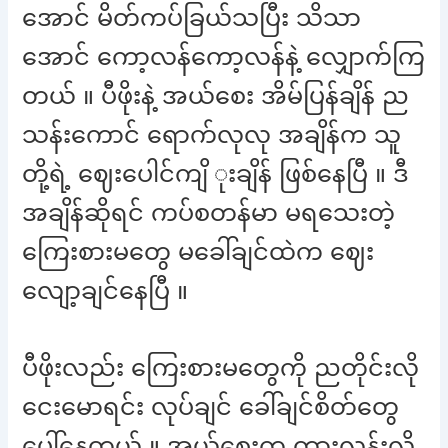
အောင် မိတ်ကပ်ခြယ်သပြီး သိသာ
အောင် ကော့လန်ကော့လန်နဲ့ လျှောက်ကြ
တယ် ။ ပီဖိုးနဲ့ အယ်စေး အိမ်ပြန်ချိန် ည
သန်းကောင် ရောက်လုလု အချိန်က သူ
တို့ရဲ့ ဈေးပေါင်ကျိ ုးချိန် ဖြစ်နေပြီ ။ ဒီ
အချိန်ဆိုရင် ကပ်စတန်မာ မရသေးတဲ့
ကြေးစားမတွေ မခေါ်ချင်ထဲက ဈေး
လျော့ချင်နေပြီ ။
ပီဖိုးလည်း ကြေးစားမတွေကို ညတိုင်းလို
ငေးမောရင်း လုပ်ချင် ခေါ်ချင်စိတ်တွေ
ပေါ်နေတယ် ။ အယ်စေးက တားလွန်းလို့