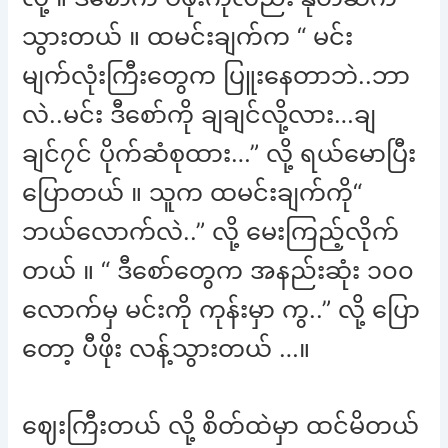
သွားတယ် ။ ထမင်းချက်က “ မင်း
မျက်လုံးကြီးတွေက ပြူးနေတာဘဲ..ဘာ
လဲ..မင်း ဒီစော်ကို ချချင်လို့လား…ချ
ချင်၇င် ပိုက်ဆံစုထား…” လို့ ရယ်မောပြီး
ပြောတယ် ။ သူက ထမင်းချက်ကို“
ဘယ်လောက်လဲ..” လို့ မေးကြည့်လိုက်
တယ် ။ “ ဒီစော်တွေက အနည်းဆုံး ၁၀၀
လောက်မှ မင်းကို ကုန်းမှာ ကွ..” လို့ ပြော
တော့ ပီဖိုး လန့်သွားတယ် …။
ဈေးကြီးတယ် လို့ စိတ်ထဲမှာ ထင်မိတယ်