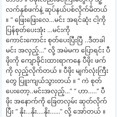
လက်နှစ်ဖက်နဲ့ ဆုပ်နယ်ပစ်လိုက်မိတယ်
။ “ ဖြေးဖြေးလေ…မင်း အရင်ဆုံး ငါ့ကို
ပြန်စုတ်ပေးအုံး …မင်းကို
ကောင်းကောင်း စုတ်ပေးပြီးပြီ ..ဒီတခါ
မင်း အလှည့်…” လို့ အမဲမက ပြောရင်း ပီ
ဖိုးကို ကျောခိုင်းထားရာကနေ ပီဖိုး ဖက်
ကို လှည့်လိုက်တယ် ။ ပီဖိုး မျက်လုံးကြီး
တွေ ပြူးကျယ်သွားတယ် ။ “ ကဲ စုတ်
ပေးတော့..မင်းအလှည့်…” “ ဟာ…..” ပီ
ဖိုး အနောက်ကို ခြေတလှမ်း ဆုတ်လိုက်
ပြီး “ နိုး…နိုး….နိုး……” လို့ အော်တယ် ။