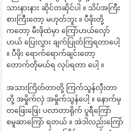
သားနားနား ဆိုင်တဆိုင်ပါ ။ သိပ်အကြီး
စားကြီးတော့ မဟုတ်ဘူး ။ ပီဖိုးတို့
ကတော့ မီးဖိုထဲမှာ ကြော်ဟယ်လှော်
ဟယ် ပြေးလွှား ချက်ပြုတ်ကြရတာပေါ့
။ ပီဖိုး ရောက်ရောက်ချင်းတော့
တောက်တိုမယ်ရ လုပ်ရတာ ပေါ့ ။
အသားကြိတ်တာတို့ ကြက်သွန်လှီးတာ
တို့ အမှိုက်လှဲ အမှိုက်သွန်ပေါ့ ။ နောက်မှ
တဖြေးဖြေး ပလာတာရိုက် ပူရီကြော်
စမူဆာကြော် ရတယ် ။ အဲဒါလည်းကြော်