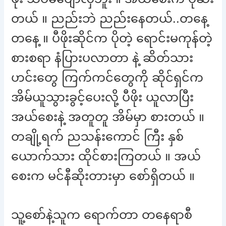
တယ် ။ ညည်းဘဲ ညည်းနေတယ်..တနေ့
တနေ့ ။ ပီဖိုးဆိုင်က ပိုတဲ့ ရောင်းမကုန်တဲ့
စားစရာ နံပြားပလာတာ နဲ့ ဆိတ်သား
ဟင်းတွေ ကြက်ကင်တွေကို ဆိုင်ရှင်က
အိမ်ယူသွားခွင့်ပေးလို့ ပီဖိုး ယူလာပြီး
အယ်စေးနဲ့ အတူတူ အိမ်မှာ စားတယ် ။
တချို့ရက် ညသန်းကောင် ကြီး နှစ်
ယောက်သား ထိုင်စားကြတယ် ။ အယ်
စေးက မင်နီဆိုးတားမှာ စော်ရှိတယ် ။
သူ့စော်နဲ့သူက ရောက်တာ တနေရာစီ