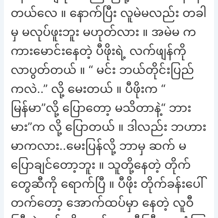
တယ်လေ ။ နောက်ပြီး လူမဲမလည်း တခါ
မှ မလုပ်ဖူးဘူး မဟုတ်လား ။ အမဲမ က
ကားမောင်းနေတဲ့ ပီဖိုးရဲ့ လက်ဖျန်ကို
လာပွတ်တယ် ။ “ မင်း ဘယ်တိုင်းပြည်
ကလဲ..” လို့ မေးတယ် ။ ပီဖိုးက “
မြန်မာ”လို့ ပြောတော့ မသိတာနဲ့“ ဘား
မား”က လို့ ပြောတယ် ။ ဒါလည်း ဘဟား
မာကလား..မေးပြန်လို့ ဘာမှ ဆက် မ
ပြောချင်တော့ဘူး ။ သူတို့နေတဲ့ တိုက်
တွေဆီကို ရောက်ပြီ ။ ပီဖိုး တိုက်ခန်းပေါ်
တက်တော့ အောက်ထပ်မှာ နေတဲ့ လူဝီ