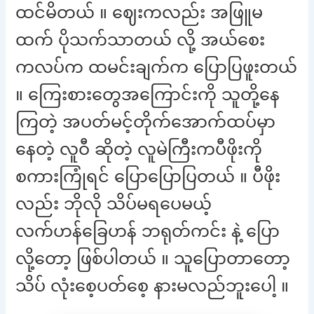
ထင်မိတယ် ။ ဈေးကလည်း အဖြူမ
ထက် ပိုသက်သာတယ် လို့ အယ်စေး
ကလပ်က ထမင်းချက်က ပြောပြဖူးတယ်
။ ကြေးစားတွေအကြောင်းကို သူတို့နေ
ကြတဲ့ အပတ်မင့်တိုက်အောက်ထပ်မှာ
နေတဲ့ လူဝီ ဆိုတဲ့ လူမဲကြီးကပီဖိုးကို
စကားကြုံရင် ပြောပြောပြတယ် ။ ပီဖိုး
လည်း ဘိုလို သိပ်မရပေမယ့်
လက်ဟန်ခြေဟန် ဘရုတ်ကင်း နဲ့ ပြော
လို့တော့ ဖြစ်ပါတယ် ။ သူပြောတာတော့
သိပ် လုံးစေ့ပတ်စေ့ နားမလည်ဘူးပေါ့ ။