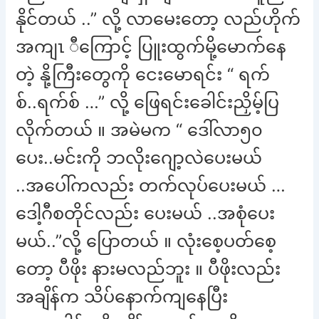
နိုင်တယ် ..” လို့ လာမေးတော့ လည်ဟိုက်
အကျၤ ီကြောင့် ပြူးထွက်မို့မောက်နေ
တဲ့ နို့ကြီးတွေကို ငေးမောရင်း “ ရက်
စ်..ရက်စ် …” လို့ ဖြေရင်းခေါင်းညှိမ့်ပြ
လိုက်တယ် ။ အမဲမက “ ဒေါ်လာ၅၀
ပေး..မင်းကို ဘလိုးဂျော့လဲပေးမယ်
..အပေါ်ကလည်း တက်လုပ်ပေးမယ် …
ဒေါ့ဂီစတိုင်လည်း ပေးမယ် ..အစုံပေး
မယ်..”လို့ ပြောတယ် ။ လုံးစေ့ပတ်စေ့
တော့ ပီဖိုး နားမလည်ဘူး ။ ပီဖိုးလည်း
အချိန်က သိပ်နောက်ကျနေပြီး