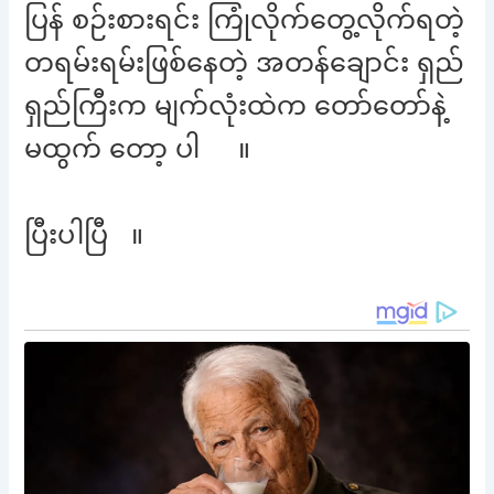
ပြန် စဉ်းစားရင်း ကြုံလိုက်တွေ့လိုက်ရတဲ့
တရမ်းရမ်းဖြစ်နေတဲ့ အတန်ချောင်း ရှည်
ရှည်ကြီးက မျက်လုံးထဲက တော်တော်နဲ့
မထွက် တော့ ပါ ။
ပြီးပါပြီ ။