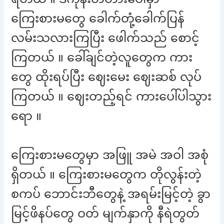
ကြေးစားမတွေ ခေါက်တုံ့ခေါက်ပြန်
လမ်းသလားကြပြီး ဖေါက်သည် စောင့်
ကြတယ် ။ ခေါ်ချင်တဲ့လူတွေက ကား
တွေ ထိုးရပ်ပြီး ဈေးမေး ဈေးဆစ် လုပ်
ကြတယ် ။ ဈေးတည့်ရင် ကားပေါ်ပါသွား
ရော ။
ကြေးစားမတွေမှာ အဖြူ အမဲ အဝါ အစုံ
ရှိတယ် ။ ကြေးစားမတွေက တိုလွန်းတဲ့
စကပ် ဘောင်းဘီတွေနဲ့ အရမ်းမြင့်တဲ့ ခွာ
မြင့်ဖိနပ်တွေ ဝတ် မျက်နှာကို နီရဲတွတ်