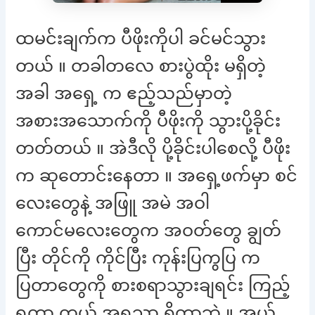
ထမင်းချက်က ပီဖိုးကိုပါ ခင်မင်သွား
တယ် ။ တခါတလေ စားပွဲထိုး မရှိတဲ့
အခါ အရှေ့ က ဧည့်သည်မှာတဲ့
အစားအသောက်ကို ပီဖိုးကို သွားပို့ခိုင်း
တတ်တယ် ။ အဲဒီလို ပို့ခိုင်းပါစေလို့ ပီဖိုး
က ဆုတောင်းနေတာ ။ အရှေ့ဖက်မှာ စင်
လေးတွေနဲ့ အဖြူ အမဲ အဝါ
ကောင်မလေးတွေက အဝတ်တွေ ချွတ်
ပြီး တိုင်ကို ကိုင်ပြီး ကုန်းပြကွပြ က
ပြတာတွေကို စားစရာသွားချရင်း ကြည့်
ရတာ တယ် အရသာ ရှိတာဘဲ ။ အယ်