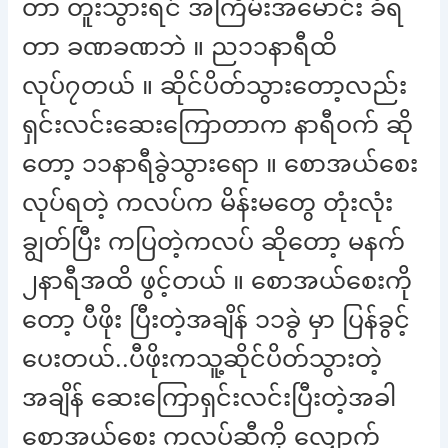
တာ တူးသွားရင် အကြိမ်းအမောင်း ခံရ
တာ ခဏခဏဘဲ ။ ည၁၁နာရီထိ
လုပ်၇တယ် ။ ဆိုင်ပိတ်သွားတော့လည်း
ရှင်းလင်းဆေးကြောတာက နာရီဝက် ဆို
တော့ ၁၁နာရီခွဲသွားရော ။ စောအယ်စေး
လုပ်ရတဲ့ ကလပ်က မိန်းမတွေ တုံးလုံး
ချွတ်ပြီး ကပြတဲ့ကလပ် ဆိုတော့ မနက်
၂နာရီအထိ ဖွင့်တယ် ။ စောအယ်စေးကို
တော့ ပီဖိုး ပြီးတဲ့အချိန် ၁၁ခွဲ မှာ ပြန်ခွင့်
ပေးတယ်..ပီဖိုးကသူ့ဆိုင်ပိတ်သွားတဲ့
အချိန် ဆေးကြောရှင်းလင်းပြီးတဲ့အခါ
စောအယ်စေး ကလပ်ဆီကို လျှောက်