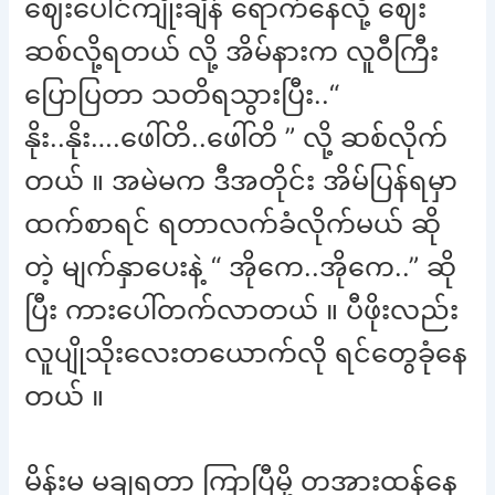
ဈေးပေါင်ကျိုးချိန် ရောက်နေလို့ ဈေး
ဆစ်လို့ရတယ် လို့ အိမ်နားက လူဝီကြီး
ပြောပြတာ သတိရသွားပြီး..“
နိုး..နိုး….ဖေါ်တိ..ဖေါ်တိ ” လို့ ဆစ်လိုက်
တယ် ။ အမဲမက ဒီအတိုင်း အိမ်ပြန်ရမှာ
ထက်စာရင် ရတာလက်ခံလိုက်မယ် ဆို
တဲ့ မျက်နှာပေးနဲ့ “ အိုကေ..အိုကေ..” ဆို
ပြီး ကားပေါ်တက်လာတယ် ။ ပီဖိုးလည်း
လူပျိုသိုးလေးတယောက်လို ရင်တွေခုံနေ
တယ် ။
မိန်းမ မချရတာ ကြာပြီမို့ တအားထန်နေ