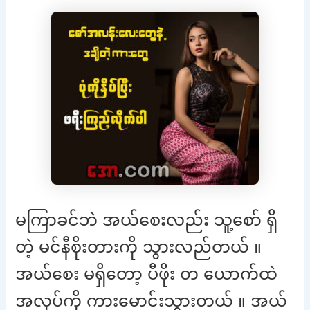
မကြာခင်ဘဲ အယ်စေးလည်း သူ့စော် ရှိ
တဲ့ မင်နီစိုးတားကို သွားလည်တယ် ။
အယ်စေး မရှိတော့ ပီဖိုး တ ယောက်ထဲ
အလုပ်ကို ကားမောင်းသွားတယ် ။ အယ်