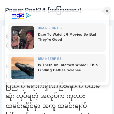
Skip
Power Post24 [အပြာစာပေ]
to
Main
content
Men
ရှေ့ကဆိုလဲအိုကေ နောက်ကဆို
လဲပိုအိုကေပေါ့ရှင့်
By
Chee Buu
/
November 30, 2022
စောပီဖိုး တစ်ယောက် ထိုင်းနိုင်ငံ နယ်စပ်
က ဒုက္ခသည်စခန်းကနေပြီး အမေရိကန်
ပြည်ကို ရောက်ရှိလာပြီးနောက် ပထမ
ဆုံး လုပ်ရတဲ့ အလုပ်က ကုလား
ထမင်းဆိုင်မှာ အကူ ထမင်းချက်