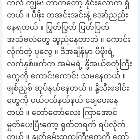
ကလိ ကျွမ်း တာကတော့ နိုင်းလောက် ရှိ
တယ် ။ ပီဖိုး တအင်းအင်းနဲ့ အော်ညည်း
နေရတယ် ။ ပြွတ်ပြွတ် ပြတ်ပြတ်
အသံဗလံတွေ ဆူညံနေတာဘဲ ။ ကောင်း
လိုက်တဲ့ ပုလွေ ။ ဒီအချိန်မှာ ပီဖိုးရဲ့
လက်နှစ်ဖက်က အမဲမရဲ့ နို့အယ်စတုံကြီး
တွေကို ကောင်းကောင်း သမနေတယ် ။
ဖျစ်ညှစ် ဆုပ်နယ်နေတယ် ။ နို့သီးခေါင်း
တွေကို ပယ်ပယ်နယ်နယ် ချေပေးနေ
တယ် ။ တော်တော်လေး ကြာအောင်
မှုတ်ပေးပြီးတော့ ရုတ်တရက် ရပ်လိုက်
တယ် ။ နှုတ်ခမ်းထူထူကြီးတွေကို ထော်