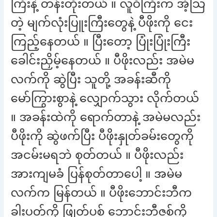
ကြီးနဲ့ တန်းတိုးတယ် ။ လူဝီကြီးက အံ့သြ
တဲ့ မျက်လုံးပြူးကြီးတွေနဲ့ ပီဖိုးကို ငေး
ကြည့်နေတယ် ။ ပြီးတော့ ပြုံးပြုံးကြီး
ခေါင်းညှိမ့်နေတယ် ။ ပီဖိုးလည်း အမဲမ
လက်ကို ဆွဲပြီး သူတို့ အခန်းဆီကို
မော်ကြွားစွာနဲ့ လျှောက်သွား လိုက်တယ်
။ အခန်းထဲကို ရောက်တာနဲ့ အမဲမလည်း
ပီဖိုးကို ဆွဲဖက်ပြီး ပီဖိုးနှုတ်ခမ်းတွေကို
အငမ်းမရဘဲ စုတ်တယ် ။ ပီဖိုးလည်း
အားကျမခံ ပြန်စုတ်တာပေါ့ ။ အမဲမ
လက်က မြန်တယ် ။ ပီဖိုးဘောင်းဘီက
ခါးပတ်ကို ဖြုတ်ပစ် ဘောင်းဘီဇစ်ကို