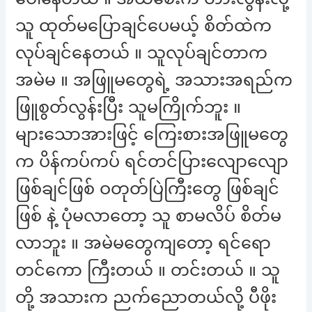
သူ ထုတ်မပြောချင်ပေမယ့် စိတ်ထဲက
လုပ်ချင်နေတယ် ။ သူလုပ်ချင်တာက
အမဲမ ။ အဖြူမတွေရဲ့ အသားအရည်က
ဖြူစွတ်လွန်းပြီး သူမကြိုက်ဘူး ။
များသောအားဖြင့် ကြေးစားအဖြူမတွေ
က ပိန်ကပ်ကပ် ရင်တင်ပြားလျောလျော
ဖြစ်ချင်ဖြစ် ဝတုတ်ပြဲကြီးတွေ ဖြစ်ချင်
ဖြစ် နဲ့ ပုံမလာတော့ သူ စာမလိပ် စိတ်မ
လာဘူး ။ အမဲမတွေကျတော့ ရင်ရော
တင်ကော ကြီးတယ် ။ တင်းတယ် ။ သူ
တို့ အသားက ညက်ညောတယ်လို့ ပီဖိုး