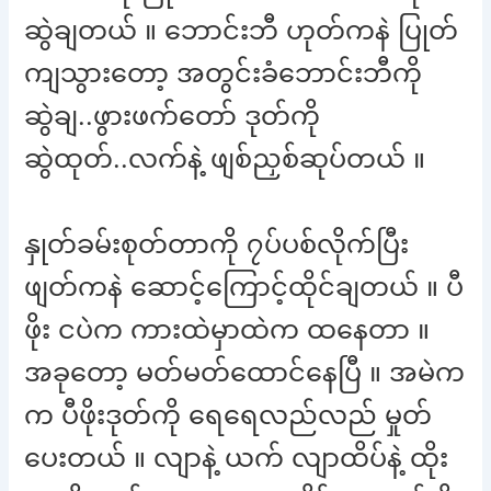
ဆွဲချတယ် ။ ဘောင်းဘီ ဟုတ်ကနဲ ပြုတ်
ကျသွားတော့ အတွင်းခံဘောင်းဘီကို
ဆွဲချ..ဖွားဖက်တော် ဒုတ်ကို
ဆွဲထုတ်..လက်နဲ့ ဖျစ်ညှစ်ဆုပ်တယ် ။
နှုတ်ခမ်းစုတ်တာကို ၇ပ်ပစ်လိုက်ပြီး
ဖျတ်ကနဲ ဆောင့်ကြောင့်ထိုင်ချတယ် ။ ပီ
ဖိုး ငပဲက ကားထဲမှာထဲက ထနေတာ ။
အခုတော့ မတ်မတ်ထောင်နေပြီ ။ အမဲက
က ပီဖိုးဒုတ်ကို ရေရေလည်လည် မှုတ်
ပေးတယ် ။ လျာနဲ့ ယက် လျာထိပ်နဲ့ ထိုး