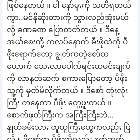
ဖြစ်နေတယ် ။ ငါ နော်မူးကို သတိရတယ်
ကွာ..မင်နီဆိုးတားကို သွားလည်အုံးမယ်
လို့ ခဏခဏ ပြောတတ်တယ် ။ ဒီနေ့
အယ်စေးတို့ ကလပ်နောက် မီးဖိုထဲကို ပီ
ဖိုးရောက်တော့ ချွတ်ကတဲ့စော်တ
ယောက် သေးလာပေါက်ရင်းထမင်းချက်
ကို လာနုတ်ဆက် စကားပြောတော့ ပီဖိုး
သူ့ကို မှတ်မိလိုက်တယ် ။ ဒီစော် တုံးလုံး
ကြီး ကနေတာ ပီဖိုး တွေ့ဖူးတယ် ။
စောက်ဖုတ်ကြီးက အကြီးကြီးဘဲ…
နှုတ်ခမ်းသား ထူထူကြီးတွေကလည်း ပြဲ
လို့ ။ ဒီစော်က ပီဖိုးကိုလည်း နုတ်ဆက်