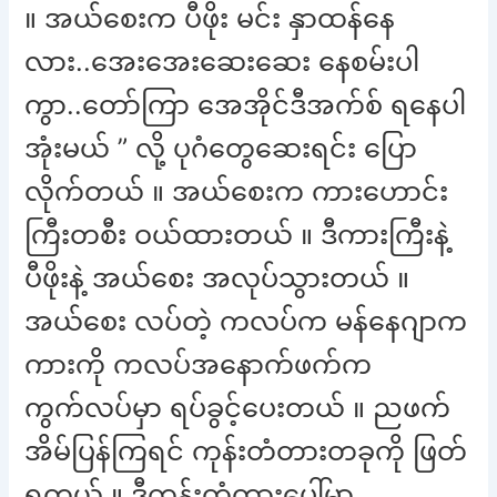
။ အယ်စေးက ပီဖိုး မင်း နှာထန်နေ
လား..အေးအေးဆေးဆေး နေစမ်းပါ
ကွာ..တော်ကြာ အေအိုင်ဒီအက်စ် ရနေပါ
အုံးမယ် ” လို့ ပုဂံတွေဆေးရင်း ပြော
လိုက်တယ် ။ အယ်စေးက ကားဟောင်း
ကြီးတစီး ဝယ်ထားတယ် ။ ဒီကားကြီးနဲ့
ပီဖိုးနဲ့ အယ်စေး အလုပ်သွားတယ် ။
အယ်စေး လပ်တဲ့ ကလပ်က မန်နေဂျာက
ကားကို ကလပ်အနောက်ဖက်က
ကွက်လပ်မှာ ရပ်ခွင့်ပေးတယ် ။ ညဖက်
အိမ်ပြန်ကြရင် ကုန်းတံတားတခုကို ဖြတ်
ရတယ် ။ ဒီကုန်းတံတားပေါ်မှာ