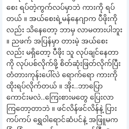
စေး ရပ်တဲ့ကွက်လပ်မှာဘဲ ကားကို ရပ်
တယ် ။ အယ်စေးရဲ့မန်နေဂျာက ပီဖိုးကို
လည်း သိနေတော့ ဘာမှ လာမတားပါဘူး
။ ညဖက် အပြန်မှာ တားမဲ့ အယ်စေး
လည်း မရှိတော့ ပီဖိုး သူ လုပ်ချင်နေတာ
ကို လုပ်ပစ်လိုက်ဖို့ စိတ်ဆုံးဖြတ်လိုက်ပြီး
တံတားကုန်းပေါ်လဲ ရောက်ရော ကားကို
ထိုးရပ်လိုက်တယ် ။ အိုး..ဘာပြော
ကောင်းမလဲ..ကြေးစားမတွေ ပြေးလာ
ကြတော့တာဘဲ ။ ဖင်လိန်ဖင်လိန်နဲ့ ပြား
ကပ်ကပ် ရွှေဝါရောင်ဆံပင်နဲ့ အဖြူမက