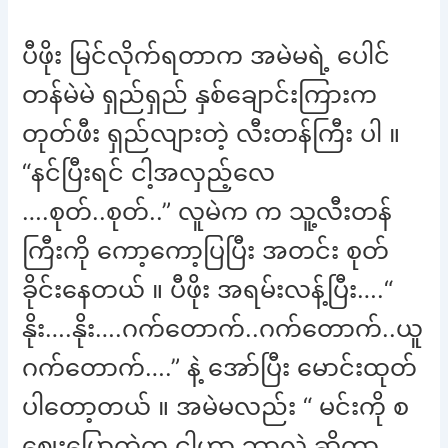
ပီဖိုး မြင်လိုက်ရတာက အမဲမရဲ့ ပေါင်
တန်မဲမဲ ရှည်ရှည် နှစ်ချောင်းကြားက
တုတ်ဖီး ရှည်လျားတဲ့ လီးတန်ကြီး ပါ ။
“နင်ပြီးရင် ငါ့အလှည့်လေ
….စုတ်..စုတ်..” လူမဲက က သူ့လီးတန်
ကြီးကို ကော့ကော့ပြပြီး အတင်း စုတ်
ခိုင်းနေတယ် ။ ပီဖိုး အရမ်းလန့်ပြီး….“
နိုး….နိုး….ဂက်တောက်..ဂက်တောက်..ယူ
ဂက်တောက်….” နဲ့ အော်ပြီး မောင်းထုတ်
ပါတော့တယ် ။ အမဲမလည်း “ မင်းကို စ
ဈေးပြောထဲက ငါဟာ ဘာလဲ ဆိုတာ