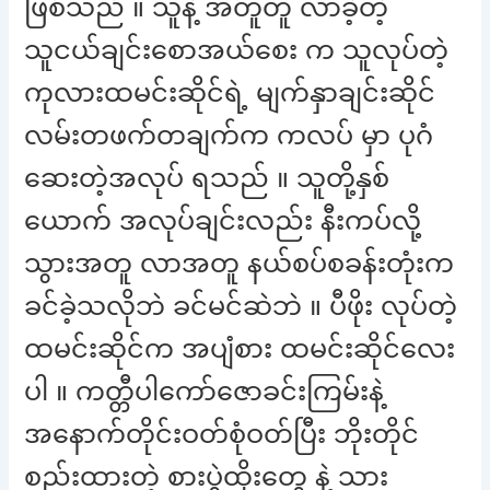
ဖြစ်သည် ။ သူနဲ့ အတူတူ လာခဲ့တဲ့
သူငယ်ချင်းစောအယ်စေး က သူလုပ်တဲ့
ကုလားထမင်းဆိုင်ရဲ့ မျက်နှာချင်းဆိုင်
လမ်းတဖက်တချက်က ကလပ် မှာ ပုဂံ
ဆေးတဲ့အလုပ် ရသည် ။ သူတို့နှစ်
ယောက် အလုပ်ချင်းလည်း နီးကပ်လို့
သွားအတူ လာအတူ နယ်စပ်စခန်းတုံးက
ခင်ခဲ့သလိုဘဲ ခင်မင်ဆဲဘဲ ။ ပီဖိုး လုပ်တဲ့
ထမင်းဆိုင်က အပျံစား ထမင်းဆိုင်လေး
ပါ ။ ကတ္တီပါကော်ဇောခင်းကြမ်းနဲ့
အနောက်တိုင်းဝတ်စုံဝတ်ပြီး ဘိုးတိုင်
စည်းထားတဲ့ စားပွဲထိုးတွေ နဲ့ သား