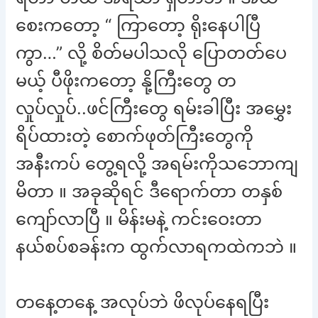
စေးကတော့ “ ကြာတော့ ရိုးနေပါပြီ
ကွာ…” လို့ စိတ်မပါသလို ပြောတတ်ပေ
မယ့် ပီဖိုးကတော့ နို့ကြီးတွေ တ
လှုပ်လှုပ်..ဖင်ကြီးတွေ ရမ်းခါပြီး အမွှေး
ရိပ်ထားတဲ့ စောက်ဖုတ်ကြီးတွေကို
အနီးကပ် တွေ့ရလို့ အရမ်းကိုသဘောကျ
မိတာ ။ အခုဆိုရင် ဒီရောက်တာ တနှစ်
ကျော်လာပြီ ။ မိန်းမနဲ့ ကင်းဝေးတာ
နယ်စပ်စခန်းက ထွက်လာရကထဲကဘဲ ။
တနေ့တနေ့ အလုပ်ဘဲ ဖိလုပ်နေရပြီး