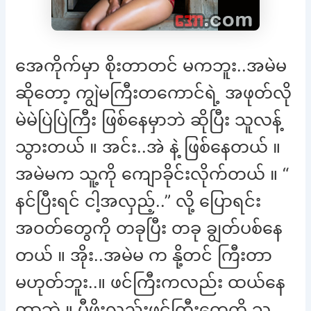
အေကိုက်မှာ စိုးတာတင် မကဘူး..အမဲမ
ဆိုတော့ ကျွဲမကြီးတကောင်ရဲ့ အဖုတ်လို
မဲမဲပြဲပြဲကြီး ဖြစ်နေမှာဘဲ ဆိုပြီး သူလန့်
သွားတယ် ။ အင်း..အဲ နဲ့ ဖြစ်နေတယ် ။
အမဲမက သူ့ကို ကျောခိုင်းလိုက်တယ် ။ “
နင်ပြီးရင် ငါ့အလှည့်..” လို့ ပြောရင်း
အဝတ်တွေကို တခုပြီး တခု ချွတ်ပစ်နေ
တယ် ။ အိုး..အမဲမ က နို့တင် ကြီးတာ
မဟုတ်ဘူး..။ ဖင်ကြီးကလည်း ထယ်နေ
တာဘဲ ။ ပီဖိုးလည်းဖင်ကြီးတွေကို သူ့