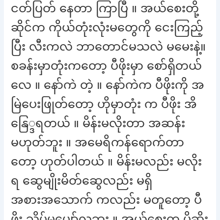
ငတ်ပြတ် နေတာ ကြာပြီ ။ အယ်စေးတို့
ဆိုင်က ကိုယ်တုံးလုံးမတွေကို ငေးကြည့်
ပြီး လီးကလဲ ဘာတောင်မသလဲ မမေးနဲ့။
စခန်းမှာတုံးကတော့ ပီဖိုးမှာ စော်ရှိတယ်
လေ ။ နော်ကဲ တဲ့ ။ နော်ကဲက ပီဖိုးကို အ
မြဲပေးဖြုတ်တော့ ဟိုမှာတုံး က ပီဖိုး အိ
နြေ္ဒရတယ် ။ မိန်းမလိုးတာ အဆန်း
မဟုတ်ဘူး ။ အမေရိကန်ရောက်တာ
တော့ ဟုတ်ပါတယ် ။ မိန်းမလည်း မလိုး
ရ ဆွေမျိုးမိတ်ဆွေလည်း မရှိ
အစားအသောက် ကလည်း မတူတော့ ပီ
ဖိုး သိပ်မပျော်လှဘူး ။ အယ်စေးက ပိုဆိး