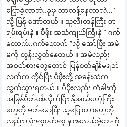
ပြောခဲ့တာဘဲ..ခုမှ ဘာလန့်နေတာလဲ…”
လို့ ပြန် အော်တယ် ။ သူ့လီးတန်ကြီး တ
ရမ်းရမ်းနဲ့ ။ ပီဖိုး အသံကျယ်ကြီးနဲ့ “ ဂက်
တောက်..ဂက်တောက် ”လို့ အော်ပြီး အမဲ
မကို တွန်းလွှတ်နေတယ် ။ အမဲလည်း
အဝတ်စားတွေတောင် ပြန်ဝတ်ချိန်မရဘဲ
လက်က ကိုင်ပြီး ပီဖိုးတို့ အခန်းထဲက
ထွက်သွားရတယ် ။ ပီဖိုးလည်း တံခါးကို
အမြန်ပိတ်ပစ်လိုက်ပြီး နို့အယ်စတုံကြီး
တွေကို မက်မောပြီး သူပြောတာတွေကို
လည်း လုံးစေ့ပတ်စေ့ နားမလည်ခဲ့တာကို