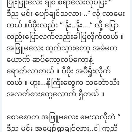
ပြုံးပြုံးလေး ချစ် စရာလေးလုပ်ပြီး “
ဒီည မင်း ပျော်ချင်သလား ..” လို့ လာမေး
တယ် ။ပီဖိုးလည်း “ နိုး..နိုး….” လို့ ပြော
လည်းပြောလက်လည်းခါပြလိုက်တယ် ။
အဖြူမလေး ထွက်သွားတော့ အမဲမတ
ယောက် ဆပ်ကော့လပ်ကော့နဲ့
ရောက်လာတယ် ။ ပီဖိုး အပီရှိုးလိုက်
တယ် ။ ဟူး…နို့ကြီးတွေက သင်္ဘောသီး
အလတ်စားတွေလောက် ရှိတယ် ။
စောစောက အဖြူမလေး မေးသလိုဘဲ “
ဒီည မင်း အပျော်ရှာချင်လား..ငါ ကူညီ