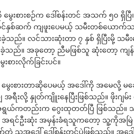
းကို မွေးစားစဉ်က ဒေါ်စန်းတင် အသက် ၅၀ ရှိပြီ
င်နှစ်ဆက် ကျဖူးပေမယ့် သမီးတစ်ယောက်
ခဲ့သည်။ လင်သားဆုံးတာ ၇ နှစ် ရှိပြီးမို့ သမီး
ဲ့သည်။ အခုတော့ ညီမဖြစ်သူ ဆုံးတော့ ကျန်ရှိ
ွေးစားလိုက်ခြင်းပင်။
မွေးစားတာဆိုပေမယ့် အဒေါ်ကို အမေလို့ မခ
 အရီးလို့ နှုတ်ကျိူးနေပြီးဖြစ်သည်။ ဖိုးဂျမ်း 
ရွယ်ကတည်းက ဂွေးထုတတ်ပြီ ဖြစ်သည်။ သူ
င် အရင်ဦးဆုံး အမှန်းခံရသူကတော့ သူ့ကိုအမြဲ
်တဲ့ သူ့အဒေါ် ဒေါ်စန်းတင်ပဲဖြစ်သည်။ အဒေါ