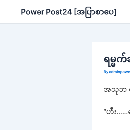
Skip
Power Post24 [အပြာစာပေ]
to
content
ရမ္မက်
By
adminpow
အသုဘ တ
“ဟီး……ဖေ