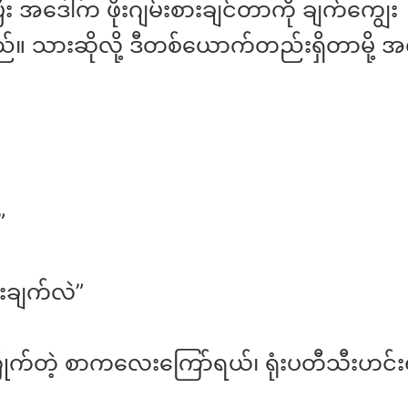
်ပြီး အဒေါ်က ဖိုးဂျမ်းစားချင်တာကို ချက်ကျွေး
 သားဆိုလို့ ဒီတစ်ယောက်တည်းရှိတာမို့ အလ
”
းချက်လဲ”
ိုက်တဲ့ စာကလေးကြော်ရယ်၊ ရုံးပတီသီးဟင်းရ