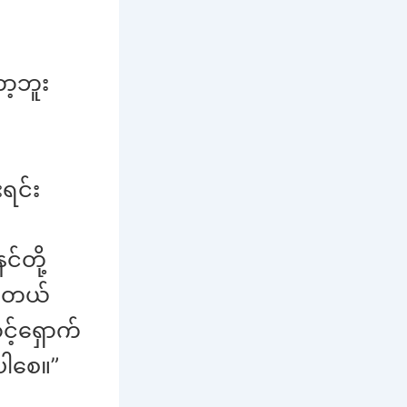
ာ့ဘူး
ရင်း
်တို့
ပါတယ်
င့်ရှောက်
ပါစေ။”