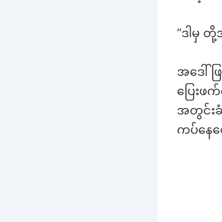
“ဒါမှ တို
အဒေါ်ဖြ
ပြေးဖက်
အတွင်းခံက
ကပ်နေတေ