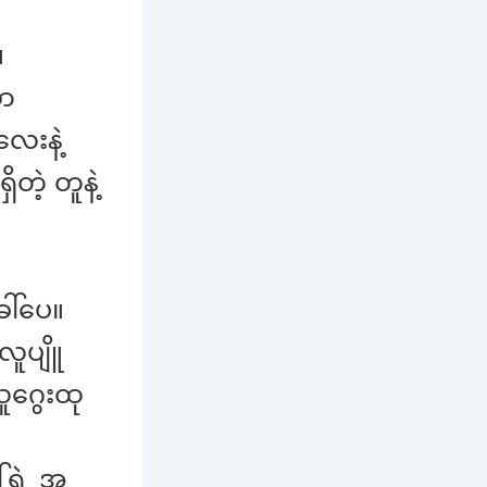
။
သာ
လေးနဲ့
တဲ့ တူနဲ့
ေါ်ပေ။
လူပျိူ
ဂွေးထု
်ရဲ့ အ