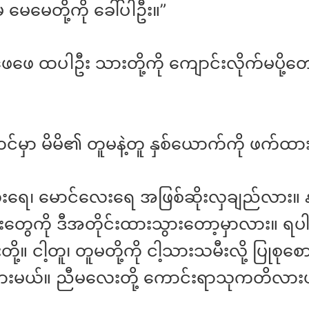
မ မေမေတို့ကို ခေါ်ပါဦး။”
ေဖေ ထပါဦး သားတို့ကို ကျောင်းလိုက်မပို့တေ
တင်မှာ မိမိ၏ တူမနဲ့တူ နှစ်ယောက်ကို ဖက်ထား
ရေ၊ မောင်လေးရေ အဖြစ်ဆိုးလှချည်လား။ နင
တွေကို ဒီအတိုင်းထားသွားတော့မှာလား။ ရ
ု့။ ငါ့တူ၊ တူမတို့ကို ငါ့သားသမီးလို့ ပြုစုစော
ေးစားမယ်။ ညီမလေးတို့ ကောင်းရာသုကတိလား