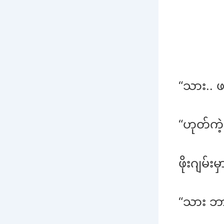
“သား.. 
“ဟုတ်ကဲ့
ဖိုးဂျမ်းမ
“သား ဘ