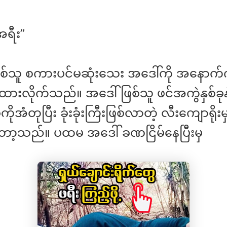
့အရီး”
စ်သူ စကားပင်မဆုံးသေး အဒေါ်ကို အနောက
ထားလိုက်သည်။ အဒေါ်ဖြစ်သူ ဖင်အကွဲနှစ်ခုနဲ
ိုအံတုပြီး ခုံးခုံးကြီးဖြစ်လာတဲ့ လီးကျောရိုးမ
ာ့သည်။ ပထမ အဒေါ် ခဏငြိမ်နေပြီးမှ