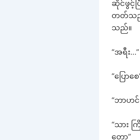
ဆိုင်ဖွင့
တတ်သည်။
သည်။
“အရီး…”
“ပြောစေ
“ဘာဟင်
“သား ကြ
တော့”