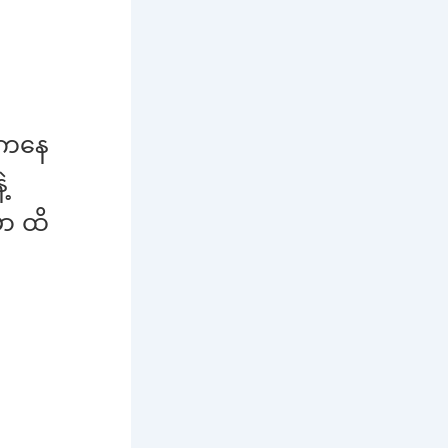
်ကနေ
့
ှာ ထိ