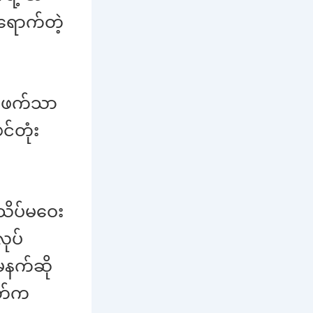
ရောက်တဲ့
စ်ဖက်သာ
င်တုံး
 သိပ်မဝေး
လုပ်
မနက်ဆို
လတ်က