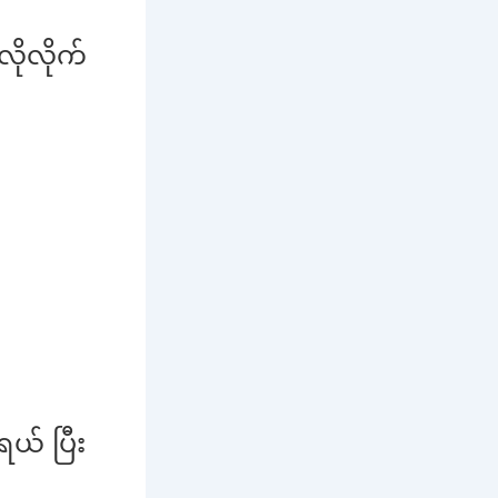
ိုလိုက်
ယ် ပြီး