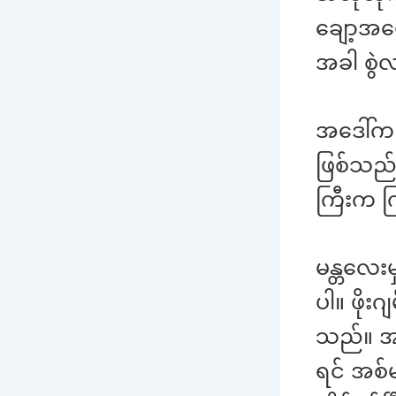
ချော့အမ
အခါ စွဲလ
အဒေါ်က 
ဖြစ်သည်။
ကြီးက က
မန္တလေးမ
ပါ။ ဖိုး
သည်။ အဒေ
ရင် အစ်