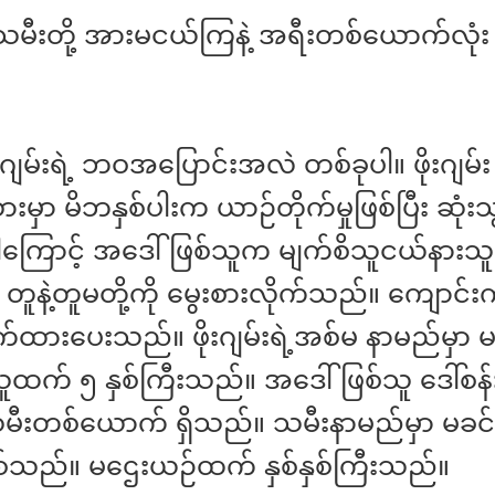
သမီးတို့ အားမငယ်ကြနဲ့ အရီးတစ်ယောက်လုံး ရ
းဂျမ်းရဲ့ ဘဝအပြောင်းအလဲ တစ်ခုပါ။ ဖိုးဂျ
ားမှာ မိဘနှစ်ပါးက ယာဉ်တိုက်မှုဖြစ်ပြီး ဆုံး
ကြောင့် အဒေါ်ဖြစ်သူက မျက်စိသူငယ်နားသူင
ဲ့ တူနဲ့တူမတို့ကို မွေးစားလိုက်သည်။ ကျောင်
ားပေးသည်။ ဖိုးဂျမ်းရဲ့အစ်မ နာမည်မှာ 
 သူထက် ၅ နှစ်ကြီးသည်။ အဒေါ်ဖြစ်သူ ဒေါ်စန်
ီးတစ်ယောက် ရှိသည်။ သမီးနာမည်မှာ မခင်ငြ
်သည်‌။ မဌေးယဉ်ထက် နှစ်နှစ်ကြီးသည်။