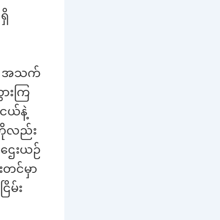
ှိ
မ်း အသက်
သွားကြ
ယ်နဲ့
းကိုလည်း
မဌေးယဉ်
းတင်မှာ
ိမ်း