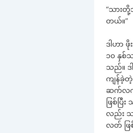
“သားတို့
တယ်။”
ဒါဟာ ဖို
၁၀ နှစ်သ
သည်။ ဒါ
ကျန်ခဲ့တ
ဆက်လက်ထ
ဖြစ်ပြီး
လည်း သမ
လတ် ဖြစ