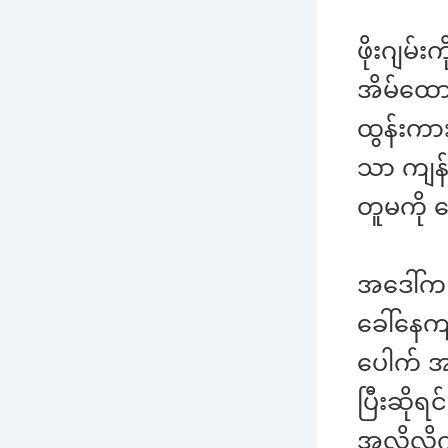
ဖိုးဂျမ်
အိမ်ထော
ထွန်းကား
သာ ကျန်ခ
တူမကို မ
အဒေါ်က 
ခေါ်နေကျ
ပေါက် အ
ပြီးဆိုရ
အလိုလိုက