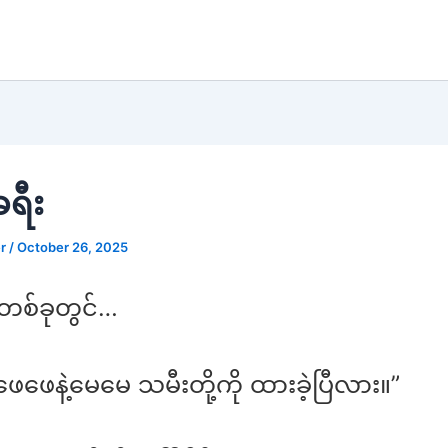
ခရီး
er
/
October 26, 2025
စ်ခုတွင်…
ဖေနဲ့မေမေ သမီးတို့ကို ထားခဲ့ပြီလား။”