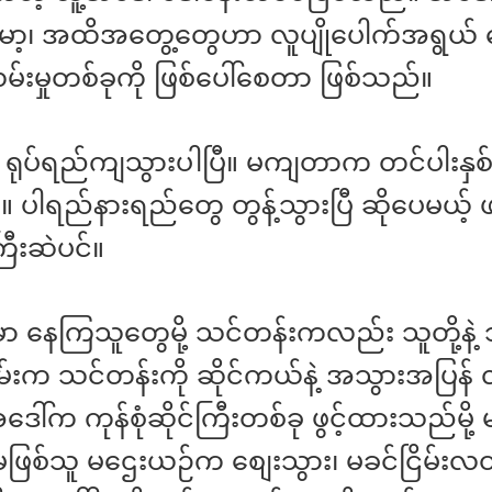
ော့၊ အထိအတွေ့တွေဟာ လူပျိုပေါက်အရွယ် 
မ်းမှုတစ်ခုကို ဖြစ်ပေါ်စေတာ ဖြစ်သည်။
ရုပ်ရည်ကျသွားပါပြီ။ မကျတာက တင်ပါးနှ
 ပါရည်နားရည်တွေ တွန့်သွားပြီ ဆိုပေမယ့် ဖ
ြီးဆဲပင်။
ှာ နေကြသူတွေမို့ သင်တန်းကလည်း သူတို့နဲ့
ဂျမ်းက သင်တန်းကို ဆိုင်ကယ်နဲ့ အသွားအပြန် 
ါ်က ကုန်စုံဆိုင်ကြီးတစ်ခု ဖွင့်ထားသည်မို့ 
မဖြစ်သူ မဌေးယဉ်က စျေးသွား၊ မခင်ငြိမ်း