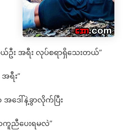
ဖယ်ဦး အရီး လုပ်စရာရှိသေးတယ်”
 အရီး”
ှာ အဒေါ်နဲ့ခွာလိုက်ပြီး
ာကူညီပေးရမလဲ”