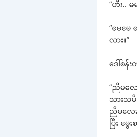
“ဟီး.. မ
“မေမေ ဖ
လား။”
ဒေါ်စန်း
“ညီမလေး
သားသမီး
ညီမလေးတိ
ပြီး မွ