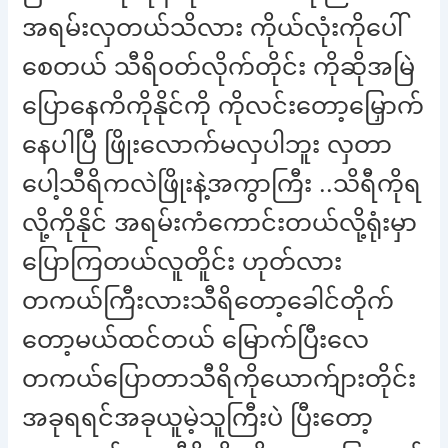
အရမ်းလှတယ်သိလား ကိုယ်လုံးကိုပေါ်
စေတယ် သီရိဝတ်လိုက်တိုင်း ကိုဆိုအမြဲ
ပြောနေကိကိုနိုင်ကို ကိုလင်းတော့မြှောက်
နေပါပြီ ဖြိုးလောက်မလှပါဘူး လှတာ
ပေါ့သီရိကလဲဖြိုးနဲ့အကွာကြီး ..သိရီကိုရ
လို့ကိုနိုင် အရမ်းကံကောင်းတယ်လို့ရုံးမှာ
ပြောကြတယ်လူတိူင်း ဟုတ်လား
တကယ်ကြီးလားသီရိတော့ခေါင်တိုက်
တော့မယ်ထင်တယ် မြောက်ပြီးလေ
တကယ်ပြောတာသီရိကိုယောက်ျားတိုင်း
အခုရရင်အခုယူမဲ့သူကြီးပဲ ပြီးတော့