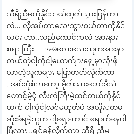
သီရိညီမကိုနိုင်ဘယ်ထွက်သွားပြန်တာ
လဲ… လိုအပ်တာလေးသွားဝယ်တာကိုနိုင်
လင်း ဟာ..သည်ကောင်ကလဲ အားနား
စရာ ကြီး…..အမလေးလေးသူကအားနာ
တယ်တဲ့ငါ့ကိုငါ့ယောက်ျားရှေ့မှာလိုးဖို
လာတဲ့သူကများ ပြောတတ်လိုက်တာ
..အင်းပုံစံကတော့ မိုက်သားဘော်ဒီလဲ
တောင့်မဲ့ပုံ လီးလဲကြီးမဲ့ထင်တယ်ကိုနိုင်
ထက် ငါ့ကိုငါ့လင်မဟုတ်ပဲ အလိုးပထမ
ဆုံးခံရမဲ့သူက ငါ့ရှေ့တောင် ရောက်နေပါ
ပြီလား…ရင်ခုန်လိုက်တာ သီရိ ညီမ