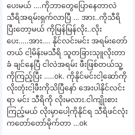
ပေးမယ် ….ကိုဘာတွေပြောနေတာလဲ
သီရိအရမ်းရှက်လာပြီ … အား..ကိုသီရိ
ပြီးတော့မယ် ကိုမြန်မြန်လိုး..လိုး
ပေး…..အား…. နိုင်လင်းမင်း အရမ်းတော်
တယ် ငါ့မိန်းမသီရိ သူတခြားသုူလိုးတာ
ခံ ချင်နေပြီ ငါလဲအရမ်း ဖီးဖြစ်တယ်သူ့
ကိုကြည့်ပြီး …..ok. ကိုနိုင်မင်းငါ့ဆော်ကို
လိုးတုံးငါ့ဖီးကိုသိပြီနော် အေးပါနိုင်လင်း
ရာ မင်း သီရိကို လိုးမလား.ငါကျိုးစား
ကြည့်မယ် လိုးမှာပေါ့ကိုနိုင်ရ သီရိဖင်လုံး
ကတော်တော်မိုက်တာ …ok