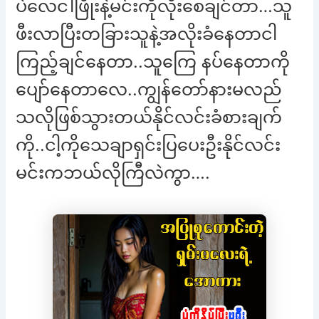
ပဲလေငါဖြိုးနဲ့မင်းကိုလိုးစေချင်တာ…သူ
ဖီးလာပြီးတခြားသူနဲ့အလိုးခံနေတာငါ
ကြည့်ချင်နေတာ..သူကြေ နပ်နေတာကို
ပျော်နေတာလေ..ကျွန်တော်နားမလည်
သလိုဖြစ်သွားတယ်နိုင်လင်းခံစားချက်
ကို..ငါ့ကိုသေချာရှင်းပြပေးဦးနိုင်လင်း
မင်းကဘယ်လိုကြီလဲကွာ….