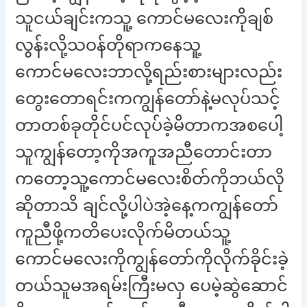
သူငယ်ချင်းကသူ့ ကောင်မလေးကိုချစ်
လွန်းလို့သဝန်တိုရာကနေသူ့
ကောင်မလေးဘာလို့ရည်းစားများလည်း
တွေးတောရင်းကကျွန်တော်နဲ့မလုပ်သင့်
တာတစ်ခုတိုင်ပင်လုပ်ခဲ့မိတာကအစပေါ့
သူကျွန်တော့ကိုအကူအညီတောင်းတာ
ကတော့သူ့ကောင်မလေးစိတ်ကိုဘယ်လို
ဆိုတာသိ ချင်လို့ပါပဲအဲ့နေ့ကကျွန်တော်
ကူညီဖို့ကတိပေးလိုက်မိတယ်သူ့
ကောင်မလေးကိုကျွန်တော်ကိုလိုက်ခိုင်းခဲ့
တယ်သူမအရမ်းကြီးမလှ ပေမဲ့ဆွဲဆောင်