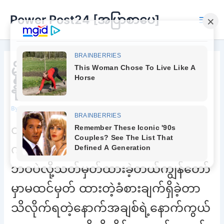
Skip
Power Post24 [အပြာစာပေ]
to
Main
content
Men
မိုးလင်းတဲ့အထိကို အရှိန်မသေ
နိုင်ဘူးရှင်
By
Chee Buu
/
October 3, 2022
တကယ်ကို လှတဲ့ နတ်သမီး လေးကို
ကျွန်တော်ရရှိခဲ့တယ်သူသာကျွန် တော့
ဘဝပဲလို့သတ်မှတ်ထားခဲ့တယ်ကျွန်တော်
မှာမထင်မှတ် ထားတဲ့ခံစားချက်ရှိခဲ့တာ
သိလိုက်ရတဲ့နောက်အချစ်ရဲ့နောက်ကွယ်