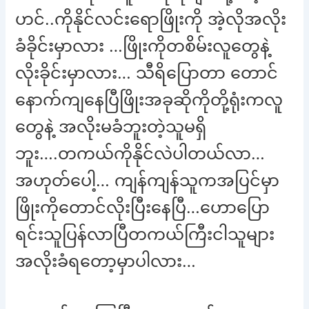
ဟင်..ကိုနိုင်လင်းရောဖြိုးကို အဲ့လိုအလိုး
ခံခိုင်းမှာလား …ဖြိုးကိုတစိမ်းလူတွေနဲ့
လိုးခိုင်းမှာလား… သီရိပြောတာ တောင်
နောက်ကျနေပြီဖြိုးအခုဆိုကိုတို့ရုံးကလူ
တွေနဲ့ အလိုးမခံဘူးတဲ့သူမရှိ
ဘူး….တကယ်ကိုနိုင်လဲပါတယ်လာ…
အဟုတ်ပေါ့… ကျန်ကျန်သူကအပြင်မှာ
ဖြိုးကိုတောင်လိုးပြီးနေပြီ…ဟောပြော
ရင်းသူပြန်လာပြီတကယ်ကြီးငါသူများ
အလိုးခံရတော့မှာပါလား…