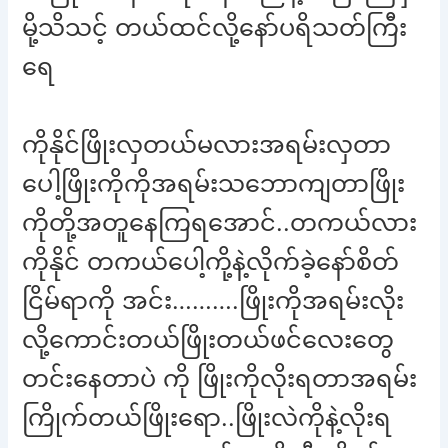
မို့သိသင့် တယ်ထင်လို့နော်ပရိသတ်ကြီး
ရေ
ကိုနိုင်ဖြိုးလှတယ်မလားအရမ်းလှတာ
ပေါ့ဖြိုးကိုကိုအရမ်းသဘောကျတာဖြိုး
ကိုတို့အတူနေကြရအောင်..တကယ်လား
ကိုနိုင် တကယ်ပေါ့ကို့နဲ့လိုက်ခဲ့နော်စိတ်
ငြိမ်ရာကို အင်း……….ဖြိုးကိုအရမ်းလိုး
လို့ကောင်းတယ်ဖြိုးတယ်ဖင်လေးတွေ
တင်းနေတာပဲ ကို ဖြိုးကိုလိုးရတာအရမ်း
ကြိုက်တယ်ဖြိုးရော..ဖြိုးလဲကိုနဲ့လိုးရ