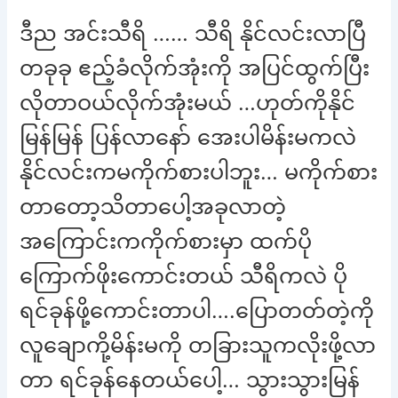
ဒီည အင်းသီရိ …… သီရိ နိုင်လင်းလာပြီ
တခုခု ဧည့်ခံလိုက်အုံးကို အပြင်ထွက်ပြီး
လိုတာဝယ်လိုက်အုံးမယ် …ဟုတ်ကိုနိုင်
မြန်မြန် ပြန်လာနော် အေးပါမိန်းမကလဲ
နိုင်လင်းကမကိုက်စားပါဘူး… မကိုက်စား
တာတော့သိတာပေါ့အခုလာတဲ့
အကြောင်းကကိုက်စားမှာ ထက်ပို
ကြောက်ဖိုးကောင်းတယ် သီရိကလဲ ပို
ရင်ခုန်ဖို့ကောင်းတာပါ….ပြောတတ်တဲ့ကို
လူချောကို့မိန်းမကို တခြားသူကလိုးဖို့လာ
တာ ရင်ခုန်နေတယ်ပေါ့… သွားသွားမြန်