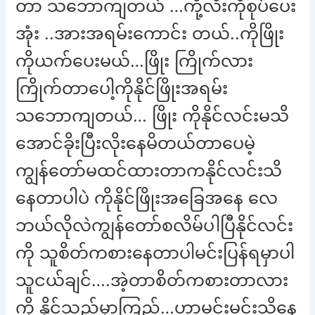
တာ သဘောကျတယ် …ကို့လီးကိုစုပ်ပေး
အုံး ..အားအရမ်းကောင်း တယ်..ကိုဖြိုး
ကိုယက်ပေးမယ်…ဖြိုး ကြိုက်လား
ကြိုက်တာပေါ့ကိုနိုင်ဖြိုးအရမ်း
သဘောကျတယ်… ဖြိုး ကိုနိုင်လင်းမသိ
အောင်ခိုးပြီးလိုးနေမိတယ်တာပေမဲ့
ကျွန်တော်မထင်ထားတာကနိုင်လင်းသိ
နေတာပါပဲ ကိုနိုင်ဖြိုးအခြေအနေ လေ
ဘယ်လိုလဲကျွန်တော်စလိမ်ပါပြီနိုင်လင်း
ကို သူစိတ်ကစားနေတာပါမင်းပြန်ရမှာပါ
သူငယ်ချင်….အဲ့တာစိတ်ကစားတာလား
ကို နိုင်သည်မှာကြည့်…ဟာမင်းမင်းသိနေ