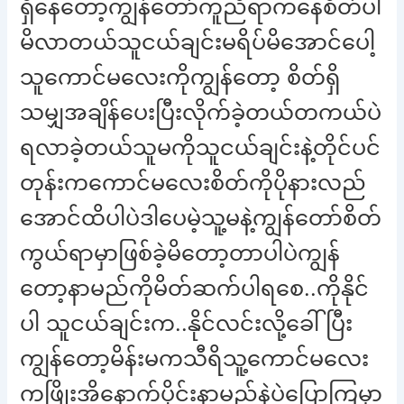
ရှိနေတော့ကျွန်တော်ကူညီရာကနေစိတ်ပါ
မိလာတယ်သူငယ်ချင်းမရိပ်မိအောင်ပေါ့
သူကောင်မလေးကိုကျွန်တော့ စိတ်ရှိ
သမျှအချိန်ပေးပြီးလိုက်ခဲ့တယ်တကယ်ပဲ
ရလာခဲ့တယ်သူမကိုသူငယ်ချင်းနဲ့တိုင်ပင်
တုန်းကကောင်မလေးစိတ်ကိုပိုနားလည်
အောင်ထိပါပဲဒါပေမဲ့သူ့မနဲ့ကျွန်တော်စိတ်
ကွယ်ရာမှာဖြစ်ခဲ့မိတော့တာပါပဲကျွန်
တော့နာမည်ကိုမိတ်ဆက်ပါရစေ..ကိုနိုင်
ပါ သူငယ်ချင်းက..နိုင်လင်းလို့ခေါ်ပြီး
ကျွန်တော့မိန်းမကသီရိသူ့ကောင်မလေး
ကဖြိုးအိနောက်ပိုင်းနာမည်နဲ့ပဲပြောကြမှာ