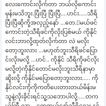
လေးကောင်းလိုက်တာ ဘယ်လိုကောင်း
မှန်းမသိဘူး.ပြီးပြီ ပြီးပြီ….ဟင်း…..သီရိ
ပြီးပြီဆိုကို့အလှည့်နော် …တေ.ွမယ်ဖင်
ကောင်းတဲ့သီရိဖင်ကိုလိုးပြစ်မယ် ကိုနိုင်
လင်းဘာလို့ထုတ်လိုက်တာ လဲ မလိုး
တော့ဘူးလား …မဟုတ်ဘူးသီရိဖင်ပြော
င်းလိုးမလို့ …ဟင်.. ကိုနိုင် သီရိကိုဖင်လိုး
မလို့တဲ့ကိုနိုင်တောင်မလိုးဘူးသီရိနာမှာ
ဆိူးလို့ ကိုနိုင်မပြောတော့ဘူးလား….. ကို
နိုင်လင်းကိုကိုကတိပေးတားတယ်မိန်းမ
သူနဲ့လိုးခိုင်းရင်သူ့သဘောပါလို့…..တက
ယ်ကြီ လာ… တွေ့တယ်နော်သီရိလေး နင့်