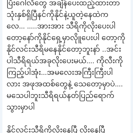
ပြီးဂေါ်လီတွေ အချိန်ပေးထည့်ထားတာ
သုံးနှစ်ရှိပြီနင်ကိုနိုင်နဲ့ယူတဲ့နေထဲက
လေ… …..အားအား သီရိကိုလိုးပေးပါ
တော့နော်ကိုနိုင်ရှေ့မှာလိုူပေးပါ တော့ကို
နိုင်လင်းသီရိမနေနိုင်တော့ဘူးနာ် ..အင်း
ပါသီရိရယ်အခုလိုးပေးမယ်…. ကိုလီးကို
ကြည့်ပါအုံး…အမလေးအကြီးကြီးပါ
လား အဖုအထစ်တွေနဲ့ သေတော့မှာပဲ….
မသေပါဘူးသီရိရယ်နတ်ပြည်ရောက်
သွားမှာပါ
နိုင်လင်းသီရိကိုလိုးနေပြီ လိုးနေပြီ