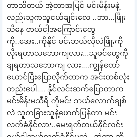
တာသိတယ် အဲ့တာအပြင် မင်းမိန်းမနဲ့
လည်းသူကသူငယ်ချင်းလေ ..ဘာ…ဖြိုး
သိနေ တယ်ငါ့အကြောင်းတွေ
ကို..အေး..ကိုနိုင် မင်းဘယ်လိုလဲဖြိုးကို
လိုးရတာသဘောကျလား…သူဖင်တွေကို
ချရတာသဘောကျ လား….ကျွန်တော်
ယောင်ပြီးပြောလိုက်တာက အင်းတစ်လုံး
တည်းပေါ…. နိုင်လင်းဆက်ပြောတာက
မင်းမိန်းမသီရိ ကိုမင်း ဘယ်လောက်ချစ်
လဲ သူတခြားသူနဲ့ဖောက်ပြန်တာ မင်း
လက်ခံနိုင်လား..မေးရက်တယ်နိုင်လင်း
ရယ်ငါဘယ်လက်ခံနိုင်မလဲ ..အဲ့တာ ဆို