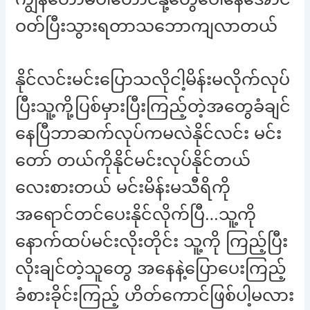
ဝတ်ပြီးသွားရတာသဘောကျလာတယ်
နိုင်လင်းမင်းပြောသလိုငါ့မိန်းမလိုက်လုပ်
ပြီးသူ့ကို့ပြစ်မှားပြီးကြည့်တဲ့အတွေခံချင်
နေပြီဘာဆက်လုပ်ကမလဲနိုင်လင်း မင်း
တော် တယ်ကိုနိုင်မင်းလုပ်နိုင်တယ်
လေးစားတယ် မင်းမိန်းမသီရိကို
အရောင်တင်ပေးနိုင်လိုက်ပြီ…သူ့ကို
နောက်ထပ်မင်းလိုးတိုင်း သူ့ကို ကြည့်ပြီး
လိုးချင်တဲ့သူတွေ အနေနဲ့ပြောပေးကြည့်
ခံစားခိုင်းကြည့် ဟိတ်ကောင်ဖြစ်ပါ့မလား