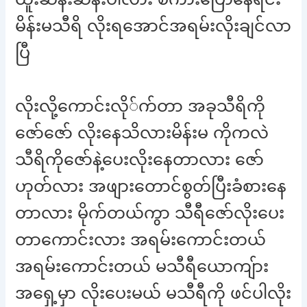
မိန်းမသီရိ လိုးရအောင်အရမ်းလိုးချင်လာ
ပြီ
လိုးလို့ကောင်းလို်က်တာ အခုသီရိကို
ဇော်ဇော် လိုးနေသိလားမိန်းမ ကိုကလဲ
သီရိကိုဇော်နဲ့ပေးလိုးနေတာလား ဇော်
ဟုတ်လား အဖျားတောင်စွတ်ပြီးခံစားနေ
တာလား မိုက်တယ်ကွာ သီရီဇော်လိုးပေး
တာကောင်းလား အရမ်းကောင်းတယ်
အရမ်းကောင်းတယ် မသီရီယောကျ်ား
အရှေ့မှာ လိုးပေးမယ် မသီရီကို ဖင်ပါလိုး