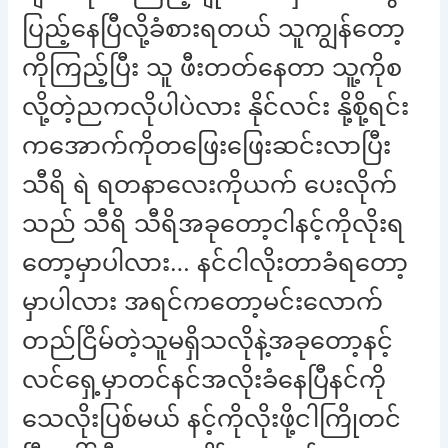
ပြည့်နေပြီလို့ခံစားရတယ် သူကျွန်တော့
ကိုကြည့်ပြီး သူ ဖီးတတ်နေတာ သူ့ကိုစ
လို့တဲ့ညကလိုပါပဲလား နိုင်လင်း နို့စို့ရင်း
ကအောက်ကိုတဖြေးဖြေးဆင်းလာပြီး
သီရိ ရဲ ရတနာလေးကိုယက် ပေးလိုက်
သည် သီရိ သီရိအခုတော့ငါနင့်ကိုလိုးရ
တော့မှာပါလား… နင်ငါလိုးတာခံရတော့
မှာပါလား အရင်ကတော့မင်းလောက်
တည်ငြိမ်တဲ့သူမရှိသလိုနဲ့အခုတော့နင့်
လင်ရှေ့မှာတင်နင်အလိုးခံနေပြီနင်ကို
သေလိုးပြစ်မယ် နင့်ကိုလိုးဖို့ငါကြိုတင်