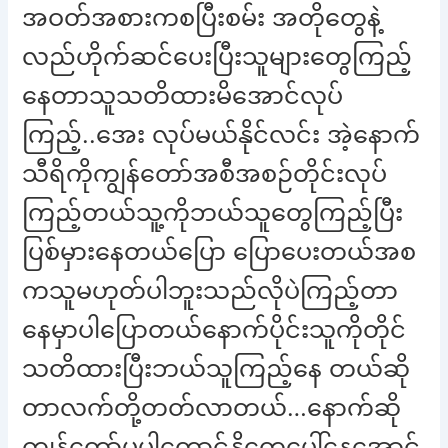
အဝတ်အစားကစပြီးစမ်း အတိုတွေနဲ့
လည်ဟိုက်ဆင်ပေးပြီးသူများတွေကြည့်
နေတာသူသတိထားမိအောင်လုပ်
ကြည့်..အေး လုပ်မယ်နိုင်လင်း အဲ့နောက်
သီရိကိုကျွန်တော်အစီအစဉ်တိုင်းလုပ်
ကြည့်တယ်သူ့ကိုဘယ်သူတွေကြည့်ပြီး
ပြစ်မှားနေတယ်ပြော ပြောပေးတယ်အစ
ကသူမဟုတ်ပါဘူးသည်လိုပဲကြည့်တာ
နေမှာပါပြောတယ်နောက်ပိုင်းသူကိုတိုင်
သတိထားပြီးဘယ်သူကြည့်နေ တယ်ဆို
တာလက်တို့တတ်လာတယ်…နောက်ဆို
ကျွန်တော်မပါတောင်နို့တွေပေါ်နေအောင်