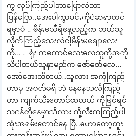
ကွ လုပ်ကြည့်ပါဘာပြောလဲသာ
ပြန်ပြော..အေးပါကွာမင်းကိုပဲဆရာတင်
ရမှာပဲ …မိန်းမသီရိနေ့လည့်က ဘယ်သူ
လိုက်ကြည့်သေးလဲငါ့မိန်းမချောလေး
ကို…… ရုံး ကကောင်လေးလေသူကို့အကို
သိပါတယ်သူနာမည်က ဇော်ဇော်လေ…
အော်အေးသိတယ်..သူလား အကိုကြည့်
တာမှ အဝတ်မရှိ ဘဲ နေနေသလိုကြည့်
တာ ကျက်သီးတောင်ထတယ် ကိုမြင်ရင်
သဝန်တိုနေမှာသိလား ကို့လီးကကြည့်ပါ
အုံးအရမ်းတောင်နေ ပြီ..ဟောတော့ထူး
ထူးဆန်းဆန်းပါလား စကားပြောနေရင်း