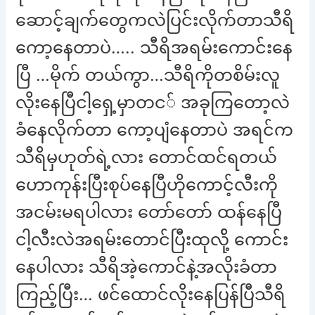
ဆောင့်ချက်တွေကလဲပြင်းလိုက်တာသီရိ
ကော့နေတာပဲ….. သီရိအရမ်းကောင်းနေ
ပြီ …မိုက် တယ်ကွာ…သီရိကိုတစိမ်းလူ
လိုးနေပြီငါ့ရှေ့မှာတင် အခုကြတော့လဲ
ခံနေလိုက်တာ ကော့ပျံနေတာပဲ အရင်က
သီရိမှဟုတ်ရဲ့လား တောင်ထင်ရတယ်
ဟောကုန်းပြီးစုပ်နေပြီဟိုကောင့်လီးကို
အငမ်းမရပါလား တော်တော် ထန်နေပြီ
ငါ့လီးလဲအရမ်းတောင်ပြီးထုလို့် ကောင်း
နေပါလား သီရိအဲ့ကောင်နဲ့အလိုးခံတာ
ကြည့်ပြီး… ဖင်ထောင်လိုးနေပြန်ပြီသီရိ