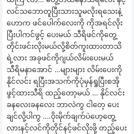
လင်သဘောတူပြီးသားသူမလိုးရသေးနဲ့
ဟောက ဖင်ပေါက်လေးကို ကိုအရင်လိုး
ပြီးပါကင်ဖွင့် ပေးမယ် သီရိဖင်ကိုတွေ့
တိုင်းဖင်းလိုးမယ်လို့စိတ်ကူးထားတာသိ
ရဲ့လား အခုဖင်ကိုဂျယ်လိမ်းပေးမယ်
သီရိမနာအောင် …များများ လိမ်းပေးကို
နိုင်လင်း ရပြီးအသက်ကိုပုံမှန်ရှုပြီးစအို
ဖွင့်ထားသီရိ ထည့်တော့မယ် … နိုင်လင်း
ခနလေးခနလေး ဘာလဲကွ ငါတေ့ ပေး
ချင်လို့ပါကွ ….ဝိုးမိုက်ချက်ပဲဟေ့တွေ့
လားနင့်လင်ကိုတိုင်နင့်ဖင်လိုးဖို့ တည့်ပေး