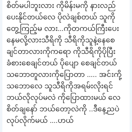
စိတ်မပါဘူးလား ကိုမိန်းမကို နားလည်
ပေးနိုင်တယ်လေ ပိုလဲချစ်တယ် သူကို
တွေ့ကြည့်မ လား…ကိုတကယ်ကြီးပေး
နေမလို့လားသီရိကို သီရိကိုသူနဲ့နေစေ
ချင်တာလားကိုကရော ကိုသီရိကိုပိုပြီး
ခံစားစေချင်တယ် ပိုပျော စေချင်တယ်
သဘောတူလားကိုပြောတာ ….. အင်းကို့
သဘောလေ သူသီရိကိုအရမ်းလိုးရင်
ဘယ်လိုလုပ်မလဲ ကိုပြောထားမယ် လေ
စိတ်ချနော် ဘယ်တော့လဲကို ..ဒီနေ့ညပဲ
လုပ်လိုက်မယ် ….ဟယ်