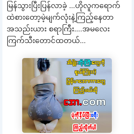
မြန်သွားပြီးပြန်လာခဲ့ …ဟိုလူကရောက်
ထဲစားတော့မဲ့မျက်လုံးနဲ့ကြည့်နေတာ
အသည်းယား စရာကြီး….အမလေး
ကြက်သီးတောင်ထတယ်…