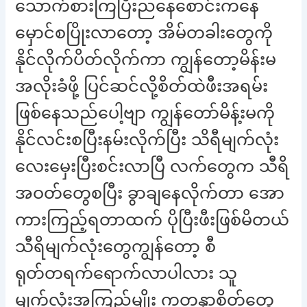
သောက်စားကြပြီးညနေစောင်းကနေ
မှောင်စပြိုးလာတော့ အိမ်တခါးတွေကို
နိုင်လိုက်ပိတ်လိုက်ကာ ကျွန်တော့မိန်းမ
အလိုးခံဖို့ ပြင်ဆင်လို့စိတ်ထဲဖီးအရမ်း
ဖြစ်နေသည်ပေါ့ဗျာ ကျွန်တော်မိန့်းမကို
နိုင်လင်းစပြီးနမ်းလိုက်ပြီး သိရီမျက်လုံး
လေးမှေးပြီးစင်းလာပြီ လက်တွေက သီရိ
အဝတ်တွေစပြီး ခွာချနေလိုက်တာ အော
ကားကြည့်ရတာထက် ပိုပြီးဖီးဖြစ်မိတယ်
သီရိမျက်လုံးတွေကျွန်တော့ စီ
ရုတ်တရက်ရောက်လာပါလား သူ
မျက်လုံးအကြည့်မျိုး ကတနှာစိတ်တွေ