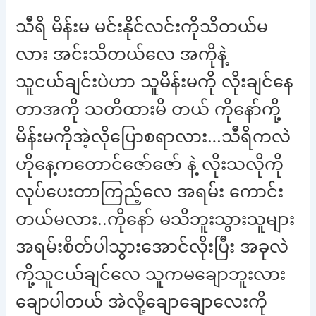
သီရိ မိန်းမ မင်းနိုင်လင်းကိုသိတယ်မ
လား အင်းသိတယ်လေ အကိုနဲ့
သူငယ်ချင်းပဲဟာ သူမိန်းမကို လိုးချင်နေ
တာအကို သတိထားမိ တယ် ကိုနော်ကို့
မိန်းမကိုအဲ့လိုပြောစရာလား…သီရိကလဲ
ဟိုနေ့ကတောင်ဇော်ဇော် နဲ့ လိုးသလိုကို
လုပ်ပေးတာကြည့်လေ အရမ်း ကောင်း
တယ်မလား..ကိုနော် မသိဘူးသွားသူများ
အရမ်းစိတ်ပါသွားအောင်လိုးပြီး အခုလဲ
ကို့သူငယ်ချင်လေ သူကမချောဘူးလား
ချောပါတယ် အဲလို့ချောချောလေးကို