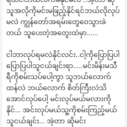
သူအလိုကိုမင်းမဖြည့်နိုင်ရင်ဘယ်လိုလုပ်
မလဲ ကျွန်တော်အရမ်းတွေဝေသွားခဲ
တယ် သူပေးတဲ့အတွေးထဲမှာ……
ငါဘာလုပ်ရမလဲနိုင်လင်း..ငါ့ကိုပြောပြပါ
ပြောပြပါသူငယ်ချင်းရာ…..မင်းမိန်းမသီ
ရီကိုစမ်းသပ်ပေါ့ကွာ သူဘယ်လောက်
ထန်လဲ ဘယ်လောက် စိတ်ကြီးလဲသိ
အောင်လုပ်ပေါ့ မင်းလုပ်မယ်မလားကို
နိုင်… အင်းလုပ်မယ်သူ့ကိုစမ်းကြည့်မယ်
သူငယ်ချင်း… အဲ့တာ ဆိုမင်း