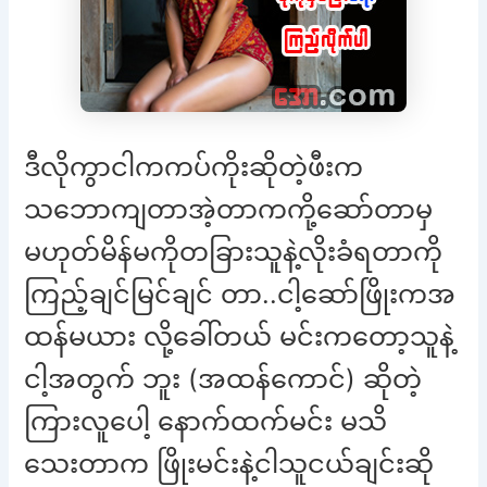
ဒီလိုကွာငါကကပ်ကိုးဆိုတဲ့ဖီးက
သဘောကျတာအဲ့တာကကို့ဆော်တာမှ
မဟုတ်မိန်မကိုတခြားသူနဲ့လိုးခံရတာကို
ကြည့်ချင်မြင်ချင် တာ..ငါ့ဆော်ဖြိုးကအ
ထန်မယား လို့ခေါ်တယ် မင်းကတော့သူနဲ့
ငါ့အတွက် ဘူး (အထန်ကောင်) ဆိုတဲ့
ကြားလူပေါ့ နောက်ထက်မင်း မသိ
သေးတာက ဖြိုးမင်းနဲ့ငါသူငယ်ချင်းဆို