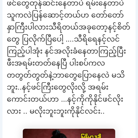
ဖင်တွေတုန်ဆင်းနေတာပဲ ရမ်းနေတာပဲ
သူကလဲပြန်ဆောင့်တယ်ဟ တော်တော်
နှာကြီးပါလားသီရိတယ်အခုတော့နင့်စိတ်
တွေ ပြလိုက်ပြီပေါ့ ….သီရိရေနင့်လင်
ကြည့်ပါအုံး နင်အလိုးခံနေတာကြည့်ပြီး
ဖီးအရမ်းတတ်နေပြီ ပါးစပ်ကလ
တတွတ်တွတ်နဲ့ဘာတွေပြောနေလဲ မသိ
ဘူး..နင့်ဖင်ကြီးတွေလိုးလို့ အရမ်း
ကောင်းတယ်ဟာ …နင့်ကိုကိုနိုင်ဖင်လိုး
လား .. မလိုးဘူးဘူးကိုနိုင်လင်း..