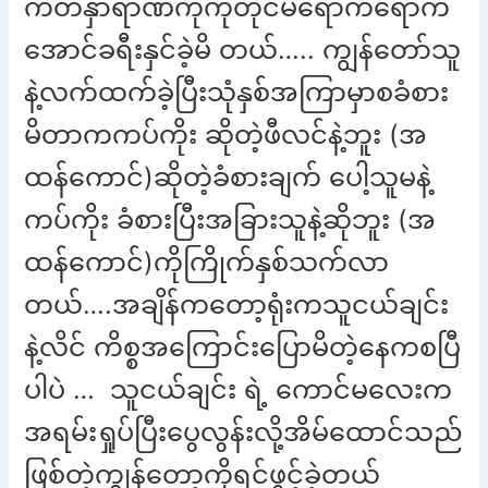
ကတနှာရာဏကိုကိုတိုင်မရောက်ရောက်
အောင်ခရီးနှင်ခဲ့မိ တယ်….. ကျွန်တော်သူ
နဲ့လက်ထက်ခဲ့ပြီးသုံနှစ်အကြာမှာစခံစား
မိတာကကပ်ကိုး ဆိုတဲ့ဖီလင်နဲ့ဘူး (အ
ထန်ကောင်)ဆိုတဲ့ခံစားချက် ပေါ့သူမနဲ့
ကပ်ကိုး ခံစားပြီးအခြားသူနဲ့ဆိုဘူး (အ
ထန်ကောင်)ကိုကြိုက်နှစ်သက်လာ
တယ်….အချိန်ကတော့ရုံးကသူငယ်ချင်း
နဲ့လိင် ကိစ္စအကြောင်းပြောမိတဲ့နေကစပြီ
ပါပဲ … သူငယ်ချင်း ရဲ့ ကောင်မလေးက
အရမ်းရှုပ်ပြီးပွေလွန်းလို့အိမ်ထောင်သည်
ဖြစ်တဲ့ကျွန်တော့ကိုရင်ဖွင့်ခဲ့တယ်