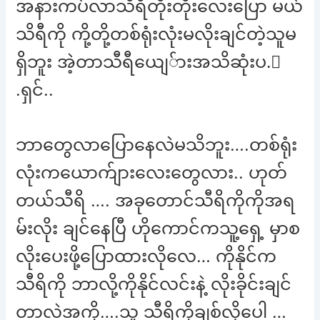
အနားကပ်လာသီရိတိုးတိုးလေးပြော မယ်
သိရီကို ကို့တို့တစ်ရုံးလုံးမလိုးချင်တဲ့သူမ
ရှိဘူး အဲ့တာသီရီယျေ်ားအသိဆုံးပ.ဲ
.ရှင်..
ဘာတွေလာပြောနေလဲမသိဘူး….တစ်ရုံး
လုံးကယောက်ျားလေးတွေလား.. ဟုတ်
တယ်သီရိ …. အခုတောင်သီရိကိုကိုအရ
မ်းလိုး ချင်နေပြီ ဟိုကောင်ကသူ့ရှေ့ မှာစ
လိုးပေးဖို့ပြောထားလိုလေ… ကိုနိုင်က
သီရိကို ဘာလို့ကိုနိုင်လင်းနဲ့ လိုးခိုင်းချင်
တာလဲအကို….သူ သီရိကိုချစ်လို့ပေါ့ …