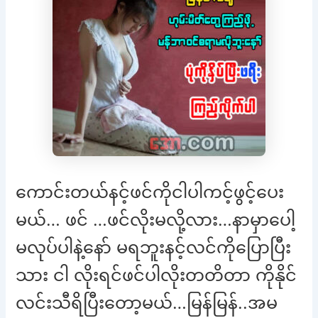
ကောင်းတယ်နင့်ဖင်ကိုငါပါကင့်ဖွင့်ပေး
မယ်… ဖင် …ဖင်လိုးမလို့လား…နာမှာပေါ့
မလုပ်ပါနဲ့နော် မရဘူးနင့်လင်ကိုပြောပြီး
သား ငါ လိုးရင်ဖင်ပါလိုးတတိတာ ကိုနိုင်
လင်းသီရိပြီးတော့မယ်…မြန်မြန်..အမ