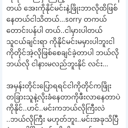
တယ် အေးကိုနိုင်မင်းနဲ့ဖြိုးဘာလိုထိဖြစ်
နေတယ်ငါသိတယ်…sorry တကယ်
တောင်းပန်ပါ တယ်..ငါမှားပါတယ်
သူငယ်ချင်းရာ ကိုနိုင်မင်းမမှားပါဘူးငါ
ကိုတိုင်အဲ့လိုဖြစ်စေချင်ခဲ့တာပါ ဘယ်လို
ဘယ်လို ငါနားမလည်ဘူးနိုင် လင်း…
အမှန်းတိုင်းပြောရရင်ငါကိုတိုင်ကဖြိုး
တခြားသူနဲ့လိုးခံနေတာကိုဖီးလာနေတာပဲ
ကိုနိုင်..ဟင်..မင်းကဘယ်လိုကြီးလဲ
..ဘယ်လိုကြီး မဟုတ်ဘူး..မင်းအခုသိပြီ