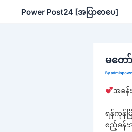
Skip
Power Post24 [အပြာစာပေ]
to
content
မတော
By
adminpow
အခန်း
ရန်ကုန်မ
ဧည့်ခန်