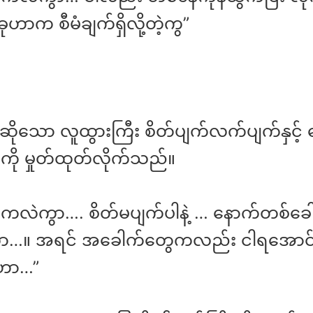
ဟာက စီမံချက်ရှိလို့တဲ့ကွ”
 ဆိုသော လူထွားကြီး စိတ်ပျက်လက်ပျက်နှင့်
ကို မှုတ်ထုတ်လိုက်သည်။
ီးကလဲကွာ…. စိတ်မပျက်ပါနဲ့ … နောက်တစ်ခ
ကွာ…။ အရင် အခေါက်တွေကလည်း ငါရအောင် 
ဲဟာ…”