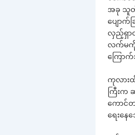
အခု သူတ
ပျောက်ခ
လှည့်ရှ
လက်မကိုင
ကြောက်သ
ကုလားထိ
ကြီးက ဆ
ကောင်တာ
ရေးနေသေ