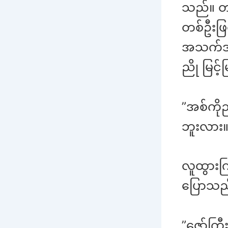
သည်။ တ
တစ်ဦးဖ
အသက်အနည
ညို မြင့်
”အစ်ကို
ဘူးလား။
လူထွားက
ပြောသည
”ဇော်ကြ