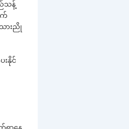
သန့်
က်
အသားညို
နိုင်
က်ရှာနေ