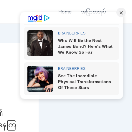
Home
အပြာစာအုပ်
၏
ာနေကြ