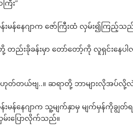
ာကြီး”
ခန်းမန်နေဂျာက ဇော်ကြီးထံ လှမ်း၍ကြည့်သည
တို့ တည်းခိုခန်းမှာ တော်တော့်ကို လူရှင်းနေပါ
 ဟုတ်တယ်ဗျ..။ ဆရာတို့ ဘာများလိုအပ်လို့လဲ
န်းမန်နေဂျာက သူ့မျက်နှာမှ မျက်မှန်ကိုချွတ်ရ
လှမ်းပြောလိုက်သည်။