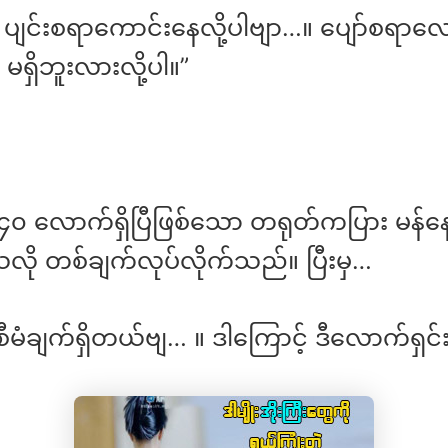
 ပျင်းစရာကောင်းနေလို့ပါဗျာ…။ ပျော်စရာလ
မရှိဘူးလားလို့ပါ။”
 လောက်ရှိပြီဖြစ်သော တရုတ်ကပြား မန်
သလို တစ်ချက်လုပ်လိုက်သည်။ ပြီးမှ…
စီမံချက်ရှိတယ်ဗျ… ။ ဒါကြောင့် ဒီလောက်ရှင