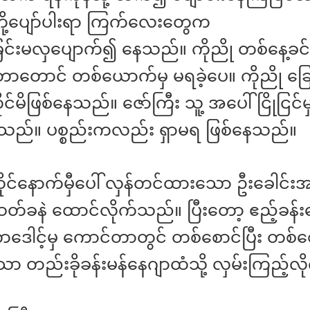
ို့ပျော်ပါးရာ ကြက်လေးတွေက
ြင်းမလှပျောက်၍ နေသည်။ ကိုညို တစ်နေ့ခင်း
ာတာတောင် တစ်ယောက်မှ မရခဲ့ပေ။ ကိုညို ခြေမ
်မိဖြစ်နေသည်။ ဇော်ကြီး သူ့ အပေါ် ငြိုငြင
ည်။ ပစ္စည်းကလည်း ရှာမရ ဖြစ်နေသည်။
ုင်နောက်မှီပေါ် လှန်တင်ထားသော ဦးခေါင်းအ
တ်ခနဲ ထောင်လိုက်သည်။ ပြီးတော့ ဧည့်ခန်း
ဒေါင့်မှ ကောင်တာတွင် တစ်စောင်ပြီး တစ်စေ
ာ တည်းခိုခန်းမန်နေဂျာထံသို့ လှမ်းကြည့်လ