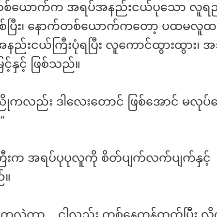
စ်ယောက်က အရပ်အနည်းငယ်ပုသော လူရည်
ြစ်ပြီး၊ နောက်တစ်ယောက်ကတော့ ပထမလူထ
်းငယ်ကြီးပုံရပြီး လူကောင်ထွားထွား၊ 
မြင့်နှင့် ဖြစ်သည်။
ညိုကလည်း ဒါလေးတောင် ဖြစ်အောင် မလုပ်ပေး
”
ြီးက အရပ်ပုပုလူကို စိတ်ပျက်လက်ပျက်နှင့်
်။
ီးကလဲကွာ… ငါလည်း တစ်နေကုန်ထွက်ပြီး လို