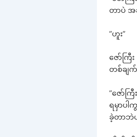
တာပဲ အခု
”ဟူး”
ဇော်ကြီး
တစ်ချက်
”ဇော်ကြ
ရမှာပါ
ခဲ့တာဘ