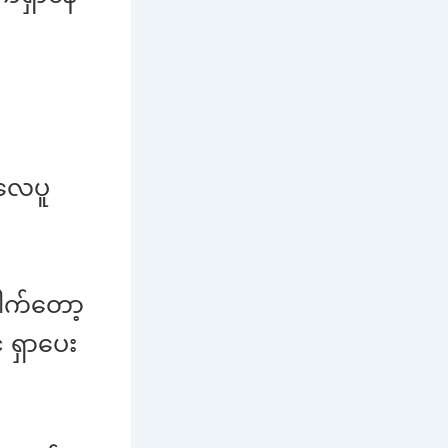
 လေပူ
ေါက်တော့
ရှာပေး