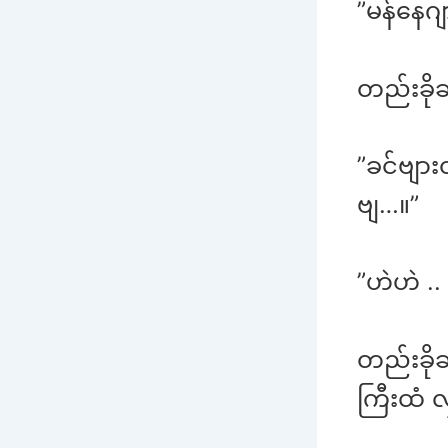
”မန်နေဂျ
တည်းခို
”ခင်ဗျား
ဗျ…။”
”ဟဲဟဲ ..
တည်းခိုခ
ကြီးထံ 