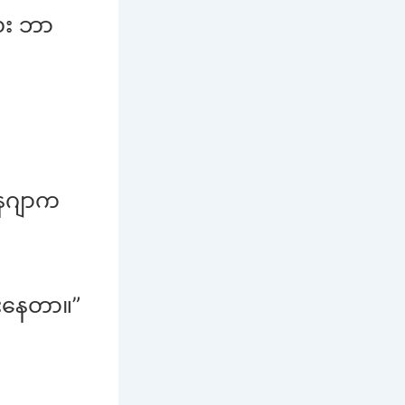
ေး ဘာ
နေဂျာက
်းနေတာ။”