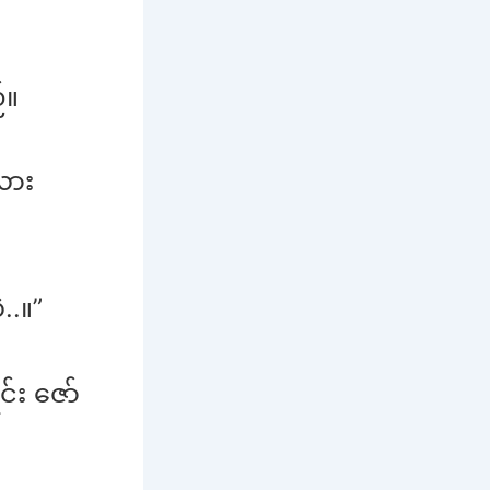
်။
လား
..။”
င်း ဇော်