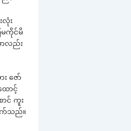
လုံး
ကိုင်မိ
်မှာလည်း
ား ဇော်
ထောင့်
ာင် ကူး
ိုက်သည်။