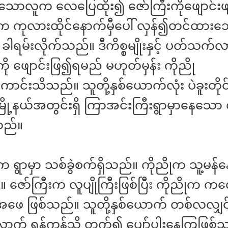
ိုသောလူက လေပြေထိုး၍ ဇော်ကြီးကိုဖျောင်
းက ကုလားထိုင်နောက်မှီပေါ် လှန်၍တင်ထားသ
ု ခါရမ်းလိုက်သည်။ ဒီကိစ္စမျိုးနှင့် ပတ်သက်
ကို ဖျောင်းဖြ၍ရမည် မဟုတ်မှန်း ကိုညို
ာင်းသိသည်။ သူတို့နှစ်ယောက်လုံး ပဲခူးတိုင
ြို့နယ်အတွင်းရှိ ကြာအင်းကြီးရွာမှာနေသော 
သည်။
က ရွာမှာ သစ်ခွဲစက်ရှိသည်။ ကိုညိုက သူ့မန်န
 ဇော်ကြီးက လူပျိုကြီးဖြစ်ပြီး ကိုညိုက ကလ
ေ ဖြစ်သည်။ သူတို့နှစ်ယောက် တစ်လလျှင် 
ာက် ရန်ကုန်သို့ တက်၍ ပျော်ပါးနေကြဖြစ်