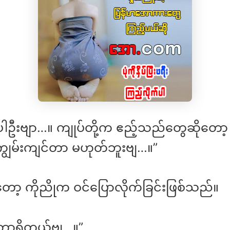
းပါဦးဗျာ…။ ကျုပ်တို့က ဧည့်သည်တွေဆိုတော့
 ကျွမ်းကျင်တာ မဟုတ်ဘူးဗျ…။”
တော့ ကိုညိုက ဝင်ပြောလိုက်ခြင်းဖြစ်သည်။
ော့ရှိတယ်ဗျ…။”