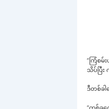
”ကြံစမ်
သိပ်ပြီး
ဒီတစ်ခါ
”တစ်ခုတ