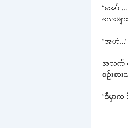
”အော် …
လေးများ 
”အဟဲ…”
အသက် ၄၀
စဉ်းစား
”ဒီမှာက 