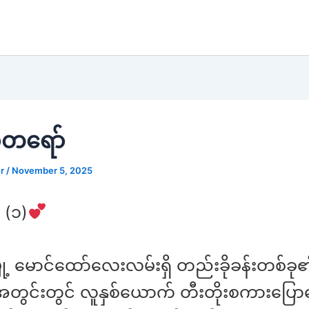
်တရော်
er
/
November 5, 2025
 (၁)
ြို့ မောင်ထော်လေးလမ်းရှိ တည်းခိုခန်းတစ်ခု
းအတွင်းတွင် လူနှစ်ယောက် တီးတိုးစကားပြေ