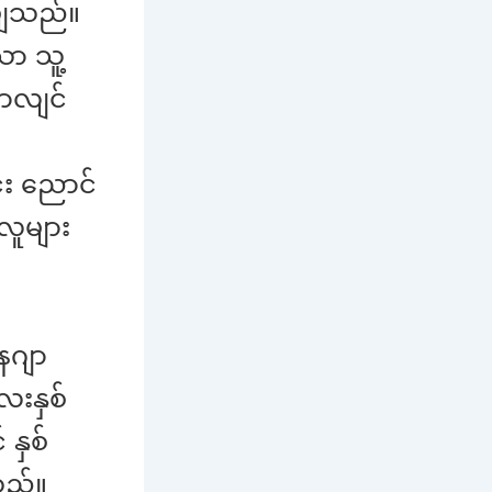
းဖျသည်။
ော သူ့
လာလျင်
်း ညောင်
လူများ
ေဂျာ
ေးနှစ်
နှစ်
သည်။