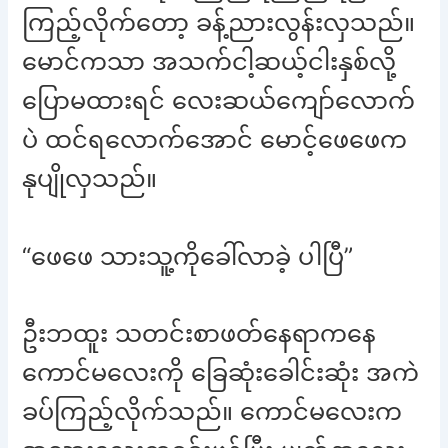
ကြည့်လိုက်တော့ ခန့်ညားလွန်းလှသည်။
မောင်ကသာ အသက်ငါ့ဆယ့်ငါးနှစ်လို့
ပြောမထားရင် လေးဆယ်ကျော်လောက်
ပဲ ထင်ရလောက်အောင် မောင့်ဖေဖေက
နုပျိုလှသည်။
“ဖေဖေ သားသူ့ကိုခေါ်လာခဲ့ ပါပြီ”
ဦးဘထူး သတင်းစာဖတ်နေရာကနေ
ကောင်မလေးကို ခြေဆုံးခေါင်းဆုံး အကဲ
ခပ်ကြည့်လိုက်သည်။ ကောင်မလေးက