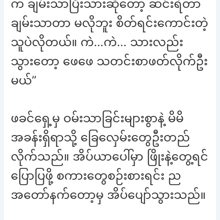
က ချမ်းသာပြီးသားဆိုတော့ ဆင်းရဲတာ
ချမ်းသာတာ မလိုဘူး စိတ်ရင်းကောင်းတဲ့
သူပဲလိုတယ်။ ကဲ…ကဲ… သားလည်း
သွားတော့ ဖေဖေ သတင်းစာဖတ်လိုက်ဦး
မယ်”
ဖခင်ရှေ့မှ ဝမ်းသာခြင်းများစွာနဲ့ မိမိ
အခန်းရှိရာသို့ ခြေလှေမ်းတွေဦးတည်
လိုက်သည်။ အိပ်ယာပေါ်မှာ ဖြိုးနဲ့တွေ့ရင်
ပြောပြဖို့ စကားတွေစဉ်းစားရင်း ည
အတော်နက်တော့မှ အိပ်ပျော်သွားသည်။