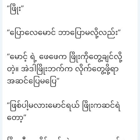
“ဖြိုး”
“ပြောလေမောင် ဘာပြောမလို့လည်း”
“မောင့် ရဲ့ ဖေဖေက ဖြိုးကိုတွေ့ချင်လို့
တဲ့။ အဲဒါဖြိုးဘက်က လိုက်တွေ့ဖို့ရာ
အဆင်ပြေမပြေ”
“ဖြစ်ပါ့မလားမောင်ရယ် ဖြိုးကဆင်ရဲ
တော့”