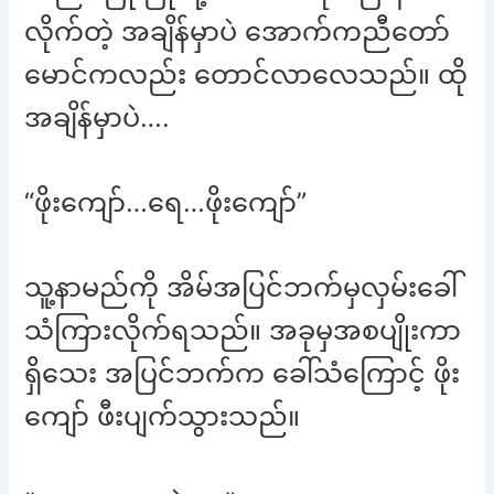
လိုက်တဲ့ အချိန်မှာပဲ အောက်ကညီတော်
မောင်ကလည်း တောင်လာလေသည်။ ထို
အချိန်မှာပဲ….
“ဖိုးကျော်…ရေ…ဖိုးကျော်”
သူ့နာမည်ကို အိမ်အပြင်ဘက်မှလှမ်းခေါ်
သံကြားလိုက်ရသည်။ အခုမှအစပျိုးကာ
ရှိသေး အပြင်ဘက်က ခေါ်သံကြောင့် ဖိုး
ကျော် ဖီးပျက်သွားသည်။