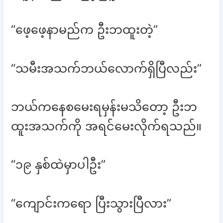
“ဖေ့ဖေ့နာမည်က ဦးဘထူးတဲ့”
“သမီးအသက်ဘယ်လောက်ရှိပြီလည်း”
ဘယ်ကနေစမေးရမှန်းမသိတော့ ဦးဘ
ထူးအသက်ကို အရင်မေးလိုက်ရသည်။
“၁၉ နှစ်ထဲမှာပါဦး”
“ကျောင်းကရော ပြီးသွားပြီလား”