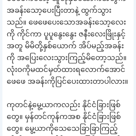
အခန်းသော့ပေးပြီးတာနဲ့ ထွက်သွား
သည်။ ဖေဖေပေးသောအခန်းသော့လေး
ကို ကိုင်ကာ ပူပူနွေးနွေး ဇနီးလေးဖြိုးနှင့်
အတူ မိမိတို့နှစ်ယောက် အိပ်မည့်အခန်း
ကို အပြေးလေးသွားကြည့်မိတော့သည်။
လုံးဝကိုမထင်မှတ်ထားရလောက်အောင်
ဖေဖေ အခန်းကိုပြင်ပေးထားတာပါလား။
ကုတင်နဲ့မွေ့ယာကလည်း နိုင်ငံခြားဖြစ်
တွေ။ မှန်တင်ကုန်ကအစ နိုင်ငံခြားဖြစ်
တွေ။ မွေ့ယာကိုသေသေခြာခြာကြည့်