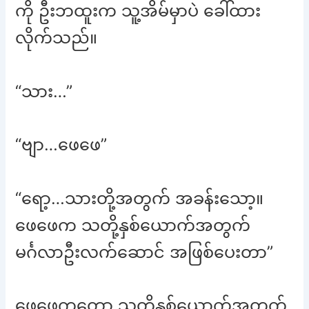
ကို ဦးဘထူးက သူ့အိမ်မှာပဲ ခေါ်ထား
လိုက်သည်။
“သား…”
“ဗျာ…ဖေဖေ”
“ရော့…သားတို့အတွက် အခန်းသော့။
ဖေဖေက သတို့နှစ်ယောက်အတွက်
မင်္ဂလာဦးလက်ဆောင် အဖြစ်ပေးတာ”
ဖေဖေကတော့ သူတိုနှစ်ယောက်အတွက်