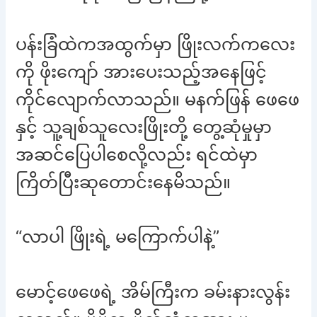
ပန်းခြံထဲကအထွက်မှာ ဖြိုးလက်ကလေး
ကို ဖိုးကျော် အားပေးသည့်အနေဖြင့်
ကိုင်လျောက်လာသည်။ မနက်ဖြန် ဖေဖေ
နှင့် သူ့ချစ်သူလေးဖြိုးတို့ တွေ့ဆုံမှုမှာ
အဆင်ပြေပါစေလို့လည်း ရင်ထဲမှာ
ကြိတ်ပြီးဆုတောင်းနေမိသည်။
“လာပါ ဖြိုးရဲ့ မကြောက်ပါနဲ့”
မောင့်ဖေဖေရဲ့ အိမ်ကြီးက ခမ်းနားလွန်း