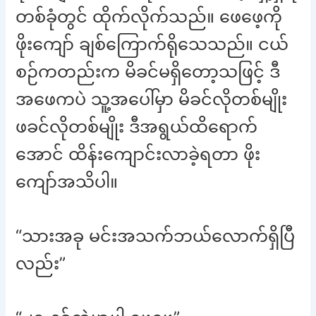
တစ်ခုံတွင် ထိုက်လိုက်သည်။ ဖေဖေ့ကို
ဖိုးကျော် ချစ်ကြောက်ရိုသေသည်။ ငယ်
စဉ်ကတည်းက မိခင်မရှိတော့သဖြင့် ဒီ
အဖေကပဲ သူ့အပေါ်မှာ မိခင်လိုတစ်မျိုး
ဖခင်လိုတစ်မျိုး ဒီအရွယ်ထိရောက်
အောင် ထိန်းကျောင်းလာခဲ့ရတာ ဖိုး
ကျော်အသိပါ။
“သားအခု မင်းအသက်ဘယ်လောက်ရှိပြီ
လည်း”