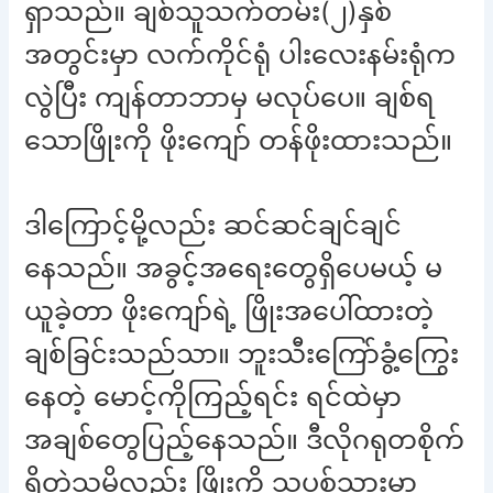
ရှာသည်။ ချစ်သူသက်တမ်း(၂)နှစ်
အတွင်းမှာ လက်ကိုင်ရုံ ပါးလေးနမ်းရုံက
လွဲပြီး ကျန်တာဘာမှ မလုပ်ပေ။ ချစ်ရ
သောဖြိုးကို ဖိုးကျော် တန်ဖိုးထားသည်။
ဒါကြောင့်မို့လည်း ဆင်ဆင်ချင်ချင်
နေသည်။ အခွင့်အရေးတွေရှိပေမယ့် မ
ယူခဲ့တာ ဖိုးကျော်ရဲ့ ဖြိုးအပေါ်ထားတဲ့
ချစ်ခြင်းသည်သာ။ ဘူးသီးကြော်ခွံ့ကြွေး
နေတဲ့ မောင့်ကိုကြည့်ရင်း ရင်ထဲမှာ
အချစ်တွေပြည့်နေသည်။ ဒီလိုဂရုတစိုက်
ရှိတဲ့သူမို့လည်း ဖြိုးကို သူပစ်သွားမှာ