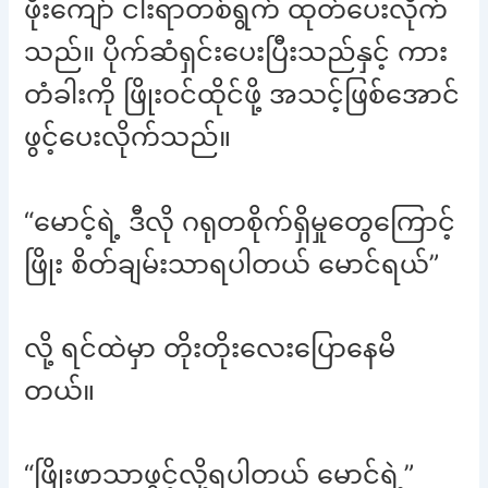
ဖိုးကျော် ငါးရာတစ်ရွက် ထုတ်ပေးလိုက်
သည်။ ပိုက်ဆံရှင်းပေးပြီးသည်နှင့် ကား
တံခါးကို ဖြိုးဝင်ထိုင်ဖို့ အသင့်ဖြစ်အောင်
ဖွင့်ပေးလိုက်သည်။
“မောင့်ရဲ့ ဒီလို ဂရုတစိုက်ရှိမှုတွေကြောင့်
ဖြိုး စိတ်ချမ်းသာရပါတယ် မောင်ရယ်”
လို့ ရင်ထဲမှာ တိုးတိုးလေးပြောနေမိ
တယ်။
“ဖြိုးဖာသာဖွင့်လို့ရပါတယ် မောင်ရဲ့”