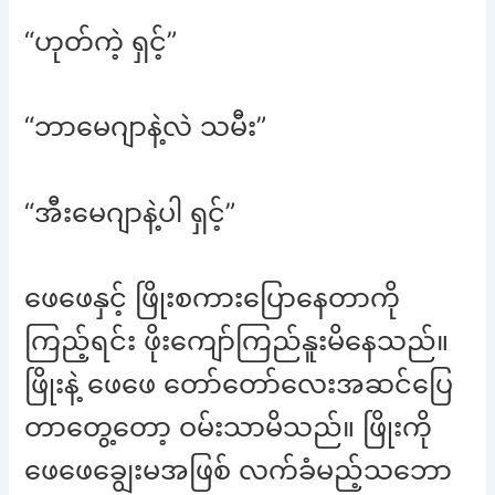
“ဟုတ်ကဲ့ ရှင့်”
“ဘာမေဂျာနဲ့လဲ သမီး”
“အီးမေဂျာနဲ့ပါ ရှင့်”
ဖေဖေနှင့် ဖြိုးစကားပြောနေတာကို
ကြည့်ရင်း ဖိုးကျော်ကြည်နူးမိနေသည်။
ဖြိုးနဲ့ ဖေဖေ တော်တော်လေးအဆင်ပြေ
တာတွေ့တော့ ဝမ်းသာမိသည်။ ဖြိုးကို
ဖေဖေချွေးမအဖြစ် လက်ခံမည့်သဘော