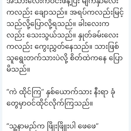
အသားလေးကဝင်းဖန့်ပြီး မျက်နှာလေး
ကလည်း ချောသည်။ အရပ်ကလည်းမြင့်
သည်လို့ပြောလို့ရသည်။ ခါးလေးက
လည်း သေးသွယ်သည်။ နှုတ်ခမ်းလေး
ကလည်း ကွေးညွှတ်နေသည်။ သားဖြစ်
သူရွေးတက်သားပဲလို့ စိတ်ထဲကနေ ပြော
မိသည်။
“ကဲ ထိုင်ကြ” နှစ်ယောက်သား နီးရာ ခုံ
တွေမှာဝင်ထိုင်လိုက်ကြသည်။
“သူ့နာမည်က ဖြိုးဖြိူးပါ ဖေဖေ”