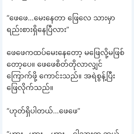
“ဖေဖေ…မေးနေတာ ဖြေလေ သားမှာ
ရည်းစားရှိနေပြီလား”
ဖေဖေကထပ်မေးနေတော့ မဖြေလို့မဖြစ်
တော့ပေ။ ဖေဖေစိတ်တိုလာလျှင်
ကြောက်ဖို့ ကောင်းသည်။ အရဲစွန့်ပြီး
ဖြေလိုက်သည်။
“ဟုတ်ရှိပါတယ်…ဖေဖေ”
“ဟား…ဟား….ဟား… ငါ့သားက ဘယ်