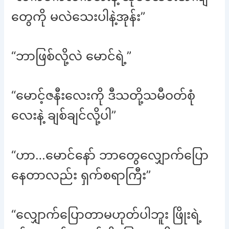
တွေကို မလဲသေးပါနဲ့အုန်း”
“ဘာဖြစ်လို့လဲ မောင်ရဲ့”
“မောင့်ဇနီးလေးကို ဒီသတို့သမီဝတ်စုံ
လေးနဲ့ ချစ်ချင်လို့ပါ”
“ဟာ…မောင်နော် ဘာတွေလျှောက်ပြော
နေတာလည်း ရှက်စရာကြီး”
“လျှောက်ပြောတာမဟုတ်ပါဘူး ဖြိုးရဲ့