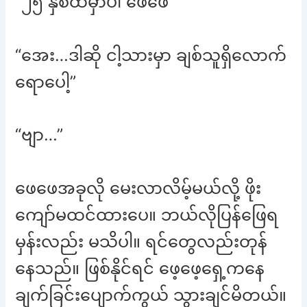
“၂၅ နှစ်ထဲမှာပါ ဖေဖေ”
“အေး…ဒါဆို ငါ့သားမှာ ချစ်သူရှိလောက်
ရောပေါ့”
“ဗျာ…”
ဖေဖေအခုလို မေးလာလိမ့်မယ်လို့ ဖိုး
ကျော်မထင်ထားပေ။ ဘယ်လိုပြန်ဖြေရ
မှန်းလည်း မသိပါ။ ရင်တွေလည်းတုန်
နေသည်။ ဖြစ်နိုင်ရင် ဖေ့ဖေ့ရှေ့ကနေ
ချက်ခြင်းပျောက်ကွယ် သွားချင်မိတယ်။