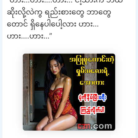
ဆိုးလို့လဲကွ ရည်းစားတွေ ဘာတွေ
တောင် ရှိနေပါပေါ့လား ဟား…
ဟား….ဟား…”