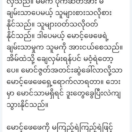
လှသည်။ မိမိက ပိုက်ဆံတအား မ
ချမ်းသာပေမယ့် သူများစားသလိုစား
နိုင်သည်။ သူများဝတ်သလိုဝတ်
နိုင်သည်။ ဒါပေမယ့် မောင့်ဖေဖေရဲ့
ချမ်းသာမှုက သူမကို အားငယ်စေသည်။
အိမ်ထဲသို့ ချေလှမ်းရန်ပင် မဝံ့ရဲတော့
ပေ။ မောင်ဇွတ်အတင်းဆွဲခေါ်လာလို့သာ
မောင့်ဖေဖေရှေ့ရောက်လာရတာ။ ဘေး
မှာ မောင်သာမရှိရင် ဒူးတွေခွေပြီးလဲကျ
သွားနိုင်သည်။
မောင့်ဖေဖေကို မကြည့်ရဲကြည့်ရဲဖြင့်