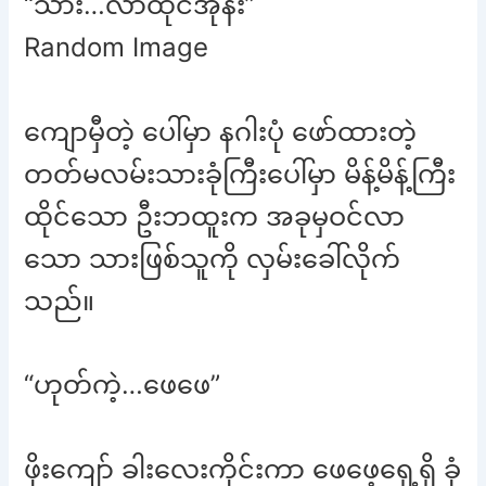
“သား…လာထိုင်အုန်း”
Random Image
ကျောမှီတဲ့ ပေါ်မှာ နဂါးပုံ ဖော်ထားတဲ့
တတ်မလမ်းသားခုံကြီးပေါ်မှာ မိန့်မိန့်ကြီး
ထိုင်သော ဦးဘထူးက အခုမှဝင်လာ
သော သားဖြစ်သူကို လှမ်းခေါ်လိုက်
သည်။
“ဟုတ်ကဲ့…ဖေဖေ”
ဖိုးကျော် ခါးလေးကိုင်းကာ ဖေဖေ့ရှေ့ရှိ ခုံ