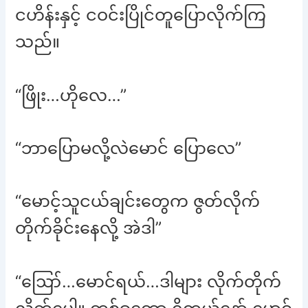
ငဟိန်းနှင့် ငဝင်းပြိုင်တူပြောလိုက်ကြ
သည်။
“ဖြိုး…ဟိုလေ…”
“ဘာပြောမလို့လဲမောင် ပြောလေ”
“မောင့်သူငယ်ချင်းတွေက ဇွတ်လိုက်
တိုက်ခိုင်းနေလို့ အဲဒါ”
“ဪ…မောင်ရယ်…ဒါများ လိုက်တိုက်