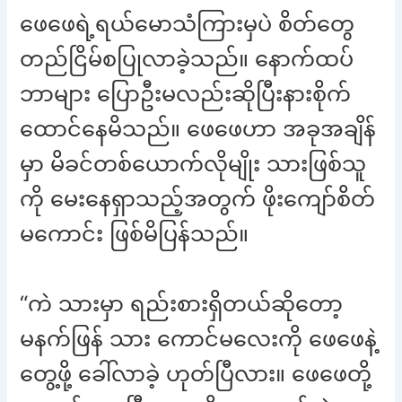
ဖေဖေရဲ့ရယ်မောသံကြားမှပဲ စိတ်တွေ
တည်ငြိမ်စပြုလာခဲ့သည်။ နောက်ထပ်
ဘာများ ပြောဦးမလည်းဆိုပြီးနားစိုက်
ထောင်နေမိသည်။ ဖေဖေဟာ အခုအချိန်
မှာ မိခင်တစ်ယောက်လိုမျိုး သားဖြစ်သူ
ကို မေးနေရှာသည့်အတွက် ဖိုးကျော်စိတ်
မကောင်း ဖြစ်မိပြန်သည်။
“ကဲ သားမှာ ရည်းစားရှိတယ်ဆိုတော့
မနက်ဖြန် သား ကောင်မလေးကို ဖေဖေနဲ့
တွေ့ဖို့ ခေါ်လာခဲ့ ဟုတ်ပြီလား။ ဖေဖေတို့