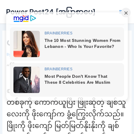
Skip
Power Post24 [အပြာစာပေ]
to
Main
content
Men
ပန်းဦးချွေမယ့်
By
adminpower
/
October 13, 2025
“ဖြိူး စားလေ… ရော့”
စားပွဲပေါ် ရှိ ပန်းကန်ထဲက ဘူးသီးကျော်
တစ်ခုကို ကောက်ယူပြီး ဖြိုးဆိုတဲ့ ချစ်သူ
လေးကို ဖိုးကျော်က ခွံ့ကြွေးလိုက်သည်။
ဖြိုးကို ဖိုးကျော် မြတ်မြတ်နိုးနိုးကို ချစ်