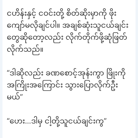
ငဟိန်းနှင့် ငဝင်းတို့ စိတ်ဆိုးမှာကို ဖိုး
ကျော်မလိုချင်ပါ။ အချစ်ဆုံးသူငယ်ချင်း
တွေဆိုတော့လည်း လိုက်တိုက်ဖို့ဆုံဖြတ်
လိုက်သည်။
“ဒါဆိုလည်း ခဏစောင့်အုန်းကွာ ဖြိုးကို
အကြိုးအကြောင်း သွားပြောလိုက်ဦး
မယ်”
“ဟေး…ဒါမှ ငါ့တို့သူငယ်ချင်းကွ”