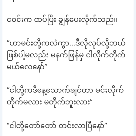
ငဝင်းက ထပ်ပြီး ချွန်ပေးလိုက်သည်။
“ဟာမင်းတို့ကလဲကွာ…ဒီလိုလုပ်လို့ဘယ်
ဖြစ်ပါ့မလည်း မနက်ဖြန်မှ ငါလိုက်တိုက်
မယ်လေနော်”
“ငါတို့ကဒီနေ့သောက်ချင်တာ မင်းလိုက်
တိုက်မလား မတိုက်ဘူးလား”
“ငါတို့တော်တော် တင်းလာပြီနော်”