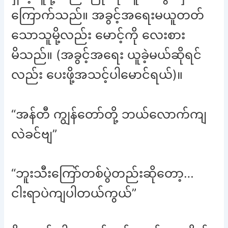
ကြောက်သည်။ အခွင့်အရေးမယူတတ်
သောသူမို့လည်း မောင့်ကို လေးစား
မိသည်။ (အခွင့်အရေး ယူခဲ့မယ်ဆိုရင်
လည်း ပေးဖို့အသင့်ပါမောင်ရယ်)။
“အန်တီ ကျွန်တော်တို့ ဘယ်လောက်ကျ
လဲခင်ဗျ”
“ဘူးသီးကြော်တစ်ပွဲတည်းဆိုတော့…
ငါးရာပဲကျပါတယ်ကွယ်”