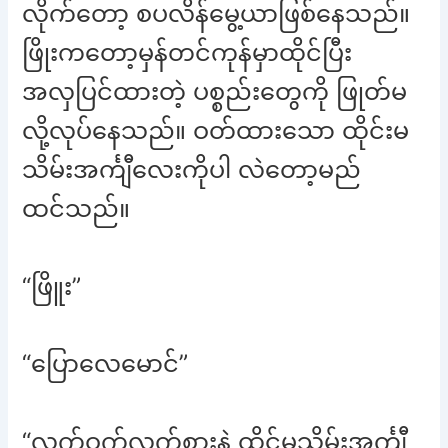
လိုက်တော့ စပလိန်မွေ့ယာဖြစ်နေသည်။
ဖြိုးကတော့မှန်တင်ကုန်မှာထိုင်ပြီး
အလှပြင်ထားတဲ့ ပစ္စည်းတွေကို ဖြုတ်မ
လို့လုပ်နေသည်။ ဝတ်ထားသော ထိုင်းမ
သိမ်းအင်္ကျီလေးကိုပါ လဲတော့မည်
ထင်သည်။
“ဖြိူး”
“ပြောလေမောင်”
“လက်ဝက်လက်စားနဲ့ ထိုင်မသိမ်းအင်္ကျီ