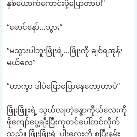
နှစ်ယောက်ကောင်းဖို့ပြောတာပါ”
“မောင်နော်…သွား”
“မသွားပါဘူးဖြိုးရဲ့…ဖြိုးကို ချစ်ရအုန်း
မယ်လေ”
”ဟာကွာ ဒါပဲပြောပြောနေတော့တာပဲ”
ဖြိုးဖြိူးရဲ့ သွယ်လျတဲ့ခန္ဓာကိုယ်လေးကို
ဖိုကျော်ပွေ့ချီးပြီးကုတင်ပေါ်တင်လိုက်
သည်။ ဖြိုးဖြိုးရဲ့ ပါးလေးကို စပြီးနမ်း