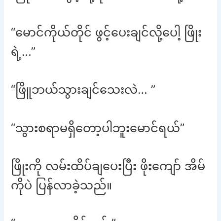
“မောင်ကိုယ်တိုင် ဖွင့်ပေးချင်လို့ပေါ့ ဖြိုး
ရဲ့…”
“ဖြိူဘယ်သွားချင်သေးလဲ… ”
“သွားစရာမရှိတော့ပါဘူးမောင်ရယ်”
ဖြိုးကို လမ်းထိပ်ချပေးပြီး ဖိုးကျော် အိမ်
ကိုပဲ ပြန်လာခဲ့သည်။