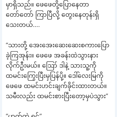
မှာရှိသည်။ ဖေဖေတို့ပြောနေတာ
တော်တော် ကြာပြီလို့ တွေးနေတုန်းရှိ
သေးတယ်….
“သားတို့ အေးအေးဆေးဆေးစကားပြော
ခဲ့ကြအုန်း။ ဖေဖေ အခန်းထဲသွားနား
လိုက်ဦးမယ်။ ဪ ဒါနဲ့ သားသူ့ကို
ထမင်းကြွေးပြီးမှပြန်ပို့။ ဒေါ်လေးမြကို
ဖေဖေ ထမင်းဟင်းချက်ခိုင်းထားတယ်။
သမီးလည်း ထမင်းစားပြီးတော့မှပဲသွား”
“ဟုတ်ကဲ့ ရှင့်”