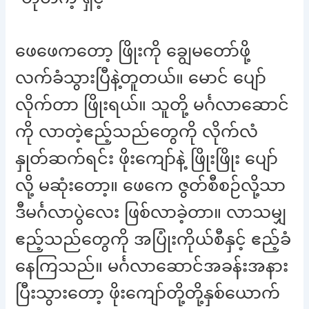
ဖေဖေကတော့ ဖြိုးကို ချွေမတော်ဖို့
လက်ခံသွားပြီနဲ့တူတယ်။ မောင် ပျော်
လိုက်တာ ဖြိုးရယ်။ သူတို့ မင်္ဂလာဆောင်
ကို လာတဲ့ဧည့်သည်တွေကို လိုက်လံ
နှုတ်ဆက်ရင်း ဖိုးကျော်နဲ့ ဖြိုးဖြိုး ပျော်
လို့ မဆုံးတော့။ ဖေကေ ဇွတ်စီစဉ်လို့သာ
ဒီမင်္ဂလာပွဲလေး ဖြစ်လာခဲ့တာ။ လာသမျှ
ဧည့်သည်တွေကို အပြုံးကိုယ်စီနှင့် ဧည့်ခံ
နေကြသည်။ မင်္ဂလာဆောင်အခန်းအနား
ပြီးသွားတော့ ဖိုးကျော်တို့တို့နှစ်ယောက်