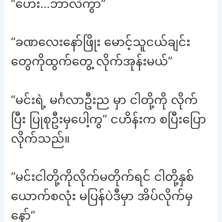
“ဟေး…ဘာလဲကွာ”
“ခဏလေးနော်ဖြိုး မောင့်သူငယ်ချင်း
တွေကိုထွက်တွေ့ လိုက်အုန်းမယ်”
“မင်းရဲ့ မင်္ဂလာဦးည မှာ ငါတို့ကို လိုက်
ပြီး ပြုစုဦးမှပေါ့ကွ” ငဟိန်းက စပြီးပြော
လိုက်သည်။
“မင်းငါတို့ကိုလိုက်မတိုက်ရင် ငါတို့နှစ်
ယောက်စလုံး မပြန်ပဲဒီမှာ အိပ်လိုက်မှ
နော်”