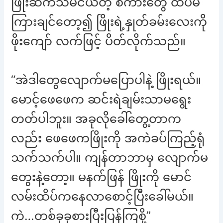
ဖြိုးဆီကသိမ်ငယ်တဲ့ စကားတွေ ထပ်မ
ကြားချင်တော့၍ ဖြိုးရဲ့နှုတ်ခမ်းလေးကို
ဖိုးကျော် လက်ဖြင့် ပိတ်လိုက်သည်။
“အဲဒါတွေလျောက်မပြောပါနဲ့ ဖြိုးရယ်။
မောင့်ဖေဖေက ဆင်းရဲချမ်းသာမရွေး
တတ်ပါဘူး။ အခုလိုခေါ်တွေ့တာက
လည်း ဖေဖေကဖြိုးကို အကဲခပ်ကြည့်ရုံ
သက်သက်ပါ။ ကျန်တာဘာမှ လျောက်မ
တွေးနဲ့တော့။ မနက်ဖြန် ဖြိုးကို မောင်
လမ်းထိပ်ကနေလာစောင့်ပြီးခေါ်မယ်။
ကဲ…တစ်ခုခုစားပြီးပြန်ကြစို့”