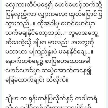
လှေကားထိပ်မှနေ၍ မောင်မောင့်ဘက်သို့
ပြန်လှည့်ကာ လျှာကလေး ထုတ်ပြောင်ပြ
သွားသည်..။ ထိုအခါမှ မောင်မောင်မှာ
သက်မချနိုင်တော့သည်..။ လူမှာအတွေ့
ဆိုသကဲ့သို့ ချိုမာ မှာလည်း အတွေ့ကို
မသာယာ မကြည်နူးပဲ မနေနိုင်ချေ…။
နောက်တစ်နေ့၌ စာပြပေးသောအခါ
မောင်မောင်မှာ စားပွဲအောက်ကနေ၍
ခြေထောက်ချင်း ထိလိုက်။
ချိုမာ က ရုန်းကန်ပြလိုက်နှင့် တခါတရံ
ချိုမာ့ ပေါင်တစ်လုံးအား သူ့ပေါင်နှစ်