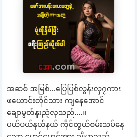
အဆစ် အမြစ်…ပြေပြစ်လွန်းလှ၇ကား
ဖယောင်းတိုင်သား ကျနေအောင်
ချောမွတ်နူးညံ့လှသည်….။
ပယ်ပယ်နယ်နယ် ကိုင်တွယ်စမ်းသပ်နေ
သော မောင်မောင်အား ချိုမာသည်