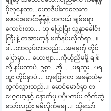
ပိုလှနေတာ…ဟောဒီပါးကလေးက
ဖောင်းဖောင်းမို့မို့နဲ့ တကယ် ချစ်စရာ
ကောင်းတာ…. ဟု ပြောပြီး သူ့နှာခေါင်း
ကြီးနဲ့ တအားကုန် ဖက်နမ်းလိုက်ရာ…။
ဒါ…ဘာလုပ်တာလည်း…အမေ့ကို တိုင်
ပြောမှာ…. ဟောဗျာ….ကိုယ့်ညီမမို့ ချစ်
လို့ နမ်းတာပဲ..ဥစ္စာ.. အို……မရဘူး…မရ
ဘူး တိုင်မှာပဲ…. ဟုပြောကာ အခန်းထဲမှ
ထွက်သွားသည်..။ မောင်မောင်မှာ တ
ဟေ့ဟေ့နှင့် နောက်မှ မမှီမကမ်း လိုက်ဆွဲ
သော်လည်း မမိလိုက်ချေ…။ သို့သော်