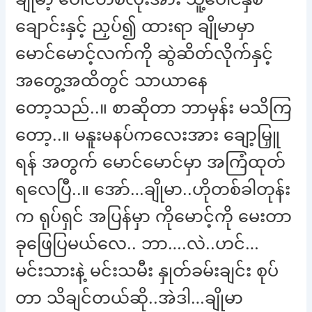
ချောင်းနှင့် ညှပ်၍ ထားရာ ချိုမာမှာ
မောင်မောင့်လက်ကို ဆွဲဆိတ်လိုက်နှင့်
အတွေ့အထိတွင် သာယာနေ
တော့သည်..။ စာဆိုတာ ဘာမှန်း မသိကြ
တော့..။ မနူးမနပ်ကလေးအား ချော့မြှူ
ရန် အတွက် မောင်မောင်မှာ အကြံထုတ်
ရလေပြီ..။ အော်…ချိုမာ..ဟိုတစ်ခါတုန်း
က ရုပ်ရှင် အပြန်မှာ ကိုမောင့်ကို မေးတာ
ခုဖြေပြမယ်လေ.. ဘာ….လဲ..ဟင်…
မင်းသားနဲ့ မင်းသမီး နှုတ်ခမ်းချင်း စုပ်
တာ သိချင်တယ်ဆို..အဲဒါ…ချိုမာ