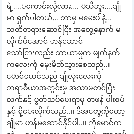
ရဲ့….မကောင်းလို့လား…. မသိဘူး….ချို
မာ ရှက်ပါတယ်… ဘာမှ မမေးပါနဲ့…
သတိတရားဆောင်ပြီး အတွေ့နောက် မ
လိုက်မိအောင် ဟန်ဆောင်
သော်ငြားလည်း သာယာမှုက မျက်နက်
ကလေးကို မှေးမှိတ်သွားစေသည်..။
မောင်မောင်သည် ချိုလုံးလေးကို
ဘရာစီယာအတွင်းမှ အသာမတင်ပြီး
လက်နှင့် ပွတ်သပ်ပေးရာမှ တဖန် ပါးစပ်
နှင့် စို့ပေးလိုက်သည်..။ ဒီအတွေ့ကိုတော့
ချိုမာ ဟန်မဆောင်နိုင်ပါ..။ ကိုမောင်က