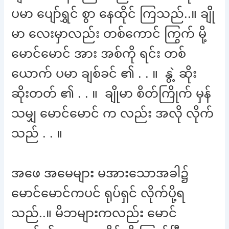
ပမာ ပျော်ရွှင် စွာ နေထိုင် ကြသည်..။ ချို
မာ လေးမှာလည်း တစ်ကောင် ကြွက် မို့
မောင်မောင် အား အစ်ကို ရင်း တစ်
ယောက် ပမာ ချစ်ခင် ၏ . . ။ နွဲ့ ဆိုး
ဆိုးတတ် ၏ . . ။ ချိုမာ စိတ်ကြိုက် မှန်
သမျှ မောင်မောင် က လည်း အလို လိုက်
သည် . . ။
အဖေ အမေများ မအားသောအခါ၌
မောင်မောင်ကပင် ရုပ်ရှင် လိုက်ပို့ရ
သည်..။ မိဘများကလည်း မောင်