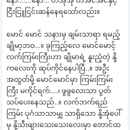
နော်…….နော်… တအိုအို တအင်အင်နှင့်
ငြီးငြူငြင်းဆန်နေရသော်လည်း။
မောင် မောင် သနားမှ ချမ်းသာရာ ရမည့်
ချိုမာ့ဘဝ…။ ခုကြည့်လေ မောင်မောင့်
လက်ကြမ်းကြီးဟာ ချိုမာရဲ့ နူးညံ့တဲ့ နို့
ကလေးကို ဆုပ်ကိုင်နေပါပြီ..။ အဦး
အထွတ်မို့ မောင်မောင်မှာ ကြမ်းကြမ်း
ကြီး မကိုင်ရက်….၊ ဖွဖွလေးသာ ပွတ်
သပ်ပေးနေသည်..။ လက်ဘက်ရည်
ကြမ်း ပုဂံသာသာမျှ သာရှိသော နို့အုံပေါ်
မှ နို့သီးဖျားသေးသေးလေးမှာ တောင်ထ