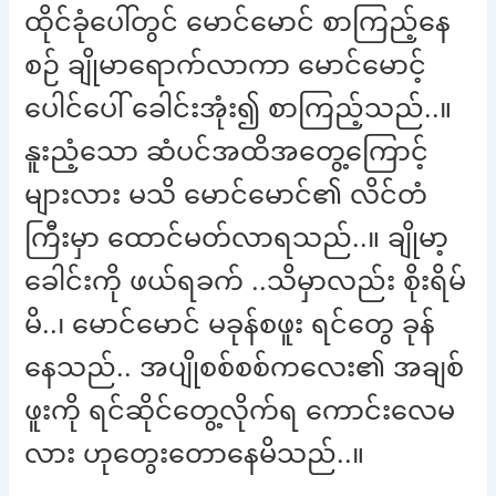
ထိုင်ခုံပေါ်တွင် မောင်မောင် စာကြည့်နေ
စဉ် ချိုမာရောက်လာကာ မောင်မောင့်
ပေါင်ပေါ် ခေါင်းအုံး၍ စာကြည့်သည်..။
နူးညံ့သော ဆံပင်အထိအတွေ့ကြောင့်
များလား မသိ မောင်မောင်၏ လိင်တံ
ကြီးမှာ ထောင်မတ်လာရသည်..။ ချိုမာ့
ခေါင်းကို ဖယ်ရခက် ..သိမှာလည်း စိုးရိမ်
မိ..၊ မောင်မောင် မခုန်စဖူး ရင်တွေ ခုန်
နေသည်.. အပျိုစစ်စစ်ကလေး၏ အချစ်
ဖူးကို ရင်ဆိုင်တွေ့လိုက်ရ ကောင်းလေမ
လား ဟုတွေးတောနေမိသည်..။