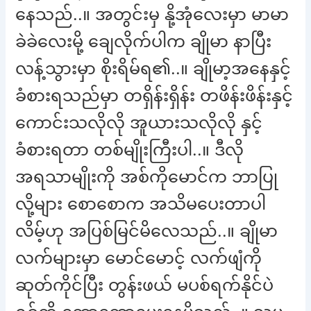
နေသည်..။ အတွင်းမှ နို့အုံလေးမှာ မာမာ
ခဲခဲလေးမို့ ချေလိုက်ပါက ချိုမာ နာပြီး
လန့်သွားမှာ စိုးရိမ်ရ၏..။ ချိုမာ့အနေနှင့်
ခံစားရသည်မှာ တရှိန်းရှိန်း တဖိန်းဖိန်းနှင့်
ကောင်းသလိုလို အူယားသလိုလို နှင့်
ခံစားရတာ တစ်မျိုးကြီးပါ..။ ဒီလို
အရသာမျိုးကို အစ်ကိုမောင်က ဘာပြု
လို့များ စောစောက အသိမပေးတာပါ
လိမ့်ဟု အပြစ်မြင်မိလေသည်..။ ချိုမာ
လက်များမှာ မောင်မောင့် လက်ဖျံကို
ဆုတ်ကိုင်ပြီး တွန်းဖယ် မပစ်ရက်နိုင်ပဲ