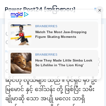
Skip
Power Post24 [အပြာစာပေ]
to
Main
content
Men
ပထမဆုံးပေမယ့်လဲ ပြည့်ဝလွန်း
လို့ ကျေနပ်ပါတယ် ကိုမောင်ရယ်
By
Chee Buu
/
March 31, 2022
ရန်ကုန်မြို့ ၌ ခုနစ်ထွေ တီး ဟောက်စ် ဆို
လျှင် သားသား နားနားနှင့် အကောင်းဆုံး
ဆိုင်ဟု လူသိများ သည် ။ ပိုင်ရှင် မှာ ဦး
မြမောင် နှင့် ဒေါ်သန်း တို့ ဖြစ်ပြီး သမီး
ချိုမာဆို သော အပျို မလေး သာရှိ