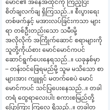
မောင်၏ အနေအထိုင်ကို ကြည့်ပြီး
စိတ်ချလက်ချ ရှိကြသည်..။ စီးပွားရေး
တစ်ဖက်နှင့် မအားလပ်ခြင်းကသာ များ
ရာ တစ်ဦးတည်းသော သမီးမို့
အလိုလိုက် အကြိုက်ဆောင် စရာများကို
သူတို့ကိုယ်စား မောင်မောင်ကပင်
ဆောင်ရွက်ပေးနေရသည်..။ ယခုနှစ်မှာ
– တန်းဝင်ဖြေရမည်မို့ သူမ မသိသော စာ
များအား ကျူရှင် မတက်စေပဲ မောင်
မောင်ကပင် သင်ပြပေးနေသည်..။ တခါ
တရံ ထွေရာလေးပါး စကားစမြည်တို့
ပြောကြား ကြလေ့ ရှိသည်..။ တခါတ