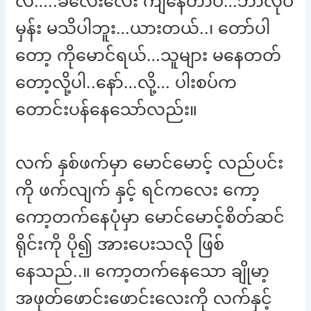
လဲ…..ခလေးလေး ကျနေတာပဲ…ဘာလုပ်
မှန်း မသိပါဘူး…ယားတယ်..၊ တော်ပါ
တော့ ကိုမောင်ရယ်…သူများ မနေတတ်
တော့လို့ပါ..နော်…လို့… ပါးစပ်က
တောင်းပန်နေသော်လည်း။
လက် နှစ်ဖက်မှာ မောင်မောင့် လည်ပင်း
ကို ဖက်လျက် နှင့် ရင်ကလေး ကော့
ကော့တက်နေပုံမှာ မောင်မောင့်စိတ်ဆင်
ရိုင်းကို ပို၍ အားပေးသလို ဖြစ်
နေသည်..။ ကော့တက်နေသော ချိုမာ့
အဖုတ်ဖောင်းဖောင်းလေးကို လက်နှင့်