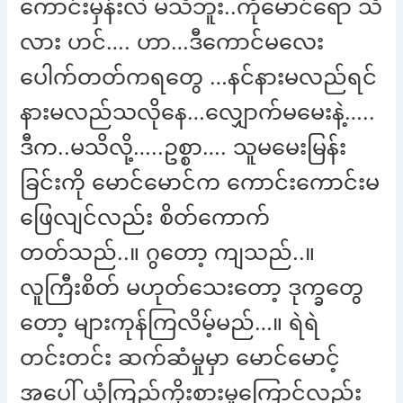
ကောင်းမှန်းလဲ မသိဘူး..ကိုမောင်ရော သိ
လား ဟင်…. ဟာ…ဒီကောင်မလေး
ပေါက်တတ်ကရတွေ …နင်နားမလည်ရင်
နားမလည်သလိုနေ…လျှောက်မမေးနဲ့…..
ဒီက..မသိလို့…..ဥစ္စာ…. သူမမေးမြန်း
ခြင်းကို မောင်မောင်က ကောင်းကောင်းမ
ဖြေလျင်လည်း စိတ်ကောက်
တတ်သည်..။ ဂွတော့ ကျသည်..။
လူကြီးစိတ် မဟုတ်သေးတော့ ဒုက္ခတွေ
တော့ များကုန်ကြလိမ့်မည်…။ ရဲရဲ
တင်းတင်း ဆက်ဆံမှုမှာ မောင်မောင့်
အပေါ် ယုံကြည်ကိုးစားမှုကြောင့်လည်း