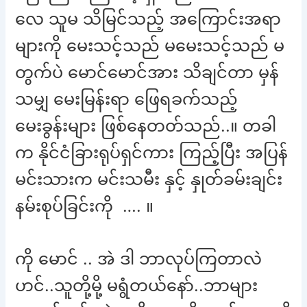
လေ သူမ သိမြင်သည့် အကြောင်းအရာ
များကို မေးသင့်သည် မမေးသင့်သည် မ
တွက်ပဲ မောင်မောင်အား သိချင်တာ မှန်
သမျှ မေးမြန်းရာ ဖြေရခက်သည့်
မေးခွန်းများ ဖြစ်နေတတ်သည်..။ တခါ
က နိုင်ငံခြားရုပ်ရှင်ကား ကြည့်ပြီး အပြန်
မင်းသားက မင်းသမီး နှင့် နှုတ်ခမ်းချင်း
နမ်းစုပ်ခြင်းကို …. ။
ကို မောင် .. အဲ ဒါ ဘာလုပ်ကြတာလဲ
ဟင်..သူတို့မို့ မရွံတယ်နော်..ဘာများ