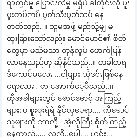
ရာတွင်မူ ပြောင်းလဲမှု မရှိပဲ ခါတိုင်းလို ပူး
ပူးကပ်ကပ် ပွတ်သီးပွတ်သပ် နေ
တတ်သည်..။ သူမအဖို့ မည်သို့မျှ မ
ထူးခြားသော်လည်း မောင်မောင်၏ စိတ်
တွေမှာ မသိမသာ တုန်လှုပ် ဖောက်ပြန်
လာနေသည်ဟု ဆိုနိုင်သည်..။ တခါတရံ
ဒီကောင်မလေး …ငါ့များ ဟိုဒင်းဖြစ်နေ
ရော့လား…ဟု အောက်မေ့မိသည်..။
ထိုအခါများတွင် မောင်မောင့် အကြည့်
များက စူးစူးရဲရဲ နိုင်လှပေရာ…. ကိုမောင်
သူများကို ဘာလို့…အဲ့လိုကြီး စိုက်ကြည့်
နေတာလဲ….. လှလို့..ပေါ့…. ဟင်း…