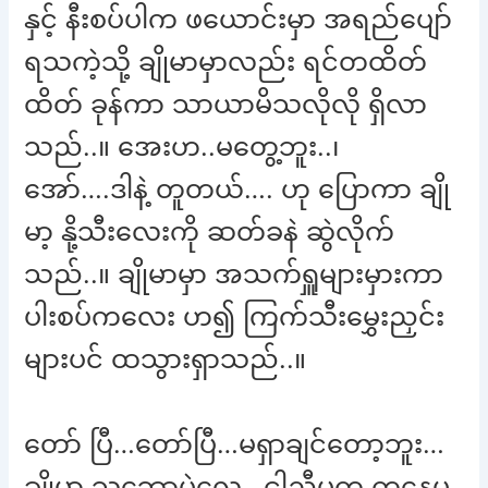
နှင့် နီးစပ်ပါက ဖယောင်းမှာ အရည်ပျော်
ရသကဲ့သို့ ချိုမာမှာလည်း ရင်တထိတ်
ထိတ် ခုန်ကာ သာယာမိသလိုလို ရှိလာ
သည်..။ အေးဟ..မတွေ့ဘူး..၊
အော်….ဒါနဲ့ တူတယ်…. ဟု ပြောကာ ချို
မာ့ နို့သီးလေးကို ဆတ်ခနဲ ဆွဲလိုက်
သည်..။ ချိုမာမှာ အသက်ရှူများမှားကာ
ပါးစပ်ကလေး ဟ၍ ကြက်သီးမွှေးညှင်း
များပင် ထသွားရှာသည်..။
တော် ပြီ…တော်ပြီ…မရှာချင်တော့ဘူး…
ချိုမာ့ သဘောပဲလေ…ငါ့ညီမက ကနေ့မှ