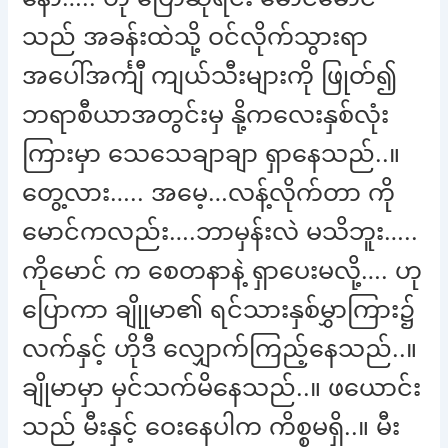
သည် အခန်းထဲသို့ ဝင်လိုက်သွားရာ
အပေါ်အင်္ကျီ ကျယ်သီးများကို ဖြုတ်၍
ဘရာစီယာအတွင်းမှ နို့ကလေးနှစ်လုံး
ကြားမှာ သေသေချာချာ ရှာနေသည်..။
တွေ့လား….. အမေ့…လန့်လိုက်တာ ကို
မောင်ကလည်း….ဘာမှန်းလဲ မသိဘူး…..
ကိုမောင် က စေတနာနဲ့ ရှာပေးမလို့…. ဟု
ပြောကာ ချိုုမာ၏ ရင်သားနှစ်မွှာကြား၌
လက်နှင့် ဟိုဒီ လျှောက်ကြည့်နေသည်..။
ချိုမာမှာ မှင်သက်မိနေသည်..။ ဖယောင်း
သည် မီးနှင့် ဝေးနေပါက ကိစ္စမရှိ..။ မီး