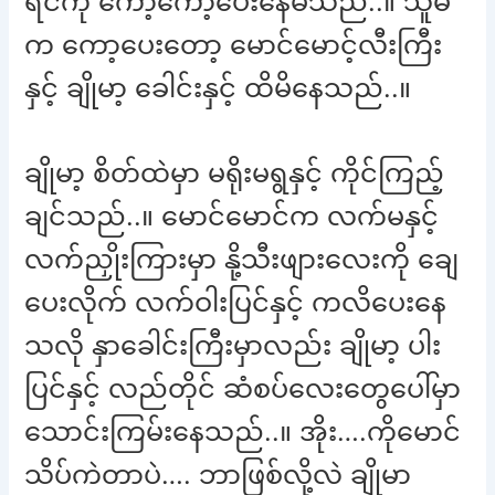
ရင်ကို ကော့ကော့ပေးနေမိသည်..။ သူမ
က ကော့ပေးတော့ မောင်မောင့်လီးကြီး
နှင့် ချိုမာ့ ခေါင်းနှင့် ထိမိနေသည်..။
ချိုမာ့ စိတ်ထဲမှာ မရိုးမရွနှင့် ကိုင်ကြည့်
ချင်သည်..။ မောင်မောင်က လက်မနှင့်
လက်ညှိုးကြားမှာ နို့သီးဖျားလေးကို ချေ
ပေးလိုက် လက်ဝါးပြင်နှင့် ကလိပေးနေ
သလို နှာခေါင်းကြီးမှာလည်း ချိုမာ့ ပါး
ပြင်နှင့် လည်တိုင် ဆံစပ်လေးတွေပေါ်မှာ
သောင်းကြမ်းနေသည်..။ အိုး….ကိုမောင်
သိပ်ကဲတာပဲ…. ဘာဖြစ်လို့လဲ ချိုမာ