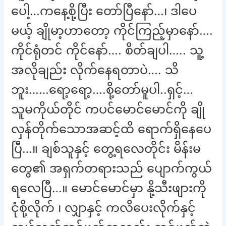
ပေါ့…ကနေ့စို့ပြီး တော်ပြီနော်…၊ ဒါပေ
မယ့် ချိုမာ့ဟာတော့ ကိုင်ကြည့်မှာနော်….
ကိုင်ရုံတင် ကိုင်နော်…. စိတ်ချပါ….. သူ့
အလိုချည်း လိုက်နေရတာပဲ…. သိ
ဘူး……ရော့ရော့….စို့တော်မူပါ..ရှင့်…
သူမကိုယ်တိုင် ကပင်မောင်မောင်ကို ချို
လှန်တိုက်သောအဆင့်ထိ ရောက်ရှိနေပေ
ပြီ…။ ချစ်သူနှင့် တွေ့ရလေတိုင်း မိန်းမ
တွေ၏ အရှက်တရားသည် ပျောက်ကွယ်
ရလေပြီ…။ မောင်မောင်မှာ နို့သီးဖျားကို
ငုံစို့လိုက် ၊ လျှာနှင့် ကလိပေးလိုက်နှင့်