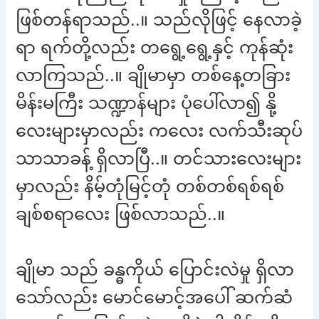
ဖြစ်တန်ရာသည်..။ သည်လိုဖြင့် နေလာခဲ့
ရာ ရက်တို့လည်း တရွေ့ရွေ့နှင့် ကုန်ဆုံး
လာကြသည်..။ ချိုမာမှာ တစ်နေ့တခြား
မိန်းမကြီး သဏ္ဍာန်များ ပုံပေါ်လာ၍ နို့
လေးများမှာလည်း ကလေး လက်သီးဆုပ်
သာသာခန့် ရှိလာပြီ..။ တင်သားလေးများ
မှာလည်း နိမ့်တုံမြင့်တုံ တစ်တစ်ရစ်ရစ်
ချစ်စရာလေး ဖြစ်လာသည်..။
ချိုမာ သည် ခန္ဓကိုယ် ပြောင်းလဲမှု ရှိလာ
သော်လည်း မောင်မောင့်အပေါ် ဆက်ဆံ