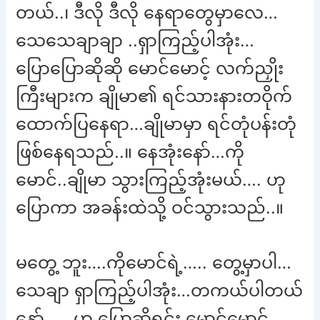
တယ်..၊ ဒီလို ဒီလို နေရာတွေမှာလေ…
သေသေချာချာ ..ရှာကြည့်ပါအုံး…
ပြောပြောဆိုဆို မောင်မောင့် လက်ညှိုး
ကြီးများက ချိုမာ၏ ရင်သားနားတဝိုက်
ထောက်ပြနေရာ…ချိုမာမှာ ရင်တုံပန်းတုံ
ဖြစ်နေရသည်..။ နေအုံးနော်…ကို
မောင်..ချိုမာ သွားကြည့်အုံးမယ်…. ဟု
ပြောကာ အခန်းထဲသို့ ဝင်သွားသည်..။
မတွေ့ ဘူး….ကိုမောင်ရဲ့….. တွေ့မှာပါ…
သေချာ ရှာကြည့်ပါအုံး…တကယ်ပါတယ်
နော်….. ဟု ပြောဆိုရင်း မောင်မောင်