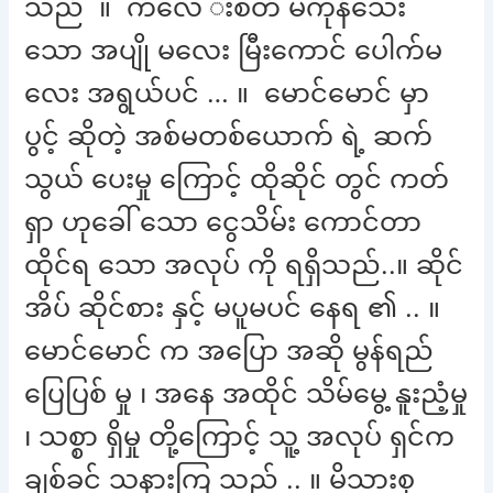
သည် ။ ကလေ းစိတ် မကုန်သေး
သော အပျို မလေး မြီးကောင် ပေါက်မ
လေး အရွယ်ပင် … ။ မောင်မောင် မှာ
ပွင့် ဆိုတဲ့ အစ်မတစ်ယောက် ရဲ့ ဆက်
သွယ် ပေးမှု ကြောင့် ထိုဆိုင် တွင် ကတ်
ရှာ ဟုခေါ် သော ငွေသိမ်း ကောင်တာ
ထိုင်ရ သော အလုပ် ကို ရရှိသည်..။ ဆိုင်
အိပ် ဆိုင်စား နှင့် မပူမပင် နေရ ၏ .. ။
မောင်မောင် က အပြော အဆို မွန်ရည်
ပြေပြစ် မှု ၊ အနေ အထိုင် သိမ်မွေ့ နူးညံ့မှု
၊ သစ္စာ ရှိမှု တို့ကြောင့် သူ့ အလုပ် ရှင်က
ချစ်ခင် သနားကြ သည် .. ။ မိသားစု