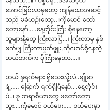
နေသည်…။ ကိစ္စမရှိ…ဒီအဆင့်ထိ
အောင်မြင်လာမှတော့ ကျန်သောအဆင့်
သည် မခဲယဉ်းတော့..။ကိုမောင် တော်
တော့နော်…..နေ့တိုင်းကြီး စို့နေတော့
သူများနို့တွေ ကြီးလာပြီ…၊ ကြီးတာမှ နှစ်
ဖက်မျှ ကြီးတာမှုတ်ဖူူး.ကိုမောင်စို့နေတဲ့
ဘယ်ဘက်က ပိုကြီးနေတာ….။
ဘယ် နှရက်များ ရှိသေးလို့လဲ..ချိုမာ
ရဲ့….. ခြောက် ရက်ရှိပြီနော်….နေ့တိုင်း
ပဲ..၊ ခု ဘရာစီယာတွေ မတော်တော့
ဘူး….ကိုမောင် ဝယ်ပေး….. ဝယ်ပေးမှာ