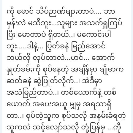
ကို မောင် သိပ်ဉာဏ်များတာပဲ…. ဘာ
မှန်းလဲ မသိဘူး…သူများ အသက်ရှူကြပ်
ပြီး မောတာပဲ ရှိတယ်..၊ မကောင်းပါ
ဘူး…..ဒါနဲ့… ပြွတ်ခနဲ မြည်အောင်
ဘယ်လို လုပ်တာလဲ…ဟင်… အောက်
နှုတ်ခမ်းကို စုပ်နေတဲ့ အချိန်မှာ ချိုမာက
ဆတ်ခနဲ ဆွဲဖြုတ်လိုက်..၊ အဲဒီမှာ
အသံမြည်တာပဲ..၊ တစ်ယောက်နဲ့ တစ်
ယောက် အပေးအယူ မျှမှ အရသာရှိ
တာ..၊ စုပ်တဲ့သူက စုပ်သလို အနမ်းခံရတဲ့
သူကလဲ သင့်လျော်သလို တုံ့ပြန်မှ …ကို