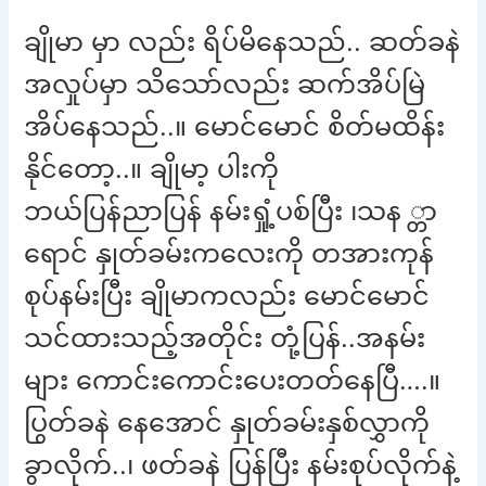
ချိုမာ မှာ လည်း ရိပ်မိနေသည်.. ဆတ်ခနဲ
အလှုပ်မှာ သိသော်လည်း ဆက်အိပ်မြဲ
အိပ်နေသည်..။ မောင်မောင် စိတ်မထိန်း
နိုင်တော့..။ ချိုမာ့ ပါးကို
ဘယ်ပြန်ညာပြန် နမ်းရှုံ့ပစ်ပြီး ၊သန ္တာ
ရောင် နှုတ်ခမ်းကလေးကို တအားကုန်
စုပ်နမ်းပြီး ချိုမာကလည်း မောင်မောင်
သင်ထားသည့်အတိုင်း တုံ့ပြန်..အနမ်း
များ ကောင်းကောင်းပေးတတ်နေပြီ….။
ပြွတ်ခနဲ နေအောင် နှုတ်ခမ်းနှစ်လွှာကို
ခွာလိုက်..၊ ဖတ်ခနဲ ပြန်ပြီး နမ်းစုပ်လိုက်နဲ့