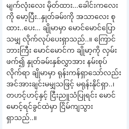
မျက်လုံးလေး မှိတ်ထား…ခေါင်းကလေး
ကို မော့ပြီး..နှုတ်ခမ်းကို အသာလေး စု
ထား..ပေး… ချိုမာမှာ မောင်မောင်ပြော
သမျှ လိုက်လုပ်ပေးရှာသည်..။ ကြောင်
ဘားကြီး မောင်မောင်က ချိုမာ့ကို လှမ်း
ဖက်၍ နှုတ်ခမ်းနှစ်လွှာအား နမ်းစုပ်
လိုက်ရာ ချိုမာမှာ ရုန်းကန်ရှာသော်လည်း
အင်အားချင်းမမျှသဖြင့် မရုန်းနိုင်ရှာ..၊
တဟင့်ဟင့်နှင့် ငြီးညူသံပြုရင်း မောင်
မောင့်ရင်ခွင်ထဲမှာ ငြိမ်ကျသွား
ရှာသည်..။