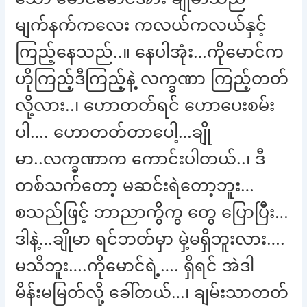
မျက်နက်ကလေး ကလယ်ကလယ်နှင့်
ကြည့်နေသည်..။ နေပါအုံး…ကိုမောင်က
ဟိုကြည့်ဒီကြည့်နဲ့ လက္ခဏာ ကြည့်တတ်
လို့လား..၊ ဟောတတ်ရင် ဟောပေးစမ်း
ပါ…. ဟောတတ်တာပေါ့…ချို
မာ..လက္ခဏာက ကောင်းပါတယ်..၊ ဒီ
တစ်သက်တော့ မဆင်းရဲတော့ဘူး…
စသည်ဖြင့် ဘာညာကွိကွ တွေ ပြောပြီး…
ဒါနဲ့…ချိုမာ ရင်ဘတ်မှာ မှဲ့မရှိဘူးလား….
မသိဘူး….ကိုမောင်ရဲ့…. ရှိရင် အဲဒါ
မိန်းမမြတ်လို့ ခေါ်တယ်…၊ ချမ်းသာတတ်