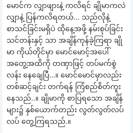
မောင်က လျှာဖျားနဲ့ ကလိရင် ချိုမာကလဲ
လျှာနဲ့ ပြန်ကလိရတယ်… သည်လိုနဲ့
စာသင်ခြင်းမရှိပဲ ထိုနေ့အဖို့ နမ်းစုပ်ခြင်း
သင်တန်းနှင့် သာ အချိန်ကုန်ခဲ့ကြရာ ချို
မာ ကိုယ်တိုင်မှာ မောင်မောင့်အပေါ်
အတွေ့အထိကို တဏှာဖြင့် တပ်မက်စွဲ
လန်း နေချေပြီ…။ မောင်မောင်မှာလည်း
တစ်ဆင့်ချင်း တက်ရန် ကြံစည်စိတ်ကူး
နေသည်..။ ချိုမာကို စာပြရသော အချိန်
များ၌ နှစ်ယောက်တည်း လွတ်လွတ်လပ်
လပ် တွေ့ကြရသည်.။