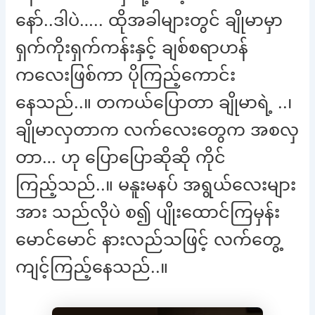
နော်..ဒါပဲ….. ထိုအခါများတွင် ချိုမာမှာ
ရှက်ကိုးရှက်ကန်းနှင့် ချစ်စရာဟန်
ကလေးဖြစ်ကာ ပိုကြည့်ကောင်း
နေသည်..။ တကယ်ပြောတာ ချိုမာရဲ့ ..၊
ချိုမာလှတာက လက်လေးတွေက အစလှ
တာ… ဟု ပြောပြောဆိုဆို ကိုင်
ကြည့်သည်..။ မနူးမနပ် အရွယ်လေးများ
အား သည်လိုပဲ စ၍ ပျိုးထောင်ကြမှန်း
မောင်မောင် နားလည်သဖြင့် လက်တွေ့
ကျင့်ကြည့်နေသည်..။