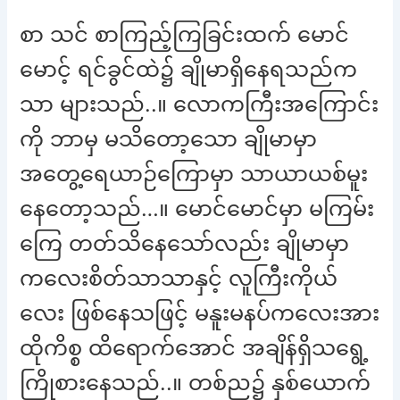
စာ သင် စာကြည့်ကြခြင်းထက် မောင်
မောင့် ရင်ခွင်ထဲ၌ ချိုမာရှိနေရသည်က
သာ များသည်..။ လောကကြီးအကြောင်း
ကို ဘာမှ မသိတော့သော ချိုမာမှာ
အတွေ့ရေယာဉ်ကြောမှာ သာယာယစ်မူး
နေတော့သည်…။ မောင်မောင်မှာ မကြမ်း
ကြေ တတ်သိနေသော်လည်း ချိုမာမှာ
ကလေးစိတ်သာသာနှင့် လူကြီးကိုယ်
လေး ဖြစ်နေသဖြင့် မနူးမနပ်ကလေးအား
ထိုကိစ္စ ထိရောက်အောင် အချိန်ရှိသရွေ့
ကြိုစားနေသည်..။ တစ်ည၌ နှစ်ယောက်