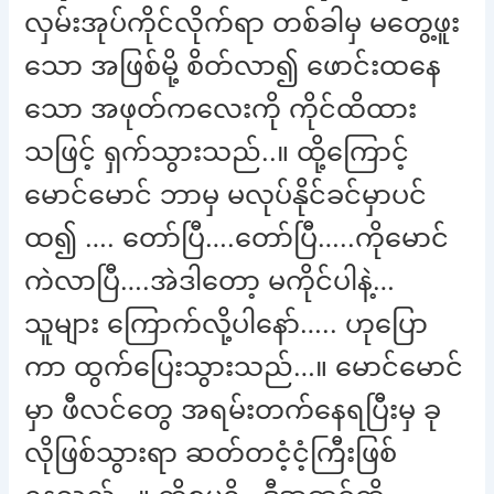
လှမ်းအုပ်ကိုင်လိုက်ရာ တစ်ခါမှ မတွေ့ဖူး
သော အဖြစ်မို့ စိတ်လာ၍ ဖောင်းထနေ
သော အဖုတ်ကလေးကို ကိုင်ထိထား
သဖြင့် ရှက်သွားသည်..။ ထို့ကြောင့်
မောင်မောင် ဘာမှ မလုပ်နိုင်ခင်မှာပင်
ထ၍ …. တော်ပြီ….တော်ပြီ…..ကိုမောင်
ကဲလာပြီ….အဲဒါတော့ မကိုင်ပါနဲ့…
သူများ ကြောက်လို့ပါနော်….. ဟုပြော
ကာ ထွက်ပြေးသွားသည်…။ မောင်မောင်
မှာ ဖီလင်တွေ အရမ်းတက်နေရပြီးမှ ခု
လိုဖြစ်သွားရာ ဆတ်တငံ့ငံ့ကြီးဖြစ်