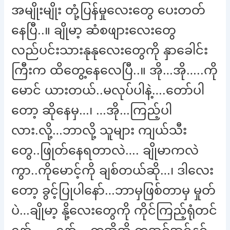
အမျိုးမျိုး တုံ့ပြန်မှုလေးတွေ ပေးတတ်
နေပြီ..။ ချိုမာ့ ဆံစဖျားလေးတွေ
လည်ပင်းသားနုနုလေးတွေကို နှာခေါင်း
ကြီးက ထိတွေ့နေလေပြီ..။ အို…အို…..ကို
မောင် ယားတယ်..မလုပ်ပါနဲ့….တော်ပါ
တော့ ဆိုနေမှ…၊ …အို…ကြည့်ပါ
လား.လို့…ဘာလို့ သူများ ကျယ်သီး
တွေ..ဖြုတ်နေရတာလဲ…. ချိုမာကလဲ
ကွာ..ကိုမောင့်ကို ချစ်တယ်ဆို…၊ ဒါလေး
တော့ ခွင့်ပြုပါနော်…ဘာမှဖြစ်တာမှ မှုတ်
ပဲ…ချိုမာ့ နို့လေးတွေကို ကိုင်ကြည့်ရုံတင်