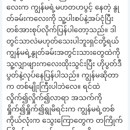
လေးက ကျွန်မရဲ့မဟတဟပွင့် နေတဲ့ နွု
တ်ခမ်းကလေးကို သူ့ပါးစပ်နဲ့အပ်ငုံပြီး
တစ်အားစုပ်လိုက်ပြန်ပါတော့သည်။ ဒါ
တွင်သာလဲမဟုတ်သေးပါဘူးရှင်တို့ရယ်
ကျွန်မရဲ့နွုတ်ခမ်းအတွင်းသားတွေထဲကို
သူ့လျှာဖျားကလေးထိုးသွင်းပြီး ဟိုပွတ်ဒီ
ပွတ်နဲ့လုပ်နေပြန်ပါသည်။ ကျွန်မဆိုတာ
က တစ်မျိုးကြီးပါဘဲလေ။ ရင်ထဲ
လှိုက်၍လှိုက်၍လာရာ အသက်ကို
ရှိုက်၍ရှိုက်၍ရွုမိရင်းက ကျွန်မရဲ့တစ်
ကိုယ်လုံးက သွေးကြောတွေက တကြိုက်