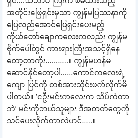
ရှင်….သဘာဝ ကြီးက စီမံထားသည့်
အတိုင်းဖြေရှင်းမှသာ ကျွန်မပြဿနာကို
ပြေလည်အောင်ဖြေရှင်းပေးမည့်
ကိုယ်တော်ချောကလေးကလည်း ကျွန်မ
ဗိုက်ပေါ်တွင် ကားရားကြီးအသင့်ရှိနေ
တော့တာကိုး………..။ ကျွန်မဟန်မ
ဆောင်နိုင်တော့ပါ……ကောင်ကလေးရဲ့
ကျော ပြင်ကို တစ်အားသိုင်းဖက်လိုက်မိ
ပါတယ်။ ‘ငဦးမင်းကလေးက သိပ်ကဲတာ
ဘဲ’ မင်းကိုဘယ်သူများ ဒီအတတ်တွေကို
သင်ပေးလိုက်တာလဲဟင်…..။