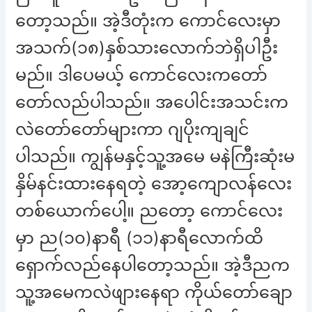
တော့သည်။ အဲ့ဒီတုံးက ကောင်လေးမှာ
အသက်(၁၈)နှစ်သားလောက်ဘဲရှိပါဦး
မည်။ ဒါပေမယ့် ကောင်လေးကတော်
တော်လည်ပါသည်။ အပေါင်းအသင်းက
လဲတော်တော်များကာ ဂျပိုးကျချင်
ပါသည်။ ကျွန်မနှင့်သူ့အမေ မနဲကြီးဆုံးမ
နှိမ်နင်းထားနေရတဲ့ အော့ကျောလန်လေး
တစ်ယောက်ပေါ့။ ညတော့ ကောင်လေး
မှာ ည(၁၀)နာရီ (၁၁)နာရီလောက်ထိ
ရှောက်လည်နေပါတော့သည်။ အဲ့ဒီညက
သူ့အမေကလဲဖျားနေရာ ကိုယ်တော်ချော