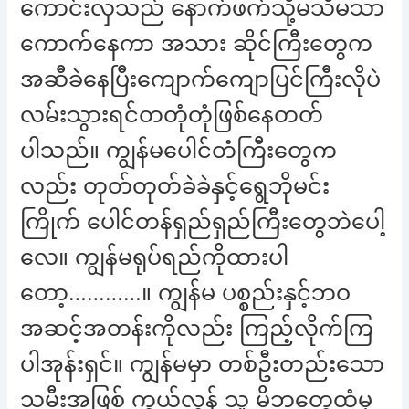
ကောင်းလှသည် နောက်ဖက်သို့မသိမသာ
ကောက်နေကာ အသား ဆိုင်ကြီးတွေက
အဆီခဲနေပြီးကျောက်ကျောပြင်ကြီးလိုပဲ
လမ်းသွားရင်တတုံတုံဖြစ်နေတတ်
ပါသည်။ ကျွန်မပေါင်တံကြီးတွေက
လည်း တုတ်တုတ်ခဲခဲနှင့်ရွေဘိုမင်း
ကြိုက် ပေါင်တန်ရှည်ရှည်ကြီးတွေဘဲပေါ့
လေ။ ကျွန်မရုပ်ရည်ကိုထားပါ
တော့…………။ ကျွန်မ ပစ္စည်းနှင့်ဘဝ
အဆင့်အတန်းကိုလည်း ကြည့်လိုက်ကြ
ပါအုန်းရှင်။ ကျွန်မမှာ တစ်ဦးတည်းသော
သမီးအဖြစ် ကွယ်လွန် သူ မိဘတွေထံမှ