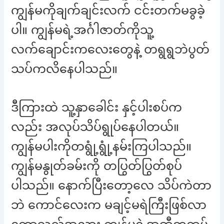
ကျွန်မကိုချက်ချင်းလက် ငင်းတက်မခွခဲ့
ပါ။ ကျွန်မရဲ့အင်္ဂါဇာတ်ကိုသူ့
လက်ချောင်းကလေးတွေနဲ့ တရွရွဘဲပွတ်
သပ်ကလိနေပါသည်။
ဒီကြားထဲ သူ့နှာခေါင်း နှင့်ပါးစပ်က
လည်း အလုပ်သိပ်ရွုပ်နေပါတယ်။
ကျွန်မပါးကိုတရွုံ့ရွုံ့နမ်းကြပါသည်။
ကျွန်မနွုတ်ခမ်းကို တပြွတ်ပြွတ်စုပ်
ပါသည်။ နောက်ပြီးတော့လေ သိပ်ကဲတာ
ဘဲ ကောင်လေးက မချင့်မရဲကြီးဖြစ်လာ