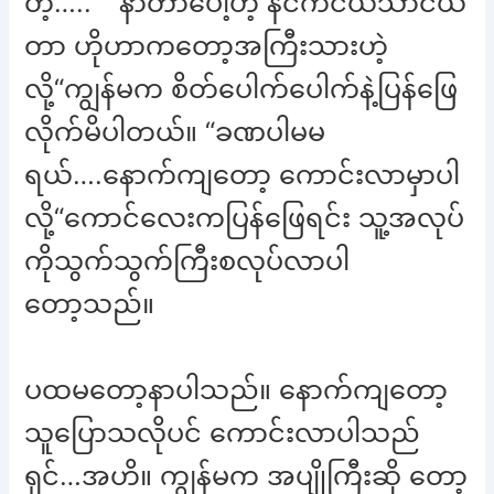
တဲ့…..“ “နာတာပေါ့ဟဲ့ နင်ကငယ်သာငယ်
တာ ဟိုဟာကတော့အကြီးသားဟဲ့
လို့“ကျွန်မက စိတ်ပေါက်ပေါက်နဲ့ပြန်ဖြေ
လိုက်မိပါတယ်။ “ခဏပါမမ
ရယ်….နောက်ကျတော့ ကောင်းလာမှာပါ
လို့“ကောင်လေးကပြန်ဖြေရင်း သူ့အလုပ်
ကိုသွက်သွက်ကြီးစလုပ်လာပါ
တော့သည်။
ပထမတော့နာပါသည်။ နောက်ကျတော့
သူပြောသလိုပင် ကောင်းလာပါသည်
ရှင်…အဟိ။ ကျွန်မက အပျိုကြီးဆို တော့