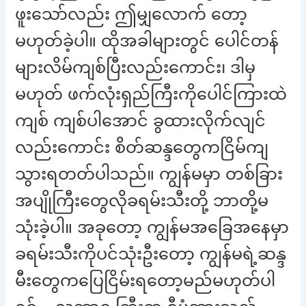
ဖူးသော်လည်း ဤမျှလောက် တော့
မဟုတ်ခဲ့ပါ။ ထိုအခါများတွင် ပေါင်တန်
များလိမ်ကျစ်ပြီးလည်းကောင်း၊ ဒါမှ
မဟုတ် ဖက်လုံးရှည်ကြီးကိုပေါင်ကြားထဲ
ကျစ် ကျစ်ပါအောင် ခွထားလိုက်လျင်
လည်းကောင်း စိတ်ဆန္ဒတွေကငြိမ်ကျ
သွားရတတ်ပါသည်။ ကျွန်မမှာ တစ်ခြား
အပျိုကြီးတွေလိုခရမ်းသီးတို့ ဘာတို့မ
သုံးခဲ့ပါ။ အခုတော့ ကျွန်မအခြေအနေမှာ
ခရမ်းသီးကိုပင်သုံးဦးတော့ ကျွန်မရဲ့ဆန္ဒ
မီးတွေကပြေငြိမ်းရတော့မည်မဟုတ်ပါ