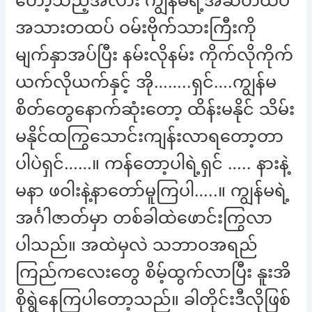
တော့သည့်အလား ကျွန်မရဲ့အဆီတထပ်
အသားတထပ် ဝမ်းဗိုက်သားကြီးကို
မျက်နှာအပ်ပြီး နမ်းလိုနမ်း ကိုက်လိုကိုက်
ယက်လိုယက်နှင့် အို……..ရှင်….ကျွန်မ
စိတ်တွေနောက်ဆုံးတော့ ထိန်းမနိုင် သိမ်း
မနိုင်ထကြွသောင်းကျန်းလာရတော့တာ
ပါပဲရှင်……။ ကန်တော့ပါရဲ့ရှင် ….. နားနဲ့
မနာ ဖဝါးနဲ့နာတော်မူကြပါ…..။ ကျွန်မရဲ့
အင်္ဂါဇာတ်မှာ တစ်ခါထဲဖောင်းကြွလာ
ပါသည်။ အထဲမှလဲ သဘာဝအရည်
ကြည်ကလေးတွေ စိမ့်ထွက်လာပြီး နူးအိ
စိုရွဲနေကြပါတော့သည်။ ခါတိုင်းဒီလိုဖြစ်