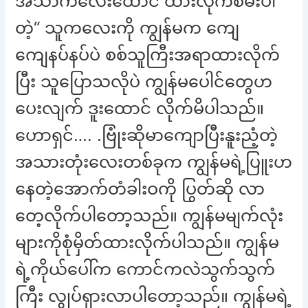
အသာကလေးထောင် ထားလိုက်စမ်းပါ
တဲ့“ သူကလေးကို ကျွန်မက ကျေ
ကျေနပ်နပ်ပဲ စစ်သူကြီးအရာထားလိုက်
ပြီး သူပြောသလိုပဲ ကျွန်မပေါင်တွေဟ
ပေးလျက် ဒူးထောင် လိုက်မိပါသည်။
ဟောရှင်…. .ဗြုံးဆိုမာကျောပြီးနူးညံ့တဲ့
အသားတုံးလေးတစ်ခုက ကျွန်မရဲ့ပြူးဟ
နေတဲ့အောက်တံခါးဝကို ပြွတ်ဆို လာ
တေ့လိုက်ပါတော့သည်။ ကျွန်မမျက်လုံး
များကိုစုံမှိတ်ထားလိုက်ပါသည်။ ကျွန်မ
ရဲ့ကိုယ်ပေါ်က ကောင်ကလဲသွက်သွက်
ကြီး လွုပ်ရှားလာပါတော့သည်။ ကျွန်မရဲ့