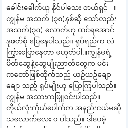
ခေါင်းခေါက်ယူ နိုင်ပါသေး တယ်ရှင့် ။
ကျွန်မ အသက် (၃၈)နှစ်ဆို သော်လည်း
အသက်(၃၀) လောက်ဟု ထင်ရအောင်
နုဖတ်စို ပြေနေပါသည်။ ရုပ်ရည်က လဲ
ကြွားပြောနေတာ မဟုတ်ပါ.။ကျွန်မရဲ့
မိတ်ဆွေနဲ့ဆွေမျိုးညာတိတွေက မင်း
ကတော်ဖြစ်ထိုက်သည့် ယဉ်ယဉ်ချော
ချော သည့် ရုပ်မျိုးဟု ပြောကြပါသည်။
ကျွန်မ အသားကဖြူဝင်းပါသည်။
ကိုယ်လုံးကိုယ်ပေါက်က အနည်းငယ်မဆို
သလောက်လေး ၀ ပါသည်။ ဒါပေမဲ့