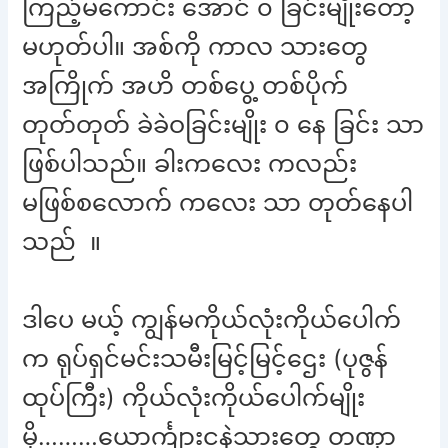
ကြည့်မကောင်း အောင် ၀ ခြင်းမျိုးတော့
မဟုတ်ပါ။ အစ်ကို ကာလ သားတွေ
အကြိုက် အဟိ တစ်ပွေ့ တစ်ပိုက်
တုတ်တုတ် ခဲခဲဝခြင်းမျိုး ၀ နေ ခြင်း သာ
ဖြစ်ပါသည်။ ခါးကလေး ကလည်း
မဖြစ်စလောက် ကလေး သာ တုတ်နေပါ
သည် ။
ဒါပေ မယ့် ကျွန်မကိုယ်လုံးကိုယ်ပေါက်
က ရုပ်ရှင်မင်းသမီးမြင့်မြင့်ဌေး (ပုဇွန်
ထုပ်ကြီး) ကိုယ်လုံးကိုယ်ပေါက်မျိုး
မို့………ယောင်္ကျားငနဲသားတွေ တဏှာ