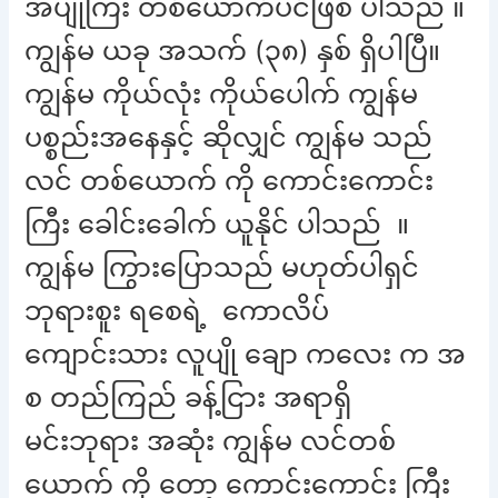
အပျိုကြီး တစ်ယောက်ပင်ဖြစ် ပါသည် ။
ကျွန်မ ယခု အသက် (၃၈) နှစ် ရှိပါပြီ။
ကျွန်မ ကိုယ်လုံး ကိုယ်ပေါက် ကျွန်မ
ပစ္စည်းအနေနှင့် ဆိုလျှင် ကျွန်မ သည်
လင် တစ်ယောက် ကို ကောင်းကောင်း
ကြီး ခေါင်းခေါက် ယူနိုင် ပါသည် ။
ကျွန်မ ကြွားပြောသည် မဟုတ်ပါရှင်
ဘုရားစူး ရစေရဲ့ ကောလိပ်
ကျောင်းသား လူပျို ချော ကလေး က အ
စ တည်ကြည် ခန့်ငြား အရာရှိ
မင်းဘုရား အဆုံး ကျွန်မ လင်တစ်
ယောက် ကို တော့ ကောင်းကောင်း ကြီး