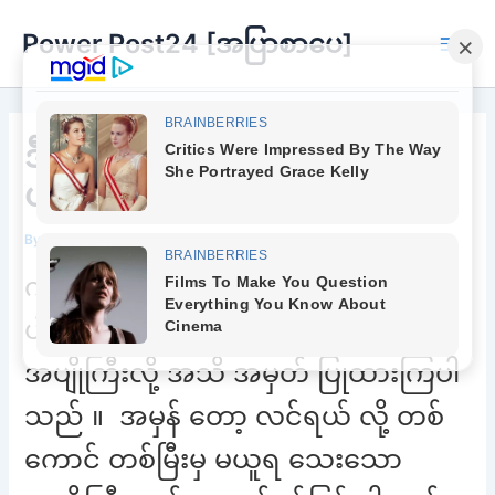
Skip
Power Post24 [အပြာစာပေ]
to
Main
content
Men
ဒီနည်းလေးက တော်တော်ကိုထူး
ပါတယ် မမရယ်
By
Chee Buu
/
June 30, 2022
ကျွန်မ မှာ အပျိုကြီး တစ်ယောက် ဖြစ်
ပါသည် ။ လူ တကာ က ကျွန်မ ကို
အပျိုကြီးလို့ အသိ အမှတ် ပြုထားကြပါ
သည် ။ အမှန် တော့ လင်ရယ် လို့ တစ်
ကောင် တစ်မြီးမှ မယူရ သေးသော