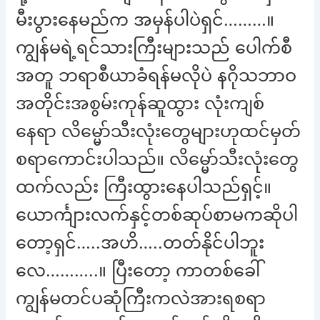
မီးပွားနေမည်က အမှန်ပါပဲရှင်………။
ကျွန်မရဲ့ရင်သားကြီးများသည် ပေါက်စီ
အတူ ဘရာစီယာခံရန်မလိုပဲ နဂိုသဘာဝ
အတိုင်းအစွမ်းကုန်ဆူထွား လုံးကျစ်
နေရာ လိမ္မော်သီးလုံးတွေများဟုထင်မှတ်
စရာကောင်းပါသည်။ လိမ္မော်သီးလုံးတွေ
ထက်လည်း ကြီးထွားနေပါသည်ရှင့်။
ယောင်္ကျားလက်နှင့်တစ်ဆုပ်စာမကဆိုပါ
တော့ရှင်…..အဟိ…..တတ်နိုင်ပါဘူး
လေ………..။ ပြီးတော့ ကာတစ်ခေါ်
ကျွန်မတင်ပဆုံကြီးကလဲအားရစရာ