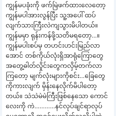
ကျွန်မပခုံးကို ဖက်မြဲဖက်ထားလေတော့
ကျွန်မပါအားလွန်ပြီး သူ့အပေါ် ထပ်
လျက်သားကြီးလဲကျသွားမိပါတယ်။
ကျွန်မမှာ ရုန်းကန်ဖို့သတိမရတော့…။
ကျွန်မပါးစပ်မှ တဟင်းဟင်းမြည်လာ
အောင် တစ်ကိုယ်လုံးရှိအာရုံကြောတွေ
အတွေ့ဓါတ်လှိုင်းတွေကလှိမ့်တက်လာ
ကြတော့ မျက်လုံးများကိုစင်း…ခြေတွေ
ကိုကားလျက် မှိန်းနေလိုက်မိပါတော့
တယ်။ သဲသဲမဲမဲကြီးဖြစ်နေသော ကောင်
လေးကို ကဲ…………နင်လုပ်ချင်ရာလုပ်