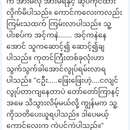
က အားမလို အားမရနှင့် ဆုပ်ကိုင်ထား
လိုက်မိပါသည်။ ကောင်ကလေးကလည်း
ကြမ်းသထက် ကြမ်းလာပါသည်။ သူ့
ပါးစပ်က အင့်ကနဲ……. အင့်ကနဲနေ
အောင် သူကဆောင့်၍ ဆောင့်၍ချ
ပါသည်။ ကုတင်ကြီးတစ်ခုလုံးဟာ
သွက်သွက်ခါအောင်လွုပ်ရမ်းလာရ
ပါသည်။ “ငဦး…..ဖြေးဖြေးဟဲ့….ငလျင်
လွုပ်တာကျနေတာပဲ တော်တော်ကြာနင့်
အမေ သိသွားလိမ့်မယ်လို့ ကျွန်မက သူ့
ကိုသတိပေးယူရပါသည်။ ဒါပေမယ့်
ကောင်လေးက ကဲပင်ကဲပါသည်။“