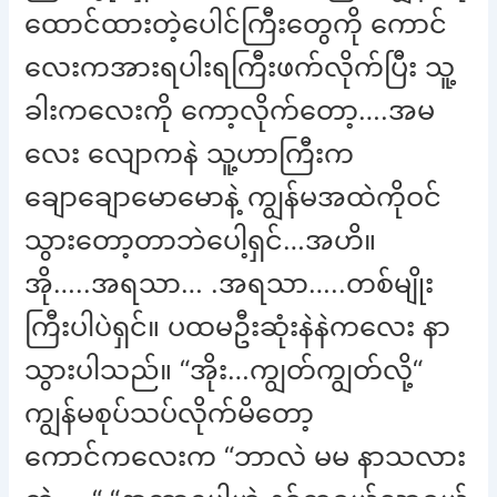
ထောင်ထားတဲ့ပေါင်ကြီးတွေကို ကောင်
လေးကအားရပါးရကြီးဖက်လိုက်ပြီး သူ့
ခါးကလေးကို ကော့လိုက်တော့….အမ
လေး လျောကနဲ သူ့ဟာကြီးက
ချောချောမောမောနဲ့ ကျွန်မအထဲကိုဝင်
သွားတော့တာဘဲပေါ့ရှင်…အဟိ။
အို…..အရသာ… .အရသာ…..တစ်မျိုး
ကြီးပါပဲရှင်။ ပထမဦးဆုံးနဲနဲကလေး နာ
သွားပါသည်။ “အိုး…ကျွတ်ကျွတ်လို့“
ကျွန်မစုပ်သပ်လိုက်မိတော့
ကောင်ကလေးက “ဘာလဲ မမ နာသလား