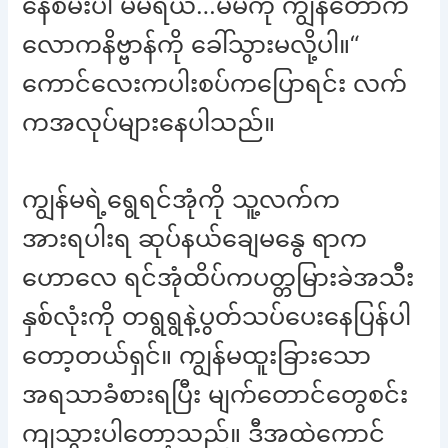
နေစမ်းပါ မမရယ်…မမကို ကျွန်တော်က
လောကနိဗ္ဗာန်ကို ခေါ်သွားမလို့ပါ။“
ကောင်လေးကပါးစပ်ကပြောရင်း လက်
ကအလုပ်များနေပါသည်။
ကျွန်မရဲ့ရွေရင်အုံကို သူ့လက်က
အားရပါးရ ဆုပ်နယ်ချေမနွေ ရာက
ဟောလေ ရင်အုံထိပ်ကပတ္တမြားခဲအသီး
နှစ်လုံးကို တရွရွနဲ့ပွတ်သပ်ပေးနေပြန်ပါ
တော့တယ်ရှင်။ ကျွန်မထူးခြားသော
အရသာခံစားရပြီး မျက်တောင်တွေစင်း
ကျသွားပါတော့သည်။ ဒီအထဲကောင်