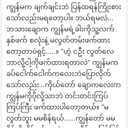
ကျွန်မက ချက်ချင်းဘဲ ပြန်ထရန်ကြိုးစား
သော်လည်းမရတော့ပါ။ ဘယ်ရမလဲ…
ဘသားချောက ကျွန်မရဲ့ခါးကိုသူ့လက်
နှစ်ဖက် စလုံးနဲ့ မလွတ်တမ်းဖက်ထား
တော့တာပဲရှင့်…..။ “ဟဲ့ ငဦး လွတ်လေ
ဘာလို့ငါ့ကိုဖက်ထားရတာလဲ“ ကျွန်မက
ခပ်ငေါက်ငေါက်ကလေးဘဲပြောလိုက်
သော်လည်း…ကိုယ်တော် ချောကလေးက
ကျွန်မကိုပိုလို့သာဘဲ တင်းတင်းကြပ်
ကြပ်ကြီး ဖက်ထားပါတော့တယ်။ “မ
လွတ်ဘူး မမစိန်ရယ်……ကျွန်တော် မမ