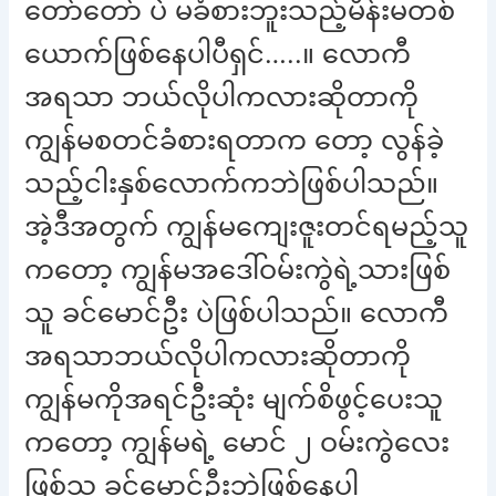
တော်တော် ပဲ မခံစားဘူးသည့်မိန်းမတစ်
ယောက်ဖြစ်နေပါပီရှင်…..။ လောကီ
အရသာ ဘယ်လိုပါကလားဆိုတာကို
ကျွန်မစတင်ခံစားရတာက တော့ လွန်ခဲ့
သည့်ငါးနှစ်လောက်ကဘဲဖြစ်ပါသည်။
အဲ့ဒီအတွက် ကျွန်မကျေးဇူးတင်ရမည့်သူ
ကတော့ ကျွန်မအဒေါ်ဝမ်းကွဲရဲ့သားဖြစ်
သူ ခင်မောင်ဦး ပဲဖြစ်ပါသည်။ လောကီ
အရသာဘယ်လိုပါကလားဆိုတာကို
ကျွန်မကိုအရင်ဦးဆုံး မျက်စိဖွင့်ပေးသူ
ကတော့ ကျွန်မရဲ့ မောင် ၂ ဝမ်းကွဲလေး
ဖြစ်သူ ခင်မောင်ဦးဘဲဖြစ်နေပါ