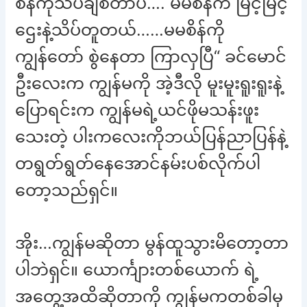
စိန်ကိုသိပ်ချစ်တာပဲ…. မမစိန်က မြင့်မြင့်
ဌေးနဲ့သိပ်တူတယ်……မမစိန်ကို
ကျွန်တော် စွဲနေတာ ကြာလှပြီ“ ခင်မောင်
ဦးလေးက ကျွန်မကို အဲ့ဒီလို မူးမူးရူးရူးနဲ့
ပြောရင်းက ကျွန်မရဲ့ယင်ဖိုမသန်းဖူး
သေးတဲ့ ပါးကလေးကိုဘယ်ပြန်ညာပြန်နဲ့
တရွတ်ရွတ်နေအောင်နမ်းပစ်လိုက်ပါ
တော့သည်ရှင်။
အိုး…ကျွန်မဆိုတာ မွန်ထူသွားမိတော့တာ
ပါဘဲရှင်။ ယောင်္ကျားတစ်ယောက် ရဲ့
အတွေ့အထိဆိုတာကို ကျွန်မကတစ်ခါမှ