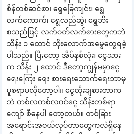
စိန်တစ်ဆင်စာ၊ ရွေခြေကျင်း၊ ရွေ
လက်ကောက်၊ ရွေလည်ဆွဲ၊ ရွေဘီး
စသည်ဖြင့် လက်ဝတ်လက်စားတွေကဘဲ
သိန်း ၁ ထောင် ဘိုးလောက်အမွေတွေရခဲ့
ပါသည်။ ပြီးတော့ အိမ်နှစ်လုံး၊ ငွေသား
က သိန်း ၂ ထောင် ဒီတော့ကျွန်မမှာငွေ
ရေးကြေး ရေး စားရေးသောက်ရေးဘာမှ
ပူစရာမလိုတော့ပါ။ ငွေတိုးချစားတာက
ဘဲ တစ်လတစ်လဝင်ငွေ သိန်းတစ်ရာ
ကျော် စီနေပါ တော့တယ်။ တစ်ခြား
အရောင်းအဝယ်လုပ်တာတွေကလဲရှိနေ