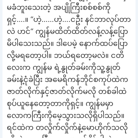
မခံဘူးသေးတဲ့ အပျိုကြီးစစ်စစ်ကို
ရှင့်….။ “ဟဲ့……ဟဲ့….ငဦး နင်ဘာလုပ်တာ
လဲ ဟင်“ ကျွန်မထိတ်ထိတ်လန့်လန့်ပြော
မိပါသေးသည်။ ဒါပေမဲ့ နောက်ထပ်ပြော
လို့မရတော့ပါ။ ဘယ်ရတော့မလဲ။ ငတိ
လေးက ကျွန်မ ရဲ့နွုတ်ခမ်းကိုသူ့နွုတ်
ခမ်းနဲ့ငုံခဲပြီး အမေရိကန်ဘိုင်စကုပ်ထဲက
ဇာတ်လိုက်နှင့်ဇာတ်လိုက်မလို တစ်ခါထဲ
စုပ်ယူနေတော့တာကိုရှင့်။ ကျွန်မမှာ
လောကကြီးကိုမေ့သွားသလိုရှိပါသည်။
ရင်ထဲက တလှိုက်လှိုက်နဲ့မောဟိုက်သလို