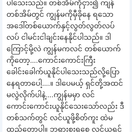
ပါသေးသည်။ တစ်အိမ်ကိုငှား၍ ကျန်
တစ်အိမ်တွင် ကျွန်မကိုမှီခိုနေ ရသော
အဒေါ်တစ်ယောက်နှင့်လွတ်လွတ်လပ်
လပ် ငါမင်းငါချင်းနေနိုင်ပါသည်။ ဒါ
ကြောင့်မို့လဲ ကျွန်မကလင် တစ်ယောက်
ကိုတော့….ကောင်းကောင်းကြီး
ခေါင်းခေါက်ယူနိုင်ပါသေးသည်လို့ပြော
နေရတာပေါ့….။ ဒါပေမယ့် ရှင်တို့အထင်
မလွဲလိုက်ပါနဲ့….ကျွန်မမှာ လင်
ကောင်းကောင်းယူနိုင်သေးသော်လည်း ဒီ
တစ်သက်တွင် လင်ယူဖို့စိတ်ကူး ထဲမ
ထည့်တော့ပါ။ ဘုရားစူးရစေ့ လင်ယူရင်