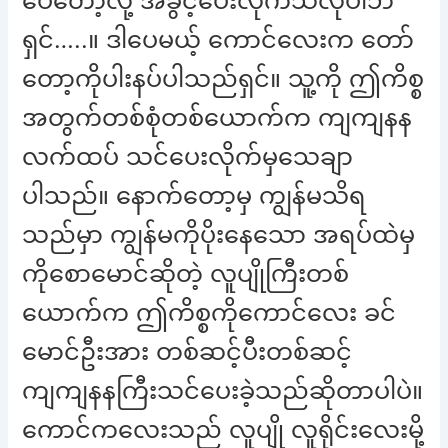
ပေတော့လို့ အခွင့်ပေးလိုက်သလိုပါဘဲ
ရှင်…..။ ဒါပေမယ့် ကောင်လေးက တော်
တော့ကိုပါးနပ်ပါသည်ရှင်။ သူ့ကို ဤကိစ္စ
အတွက်တစ်စုံတစ်ယောက်က ကျကျနန
လက်ထပ် သင်ပေးလိုက်မှသေချာ
ပါသည်။ နောက်တော့မှ ကျွန်မသိရ
သည်မှာ ကျွန်မကိုပိုးနေသော အရပ်ထဲမှ
ကိုစောမောင်ဆိုတဲ့ လူပျိုကြီးတစ်
ယောက်က ဤကိစ္စကိုကောင်လေး ခင်
မောင်ဦးအား တစ်ဆင့်ပီးတစ်ဆင့်
ကျကျနနကြီးသင်ပေးခဲ့သည်ဆိုတာပါပဲ။
ကောင်ကလေးသည် လူပျို လူရိုင်းလေးမို့