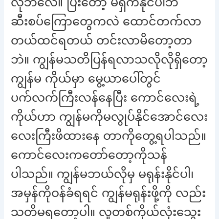
လိုဘဲလေ။ ပြီးတော့ မရှက်နိုင်ပါဘဲ
ဆီးစပ်ကြောတွေကလဲ ထောင်တက်လာ
တယ်ထင်ရတယ် တင်းလာမိတော့တာ
ဘဲ။ ကျွန်မသတိပြန်ရလာသလိုလိုရှိတော့
ကျွန်မ ကိုယ်မှာ မွေ့ယာပေါ်တွင်
ပက်လက်ကြီးလန်နေပြီး ကောင်လေးရဲ့
ကိုယ်ဟာ ကျွန်မကိုမလွုပ်နိုင်အောင်လေး
လေးကြီးဖိထားနေ တာကိုတွေ့ရပါသည်။
ကောင်လေးကတော်တော့ကိုသန်
ပါသည်။ ကျွန်မဘယ်လိုမှ မရုန်းနိုင်ပါ၊
အမှန်ကိုဝန်ခံရရင် ကျွန်မရုန်းဖို့ကို လည်း
သတိမရတော့ပါ။ လူတစ်ကိုယ်လုံးသွေး