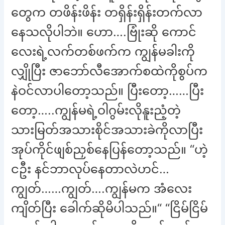
တွေက တဖိန်းဖိန်း တရှိန်းရှိန်းတက်လာ
နေသလိုပါဘဲ။ ဟော….ဗြုံးဆို ကောင်
လေးရဲ့လက်တစ်ဖက်က ကျွန်မခါးကို
လျှိုပြီး ဇာဘော်လီအောက်စထဲကိုစွပ်က
နဲဝင်လာပါတော့သည်။ ပြီးတော့……ပြီး
တော့…..ကျွန်မရဲ့ဝါဂွမ်းလိုနူးညံ့တဲ့
သားမြတ်အသားစိုင်အသားခဲကိုလာပြီး
အုပ်ကိုင်ဖျစ်ညှစ်နေပြန်တော့သည်။ “ဟဲ့
ငဦး နင်ဘာလုပ်နေတာလဲဟင်…
ကျွတ်……ကျွတ်….ကျွန်မက အံလေး
ကျိတ်ပြီး ခေါက်ဆိုမိပါသည်။“ “ငြိမ်ငြိမ်