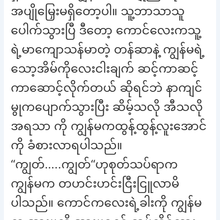
အပျိုမြှေးမရှိတော့ပါ။ သူ့ဘာသာသူ
ပေါက်သွားပြီ ဒီတော့ ကောင်လေးကသူ့
ရဲ့မာကျောသန်မာတဲ့ တန်ဆာနဲ့ ကျွန်မရဲ့
သော့အိမ်ကိုလေးငါးချက် ဆင့်ကာဆင့်
ကာဆောင့်လိုက်တယ် ဆိုရင်ဘဲ နာကျင်
မွုကပျောက်သွားပြီး ဆိမ့်သလို အီသလို
အရသာ ကို ကျွန်မကထွန့်ထွန့်လူးအောင်
ကို ခံစားလာရပါသည်။
“ကျွတ်…..ကျွတ်“ဟုစုတ်သပ်ရာက
ကျွန်မက တဟင်းဟင်းငြီးငြူလာမိ
ပါသည်။ ကောင်ကလေးရဲ့ခါးကို ကျွန်မ