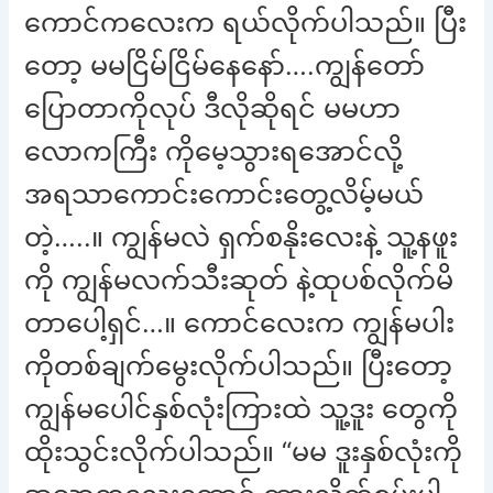
ကောင်ကလေးက ရယ်လိုက်ပါသည်။ ပြီး
တော့ မမငြိမ်ငြိမ်နေနော်….ကျွန်တော်
ပြောတာကိုလုပ် ဒီလိုဆိုရင် မမဟာ
လောကကြီး ကိုမေ့သွားရအောင်လို့
အရသာကောင်းကောင်းတွေ့လိမ့်မယ်
တဲ့…..။ ကျွန်မလဲ ရှက်စနိုးလေးနဲ့ သူ့နဖူး
ကို ကျွန်မလက်သီးဆုတ် နဲ့ထုပစ်လိုက်မိ
တာပေါ့ရှင်…။ ကောင်လေးက ကျွန်မပါး
ကိုတစ်ချက်မွေးလိုက်ပါသည်။ ပြီးတော့
ကျွန်မပေါင်နှစ်လုံးကြားထဲ သူ့ဒူး တွေကို
ထိုးသွင်းလိုက်ပါသည်။ “မမ ဒူးနှစ်လုံးကို