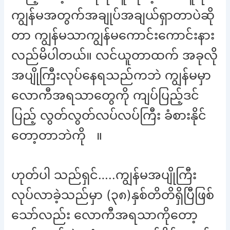
ကျွန်မအတွက်အချုပ်အချယ်ရှာတာပဲဆို
တာ ကျွန်မသာကျွန်မကောင်းကောင်းနား
လည်မိပါတယ်။ လင်ယူတာထက် အခုလို
အပျိုကြီးလုပ်နေရသည်ကဘဲ ကျွန်မမှာ
လောကီအရသာတွေကို ကျပ်ပြည့်ဒင်
ပြည့် လွတ်လွတ်လပ်လပ်ကြီး ခံစားနိုင်
တော့တာဘဲကို ။
ဟုတ်ပါ သည်ရှင်…..ကျွန်မအပျိုကြီး
လုပ်လာခဲ့သည်မှာ (၃၈)နှစ်တိတိရှိပြီဖြစ်
သော်လည်း လောကီအရသာကိုတော့