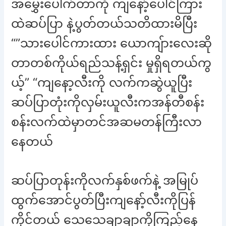
အမွှေးပေါက်တာကို ကျနော့်ပေါင်ကြား
ထဲဆပ်ပြာ နဲ့ပွတ်တယ်သတိထားမိပြီး
“”သားပေါင်ကားထား ယောကျ်ားလေးဆို
တာတစ်ကိုယ်ရည်သန့်ရှင်း မှုရှိရတယ်ကွ
ယ့်” “ကျနော့လီးကို လက်ကဆွဲယူပြီး
ဆပ်ပြာတုံးကိုလှမ်းယူလီးကအန်တီစန်း
စန်းလက်ထဲမှာတင်အဆမတန်ကြီးလာ
နေတယ်
ဆပ်ပြာတုန်းကိုလက်နှစ်ဖက်နဲ့ အမြုပ်
ထွက်အောင်ပွတ်ပြီးကျနော့်လီးကိုပြန်
ကိုင်တယ် သေသေချာချာကိုကြည့်နေ