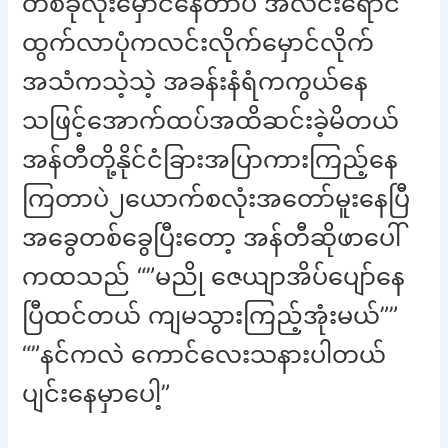
တစ်ခုလုံးမှောင်နေတာပဲ အလင်းရောင်
ထွက်လာပုံကလင်းလိုက်မှောင်လိုက်
အသံကသဲ့သဲ့ အခန်းနံရံကကွယ်နေ
သဖြင့်အောက်ထပ်အထိဆင်းခဲ့မိတယ်
အန်တီတို့နိုင်ငံခြားအပြာကားကြည့်နေ
ကြတာပဲ၂ယောက်စလုံးအတော်မူးနေပြီ
အခွေတစ်ခွေပြီးတော့ အန်တီဆိုဖာပေါ်
ကထသည် “”မညို ဇေယျာအိပ်ပျော်နေ
ပြီထင်တယ် ကျမသွားကြည့်အုံးမယ်””
“”နင်ကလဲ ကောင်လေးသနားပါတယ်
ပျင်းနေမှာပေါ့”