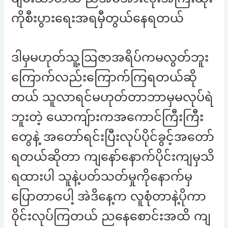
ကိုစီးပွားရေးအရမှီတွယ်နေရတယ်
ဒါမှမဟုတ်သူ့ဩဇာအရိပ်ကမလွတ်ဘူး
ကြောက်လည်းကြောက်ကြရတယ်ဆို
တယ် သူလာရင်မဟုတ်တာဘာမှမလုပ်ရဲ
ဘူးတဲ့ ယောကျ်ားကအကောင်ကြီးကြီး
တွေနဲ့ အတော်ရင်းပြီးလုပ်ပိုင်ခွင့်အတော်
ရတယ်ဆိုတာ ကျနော်နောက်ပိုင်းကျမှသိ
ရထားပါ သူနဲ့ပတ်သတ်မှုကိုနောက်မှ
ပြောတာပေါ့ အဲဒိနေ့က လူစုံတာနဲ့ပိုကာ
ဝိုင်းလုပ်ကြတယ် ညနေစောင်းအထိ ကျ