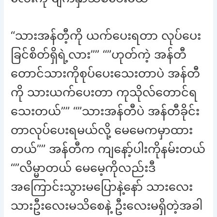
“သားအန်တီ့ကို ယက်ပေးရတာ လုပ်ပေး
ခြင်စိတ်ရှိရဲ့လား”” “”ဟုတ်ကဲ့ အန်တီ
တောင်သားကိုစုပ်ပေးသေးတာပဲ အန်တီ
ကို သားယက်ပေးတာ ကုသိုလ်တောင်ရ
သေးတယ်”” “”သားအန်တီပဲ အန်တီခိုင်း
တာလုပ်ပေးရမယ်လို့ မေမေကမှာထား
တယ်”” အန်တီက ကျနော့်ပါးကိုနမ်းတယ်
“”လိမ္မာတယ် မေမေ့ကိုလည်းဒီ
အကြောင်းသွားမပြောနဲ့နော် သားလေး
သားဦးလေးမသိစေနဲ့ ဦးလေးမရှိတဲ့အခါ