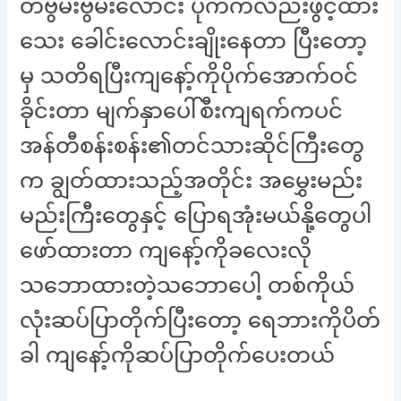
တဗွမ်းဗွမ်းလောင်း ပိုက်ကလည်းဖွင့်ထား
သေး ခေါင်းလောင်းချိုးနေတာ ပြီးတော့
မှ သတိရပြီးကျနော့်ကိုပိုက်အောက်ဝင်
ခိုင်းတာ မျက်နှာပေါ်စီးကျရက်ကပင်
အန်တီစန်းစန်း၏တင်သားဆိုင်ကြီးတွေ
က ချွတ်ထားသည့်အတိုင်း အမွှေးမည်း
မည်းကြီးတွေနှင့် ပြောရအုံးမယ်နို့တွေပါ
ဖော်ထားတာ ကျနော့်ကိုခလေးလို
သဘောထားတဲ့သဘောပေါ့ တစ်ကိုယ်
လုံးဆပ်ပြာတိုက်ပြီးတော့ ရေဘားကိုပိတ်
ခါ ကျနော့်ကိုဆပ်ပြာတိုက်ပေးတယ်