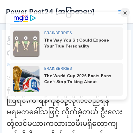
Skip
Power Post24 [အပြာစာပေ]
to
Main
content
Men
ဒီတစ်ခါအတော်ကောင်းပါလား
ကလေးရယ်
By
Chee Buu
/
May 23, 2023
အဲဒီ တုန်းက ကျနော်၉တန်းအောင်ခါစ
နယ်သို့ ဦးလေးလင်မယားအလည်လာ
ကြရင်းက ရန်ကုန်သို့လိုက်လည်ရန်
မရမကခေါ်သဖြင့် လိုက်ခဲ့တယ် ဦးလေး
တို့လင်မယားကသားသမီးမရှိတော့ကျ