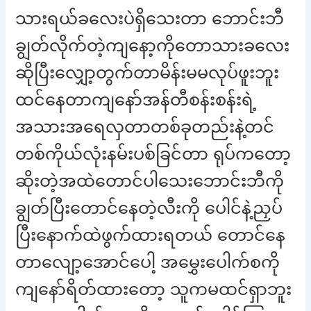
သားရယ်ခလေးပဲရှိသေးတာ ဘောင်းဘီ
ချွတ်လိုက်တဲ့ကျနော့ကိုတောသားခလေး
ဆိုပြီးလျှော့တွက်တာမိန်းမမလုပ်ဖူးဘူး
ထင်နေတာကျနော်အန်တီစန်းစန်းရဲ့
အသားအရေလှတာတစ်ခုတည်းနဲ့တင်
တစ်ကိုယ်လုံးနမ်းပစ်ခြင်တာ ရုပ်ကတော့
ဆိုးတဲ့အထဲတောင်ပါသေးဘောင်းဘီကို
ချွတ်ပြီးတောင်နေတဲ့လီးကို ပေါင်နဲ့ညှပ်
ပြီးနောက်ထဲဖွက်ထားရတယ် တောင်နေ
တာလျော့အောင်ပေါ့ အမွှေးပေါက်စကို
ကျနော်ရိတ်ထားတော့ သူကမထင်ရှာဘူး