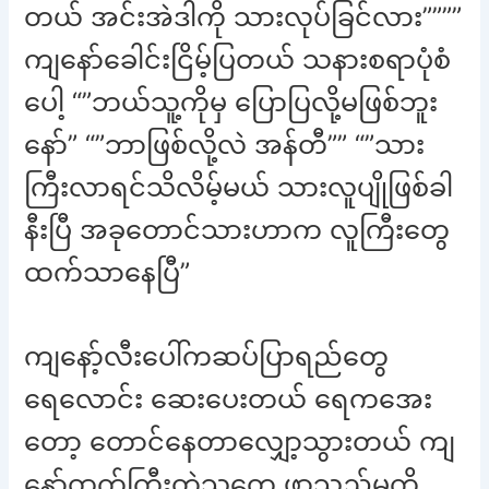
တယ် အင်းအဲဒါကို သားလုပ်ခြင်လား””””
ကျနော်ခေါင်းငြိမ့်ပြတယ် သနားစရာပုံစံ
ပေါ့ “”ဘယ်သူ့ကိုမှ ပြောပြလို့မဖြစ်ဘူး
နော်” “”ဘာဖြစ်လို့လဲ အန်တီ”” “”သား
ကြီးလာရင်သိလိမ့်မယ် သားလူပျိုဖြစ်ခါ
နီးပြီ အခုတောင်သားဟာက လူကြီးတွေ
ထက်သာနေပြီ”
ကျနော့်လီးပေါ်ကဆပ်ပြာရည်တွေ
ရေလောင်း ဆေးပေးတယ် ရေကအေး
တော့ တောင်နေတာလျှော့သွားတယ် ကျ
နော့်ထက်ကြီးတဲ့သူတွေ ဖာသည်မကို