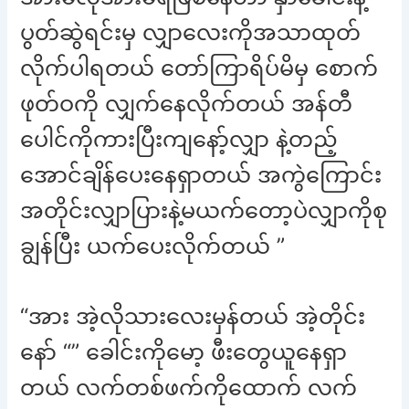
ပွတ်ဆွဲရင်းမှ လျှာလေးကိုအသာထုတ်
လိုက်ပါရတယ် တော်ကြာရိပ်မိမှ စောက်
ဖုတ်ဝကို လျှက်နေလိုက်တယ် အန်တီ
ပေါင်ကိုကားပြီးကျနော့်လျှာ နဲ့တည့်
အောင်ချိန်ပေးနေရှာတယ် အကွဲကြောင်း
အတိုင်းလျှာပြားနဲ့မယက်တော့ပဲလျှာကိုစု
ချွန်ပြီး ယက်ပေးလိုက်တယ် ”
“အား အဲ့လိုသားလေးမှန်တယ် အဲ့တိုင်း
နော် “” ခေါင်းကိုမော့ ဖီးတွေယူနေရှာ
တယ် လက်တစ်ဖက်ကိုထောက် လက်