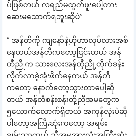
ပ်ဖြစ်တယ် လရည်မထွက်ဖူးပေါ့တား
ဆေးမသောက်ရဘူးဆိုပဲ”
” အန်တီကို ကျနော်နဲ့ဟိုဟာလုပ်လားအစ်
နေတယ်အန်တီကတော့ငြင်းတယ် အန်
တီညိုက သားလေးအန်တီ့ညို့တိုက်ခန်း
လိုက်လာခဲ့အုံးဖိတ်နေတယ် အန်တီ
ကတော့ နောက်တော့သွားတာပေါ့ဆို
တယ် အန်တီစန်းစန်းတို့ညီအမတွေက
၅ယောက်လောက်ရှိတယ် အကုန်လုံးပဲဆို
ပါတော့အကြီးဆုံးကတော့ အရမ်း
ချမ်းသာတယ် ညီအမအားလုံးအကြီးဆုံး