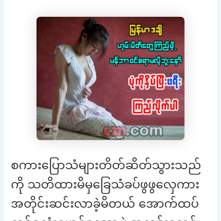
စကားပြောသံများတိတ်ဆိတ်သွားသည်
ကို သတိထားမိမှခြေသံခပ်ဖွဖွလှေကား
အတိုင်းဆင်းလာခဲ့မိတယ် အောက်ထပ်