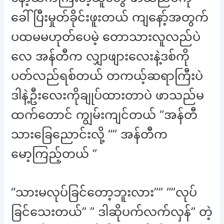
ခေါ်ပြီးမှုတ်ခိုင်းဖူးတယ် ကျနော့်အတွက်
ပထမမဟုတ်ပေမဲ့ တောသားလူလည်ပဲ
လေ အန်တီက လျှာဖျားလေးနဲ့ဒစ်ကို
ပတ်လည်ရစ်တယ် တကယ့်ဆရာကြီးပဲ
ဒါနဲ့ဦးလေးကိုချုပ်ထားတာပဲ ဖာသည်မ
ထက်တောင် ကျွမ်းကျင်တယ် “အန်တီ
သားခြေညောင်းလို့ “” အန်တီက
မော့ကြည့်တယ် ”
“သားမလုပ်ခြင်တော့ဘူးလား”” “”လုပ်
ခြင်သေးတယ်” ” ဒါဆိုပက်လက်လှန်” တဲ့