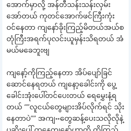
အောက်မှာလို့ အန်တီသန်းသန်းလှမ်း
အော်တယ် ကုတင်အောက်ဖင်ကြီးကုံး
ဝင်နေတာ ကျနော်ခိုးကြည့်မိတယ်အယ်စ
တုံကြီးအရက်ပုလင်းယူမှန်းသိရတယ် အံ
မယ်မခေဘူးဗျ
ကျနော့်ကိုကြည့်နေတာ အိပ်ပျော်ခြင်
ဆောင်နေရတယ် ကျနော့ခေါင်းကို ပွေ့
ခေါင်းအုံးပေါ်တင်ပေးတယ် ရေမွှေးနံ့ရ
တယ် “”လူငယ်တွေများအိပ်လိုက်ရင် သိုး
နေတာပဲ”” အကျႌတွေဆန့်ပေးသလိုလိုနဲ့
ပုဆိုးပေါ် ကနေကျနော့်ဟာကို ထိကြည့်