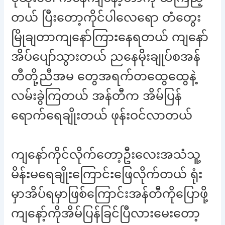
တယ် ပြီးတော့ကိုင်ပါလေရော တံတွေး
မြိုချတာကျနော်ကြားနေရတယ် ကျနော်
အိပ်ပျော်သွားတယ် ညနေမိုးချုပ်စအန်
တီတို့ညီအမ တွေအရက်တထွေထွေနဲ့
လမ်းခွဲကြတယ် အန်တီက အိမ်ပြန်
ရောက်ရေချိုးတယ် ဖုန်းဝင်လာတယ်
ကျနော်ကိုင်လိုက်တော့ဦးလေးအသံသူ့
မိန်းမရေချိုးကြောင်းဖြေလိုက်တယ် ရုံး
မှာအိပ်ရမှာဖြစ်ကြောင်းအန်တီကိုပြောဖို့
ကျနော့်ကိုအိမ်ပြန်ခြင်ပြီလားမေးတော့