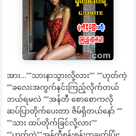
အား…””သားနာသွားလို့လား”” “”ဟုတ်ကဲ့
“”ခလေးအကွက်နင်းကြည့်လိုက်တယ်
ဘယ်ရမလဲ “”အန်တီ စောစောကလို
ဆပ်ပြာတိုက်ပေးတာ ဇိမ်ရှိတယ်နော် “”
“”သား ထပ်တိုက်ခြင်လို့လား””
“”ဟုတ်ကဲ့””အန်တီစန်းစန်းတချက်ပြုံး