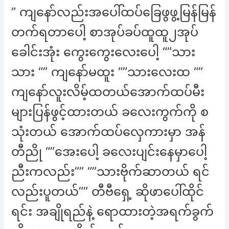
” ကျနော်လည်းအပေါ်ထပ်ခြေဖွဖွ့မြန်မြန်
တက်ရတာပေါ့ စာအုပ်ခပ်ထူထူ၂အုပ်
ခေါင်းအုံး ကွေးကွေးလေးပေါ့ “”သား
သား “” ကျနော်မထူး “”သားလေးထ “”
ကျနော်လူးလိမ့်ထတယ်အောက်ထပ်မီး
များပြန်ဖွင့်ထားတယ် ခလေးကွက်ကို စ
သုံးတယ် အောက်ထပ်လှေကားမှာ အန်
တီညို “”အေးပေါ့ ခလေးပျင်းနေမှာပေါ့
ညီးကလည်း”” “”သားဗိုက်ဆာတယ် ရင်
လည်းပူတယ်”” တီဗီရှေ့ ဆိုဖာပေါ်ထိုင်
ရင်း အချိုရည်နဲ့ ရောထားတဲ့အရက်ခွက်