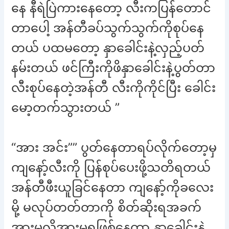
နေ နီရဲပြဲကားနေတော့ လီးကပြန်တောင်
တာပေါ့ အန်တီခပ်သွက်သွက်ကိုစုပ်နေ
တယ် ပထမတော့ နှာခေါင်းနဲ့လှည့်ပတ်
နမ်းတယ် ဖင်ကြီးကိုဖိနှာခေါင်းနဲ့ပွတ်တာ
လီးစုပ်နေတဲ့အန်တီ လီးကိုကိုင်ပြီး ခေါင်း
မော့တက်သွားတယ် ”
“အား အင်း”” ပွတ်နေတာရပ်လိုက်တော့မှ
ကျနော့်လီးကို ပြန်စုပ်ပေးဖို့သတိရတယ်
အန်တီဖီးယူခြင်နေတာ ကျနော့်ကိုခလေး
မို့ မလုပ်တတ်တာကို စိတ်ဆိုးရအခက်
အားမလိုအားမရဖြစ်နေတာ နှာခေါင်းနဲ့