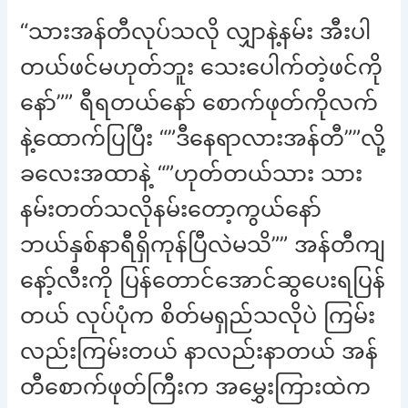
“သားအန်တီလုပ်သလို လျှာနဲ့နမ်း အီးပါ
တယ်ဖင်မဟုတ်ဘူး သေးပေါက်တဲ့ဖင်ကို
နော်”” ရီရတယ်နော် စောက်ဖုတ်ကိုလက်
နဲ့ထောက်ပြပြီး “”ဒီနေရာလားအန်တီ””လို့
ခလေးအထာနဲ့ “”ဟုတ်တယ်သား သား
နမ်းတတ်သလိုနမ်းတော့ကွယ်နော်
ဘယ်နှစ်နာရီရှိကုန်ပြီလဲမသိ”” အန်တီကျ
နော့်လီးကို ပြန်တောင်အောင်ဆွပေးရပြန်
တယ် လုပ်ပုံက စိတ်မရှည်သလိုပဲ ကြမ်း
လည်းကြမ်းတယ် နာလည်းနာတယ် အန်
တီစောက်ဖုတ်ကြီးက အမွှေးကြားထဲက