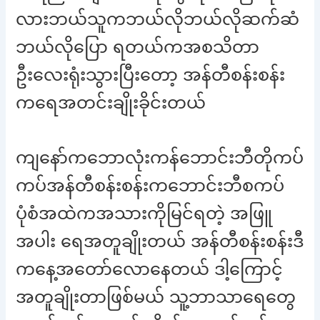
လားဘယ်သူကဘယ်လိုဘယ်လိုဆက်ဆံ
ဘယ်လိုပြော ရတယ်ကအစသိတာ
ဦးလေးရုံးသွားပြီးတော့ အန်တီစန်းစန်း
ကရေအတင်းချိုးခိုင်းတယ်
ကျနော်ကဘောလုံးကန်ဘောင်းဘီတိုကပ်
ကပ်အန်တီစန်းစန်းကဘောင်းဘီစကပ်
ပုံစံအထဲကအသားကိုမြင်ရတဲ့ အဖြူ
အပါး ရေအတူချိုးတယ် အန်တီစန်းစန်းဒီ
ကနေ့အတော်လောနေတယ် ဒါ့ကြောင့်
အတူချိုးတာဖြစ်မယ် သူ့ဘာသာရေတွေ