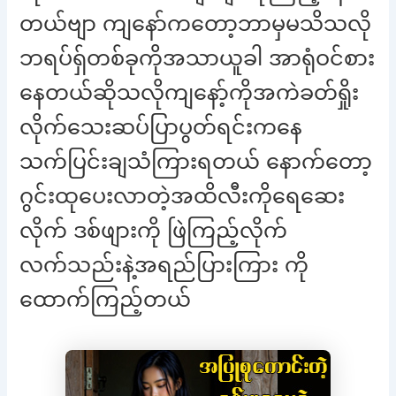
တယ်ဗျာ ကျနော်ကတော့ဘာမှမသိသလို
ဘရပ်ရှ်တစ်ခုကိုအသာယူခါ အာရုံဝင်စား
နေတယ်ဆိုသလိုကျနော့်ကိုအကဲခတ်ရှိုး
လိုက်သေးဆပ်ပြာပွတ်ရင်းကနေ
သက်ပြင်းချသံကြားရတယ် နောက်တော့
ဂွင်းထုပေးလာတဲ့အထိလီးကိုရေဆေး
လိုက် ဒစ်ဖျားကို ဖြဲကြည့်လိုက်
လက်သည်းနဲ့အရည်ပြားကြား ကို
ထောက်ကြည့်တယ်