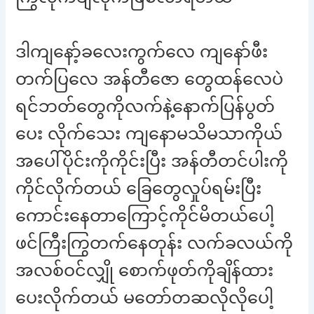
ဒါကျနော့်ခလေးကွက်လေ ကျနော်ဖီး
တက်ပြလေ အန်တီဇော တွေထန်လေပဲ
ရင်ဘတ်တွေကိုလက်နဲ့နောက်ပြန်ပွတ်
ပေး လိုက်သေး ကျနောမသိမသာကိုယ်
အပေါ်ပိုင်းကိုကိုင်းပြီး အန်တီတင်ပါးကို
ကိုင်လိုက်တယ် ခြေတွေလှုပ်ရမ်းပြီး
ကောင်းနေတာကြောင့်ကိုင်မိတယ်ပေါ့
ဖင်ကြီးကြွတက်နေတုန်း လက်ခလယ်ကို
အလစ်ဝင်လျှို စောက်ဖုတ်ကိုချိန်ထား
ပေးလိုက်တယ် မတော်တဆလိုလိုပေါ့