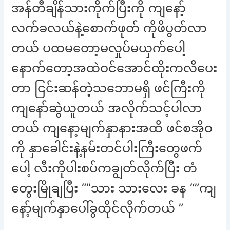
အန်တီချိန်သားကိုက်ပြီးကို ကျနော့်
လက်ခလယ်နဲ့စောက်ဖုတ် ကိုဖိပွတ်လာ
တယ် ပထမတော့မလှုပ်မယှက်ပေါ့
နောက်တော့အထဲဝင်အောင်ထိုးကလိပေး
တာ ငြင်းဆန်တဲ့သဘောမရှိ ဖင်ကြီးကို
ကျနော်ဆွဲယူတယ် အလိုက်သင့်ပါလာ
တယ် ကျနော့မျက်နှာနားအထိ ဖင်စအိုဝ
ကို နှာခေါင်းနဲ့နမ်းတင်ပါးကြီးတွေဖက်
ပေါ့ လီးကိုပါးစပ်ကချွတ်လိုက်ပြီး တံ
တွေးမြိုချပြီး “”သား သားလေး ခန “”ကျ
နော့်မျက်နှာပေါ်ခွထိုင်လိုက်တယ် ”