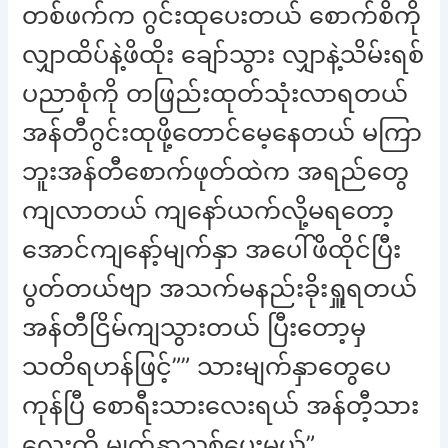
တစ်ဖက်က ဂွင်းထုပေးတယ် စောက်စိကို
လျှာထိပ်နဲ့ဖိထိုး ချော်သွား လျှာနဲ့သိမ်းရစ်
ပညာစုံကို တဖြည်းထုတ်သုံးလာရတယ်
အန်တီဂွင်းထုဖို့တောင်မေ့နေတယ် မကြာ
ဘူးအန်တီစောက်ဖုတ်ထဲက အရည်တွေ
ကျလာတယ် ကျနော်ယက်လို့မရတော့
အောင်ကျနော့်မျက်နှာ အပေါ်ဖိထိုင်ပြီး
ပွတ်တယ်ဗျာ အသက်မနည်းခိုးရှူရတယ်
အန်တီငြိမ်ကျသွားတယ် ပြီးတော့မှ
သတိရဟန်ဖြင့်”” သားမျက်နှာတွေပေ
ကုန်ပြီ စောရီးသားလေးရယ် အန်တီ့သား
လေးကို မျက်နှာသစ်ပေးမယ်”