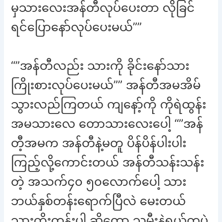
မှသားလေးအန်တီလုပ်ပေးတာ လိုခြင်
ရင်ပြောနော်လုပ်ပေးမယ်””
“”အန်တီလည်း သားကို ခိုင်းနော်သား
ကြိုးစားလုပ်ပေးမယ်”” အန်တီအမအိမ်
သွားလည်ကြတယ် ကျနော့်ကို ကိုရဲထွန်း
အမသားလေ တောသားလေးပေါ့ “”အန်
တီ့အမက အန်တီနဲ့မတူ ပိန်ပိန်ပါးပါး
ကြည့်လို့ကောင်းတယ် အန်တီသန်းသန်း
တဲ့ အသက်၄၀ ၅၀လောက်ပေါ့ သား
ဘယ်နှစ်တန်းရောက်ပြီလဲ မေးတယ်
သားကိုးတန်းပါ ဆိုတော့ သမီးနဲ့ရွယ်တူပဲ