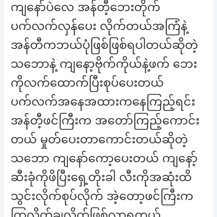
ကျနော်ပဲလေ အန်တီ့ဘေးတိုက်
ပက်လက်လှန်ပေး လိုက်တယ်အကြံနဲ့
အန်တီကဘယ်ပုံဖြစ်ဖြစ်ရပါတယ်ဆိုတဲ့
သဘောနဲ့ ကျနော့ဗိုက်ကိုယ်နဲ့ဖက် ဘေး
ကိုလက်ထောက်ပြီးစုပ်ပေးတယ်
ပက်လက်အနေအထားကနေကြည့်ရင်း
အန်တီ့ဖင်ကြီးက အတော်ကြည့်ကောင်း
တယ် မှုတ်ပေးတာကောင်းတယ်ဆိုတဲ့
သဘော ကျနော်ကော့ပေးတယ် ကျနော့်
ဆီးခုံကိုဖိပြီးရှေ့တိုးခါ လီးကိုအဆုံးထိ
သွင်းလိုက်စုပ်လိုက် အဲ့တော့ဖင်ကြီးက
ကြွလိုက်ချလိုက်ဖြစ်လာရတယ်