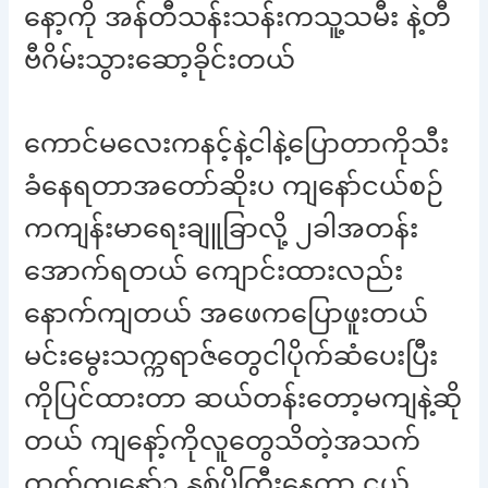
နော့ကို အန်တီသန်းသန်းကသူ့သမီး နဲ့တီ
ဗီဂိမ်းသွားဆော့ခိုင်းတယ်
ကောင်မလေးကနင့်နဲ့ငါနဲ့ပြောတာကိုသီး
ခံနေရတာအတော်ဆိုးပ ကျနော်ငယ်စဉ်
ကကျန်းမာရေးချူခြာလို့ ၂ခါအတန်း
အောက်ရတယ် ကျောင်းထားလည်း
နောက်ကျတယ် အဖေကပြောဖူးတယ်
မင်းမွေးသက္ကရာဇ်တွေငါပိုက်ဆံပေးပြီး
ကိုပြင်ထားတာ ဆယ်တန်းတော့မကျနဲ့ဆို
တယ် ကျနော့်ကိုလူတွေသိတဲ့အသက်
ထက်ကျနော်၃ နှစ်ပိုကြီးနေတာ ငယ်