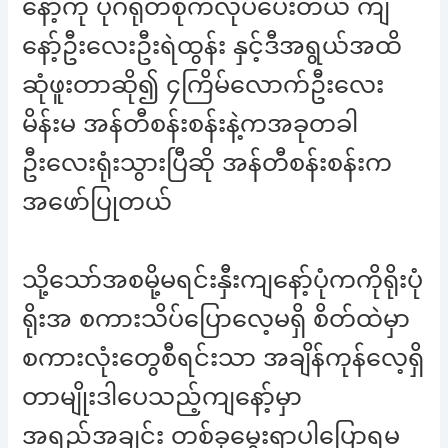
နော့်ကို ပိုဂရုတစိုက်လုပ်ပေးတယ် ကျ
နော့်ဦးလေးဦးရဲထွန်း နှင့်ဒီအရွယ်အထိ
ဆုံဖူးတာဆို၍ ၄ကြိမ်လောက်ဦးလေး
မိန်းမ အန်တီစန်းစန်းနဲ့ကအခုတခါ
ဦးလေးရုံးသွားပြီဆို အန်တီစန်းစန်းက
အဖော်ပြုတယ်
သို့သော်အစမို့မရင်းနှီးကျနော့်ပုံကကိုရိုးပုံ
ရိုးအ စကားသိပ်ပြောလေ့မရှိ စိတ်ထဲမှာ
စကားလုံးတွေစီရင်းသာ အချိန်ကုန်လေ့ရှိ
တာမျိုးဒါပေသည့်ကျနော့်မှာ
အရည်အချင်း တစ်ခုမွေးရာပါပြောရမ