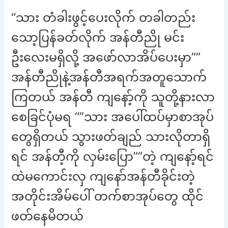
“သား တံခါးဖွင့်ပေးလိုက် တခါတည်း
သော့ပြန်ခတ်လိုက် အန်တီညို မင်း
ဦးလေးမရှိလို့ အဖော်လာအိပ်ပေးမှာ””
အန်တီညိုနဲ့အန်တီအရက်အတူသောက်
ကြတယ် အန်တီ ကျနော့်ကို သူတို့နားလာ
စေခြင်ပုံမရ “”သား အပေါ်ထပ်မှာစာအုပ်
တွေရှိတယ် သွားဖတ်ချည် သားလိုတာရှိ
ရင် အန်တီ့ကို လှမ်းပြော””တဲ့ ကျနော့်ရင်
ထဲမကောင်းလှ ကျနော်အန်တီခိုင်းတဲ့
အတိုင်းအိမ်ပေါ် တက်စာအုပ်တွေ ထိုင်
ဖတ်နေမိတယ်