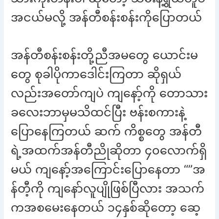
အငယ်မလို့ အန်တီစန်းစန်းကိုပြောတယ်
အန်တီစန်းစန်းတို့ညီအမတွေ ယောင်းမ
တွေ စုခါပိုကာဒေါင်းကြတာ ဆိုရှယ်
လည်းအတော်ကျပဲ ကျနော့်ကို တောသား
ခလေးဘာမှမသိထင်ပြီး ဗန်းစကားနဲ့
ပြောနေကြတယ် ဆက် ကိစ္စတွေ အန်တီ
ရဲ့အထက်အန်တီညိုဆိုတာ ၄၀လောက်ရှိ
မယ် ကျနော့်အကြောင်းပြောနေတာ “”အ
န်တီ့ကို ကျနော်လူပျိုဖြစ်ပြီလား အသက်
ကအစမေးနေတယ် ၁၄နှစ်ဆိုတော့ ဆေ့