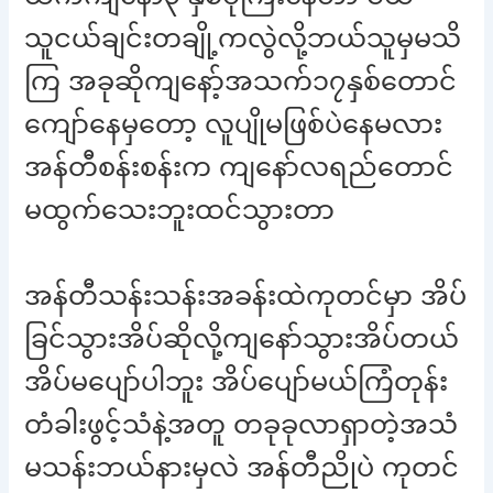
သူငယ်ချင်းတချို့ကလွဲလို့ဘယ်သူမှမသိ
ကြ အခုဆိုကျနော့်အသက်၁၇နှစ်တောင်
ကျော်နေမှတော့ လူပျိုမဖြစ်ပဲနေမလား
အန်တီစန်းစန်းက ကျနော်လရည်တောင်
မထွက်သေးဘူးထင်သွားတာ
အန်တီသန်းသန်းအခန်းထဲကုတင်မှာ အိပ်
ခြင်သွားအိပ်ဆိုလို့ကျနော်သွားအိပ်တယ်
အိပ်မပျော်ပါဘူး အိပ်ပျော်မယ်ကြံတုန်း
တံခါးဖွင့်သံနဲ့အတူ တခုခုလာရှာတဲ့အသံ
မသန်းဘယ်နားမှလဲ အန်တီညိုပဲ ကုတင်