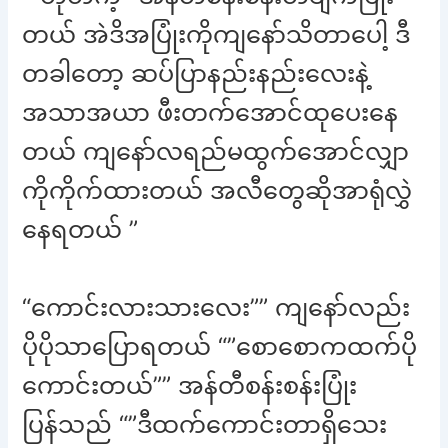
တယ် အဲဒိအပြုံးကိုကျနော်သိတာပေါ့ ဒီ
တခါတော့ ဆပ်ပြာနည်းနည်းလေးနဲ့
အသာအယာ ဖီးတက်အောင်ထုပေးနေ
တယ် ကျနော်လရည်မထွက်အောင်လျှာ
ကိုကိုက်ထားတယ် အလီတွေဆိုအာရုံလွှဲ
နေရတယ် ”
“ကောင်းလားသားလေး”” ကျနော်လည်း
ပိုပိုသာပြောရတယ် “”စောစောကထက်ပို
ကောင်းတယ်”” အန်တီစန်းစန်းပြုံး
ပြန်သည် “”ဒီထက်ကောင်းတာရှိသေး