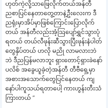
ဟုတ်ကဲ့လို့သာဖြေလိုက်တယ်အန်တီ
ညစာပြင်နေတာတွေ့တာနဲ့ဦးလေးက ဒီ
ညရုံးမှာအိပ်မှာဖြစ်ကြောင်းပြောလိုက်
တယ် အန်တီလည်းအံ့ဩပျော်ရွှင်သွားပုံ
ရတယ် တယ်လီဖုန်းဆီသွားပြီးဖုန်းနံပါတ်
တွေနှိပ်တယ် ဟလို မညို လာမလားဘဲ
ဘဲ ဒီညပြန်မလာဘူး ရှားတောင့်ရှားခဲနော်
ပလိစ် အခွေယူခဲ့တဲ့အန်တီ တီဗီရှေ့မှာ
အစားအသောက်တွေပြင်နေတယ် ကျ
နော်ပါကူသယ်ရတာပေါ့ ကားဟွန်းတီးသံ
ကြားတယ် ”