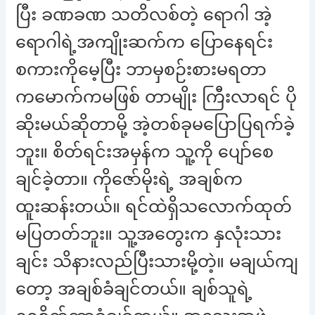
ပြီး ခဏခဏ သတိလစ်တဲ့ ရောဂါ အဲ့
ရောဂါရဲ့အကျိုးဆက်က ပြောနေရင်း
စကားကိုမေ့ပြီး ဘာမှစဉ်းစားမရတာ
ကမောက်ကမဖြစ် တာမျိုး ကြီးလာရင် ပို
ဆိုးမယ်ဆိုတာမို့ အဲ့တစ်ခုမပြောပြရက်ခဲ့
ဘူး။ စိတ်ရင်းအမှန်က သူ့ကို ပျော်စေ
ချင်ခဲ့တာ။ ကိုဇော်မိုးရဲ့ အချစ်က
ထူးဆန်းတယ်။ ရင်ထဲရှိသလောက်ထုတ်
မပြတတ်ဘူး။ သူ့အတွေးက နှလုံးသား
ချင်း သိနားလည်ပြီးသားမို့တဲ့။ မချယ်ကျ
တော့ အချစ်ခံချင်တယ်။ ချစ်သူရဲ့