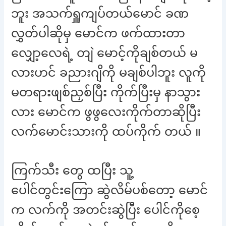
ဘူး အသက်ရှူကျပ်တယ်မောင် ခဏ
လွှတ်ပါဆိုမှ မောင်က ဖက်ထားတာ
လျှော့လေရဲ့ တျဲ မောင့်ကိုချစ်တယ် မ
လားဟင် ခညားဂျိကို မချစ်ပါဘူး လူကို
မတရားဖျစ်ညှစ်ပြီး ကိုက်ပြီးမှ နာသွား
လား မောင်က ဖွဖွလေးကိုက်တာဆိုပြီး
လက်မောင်းသားကို ထပ်ကိုက် တယ် ။
ကြက်သီး တွေ ထပြီး သူ့
ပေါင်တွင်းကြော ဆွဲလိမ်ပစ်တော့ မောင်
က လက်ကို အတင်းဆွဲပြီး ပေါင်ကိုစေ့