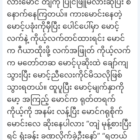
လားမောင် တျဲကို ပြိုင်ဖြူမလားဆိုပြီး စ
နောက်နေကြတယ်။ ကားမောင်းနေတဲ့
မောင့်ပခုံးကိုမှီပြီး ပေါင်ပေါ်မှာ မောင့်
လက်နဲ့ ကိုယ့်လက်တင်ထားရင်း မောင်
က ဂီယာထိုးဖို့ လက်အဖြုတ် ကိုယ့်လက်
က မတော်တဆ မောင့်ပုဆိုးထဲ ချော်ကျ
သွားပြီး မောင့်ညီလေးကိုင်မိသလိုဖြစ်
သွားရတယ်။ ထူပူပြီး မောင့်မျက်နှာကို
မော့ အကြည့် မောင်က ရုတ်တရက်
ကိုယ့်ကို အနမ်း လန့်ပြီး မောင်ဂရုစိုက်
မောင်းလေ ဆိုးနေပါလား “တျဲ မုန့်စားပြီး
ရင် ရုံးခန်း ခဏလိုက်ခဲ့ဦးနော်” “ရတယ်