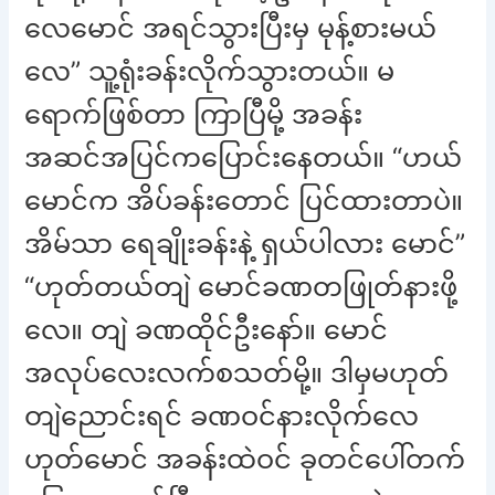
လေမောင် အရင်သွားပြီးမှ မုန့်စားမယ်
လေ” သူ့ရုံးခန်းလိုက်သွားတယ်။ မ
ရောက်ဖြစ်တာ ကြာပြီမို့ အခန်း
အဆင်အပြင်ကပြောင်းနေတယ်။ “ဟယ်
မောင်က အိပ်ခန်းတောင် ပြင်ထားတာပဲ။
အိမ်သာ ရေချိုးခန်းနဲ့ ရှယ်ပါလား မောင်”
“ဟုတ်တယ်တျဲ မောင်ခဏတဖြုတ်နားဖို့
လေ။ တျဲ ခဏထိုင်ဦးနော်။ မောင်
အလုပ်လေးလက်စသတ်မို့။ ဒါမှမဟုတ်
တျဲညောင်းရင် ခဏဝင်နားလိုက်လေ
ဟုတ်မောင် အခန်းထဲဝင် ခုတင်ပေါ်တက်