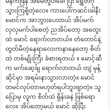
မနက်ဖြန် အမေတို့ပါခေါ်ပြီး ရွှေတိဂုံ
သွားကြစို့တဲ့လေ။ ကားပေါ်ကဆင်းခါနီး
မောင်က အာဘွားပေးတယ် အိပ်မက်
လှလှမက်ပါစေတဲ့ ညအိပ်တော့ အတွေး
ထဲ မောင် ရောက်လာတယ်။ တံတောင်နဲ့
တွတ်မိတဲ့နေရာလေးကနာနေတော့ စိတ်
ထဲ တစ်မျိုးကြီး ခံစားရတယ် ။ မောင့်ဆီ
က မက်ဆေ့ခ်ျ ရောက်လာတယ် တျဲ မုန့်
ဆိုင်မှာ အရမ်းနာသွားလားတဲ့။ မောင်
တမင်လုပ်တာမဟုတ်ရပါဘူးဗျာတဲ့။ သူ
ပြောမှ လူက စိတ်ထဲ ရှိန်းခနဲ ဖြစ်ရော
လေ။ အိပ်တော့မယ် မောင် ဆိုပြီး