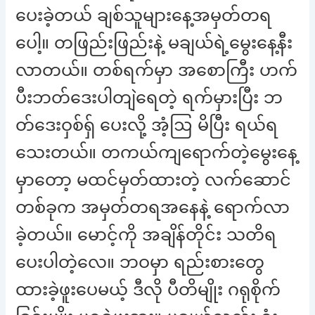
ပေးခဲ့တယ် ချစ်သူများနေ့အမှတ်တရ
ပေါ့။ တဖြည်းဖြည်းနဲ့ မချယ်ရဲ့မွေးနေ့နီး
လာတယ်။ တစ်ရက်မှာ အစောကြီး ဟက်
ပီးဘတ်ဒေးပါတျဲရေတဲ့ ရက်မှားပြီး ဘ
တ်ဒေးဝှစ်ရ်ှ ပေးလို့ အံ့ဩ မိပြီး ရယ်ရ
သေးတယ်။ တကယ်ကျရောက်တဲ့မွေးနေ့
မှာတော့ မထင်မှတ်ထားတဲ့ လက်ဆောင်
တစ်ခုက အမှတ်တရအနေနဲ့ ရောက်လာ
ခဲ့တယ်။ မောင့်ကို အချိန်တိုင်း သတိရ
ပေးပါတဲ့လေ။ ဘဝမှာ ရည်းစားတွေ
ထားခဲ့ဖူးပေမယ့် ဒီလို ပီတိမျိုး ဂရုစိုက်