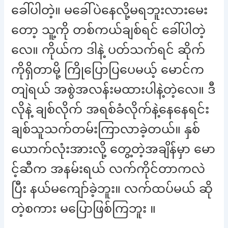
ခေါ်ပါတဲ့။ မခေါ်ပဲနေလို့မရဘူးလားမေး
တော့ သူ့ကို တစ်ကယ်ချစ်ရင် ခေါ်ပါတဲ့
လေ။ ကိုယ်က ဒါနဲ့ ပတ်သက်ရင် ဆိုက်
ကိုရှိတာမို့ ကြိုပြောပြပေမယ့် မောင်က
တျဲရယ် အစွဲအလန်းမထားပါနဲ့တဲ့လေ။ ဒီ
လိုနဲ့ ချစ်လိုက် အရစ်ခံလိုက်နဲ့နေနေရင်း
ချစ်သူသက်တမ်းကြာလာခဲ့တယ်။ နှစ်
ယောက်လုံးအားလို့ တွေ့တဲ့အချိန်မှာ မော
င့်ဆီက အနမ်းရယ် လက်ကိုင်တာကလဲ
ပြီး နယ်မကျော်ခဲ့ဘူး။ လက်ထပ်မယ် ဆို
တဲ့စကား မပြောဖြစ်ကြဘူး ။