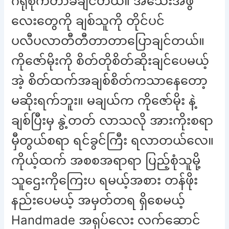
ဂရုစိုက်တာခံချင်တယ်။ အသေးအဖွဲ
လေးတွေကို ချစ်သူကို တိုင်ပင်
ပလီပလာတီတီတာတာပြောချင်တယ်။
ကိုဇော်မိုးကို စိတ်တိုစိတ်ဆိုးချင်ပေမယ့်
အဲ့ စိတ်ထက်အချစ်စိတ်ကသာနေတော့
မဆိုးရက်ဘူး။ မချယ်က ကိုဇော်မိုး နဲ့
ချစ်ပြီးမှ နွဲ့တတ် လာသလို အားကိုးစရာ
မှီတွယ်စရာ ရင်ခွင်ကြီး ရလာတယ်လေ။
ကိုယ့်ထက် အစစအရာရာ ပြည့်စုံသူမို့
သူဌေးကိုကြေးပ ရမယ့်အစား တန်ဖိုး
နည်းပေမယ့် အမှတ်တရ ရှိစေမယ့်
Handmade အရုပ်လေး လက်ဆောင်