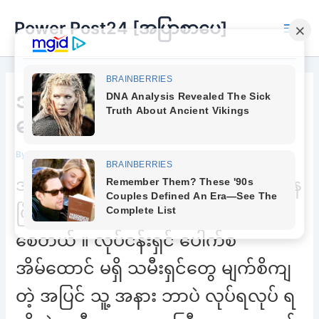
Skip
Power Post24 [အပြာစာပေ]
to
Main
content
Men
ဒါလေးတော့ ချမ်းသာပေးပါ
မောင်
By
Chee Buu
/
March 13, 2023
အသား ညိုညို မျက်နှာကအမြဲ ပြုံးချိုနေ
ပြီး သဘော ကောင်းမှန်း မြင်ရုံနဲ့ သိသာ
စေတယ် ။ လုပ်ငန်းရှင် ပေါက်စ
အိမ်ထောင် မရှိ သမီးရှင်တွေ မျက်စိကျ
တဲ့ အပြင် သူ့ အနား ဘာပဲ လုပ်ရလုပ် ရ