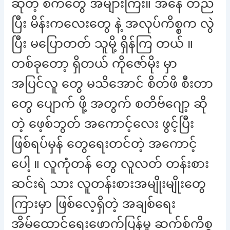
ဆိုတဲ့ စကီတွေ အများကြီး။ အနေ တည်
ပြီး မိန်းကလေးတွေ နဲ့ အလုပ်ကိစ္စက လွဲ
ပြီး မပြောတတ် သူမို့ ရှိန်ကြ တယ် ။
တစ်ခုတော့ ရှိတယ် ကိုဇော်မိုး မှာ
အပြင်လူ တွေ မသိအောင် စိတ်ဖိ စီးတာ
တွေ ပျောက် ဖို့ အတွက် စတိဗ်ဂျော့ ဆို
တဲ့ ဖေ့စ်ဘွတ် အကောင့်လေး ဖွင့်ပြီး
ဖြစ်ရပ်မှန် တွေရေးတင်တဲ့ အကောင့်
ပေါ့ ။ လူကုံတန် တွေ လူလတ် တန်းစား
ဆင်းရဲ သား လူတန်းစားအမျိုးမျိုးတွေ
ကြားမှာ ဖြစ်လေ့ရှိတဲ့ အချစ်ရေး
အိမ်ထောင်ရေးဖောက်ပြန်မှု ဆက်စ်ကိစ္စ