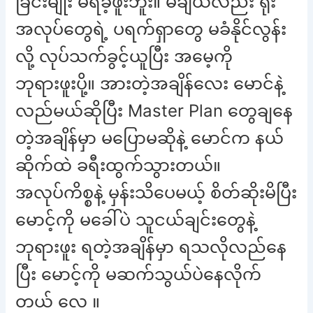
ခြင်းမျိုး မရခဲ့ဖူးဘူး။ မချယ်လည်း ရုံး
အလုပ်တွေရဲ့ ပရက်ရှာတွေ မခံနိုင်လွန်း
လို့ လုပ်သက်ခွင့်ယူပြီး အမေ့ကို
ဘုရားဖူးပို့။ အားတဲ့အချိန်လေး မောင်နဲ့
လည်မယ်ဆိုပြီး Master Plan တွေချနေ
တဲ့အချိန်မှာ မပြောမဆိုနဲ့ မောင်က နယ်
ဆိုက်ထဲ ခရီးထွက်သွားတယ်။
အလုပ်ကိစ္စနဲ့ မှန်းသိပေမယ့် စိတ်ဆိုးမိပြီး
မောင့်ကို မခေါ်ပဲ သူငယ်ချင်းတွေနဲ့
ဘုရားဖူး ရတဲ့အချိန်မှာ ရသလိုလည်နေ
ပြီး မောင့်ကို မဆက်သွယ်ပဲနေလိုက်
တယ် လေ ။