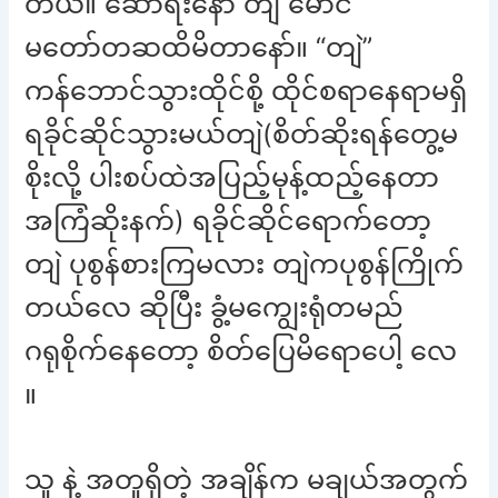
တယ်။ ဆောရီးနော် တျဲ မောင်
မတော်တဆထိမိတာနော်။ “တျဲ”
ကန်ဘောင်သွားထိုင်စို့ ထိုင်စရာနေရာမရှိ
ရခိုင်ဆိုင်သွားမယ်တျဲ(စိတ်ဆိုးရန်တွေ့မ
စိုးလို့ ပါးစပ်ထဲအပြည့်မုန့်ထည့်နေတာ
အကြံဆိုးနက်) ရခိုင်ဆိုင်ရောက်တော့
တျဲ ပုစွန်စားကြမလား တျဲကပုစွန်ကြိုက်
တယ်လေ ဆိုပြီး ခွံ့မကျွေးရုံတမည်
ဂရုစိုက်နေတော့ စိတ်ပြေမိရောပေါ့ လေ
။
သူ နဲ့ အတူရှိတဲ့ အချိန်က မချယ်အတွက်