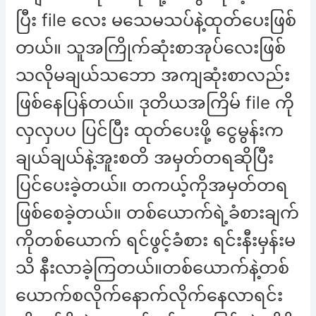
ပြီး file လေး မသေမသပ်နဲ့ထုတ်ပေးဖြစ်
တယ်။ သူအကြိုက်ဆုံးစာအုပ်လေးဖြစ်
သလိုမချယ်သဘော အကျဆုံးစာလည်း
ဖြစ်နေပြန်တယ်။ ဒုတိယအကြိမ် file ကို
လှလှပပ ပြင်ပြီး ထုတ်ပေးဖို့ ငွေမွန်းက
ချယ်ချယ်နဲ့အူးစတိ အမှတ်တရဆိုပြီး
ပြင်ပေးခဲ့တယ်။ တကယ့်ကိုအမှတ်တရ
ဖြစ်စေခဲ့တယ်။ တစ်ယောက်ရဲ့ခံစားချက်
ကိုတစ်ယောက် ရင်ဖွင့်ခံစား ရင်းနီးမှန်းမ
သိ နီးလာခဲ့ကြတယ်။တစ်ယောက်နဲ့တစ်
ယောက်စလိုက်နောက်လိုက်နေလာရင်း