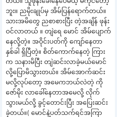
တယ်။ သူဖုန်းခေါ်နေပေမယ့် မကိုင်တော့
ဘူး။ ညမိုးချုပ်မှ အိမ်ပြန်ရောက်တယ်။
သားအမိတွေ ညစာစားပြီး တဲ့အချိန် ဖုန်း
ဝင်လာတယ် ။ တျဲရေ မောင် အိမ်ပျောက်
နေလို့တဲ့။ အဝိုင်းပတ်ကို ကျော်နေတာ
နှစ်ခါ ရှိပြီတဲ့။ စိတ်ကောက်နေတဲ့ ကြား
က သနားမိပြီး တျဲဆင်းလာခဲ့မယ်မောင်
လို့ပြောမိသွားတယ်။ အိမ်အောက်ဆင်း
မလို့လုပ်တော့ အမေကဘယ်လဲတဲ့ ကို
ဇော်မိုး လာခေါ်နေတာအမေလို့ လိုက်
သွားမယ်လို့ ခွင့်တောင်းပြီး အပြေးဆင်း
ခဲ့တယ်။( မောင်နဲ့ပတ်သက်ရင်အကြာ