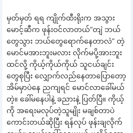
မှတ်မှတ် ရရ ကျိုက်ထီးရိုးက အသွား
မောင့်ဆီက ဖုန်းဝင်လာတယ်“တျဲ ဘယ်
တွေသွား ဘယ်တွေရောက်နေတာလဲ” တဲ့
မောင်မအားဘူးမလား လိုက်မပို့အားဘူး
ထင်လို့ ကိုယ့်ကိုယ်ကိုယ် သူငယ်ချင်း
တွေစုပြီး လျှောက်လည်နေတာပြောတော့
အိမ်မှာပဲနေ ညကျရင် မောင်လာခေါ်မယ်
တဲ့။ ခေါ်မနေပါနဲ့ ခညားနဲ့ ပြတ်ပြီ။ ကိုယ့်
ကို အရေးမလုပ်တဲ့သူမျိုး မချစ်တာပဲ
ကောင်းတယ်ဆိုပြီး ရန်လုပ် ဖုန်းချလိုက်