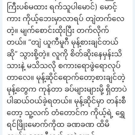
ကြီးပစ်မထား ရက်သူပါမောင်) မောင့်
ကား ကိုယ့်ဘေးမှာလာရပ် တျဲတက်လေ
တဲ့။ မျက်စောင်းထိုးပြီး တက်လိုက်
တယ်။ “တျဲ ယူကီမူဂီ မုန့်စားချင်တယ်
ဆို” သွားစို့တဲ့။ လူကို စိတ်ဆိုးနေမှန်းသိ
သားနဲ့ မသိသလို စကားရောဖွဲရောလုပ်
တာလေ။ မုန့်ဆိုင်ရောက်တော့စားချင်တဲ့
မုန့်တွေက ကုန်တာ ခပ်များများမို့ ရှိတာပဲ
ပါဆယ်ဝယ်ခဲ့ရတယ်။ မုန့်ဆိုင်မှာ တန်းစီ
တော့ သူ့လက် တံတောင်က ကိုယ့်ရဲ့ ရွှေ
ရင်ဖြိုးမောက်ကိုထ ခဏခဏ ထိမိ