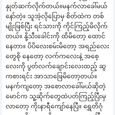
နှုတ်ဆက်လိုက်တယ်။မနက်လာခေါ်မယ်
နော်တဲ့။ သူအဲ့လိုပြောမှ စိတ်ထဲက တစ်
မျိုးဖြစ်ပြီး ရင်သားကို ကိုင်ကြည့်မိလိုက်
တယ်။ နို့သီးခေါင်းကို ထိမိတော့ ထောင်
နေတာ။ ပိပိလေးစမ်းမိတော့ အရည်လေး
တွေစို နေတော့ လက်ကလေးနဲ့ အစေ့
လေးကို ပွတ်လက်ချောင်းလေးထည့် ဆွ
ကစားရင်း အာသာဖြေမိတော့တယ်။
မနက်ကျတော့ အစောလာခေါ်မယ်ဆိုတဲ့
မောင်က သူ့ဆိုက်တွေထဲပတ်ကြည့်ပြီးမှ
လာတော့ ကိုးနာရီကျော်နေပြီ။ ရွှေတိဂုံ