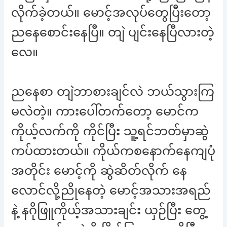
လိုက်ခဲ့တယ်။ မောင့်အလုပ်တွေပြီးတော့
ညနေစောင်းနေပြီ။ တျဲ ပျင်းနေပြီလားတဲ့
လေ။
ညနေစာ တျဲဘာစားချင်လဲ ဘယ်သွားကြ
မလဲတဲ့။ ကားပေါ်တက်တော့ မောင်က
ကိုယ့်လက်ကို ကိုင်ပြီး သူ့ရင်ဘတ်မှာဆွဲ
ကပ်ထားတယ်။ ကိုယ်ကစနောက်နေကျပုံ
အတိုင်း မောင့်ကို ဆွဲဆိတ်လိုက် နေ
လောင်လို့ညိုနေတဲ့ မောင့်အသားအရည်
နဲ့ နဂိုဖြူကိုယ့်အသားချင်း ယှဉ်ပြီး တွေ့