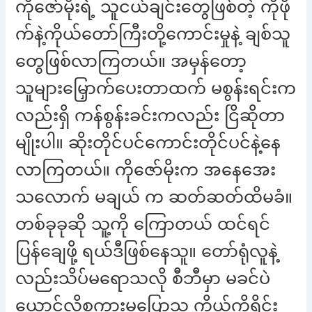
ကိုဇော်မိုးရဲ့ သူငယ်ချင်းတွေဖြစ်တဲ့ ကိုဖို
က်နဲ့ကိုယ်တော်ကြီးတို့ကောင်းမှုနဲ့ ချစ်သူ
တွေဖြစ်လာကြတယ်။ အမှန်တော့
သူများမြှောက်ပေးတာထက် မစွန်းရင်းက
လည်းရှိ ကန်စွန်းခင်းကလည်း ငြိဆိုတာ
မျိုးပါ။ ဆိုးတိုင်ပင်ကောင်းတိုင်ပင်နဲ့နေ
လာကြတယ်။ ကိုဇော်မိုးက အနေအေး
သလောက် မချယ် က ဆတ်ဆတ်ထိမခံ။
တစ်ခုခုဆို သူ့ကို ကြောတယ် ထင်ရင်
ပြန်ချေဖို့ ရယ်ဒီဖြစ်နေသူ။ တော်ရုံလူနဲ့
လည်းသိပ်မရောသလို စီဘီမှာ မခင်ပဲ
ယောင်လို့စကားမပြောသူ ကိုယ့်ကိုရိုင်း