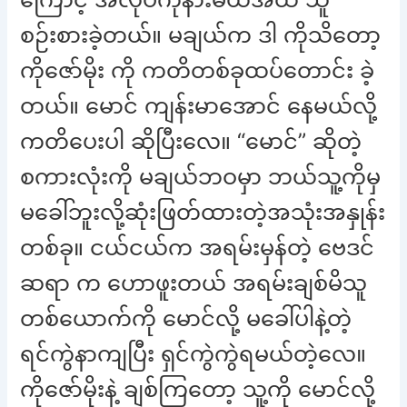
စဉ်းစားခဲ့တယ်။ မချယ်က ဒါ ကိုသိတော့
ကိုဇော်မိုး ကို ကတိတစ်ခုထပ်တောင်း ခဲ့
တယ်။ မောင် ကျန်းမာအောင် နေမယ်လို့
ကတိပေးပါ ဆိုပြီးလေ။ “မောင်” ဆိုတဲ့
စကားလုံးကို မချယ်ဘဝမှာ ဘယ်သူ့ကိုမှ
မခေါ်ဘူးလို့ဆုံးဖြတ်ထားတဲ့အသုံးအနှုန်း
တစ်ခု။ ငယ်ငယ်က အရမ်းမှန်တဲ့ ဗေဒင်
ဆရာ က ဟောဖူးတယ် အရမ်းချစ်မိသူ
တစ်ယောက်ကို မောင်လို့ မခေါ်ပါနဲ့တဲ့
ရင်ကွဲနာကျပြီး ရှင်ကွဲကွဲရမယ်တဲ့လေ။
ကိုဇော်မိုးနဲ့ ချစ်ကြတော့ သူ့ကို မောင်လို့