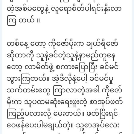
တဲ့အစ်မတွေနဲ့ လူရောစိတ်ပါရင်းနှီးလာ
ကြ တယ် ။
တစ်နေ့ တော့ ကိုဇော်မိုးက ချယ်ရီဇော်
ဆိုတာကို သူနဲ့ခင်တဲ့သူနဲ့နာမည်တူနေ
တော့ လာမိတ်ဖွဲ့ စကားပြောပြီး ခင်မင်
သွားကြတယ်။ အဲ့ဒီလိုနဲ့ပေါ့ ခင်မင်မှု
သက်တမ်းတွေ ကြာလာတဲ့အခါ ကိုဇော်
မိုးက သူပထမဆုံးရေးဖူးတဲ့ စာအုပ်ဖတ်
ကြည့်မလားလို့ မေးတယ်။ ဖတ်ပြီးရင်
ဝေဖန်ပေးပါမချယ်တဲ့။ သူ့စာအုပ်လေး