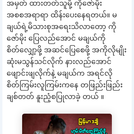
အမှတ် ထားတတ်သူမို့ ကိုဇော်မိုး
အစစအရာရာ ထိန်းပေးနေရတယ်။ မ
ချယ်ရဲ့မိသားစုအရေးသိလာတော့ ကို
ဇော်မိုး ပြေလည်အောင် မချယ်ကို
စိတ်လျှော့ဖို့ အဆင်ပြေစေဖို့ အကိုလိုမျိုး
ဆုံးမသွန်သင်လိုက် နားလည်အောင်
ဖျောင်းဖျလိုက်နဲ့ မချယ်က အရင်လို
စိတ်ကြမ်းလူကြမ်းကနေ တဖြည်းဖြည်း
ချစ်တတ် နူးညံ့စပြုလာခဲ့ တယ် ။