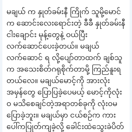
မချယ် က နှုတ်ခမ်းနီ ကြိုက် သူမို့မောင်
က ဆောင်းလေးရောင်းတဲ့ ခီခီ နှုတ်ခမ်းနီ
ငါးချောင်း မုန့်တွေနဲ့ ဝယ်ပြီး
လက်ဆောင်ပေးခဲ့တယ်။ မချယ်
လက်ဆောင် ရ လို့ပျော်တာထက် ချစ်သူ
က အသေးစိတ်ဂရုစိုက်တာမို့ ကြည်နူးရ
တယ်လေ။ မချယ်မောင့်ကို အားလုံး
အမှန်တွေ ပြောပြခဲ့ပေမယ့် မောင့်ကိုလုံး
ဝ မသိစေချင်တဲ့အရာတစ်ခုကို လုံးဝမ
ပြောခဲ့ဘူး။ မချယ်မှာ ငယ်စဉ်က ကား
ပေါ်ကပြုတ်ကျခဲ့လို့ ခေါင်းထဲသွေးခဲပိတ်