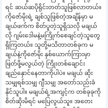
ရင် ဆယ်ဆပိုရိုင်းတတ်သူဖြစ်လာတယ်။
ကိုဇော်မိုးရဲ့ ချစ်သူဖြစ်တဲ့အချိန်မှာ မ
ချယ်ဖက်က စိတ်ပူတဲ့သူရှိသလို မချယ်
လို ဂျမ်းဒေါမနဲ့မကြိုက်စေချင်တဲ့သူတွေ
ရှိကြတယ်။ သူတို့မသိတာတစ်ခုက မ
ချယ်နဲ့ကိုဇော်မိုး နှစ်ယောက်ကြားမှာ
ဖြတ်ဖို့မလွယ်တဲ့ ကြိုးတစ်ချောင်း
ချည်နှောင်နေတာကိုပါပဲ။ မချယ် ဆိုး
သမျှရစ်သမျှ ဂျီသမျှ အတော်သည်းခံ
နိုင်သူပါ။ မချယ်ရဲ့အကျင့်က တစ်ခုခုကို
စိတ်ဆိုးမိရင် မပြေလွယ်သူ။ အတေး