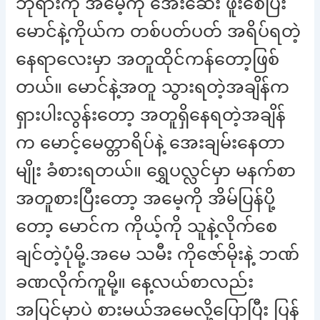
ဘုရားကို အမေ့ကို အေးဆေး ဖူးစေပြီး
မောင်နဲ့ကိုယ်က တစ်ပတ်ပတ် အရိပ်ရတဲ့
နေရာလေးမှာ အတူထိုင်ကန်တော့ဖြစ်
တယ်။ မောင်နဲ့အတူ သွားရတဲ့အချိန်က
ရှားပါးလွန်းတော့ အတူရှိနေရတဲ့အချိန်
က မောင့်မေတ္တာရိပ်နဲ့ အေးချမ်းနေတာ
မျိုး ခံစားရတယ်။ ရွှေပလ္လင်မှာ မနက်စာ
အတူစားပြီးတော့ အမေ့ကို အိမ်ပြန်ပို့
တော့ မောင်က ကိုယ့်ကို သူနဲ့လိုက်စေ
ချင်တဲ့ပုံမို့.အမေ သမီး ကိုဇော်မိုးနဲ့ ဘဏ်
ခဏလိုက်ကူမို့။ နေ့လယ်စာလည်း
အပြင်မှာပဲ စားမယ်အမေလို့ပြောပြီး ပြန်