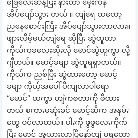
ခြေလေးဆန့်ပြီး နားတာ မှေးကနဲ
အိပ်ပျော်သွား တယ် ။ တျဲရေ ထတော့
ညနေစောင်းကြီး အိပ်ပျော်သွားတာလား။
ဖျားလိမ့်မယ်တျဲရေ ဆိုပြီး ဆွဲထူတာ
ကိုယ်ကခလေးဆိုးလို မောင်ဆွဲထူကွာ လို့
ဂျီတယ်။ မောင့်ခမျာ ဆွဲထူရရှာတယ်။
ကိုယ်က ညစ်ပြီး ဆွဲထားတော့ မောင့်
ခမျာ ကိုယ့်အပေါ် ပိကျလာပါရော
“မောင်” ထကွာ တျဲကစတာကို ဖိထား
တယ် စကားမဆုံးခင် မောင့်ဆီက အနမ်း
တွေ ဝင်လာတယ်။ ပါးကို ဖွဖွလေးကိုက်
ပြီး မောင် အူယားလာပြီနော်တျဲ မရတော့