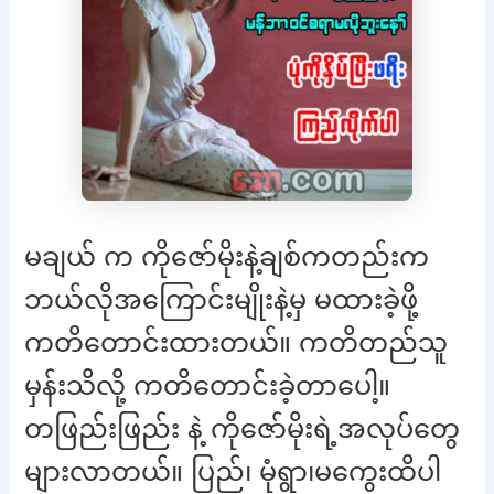
မချယ် က ကိုဇော်မိုးနဲ့ချစ်ကတည်းက
ဘယ်လိုအကြောင်းမျိုးနဲ့မှ မထားခဲ့ဖို့
ကတိတောင်းထားတယ်။ ကတိတည်သူ
မှန်းသိလို့ ကတိတောင်းခဲ့တာပေါ့။
တဖြည်းဖြည်း နဲ့ ကိုဇော်မိုးရဲ့အလုပ်တွေ
များလာတယ်။ ပြည်၊ မုံရွာ၊မကွေးထိပါ