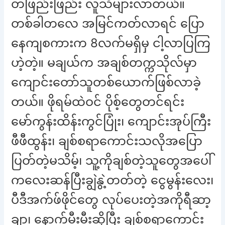
တဖြည်းဖြည်း လူသိများလာတယ်။
တစ်ခါတလေ အမြင်ကတ်လာရင် ပြော
နေကျစကားက 8လက်မရှိမှ ငါ့လာပြကြ
ဟဲ့တဲ့။ မချယ်က အချစ်တက္ကသိုလ်မှာ
ကျောင်းတော်သူတစ်ယောက်ဖြစ်လာခဲ့
တယ်။ ဖိုရမ်ထဲဝင် ပိုစ့်တွေတင်ရင်း
မော်ကွန်းထိန်းကွင်ပြုံး၊ ကျောင်းအုပ်ကြီး
ဖီဖီထွန်း၊ ချစ်စရာကောင်းသလိုအပြော
ပြတ်တဲ့မသိမ့်၊ သူ့ကိုချစ်တဲ့သူတွေအပေါ်
ကလေးဆန်ပြီးချွဲနွဲ့တတ်တဲ့ ငွေမွန်းလေး၊
ပီဒီအက်ဖ်ဖိုင်တွေ လုပ်ပေးတဲ့အကိုရီဆာ့
ချာ၊ နောက်မီးမီးဆိုပြီး ချစ်စရာကောင်း