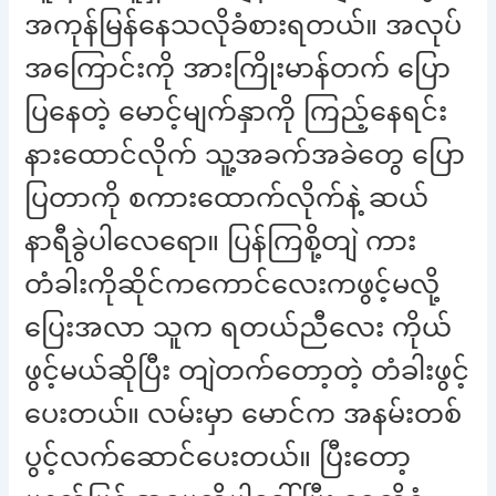
အကုန်မြန်နေသလိုခံစားရတယ်။ အလုပ်
အကြောင်းကို အားကြိုးမာန်တက် ပြော
ပြနေတဲ့ မောင့်မျက်နှာကို ကြည့်နေရင်း
နားထောင်လိုက် သူ့အခက်အခဲတွေ ပြော
ပြတာကို စကားထောက်လိုက်နဲ့ ဆယ်
နာရီခွဲပါလေရော။ ပြန်ကြစို့တျဲ ကား
တံခါးကိုဆိုင်ကကောင်လေးကဖွင့်မလို့
ပြေးအလာ သူက ရတယ်ညီလေး ကိုယ်
ဖွင့်မယ်ဆိုပြီး တျဲတက်တော့တဲ့ တံခါးဖွင့်
ပေးတယ်။ လမ်းမှာ မောင်က အနမ်းတစ်
ပွင့်လက်ဆောင်ပေးတယ်။ ပြီးတော့