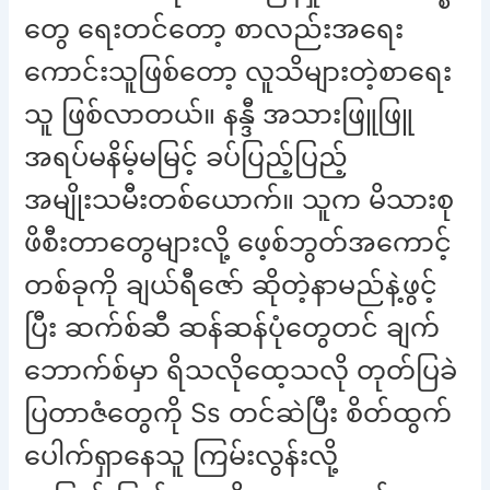
တွေ ရေးတင်တော့ စာလည်းအရေး
ကောင်းသူဖြစ်တော့ လူသိများတဲ့စာရေး
သူ ဖြစ်လာတယ်။ နန္ဒီ အသားဖြူဖြူ
အရပ်မနိမ့်မမြင့် ခပ်ပြည့်ပြည့်
အမျိုးသမီးတစ်ယောက်။ သူက မိသားစု
ဖိစီးတာတွေများလို့ ဖေ့စ်ဘွတ်အကောင့်
တစ်ခုကို ချယ်ရီဇော် ဆိုတဲ့နာမည်နဲ့ဖွင့်
ပြီး ဆက်စ်ဆီ ဆန်ဆန်ပုံတွေတင် ချက်
ဘောက်စ်မှာ ရိသလိုထေ့သလို တုတ်ပြခဲ
ပြတာဇံတွေကို Ss တင်ဆဲပြီး စိတ်ထွက်
ပေါက်ရှာနေသူ ကြမ်းလွန်းလို့