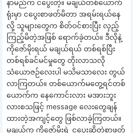
နာမည်က ငပွေးတဲ့။ မချယ်တစ်ယောက်
ရုံးမှာ ငပွေးစာဖတ်မိတာ အရမ်းရယ်နေ
လို့ သူများတွေက စိတ်ဝင်စားပြီး လှည့်
ကြည့်မိတဲ့အဖြစ် ရောက်ခဲ့တယ်။ ဒီလိုနဲ့
ကိုဇော်မိုးရယ် မချယ်ရယ် တစ်ရစ်ပြီး
တစ်ရစ်ခင်မင်မှုတွေ တိုးလာသလို
သံယောဇဉ်လေးပါ မသိမသာလေး တွယ်
လာကြတယ်။ တစ်ယောက်မတွေ့ရင်တစ်
ယောက်က နေကောင်းလား မအားဘူး
လားစသဖြင့် message လေးတွေချန်
ထားတဲ့အကျင့်တွေ ဖြစ်လာခဲ့ကြတယ်။
မချယ်က ကိုဇော်မိုးရဲ့ ငပွေးဆိုတဲ့စာဖတ်