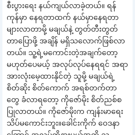
စီးပွားရေး နယ်ကျယ်လာခဲ့တယ်။ ရန်
ကုန်မှာ နေရတာထက် နယ်မှာနေရတာ
များလာတာမို့ မချယ်နဲ့ တွတ်တီးတွတ်
တာပြောဖို့ အချိန် မရှိသလောက်ဖြစ်လာ
တယ်။ သူ့ရဲ့မကောင်းတဲ့အချက်တော့
မဟုတ်ပေမယ့် အလုပ်လုပ်နေရရင် အရာ
အားလုံးမေ့ထားနိုင်တဲ့ သူမို့ မချယ်ရဲ့
စိတ်ဆိုး စိတ်ကောက် အရစ်တက်တာ
တွေ ခံလာရတော့ ကိုဇော်မိုး စိတ်ညစ်စ
ပြုလာတယ်။ ကိုဇော်မိုးက ကျန်းမာရေး
သိပ်မကောင်းဘူး။ခေါင်းကိုက် ဝေဒနာ
ကြောင့် အလုပ်ကိုနားမယ်အထိ သူ