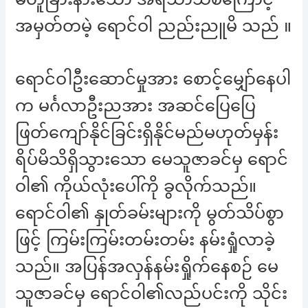
အမှတ်တမဲ့ ရောင်ဝါ ညည်းညူမိ သည် ။
ရောင်ဝါဦးဆောင်မှုအား စောင့်မျှော်နေပါ
က မင်္ဂလာဦးညအား အဆင်ပြေပြေ
ဖြတ်ကျော်နိုင်ခြင်းရှိနိုင်မည်မဟုတ်မှန်း
ရိပ်မိသိရှိသွားသော မေသူဇာခင်မှ ရောင်
ဝါ၏ ကိုယ်လုံးပေါ်ကို ခွလိုက်သည်။
ရောင်ဝါ၏ နှုတ်ခမ်းများကို မွတ်သိပ်စွာ
ဖြင့် ကြမ်းကြမ်းတမ်းတမ်း နမ်းရှုံလာခဲ့
သည်။ အပြန်အလှန်နမ်းရှိုက်နေစဉ် မေ
သူဇာခင်မှ ရောင်ဝါ၏လည်ပင်းကို သိုင်း