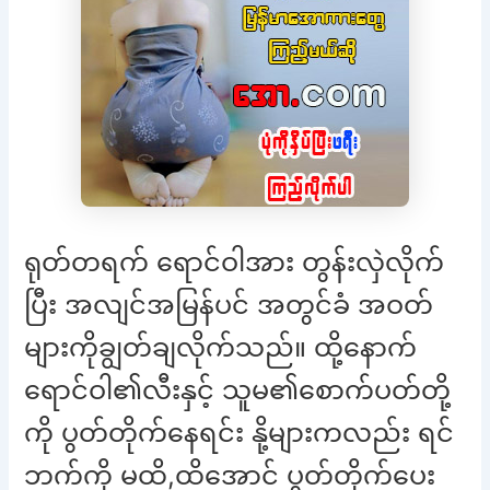
ရုတ်တရက် ရောင်ဝါအား တွန်းလှဲလိုက်
ပြီး အလျင်အမြန်ပင် အတွင်ခံ အဝတ်
များကိုချွတ်ချလိုက်သည်။ ထို့နောက်
ရောင်ဝါ၏လီးနှင့် သူမ၏စောက်ပတ်တို့
ကို ပွတ်တိုက်နေရင်း နို့များကလည်း ရင်
ဘက်ကို မထိ,ထိအောင် ပွတ်တိုက်ပေး