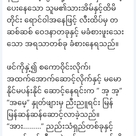
ပေးနေသော သူမ၏သားအိမ်နှင့်ထိမိ
တိုင်း ရောင်ဝါအနေဖြင့် လီးထိပ်မှ တ
ဆစ်ဆစ် ဝေဒနာတခုနှင့် မခံစားဖူးသေး
သော အရသာတစ်ခု ခံစားနေရသည်။
ဖင်ကိုနှဲ့၍ စကောဝိုင်းလိုက်၊
အထက်အောက်ဆောင့်လိုက်နှင့် မမော
နိုင်မပန်းနိုင် ဆောင့်နေရင်းက ” အ့ အ့”
“အမေ့” နှုတ်ဖျားမှ ညီးညူရင်း မြန်
မြန်ဆန်ဆန်ဆောင့်လာခဲ့သည်။
“အား………” ညည်းသံရှည်တစ်ခုနှင့်