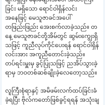
ခြင်း မရှိသော ရောင်ဝါရှိန်လင်း
အနေဖြင့် မေသူဇာခင်အပေါ်
တဖြည်းဖြည်း အေးစက်လာခဲ့သည်။ တ
နေ့ မေသူဇာခင်တို့အိမ်တွင် ဆွမ်းကျွေးရှိ
သဖြင့် ကူညီလုပ်ကိုင်ပေးရန် ရောင်ဝါရှိန်
လင်းအား အကူညီတောင်းခဲ့သည်။
တပ်ရင်းမှူးမှ ခွင့်ပြုသဖြင့် ညအိပ်သွားခဲ့
ရာမှ ဘဝတစ်ဆစ်ချိုးခဲ့လေတော့သည်။
လူကြီးစုံရာနှင့် အမိဖမ်းလက်ထပ်ခြင်းခံ
ခဲ့ရပြီး ဗိုလ်ကတော်ဖြစ်ခွင့်ရရန် အသုံးချ