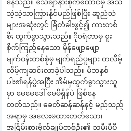
နေသည်။ သေချာနားစိုက်ထောင်မှ အသံ
သဲ့သဲ့သာကြားနိုင်မည်ဖြစ်ပြီး ဆူညံသံ
များအဆုံးတွင် ခြံတံခါးဖွင့်၍ ကားတစ်
စီး ထွက်ခွာသွားသည်။ ိုဝရံတာမှ စူး
စိုက်ကြည့်နေသော မှိန်ဖျော့ဖျော့
မျက်ဝန်းတစ်စုံမှ မျက်ရည်ပူများ တလိမ့်
လိမ့်ကျဆင်းလာခဲ့ပါသည်။ မိဘနှစ်
ပါး၏ရန်ပွဲအပြီး အိမ်မှထွက်ခွာသွားသူ
မှာ မေမေဒေါ် မေမီရှိန်ပဲ ဖြစ်နေ
တတ်သည်။ ခေတ်ဆန်ဆန်နှင့် မည်သည့်
အရာမှ အလေးမထားတတ်သော၊
အငြိမ်းစားဗိုလ်ချုပ်တစ်ဦး၏ သမီးပီပီ