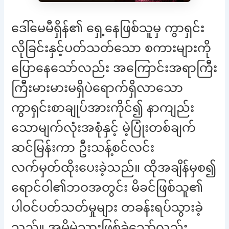
ဒေါ်မေမီရှိန်၏ ရှေ့နေဖြစ်သူမှ ကွာရှင်း
လိုခြင်းနှင့်ပတ်သတ်သော စကားများကို
ပြောနေသော်လည်း အကြောင်းအရာကြီး
ကြီးမားမားမရှိပဲရောက်ရှိလာသော
ကွာရှင်းစာချုပ်အားကိုင်၍ နာကျည်း
သောမျက်လုံးအစုံနှင့် မဲ့ပြုံးတစ်ချက်
ဆင်မြန်းကာ ဦးသန့်စင်လင်း
လက်မှတ်ထိုးပေးခဲ့သည်။ ထိုအချိန်မှစ၍
ရောင်ဝါ၏ဘဝအတွင်း မိခင်ဖြစ်သူ၏
ပါဝင်ပတ်သတ်မှုများ တခန်းရပ်သွားခဲ့
သည်။ အမိမဲ့သားဖြစ်ခဲ့သော်လည်း