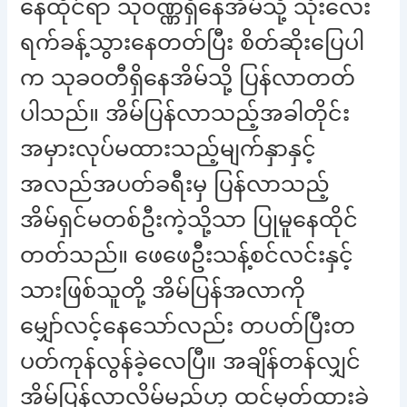
နေထိုင်ရာ သုဝဏ္ဏရှိနေအိမ်သို့ သုံးလေး
ရက်ခန့်သွားနေတတ်ပြီး စိတ်ဆိုးပြေပါ
က သုခဝတီရှိနေအိမ်သို့ ပြန်လာတတ်
ပါသည်။ အိမ်ပြန်လာသည့်အခါတိုင်း
အမှားလုပ်မထားသည့်မျက်နှာနှင့်
အလည်အပတ်ခရီးမှ ပြန်လာသည့်
အိမ်ရှင်မတစ်ဦးကဲ့သို့သာ ပြုမူနေထိုင်
တတ်သည်။ ဖေဖေဦးသန့်စင်လင်းနှင့်
သားဖြစ်သူတို့ အိမ်ပြန်အလာကို
မျှော်လင့်နေသော်လည်း တပတ်ပြီးတ
ပတ်ကုန်လွန်ခဲ့လေပြီ။ အချိန်တန်လျှင်
အိမ်ပြန်လာလိမ့်မည်ဟု ထင်မှတ်ထားခဲ့