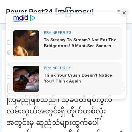
Skip
Power Post24 [အပြာစာပေ]
to
Main
content
Men
ဒါမျိုးဆို ဘယ်တော့မှမဝဘူး
မောင်ရဲ့
By
Chee Buu
/
October 31, 2022
သုခဝတီ ဟု ဆိုလိုက် သည်နှင့် ရန်ကုန်
မြို့တွင်းမှ ဆိတ်ငြိမ်ရပ်ကွက်ကို ပြေးမြင်
ကြမည်ဖြစ်သည်။ သုခဝတီရပ်ကွက်
လမ်းသွယ်အတွင်းရှိ တိုက်တစ်လုံး
အတွင်းမှ ဆူညံသံများထွက်ပေါ်