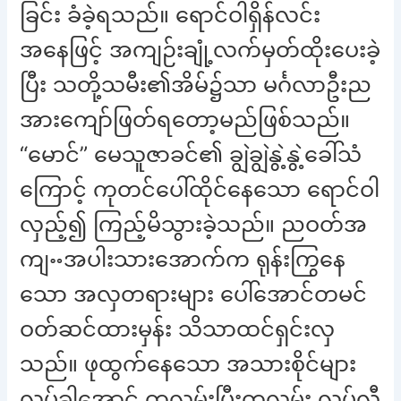
ခြင်း ခံခဲ့ရသည်။ ရောင်ဝါရှိန်လင်း
အနေဖြင့် အကျဉ်းချုံ့လက်မှတ်ထိုးပေးခဲ့
ပြီး သတို့သမီး၏အိမ်၌သာ မင်္ဂလာဦးည
အားကျော်ဖြတ်ရတော့မည်ဖြစ်သည်။
“မောင်” မေသူဇာခင်၏ ချွဲချွဲနွဲ့နွဲ့ခေါ်သံ
ကြောင့် ကုတင်ပေါ်ထိုင်နေသော ရောင်ဝါ
လှည့်၍ ကြည့်မိသွားခဲ့သည်။ ညဝတ်အ
ကျႌအပါးသားအောက်က ရုန်းကြွနေ
သော အလှတရားများ ပေါ်အောင်တမင်
ဝတ်ဆင်ထားမှန်း သိသာထင်ရှင်းလှ
သည်။ ဖုထွက်နေသော အသားစိုင်များ
လှုပ်ခါအောင် တလှမ်းပြီးတလှမ်း လှုပ်လီ