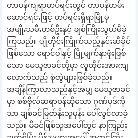
တာဝန်ကျရာတပ်ရင်းတွင် တာဝန်ထမ်း
ဆောင်ရင်းဖြင့် တပ်ရင်းရှိရာမြို့မှ
အမျိုးသမီးတစ်ဦးနှင့် ချစ်ကြိုးသွယ်မိခဲ့
ကြသည်။ ပျိုတိုင်းကြိုက်သည့်နှင်းဆီခိုင်
ဖြစ်သော ရောင်ဝါနှင့် မြို့မျက်နှာဖုံးဖြစ်
သော မေသူဇာခင်တို့မှာ လူတိုင်းအားကျ
လောက်သည့် စုံတွဲများဖြစ်ခဲ့သည်။
အချိန်ကြာလာသည်နှင့်အမျှ မေသူဇာခင်
မှာ စစ်ဗိုလ်ဆရာဝန်ဆိုသော ဂုဏ်ပုဒ်ကို
သာ ချစ်ခင်မြတ်နိုးသူမှန်း ပေါ်လွင်လာခဲ့
သည်။ မိခင်ဖြစ်သူအပေါ်တွင် နာကြည်း
ချက်ရှိပြီး မိန်းမများအပေါ် အထင်ကြီး