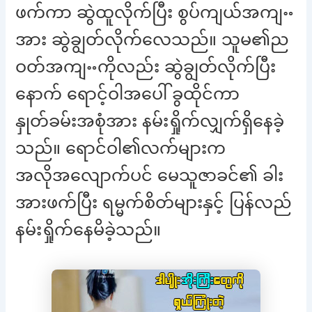
ဖက်ကာ ဆွဲထူလိုက်ပြီး စွပ်ကျယ်အကျႌ
အား ဆွဲချွတ်လိုက်လေသည်။ သူမ၏ည
ဝတ်အကျႌကိုလည်း ဆွဲချွတ်လိုက်ပြီး
နောက် ရောင့်ဝါအပေါ် ခွထိုင်ကာ
နှုတ်ခမ်းအစုံအား နမ်းရှိုက်လျှက်ရှိနေခဲ့
သည်။ ရောင်ဝါ၏လက်များက
အလိုအလျောက်ပင် မေသူဇာခင်၏ ခါး
အားဖက်ပြီး ရမ္မက်စိတ်များနှင့် ပြန်လည်
နမ်းရှိုက်နေမိခဲ့သည်။