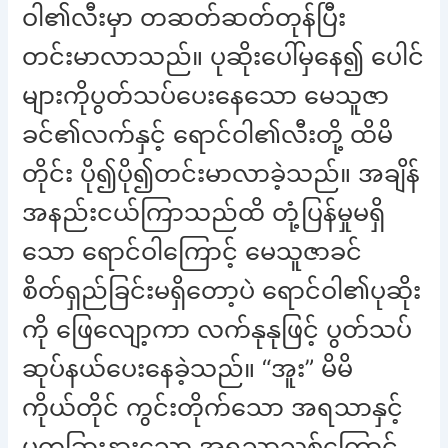
ဝါ၏လီးမှာ တဆတ်ဆတ်တုန်ပြီး
တင်းမာလာသည်။ ပုဆိုးပေါ်မှနေ၍ ပေါင်
များကိုပွတ်သပ်ပေးနေသော မေသူဇာ
ခင်၏လက်နှင့် ရောင်ဝါ၏လီးတို့ ထိမိ
တိုင်း ပို၍ပို၍တင်းမာလာခဲ့သည်။ အချိန်
အနည်းငယ်ကြာသည်ထိ တုံ့ပြန်မှုမရှိ
သော ရောင်ဝါကြောင့် မေသူဇာခင်
စိတ်ရှည်ခြင်းမရှိတော့ပဲ ရောင်ဝါ၏ပုဆိုး
ကို ဖြေလျော့ကာ လက်နုနုဖြင့် ပွတ်သပ်
ဆုပ်နယ်ပေးနေခဲ့သည်။ “အူး” မိမိ
ကိုယ်တိုင် ကွင်းတိုက်သော အရသာနှင့်
မတူခြားနားသော အရသာသစ်ကြောင့်