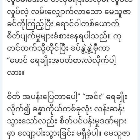
လှုပ်လဲ့ လမ်းလျှောက်လာသော မေသူဇာ
ခင်ကိုကြည့်ပြီး ရောင်ဝါတစ်ယောက်
စိတ်ပျက်မှုများခံစားနေရပါသည်။ ကု
တင်ထက်သို့ထိုင်ပြီး ခပ်နွဲ့နွဲ့မှီကာ
“မောင် ရေချိုးအဝတ်စားလဲလိုက်ပါ့
လား။
စိတ် အပန်းပြေတာပေါ့” “အင်း” ရေချိုး
လိုက်၍ ခန္ဓာကိုယ်တစ်ခုလုံး လန်းဆန်း
သွားသော်လည်း စိတ်ပင်ပန်းမှုဒဏ်များ
မှာ လျော့ပါးသွားခြင်း မရှိခဲ့ပါ။ မေသူဇာ