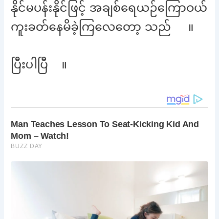
နိုင်မပန်းနိုင်ဖြင့် အချစ်ရေယဉ်ကြောဝယ်
ကူးခတ်နေမိခဲ့ကြလေတော့ သည် ။
ပြီးပါပြီ ။