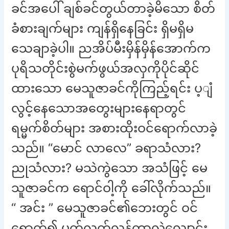
ခင်အပေါ် ချစ်ခင်တွယ်တာခဲ့မိသော စိတ်
ခံစားချက်များ ကျန်ရှိနေခြင်း ရှိမရှိမ
သေချာခဲ့ပါ။ ညအိပ်မီးမှိန်မှိန်အောက်က
ပုရိသတိုင်းစွဲမက်ဖွယ်အလှကိုပိုင်ဆိုင်
ထားသော မေသူဇာခင်ကိုကြည့်ရင်း ပ့ျံ
လွင့်နေသောအတွေးများနေရာတွင်
ရမ္မက်စိတ်များ အစားထိုးဝင်ရောက်လာခဲ့
သည်။ “မောင် လာလေ” ခရာသံလား?
ညုသံလား? မသဲကွဲသော အသံဖြင့် မေ
သူဇာခင်က ရောင်ဝါ့ကို ခေါ်လိုက်သည်။
“ အင်း ” မေသူဇာခင်၏ဘေးတွင် ဝင်
ရောက်၍ ပက်လက်လှန်ကာလဲလျောင်း