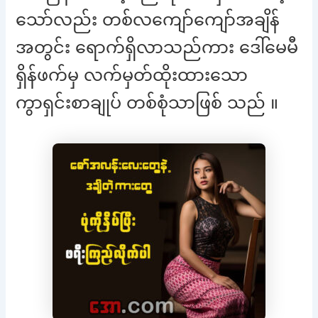
သော်လည်း တစ်လကျော်ကျော်အချိန်
အတွင်း ရောက်ရှိလာသည်ကား ဒေါ်မေမီ
ရှိန်ဖက်မှ လက်မှတ်ထိုးထားသော
ကွာရှင်းစာချုပ် တစ်စုံသာဖြစ် သည် ။