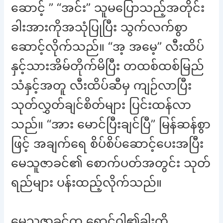
ဆောင့် ” “အင်း” သူမပြောသည့်အတိုင်း
ခါးအားကိုအသုံပြုပြီး သွက်လက်စွာ
ဆောင့်လိုက်သည်။ “အ့ အမေ့” လီးထိပ်
နှင့်သားအိမ်တိုက်မိပြီး တထစ်ထစ်မြည်
သံနှင့်အတူ လီးထိပ်ဆီမှ ကျဉ်လာပြီး
သုတ်လွှတ်ချင်စိတ်များ ပြင်းထန်လာ
သည်။ “အား မောင်ပြီးချင်ပြီ” မြန်ဆန်စွာ
ဖြင့် အချက်ရေ စိပ်စိပ်ဆောင့်ပေးအပြီး
မေသူဇာခင်၏ စောက်ပတ်အတွင်း သုတ်
ရည်များ ပန်းထည့်လိုက်သည်။
မေသူဇာခင်က ရောင်ဝါ၏ခါးကို