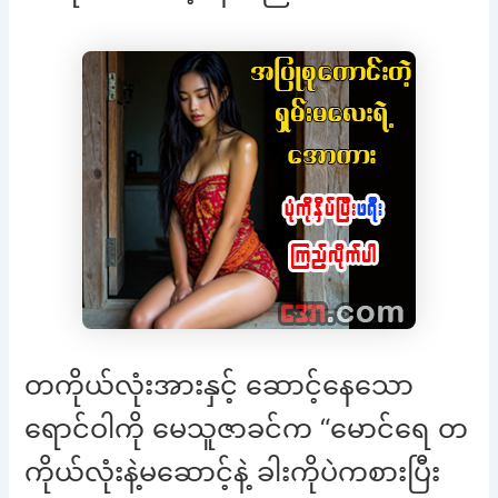
တကိုယ်လုံးအားနှင့် ဆောင့်နေသော
ရောင်ဝါကို မေသူဇာခင်က “မောင်ရေ တ
ကိုယ်လုံးနဲ့မဆောင့်နဲ့ ခါးကိုပဲကစားပြီး