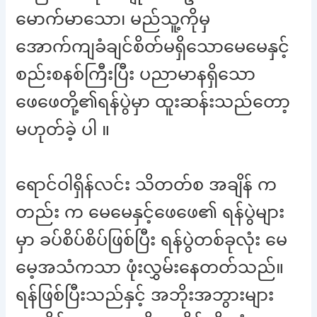
မောက်မာသော၊ မည်သူ့ကိုမှ
အောက်ကျခံချင်စိတ်မရှိသောမေမေနှင့်
စည်းစနစ်ကြီးပြီး ပညာမာနရှိသော
ဖေဖေတို့၏ရန်ပွဲမှာ ထူးဆန်းသည်တော့
မဟုတ်ခဲ့ ပါ ။
ရောင်ဝါရှိန်လင်း သိတတ်စ အချိန် က
တည်း က မေမေနှင့်ဖေဖေ၏ ရန်ပွဲများ
မှာ ခပ်စိပ်စိပ်ဖြစ်ပြီး ရန်ပွဲတစ်ခုလုံး မေ
မေ့အသံကသာ ဖုံးလွှမ်းနေတတ်သည်။
ရန်ဖြစ်ပြီးသည်နှင့် အဘိုးအဘွားများ