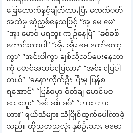
ခြေထောက်နှင့်ချိတ်ထားပြီး စောက်ပတ်
အထဲမှ ဆွဲညှစ်နေသဖြင့် “အ့ မေ မေ”
“အူး မောင် မရဘူး ကျဉ်နေပြီ” “ခစ်ခစ်
ကောင်းတာပါ” “အိုး အိုး မေ တော်တော့
ကွာ” “အင်းပါကွာ ချစ်လို့လုပ်ပေးနေတာ
ကို မောင်အဆင်ပြေလား” “အင်း ပြေပါ
တယ်” “ခနနားလိုက်ဦး ပြီးမှ ပြန်စ
ရအောင်” “ပြန်စမှာ စိတ်ချ မောင်မဝ
သေးဘူး” “ခစ် ခစ် ခစ်” “ဟား ဟား
ဟား” ရယ်သံများ သံပြိုင်ထွက်ပေါ်လာခဲ့
သည်။ ထိုညတညလုံး နှစ်ဦးသား မမော