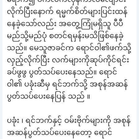
လိုက်ပြီးနောက် ရမ္မက်စိတ်များပြင်းထန်
နေခဲ့သော်လည်း အတွေ့ကြုံမရှိသူ ပီပီ
မည်သို့မည်ပုံ စတင်ရမှန်းမသိဖြစ်နေခဲ့
သည်။ မေသူဇာခင်က ရောင်ဝါ၏ဖက်သို့
လှည့်လိုက်ပြီး လက်များကိုဆုပ်ကိုင်ရင်း
ခပ်ဖွဖွ ပွတ်သပ်ပေးနေသည်။ ရောင်
ဝါ၏ ပခုံးဆီမှ ရင်ဘက်သို့ အစုန်အဆန်
ပွတ်သပ်ပေးနေပြန် သည် ။
ပခုံး ၊ ရင်ဘက်နှင့် ဝမ်းဗိုက်များကို အစုန်
အဆန်ပွတ်သပ်ပေးနေတော့ ရောင်