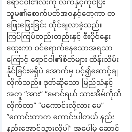
ရောင်ဝါ၏လီးကို လက်နှင့်ကိုင်ပြီး
သူမ၏စောက်ပတ်အဝနှင့်တေ့ကာ တ
ဖြေးဖြေးခြင်း ထိုင်ချလာခဲ့သည်။
ကြပ်ကြပ်တည်းတည်းနှင့် စီးပိုင်နွေး
ထွေးကာ ဝင်ရောက်နေသောအရသာ
ကြောင့် ရောင်ဝါ၏စိတ်များ ထိန်းသိမ်း
နိုင်ခြင်းမရှိပဲ အောက်မှ ပင့်၍ဆောင့်ချ
လိုက်သည်။ ဒုတ်ဆိုသော မြည်သံနှင့်
အတူ “အား” “မောင်ရယ် သားအိမ်ကိုထိ
လိုက်တာ” “မကောင်းလို့လား မေ”
“ကောင်းတာက ကောင်းပါတယ် နည်း
နည်းအောင့်သွားလို့ပါ” အပေါ်မှ ဆောင့်