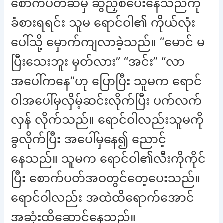
စောက်ပတ်ဆီမှ ဆွဲညှစ်ပေးနေသည်ကို
ခံစားရရင်း သူမ ရောင်ဝါ၏ ကိုယ်လုံး
ပေါ်သို့ မှောက်ကျလာခဲ့သည်။ “မောင် မ
ပြီးသေးဘူး မှတ်လား” “အင်း” “လာ
အပေါ်ကနေ”ဟု ပြောပြီး သူမက ရောင်
ဝါအပေါ်မှလှိမ့်ဆင်းလိုက်ပြီး ပက်လက်
လှန် လိုက်သည်။ ရောင်ဝါလည်းသူမကို
ခွလိုက်ပြီး အပေါ်မှနေ၍ ညောင့်
နေသည်။ သူမက ရောင်ဝါ၏လီးကိုကိုင်
ပြီး စောက်ပတ်အဝတွင်တေ့ပေးသည်။
ရောင်ဝါလည်း အထဲထိရောက်အောင်
အဆုံးထိဆောင့်နေသည်။