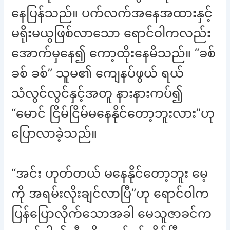
နေပြန်သည်။ ပက်လက်အနေအထားနှင့်
မရိုးမယွဖြစ်လာသော ရောင်ဝါကလည်း
အောက်မှနေ၍ ကော့ထိုးနေမိသည်။ “ခစ်
ခစ် ခစ်” သူမ၏ ကျေနပ်ဖွယ် ရယ်
သံလွင်လွင်နှင့်အတူ နားနားကပ်၍
“မောင် ငြိမ်ငြိမ်မနေနိုင်တော့ဘူးလား”ဟု
ပြောလာခဲ့သည်။
“အင်း ဟုတ်တယ် မနေနိုင်တော့ဘူး မေ့
ကို အရမ်းလိုးချင်လာပြီ”ဟု ရောင်ဝါက
ပြန်ပြောလိုက်သောအခါ မေသူဇာခင်က