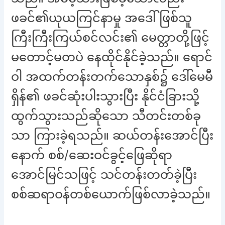
ဖခင်၏ယုယကြင်နာမှု အဒေါ်ဖြစ်သူ
ကြီးကြီးကြယ်စင်လင်း၏ မေတ္တာတို့ဖြင့်
မတောင့်မတပဲ နေထိုင်နိုင်ခဲ့သည်။ ရောင်
ဝါ အထက်တန်းတက်သောနှစ်၌ ဒေါ်မေမီ
ရှိန်၏ ဖခင်ဆုံးပါးသွားပြီး နိုင်ငံခြားသို့
ထွက်သွားသည်ဆိုသော သီတင်းတစ်ခု
သာ ကြားခဲ့ရသည်။ ဆယ်တန်းအောင်ပြီး
နောက် စစ်/ဆေးဝင်ခွင့်ဖြေဆိုရာ
အောင်မြင်သဖြင့် သင်တန်းတတ်ခဲ့ပြီး
စစ်ဆရာဝန်တစ်ယောက်ဖြစ်လာခဲ့သည်။