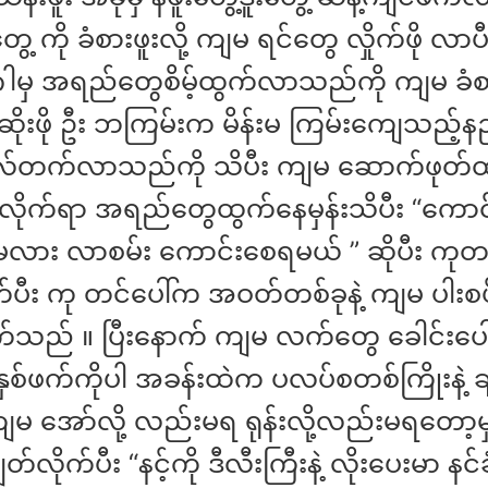
 ကို ခံစားဖူးလို့ ကျမ ရင်တွေ လှိုက်ဖို လာပီ
င်္ဂါမှ အရည်တွေစိမ့်ထွက်လာသည်ကို ကျမ ခံ
ဆိုးဖို ဦး ဘကြမ်းက မိန်းမ ကြမ်းကျေသည့်န
းလ်တက်လာသည်ကို သိပီး ကျမ ဆောက်ဖုတ်
်လိုက်ရာ အရည်တွေထွက်နေမှန်းသိပီး “ကောင်
ီမလား လာစမ်း ကောင်းစေရမယ် ” ဆိုပီး ကုတင
က်ပီး ကု တင်ပေါ်က အဝတ်တစ်ခုနဲ့ ကျမ ပါးစပ
က်သည် ။ ပြီးနောက် ကျမ လက်တွေ ခေါင်းပေါ်
နှစ်ဖက်ကိုပါ အခန်းထဲက ပလပ်စတစ်ကြိုးနဲ့ ခ
 အော်လို့ လည်းမရ ရုန်းလို့လည်းမရတော့မှ 
ျွတ်လိုက်ပီး “နင့်ကို ဒီလီးကြီးနဲ့ လိုးပေးမာ နင်