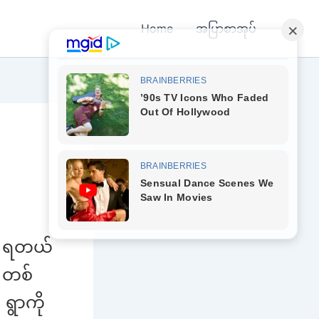
Home
အပြာစာအုပ်
့ ရတယ်
မ တစ်
ရွာကို