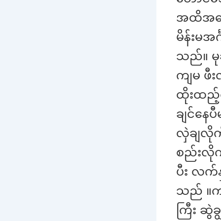
အထိအတွေ့
မိန်းမအ
သည်။ မု
ကျမ ဖီ
ထိုးထည့
ချင်နေပ
လှဲချလို
စည်းလို
ပီး လက်
သည် ။ကျမ
ကြီး ဆွဲခ