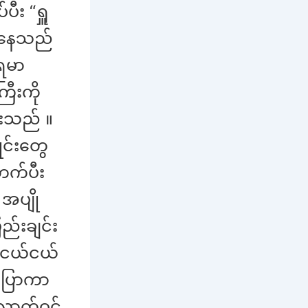
ီး “ရှူ
ောနေသည်
ံရမာ
ြီးကို
ားသည် ။
ုင်းတွေ
တက်ပီး
အပျို
ည်းချင်း
 ငယ်ငယ်
ပြောကာ
လောက်ဝင်