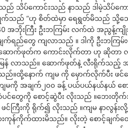
သည် သိပ်ကောင်းသည် နာသည် ဒါမဲ့သိပ်ကေ
ုက်သည် “ဟု စိတ်ထဲမှာ ရေရွတ်မိသည် သို့သ
 အဘိုးကြီး ဦးဘကြမ်း လက်ထဲ အညွန့်ကျိုး
 မျက်ရည်တွေ ကျလာသည် ။ ဒါကို ဦးဘကြမ်း
ှ ဆောက်ဖုတ်က ကောင်းလိုက်တာ ဟု ဆိုတာ လိ
်မြန် လာသည်။ ဆောက်ဖုတ်နဲ့ လီးရိုက်သည့် 
ည်။ထို့နောက် ကျမ ကို မှောက်လိုက်ပီး ဖင်
ကျမကို အချက်၂၀၀ ခန့် ပယ်ပယ်‌နယ်နယ် စောင
င်တွေကို ‌စောင့်ဆွဲပီး လိုးသည် ။ဘေးတိုက
ဖင်ကြီးကို ရိုက်၍ လိုးသည် ။ကျမ နာလွန်းလ
းကုန်ကိုက်ထားမိသည်။ လိုးတဲ့ စောင့်ချက်တ