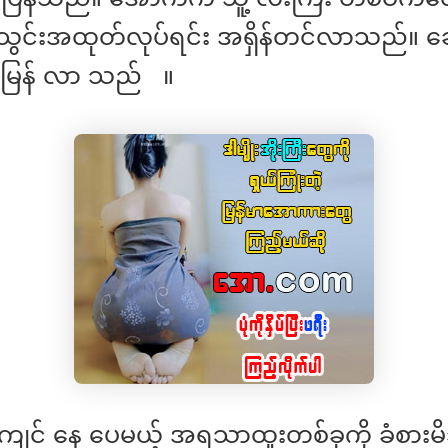
သွင်းအထုတ်လုပ်ရင်း အရှိန်တင်လာသည်။ ဆေ
ေမြန် လာ သည် ။
ကျင် နေ ပေမယ့် အရသာထူးတစ်ခုကို ခံစား