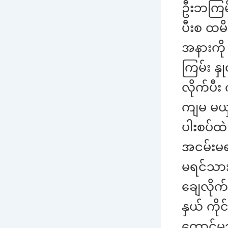
ဦးဘကြမ်
ပီးစ ထမိ
အနားကို
ကြမ်း နှ
လိုက်ပီ
ကျမ မယှ
ပါးစပ်ထ
အငမ်းမရ 
မရင်သားတ
ချေလိုက
နှယ် ကို
တောင်မသန