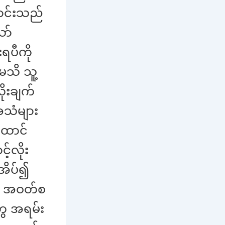
ာင်းသည်
ော်
ရပီကို
မသိ သူ့
ုးချက်
အသံများ
ထောင်
့်လိုး
်အိပ်၍
ို့ အဝတ်စ
ွေ အရမ်း