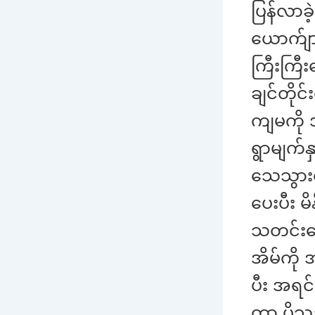
ပြန်လာ
ယောက်ျား
ကြီးကြီး
ချင်တိုင
ကျမကို 
ရွာမျက်န
သေသွားပ
ပေးပီး မ
သတင်းမွ
အိမ်ကို
ပီး အရ
တာ ပိုသ