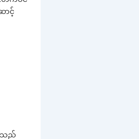
ာင့်
မိသည်