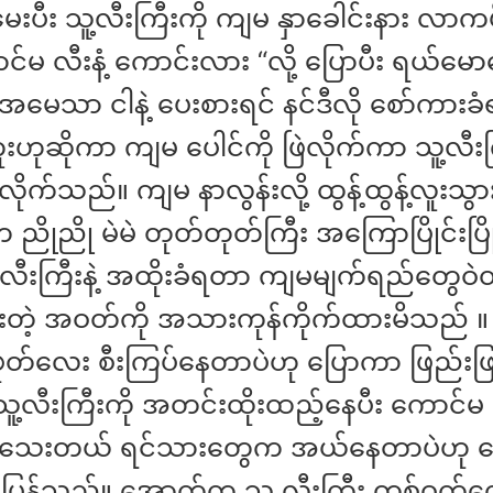
မေးပီး သူ့လီးကြီးကို ကျမ နှာခေါင်းနား လာကပ်ပ
ာင်မ လီးနံ့ ကောင်းလား “လို့ ပြောပီး ရယ်မ
အမေသာ ငါနဲ့ ပေးစားရင် နင်ဒီလို စော်ကားခ
ဟုဆိုကာ ကျမ ပေါင်ကို ဖြဲလိုက်ကာ သူ့လီးက
လိုက်သည်။ ကျမ နာလွန်းလို့ ထွန့်ထွန့်လူးသွ
 ညိုညို မဲမဲ တုတ်တုတ်ကြီး အကြောပြိုင်းပြိ
လီးကြီးနဲ့ အထိုးခံရတာ ကျမမျက်ရည်တွေဝဲ
တဲ့ အဝတ်ကို အသားကုန်ကိုက်ထားမိသည် ။ 
တ်လေး စီးကြပ်‌နေတာပဲဟု ပြောကာ ဖြည်းဖြ
့လီးကြီးကို အတင်းထိုးထည့်နေပီး ကောင်မ
ရှိသေးတယ် ရင်သားတွေက အယ်နေတာပဲဟု 
တ်ပြန်သည်။ အောက်က သူ့ လီးကြီး တစ်ဝက်