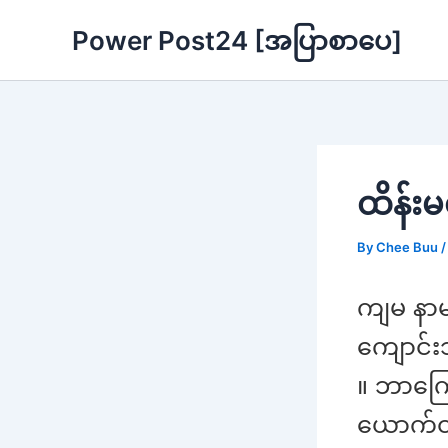
Skip
Power Post24 [အပြာစာပေ]
to
content
ထိန်း
By
Chee Buu
ကျမ နာမ
ကျောင်း
။ ဘာကြေ
ယောက်ထဲ 