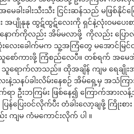
အမေခါးခါးသီးသီး ငြင်းဆန်သည် မဖြစ်နိုင်က
အပျိုနုနု ထွဋ်ထွဋ်လေးကို ရှင်နဲ့လုံးဝမပေးစား
နောက်ကိုလည်း အိမ်မလာဖို့ ‌ ကိုလည်း ပြောလ
ံးလေးခေါက်မက သူ့အကြံတွေ ‌မအောင်မြင်တ
သူစော်ကားဖို့ ကြံစည်လေပီ။ တစ်ရက် အမေအိ
န် သူရောက်လာသည်။ ထိုအချိန် ကျမ ရေချိုးအ
လေးနဲ့သနပ်ခါးလိမ်းနေစဉ် အိမ်ရှေ့မှ အသံကြ
ုက်ရာ ဦးဘကြမ်း ဖြစ်နေ၍ ကြောက်အားလန့်အ
ပြန်ပြေးဝင်လိုက်ပီး တံခါးလော့ချဖို့ ကြိုးစား
း ကျမ ကံမကောင်းလိုက် ပါ ။