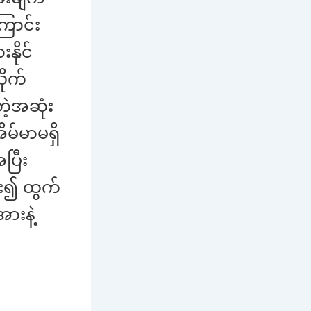
ြောင်း
နိုင်
ိုက်
ဲ့အဆုံး
မ်မာမရှိ
ပြီး
ား၍ ထွက်
ားနဲ့