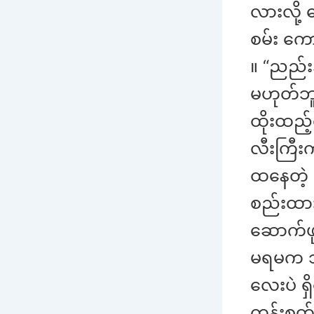
လားလို့ 
စမ်း ကေ
။ “ညည်း
မဟုတ်ဘူး
ထိုးထည့်
လီးကြီးက
ထနေတဲ့ 
စည်းထား
ဆောက်ဖု
မရမက သူ
လေးပဲ 
ကုန်းစု