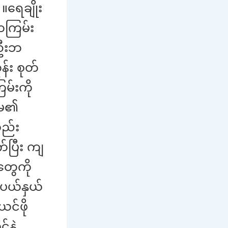
။ရေချိုး
ဘကြမ်း
 ဦးဘ
်း စုတ်
မ်းကို
ကျမ၏
လည်း
်ပြီး ကျ
တွေကို
်ပယ်နှယ်
ယင်ဖို
်နဲ့