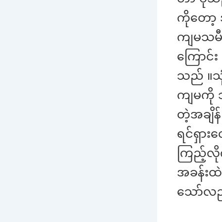
ကိုတော့ 
ကျမသမီး 
ကြောင်း 
သည် ။သု
ကျမကို 
တဲ့အချိ
ရင်ရှား
ကြည့်လိ
အခန်းထဲ 
သော်လည်