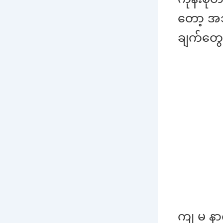
တော့ ‌အ
ချက်တွ
ကျ မ နာ