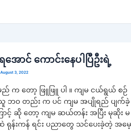
မရအောင် ကောင်းနေပါပြီဦးရဲ့
/
August 3, 2022
ည် က တော့ ဖြူဖြူ ပါ ။ ကျမ ငယ်ရွယ် စဉ်
သူ ဘဝ တည်း က ပင် ကျမ အပျိုရည် ပျက်ခဲ
ာင့် ဆို တော့ ကျမ ဆယ်တန်း အပြီး မုဆိုး 
ရုန်းကန် ရင်း ပညာတွေ သင်ပေးခဲ့တဲ့ အမေ့ 