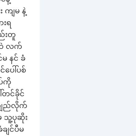
း ကျမ နဲ့
စားရ
ည်းတူ
ထဲ လက်
မ နင် ခံ
်ပေါ်ပစ်
်ကို
တင်ခိုင်
ျည်လိုက်
သူ့ပုဆိုး
ခံချင်ပီမ