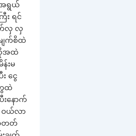
အရွယ်
ြီး ရင်
က်လှ လှ
မျက်စိထဲ
ိုအထဲ
ိန်းမ
း ငွေ
ွေထဲ
ပီးနောက်
ေ ဝယ်လာ
နာတတ်
်းချက်