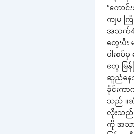
“ကောင်း
ကျမ ကြိ
အသက်‌40
တွေးပီး
ပါးစပ်မ
တွေ မြန
ဆူညံနေသ
ခိုင်းကာ
သည် ။ဆံပ
လိုးသည် 
ကို အသာ