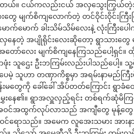
ခဲ့တယ်။ ငယ်ကလည်းငယ် အလှသွေးကြွယ်တဲ့
တွေ မျက်စိကျလောက်တဲ့ တင်ဝိုင်းဝိုင်းကြီးက
မောက်မောက် ခါးသိမ်သိမ်လေးနဲ့ လုံးကြီးပေါ
်းလှနေတဲ့ အပျိုရိုင်းလေးဆိုတော့ ရွာသားတွေ 
အတော်လေး မျက်စိကျနေကြသည်ပေါ့ရှင်။ ထ
ှာဖုံး သူဌေး ဦးဘကြမ်းလည်းပါသည်ပေါ့။ သူ့မ
ေမဲ့ သူဟာ တဏှာကိစ္စမှာ အရမ်းနာမည်ကြီးပီ
ိန်းမတွေကို ခေါ်ခေါ် အိပ်တတ်ကြောင်း‌ ရွာခံတ
ှေးနေ၏။ ရွာအလှူလှည့်ရင်း တစ်ရက်ဆုံမိကြ
 အဝင်အထွက်လုပ်လာသည် အကျီတွေ မုန့်တွ
င်ဝင်ရောသည်။ အမေက လူအေးသမား အား
ည်။ သို့သော် အမေ့ဆီသို့ ဦးဘကြမ်း ကမ်းလှမ