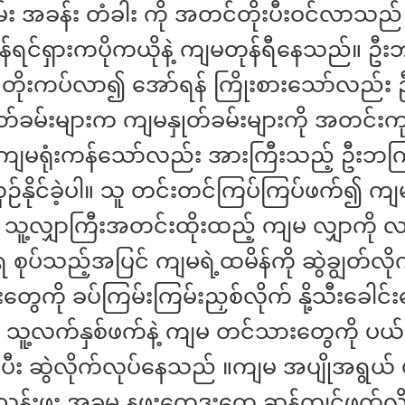
း အခန်း တံခါး ကို အတင်တိုးပီးဝင်လာသည် 
န်ရင်ရှားကပိုကယိုနဲ့ ‌ကျမတုန်ရီနေသည်။ ဦး
 တိုးကပ်လာ၍ အော်ရန် ကြိုးစားသော်လည်း
ုတ်ခမ်းများက ကျမနှုတ်ခမ်းများကို အတင်းကုန
း ကျမရုံးကန်သော်လည်း အားကြီးသည့် ဦးဘကြ
ဉ်နိုင်ခဲ့ပါ။ သူ တင်းတင်ကြပ်ကြပ်ဖက်၍ 
ဲ သူ့လျှာကြီးအတင်းထိုးထည့် ကျမ လျှာကို 
စုပ်သည့်အပြင် ကျမရဲ့ထမိန်ကို ဆွဲချွတ်လိုက
ွေကို ခပ်ကြမ်းကြမ်းညှစ်လိုက် နို့သီးခေါင်း
် သူ့လက်နှစ်ဖက်နဲ့ ကျမ တင်သားတွေကို ပယ
င်ပီး ဆွဲလိုက်လုပ်နေသည် ။ကျမ အပျိုအရွယ် ‌
်းဖူး အခုမှ နဖူးတွေ့ဒူးတွေ့ ဆန့်ကျင်ဖက်လိင