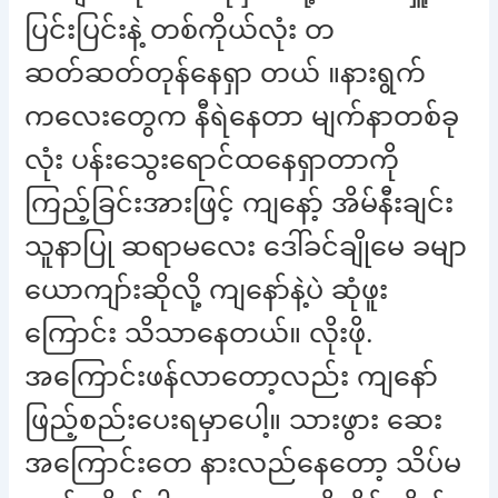
ပြင်းပြင်းနဲ့ တစ်ကိုယ်လုံး တ
ဆတ်ဆတ်တုန်နေရှာ တယ် ။နားရွက်
ကလေးတွေက နီရဲနေတာ မျက်နာတစ်ခု
လုံး ပန်းသွေးရောင်ထနေရှာတာကို
ကြည့်ခြင်းအားဖြင့် ကျနော့် အိမ်နီးချင်း
သူနာပြု ဆရာမလေး ဒေါ်ခင်ချိုမေ ခမျာ
ယောကျာ်းဆိုလို့ ကျနော်နဲ့ပဲ ဆုံဖူး
ကြောင်း သိသာနေတယ်။ လိုးဖို.
အကြောင်းဖန်လာတော့လည်း ကျနော်
ဖြည့်စည်းပေးရမှာပေါ့။ သားဖွား ဆေး
အကြောင်းတေ နားလည်နေတော့ သိပ်မ