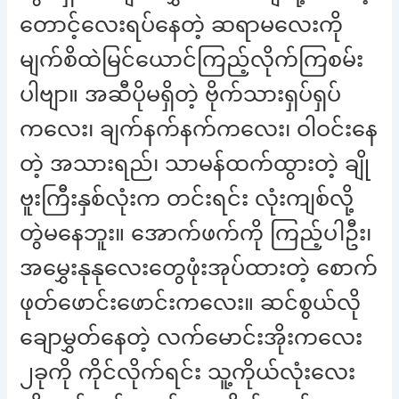
တောင့်လေးရပ်နေတဲ့ ဆရာမလေးကို
မျက်စိထဲမြင်ယောင်ကြည့်လိုက်ကြစမ်း
ပါဗျာ။ အဆီပိုမရှိတဲ့ ဗိုက်သားရှပ်ရှပ်
ကလေး၊ ချက်နက်နက်ကလေး၊ ဝါဝင်းနေ
တဲ့ အသားရည်၊ သာမန်ထက်ထွားတဲ့ ချို
ဗူးကြီးနှစ်လုံးက တင်းရင်း လုံးကျစ်လို့
တွဲမနေဘူး။ အောက်ဖက်ကို ကြည့်ပါဦး၊
အမွှေးနုနုလေးတွေဖုံးအုပ်ထားတဲ့ စောက်
ဖုတ်ဖောင်းဖောင်းကလေး။ ဆင်စွယ်လို
ချောမွှတ်နေတဲ့ လက်မောင်းအိုးကလေး
၂ခုကို ကိုင်လိုက်ရင်း သူ့ကိုယ်လုံးလေး