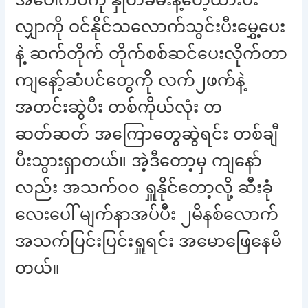
လျှာကို ဝင်နိုင်သလောက်သွင်းပီးမွှေ့ပေး
နဲ့ ဆက်တိုက် တိုက်စစ်ဆင်ပေးလိုက်တာ
ကျနော့်ဆံပင်တွေကို လက်၂ဖက်နဲ့
အတင်းဆွဲပီး တစ်ကိုယ်လုံး တ
ဆတ်ဆတ် အကြောတွေဆွဲရင်း တစ်ချီ
ပီးသွားရှာတယ်။ အဲ့ဒီတော့မှ ကျနော်
လည်း အသက်၀၀ ရှူနိုင်တော့လို့ ဆီးခုံ
လေးပေါ် မျက်နာအပ်ပီး ၂မိနစ်လောက်
အသက်ပြင်းပြင်းရှူရင်း အမောဖြေနေမိ
တယ်။