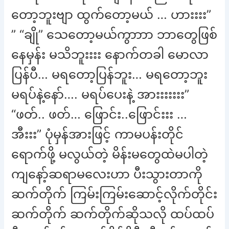
တော့ဘူးဗျာ ထွက်တော့မယ် … ဟားးးး”
” “ချို” သေတော့မယ်ကွာာာာ ဘာတွေဖြစ်
နေမှန်း မသိဘူးးးး နောက်တခါ မောလာ
ပြန်ပီ… မရတော့ပြန်ဘူး… မရတော့ဘူး
မရပ်နဲ့နော်…. မရပ်ပေးနဲ့ အားးးးးးး”
“ဖတ်.. ဖတ်… ဖြောင်း..ဖြောင်းးး …
အီးးး” ပုံမှန်အားဖြင့် ကာမပန်းတိုင်
ရောက်ဖို့ မလွယ်တဲ့ မိန်းမတွေထဲမပါတဲ့
ကျနော့်ဆရာမလေးဟာ ပီးသွားတာကို
ဆက်တိုက် ကြမ်းကြမ်းဆောင့်လိုက်တိုင်း
ဆက်တိုက် ဆက်တိုက်ဆိုသလို ထပ်ထပ်