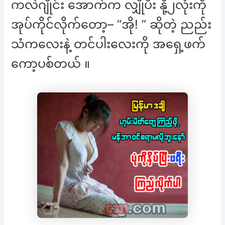
ကလဲဂျိုင်း အောက်က လျှိုပီး နို့၂လုံးကို
အုပ်ကိုင်လိုက်တော့– “အို! ” ဆိုတဲ့ ညည်း
သံကလေးနဲ့ တင်ပါးလေးကို အရှေ့ဖက်
ကော့ပစ်တယ် ။