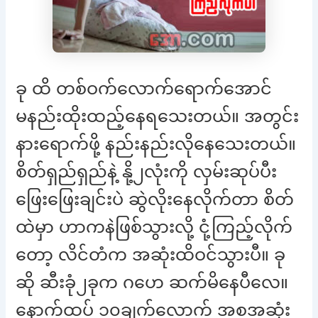
ခု ထိ တစ်ဝက်လောက်ရောက်အောင်
မနည်းထိုးထည့်နေရသေးတယ်။ အတွင်း
နားရောက်ဖို့ နည်းနည်းလိုနေသေးတယ်။
စိတ်ရှည်ရှည်နဲ့ နို့၂လုံးကို လှမ်းဆုပ်ပီး
ဖြေးဖြေးချင်းပဲ ဆွဲလိုးနေလိုက်တာ စိတ်
ထဲမှာ ဟာကနဲဖြစ်သွားလို့ ငုံ့ကြည့်လိုက်
တော့ လိင်တံက အဆုံးထိဝင်သွားပီ။ ခု
ဆို ဆီးခုံ၂ခုက ဂဟေ ဆက်မိနေပီလေ။
နောက်ထပ် ၁၀ချက်လောက် အစအဆုံး