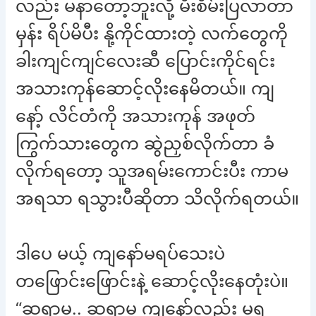
လည်း မနာတော့ဘူးလို့ မီးစိမ်းပြလာတာ
မှန်း ရိပ်မိပီး နို့ကိုင်ထားတဲ့ လက်တွေကို
ခါးကျင်ကျင်လေးဆီ ပြောင်းကိုင်ရင်း
အသားကုန်ဆောင့်လိုးနေမိတယ်။ ကျ
နော့် လိင်တံကို အသားကုန် အဖုတ်
ကြွက်သားတွေက ဆွဲညှစ်လိုက်တာ ခံ
လိုက်ရတော့ သူအရမ်းကောင်းပီး ကာမ
အရသာ ရသွားပီဆိုတာ သိလိုက်ရတယ်။
ဒါပေ မယ့် ကျနော်မရပ်သေးပဲ
တဖြောင်းဖြောင်းနဲ့ ဆောင့်လိုးနေတုံးပဲ။
“ဆရာမ.. ဆရာမ ကျနော်လည်း မရ