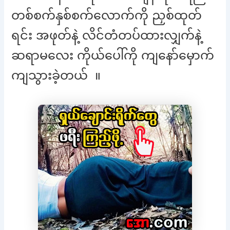
တစ်စက်နှစ်စက်လောက်ကို ညှစ်ထုတ်
ရင်း အဖုတ်နဲ့ လိင်တံတပ်ထားလျှက်နဲ့
ဆရာမလေး ကိုယ်ပေါ်ကို ကျနော်မှောက်
ကျသွားခဲ့တယ် ။