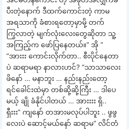
ပီးတဲ့နောက် ဒီထက်ကောင်းတဲ့ ကာမ
အရသာကို ခံစားရတော့မှာမို့ တက်
ကြွလာတဲ့ မျက်လုံးလေးတွေဆိုတာ သူ့
အကြည့်က ဖော်ပြနေတယ်။“ အို ”
“အားးး ကောင်းလိုက်တာ.. စီးပိုင်နေတာ
ပဲ ဆရာမရာ နာလားဟင်? “သာသာလေး
ဖိနော် … မနာဘူး … နည်းနည်းတော့
ရင်ခေါင်းထဲမှာ တစ်ဆို့ဆို့ကြီး … ဒါပေ
မယ့် ချို ခံနိုင်ပါတယ် … အားးးး ရှိ..
ရှီးးး” ကျနော် တအားမလုပ်ပါဘူး .. ဖွဖွ
လေးပဲ ဆောင့်မယ်နော် ဆရာမ” လိင်တံ