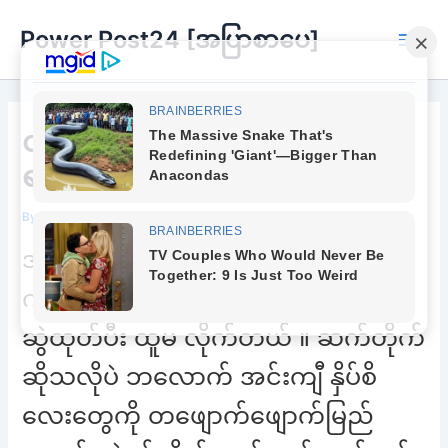
Skip
Power Post24 [အပြာစာပေ]
to
Main
content
Men
ထိန်းမရတော့လို့ပါ ဆရာမလေး
ရယ်
By
Chee Buu
/
May 31, 2022
အပ် ချုပ်စက်ခုံ ကို ကွယ်ပီး ထိုင်နေတဲ့
ကိုယ်လုံး အိထွေးထွေးလေးကို အတင်း
ဆွဲထုတ်ပီး ထူမ လိုက်တယ် ။ ဆက်တိုက်
ဆိုသလိုပဲ ဘလောက် အင်းကျီ နှိပ်စိ
လေးတွေကို တဖျောက်ဖျောက်မြည်