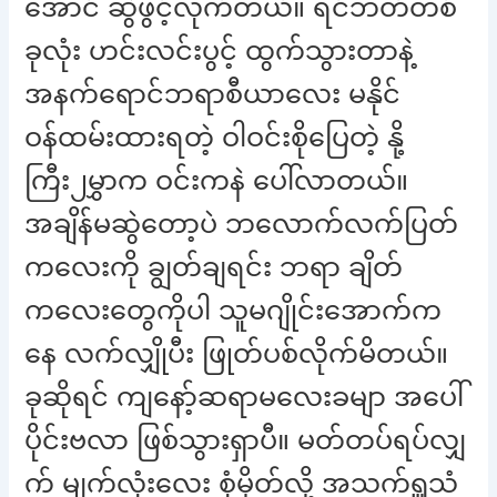
အောင် ဆွဲဖွင့်လိုက်တယ်။ ရင်ဘတ်တစ်
ခုလုံး ဟင်းလင်းပွင့် ထွက်သွားတာနဲ့
အနက်ရောင်ဘရာစီယာလေး မနိုင်
ဝန်ထမ်းထားရတဲ့ ဝါဝင်းစိုပြေတဲ့ နို့
ကြီး၂မွှာက ဝင်းကနဲ ပေါ်လာတယ်။
အချိန်မဆွဲတော့ပဲ ဘလောက်လက်ပြတ်
ကလေးကို ချွတ်ချရင်း ဘရာ ချိတ်
ကလေးတွေကိုပါ သူမဂျိုင်းအောက်က
နေ လက်လျှိုပီး ဖြုတ်ပစ်လိုက်မိတယ်။
ခုဆိုရင် ကျနော့်ဆရာမလေးခမျာ အပေါ်
ပိုင်းဗလာ ဖြစ်သွားရှာပီ။ မတ်တပ်ရပ်လျှ
က် မျက်လုံးလေး စုံမှိတ်လို့ အသက်ရှူသံ