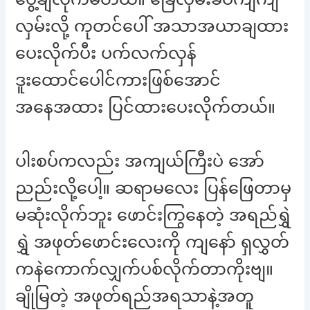
လှမ်းလို့ ကုတင်ပေါ် အသာအယာချထား
ပေးလိုက်ပီး ပက်လက်လှန်
ဒူးထောင်ပေါင်ကားဖြစ်အောင်
အနေအထား ပြင်ထားပေးလိုက်တယ်။
ပါးစပ်ကလည်း အကျယ်ကြီးပဲ အော်
ညည်းလို့ပေါ့။ ဆရာမလေး ပြန်ဖြေတာမှ
မဆုံးလိုက်ဘူး ဖောင်းကြွနေတဲ့ အရည်ရွှဲ
ရွှဲ အဖုတ်ဖောင်းလေးကို ကျနော် ရှလွှတ်
ကနဲကောက်လျှက်ပစ်လိုက်တာကိုးဗျ။
ချိုမြတဲ့ အဖုတ်ရည်အရသာနဲ့အတူ