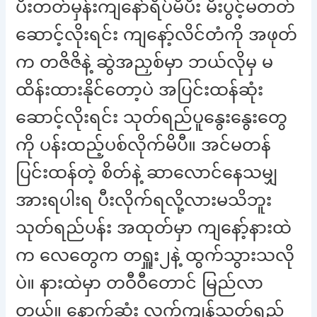
ပီးတတ်မှန်းကျနော်ရိပ်မိပီး မီးပွင့်မတတ်
ဆောင့်လိုးရင်း ကျနော့်လိင်တံကို အဖုတ်
က တဇိဇိနဲ့ ဆွဲအညှစ်မှာ ဘယ်လိုမှ မ
ထိန်းထားနိုင်တော့ပဲ အပြင်းထန်ဆုံး
ဆောင့်လိုးရင်း သုတ်ရည်ပူနွေးနွေးတွေ
ကို ပန်းထည့်ပစ်လိုက်မိပီ။ အင်မတန်
ပြင်းထန်တဲ့ စိတ်နဲ့ ဆာလောင်နေသမျှ
အားရပါးရ ပီးလိုက်ရလို့လားမသိဘူး
သုတ်ရည်ပန်း အထုတ်မှာ ကျနော့်နားထဲ
က လေတွေက တရှူး၂နဲ့ ထွက်သွားသလို
ပဲ။ နားထဲမှာ တဝီဝီတောင် မြည်လာ
တယ်။ နောက်ဆုံး လက်ကျန်သုတ်ရည်