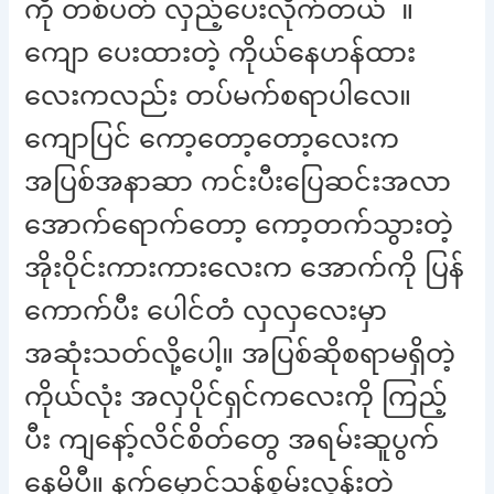
ကို တစ်ပတ် လှည့်ပေးလိုက်တယ် ။
ကျော ပေးထားတဲ့ ကိုယ်နေဟန်ထား
လေးကလည်း တပ်မက်စရာပါလေ။
ကျောပြင် ကော့တော့တော့လေးက
အပြစ်အနာဆာ ကင်းပီးပြေဆင်းအလာ
အောက်ရောက်တော့ ကော့တက်သွားတဲ့
အိုးဝိုင်းကားကားလေးက အောက်ကို ပြန်
ကောက်ပီး ပေါင်တံ လှလှလေးမှာ
အဆုံးသတ်လို့ပေါ့။ အပြစ်ဆိုစရာမရှိတဲ့
ကိုယ်လုံး အလှပိုင်ရှင်ကလေးကို ကြည့်
ပီး ကျနော့်လိင်စိတ်တွေ အရမ်းဆူပွက်
နေမိပီ။ နက်မှောင်သန်စွမ်းလွန်းတဲ့