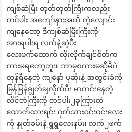
ကျစ်ဆံမြီး တုတ်တုတ်ကြီးကလည်း
တင်ပါး အကျော်နားအထိ တွဲလျောင်း
ကျနေတော့ ဒီကျစ်ဆံမြီးကြီးကို
အားရပါးရ လက်နဲ့ဆွဲပီး
လေးဖက်ထောက် လိုးလိုက်ချင်စိတ်က
တားမရတော့ဘူး။ ဘာမှစကားမဆိုမိပဲ
တုန်ရီနေတဲ့ ကျနော် ပုဆိုးနဲ့ အတွင်းခံကို
မြန်မြန်ချွတ်ချလိုက်ပီး မာတင်းနေတဲ့
လိင်တံကြီးကို တင်ပါး၂ခုကြားထဲ
ထောက်ထားရင်း ဂုတ်သားဝင်းဝင်းလေး
ကို နှုတ်ခမ်းနဲ့ ရွရွလေးနမ်း၊ လက်၂ဖက်