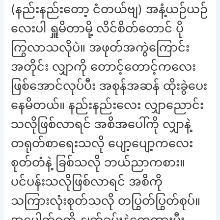
(နည်းနည်းတော့ ငံတယ်ဗျ) အနံ့ယဉ်ယဉ်
လေးပါ ရှူမိတာမို့ လိင်စိတ်တောင် ပို
ကြွလာသလိုပဲ။ အဖုတ်အကွဲကြောင်း
အတိုင်း လျှာကို တောင့်တောင့်ကလေး
ဖြစ်အောင်လုပ်ပီး အစုန်အဆန် ထိုးခွဲပေး
နေမိတယ်။ နည်းနည်းလေး လျှာညောင်း
သလိုဖြစ်လာရင် အစိအပေါ်ကို လျှာနဲ့
တရုတ်စာရေးသလို ပျော့ပျော့ကလေး
စုတ်တံနဲ့ ခြစ်သလို ဘယ်ညာကစား။
ပင်ပန်းသလိုဖြစ်လာရင် အစိကို
သကြားလုံးစုတ်သလို တပြွတ်ပြွတ်စုပ်။
အပေါက်ဝကို နှုတ်ခမ်းနဲ့တေ့ထားပီး