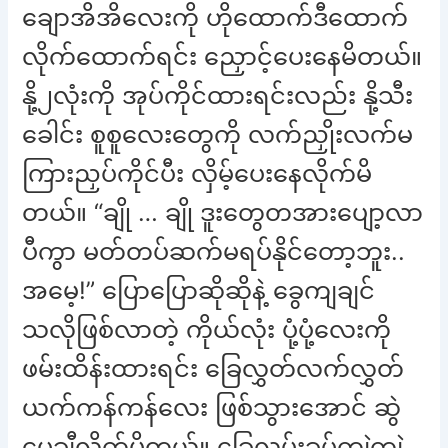
ချောအိအိလေးကို ဟိုထောက်ဒီထောက်
လိုက်ထောက်ရင်း ညှောင့်ပေးနေမိတယ်။
နို့၂လုံးကို အုပ်ကိုင်ထားရင်းလည်း နို့သီး
ခေါင်း စူစူလေးတွေကို လက်ညှိုးလက်မ
ကြားညှပ်ကိုင်ပီး လှိမ့်ပေးနေလိုက်မိ
တယ်။ “ချို … ချို ဒူးတွေတအားပျော့လာ
ပီကွာ မတ်တပ်ဆက်မရပ်နိုင်တော့ဘူး..
အမေ့!” ပြောပြောဆိုဆိုနဲ့ ခွေကျချင်
သလိုဖြစ်လာတဲ့ ကိုယ်လုံး ပုံ့ပုံ့လေးကို
ဖမ်းထိန်းထားရင်း ခြေလွှတ်လက်လွှတ်
ယက်ကန်ကန်လေး ဖြစ်သွားအောင် ဆွဲ
ပွေ့ချီလိုက်မိတယ်။ ခြေလှမ်းခပ်ကျဲကျဲ