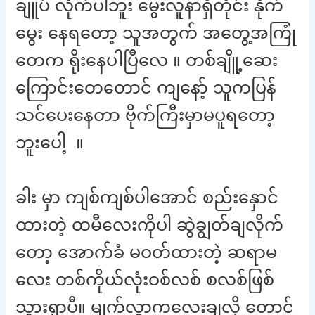
ချူပ် လိုက်ပါဘူး မွေးလူနာရှိတိုင်း နိုက်
မွေး နေရတော့ သူအတွက် အတွေ့အကြုံ
တေက ရိုးနေပါပြီလေ ။ တစ်ချိူ့ဆေး
ကြောင်းတေတောင် ကျနော့် သူကပြန်
သင်ပေးနေတာ ဗိုက်ကြီးမှာမပူရတော့
ဘူးပေါ့ ။
ခါး မှာ ကျစ်ကျစ်ပါအောင် စည်းနှောင်
ထားတဲ့ ထမီလေးကိုပါ ဆွဲချွတ်ချလိုက်
တော့ အောက်ခံ မဝတ်ထားတဲ့ ဆရာမ
လေး တစ်ကိုယ်လုံးဝစ်လစ် စလစ်ဖြစ်
သွားရှာပီ။ မျက်လွှာကလေးချလို့ တောင့်