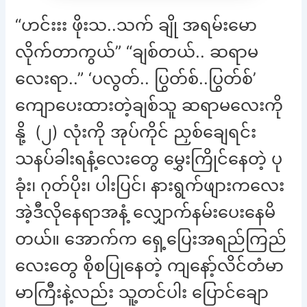
“ဟင်းးး ဖိုးသ..သက် ချို အရမ်းမော
လိုက်တာကွယ်” “ချစ်တယ်.. ဆရာမ
လေးရာ..” ‘ပလွတ်.. ပြွတ်စ်..ပြွတ်စ်’
ကျောပေးထားတဲ့ချစ်သူ ဆရာမလေးကို
နို့ (၂) လုံးကို အုပ်ကိုင် ညှစ်ချေရင်း
သနပ်ခါးရနံ့လေးတွေ မွှေးကြိုင်နေတဲ့ ပု
ခုံး၊ ဂုတ်ပိုး၊ ပါးပြင်၊ နားရွက်ဖျားကလေး
အဲ့ဒီလိုနေရာအနံ့ လျှောက်နမ်းပေးနေမိ
တယ်။ အောက်က ရှေ့ပြေးအရည်ကြည်
လေးတွေ စိုစပြုနေတဲ့ ကျနော့်လိင်တံမာ
မာကြီးနဲ့လည်း သူ့တင်ပါး ပြောင်ချော