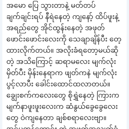
အမော ပြေ သွားတာနဲ့ မတ်တပ်
ချက်ချင်းရပ် နီရဲနေတဲ့ ကျနော့် ထိပ်ဖူးနဲ့
အရည်တွေ အိုင်ထွန်းနေတဲ့ အဖုတ်
ဖောင်းဖောင်းလေးကို သေချာချိန်ပီး တေ့
ထားလိုက်တယ်။ အလိုးခံရတော့မယ်ဆို
တဲ့ အသိကြောင့် ဆရာမလေး မျက်လုံး
မှိတ်ပီး မှိန်းနေရာက ဖျတ်ကနဲ မျက်လုံး
ပွင့်လာပီး ခေါင်းထောင်ထလာတယ်။
ချွေးစက်ကလေးတွေ စိုရွှဲနေတဲ့ ကြားက
မျက်နာဖူးဖူးလေးက ဆံနွယ်ခွေခွေလေး
တွေ ဝဲကျနေတာ ချစ်စရာလေးဗျာ။
အင်မတန်ကောင်း တဲ့ အဖုတ်အလျှက်ခံ