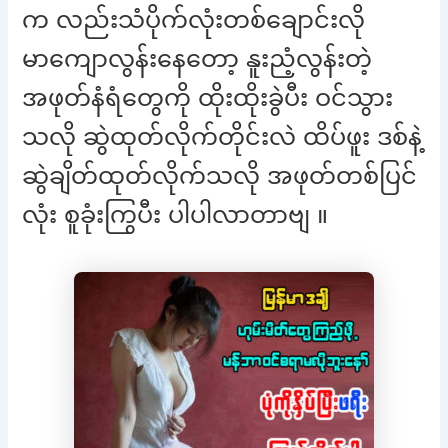
က လည်းသံပိုက်လုံးတစ်ချောင်းလို
မာကျောလွန်းနေတော့ နူးညံ့လွန်းတဲ့
အဖုတ်နံရံတွေကို ထိုးထိုးခွဲပီး ဝင်သွား
သလို ဆွဲထုတ်လိုက်တိုင်းလဲ ထိပ်ဖူး ဒစ်နဲ့
ဆွဲချိတ်ထုတ်လိုက်သလို အဖုတ်တစ်ပြင်
လုံး စူခုံးကြွပီး ပါပါလာတာဗျ ။