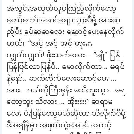
အသွင်းအထုတ်လုပ်ကြည့်လိုက်တော့
တော်တော်အဆင်ချောသွားပီမို့ အားထ
ည့်ပီး ခပ်ဆဆလေး ဆောင့်ပေးနေလိုက်
တယ်။ “အင့် အင့် အင့် ဟူးးးး
ကျွတ်ကျွတ်! ဖိုးသက်လေး .. “ချို” ပြန်..
ပြန်ဖြစ်လာပြန်ပီ.. မောလိုက်တာ… မရပ်
နဲ့နော်.. ဆက်တိုက်လေးဆောင့်ပေး …
အား ဘယ်လိုကြီးမှန်း မသိဘူးကွာ ..မရ
တော့ဘူး သိလား … အိုးးးးး” ဆရာမ
လေး ပီးပြန်တော့မယ်ဆိုတာ သိလိုက်ပီမို့
ဒီအချိန်မှာ အဖုတ်ကွဲအောင် ဆောင့်