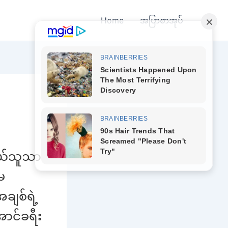
Home
အပြာစာအုပ်
တယ်သူသာ
မ
ချစ်ရဲ့
ာင်ခရီး