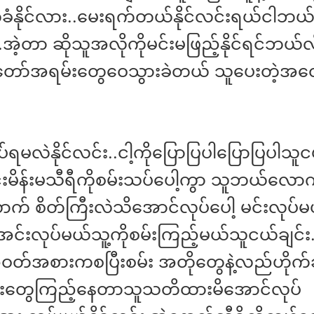
ခံနိုင်လား..မေးရက်တယ်နိုင်လင်းရယ်ငါဘယ
 ..အဲ့တာ ဆိုသူအလိုကိုမင်းမဖြည့်နိုင်ရင်ဘယ်လ
်တော်အရမ်းတွေဝေသွားခဲတယ် သူပေးတဲ့အတ
ရမလဲနိုင်လင်း..ငါ့ကိုပြောပြပါပြောပြပါသူင
်းမိန်းမသီရီကိုစမ်းသပ်ပေါ့ကွာ သူဘယ်လော
် စိတ်ကြီးလဲသိအောင်လုပ်ပေါ့ မင်းလုပ်
… အင်းလုပ်မယ်သူ့ကိုစမ်းကြည့်မယ်သူငယ်ချင်
အဝတ်အစားကစပြီးစမ်း အတိုတွေနဲ့လည်ဟိုက
ျားတွေကြည့်နေတာသူသတိထားမိအောင်လုပ်