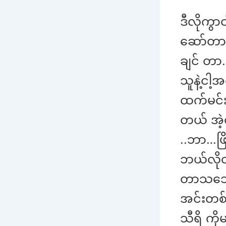
ဒီလိုကွ
ဆော်တာမှ
ချင် တာ
သူနဲ့ငါ
ထက်မင်း
တယ် အဲ့
..ဘာ…ဖြိ
ဘယ်လိုလ
တာသဘော
အင်းတစ်
သီရိ ကိ