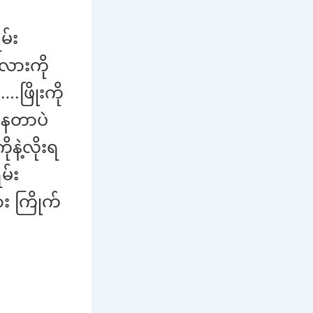
မ်း
လားကို
….ဖြိုးကို
နေတာပဲ
ုနဲ့လိုးရ
မ်း
း ကြိုက်