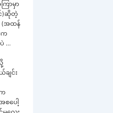
်အကြာမှာ
)ဆိုတဲ့
ူး (အထန်
ံးက
ပဲ …
ု့
ယ်ချင်း
းက
ကအစပေါ့
င်မလေး