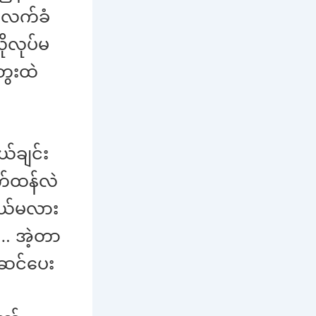
်လက်ခံ
ိုလုပ်မ
ွေးထဲ
ယ်ချင်း
က်ထန်လဲ
မယ်မလား
း… အဲ့တာ
်ဆင်ပေး