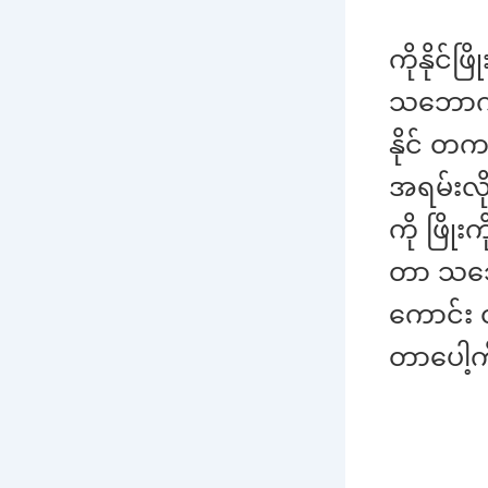
ကိုနိုင်
သဘောကျ
နိုင် တကယ
အရမ်းလိ
ကို ဖြို
တာ သဘော
ကောင်း 
တာပေါ့က