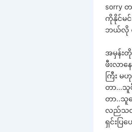
sorry တ
ကိုနိုင်မ
ဘယ်လို 
အမှန်းတိ
ဖီးလာနေ
ကြီး မဟု
တာ…သူဖီ
တာ..သူက
လည်သလို
ရှင်းပြပ