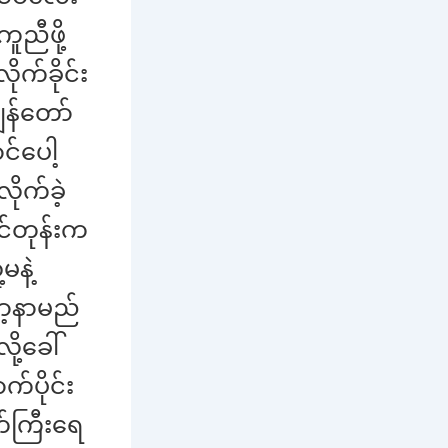
ူညီဖို့
က်ခိုင်း
ွန်တော်
်ပေါ့
ိုက်ခဲ့
င်တုန်းက
မနဲ့
ော့နာမည်
ု့ခေါ်
်ပိုင်း
တ်ကြီးရေ