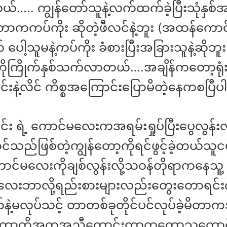
ိ တယ်….. ကျွန်တော်သူနဲ့လက်ထက်ခဲ့ပြီးသုံနှစ
တာကကပ်ကိုး ဆိုတဲ့ဖီလင်နဲ့ဘူး (အထန်ကောင်
် ပေါ့သူမနဲ့ကပ်ကိုး ခံစားပြီးအခြားသူနဲ့ဆိုဘ
ိုကြိုက်နှစ်သက်လာတယ်….အချိန်ကတော့ရု
်းနဲ့လိင် ကိစ္စအကြောင်းပြောမိတဲ့နေကစပြီပါ
်း ရဲ့ ကောင်မလေးကအရမ်းရှုပ်ပြီးပွေလွန်းလိ
်သည်ဖြစ်တဲ့ကျွန်တော့ကိုရင်ဖွင့်ခဲ့တယ်သူင
ာင်မလေးကိုချစ်လွန်းလို့သဝန်တိုရာကနေသူ့
လေးဘာလို့ရည်းစားများလည်းတွေးတောရင်
်နဲ့မလုပ်သင့် တာတစ်ခုတိုင်ပင်လုပ်ခဲ့မိတာ
်တော့ကိုအကူအညီတောင်းတာကတော့သူ့ကော