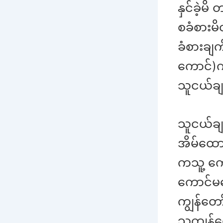
နှင်ခဲ့မ
စခံစားမိ
ခံစားချက
ကောင်)က
သူငယ်ချင
သူငယ်ချင
အိမ်ထောင
ကသူ့ ကေ
ကောင်မ
ကျွန်တော
သူကျွန