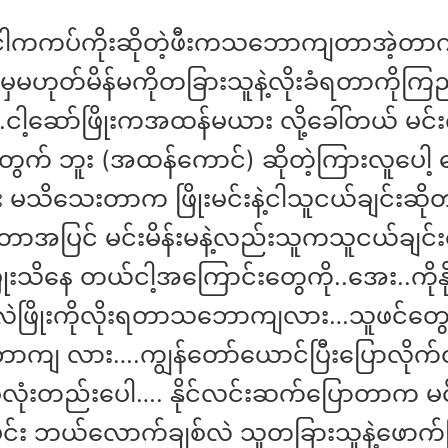
ာငါကကပ်ကိုးဆိုတဲ့ဖီးကသဘောကျတာအဲ့တာက
မဟုတ်မိန်မကိုတခြားသူနဲ့လိုးခံရတာကိုကြည့်
..ငါ့ဆော်ဖြိုးကအထန်မယား လို့ခေါ်တယ် မင
့အတွက် ဘူး (အထန်ကောင်) ဆိုတဲ့ကြားလူပေါ့
 မသိသေးတာက ဖြိုးမင်းနဲ့ငါသူငယ်ချင်းဆို
တာအပြင် မင်းမိန်းမနဲ့လည်းသူကသူငယ်ချင
ုးသိနေ တယ်ငါ့အကြောင်းတွေကို..အေး..ကိုနို
ဲဖြိုးကိုလိုးရတာသဘောကျလား…သူဖင်တွေ
ကျ လား….ကျွန်တော်ယောင်ပြီးပြောလို
လုံးတည်းပေါ…. နိုင်လင်းဆက်ပြောတာက မင်
ုမင်း ဘယ်လောက်ချစ်လဲ သူတခြားသူနဲ့ဖောက်