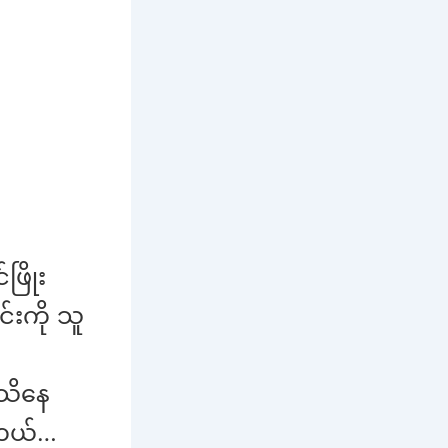
ဖြိုး
်းကို သူ
းသိနေ
ိတယ်…