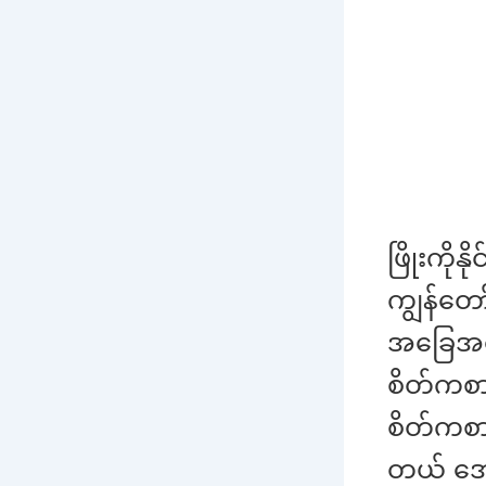
ဖြိုးကို
ကျွန်တော
အခြေအနေ
စိတ်ကစာ
စိတ်ကစာ
တယ် အေး