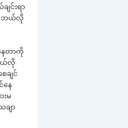
်ချင်းရာ
ပါ ဘယ်လို
ံနေတာကို
ယ်လို
စေချင်
င်နေ
နားမ
သေချာ