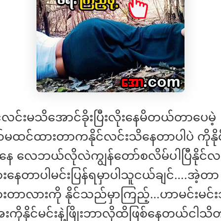
နိုင်လင်းမသိအောင်ခိုးပြီးလိုးနေမိတယ်တာပေမဲ့
်မထင်ထားတာကနိုင်လင်းသိနေတာပါပဲ ကိုနိုင်
 လေဘယ်လိုလဲကျွန်တော်စလိမ်ပါပြီနိုင်လင
းနေတာပါမင်းပြန်ရမှာပါသူငယ်ချင်….အဲ့တာ
းတာလားကို နိုင်သည်မှာကြည့်…ဟာမင်းမင်
ကိုနိုင်မင်းနဲ့ဖြိုးဘာလိုထိဖြစ်နေတယ်ငါသ