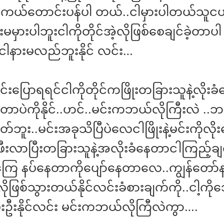
ကယ်တောင်းပန်ပါ တယ်..ငါမှားပါတယ်သူငယ
င်းမမှားပါဘူးငါကိုတိုင်အဲ့လိုဖြစ်စေချင်ခဲ့တာ
ငါနားမလည်ဘူးနိုင် လင်း…
ုင်းပြောရရင်ငါကိုတိုင်ကဖြိုးတခြားသူနဲ့လိုးခ
တာပဲကိုနိုင်..ဟင်..မင်းကဘယ်လိုကြီးလဲ ..ဘ
တ်ဘူး..မင်းအခုသိပြီပဲလေငါဖြိုးနဲ့မင်းကိုလိုး
းလာပြီးတခြားသူနဲ့အလိုးခံနေတာငါကြည့်ချ
ြေ နပ်နေတာကိုပျော်နေတာလေ..ကျွန်တော်
ဖြစ်သွားတယ်နိုင်လင်းခံစားချက်ကို..ငါ့ကို
ေးဦးနိုင်လင်း မင်းကဘယ်လိုကြီလဲကွာ….