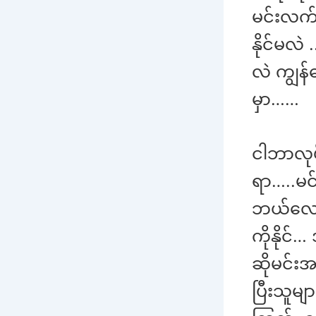
မင်းလက်
နိုင်မလဲ
လဲ ကျွန
မှာ……
ငါဘာလုပ်
ရာ…..မင
ဘယ်လောက
ကိုနိုင်
ဆိုမင်း
ပြီးသူမ