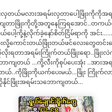
ဖြိုးလှတယ်မလားအရမ်းလှတာပေါ့ဖြိုးကိုကိုအရ
တာဖြိုးကိုတို့အတူနေကြရအောင်..တကယ်
်ပေါ့ကို့နဲ့လိုက်ခဲ့နော်စိတ်ငြိမ်ရာကို အင်း……
ုးလို့ကောင်းတယ်ဖြိုးတယ်ဖင်လေးတွေတင်း
းကိုလိုးရတာအရမ်းကြိုက်တယ်ဖြိုးရော..ဖြိုးလဲကိ
ကျတယ် …ကို့လီးကိုစုပ်ပေးအုံး ..အားအရ
တယ်..ကိုဖြိုးကိုယက်ပေးမယ်…ဖြိုး ကြိုက်လာ
ိုနိုင်ဖြိုးအရမ်းသဘောကျတယ်…