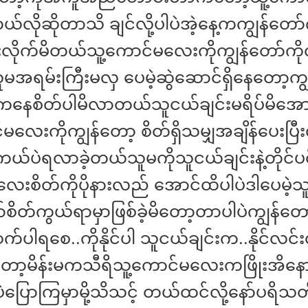
ယ်လိုဆိုတာသိ ချင်လို့ပါပဲအဲ့နေ့ကကျွန်တော်က
ိုက်မိတယ်သူ့ကောင်မလေးကိုကျွန်တော်ကိုလို
ူမအရမ်းကြီးမလှ ပေမဲ့ဆွဲဆောင်ရှိနေတော့ကျ
နေစိတ်ပါမိလာတယ်သူငယ်ချင်းမရိပ်မိအောင
လေးကိုကျွန်တော့ စိတ်ရှိသမျှအချိန်ပေးပြီးလ
ပဲရလာခဲ့တယ်သူမကိုသူငယ်ချင်းနဲ့တိုင်ပ
းစိတ်ကိုပိုနားလည် အောင်ထိပါပဲဒါပေမဲ့သူ့
်စိတ်ကွယ်ရာမှာဖြစ်ခဲ့မိတော့တာပါပဲကျွန်တ
က်ပါရစေ..ကိုနိုင်ပါ သူငယ်ချင်းက..နိုင်လင်းလိ
်တော့မိန်းမကသီရိသူ့ကောင်မလေးကဖြိုးအိနောက
ပဲပြောကြမှာမို့သိသင့် တယ်ထင်လို့နော်ပရိသ