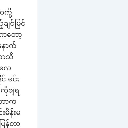
ကို့
ချင်မြင်
်းကတော့
 နောက်
တာသိ
်းလေ
င် မင်း
ကိုချရ
က်တာက
းမိန်းမ
ပြန်တာ