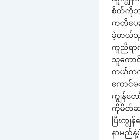
စိတ်ကိုဘ
ကတိပေးလ
ခဲ့တယ်သ
ကူညီရာက
သူကောင်မ
တယ်တကယ်
ကောင်မလေ
ကျွန်တော
ကိုမိတ်ဆ
ပြီးကျွန
နာမည်နဲ့