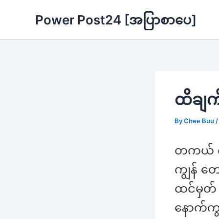
Skip
Power Post24 [အပြာစာပေ]
to
content
ထိချက
By
Chee Buu
တကယ် ကိ
ကျွန် တ
ထင်မှတ် 
နောက်ကွ