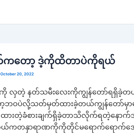
်ကတော့ ဒဲ့ကိုထိတာပဲကိုရယ်
/
October 20, 2022
ု လှတဲ့ နတ်သမီးလေးကိုကျွန်တော်ရရှိခဲ့
ော့ဘဝပဲလို့သတ်မှတ်ထားခဲ့တယ်ကျွန်တော်မှာ
ထားတဲ့ခံစားချက်ရှိခဲ့တာသိလိုက်ရတဲ့နောက်အ
ယ်ကတနှာရာဏကိုကိုတိုင်မရောက်ရောက်အေ