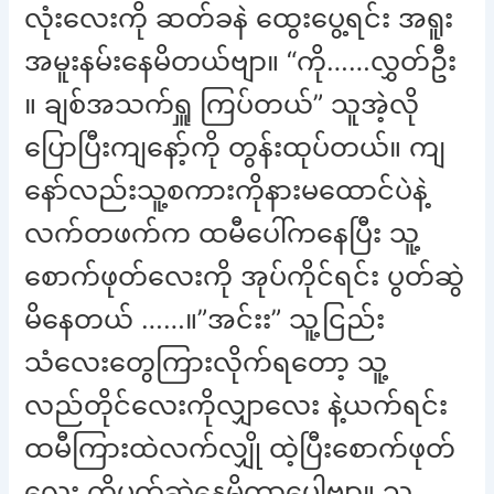
လုံးလေးကို ဆတ်ခနဲ ထွေးပွေ့ရင်း အရူး
အမူးနမ်းနေမိတယ်ဗျာ။ “ကို……လွှတ်ဦး
။ ချစ်အသက်ရှူ ကြပ်တယ်” သူအဲ့လို
ပြောပြီးကျနော့်ကို တွန်းထုပ်တယ်။ ကျ
နော်လည်းသူ့စကားကိုနားမထောင်ပဲနဲ့
လက်တဖက်က ထမီပေါ်ကနေပြီး သူ့
စောက်ဖုတ်လေးကို အုပ်ကိုင်ရင်း ပွတ်ဆွဲ
မိနေတယ် ……။”အင်းး” သူ့ငြည်း
သံလေးတွေကြားလိုက်ရတော့ သူ့
လည်တိုင်လေးကိုလျှာလေး နဲ့ယက်ရင်း
ထမီကြားထဲလက်လျှို ထဲ့ပြီးစောက်ဖုတ်
လေး ကိုပွတ်ဆွဲနေမိတာပေါ့ဗျာ။ သူ့