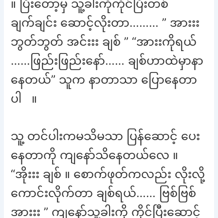
။ ပြီးတော့မှ သူ့ခါးကိုကိုင်ပြီးတစ်
ချက်ချင်း ဆောင့်လိုးတာ……… ” အားးး
ဘွတ်ဘွတ် အင်းးး ချစ် ” “အားးကိုရယ်
……ဖြည်းဖြည်းနော်…… ချစ်ဟာထဲမှာနာ
နေတယ်” သူက နာတာသာ ပြောနေတာ
ပါ ။
သူ့ တင်ပါးကမသိမသာ ပြန်ဆောင့် ပေး
နေတာကို ကျနော်သိနေတယ်လေ ။
“အိုးးး ချစ် ။ စောက်ဖုတ်ကလည်း လိုးလို့
ကောင်းလိုက်တာ ချစ်ရယ်…… ဗြစ်ဗြစ်
အားးး ” ကျနော်သူ့ခါးကို ကိုင်ပြီးဆောင့်