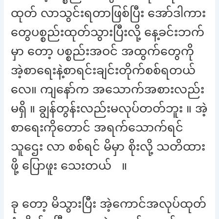
ထုတ် လာသွင်းရတာဖြစ်ပြီး အော်ဒါကား
တွေပစ္စည်းထုတ်သွားပြီးလို့ နေ့ခင်းဘက်
မှာ တော့ ပစ္စည်းအဝင် အထွက်တွေကို
အဲ့စာရေးနဲ့စာရင်းချင်းတိုက်စစ်ရတယ်
လေ။ ကျနော်က အသောက်အစားလည်း
မရှိ ။ ချွန်တွန်းလည်းမလုပ်တတ်ဘူး ။ အဲ့
စာရေးကိုတောင် အရက်သောက်ရင်
သူဌေး လာ စစ်ရင် မိမှာ စိုးလို့ သတိထား
ဖို့ ပြောဖူး သေးတယ် ။
ခု တော့ မိသွားပြီး အဲ့ကောင်အလုပ်ထုတ်