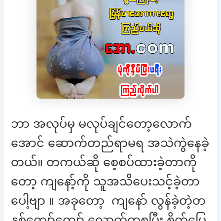
ဘာ အလုပ်မှ မလုပ်ချင်တော့လောက်
အောင် ဆောက်တည်ရာမရ အသဲကွဲနေခဲ့
တယ်။ တကယ်ဆို စေ့စပ်ထားခဲ့တာကို
တော့ ကျနော့်ကို သူအသိပေးသင့်ခဲ့တာ
ပေါ့ဗျာ ။ အခုတော့ ကျနော် လွန်ခဲ့တဲ့တ
နှစ်ကျော်ကျော် လောက်ကစပြီး စိတ်ပြေ