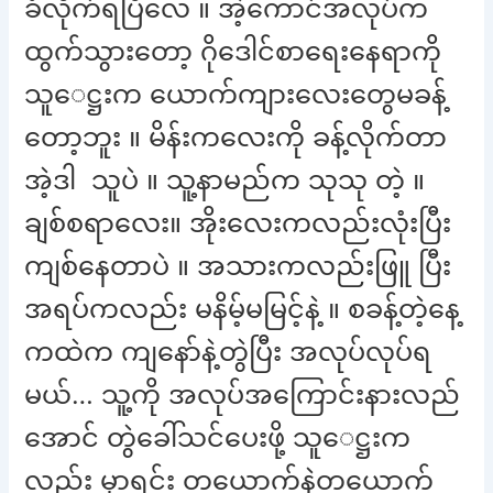
ခံလိုက်ရပြီလေ ။ အဲ့ကောင်အလုပ်က
ထွက်သွားတော့ ဂိုဒေါင်စာရေးနေရာကို
သူေဋ္ဌးက ယောက်ကျားလေးတွေမခန့်
တော့ဘူး ။ မိန်းကလေးကို ခန့်လိုက်တာ
အဲ့ဒါ သူပဲ ။ သူ့နာမည်က သုသု တဲ့ ။
ချစ်စရာလေး။ အိုးလေးကလည်းလုံးပြီး
ကျစ်နေတာပဲ ။ အသားကလည်းဖြူ ပြီး
အရပ်ကလည်း မနိမ့်မမြင့်နဲ့ ။ စခန့်တဲ့နေ့
ကထဲက ကျနော်နဲ့တွဲပြီး အလုပ်လုပ်ရ
မယ်… သူ့ကို အလုပ်အကြောင်းနားလည်
အောင် တွဲခေါ်သင်ပေးဖို့ သူေဋ္ဌးက
လည်း မှာရင်း တယောက်နဲ့တယောက်