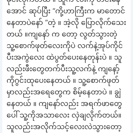
အောင် ဆုပ်ပြီး “ကို့ဟာကြီးက မာတောင်
နေတာပဲနော် “တဲ့ ။ အဲ့လို ပြောလိုက်သေး
တယ် ။ကျနော် က တော့ လွတ်သွားတဲ့
သူ့စောက်ဖုတ်လေးကိုပဲ လက်နဲ့အုပ်ကိုင်
ပီးအကွဲလေး ထဲပွတ်ပေးနေတုန်းပဲ ။ သူ
လည်းဖီးတွေတက်ပီးသူ့လက်နဲ့ ကျနော့်
ကိုဂွင်းထုပေးနေတယ် ။ သူ့စောက်ဖုတ်
မှာလည်းအရေတွေက စိမ့်နေတာပဲ ။ ချွဲ
နေတယ် ။ ကျနော်လည်း အရက်ဖာတွေ
ပေါ် သူ့ကိုအသာလေး လှဲချလိုက်တယ်။
သူလည်းအလိုက်သင့်လေးလဲသွားတော့