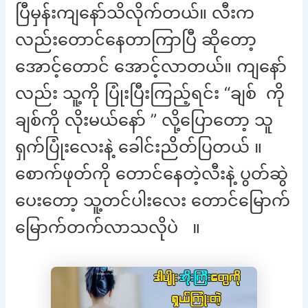
ပြီမှန်းကျနော်သိလိုက်တယ်။ လီးက
လည်းတောင်နေတာကြာပြီ ဆိုတော့
အောင့်တောင် အောင့်လာတယ်။ ကျနော်
လည်း သူ့ကို ပြုံးပြီးကြည့်ရင်း “ချစ် ကို
ချစ်ကို လိုးမယ်နော် ” လို့ပြောတော့ သူ
ရှက်ပြုံးလေးနဲ့ ခေါင်းညိတ်ပြတယ် ။
စောက်ဖုတ်ကို တောင်နေတဲ့လီးနဲ့ ပွတ်ဆွဲ
ပေးတော့ သူ့တင်ပါးလေး တောင်မြောက်
မြောက်တက်လာသလိုပဲ ။