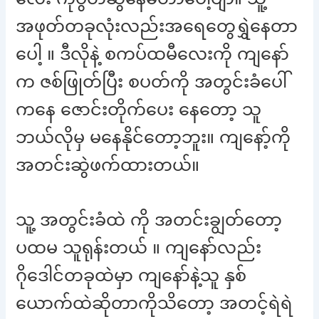
အဖုတ်တခုလုံးလည်းအရေတွေရွှဲနေတာ
ပေါ့ ။ ဒီလိုနဲ့ စကပ်ထမီလေးကို ကျနော်
က ဇစ်ဖြုတ်ပြီး စပတ်ကို အတွင်းခံပေါ်
ကနေ ဇောင်းတိုက်ပေး နေတော့ သူ
ဘယ်လိုမှ မနေနိုင်တော့ဘူး။ ကျနော့်ကို
အတင်းဆွဲဖက်ထားတယ်။
သူ့ အတွင်းခံထဲ ကို အတင်းချွတ်တော့
ပထမ သူရုန်းတယ် ။ ကျနော်လည်း
ဂိုဒေါင်တခုထဲမှာ ကျနော်နဲ့သူ နှစ်
ယောက်ထဲဆိုတာကိုသိတော့ အတင့်ရဲရဲ