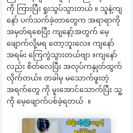
ကို ကြားပြီး ရူးသွပ်သွားတယ် ။ သူနဲ့ကျ
နော် ပက်သက်ခဲ့တာတွေက အရာရာကို
အမှတ်ရစေပြီး ကျနော့်အတွက် မေ့
ဖျောက်လို့မရ တော့ဘူးလေ။ ကျနော်
အရမ်း ကြေကွဲသွားတယ်ဗျာ ။ကျနော်
လည်း စိတ်လေပြီး အလုပ်ကနှုတ်ထွက်
လိုက်တယ်။ တခါမှ မသောက်ဖူးတဲ့
အရက်တွေ ကို မူးအောင်သောက်ပြီး သူ့
ကို မေ့ဖျောက်ပစ်ခဲ့ရတယ် ။