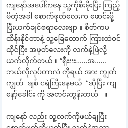
ကျနော်အပေါ်ကနေ သူ့ကိုစီးမိုးပြီး ကြည့်
မိတဲ့အခါ စောက်ဖုတ်လေးက ဖောင်းမို့
ပြီးယက်ချင်စရာလေးဗျာ ။ စိတ်ကမ
ထိန်းနိုင်တာနဲ့ သူ့ခြေထောက် ကြားထဲဝင်
ထိုင်ပြီး အဖုတ်လေးကို လက်နဲ့ဖြဲလို့
ယက်လိုက်တယ် ။ “ရှီးးးး……အ……
ဘယ်လိုလုပ်တာလဲ ကိုရယ် အား ကျွတ်
ကျွတ် ချစ် ငရဲကြီးနေမယ် ”ဆိုပြီး ကျ
နော့်ခေါင်း ကို အတင်းတွန်းတယ် ။
ကျနော် လည်း သူ့လက်ကိုဖယ်ချပြီး
စောက်ဖုတ်ကိုယက်ပြီး လက်နဲ့အသာ