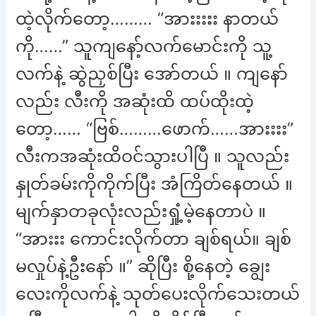
ထဲ့လိုက်တော့……… “အားးးးး နာတယ်
ကို……” သူကျနော့်လက်မောင်းကို သူ့
လက်နဲ့ ဆွဲညှစ်ပြီး အော်တယ် ။ ကျနော်
လည်း လီးကို အဆုံးထိ ထပ်ထိုးထဲ့
တော့…… “ဗြစ်………ဖောက်……အားးးး”
လီးကအဆုံးထိဝင်သွားပါပြီ ။ သူလည်း
နှုတ်ခမ်းကိုကိုက်ပြီး အံကြိတ်နေတယ် ။
မျက်နှာတခုလုံးလည်းရှုံ့မဲ့နေတာပဲ ။
“အားးး ကောင်းလိုက်တာ ချစ်ရယ်။ ချစ်
မလှုပ်နဲ့ဦးနော် ။” ဆိုပြီး စို့နေတဲ့ ချွေး
လေးကိုလက်နဲ့ သုတ်ပေးလိုက်သေးတယ်