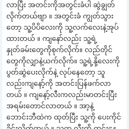
လာပြီး အတင်းကိုအတွင်းခံပါ ဆွဲချွတ်
လိုက်တယ်ဗျာ ။ အတွင်းခံ ကျွတ်သွား
တော့ သူ့ပိပိလေးကို သူ့လက်လေးနဲ့အုပ်
ထားတယ် ။ ကျနော်လည်း သူ့ရဲ့
နှုတ်ခမ်းတွေကိုစုက်လိုက်။ လည်တိုင်
တွေကိုလျှာနဲ့ယက်လိုက်။ သူ့ရဲ့နို့လေးကို
ပွတ်ဆွဲပေးလိုက်နဲ့ လုပ်နေတော့ သူ
လည်းကျနော့်ကို အတင်းပြန်ဖက်လာ
တယ် ။ ကျနော့်လီးကလည်းမာတင်းပြီး
အရမ်းတောင်လာတယ် ။ အာ့နဲ့
ဘောင်းဘီထဲက ထုတ်ပြီး သူ့ကို ပေးကိုင်
ခိုင်းလိုက်တယ် ။ သူက လီးကို တင်းနေ