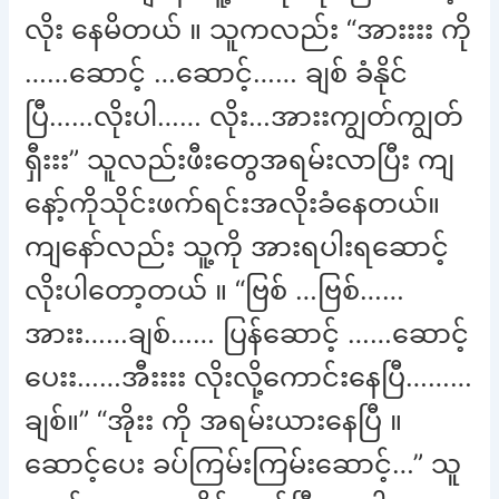
လိုး နေမိတယ် ။ သူကလည်း “အားးးး ကို
……ဆောင့် …ဆောင့်…… ချစ် ခံနိုင်
ပြီ……လိုးပါ…… လိုး…အားးကျွတ်ကျွတ်
ရှီးးး” သူလည်းဖီးတွေအရမ်းလာပြီး ကျ
နော့်ကိုသိုင်းဖက်ရင်းအလိုးခံနေတယ်။
ကျနော်လည်း သူ့ကို အားရပါးရဆောင့်
လိုးပါတော့တယ် ။ “ဗြစ် …ဗြစ်……
အားး……ချစ်…… ပြန်ဆောင့် ……ဆောင့်
ပေးး……အီးးးး လိုးလို့ကောင်းနေပြီ………
ချစ်။” “အိုးး ကို အရမ်းယားနေပြီ ။
ဆောင့်ပေး ခပ်ကြမ်းကြမ်းဆောင့်…” သူ