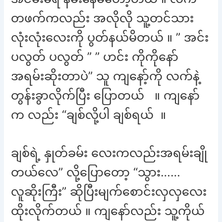
တဖက်ကလည်း အလိုလို သူ့တင်သား
လုံးလုံးလေးကို ပွတ်နယ်မိတယ် ။ ” အင်း
ပလွတ် ပလွတ် ” ” ဟင်း ကိုကိုနော်
အရမ်းဆိုးတာပဲ” သူ ကျနော့်ကို လက်နဲ့
တွန်းခွာလိုက်ပြီး ပြောတယ် ။ ကျနော်
က လည်း “ချစ်လို့ပါ ချစ်ရယ် ။
ချစ်ရဲ့ နှုတ်ခမ်း လေးကလည်းအရမ်းချို
တယ်လေ” လို့ပြောတော့ “သွား……
လူဆိုးကြီး” ဆိုပြီးမျက်စောင်းလှလှလေး
ထိုးလိုက်တယ် ။ ကျနော်လည်း သူ့ကိုယ်