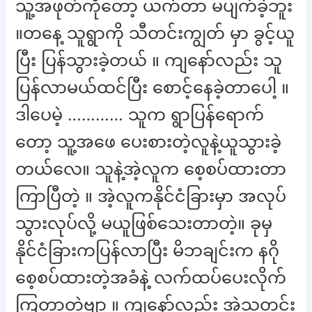
သူ့အဖုတ်ကိုတော့ ယက်တာ မပျက်ခဲ့ဘူး
။တနေ့ သူရွာကို သီတင်းကျွတ် မှာ ခွင့်ယူ
ပြီး ပြန်သွားခဲ့တယ် ။ ကျနော်လည်း သူ
ပြန်လာမယ်ထင်ပြီး စောင့်နေခဲ့တာပေါ့ ။
ဒါပေမဲ့ ………… သူက ရွာပြန်ရောက်
တော့ သူ့အဖေ ပေးစားတဲ့လူနဲ့ယူသွားခဲ့
တယ်လေ။ သူနဲ့အဲ့လူက စေ့စပ်ထားတာ
ကြာပြီတဲ့ ။ အဲ့လူကနိုင်ငံခြားမှာ အလုပ်
သွားလုပ်လို့ မယူဖြစ်သေးတာတဲ့။ ခုမှ
နိုင်ငံခြားကပြန်လာပြီး မိဘချင်းက နဂို
စေ့စပ်ထားတဲ့အခံနဲ့ လက်ထပ်ပေးလိုက်
ကြတာတဲ့ဗျာ ။ ကျနော်လည်း အဲ့သတင်း