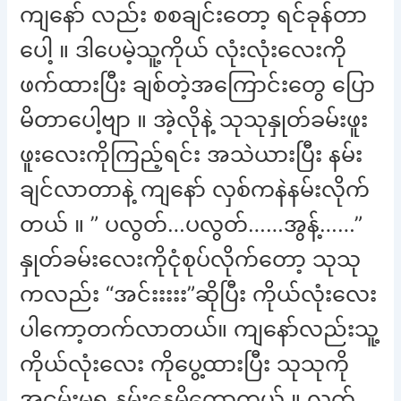
ကျနော် လည်း စစချင်းတော့ ရင်ခုန်တာ
ပေါ့ ။ ဒါပေမဲ့သူ့ကိုယ် လုံးလုံးလေးကို
ဖက်ထားပြီး ချစ်တဲ့အကြောင်းတွေ ပြော
မိတာပေါ့ဗျာ ။ အဲ့လိုနဲ့ သုသုနှုတ်ခမ်းဖူး
ဖူးလေးကိုကြည့်ရင်း အသဲယားပြီး နမ်း
ချင်လာတာနဲ့ ကျနော် လှစ်ကနဲနမ်းလိုက်
တယ် ။ ” ပလွတ်…ပလွတ်……အွန့်……”
နှုတ်ခမ်းလေးကိုငုံစုပ်လိုက်တော့ သုသု
ကလည်း “အင်းးးးး”ဆိုပြီး ကိုယ်လုံးလေး
ပါကော့တက်လာတယ်။ ကျနော်လည်းသူ့
ကိုယ်လုံးလေး ကိုပွေ့ထားပြီး သုသုကို
အငမ်းမရ နမ်းနေမိတော့တယ် ။ လက်