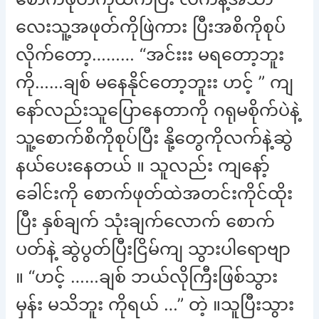
လေးသူ့အဖုတ်ကိုဖြဲကား ပြီးအစိကိုစုပ်
လိုက်တော့……… “အင်းးး မရတော့ဘူး
ကို……ချစ် မနေနိုင်တော့ဘူးး ဟင့် ” ကျ
နော်လည်းသူပြောနေတာကို ဂရုမစိုက်ပဲနဲ့
သူ့စောက်စိကိုစုပ်ပြီး နို့တွေကိုလက်နဲ့ဆွဲ
နယ်ပေးနေတယ် ။ သူလည်း ကျနော့်
ခေါင်းကို စောက်ဖုတ်ထဲအတင်းကိုင်ထိုး
ပြီး နှစ်ချက် သုံးချက်လောက် စောက်
ပတ်နဲ့ ဆွဲပွတ်ပြီးငြိမ်ကျ သွားပါရောဗျာ
။ “ဟင့် ……ချစ် ဘယ်လိုကြီးဖြစ်သွား
မှန်း မသိဘူး ကိုရယ် …” တဲ့ ။သူပြီးသွား