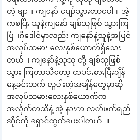
တဲ့ ဗျာ ။ ကျနော် ပျော်သွားတာပေါ့ ။ အဲ့
ကစပြီး သူနဲ့ကျနော် ချစ်သူဖြစ် သွားကြ
ပြီ ။ဂိုဒေါင်မှာလည်း ကျနော်နဲ့သူနဲ့အပြင်
အလုပ်သမား လေးနှစ်ယောက်ရှိသေး
တယ် ။ ကျနော်နဲ့သုသု တို့ ချစ်သူဖြစ်
သွား ကြတာသိတော့ ထမင်းစားပြီးချိန်
နေ့ခင်းဘက် လူပါးတဲ့အချိန်တွေမှာဆို
အလုပ်သမားလေးနှစ်ယောက်က
အလိုက်တသိနဲ့ အဲ့ နားက လက်ဖက်ရည်
ဆိုင်ကို ရှောင်ထွက်ပေးပါတယ် ။