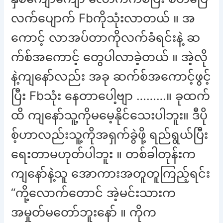
လက်ပျောက် Fbကိုသုံးလာတယ် ။ အ
ကောင့် လာအပ်တာကိုလက်ခံရင်းနဲ့ ဆ
က်စ်အကောင့် တွေပါလာခဲ့တယ် ။ အဲ့လို
နဲ့ကျနော်လည်း အခု ဆက်စ်အကောင့်ဖွင့်
ပြီး Fbသုံး နေတာပေါ့ဗျာ ………။ ခုထက်
ထိ ကျနော်သူ့ကိုမမေ့နိုင်သေးပါဘူး။ ဒီပို
စ့်ဟာလည်းသူ့ကိုအရှက်ခွဲဖို့ ရည်ရွယ်ပြီး
ရေးတာမဟုတ်ပါဘူး ။ တစ်ခါတုန်းက
ကျနော်နဲ့သူ အောကားအတူတူကြည့်ရင်း
“ကို့လောက်တောင် အဲ့မင်းသားက
အမှုတ်မတော်ဘူးနော် ။ ကိုက