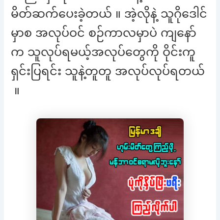
မိတ်ဆက်ပေးခဲ့တယ် ။ အဲ့လိုနဲ့ သူဂိုဒေါင်
မှာစ အလုပ်ဝင် စဉ်ကာလမှာပဲ ကျနော်
က သူလုပ်ရမယ့်အလုပ်တွေကို ဝိုင်းကူ
ရှင်းပြရင်း သူနဲ့တူတူ အလုပ်လုပ်ရတယ်
။