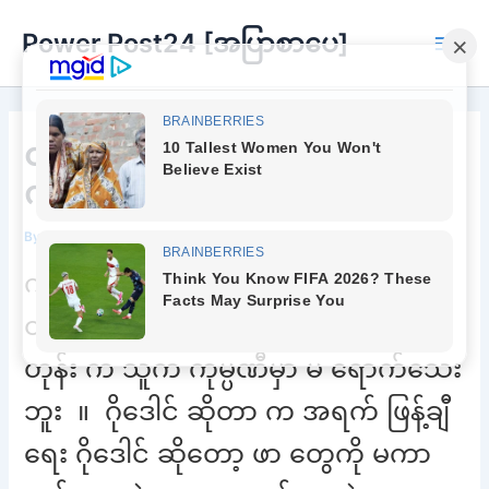
Skip
Power Post24 [အပြာစာပေ]
to
Main
content
Men
တလောကလုံးမှာ အတော်ဆုံးက
ကိုပါပဲရှင်
By
Chee Buu
/
May 21, 2022
ကျနော် က အရက် ဖြန့်ချီရေး ကုမ္ပဏီ
တစ်ခုရဲ့ ဂိုဒေါင်မှူး လုပ်ခဲ့ တယ် ။ အဲ့
တုန်း က သူက ကုမ္ပဏီမှာ မ ရောက်သေး
ဘူး ။ ဂိုဒေါင် ဆိုတာ က အရက် ဖြန့်ချီ
ရေး ဂိုဒေါင် ဆိုတော့ ဖာ တွေကို မကာ