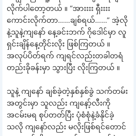
လိုက်ပါတော့တယ် ။ “အားးးး ရှီးးးး
ကောင်းလိုက်တာ……ချစ်ရယ်……” အဲ့လို
နဲ့သူနဲ့ကျနော် နေ့ခင်းဘက် ဂိုဒေါင်မှာ လူ
ရှင်းချိန်နေ့တိုင်းလိုး ဖြစ်ကြတယ် ။
အလုပ်ပိတ်ရက် ကျရင်လည်းတခါတရံ
တည်းခိုခန်းမှာ သွားပြီး လိုးကြတယ် ။
သူနဲ့ ကျနော် ချစ်ခဲ့တဲ့နှစ်နှစ်ခွဲ သက်တမ်း
အတွင်းမှာ သူလည်း ကျနော့်လီးကို
အငမ်းမရ စုပ်တတ်ပြီး ပုံစံစုံနဲ့ခံနိုင်ခဲ့
သလို ကျနော်လည်း မလိုးဖြစ်ရင်တောင်