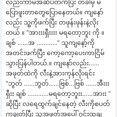
လည်းကာမအဆိပ်တက်ပြီး တခါမှ မ
ပြောဖူးတာတွေပြောနေတယ်။ ကျနော်
လည်း သူ့ကိုဖက်ပြီး တဖုန်းဖုန်းနဲ့လိုး
တယ် ။ “အားးးရှီးးးး မရတော့ဘူး ကို ။
ချစ် ……အ …………” သူကျနော့်ကို
အတင်းဖက်ပြီး ကော့ကော့ပေးကာငြိမ်
သွားပြန်ပါတယ်.။ ကျနော်လည်း……
အဖုတ်ထဲကို လီးနဲ့အားကုန်လိုးရင်း
“ဘွတ် ……ဘွတ်……ဗြစ်…ဗြစ် ……အီးးး
ရှီးး ချစ် …………မရတော့ဘူးး……အားး ”
ဆိုပြီး လရေထွက်ချင်နေတဲ့ လီးကိုစပတ်
ကချွတ်ပြီး သူ့အဖုတ်အပေါ် ဂွင်းထုချ