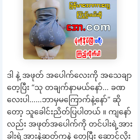
ဒါ နဲ့ အဖုတ် အပေါက်လေးကို အသေချာ
တေ့ပြီး “သု တချက်နာမယ်နော်… ခဏ
လေးပါ……ဘာမှမကြောက်နဲ့နော်” ဆို
တော့ သူခေါင်းညိတ်ပြပါတယ် ။ ကျနော်
လည်း အဖုတ်အပေါက်ကို တင်ပါးရဲ့အား
ခါးရဲ့အားနဲ့ဆတ်ကနဲ တေ့ပြီး ဆောင့်လိုး