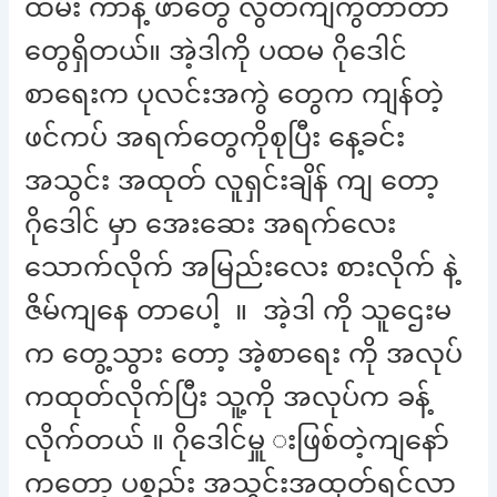
ထမ်း ကာနဲ့ ဖာတွေ လွတ်ကျကွဲတာတာ
တွေရှိတယ်။ အဲ့ဒါကို ပထမ ဂိုဒေါင်
စာရေးက ပုလင်းအကွဲ တွေက ကျန်တဲ့
ဖင်ကပ် အရက်တွေကိုစုပြီး နေ့ခင်း
အသွင်း အထုတ် လူရှင်းချိန် ကျ တော့
ဂိုဒေါင် မှာ အေးဆေး အရက်လေး
သောက်လိုက် အမြည်းလေး စားလိုက် နဲ့
ဇိမ်ကျနေ တာပေါ့ ။ အဲ့ဒါ ကို သူဌေးမ
က တွေ့သွား တော့ အဲ့စာရေး ကို အလုပ်
ကထုတ်လိုက်ပြီး သူ့ကို အလုပ်က ခန့်
လိုက်တယ် ။ ဂိုဒေါင်မှူ းဖြစ်တဲ့ကျနော်
ကတော့ ပစ္စည်း အသွင်းအထုတ်ရင်လာ