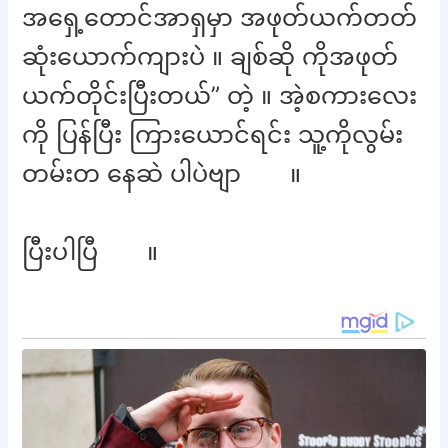
အရှေ့တောင်အာရှမှာ အဖုတ်ယက်တတ်
ဆုံးယောက်ကျားပဲ ။ ချစ်ဆို ကိုအဖုတ်
ယက်တိုင်းပြီးတယ်” တဲ့ ။ အဲ့စကားလေး
ကို ပြန်ပြီး ကြားယောင်ရင်း သူ့ကိုလွမ်း
တမ်းတ နေဆဲ ပါပဲဗျာ ။
ပြီးပါပြီ ။