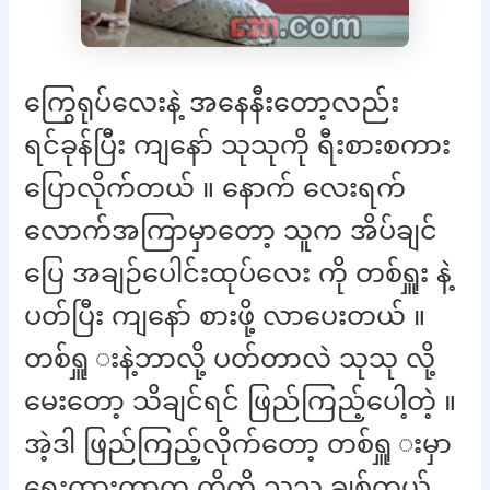
ကြွေရုပ်လေးနဲ့ အနေနီးတော့လည်း
ရင်ခုန်ပြီး ကျနော် သုသုကို ရီးစားစကား
ပြောလိုက်တယ် ။ နောက် လေးရက်
လောက်အကြာမှာတော့ သူက အိပ်ချင်
ပြေ အချဉ်ပေါင်းထုပ်လေး ကို တစ်ရှူး နဲ့
ပတ်ပြီး ကျနော် စားဖို့ လာပေးတယ် ။
တစ်ရှူ းနဲ့ဘာလို့ ပတ်တာလဲ သုသု လို့
မေးတော့ သိချင်ရင် ဖြည်ကြည့်ပေါ့တဲ့ ။
အဲ့ဒါ ဖြည်ကြည့်လိုက်တော့ တစ်ရှူ းမှာ
ရေးထားတာက ကို့ကို သုသု ချစ်တယ်