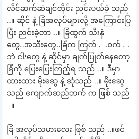
လိင်ဆက်ဆံချင်တိုင်း ညင်းပယ်ခဲ့ သည်
..။ ဆိုင် နဲ့ ခြံအလုပ်များလို့ အကြောင်းပြ
ပြီး ညင်းခဲ့တာ ..။ ခြံထွက် သီးနှံ
တွေ..အသီးတွေ..ခြံက ကြက် . .ဝက် . .
ဘဲ ငါးတွေ နဲ့ ဆိုင်မှာ ချက်ပြုတ်နေတော့
ခြံကို ပြေးပြေးကြည့်ရ သည် ..။ ဒီမှာ
ထားထား မိုးဆွေ နဲ့ ဆုံသည် ..။ မိုးဆွေ
သည် ကျောက်ဆည်ဘက် က ဖြစ် သည်
။
ခြံ အလုပ်သမားလေး ဖြစ် သည် ..။ဖင်