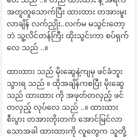
အတူတူသောက်ပြီး ထားထား တအားမူး
လာချိန် လက်ညှိုး..လက်မ မသွင်းတော့
ဘဲ သူ့လိင်တန်ကြီး ထိုးသွင်းကာ စပ်ရှက်
လေ သည် ..။
ထားထား သည် မိုးဆွေနဲ့ကျမှ ဖင်ခံဘူး
သွားရ သည် ။ ထိုအချိန်ကစပြီး မိုးဆွေ
သည် ထားထား ကို အဖုတ်တလှည့် ဖင်
တလှည့် လုပ်လေ သည် ..။ ထားထား
စီးပွား တအားတိုးတက် အောင်မြင်လာ
သောအခါ ထားထားကို လူတွေက သူတို့