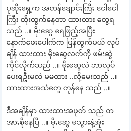
ပုဆိုးရှေ့က အတန်ချောင်းကြီး ငေါငေါ
ကြီး ထိုးထွက်နေတာ ထားထား တွေ့ရ
သည် ..။ မိုးဆွေ ရေဖြည့်အပြီး
နောက်ဖေးပေါက်က ပြန်ထွက်မယ် လုပ်
ချိန် ထားထား မိုးဆွေလက်ကို ဖမ်းဆွဲ
ကိုင်လိုက်သည် ..။ မိုးဆွေလဲ ဘာလုပ်
ပေးရဦးမလဲ မမထား ..လို့မေးသည် ..။
ထားထားအသံတွေ တုန်နေ သည် ..။
ဒီအချိန်မှာ ထားထားအဖုတ် သည် တ
အားစိုနေပြီ ..။ မိုးဆွေ မသွားနဲ့အုံး