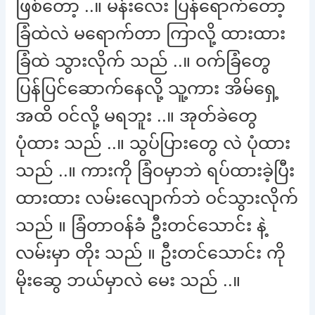
ဖြစ်တော့ ..။ မန်းလေး ပြန်ရောက်တော့
ခြံထဲလဲ မရောက်တာ ကြာလို့ ထားထား
ခြံထဲ သွားလိုက် သည် ..။ ဝက်ခြံတွေ
ပြန်ပြင်ဆောက်နေလို့ သူ့ကား အိမ်ရှေ့
အထိ ဝင်လို့ မရဘူး ..။ အုတ်ခဲတွေ
ပုံထား သည် ..။ သွပ်ပြားတွေ လဲ ပုံထား
သည် ..။ ကားကို ခြံဝမှာဘဲ ရပ်ထားခဲ့ပြီး
ထားထား လမ်းလျောက်ဘဲ ဝင်သွားလိုက်
သည် ။ ခြံတာဝန်ခံ ဦးတင်သောင်း နဲ့
လမ်းမှာ တိုး သည် ။ ဦးတင်သောင်း ကို
မိုးဆွေ ဘယ်မှာလဲ မေး သည် ..။