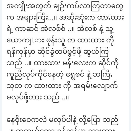
အကျိုးအတွက် ချဉ်းကပ်လာကြတာတွေ
က အများကြီး…။ အဆိုးဆုံးက ထားထား
ရဲ့ ကာဆင် အဲလစ်စ် ..။ အဲလစ် နဲ့ သူ့
ယောကျၤား ဖုန်းသူ က ထားထား ကို
ရန်ကုန်မှာ ဆိုင်ခွဲထပ်ဖွင့်ဖို့ ဆွယ်ကြ
သည် ..။ ထားထား မန်းလေးက ဆိုင်ကို
ကူညီလုပ်ကိုင်နေတဲ့ ရွေစင် နဲ့ ဘကြီး
သုတ က ထားထား ကို အရမ်းလျောက်
မလုပ်ဖို့တား သည် ..။
နေစိုးဝေကလဲ မလုပ်ပါနဲ့ လို့ပြော သည်
..။ တကယ်တော့ ရန်ကုန်မှာ ထားထား