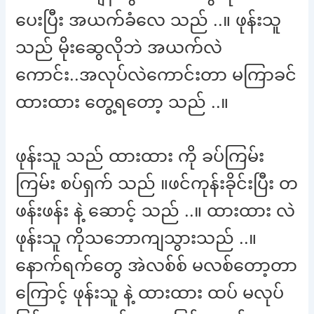
ပေးပြီး အယက်ခံလေ သည် ..။ ဖုန်းသူ
သည် မိုးဆွေလိုဘဲ အယက်လဲ
ကောင်း..အလုပ်လဲကောင်းတာ မကြာခင်
ထားထား တွေ့ရတော့ သည် ..။
ဖုန်းသူ သည် ထားထား ကို ခပ်ကြမ်း
ကြမ်း စပ်ရှက် သည် ။ဖင်ကုန်းခိုင်းပြီး တ
ဖန်းဖန်း နဲ့ ဆောင့် သည် ..။ ထားထား လဲ
ဖုန်းသူ ကိုသဘောကျသွားသည် ..။
နောက်ရက်တွေ အဲလစ်စ် မလစ်တော့တာ
ကြောင့် ဖုန်းသူ နဲ့ ထားထား ထပ် မလုပ်