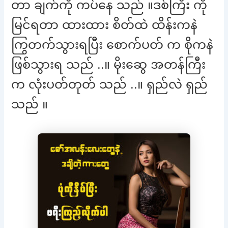
တာ ချက်ကို ကပ်နေ သည် ။ဒစ်ကြီး ကို
မြင်ရတာ ထားထား စိတ်ထဲ ထိန်းကနဲ
ကြွတက်သွားရပြီး စောက်ပတ် က စိုကနဲ
ဖြစ်သွားရ သည် ..။ မိုးဆွေ အတန်ကြီး
က လုံးပတ်တုတ် သည် ..။ ရှည်လဲ ရှည်
သည် ။