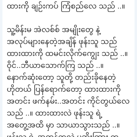
ထားကို ချဉ်းကပ် ကြံစည်လေ သည် ..။
သူ့မိန်းမ အဲလစ်စ် အမျိုးတွေ နဲ့
အလုပ်များနေတဲ့အချိန် ဖုန်းသူ သည်
ထားထားကို ထမင်းလိုက်ကျွေး သည် ..။
ဝိုင်..ဘီယာသောက်ကြ သည် ..။
နောက်ဆုံးတော့ သူတို့ တည်းခိုနေတဲ့
ဟိုတယ် ပြန်ရောက်တော့ ထားထားကို
အတင်း ဖက်နမ်း..အတင်း ကိုင်တွယ်လေ
သည် ..။ ထားထားလဲ ဖုန်းသူ ရဲ့
အတွေ့အထိ မှာ သာယာသွားသည် ..။
ဖုန်းသူ ရဲ့ အတန်ကလဲ ပုဆိုးကြား က