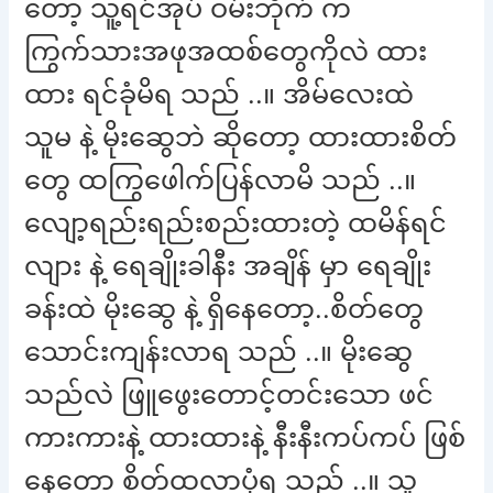
တော့ သူ့ရင်အုပ် ဝမ်းဘိုက် က
ကြွက်သားအဖုအထစ်တွေကိုလဲ ထား
ထား ရင်ခုံမိရ သည် ..။ အိမ်လေးထဲ
သူမ နဲ့ မိုးဆွေဘဲ ဆိုတော့ ထားထားစိတ်
တွေ ထကြွဖေါက်ပြန်လာမိ သည် ..။
လျော့ရည်းရည်းစည်းထားတဲ့ ထမိန်ရင်
လျား နဲ့ ရေချိုးခါနီး အချိန် မှာ ရေချိုး
ခန်းထဲ မိုးဆွေ နဲ့ ရှိနေတော့..စိတ်တွေ
သောင်းကျန်းလာရ သည် ..။ မိုးဆွေ
သည်လဲ ဖြူဖွေးတောင့်တင်းသော ဖင်
ကားကားနဲ့ ထားထားနဲ့ နီးနီးကပ်ကပ် ဖြစ်
နေတော့ စိတ်ထလာပုံရ သည် ..။ သူ့