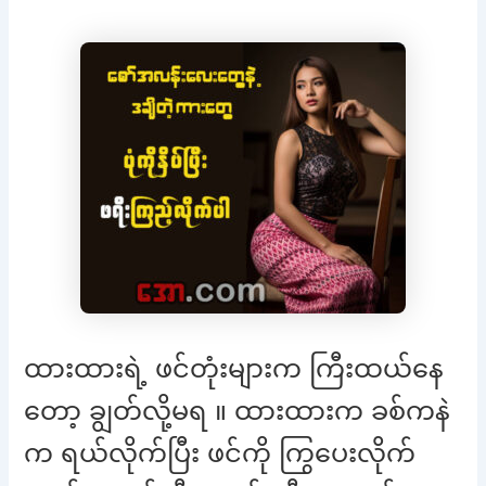
ထားထားရဲ့ ဖင်တုံးများက ကြီးထယ်နေ
တော့ ချွတ်လို့မရ ။ ထားထားက ခစ်ကနဲ
က ရယ်လိုက်ပြီး ဖင်ကို ကြွပေးလိုက်