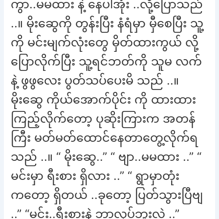
ကွာ..မမထား နဲ့ နေပါအုံး ..လို့ပြောသည်
..။ မိုးဆွေကို တွန်းပြီး နံရံမှာ မှီစေပြီး သူ့
ကို မင်းမျက်လုံးတွေ မှိတ်ထားကွယ် လို့
ပြောလိုက်ပြီး သူ့ရင်ဘတ်ကို သူမ လက်
နဲ့ ဖွဖွလေး ပွတ်သပ်ပေးမိ သည် ..။
မိုးဆွေ ကိုယ်အောက်ပိုင်း ကို ထားထား
ကြည့်လိုက်တော့ ပုဆိုးကြားက အတန်
ကြီး မတ်မတ်ထောင်နေတာတွေ့လိုက်ရ
သည် ..။ “ မိုးဆွေ..” “ ဗျာ..မမထား ..” “
မင်းမှာ ရီးစား ရှိလား ..” “ ရွာမှာတုံး
ကတော့ ရှိတယ် ..ခုတော့ ပြတ်သွားပြီဗျ
..” “မင်း..ရီးစားနဲ့ ဘာလုပ်ဘူးလဲ ..”