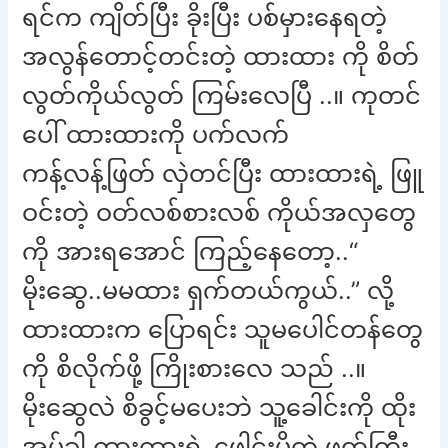
ရင်က ကျိတ်ပြီး ခိုးပြီး ပစ်မှားနေရတဲ့
အလွန်တောင့်တင်းတဲ့ ထားထား ကို စိတ်
လွတ်ကိုယ်လွတ် ကြမ်းလေပြီ ..။ ကုတင်
ပေါ် ထားထားကို ပက်လက်
ကန့်လန့်ဖြတ် လှဲတင်ပြီး ထားထားရဲ့ ဖြူ
ဝင်းတဲ့ ဝတ်လစ်စားလစ် ကိုယ်အလှတွေ
ကို အားရအောင် ကြည့်နေတော့..“
မိုးဆွေ..မမထား ရှက်တယ်ကွယ်..” လို့
ထားထားက ပြောရင်း သူမပေါင်တန်တွေ
ကို စိလိုက်ဖို့ ကြိုးစားလေ သည် ..။
မိုးဆွေလဲ စိခွင့်မပေးဘဲ သူ့ခေါင်းကို ထိုး
အပ်ခါ ထားထားရဲ့ ဖေါင်းမို့တဲ့ ဖုတ်ကြီး