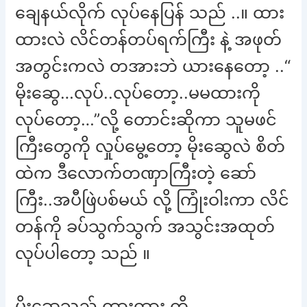
ချေနယ်လိုက် လုပ်နေပြန် သည် ..။ ထား
ထားလဲ လိင်တန်တပ်ရက်ကြီး နဲ့ အဖုတ်
အတွင်းကလဲ တအားဘဲ ယားနေတော့ ..“
မိုးဆွေ…လုပ်..လုပ်တော့..မမထားကို
လုပ်တော့…”လို့ တောင်းဆိုကာ သူမဖင်
ကြီးတွေကို လှုပ်မွေ့တော့ မိုးဆွေလဲ စိတ်
ထဲက ဒီလောက်တဏှာကြီးတဲ့ ဆော်
ကြီး..အပီဖြဲပစ်မယ် လို့ ကြုံးဝါးကာ လိင်
တန်ကို ခပ်သွက်သွက် အသွင်းအထုတ်
လုပ်ပါတော့ သည် ။
မိုးဆွေသည် ထားထား ကို