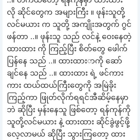
လို ဆိုင်တွေက အများကြီး ။ ဖုန်းသူတို့
လင်မယား က သူတို့ အကျိုးအတွက် ဂွင်
ဖန်တာ ..။ ဖုန်းသူ သည် လင်နဲ့ ဝေးနေတဲ့
ထားထား ကို ကြည့်ပြီး စိတ်တွေ ဖေါက်
ပြန်နေ သည် ..။ ထားထားာကို ဆော်
ချင်နေ သည် ..။ ထားထား ရဲ့ ဖင်ကား
ကား ထယ်ထယ်ကြီးတွေကို အမြဲခိုး
ကြည့်ကာ ဖြုတ်လိုက်ရရင်အီဆိမ့်နေမှာ
ဘဲ ဆိုပြီး မှန်းနေသူ ဖြစ်တော့ ရန်ကုန်ကို
သူတို့လင်မယား နဲ့ ထားထား ဆိုင်ခွဲဖွင့်ဖို့
လေ့လာမယ် ဆိုပြီး သွားကြတော့ ထား