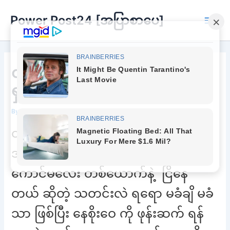
Skip
Power Post24 [အပြာစာပေ]
to
Main
content
Men
တစ်ယောက်ထဲနဲ့ မဝနိုင်သေးဘူး
ရှင်
By
Chee Buu
/
May 11, 2023
ထားထား သူမ လုပ်ချင် တာတွေ
အားလုံး လုပ်ခဲ့ ပေမဲ့ နေစိုးဝေ
ကောင်မလေး တစ်ယောက်နဲ့ ငြိနေ
တယ် ဆိုတဲ့ သတင်းလဲ ရရော မခံချိ မခံ
သာ ဖြစ်ပြီး နေစိုးဝေ ကို ဖုန်းဆက် ရန်