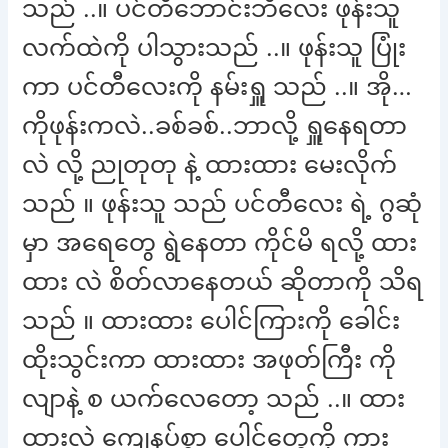
သည် ..။ ပင်တီဘောင်းဘီလေး ဖုန်းသူ
လက်ထဲကို ပါသွားသည် ..။ ဖုန်းသူ ပြုံး
ကာ ပင်တီလေးကို နမ်းရှူ သည် ..။ အို…
ကိုဖုန်းကလဲ..ခစ်ခစ်..ဘာလို့ ရှူနေရတာ
လဲ လို့ ညုတုတု နဲ့ ထားထား မေးလိုက်
သည် ။ ဖုန်းသူ သည် ပင်တီလေး ရဲ့ ဂွဆုံ
မှာ အရေတွေ ရွဲနေတာ ကိုင်မိ ရလို့ ထား
ထား လဲ စိတ်လာနေတယ် ဆိုတာကို သိရ
သည် ။ ထားထား ပေါင်ကြားကို ခေါင်း
ထိုးသွင်းကာ ထားထား အဖုတ်ကြီး ကို
လျာနဲ့ စ ယက်လေတော့ သည် ..။ ထား
ထားလဲ ကျေနပ်စွာ ပေါင်တွေကို ကား