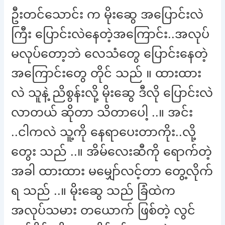
ဦးတင်သောင်း က မိုးဆွေ အပြောင်းလဲ
ကြီး ပြောင်းလဲနေတဲ့အကြောင်း..အလုပ်
မလုပ်တော့ဘဲ လေသံတွေ ပြောင်းနေတဲ့
အကြောင်းတွေ တိုင် သည် ။ ထားထား
လဲ သူနဲ့ ညိစွန်းလို့ မိုးဆွေ ဒီလို ပြောင်းလဲ
လာတယ် ဆိုတာ သိတာပေါ့ ..။ အင်း
..ငါကလဲ သူ့ကို နေရာပေးတာကိုး..လို့
တွေး သည် ..။ အိမ်လေးဆီကို ရောက်တဲ့
အခါ ထားထား မမျှော်လင့်တာ တွေ့လိုက်
ရ သည် ..။ မိုးဆွေ သည် ခြံထဲက
အလုပ်သမား တယောက် ဖြစ်တဲ့ လွင်