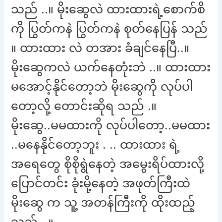
သည် ..။ မိုးဆွေလဲ ထားထားရဲ့စောက်စိ
ကို ပြွတ်ကနဲ ပြွတ်ကနဲ စုတ်နေပြန် သည်
။ ထားထား လဲ တအား ခံချင်နေပြီ..။
မိုးဆွေကလဲ ယက်နေတုံးဘဲ ..။ ထားထား
မအောင့်နိုင်တော့ဘဲ မိုးဆွေကို လုပ်ပါ
တော့လို့ တောင်းဆိုရ သည် .။
မိုးဆွေ..မမထားကို လုပ်ပါတော့..မမထား
..မနေနိုင်တော့ဘူး . .. ထားထား ရဲ့
အရေတွေ စိုစိုရွဲနေတဲ့ အမွေးရိပ်ထားလို့
ပြောင်တင်း ခုံးမို့နေတဲ့ အဖုတ်ကြီးထဲ
မိုးဆွေ က သူ့ အတန်ကြီးကို ထိုးထည့်
သည် ..။