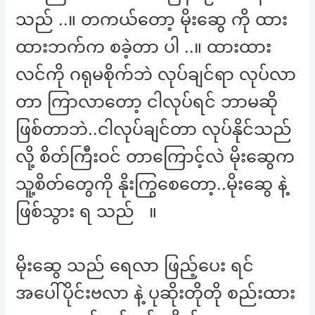
သည် ..။ တကယ်တော့ မိုးဆွေ ကို ထား
ထားဘက်က စခဲ့တာ ပါ ..။ ထားထား
လင်ကို ဂရုမစိုက်ဘဲ လုပ်ချင်ရာ လုပ်လာ
တာ ကြာလာတော့ ငါလုပ်ရင် ဘာမဆို
ဖြစ်တာဘဲ..ငါလုပ်ချင်တာ လုပ်နိုင်သည်
လို့ စိတ်ကြီးဝင် တာကြောင့်လဲ မိုးဆွေက
သူ့စိတ်တွေကို နိုးကြွစေတော့..မိုးဆွေ နဲ့
ဖြစ်သွား ရ သည် ။
မိုးဆွေ သည် ရေလာ ဖြည့်ပေး ရင်
အပေါ်ပိုင်းဗလာ နဲ့ ပုဆိုးတိုတို စည်းထား