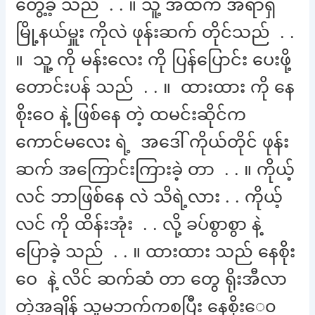
တွေ့ခဲ့ သည် . . ။ သူ့ အထက် အရာရှိ
မြို့နယ်မှူး ကိုလဲ ဖုန်းဆက် တိုင်သည် . .
။ သူ့ ကို မန်းလေး ကို ပြန်ပြောင်း ပေးဖို့
တောင်းပန် သည် . . ။ ထားထား ကို နေ
စိုးဝေ နဲ့ ဖြစ်နေ တဲ့ ထမင်းဆိုင်က
ကောင်မလေး ရဲ့ အဒေါ် ကိုယ်တိုင် ဖုန်း
ဆက် အကြောင်းကြားခဲ့ တာ . . ။ ကိုယ့်
လင် ဘာဖြစ်နေ လဲ သိရဲ့လား . . ကိုယ့်
လင် ကို ထိန်းအုံး . . လို့ ခပ်စွာစွာ နဲ့
ပြောခဲ့ သည် . . ။ ထားထား သည် နေစိုး
ဝေ နဲ့ လိင် ဆက်ဆံ တာ တွေ ရိုးအီလာ
တဲ့အချိန် သူမဘက်ကစပြီး နေစိုးေ၀