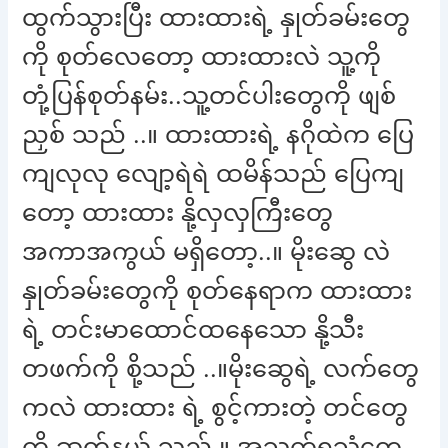
ထွက်သွားပြီး ထားထားရဲ့ နှုတ်ခမ်းတွေ
ကို စုတ်လေတော့ ထားထားလဲ သူ့ကို
တုံ့ပြန်စုတ်နမ်း..သူ့တင်ပါးတွေကို ဖျစ်
ညှစ် သည် ..။ ထားထားရဲ့ နဂိုထဲက ပြေ
ကျလုလု လျော့ရဲရဲ ထမိန်သည် ပြေကျ
တော့ ထားထား နို့လှလှကြီးတွေ
အကာအကွယ် မရှိတော့..။ မိုးဆွေ လဲ
နှုတ်ခမ်းတွေကို စုတ်နေရာက ထားထား
ရဲ့ တင်းမာထောင်ထနေသော နို့သီး
တဖက်ကို စို့သည် ..။မိုးဆွေရဲ့ လက်တွေ
ကလဲ ထားထား ရဲ့ စွင့်ကားတဲ့ တင်တွေ
ကို ဆုတ်နယ် သည် ။ အသက်ရှူသံတွေ