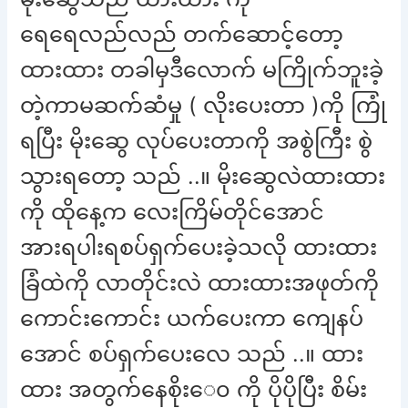
ရေရေလည်လည် တက်ဆောင့်တော့
ထားထား တခါမှဒီလောက် မကြိုက်ဘူးခဲ့
တဲ့ကာမဆက်ဆံမှု ( လိုးပေးတာ )ကို ကြုံ
ရပြီး မိုးဆွေ လုပ်ပေးတာကို အစွဲကြီး စွဲ
သွားရတော့ သည် ..။ မိုးဆွေလဲထားထား
ကို ထိုနေ့က လေးကြိမ်တိုင်အောင်
အားရပါးရစပ်ရှက်ပေးခဲ့သလို ထားထား
ခြံထဲကို လာတိုင်းလဲ ထားထားအဖုတ်ကို
ကောင်းကောင်း ယက်ပေးကာ ကျေနပ်
အောင် စပ်ရှက်ပေးလေ သည် ..။ ထား
ထား အတွက်နေစိုးေ၀ ကို ပိုပိုပြီး စိမ်း