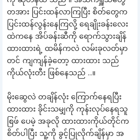
တအား ပြင်းထန်လာကြပြီး စိတ်တွေက
ပြင်းထန်လွန်းနေကြလို့ ရေချိုးခန်းလေး
ထဲကနေ အိပ်ခန်းဆီကို ရောက်သွားချိန်
ထားထားရဲ့ ထမိန်ကလဲ လမ်းခုလတ်မှာ
တင် ကျကျန်ခဲ့တော့ ထားထား သည်
ကိုယ်လုံးတီး ဖြစ်နေသည် ..။
မိုးဆွေလဲ တချိန်လုံး ကြောက်နေရပြီး
ထားထား ခိုင်းသမျှကို ကုန်းလုပ်နေရသူ
စြဖ် ပေမဲ့ အခုလို ထားထားကိုယ်တိုင်က
စိတ်ပါပြီး သူ့ကို ခွင့်ပြုလိုက်ချိန်မှာ အ