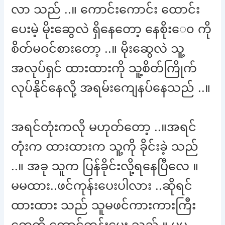
လာ သည် ..။ ကောင်းကောင်း ထောင်း
ပေးမဲ့ မိုးဆွေလဲ ရှိနေတော့ နေစိုးေ၀ ကို
စိတ်မဝင်စားတော့ ..။ မိုးဆွေလဲ သူ့
အလုပ်ရှင် ထားထားကို သူ့စိတ်ကြိုက်
လုပ်နိုင်နေလို့ အရမ်းကျေနပ်နေသည် ..။
အရင်တုံးကလို မဟုတ်တော့ ..။အရင်
တုံးက ထားထားက သူ့ကို ခိုင်းခဲ့ သည်
..။ အခု သူက ပြန်ခိုင်းလို့ရနေပြီလေ ။
မမထား..ဖင်ကုန်းပေးပါလား ..ဆိုရင်
ထားထား သည် သူမဖင်ကားကားကြီး
တွေကို ထောင်ကုန်းပေး သည် ။ မမ