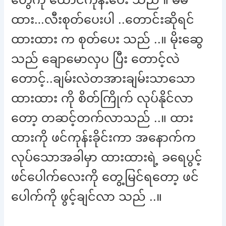
ထား…လီးစုတ်ပေးပါ ..တောင်းဆိုရင်
ထားထား က စုတ်ပေး သည် ..။ မိုးဆွေ
သည် ချောမောလှပ ပြီး တောင့်လဲ
တောင့်..ချမ်းလဲတအားချမ်းသာသော
ထားထား ကို စိတ်ကြိုက် လုပ်နိုင်လာ
တော့ တဆင့်တက်လာသည် ..။ ထား
ထားကို ဖင်ကုန်းခိုင်းကာ အနောက်က
လုပ်သောအခါမှာ ထားထားရဲ့ ခရေပွင့်
ဖင်ပေါက်လေးကို တွေ့မြင်ရတော့ ဖင်
ပေါက်ကို ဖွင့်ချင်လာ သည် ..။