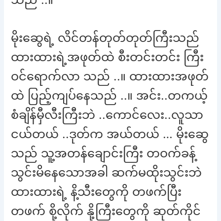
မိုးဆွေရဲ့ လိင်တန်တုတ်တုတ်ကြီးသည်
ထားထားရဲ့အဖုတ်ထဲ စီးတင်းတင်း ကြီး
ဝင်ရောက်လာ သည် ..။ ထားထားအဖုတ်
ထဲ ပြည့်ကျပ်နေသည် ..။ အင်း..တကယ့်
စံချိန်မှီလီးကြီးဘဲ ..ကောင်လေး..လူသာ
ငယ်တယ် ..ဒုတ်က အယ်တယ် … မိုးဆွေ
သည် သူ့အတန်ချောင်းကြီး တဝက်ခန့်
သွင်းမိနေသောအခါ ဆက်မထိုးသွင်းဘဲ
ထားထားရဲ့ နိ့သီးတွေကို တဖက်ပြီး
တဖက် စို့လိုက် နို့ကြီးတွေကို ဆုတ်ကိုင်