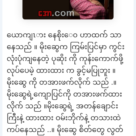
ယောကျၤား နေစိုးေ၀ ဟာထက် သာ
နေသည် ။ မိုးဆွေက ကြမ်းပြင်မှာ ကွင်း
လုံးပုံကျနေတဲ့ ပုဆိုး ကို ကုန်းကောက်ဖို့
လုပ်ပေမဲ့ ထားထား က ခွင့်မပြုဘူး ။
မိုးဆွေ ကို တအားဖက်လိုက် သည် .။
မိုးဆွေရဲ့ကျောပြင်ကို တအားဖက်ထား
လိုက် သည် ။မိုးဆွေရဲ့ အတန်ချောင်း
ကြီးနဲ့ ထားထား ဝမ်းဘိုက်နဲ့ တသားထဲ
ကပ်နေသည် ..။ မိုးဆွေ စိတ်တွေ လွတ်