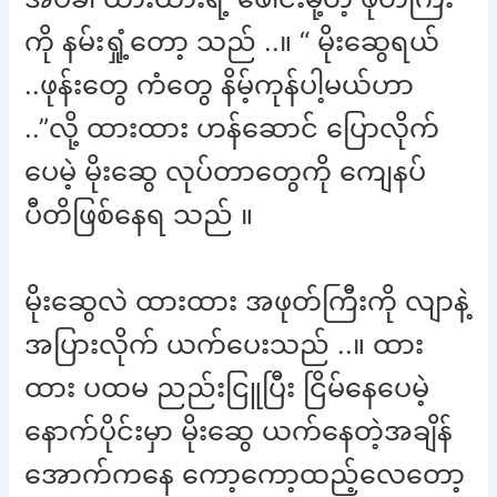
ကို နမ်းရှုံ့တော့ သည် ..။ “ မိုးဆွေရယ်
..ဖုန်းတွေ ကံတွေ နိမ့်ကုန်ပါ့မယ်ဟာ
..”လို့ ထားထား ဟန်ဆောင် ပြောလိုက်
ပေမဲ့ မိုးဆွေ လုပ်တာတွေကို ကျေနပ်
ပီတိဖြစ်နေရ သည် ။
မိုးဆွေလဲ ထားထား အဖုတ်ကြီးကို လျာနဲ့
အပြားလိုက် ယက်ပေးသည် ..။ ထား
ထား ပထမ ညည်းငြူပြီး ငြိမ်နေပေမဲ့
နောက်ပိုင်းမှာ မိုးဆွေ ယက်နေတဲ့အချိန်
အောက်ကနေ ကော့ကော့ထည့်လေတော့