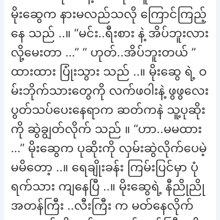
မိုးဆွေက နားမလည်သလို ကြောင်ကြည့်
နေ သည် ..။ “မင်း..ရီးစား နဲ့ အိပ်ဘူးလား
လို့မေးတာ …” “ ဟုတ်..အိပ်ဘူးတယ် ”
ထားထား ပြုံးသွား သည် ..။ မိုးဆွေ ရဲ့ ဝ
မ်းဘိုက်သားတွေကို လက်ဖဝါးနဲ့ ဖွဖွလေး
ပွတ်သပ်ပေးနေရာက ဆတ်ကနဲ သူ့ပုဆိုး
ကို ဆွဲချွတ်လိုက် သည် ။ “ဟာ..မမထား
…” မိုးဆွေက ပုဆိုးကို လှမ်းဆွဲလိုက်ပေမဲ့
မမိတော့ ..။ ရေချိုးခန်း ကြမ်းပြင်မှာ ပုံ
ရက်သား ကျနေပြီ ..။ မိုးဆွေရဲ့ နီညိုညို
အတန်ကြီး ..လီးကြီး က မတ်နေလိုက်