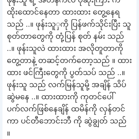
ထိုးထောင်နေတာ ထားထား တွေ့နေရ
သည် ..။ ဖုန်းသူှကို ပြန်ဖက်သိုင်းပြီး သူ
စုတ်တာတွေကို တုံ့ပြန် စုတ် နမ်း သည်
..။ ဖုန်းသူလဲ ထားထား အလိုတူတာကို
တွေ့တာနဲ့ တဆင့်တက်တော့သည် ။ ထား
ထား ဖင်ကြီးတွေကို ပွတ်သပ် သည် ..။
ဖုန်းသူ သည် လက်မြန်သူမို့ အချိန် သိပ်
ဆွဲမနေ ..။ ထားထားကို ကုတင်ပေါ်
ပက်လက်ဖြစ်နေချိန် ထမိန်ကို လှန်တင်
ကာ ပင်တီဘောင်းဘီ ကို ဆွဲချွတ် သည်
။