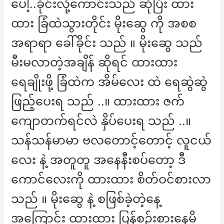
ပေါ့..ခိုင်းလို့ကောင်းသည် ဆိုပြီး ထား
ထား ခြံထဲသွားတိုင်း မိုးဆွေ ကို အစစ
အရာရာ ခေါ်ခိုင်း သည် ။ မိုးဆွေ သည်
မီးမလာတဲ့အချိန် ဆိုရင် ထားထား
ရေချိုးဖို့ ခြံထဲက အိမ်လေး ထဲ ရေဆွဲဆွဲ
ဖြည့်ပေးရ သည် ..။ ထားထား ဇက်
ကျောတက်ရင်လဲ နှိပ်ပေးရ သည် ..။
သန်သန်မာမာ ဗလတောင့်တောင့် လူငယ်
လေး နဲ့ အတူတူ အနေနီးစပ်တော့ ဒီ
ကောင်လေးကို ထားထား စိတ်ဝင်စားလာ
သည် ။ မိုးဆွေ နဲ့ စဖြစ်ခဲ့တဲ့နေ့
အကြောင်း ထားထား ပြန်စဉ်းစားနေမိ