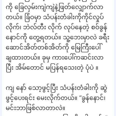
ကို ခြေလှမ်းကျဲကျဲနဲ့ဖြတ်လျှောက်လာ
တယ်။ ခြံဝမှာ သံပန်းတံခါးကိုကိုင်လှုပ်
လိုက်၊ ဘဲလ်တီး လိုက် လုပ်နေတဲ့ စဝ်ခွန်
နောင်ကို တွေ့ရတယ်။ သူ့ဘေးမှာလဲ ခရီး
ဆောင်အိတ်တစ်အိတ်ကို မြေကြီးပေါ်
ချထားတယ်။ ခုမှ ကားပေါ်ကဆင်းလာ
ပြီး အိမ်တောင် မပြန်ရသေးတဲ့ ပုံပဲ ။
ကျ နော် သော့ဖွင့်ပြီး သံပန်းတံခါးကို ဆွဲ
ဖွင့်ပေးရင်း မေးလိုက်တယ်။ “ခွန်နောင်၊
မင်းဘာဖြစ်လာတာလဲ။