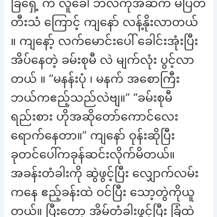
ခြံရှေ့ က လူခေါ် ဘဲလ်ကိုအဆက် မပြတ်
တီးသံ ကြောင့် ကျနော် လန့်နိုးလာတယ်
။ ကျနော့် လက်မောင်းပေါ် ခေါင်းအုံးပြီး
အိပ်နေတဲ့ ခမ်းစုမီ လဲ မျက်လုံး ပွင့်လာ
တယ် ။ “မနန်းပုံ ၊ မနက် အစောကြီး
ဘယ်ကဧည့်သည်လဲဗျ။” “ခမ်းစုမီ
ရည်းစား ဟိုအဆိုတော်ကောင်လေး
ရောက်နေတာ။” ကျနော် ဝုန်းဆိုပြီး
ခုတင်ပေါ်ကခုန်ဆင်းလိုက်မိတယ်။
အခန်းတံခါးကို ဆွဲဖွင့်ပြီး လျှောက်လမ်း
ကနေ ဧည့်ခန်းထဲ ဝင်ပြီး သော့တွဲကိုယူ
တယ်။ ပြီးတော့ အိမ်တံခါးဖွင့်ပြီး ခြံထဲ