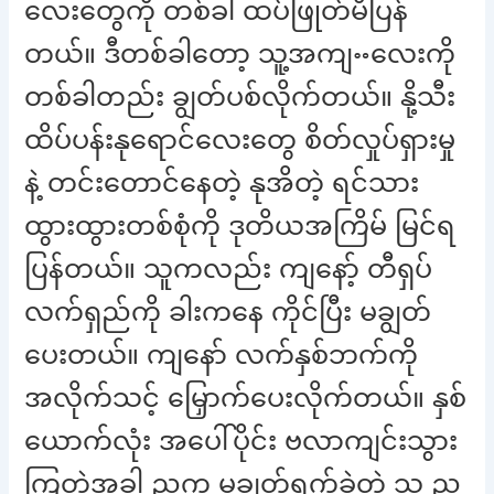
လေးတွေကို တစ်ခါ ထပ်ဖြုတ်မိပြန်
တယ်။ ဒီတစ်ခါတော့ သူ့အကျႌလေးကို
တစ်ခါတည်း ချွတ်ပစ်လိုက်တယ်။ နို့သီး
ထိပ်ပန်းနုရောင်လေးတွေ စိတ်လှုပ်ရှားမှု
နဲ့ တင်းတောင်နေတဲ့ နုအိတဲ့ ရင်သား
ထွားထွားတစ်စုံကို ဒုတိယအကြိမ် မြင်ရ
ပြန်တယ်။ သူကလည်း ကျနော့် တီရှပ်
လက်ရှည်ကို ခါးကနေ ကိုင်ပြီး မချွတ်
ပေးတယ်။ ကျနော် လက်နှစ်ဘက်ကို
အလိုက်သင့် မြှောက်ပေးလိုက်တယ်။ နှစ်
ယောက်လုံး အပေါ်ပိုင်း ဗလာကျင်းသွား
ကြတဲ့အခါ ညက မချွတ်ရက်ခဲ့တဲ့ သူ့ ည