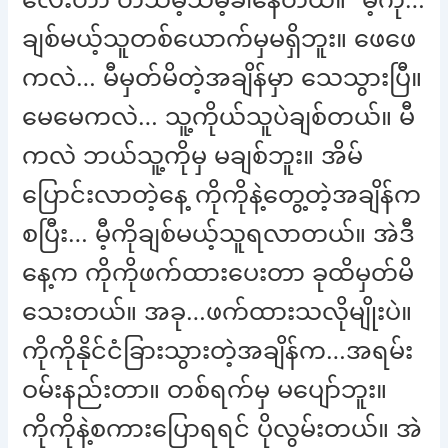
ချစ်မယ့်သူတစ်ယောက်မှမရှိဘူး။ ဖေဖေ
ကလဲ… မီမှတ်မိတဲ့အချိန်မှာ သေသွားပြီ။
မေမေကလဲ… သူ့ကိုယ်သူပဲချစ်တယ်။ မီ
ကလဲ ဘယ်သူ့ကိုမှ မချစ်ဘူး။ အိမ်
ပြောင်းလာတဲ့နေ့ ကိုကိုနဲ့တွေ့တဲ့အချိန်က
စပြီး… မီ့ကိုချစ်မယ့်သူရလာတယ်။ အဲဒီ
နေ့က ကိုကိုဖက်ထားပေးတာ ခုထိမှတ်မိ
သေးတယ်။ အခု…ဖက်ထားသလိုမျိုးပဲ။
ကိုကိုနိုင်ငံခြားသွားတဲ့အချိန်က…အရမ်း
ဝမ်းနည်းတာ။ တစ်ရက်မှ မပျော်ဘူး။
ကိုကိုနဲ့စကားပြောရရင် ပိုလွမ်းတယ်။ အဲ