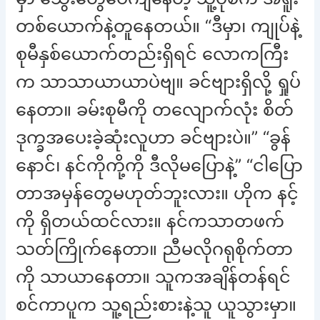
တစ်ယောက်နဲ့တူနေတယ်။ “ဒီမှာ၊ ကျုပ်နဲ့
စုမီနှစ်ယောက်တည်းရှိရင် လောကကြီး
က သာသာယာယာပဲဗျ။ ခင်ဗျားရှိလို့ ရှုပ်
နေတာ။ ခမ်းစုမီကို တလျောက်လုံး စိတ်
ဒုက္ခအပေးခဲ့ဆုံးလူဟာ ခင်ဗျားပဲ။” “ခွန်
နောင်၊ နင်ကိုကို့ကို ဒီလိုမပြောနဲ့” “ငါပြော
တာအမှန်တွေမဟုတ်ဘူးလား။ ဟိုက နင့်
ကို ရှိတယ်ထင်လား။ နင်ကသာတဖက်
သတ်ကြိုက်နေတာ။ ညီမလိုဂရုစိုက်တာ
ကို သာယာနေတာ။ သူကအချိန်တန်ရင်
စင်ကာပူက သူ့ရည်းစားနဲ့သူ ယူသွားမှာ။