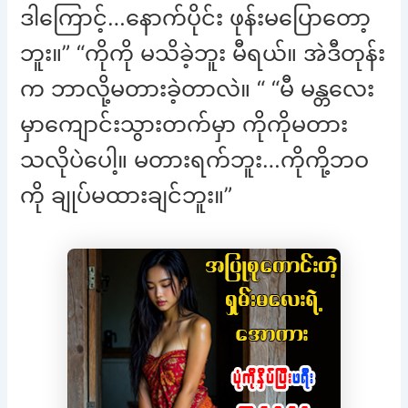
ဒါကြောင့်…နောက်ပိုင်း ဖုန်းမပြောတော့
ဘူး။” “ကိုကို မသိခဲ့ဘူး မီရယ်။ အဲဒီတုန်း
က ဘာလို့မတားခဲ့တာလဲ။ “ “မီ မန္တလေး
မှာကျောင်းသွားတက်မှာ ကိုကိုမတား
သလိုပဲပေါ့။ မတားရက်ဘူး…ကိုကို့ဘဝ
ကို ချုပ်မထားချင်ဘူး။”