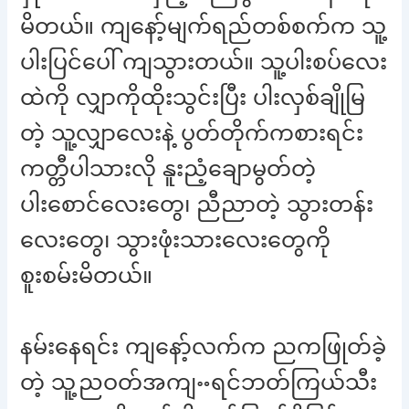
မိတယ်။ ကျနော့်မျက်ရည်တစ်စက်က သူ့
ပါးပြင်ပေါ် ကျသွားတယ်။ သူ့ပါးစပ်လေး
ထဲကို လျှာကိုထိုးသွင်းပြီး ပါးလှစ်ချိုမြ
တဲ့ သူ့လျှာလေးနဲ့ ပွတ်တိုက်ကစားရင်း
ကတ္တီပါသားလို နူးညံ့ချောမွတ်တဲ့
ပါးစောင်လေးတွေ၊ ညီညာတဲ့ သွားတန်း
လေးတွေ၊ သွားဖုံးသားလေးတွေကို
စူးစမ်းမိတယ်။
နမ်းနေရင်း ကျနော့်လက်က ညကဖြုတ်ခဲ့
တဲ့ သူ့ညဝတ်အကျႌရင်ဘတ်ကြယ်သီး