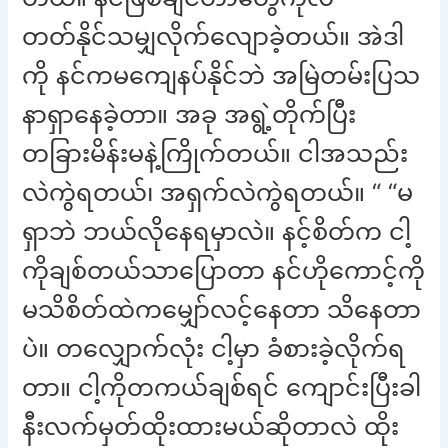
တတ်နိုင်သမျှလိုက်လျောခဲ့တယ်။ အဲဒါ
ကို နင်ကမကျေနပ်နိုင်ဘဲ အမြဲတမ်းပြသ
နာရှာနေခဲ့တာ။ အခု အရွဲ့တိုက်ပြီး
တခြားမိန်းမနဲ့ကြိုက်တယ်။ ငါအသည်း
လဲကွဲရတယ်၊ အရှက်လဲကွဲရတယ်။ “ “မ
ရှာဘဲ ဘယ်လိုနေရမှာလဲ။ နင့်စိတ်က ငါ့
ကိုချစ်တယ်သာပြောတာ နင်ဟိုကောင့်ကို
မသိစိတ်ထဲကမျှော်လင့်နေတာ သိနေတာ
ပဲ။ တလျှောက်လုံး ငါ့မှာ ခံစားခဲ့လိုက်ရ
တာ။ ငါ့ကိုတကယ်ချစ်ရင် ကျောင်းပြီးခါ
နီးလက်မှတ်ထိုးထားမယ်ဆိုတာလဲ ထိုး