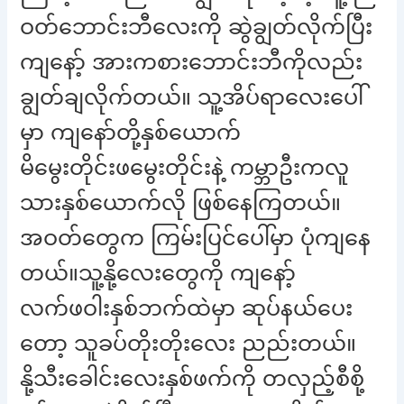
ဝတ်ဘောင်းဘီလေးကို ဆွဲချွတ်လိုက်ပြီး
ကျနော့် အားကစားဘောင်းဘီကိုလည်း
ချွတ်ချလိုက်တယ်။ သူ့အိပ်ရာလေးပေါ်
မှာ ကျနော်တို့နှစ်ယောက်
မိမွေးတိုင်းဖမွေးတိုင်းနဲ့ ကမ္ဘာဦးကလူ
သားနှစ်ယောက်လို ဖြစ်နေကြတယ်။
အဝတ်တွေက ကြမ်းပြင်ပေါ်မှာ ပုံကျနေ
တယ်။သူ့နို့လေးတွေကို ကျနော့်
လက်ဖဝါးနှစ်ဘက်ထဲမှာ ဆုပ်နယ်ပေး
တော့ သူခပ်တိုးတိုးလေး ညည်းတယ်။
နို့သီးခေါင်းလေးနှစ်ဖက်ကို တလှည့်စီစို့