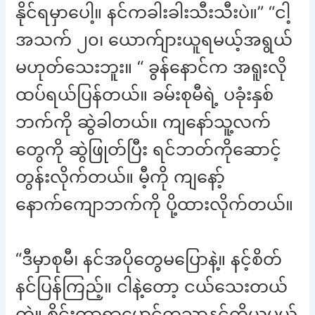
နိုင်ရမှာပေါ့။ နင်ကခါးခါးသီးသီးပဲ။” “ငါ့
အသက် ၂၀၊ ယောက်ျားယူရမယ့်အရွယ်
မဟုတ်သေးဘူး။ “ ခွန်နောင်က အရူးလို
ထပ်ရယ်ပြန်တယ်။ ခမ်းစုမီရဲ့ ပခုံးနှစ်
ဘက်ကို ဆွဲခါတယ်။ ကျနော်သူ့လက်
တွေကို ဆွဲဖြုတ်ပြီး ရင်ဘတ်ကိုဆောင့်
တွန်းလိုက်တယ်။ မီ့ကို ကျနော့်
နောက်ကျောဘက်ကို ပို့ထားလိုက်တယ်။
“ဒီမှာစုမီ၊ နင်အပိုတွေမပြောနဲ့။ နင့်စိတ်
နင်ပြန်ကြည့်။ ငါနဲ့တော့ ငယ်သေးတယ်
တဲ့။ စိုင်းတာရာမောင်ကသာနင့်ကိုယူမယ်