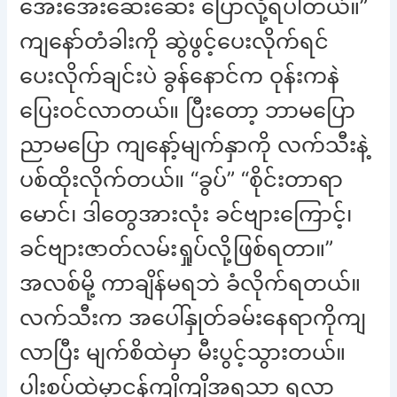
အေးအေးဆေးဆေး ပြောလို့ရပါတယ်။”
ကျနော်တံခါးကို ဆွဲဖွင့်ပေးလိုက်ရင်
ပေးလိုက်ချင်းပဲ ခွန်နောင်က ဝုန်းကနဲ
ပြေးဝင်လာတယ်။ ပြီးတော့ ဘာမပြော
ညာမပြော ကျနော့်မျက်နှာကို လက်သီးနဲ့
ပစ်ထိုးလိုက်တယ်။ “ခွပ်” “စိုင်းတာရာ
မောင်၊ ဒါတွေအားလုံး ခင်ဗျားကြောင့်၊
ခင်ဗျားဇာတ်လမ်းရှုပ်လို့ဖြစ်ရတာ။”
အလစ်မို့ ကာချိန်မရဘဲ ခံလိုက်ရတယ်။
လက်သီးက အပေါ်နှုတ်ခမ်းနေရာကိုကျ
လာပြီး မျက်စိထဲမှာ မီးပွင့်သွားတယ်။
ပါးစပ်ထဲမှာငန်ကျိကျိအရသာ ရလာ