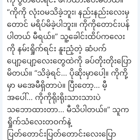
“ကိုကို လုံးဝမသိခဲ့ဘူး၊ နည်းနည်းလေးမှ
တောင် မရိပ်မိခဲ့ပါဘူး။ ကိုကိုတောင်းပန်
ပါတယ် မီရယ်။” သူ့ခေါင်းထိပ်ကလေး
ကို နမ်းရှိုက်ရင်း နူးညံ့တဲ့ ဆံပက်
ပျော့ပျော့လေးတွေထဲကို ခပ်တိုးတိုးပြော
မိတယ်။ “သိခဲ့ရင်… ပိုဆိုးမှာပေါ့။ ကိုကို့
မှာ မအေမီရှိတာပဲ။ ပြီးတော့… မီ့
အပေါ်… ကိုကိုရိုးရိုးသားသားပဲ
သဘောထားတာ… မီသိပါတယ်။” သူက
ရှိုက်သံလေးတဝက်နဲ့
ပြတ်တောင်းပြတ်တောင်းလေးပြော