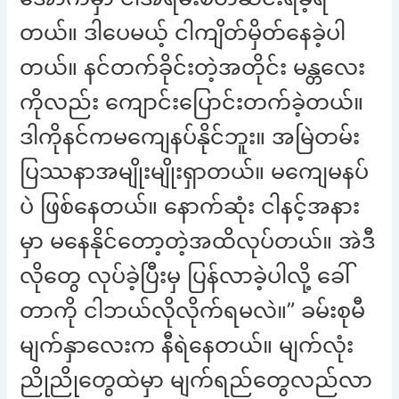
တယ်။ ဒါပေမယ့် ငါကျိတ်မှိတ်နေခဲ့ပါ
တယ်။ နင်တက်ခိုင်းတဲ့အတိုင်း မန္တလေး
ကိုလည်း ကျောင်းပြောင်းတက်ခဲ့တယ်။
ဒါကိုနင်ကမကျေနပ်နိုင်ဘူး။ အမြဲတမ်း
ပြဿနာအမျိုးမျိုးရှာတယ်။ မကျေမနပ်
ပဲ ဖြစ်နေတယ်။ နောက်ဆုံး ငါနင့်အနား
မှာ မနေနိုင်တော့တဲ့အထိလုပ်တယ်။ အဲဒီ
လိုတွေ လုပ်ခဲ့ပြီးမှ ပြန်လာခဲ့ပါလို့ ခေါ်
တာကို ငါဘယ်လိုလိုက်ရမလဲ။” ခမ်းစုမီ
မျက်နှာလေးက နီရဲနေတယ်။ မျက်လုံး
ညိုညိုတွေထဲမှာ မျက်ရည်တွေလည်လာ