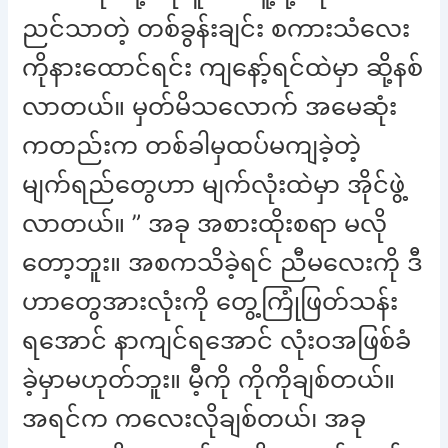
ညင်သာတဲ့ တစ်ခွန်းချင်း စကားသံလေး
ကိုနားထောင်ရင်း ကျနော့်ရင်ထဲမှာ ဆို့နစ်
လာတယ်။ မှတ်မိသလောက် အမေဆုံး
ကတည်းက တစ်ခါမှထပ်မကျခဲ့တဲ့
မျက်ရည်တွေဟာ မျက်လုံးထဲမှာ အိုင်ဖွဲ့
လာတယ်။ ” အခု အစားထိုးစရာ မလို
တော့ဘူး။ အစကသိခဲ့ရင် ညီမလေးကို ဒီ
ဟာတွေအားလုံးကို တွေ့ကြုံဖြတ်သန်း
ရအောင် နာကျင်ရအောင် လုံးဝအဖြစ်ခံ
ခဲ့မှာမဟုတ်ဘူး။ မီ့ကို ကိုကိုချစ်တယ်။
အရင်က ကလေးလိုချစ်တယ်၊ အခု