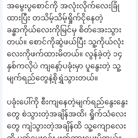
အမွေးပွစောင်ကို အလုံးလိုက်လေးခြုံ
ထားပြီး တသိမ့်သိမ့်ရှိုက်ငိုနေတဲ့
ခန္ဓာကိုယ်လေးကိုမြင်မှ စိတ်အေးသွား
တယ်။ စောင်ကိုဆွဲဖယ်ပြီး သူ့ကိုယ်လုံး
လေးကိုဖက်ထားမိတယ်။ လွန်ခဲ့တဲ့ ၁၄
နှစ်ကလိုပဲ ကျနော့်ပခုံးမှာ ပူနွေးတဲ့ သူ့
မျက်ရည်တွေနဲ့စိုရွှဲသွားတယ်။
ပခုံးပေါ်ကို စီးကျနေတဲ့မျက်ရည်နွေးနွေး
တွေ စဲသွားတဲ့အချိန်အထိ၊ ရှိုက်သံလေး
တွေ ကျဲသွားတဲ့အချိန်ထိ သူ့ကျောလေး
ကို ပွတ်ပေးရင်း ဖက်ထားပေးမိတယ်။