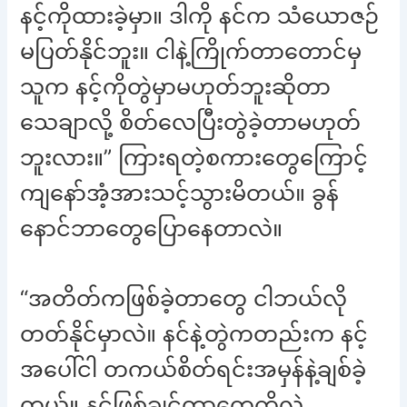
နင့်ကိုထားခဲ့မှာ။ ဒါကို နင်က သံယောဇဉ်
မပြတ်နိုင်ဘူး။ ငါနဲ့ကြိုက်တာတောင်မှ
သူက နင့်ကိုတွဲမှာမဟုတ်ဘူးဆိုတာ
သေချာလို့ စိတ်လေပြီးတွဲခဲ့တာမဟုတ်
ဘူးလား။” ကြားရတဲ့စကားတွေကြောင့်
ကျနော်အံ့အားသင့်သွားမိတယ်။ ခွန်
နောင်ဘာတွေပြောနေတာလဲ။
“အတိတ်ကဖြစ်ခဲ့တာတွေ ငါဘယ်လို
တတ်နိုင်မှာလဲ။ နင်နဲ့တွဲကတည်းက နင့်
အပေါ်ငါ တကယ်စိတ်ရင်းအမှန်နဲ့ချစ်ခဲ့
တယ်။ နင်ဖြစ်ချင်တာတွေကိုလဲ