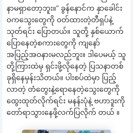
နာမရှာတော့ဘူး။” ခွန်နောင်က နှာခေါင်း
ဝကသွေးတွေကို ဝတ်ထားတဲ့တီရှပ်နဲ့
သုတ်ရင်း ပြောတယ်။ သူတို့ နှစ်ယောက်
ပြောနေတဲ့စကားတွေကို ကျနော်
အပြည့်အဝနားမလည်ဘူး။ ဒါပေမယ့် သူ
တို့ကြားထဲမှ ရှင်းဖို့လိုနေတဲ့ ပြသနာတစ်
ခုရှိနေမှန်းသိတယ်။ ပါးစပ်ထဲမှာ ပြည့်
လာတဲ့ တံတွေးနဲ့ရောနေတဲ့သွေးတွေကို
ထွေးထုတ်လိုက်ရင်း မနန်းပုံနဲ့ ဗဟာဒူးကို
တော်ရာသွားနေဖို့လက်ပြလိုက် တယ် ။