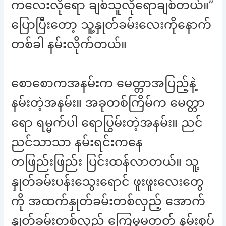
ကလေးလိုရော ချစ်သူလိုရောချစ်တယ်။”
ပြောပြီးတော့ သူ့နှုတ်ခမ်းလေးကိုနောက်
တစ်ခါ နမ်းလိုက်တယ်။
စောစောကအနမ်းက မေတ္တာအပြည့်နဲ့
နမ်းတဲ့အနမ်း။ အခုတစ်ကြိမ်က မေတ္တာ
ရော ရမ္မက်ပါ ရောပြွမ်းတဲ့အနမ်း။ ညင်
ညင်သာသာ နမ်းရင်းကနေ
တဖြည်းဖြည်း ပြင်းထန်လာတယ်။ သူ့
နှုတ်ခမ်းပန်းသွေးရောင် ဖူးဖူးလေးတွေ
ကို အထက်နှုတ်ခမ်းတစ်လှည့် အောက်
နှုတ်ခမ်းတစ်လှည့် ကြေမွမတတ် နမ်းစုပ်