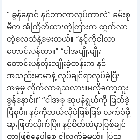
“ ခွန်နောင် နင်ဘာလာလုပ်တာလဲ” ခမ်းစု
မီက အံကြိတ်ထားတဲ့ကြားက ထွက်လာ
တဲ့လေသံနဲ့မေးတယ်။ “နင့်ကိုငါလာ
တောင်းပန်တာ။” “ငါအမျိုးမျိုး
တောင်းပန်တိုးလျိုးခဲ့တုန်းက နင်
အသည်းမာမာနဲ့ လုပ်ချင်ရာလုပ်ခဲ့ပြီး
အခုမှ လိုက်လာရသလား။မလိုတော့ဘူး
ခွန်နောင်။” “ငါအခု ဆုပန်ရွယ်ကို ဖြတ်ခဲ့
ပြီစုမီ။ နင့်ကိုဘယ်လိုပဲဖြစ်ဖြစ် လက်ခံဖို့
ဆုံးဖြတ်လိုက်ပြီ။ နင့်စိတ်ထဲမှာဖြစ်ချင်
တာဖြစ်နေပါစေ ငါလက်ခံမယ်။ ပြသ