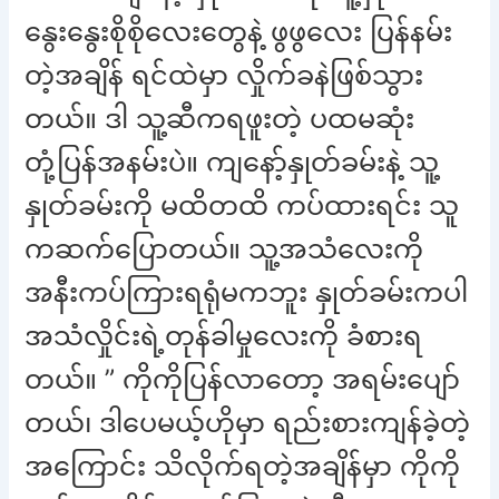
နွေးနွေးစိုစိုလေးတွေနဲ့ ဖွဖွလေး ပြန်နမ်း
တဲ့အချိန် ရင်ထဲမှာ လှိုက်ခနဲဖြစ်သွား
တယ်။ ဒါ သူ့ဆီကရဖူးတဲ့ ပထမဆုံး
တုံ့ပြန်အနမ်းပဲ။ ကျနော့်နှုတ်ခမ်းနဲ့ သူ့
နှုတ်ခမ်းကို မထိတထိ ကပ်ထားရင်း သူ
ကဆက်ပြောတယ်။ သူ့အသံလေးကို
အနီးကပ်ကြားရရုံမကဘူး နှုတ်ခမ်းကပါ
အသံလှိုင်းရဲ့တုန်ခါမှုလေးကို ခံစားရ
တယ်။ ” ကိုကိုပြန်လာတော့ အရမ်းပျော်
တယ်၊ ဒါပေမယ့်ဟိုမှာ ရည်းစားကျန်ခဲ့တဲ့
အကြောင်း သိလိုက်ရတဲ့အချိန်မှာ ကိုကို