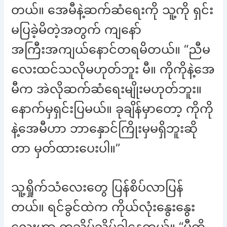
တယ်။ အေမီနဲ့ဆက်ဆံရေးကို သူ့ကို ရှင်း
မပြခဲ့မိတဲ့အတွက် ကျနော်
အကြီးအကျယ်နောင်တရမိတယ်။ “ညီမ
လေးထင်သလိုမဟုတ်ဘူး မီ။ ကိုကိုနဲ့အေ
မီက အဲလိုဆက်ဆံရေးမျိုးမဟုတ်ဘူး။
နောက်မှရှင်းပြမယ်။ ခုချိန်မှာတော့ ကိုကို
နဲ့အေမီဟာ ဘာနှောင်ကြိုးမှမရှိဘူးဆို
တာ မှတ်ထားပေးပါ။”
သူ့ရှိုက်သံလေးတွေ ပြန်စိပ်လာပြန်
တယ်။ ရင်ခွင်ထဲက ကိုယ်လုံးနွေးနွေး
လေးဟာ တသိမ့်သိမ့်ခါနေတယ်။ “မီ့ကို…