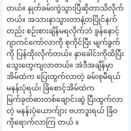
တယ်။ နှုတ်ခမ်းကွဲသွားပြီဆိုတာသိလိုက်
တယ်။ အသားနာသွားတာနဲ့တပြိုင်နက်
တည်း စဉ်းစားချိန်မရလိုက်ဘဲ ခွန်နောင့်
ဂျာကင်ကော်လာကို စုကိုင်ပြီး မျက်ခွက်
ကို ပြန်ထိုးလိုက်တယ်။ နှာခေါင်းကိုထိပြီး
သွေးတွေကျလာတယ်။ အဲဒီအချိန်မှာ
အိမ်ထဲက ပြေးထွက်လာတဲ့ ခမ်းစုမီရယ်
မနန်းပုံရယ်၊ ခြံစောင့်အိမ်ထဲက
မြက်ခုတ်ဓားတစ်ချောင်းဆွဲ ပြီးထွက်လာ
တဲ့ မနန်းပုံယောက်ျား ဗဟာဒူးရယ် ခြံဝ
ကိုရောက်လာကြ တယ် ။