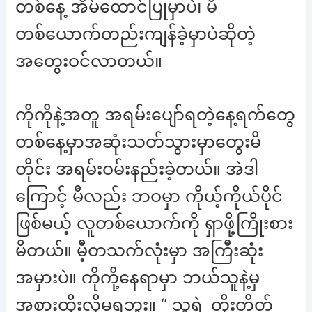
တစ်နေ့ အိမ်ထောင်ပြုမှာပဲ၊ မီ
တစ်ယောက်တည်းကျန်ခဲ့မှာပဲဆိုတဲ့
အတွေးဝင်လာတယ်။
ကိုကိုနဲ့အတူ အရမ်းပျော်ရတဲ့နေ့ရက်တွေ
တစ်နေ့မှာအဆုံးသတ်သွားမှာတွေးမိ
တိုင်း အရမ်းဝမ်းနည်းခဲ့တယ်။ အဲဒါ
ကြောင့် မီလည်း ဘဝမှာ ကိုယ့်ကိုယ်ပိုင်
ဖြစ်မယ့် လူတစ်ယောက်ကို ရှာဖို့ကြိုးစား
မိတယ်။ မီ့တသက်လုံးမှာ အကြီးဆုံး
အမှားပဲ။ ကိုကို့နေရာမှာ ဘယ်သူနဲ့မှ
အစားထိုးလို့မရဘူး။ “ သူ့ရဲ့ တိုးတိတ်