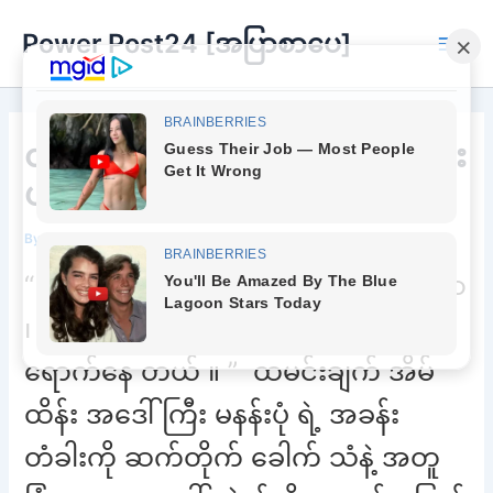
Skip
Power Post24 [အပြာစာပေ]
to
Main
content
Men
တစ်ခါမှ ခုလိုအဆုံးထိမရောက်ဖူး
ပါဘူး ကိုကိုရယ်
By
Chee Buu
/
June 26, 2022
“ ဒေါက် ဒေါက် ဒေါက် ” “ ဆရာ ၊ ဆရာ
၊ ဆရာ ကိုတာရာ ၊ ခြံရှေ့ မှာ ဧည့်သည်
ရောက်နေ တယ် ။ ” ထမင်းချက် အိမ်
ထိန်း အဒေါ်ကြီး မနန်းပုံ ရဲ့ အခန်း
တံခါးကို ဆက်တိုက် ခေါက် သံနဲ့ အတူ