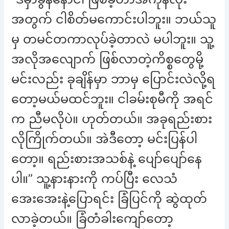
အတွက် ငါစိတ်မကောင်းပါဘူး။ ဘယ်သူ
မှ တမင်တကာလုပ်ခဲ့တာလဲ မပါဘူး။ သူ့
အလိုအလျောက် ဖြစ်လာတဲ့ကိစ္စတွေမို့
မင်းလည်း ခုချိန်မှာ ဘာမှ ပြောင်းလဲလို့ရ
တော့မယ်မထင်ဘူး။ ငါခမ်းစုမီကို အရင်
က ညီမလိုပဲ။ ဟုတ်တယ်။ အခုရည်းစား
လိုကြိုက်တယ်။ အဲဒီတော့ မင်းပြန်ပါ
တော့။ ရည်းစားအသစ်နဲ့ ပျော်ပျော်နေ
ပါ။” သူ့နားနားကို ကပ်ပြီး လေသံ
အေးအေးနဲ့ပြောရင်း ခြံပြင်ကို ဆွဲထုတ်
လာခဲ့တယ်။ ခြံတံခါးကျော်တော့