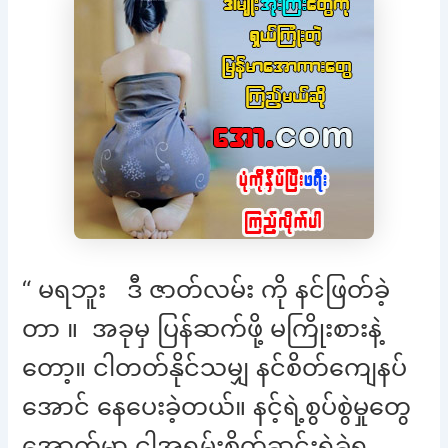
“ မရဘူး ဒီ ဇာတ်လမ်း ကို နင်ဖြတ်ခဲ့
တာ ။ အခုမှ ပြန်ဆက်ဖို့ မကြိုးစားနဲ့
တော့။ ငါတတ်နိုင်သမျှ နင်စိတ်ကျေနပ်
အောင် နေပေးခဲ့တယ်။ နင့်ရဲ့စွပ်စွဲမှုတွေ
အောက်မှာ ငါအရမ်းစိတ်ဆင်းရဲခဲ့ရ