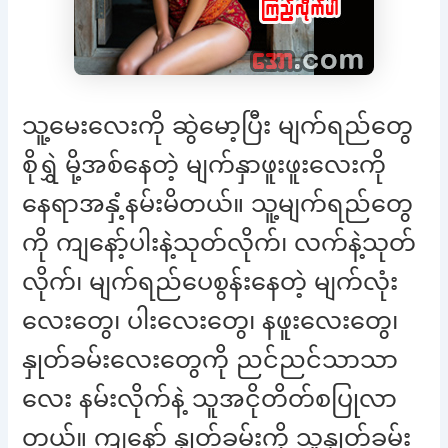
သူ့မေးလေးကို ဆွဲမော့ပြီး မျက်ရည်တွေ
စိုရွှဲ မို့အစ်နေတဲ့ မျက်နှာဖူးဖူးလေးကို
နေရာအနှံ့နမ်းမိတယ်။ သူ့မျက်ရည်တွေ
ကို ကျနော့်ပါးနဲ့သုတ်လိုက်၊ လက်နဲ့သုတ်
လိုက်၊ မျက်ရည်ပေစွန်းနေတဲ့ မျက်လုံး
လေးတွေ၊ ပါးလေးတွေ၊ နဖူးလေးတွေ၊
နှုတ်ခမ်းလေးတွေကို ညင်ညင်သာသာ
လေး နမ်းလိုက်နဲ့ သူအငိုတိတ်စပြုလာ
တယ်။ ကျနော့် နှုတ်ခမ်းကို သူ့နှုတ်ခမ်း