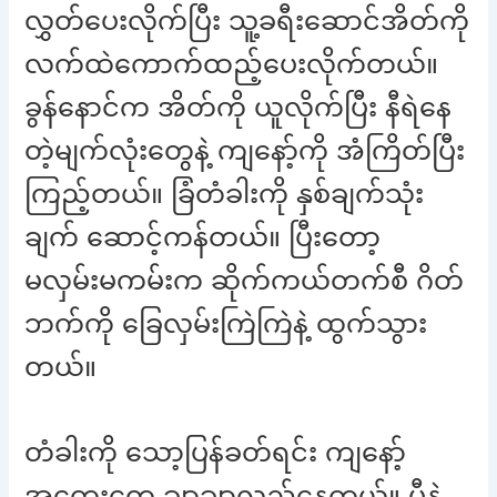
လွှတ်ပေးလိုက်ပြီး သူ့ခရီးဆောင်အိတ်ကို
လက်ထဲကောက်ထည့်ပေးလိုက်တယ်။
ခွန်နောင်က အိတ်ကို ယူလိုက်ပြီး နီရဲနေ
တဲ့မျက်လုံးတွေနဲ့ ကျနော့်ကို အံကြိတ်ပြီး
ကြည့်တယ်။ ခြံတံခါးကို နှစ်ချက်သုံး
ချက် ဆောင့်ကန်တယ်။ ပြီးတော့
မလှမ်းမကမ်းက ဆိုက်ကယ်တက်စီ ဂိတ်
ဘက်ကို ခြေလှမ်းကြဲကြဲနဲ့ ထွက်သွား
တယ်။
တံခါးကို သော့ပြန်ခတ်ရင်း ကျနော့်
အတွေးတွေ ချာချာလည်နေတယ်။ မီနဲ့