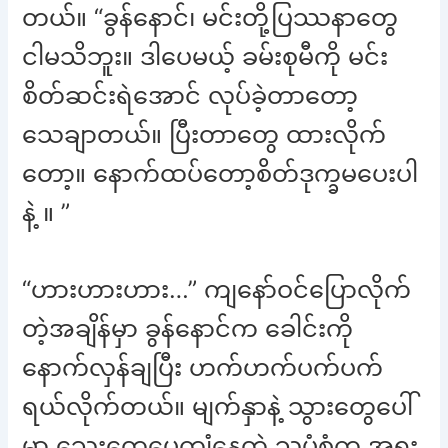
တယ်။ “ခွန်နောင်၊ မင်းတို့ပြဿနာတွေ
ငါမသိဘူး။ ဒါပေမယ့် ခမ်းစုမီကို မင်း
စိတ်ဆင်းရဲအောင် လုပ်ခဲ့တာတော့
သေချာတယ်။ ပြီးတာတွေ ထားလိုက်
တော့။ နောက်ထပ်တော့စိတ်ဒုက္ခမပေးပါ
နဲ့ ။ ”
“ဟားဟားဟား…” ကျနော်ဝင်ပြောလိုက်
တဲ့အချိန်မှာ ခွန်နောင်က ခေါင်းကို
နောက်လှန်ချပြီး ဟက်ဟက်ပက်ပက်
ရယ်လိုက်တယ်။ မျက်နှာနဲ့ သွားတွေပေါ်
မှာ သွေးတွေပေကျံနေတဲ့ သူ့ပုံစံက အရူး