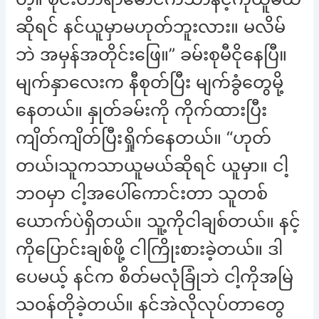
ဆိုရင် နင်ယူမှာမဟုတ်ဘူးလား။ မလိမ်
ဘဲ အမှန်အတိုင်းဖြေ။” ခမ်းစုမီငိုနေပြီ။
မျက်နှာလေးက နီစုတ်ပြီး မျက်ခွံတွေမို့
နေတယ်။ နှုတ်ခမ်းကို ကိုက်ထားပြီး
ကျိတ်ကျိတ်ပြီးရှိုက်နေတယ်။ “ဟုတ်
တယ်၊သူကသာယူမယ်ဆိုရင် ယူမှာ။ ငါ့
ဘဝမှာ ငါ့အပေါ်ကောင်းတာ သူတစ်
ယောက်ပဲရှိတယ်။ သူ့ကိုငါချစ်တယ်။ နင့်
ကိုပြောင်းချစ်ဖို့ ငါကြိုးစားခဲ့တယ်။ ဒါ
ပေမယ့် နင်က စိတ်မလုံခြုံဘဲ ငါ့ကိုအမြဲ
သဝန်တိုခဲ့တယ်။ နင်အဲလိုလုပ်တာတွေ