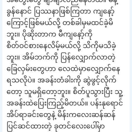
ခွန်နောင် ပြဿနာဖြစ်ကြတာ ကျနော့်
ကြောင့်ဖြစ်မယ်လို့ တစ်ခါမှမထင်ခဲ့မိ
ဘူး။ ပိုဆိုးတာက မီကျနော့်ကို
စိတ်ဝင်စားနေလိမ့်မယ်လို့ သိကိုမသိခဲ့
ဘူး။ အိမ်ဘက်ကို ပြန်လျှောက်လာတဲ့
ခြေလှမ်းတွေဟာ လေထဲမှာလျှောက်နေ
ရသလိုပဲ။ အခန်းတံခါးကို ဆွဲဖွင့်လိုက်
တော့ သူမရှိတော့ဘူး။ စိတ်ပူသွားပြီး သူ့
အခန်းထဲပြေးကြည့်မိတယ်။ ပန်းနုရောင်
အိပ်ရာခင်းတွေနဲ့ မိန်းကလေးဆန်ဆန်
ပြင်ဆင်ထားတဲ့ ခုတင်လေးပေါ်မှာ