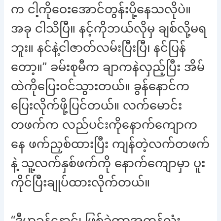
က ငါ့ကိုဝေးအောင်တွန်းပို့နေသလိုပဲ။
အခု ငါသိပြီ။ နင့်ကိုဘယ်လိုမှ ချစ်လို့မရ
ဘူး။ နင်နဲ့ငါဇာတ်လမ်းပြီးပြီ၊ နင်ပြန်
တော့။” ခမ်းစုမီက ချာကနဲလှည့်ပြီး အိမ်
ထဲကိုပြေးဝင်သွားတယ်။ ခွန်နောင်က
ပြေးလိုက်ဖို့ပြင်တယ်။ လက်မောင်း
တဖက်က လည်ပင်းကိုနောက်ကျောက
နေ ဖက်ညှစ်ထားပြီး ကျန်တဲ့လက်တဖက်
နဲ့ သူ့လက်နှစ်ဖက်ကို နောက်ကျောမှာ ပူး
ကိုင်ပြီးချုပ်ထားလိုက်တယ်။
“ဒီမှာခွန်နောင်၊ ဖြစ်ခဲ့တာအကုန်လုံး