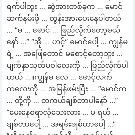
ရက်ပါဘူး … ဆွဲအားတစ်ခုက … မောင်
ဆက်နမ်းဖို့ … တွန်းအားပေးနေပါတယ်
… “မ … မောင် … ဖြည်လိုက်တော့မယ်
နော် …” “အို … ဟင့်” မောင်ပေါ့ … ကျွန်မ
ရဲ့ … အဖြေတောင် မစောင့်တော့ဘူး …
မျက်နှာသုတ်ပဝါလေးကို … ဖြည်လိုက်ပါ
တယ် …။ကျွန်မ လေ … မောင့်လက်
ကလေးကို … အမြန်ဖမ်းပြီး … “မောင်က
… တို့ကို … တကယ်ချစ်တာပါနော် …”
“မေးနေစရာလိုသေးလား … မ ရယ် …
ချစ်တာပေါ့ … အရမ်းချစ်တာပေါ့ …”