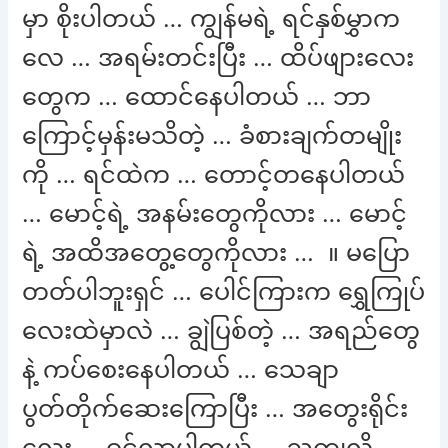
မှာ စိုးပါတယ် … ကျွန်မရဲ့ ရင်နှစ်မွှာက
လေ … အရမ်းတင်းပြီး … ထိပ်ဖျားလေး
တွေက … ထောင်နေပါတယ် … ဘာ
ကြောင့်မှန်းမသိတဲ့ … ခံစားချက်တမျိုး
ကို … ရင်ထဲက … တောင့်တနေပါတယ်
… မောင့်ရဲ့ အနမ်းတွေကိုလား … မောင့်
ရဲ့ အထိအတွေ့တွေကိုလား … ။ မပြော
တတ်ပါဘူးရှင် … ပေါင်ကြားက ရွှေကြုပ်
လေးထဲမှာလဲ … ချွဲပြစ်တဲ့ … အရည်တွေ
နဲ့ ကပ်စေးနေပါတယ် … သေချာ
ပွတ်တိုက်ဆေးကြောပြီး … အတွေးရိုင်း
လေး … ဝင်လာပါတယ် … ညကျလို့ …