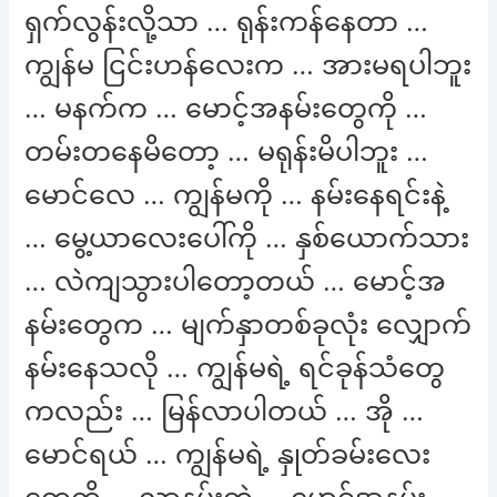
ရှက်လွန်းလို့သာ … ရုန်းကန်နေတာ …
ကျွန်မ ငြင်းဟန်လေးက … အားမရပါဘူး
… မနက်က … မောင့်အနမ်းတွေကို …
တမ်းတနေမိတော့ … မရုန်းမိပါဘူး …
မောင်လေ … ကျွန်မကို … နမ်းနေရင်းနဲ့
… မွေ့ယာလေးပေါ်ကို … နှစ်ယောက်သား
… လဲကျသွားပါတော့တယ် … မောင့်အ
နမ်းတွေက … မျက်နှာတစ်ခုလုံး လျှောက်
နမ်းနေသလို … ကျွန်မရဲ့ ရင်ခုန်သံတွေ
ကလည်း … မြန်လာပါတယ် … အို …
မောင်ရယ် … ကျွန်မရဲ့ နှုတ်ခမ်းလေး