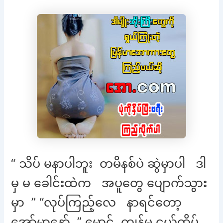
“ သိပ် မနာပါဘူး တမိနစ်ပဲ ဆွဲမှာပါ ဒါ
မှ မ ခေါင်းထဲက အပူတွေ ပျောက်သွား
မှာ ” “လုပ်ကြည့်လေ နာရင်တော့
အော်မှာနော် ” မောင် ကျွန်မ ငယ်ထိပ်