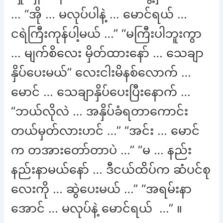
… “အို … မလုပ်ပါနဲ့ … မောင်ရယ် …
ငရဲကြီးကုန်ပါ့မယ် …” “မကြီးပါဘူးကွာ
… မျက်စိလေး မှိတ်ထားနော် … သေချာ
နှိပ်ပေးမယ်” လေးငါးမိနစ်လောက် …
မောင် … သေချာနှိပ်ပေးပြီးနောက် …
“ဘယ်လိုလဲ … အနှိပ်ခံရတာကောင်း
တယ်မှတ်လားဟင် …” “အင်း … မောင်
က တအားတော်တာပဲ …” “မ … နည်း
နည်းနာမယ်နော် … ဒီငယ်ထိပ်က ဆံပင်စု
လေးကို … ဆွဲပေးမယ် …” “အရမ်းနာ
အောင် … မလုပ်နဲ့ မောင်ရယ် …” ။