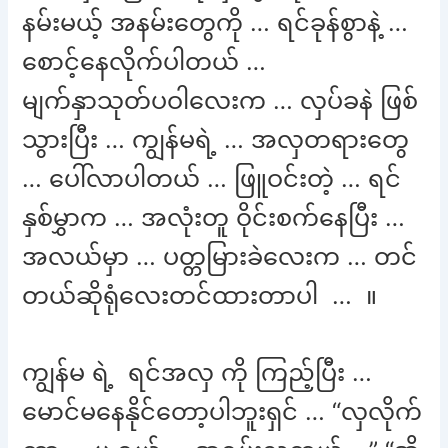
နမ်းမယ့် အနမ်းတွေကို … ရင်ခုန်စွာနဲ့ …
စောင့်နေလိုက်ပါတယ် …
မျက်နှာသုတ်ပဝါလေးက … လှပ်ခနဲ ဖြစ်
သွားပြီး … ကျွန်မရဲ့ … အလှတရားတွေ
… ပေါ်လာပါတယ် … ဖြူဝင်းတဲ့ … ရင်
နှစ်မွှာက … အလုံးတူ ဝိုင်းစက်နေပြီး …
အလယ်မှာ … ပတ္တမြားခဲလေးက … တင်
တယ်ဆိုရုံလေးတင်ထားတာပါ … ။
ကျွန်မ ရဲ့ ရင်အလှ ကို ကြည့်ပြီး …
မောင်မနေနိုင်တော့ပါဘူးရှင် … “လှလိုက်