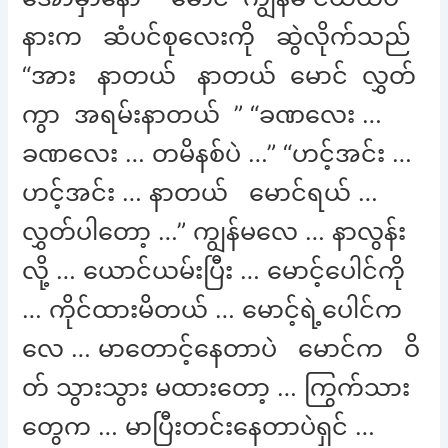
နားက ဆံပင်စုလေးကို ဆွဲလိုက်သည်
“အား နာတယ် နာတယ် မောင် လွှတ်
ကွာ အရမ်းနာတယ် ” “ခဏလေး …
ခဏလေး … တမိနစ်ပဲ …” “ဟင့်အင်း …
ဟင့်အင်း … နာတယ် မောင်ရယ် …
လွှတ်ပါတော့ …” ကျွန်မလေ … နာလွန်း
လို့ … ယောင်ယမ်းပြီး … မောင့်ပေါင်ကို
… ကိုင်ထားမိတယ် … မောင့်ရဲ့ပေါင်က
လေ … မာတောင့်နေတာပဲ မောင်က ဝိ
တ် သွားသွား မထားတော့ … ကြွက်သား
တွေက … မာပြီးတင်းနေတာပဲရှင် …