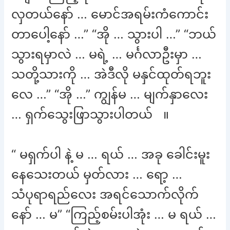
လှတယ်နော် … မောင်အရမ်းကံကောင်း
တာပေါ့နော် …” “အို … သွားပါ …” “ဘယ်
သွားရမှာလဲ … မရဲ့ … မင်္ဂလာဦးမှာ …
သတို့သားကို … အဲဒီလို မနှင်ထုတ်ရဘူး
လေ …” “အို …” ကျွန်မ … မျက်နှာလေး
… ရှက်သွေးဖြာသွားပါတယ် ။
“ မရှက်ပါ နဲ့ မ … ရယ် … အခု ခေါင်းမူး
နေသေးတယ် မှတ်လား … ရော့ …
သံပုရာရည်လေး အရင်သောက်လိုက်
နော် … မ” “ကြည့်စမ်းပါအုံး … မ ရယ် …