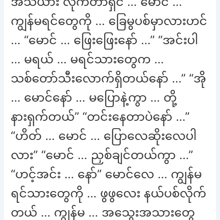
အသဲယား လိုက်တာရှင် … မောင် …
ကျွန်မရင်တွေကို … ခြေမွပစ်မှာလားဟင်
… “မောင် … ဖြေးဖြေးနော် …” “အင်းပါ
… မရယ် … မရင်သားတွေက …
သစ်တော်သီးလောက်ရှိတယ်နော် …” “အို
… မောင်နော် … မပြောနဲ့ကွာ … တို့
နားရှက်တယ်” “တင်းနေတာပဲနော် …”
“ဟိတ် … မောင် … ပြောလေဆိုးလေပါ
လား” “မောင် … ညှစ်ချင်တယ်ကွာ …”
“ဟင့်အင်း … နော်” မောင်လေ … ကျွန်မ
ရင်သားတွေကို … ဖွဖွလေး နယ်ပစ်လိုက်
တယ် … ကျွန်မ … အသွေးအသားတွေ