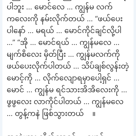
ပါဘူး … မောင်လေ … ကျွန်မ လက်
ကလေးကို နမ်းလိုက်တယ် … “ဖယ်ပေး
ပါနော် … မရယ် … မောင်ကိုင်ချင်လို့ပါ
…” “အို … မောင်ရယ် … ကျွန်မလေ …
မျက်စိလေး မှိတ်ပြီး … ကျွန်မလက်ကို
ဖယ်ပေးလိုက်ပါတယ် … သိပ်ချစ်လွန်းတဲ့
မောင့်ကို … လိုက်လျောရမှာပေါ့ရှင် …
မောင် … ကျွန်မ ရင်သားအိအိလေးကို …
ဖွဖွလေး လာကိုင်ပါတယ် … ကျွန်မလေ
… တွန့်ကနဲ ဖြစ်သွားတယ် ။