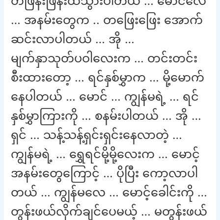
တဖြန်းဖြန်းထသွားပါတယ် … မောင်လေ
… အနမ်းတွေက .. တဖြေးဖြေး အောက်
ဆင်းလာပါတယ် … အို …
မျက်နှာသုတ်ပဝါလေးက … တင်းတင်း
စီးထားတော့ … ရင်နှစ်မွှာက … မို့မောက်
နေပါတယ် … မောင် … ကျွန်မရဲ့ … ရင်
နှစ်မွှာကြားကို … စနမ်းပါတယ် … အို …
ရှင် … သန့်သန့်ရှင်းရှင်းနေလာတဲ့ …
ကျွန်မရဲ့ … ရွှေရင်မို့မို့လေးက … မောင့်
အနမ်းတွေကြောင့် … ပိုပြီး ကော့လာပါ
တယ် … ကျွန်မလေ … မောင့်ခေါင်းကို …
တွန်းဖယ်လိုက်ချင်ပေမယ့် … မတွန်းဖယ်