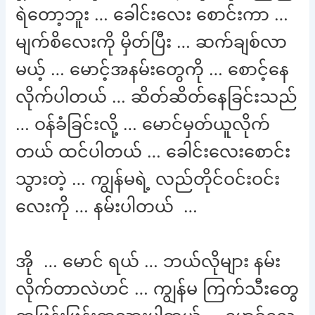
ရဲတော့ဘူး … ခေါင်းလေး စောင်းကာ …
မျက်စိလေးကို မှိတ်ပြီး … ဆက်ချစ်လာ
မယ့် … မောင့်အနမ်းတွေကို … စောင့်နေ
လိုက်ပါတယ် … ဆိတ်ဆိတ်နေခြင်းသည်
… ဝန်ခံခြင်းလို့ … မောင်မှတ်ယူလိုက်
တယ် ထင်ပါတယ် … ခေါင်းလေးစောင်း
သွားတဲ့ … ကျွန်မရဲ့ လည်တိုင်ဝင်းဝင်း
လေးကို … နမ်းပါတယ် …
အို … မောင် ရယ် … ဘယ်လိုများ နမ်း
လိုက်တာလဲဟင် … ကျွန်မ ကြက်သီးတွေ