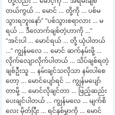
“တို့လည်း … မောင့်ကို … အရမ်းချစ်
တယ်ကွယ် … မောင် … တို့ကို … ပစ်မ
သွားရဘူးနော်” “ပစ်သွားစရာလား … မ
ရယ် … ဒီလောက်ချစ်တဲ့ဟာကို …”
“အင်းပါ … မောင်ရယ် … တို့ ယုံပါတယ်
…” ကျွန်မလေ … မောင် ဆက်နမ်းဖို့ …
လိုက်လျောလိုက်ပါတယ် … သိပ်ချစ်ရတဲ့
ချစ်ဦးသူ … နမ်းချင်သလိုသာ နမ်းပါစေ
တော့ … မောင်ပျော်ရင် … ကျွန်မပျော်
တာမို့ … မောင်လိုချင်တာ … ဖြည့်ဆည်း
ပေးချင်ပါတယ် … ကျွန်မလေ … မျက်စိ
လေး မှိတ်ပြီး … ရင်နှစ်မွှာကို … မောင်