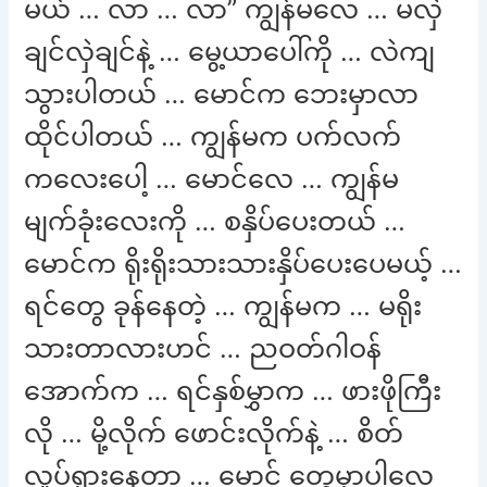
မယ် … လာ … လာ” ကျွန်မလေ … မလှဲ
ချင်လှဲချင်နဲ့ … မွေ့ယာပေါ်ကို … လဲကျ
သွားပါတယ် … မောင်က ဘေးမှာလာ
ထိုင်ပါတယ် … ကျွန်မက ပက်လက်
ကလေးပေါ့ … မောင်လေ … ကျွန်မ
မျက်ခုံးလေးကို … စနှိပ်ပေးတယ် …
မောင်က ရိုးရိုးသားသားနှိပ်ပေးပေမယ့် …
ရင်တွေ ခုန်နေတဲ့ … ကျွန်မက … မရိုး
သားတာလားဟင် … ညဝတ်ဂါဝန်
အောက်က … ရင်နှစ်မွှာက … ဖားဖိုကြီး
လို … မို့လိုက် ဖောင်းလိုက်နဲ့ … စိတ်
လှုပ်ရှားနေတာ … မောင် တွေ့မှာပါလေ