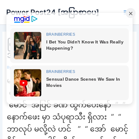
Skip
Power Post24 [အပြာစာပေ]
to
Main
content
Men
ငြိမ့်ကနဲ သိမ့်ကနဲ နဲ့ ထူးကဲတဲ့
အရသာလေးပါလား မရယ်
By
Chee Buu
/
April 20, 2022
မ အဝတ် တွေ လဲလိုက် ပါလားဟင်
ခေါင်းကိုက် နေတယ်ဆို ” “ အင်း
မောင် အပြင် ခဏ ထွက်ပေးနော် ” “
နောက်ဖေး မှာ သံပုရာသီး ရှိလား ” “
ဘာလုပ် မလို့လဲ ဟင် ” “ အော် မောင့်