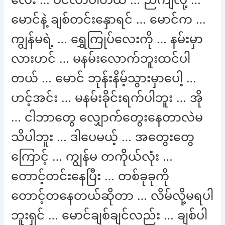
မောင်နဲ့ ချစ်တင်းနှောရင် … မောင်က …
ကျွန်မရဲ့ … ရွှေကြုပ်လေးကို … နမ်းမှာ
လားဟင် … မနမ်းလောက်ဘူးထင်ပါ
တယ် … မောင် ဘုန်းနိမ့်သွားမှာပေါ့ …
ဟင့်အင်း … မနမ်းခိုင်းရက်ပါဘူး … အို
… ငါဘာတွေ လျှောက်တွေးနေတာလဲမ
သိပါဘူး … ဒါပေမယ့် … အတွေးတွေ
ကြောင့် … ကျွန်မ တကိုယ်လုံး …
တောင့်တင်းနေပြီး … တစ်ခုခုကို
တောင့်တနေတယ်ဆိုတာ … လိမ်လို့မရပါ
ဘူးရှင် … မောင်ချစ်ချင်လည်း … ချစ်ပါ