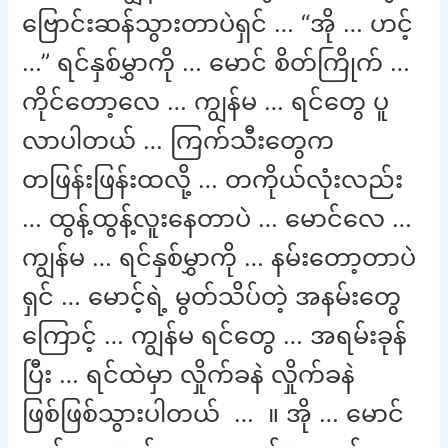
ဗြောင်းဆန်သွားတာပဲရှင် … “အို … ဟင့်
…” ရင်နှစ်မွှာကို … မောင် စိတ်ကြိုက် …
ကိုင်တော့လေ … ကျွန်မ … ရင်တွေ ပူ
လာပါတယ် … ကြက်သီးတွေက
တဖြန်းဖြန်းထလို့ … တကိုယ်လုံးလည်း
… ထွန့်ထွန့်လူးနေတာပဲ … မောင်လေ …
ကျွန်မ … ရင်နှစ်မွှာကို … နမ်းတော့တာပဲ
ရှင် … မောင့်ရဲ့ မွတ်သိပ်တဲ့ အနမ်းတွေ
ကြောင့် … ကျွန်မ ရင်တွေ … အရမ်းခုန်
ပြီး … ရင်ထဲမှာ လှိုက်ခနဲ လှိုက်ခနဲ
ဖြစ်ဖြစ်သွားပါတယ် … ။ အို … မောင်