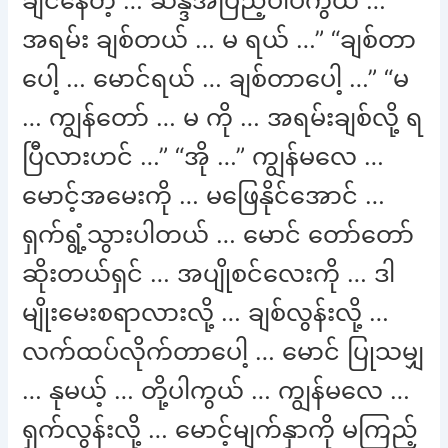
ချင်နေတဲ့ … ဆန္ဒအပြည့်ပါပဲကွယ် …“
အရမ်း ချစ်တယ် … မ ရယ် …” “ချစ်တာ
ပေါ့ … မောင်ရယ် … ချစ်တာပေါ့ …” “မ
… ကျွန်တော် … မ ကို … အရမ်းချစ်လို့ ရ
ပြီလားဟင် …” “အို …” ကျွန်မလေ …
မောင့်အမေးကို … မဖြေနိုင်အောင် …
ရှက်ရွံ့သွားပါတယ် … မောင် တော်တော်
ဆိုးတယ်ရှင် … အပျိုစင်လေးကို … ဒါ
မျိုးမေးစရာလားလို့ … ချစ်လွန်းလို့ …
လက်ထပ်လိုက်တာပေါ့ … မောင် ပြုသမျှ
… နုမယ့် … တို့ပါကွယ် … ကျွန်မလေ …
ရှက်လွန်းလို့ … မောင့်မျက်နှာကို မကြည့်