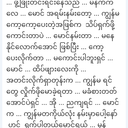
… ဖွံ့ဖြိုးတင်းရင်းနေသည် … မနက်က
လေ … မောင် အရမ်းနမ်းတော့ … ကျွန်မ
ကော့ကော့ပေးတဲ့အဖြစ်က သိပ်ရှက်ဖို့
ကောင်းတာပဲ … မောင်နမ်းတာ … မနေ
နိုင်လောက်အောင် ဖြစ်ပြီး … ကော့
ပေးလိုက်တာ … မကောင်းပါဘူးရှင် …
မောင် … ထိပ်ဖျားလေးကို …
အတင်းလိုက်ရှာတုန်းက … ကျွန်မ ရင်
တွေ လှိုက်ဖိုမောခဲ့ရတာ … မခံစားတတ်
အောင်ပဲရှင် … အို … ညကျရင် … မောင်
က … ကျွန်မတကိုယ်လုံး နမ်းမှာပေါ့နော်
ဟင့် ရှက်ပါတယ်မောင်ရယ် … မှန်