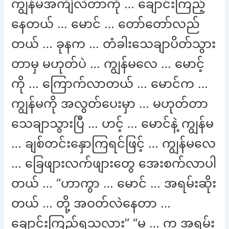
ကျွန်မအင်္ကျီလဲတာကို … ချောင်းကြည့်
နေတယ် … မောင် … တော်တော်လည်
တယ် … ခုနက … တံခါးသေချာပိတ်သွား
တာမှ မဟုတ်ပဲ … ကျွန်မလေ … မောင့်
ကို … ကြောက်လာတယ် … မောင်က …
ကျွန်မကို အလွတ်ပေးမှာ … မဟုတ်တာ
သေချာသွားပြီ … ဟင့် … မောင်နဲ့ ကျွန်မ
… ချစ်တင်းနှောကြရင်ဖြင့် … ကျွန်မလေ
… ခြေဖျားလက်ဖျားတွေ အေးစက်လာပါ
တယ် … “ဟာကွာ … မောင် … အရမ်းဆိုး
တယ် … တို့ အဝတ်လဲနေတာ …
ချောင်းကြည့်ရသလား” “မ … က အရမ်း