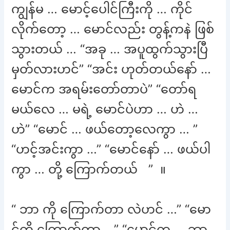
ကျွန်မ … မောင့်ပေါင်ကြီးကို … ကိုင်
လိုက်တော့ … မောင်လည်း တွန့်ကနဲ ဖြစ်
သွားတယ် … “အခု … အပူထွက်သွားပြီ
မှတ်လားဟင်” “အင်း ဟုတ်တယ်နော် …
မောင်က အရမ်းတော်တာပဲ” “တော်ရ
မယ်လေ … မရဲ့ မောင်ပဲဟာ … ဟဲ …
ဟဲ” “မောင် … ဖယ်တော့လေကွာ … ”
“ဟင့်အင်းကွာ …” “မောင်နော် … ဖယ်ပါ
ကွာ … တို့ ကြောက်တယ် ” ။
“ ဘာ ကို ကြောက်တာ လဲဟင် …” “မော
င့်ကို ကြောက်တာ …” “မောင်က … ဘာ