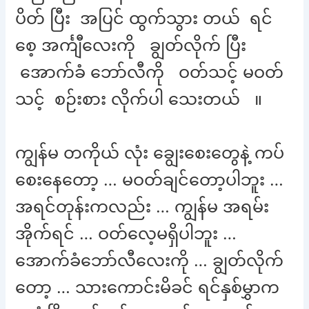
ပိတ် ပြီး အပြင် ထွက်သွား တယ် ရင်
စေ့ အင်္ကျီလေးကို ချွတ်လိုက် ပြီး
အောက်ခံ ဘော်လီကို ဝတ်သင့် မဝတ်
သင့် စဉ်းစား လိုက်ပါ သေးတယ် ။
ကျွန်မ တကိုယ် လုံး ချွေးစေးတွေနဲ့ ကပ်
စေးနေတော့ … မဝတ်ချင်တော့ပါဘူး …
အရင်တုန်းကလည်း … ကျွန်မ အရမ်း
အိုက်ရင် … ဝတ်လေ့မရှိပါဘူး …
အောက်ခံဘော်လီလေးကို … ချွတ်လိုက်
တော့ … သားကောင်းမိခင် ရင်နှစ်မွှာက