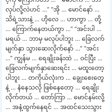
လုပ်လို့လဲဟင် …” “အို … မောင်နော် …
သိရဲ့သားနဲ့ … ဟိုလေ … ဟာကွာ … တို့
… ကြောက်နေတယ်ကွာ …” “အင်းပါ …
မရယ် … ဘာမှ မလုပ်ပါဘူး … ခြေလက်
မျက်နှာ သွားဆေးလိုက်နော် …” “အင်း
…” ကျွန်မ … ရေချိုးခန်းထဲ … ဝင်ပြီး …
ခြေလက်မျက်နှာဆေးရင်း … မထူးတော့
ပါဘူး … တကိုယ်လုံးက … ချွေးစေးတွေ
နဲ့ … နံနေသလို ဖြစ်နေတော့ … ရေချိုး
လိုက်တယ် … တော်ကြာ … မောင်နမ်းလို့
… အနံ့ထွက်နေရင် … အထင်သေးသွား