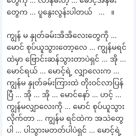
တွေကို … လာနမ်းတဲ့ … မောင့်အနမ်း
တွေက … ပူနွေးလွန်းပါတယ် … ။
ကျွန် မ နှုတ်ခမ်းအိအိလေးတွေကို …
မောင် စုပ်ယူသွားတော့လေ … ကျွန်မရင်
ထဲမှာ ဗြောင်းဆန်သွားတာပဲရှင် … အို …
မောင်ရယ် … မောင့်ရဲ့ လျှာလေးက …
ကျွန်မ နှုတ်ခမ်းကြားထဲ တိုးဝင်လာပြန်
ပြီ … အို … အို … မောင်နော် … ဟင့် …
ကျွန်မလျှာလေးကို … မောင် စုပ်ယူသွား
လိုက်တာ … ကျွန်မ ရင်ထဲက အသဲတွေ
ပါ … ပါသွားမတတ်ပါပဲရှင် … မောင့်ရဲ့