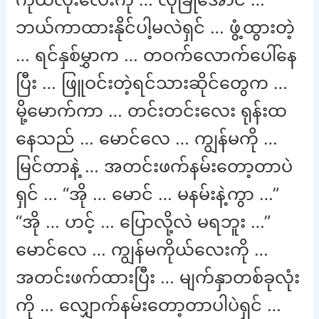
ဘယ်ကာထားနိုင်ပါ့မလဲရှင် … ဖွံ့ထွားတဲ့
… ရင်နှစ်မွှာက … တဝက်လောက်ပေါ်နေ
ပြီး … ဖြူဝင်းတဲ့ရင်သားဆိုင်တွေက …
မို့မောက်ကာ … တင်းတင်းလေး ရုန်းထ
နေသည် … မောင်လေ … ကျွန်မကို …
မြင်တာနဲ့ … အတင်းဖက်နမ်းတော့တာပဲ
ရှင် … “အို … မောင် … မနမ်းနဲ့ကွာ …”
“အို … ဟင့် … ပြောလို့လဲ မရဘူး …”
မောင်လေ … ကျွန်မကိုယ်လေးကို …
အတင်းဖက်ထားပြီး … မျက်နှာတစ်ခုလုံး
ကို … လျှောက်နမ်းတော့တာပါပဲရှင် …