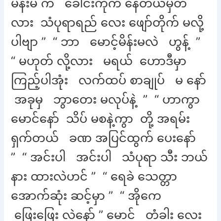
မိန်းမ က ခေါင်းကိုက် နေတယ်မှတ်
လား သံပုရာရည် လေး ဖျော်တိုက် မလို့
ပါဗျာ ” “ ဘာ မောင့်မိန်းမလဲ ဟွန့် ”
“ မဟုတ် လို့လား မရယ် ဟောဒီမှာ
ကြည့်ပါအုံး လက်ထပ် စာချုပ် မ နော်
အခုမှ ဘွာတေး မလုပ်နဲ့ ” “ ဟာကွာ
မောင်နော် သိပ် မစနဲ့ကွာ တို့ အရမ်း
ရှက်တယ် ခဏ အပြင်ထွက် ပေးနော်
” “ အင်းပါ အင်းပါ သံပုရာ သီး ဘယ်
နား ထားလဲဟင် ” “ ရေခဲ သေတ္တာ
အောက်ဆုံး ဆင့်မှာ ” “ အိုကေ
ဖြေးဖြေး လဲနော် ” မောင် တံခါး လေး