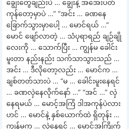
ချွေးတွေချည်းပဲ … ချွေးနဲ့ အအေးပတ်
ကုန်တော့မှာပဲ …” “အင်း … ခဏနေ
ခြောက်သွားမှာပေါ့ … မောင်ရယ် …”
မောင် ဖျော်လာတဲ့ … သံပုရာရည် ချဉ်ချို
လေးကို … သောက်ပြီး … ကျွန်မ ခေါင်း
မူးတာ နည်းနည်း သက်သာသွားသည် …
အင်း … ဒီလိုတော့လည်း … မောင်က …
ချစ်တတ်သားပဲ … “မ … ခေါင်းမူးနေရင်
… ခဏလှဲနေလိုက်နော် …” “အင် …” လှဲ
နေရမယ် … မောင့်အကြံ ဒါအကုန်ပဲလား
ဟင် … မောင်နဲ့ နှစ်ယောက်ထဲ ရှိတုန်း …
ကျွန်မက … လှဲနေရင် … မောင့်အကြိုက်