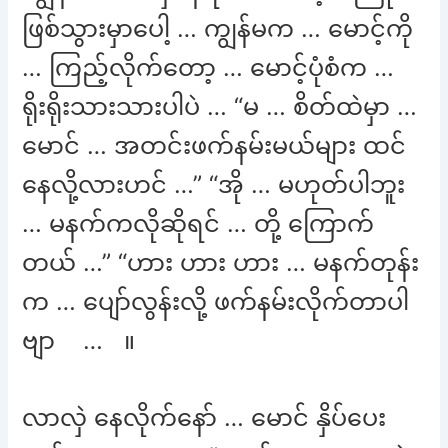
ဖြစ်သွားမှာပေါ့ … ကျွန်မက … မောင့်ကို
… ကြည့်လိုက်တော့ … မောင့်ပုံစံက …
ရိုးရိုးသားသားပါပဲ … “မ … စိတ်ထဲမှာ …
မောင် … အတင်းဖက်နမ်းမယ်များ ထင်
နေလို့လားဟင် …” “အို … မဟုတ်ပါဘူး
… မနက်ကလိုဆိုရင် … တို့ ကြောက်
တယ် …” “ဟား ဟား ဟား … မနက်တုန်း
က … ပျော်လွန်းလို့ ဖက်နမ်းလိုက်တာပါ
ဗျာ … ။
လာလှဲ နေလိုက်နော် … မောင် နှိပ်ပေး