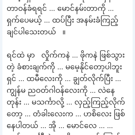
တာဝန်ခံရရင် … မောင်နမ်းတာကို …
ရှက်ပေမယ့် … ထပ်ပြီး အနမ်းခံကြည့်
ချင်ပါသေးတယ် ။
ရင်ထဲ မှာ လှိုက်ကနဲ … ဖိုကနဲ ဖြစ်သွား
တဲ့ ခံစားချက်ကို … မမေ့နိုင်တော့ပါဘူး
ရှင် … ထမီလေးကို … ချွတ်လိုက်ပြီး …
ကျွန်မ ညဝတ်ဂါဝန်လေးကို … လဲနေ
တုန်း … မသင်္ကာလို့ … လှည့်ကြည့်လိုက်
တော့ … တံခါးလေးက … ဟစိလေး ဖြစ်
နေပါတယ် … အို … မောင်လေ … …