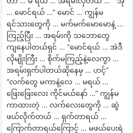
တာ … မ ရယ် … အရမ်းလှတယ် …” “အို
… မောင်ရယ် …” မောင် … ကျွန်မ
ရင်သားတွေကို … မက်မက်မောမောနဲ့ …
ကြည့်ပြီး … အရမ်းကို သဘောတွေ
ကျနေပါတယ်ရှင် … “မောင်ရယ် … အဲဒီ
လိုမျိုးကြီး … စိုက်မကြည့်နဲ့လေကွာ …
အရမ်းရှက်ပါတယ်ဆိုနေမှ … ဟင့်”
“လက်တွေ မကာနဲ့လေ … မရယ် …
ဖြေးဖြေးလေး ကိုင်မယ်နော် …” ကျွန်မ
ကာထားတဲ့ … လက်လေးတွေကို … ဆွဲ
ဖယ်လိုက်တယ် … ရှက်တာရယ် …
ကြောက်တာရယ်ကြောင့် … မဖယ်ပေးရဲ