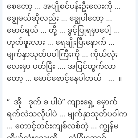
စေတော့ … အပျိုစင်ပန်းဦးလေးကို …
ချွေမယ်ဆိုလည်း … ချွေပါတော့ …
မောင်ရယ် … တို့ … ခွင့်ပြုရမှာပေါ့ …
ဟုတ်ဖူးလား … ရေချိုးပြီးနောက် …
မျက်နှာသုတ်ပဝါကြီးကို … ကိုယ်လုံး
လေးမှာ ပတ်ပြီး …. အပြင်ထွက်လာ
တော့ … မောင်စောင့်နေပါတယ် … ။
“ အို ဒုက် ခ ပါပဲ” ကျားရှေ့ မှောက်
ရက်လဲသလိုပါပဲ … မျက်နှာသုတ်ပဝါက
… တောင့်တင်းကျစ်လစ်တဲ့ … ကျွန်မ
ကိုယ်လုံးလေးကို … လုံခြုံအောင် …