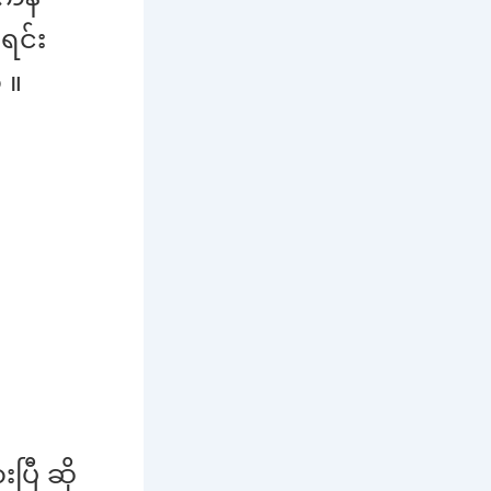
ရင်း
 ။
ြီ ဆို