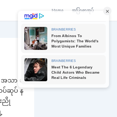
Home
အပြာစာအုပ်
ို အသာ မ
သပ်ဆုပ် န
းညို
့