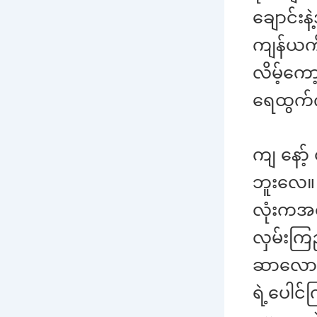
ချောင်း
ကျန်ယက်
လိမ့်ကေ
ရေထွက်က
ကျ နော့်
ဘူးလေ။ 
လုံးကအရ
လှမ်းကြည
ဆာလောင်
ရဲ့ပေါင်