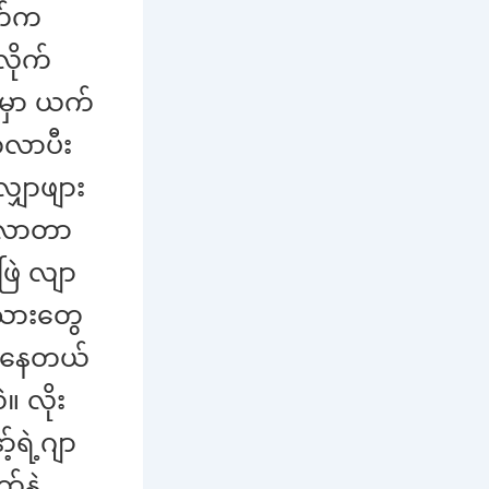
က်က
လိုက်
ဲမှာ ယက်
်လာပီး
ျှာဖျား
ယ်လာတာ
ြဲ လျာ
းသားတွေ
န်နေတယ်
။ လိုး
်ရဲ့ဂျာ
က်နဲ