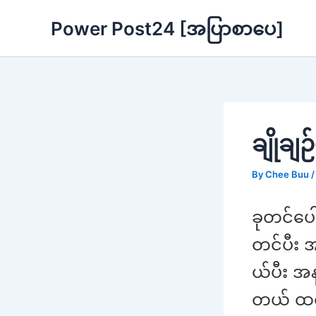
Skip
Power Post24 [အပြာစာပေ]
to
content
ချိုချ
By
Chee Buu
ခုတင်ပေ
တင်ပီး အ
ယ်ပီး အ
တယ် ထင်