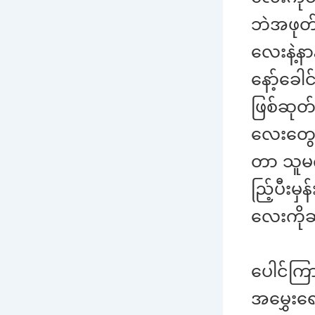
ဘဲအဖုတ်
လေးနဲ့န
နော့်ခေါ
ဖြစ်ဆုတ်
လေးတွေက
တာ သူမ
ည်ြ့ပီးမ
လေးကိုဆ
ပေါင်ကြ
အမွှေးရေ