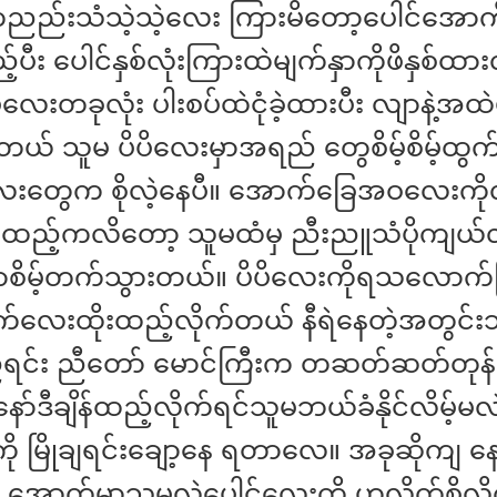
ညည်းသံသဲ့သဲ့လေး ကြားမိတော့ပေါင်အော
ီး ပေါင်နှစ်လုံးကြားထဲမျက်နှာကိုဖိနှစ်ထား
လေးတခုလုံး ပါးစပ်ထဲငုံခဲ့ထားပီး လျာနဲ့အထ
်တယ် သူမ ပိပိလေးမှာအရည် တွေစိမ့်စိမ့်ထွက
ေးတွေက စိုလဲ့နေပီ။ အောက်ခြေအဝလေးကိုလ
ုးထည့်ကလိတော့ သူမထံမှ ညီးညူသံပိုကျ
ာစိမ့်တက်သွားတယ်။ ပိပိလေးကိုရသလောက်ဖ
က်လေးထိုးထည့်လိုက်တယ် နီရဲနေတဲ့အတွင်
့်ရင်း ညီတော် မောင်ကြီးက တဆတ်ဆတ်တု
ော်ဒီချိန်ထည့်လိုက်ရင်သူမဘယ်ခံနိုင်လိမ့်မလဲ
ကို မြိုချရင်းချော့နေ ရတာလေ။ အခုဆိုကျ နော့
 အောက်မှာသူမလဲပေါင်လေးကို ဟလိုက်စိလို