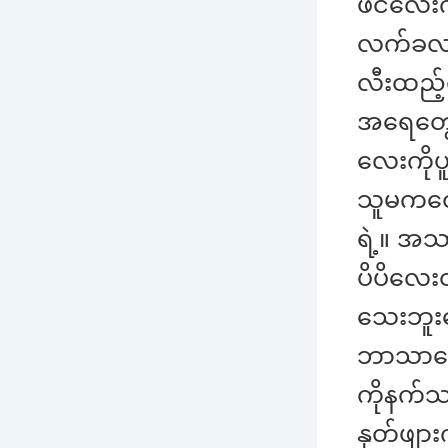
ဖင်လေးက
လက်ခလယ်န
လီးထည့်
အရေတွေစ
လေးကိုပ
သူမကတေ
ရဲ့။ အသ
ပိပိလေး
သေးဘူးလ
ဘာသာကေ
ကိုနက်သ
နုတ်ဖျ