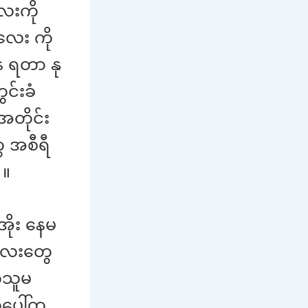
ေးကို
လေး ကို
ေ ရတာ နု
င်းခံ
အတိုင်း
ေ အစီရီ
 ။
ိုး နေမ
လေးတွေ
့သူမ
ီပေါ်က