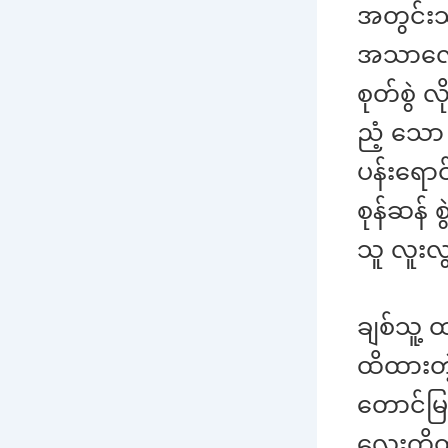
အတွင်းသ
အသာလေး လ
စုတ်စွဲ
ညံ့ သော
ပန်းရော
စုန်ဆန် 
သူ လူးလွ
ချစ်သူ့
ထိထားတ
တောင်မြ
လေးကိုတ