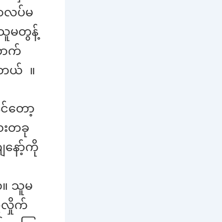
ရာလပ်မ
ူမတွန့်
ောက်
 တယ် ။
ုင်တော့
ေးတခု
ော့်ကို
ေ။ သူမ
လှိုက်