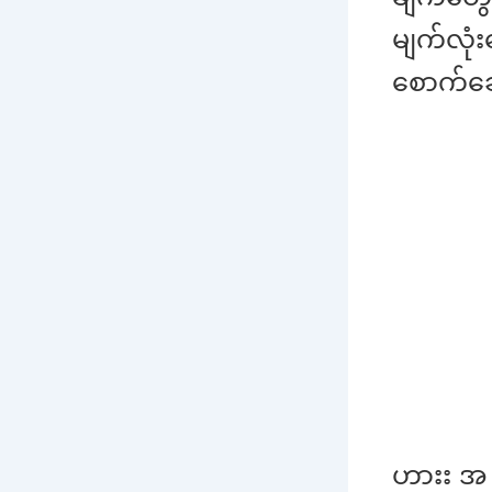
မျက်လုံး
စောက်ခေ
ဟားး အ 