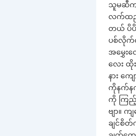
သူမဆီက
လက်ထည့်ပ
တယ် ပိပိ
ပစ်လိုက
အမွှေးလ
လေး ထိ
နား ကျေ
ကိုနက်န
ကို ကြည
ဗျာ။ ကျန
ချင်စိတ်
ချက်တွေ