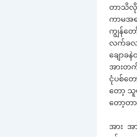
တာသိလို
ကာမအရသာ
ကျွန်တေ
လက်ခလယ်
ချောခန
အားတက်သ
ငုံပစ်တ
တော့ သ
တော့တာ
အား အား 