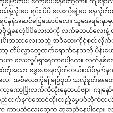
ိုမြှောက်ပီး ကော့ပေးနေတော့တာ။ ကျနော်လ
ဲ့လိုးပေးရင်း ပိပိ လေးကိုချဲ့ပေးနေလိုက်
ရင်နဲနဲအဆင်ပြေအောင်လေ။ သူမအရမ်းနာမှာစို
ိုရွှဲနေတဲ့ပိပိလေးထဲကို လက်ခလယ်လေးနဲ့ 
ူးပီးအသာလေးထည့် အစိလေးကိုငုံစုတ်လိုက
ာ့ တိမ်လွှာတွေထက်ရောက်နေသလို မိန်း
ာယာ လေးလှုပ်ရှားရတာပေါ့လေ။ လက်နှစ်ချောင
ထဲကိုအသားမွှေပေးနေလိုက်တယ်။သိပ်နက်နက်
ေ။ အစိလေးကိုချိုချဉ်စုတ် သလိုစုတ်နေတေ
ာ့ကော့ပြီးလက်ကိုလိုးနေတယ်ဗျာ။ ကျနော
ည်ထက်နက်အောင်ထိုးထည့်မွှေပစ်လိုက်တယ
ားက ကာမသံလေးတွေက ဆူဆူညံနေပါရော။ လက