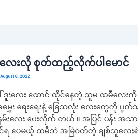
ဉ်လေးလို စုတ်ထည့်လိုက်ပါမောင်
/
August 8, 2022
ါ် ဒူးလေး ထောင် ထိုင်နေတဲ့ သူမ ထမီလေးက
မွှေး ရေးရေးနဲ့ ခြေသလုံး လေးတွေကို ပွတ်
နမ်းလေး ပေးလိုက် တယ် ။ အပြင် ပန်း အသာ
ရ ပေမယ့် ထမီဘဲ အမြဲဝတ်တဲ့ ချစ်သူလေးရဲ