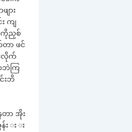
ာဖျား
်း ကျ
ကိုညှစ်
က်တာ ဖင်
လိုက်
ကဘဲကြ
င်းဘိ
တာ အိုး
ွန်း း း