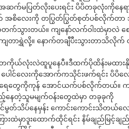
နဲ့အဆက်မပြတ်လိုးပေးရင်း ပိပိတခုလုံးကိုနေ
 အစိလေးကို တပြွတ်ပြွတ်စုတ်ပစ်လိုက်တာ သ
ာ့တက်သွားတယ်။ ကျနော်လက်ဝါးထဲမှာလဲ စ
ျတာရွှဲလို့။ နောက်တချီပီးသွားတာသိလိုက်
 တကိုယ်လုံးလဲထူပူနေပီ။ဒီထက်ပိုထိန်းမထားနိ
ပေါင်လေးကိုအောက်ကသိုင်းဖက်ရင်း ပိပိလ
ေတွေကိုကုန် အောင်ယက်ပစ်လိုက်တယ်။ ကျန
့်နေတဲ့သူမမျက်ဝန်းတွေထဲမှာ တခုခုကို
မွတ်သိပ်နေမှန်း ကောင်းကောင်းသိတယ်လ
ကြားထဲမှာဒူးထောက်ထိုင်ရင်း နိမ်ချည်မြင့်ချည်