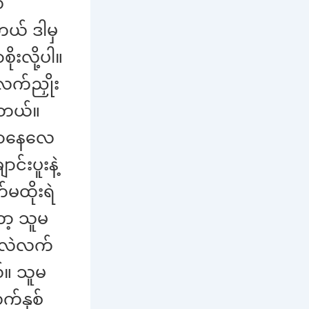
ဲ
တယ် ဒါမှ
းလို့ပါ။
လက်ညှိုး
်တယ်။
မောနေလေ
်းပူးနဲ့
မထိုးရဲ
ာ့ သူမ
်လဲလက်
်။ သူမ
်နှစ်