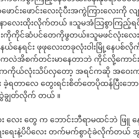
ဖောင်းဖောင်းလေးငုံပီးအကွဲကြားလေးကို လျ
ာနာလေးထိုးလိုက်တယ် ။သူမအံသြစွာကြည့်ရင
င်းကိုကိုင်ဆံပင်တေကိုဖွတယ်။သူမဖင်လုံးလေး
နယ်နေရင်း ဖုဖုလေးတခုလုံးဝါးမြို့နေပစ်လို
လဲအိစက်တင်းမာနေတာဘဲ ကိုင်လို့ကောင်း
ကကိုယ်လုံးသိပ်လှတော့ အရင်ကဆို အဝေး
ှန်း ခဲ့ရတာလေ တွေးရင်းစိတ်တေပိုထန်ပြီးဘော
ွဲချွတ်လိုက် တယ် ။
ား လေး တွေ က ဘောင်းဘီရာမထင်ဘဲ ဖြူ နေ
းရေးနဲ့ပိပိလေး တက်မက်စွာငုံခဲလိုက်တယ် အ