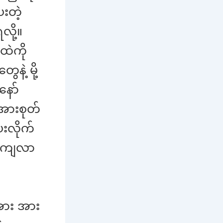
းတဲ့
ို့။
ထဲကို
ဲ့ မို့
ော်
အားစုတ်
းလိုက်
်ကျလာ
 အား အား