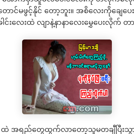
တောင်မဖွင့်နိုင် တော့ဘူး။ အစိလေးကိုချေပေး
ါင်းလေးထဲ လျာနဲ့နာနာလေးမွှေပေးလိုက် တာ
ထဲ အရည်တွေထွက်လာတော့သူမတချီပြီးသွားပ