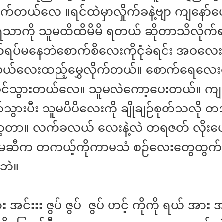
က်တယ်လေ ။ရင်ထဲမှာလှိုက်ခနဲ့ဗျာ ကျနော်ပေ
ကို သူမထိထိမိမိ ရတယ် ဆိုတာသိလိုက်ရလ
ာ်ရပ်မနေဘဲစောက်စိလေးကိုငုံခဲရင်း အဝလေး
လေးထည့်မွှေလိုက်တယ်။ စောက်ရေလေးတွေန
ဲဝင်သွားတယ်လေ။ သူမလဲကော့ပေးတယ်။ ကျန
ွားပီး သူမပိပိလေးကို ချိုချဉ်စုတ်သလို တ
ော့တာ။ လက်ခလယ် လေးနဲ့လဲ တရဇတ် လိုးပေ
ူမဆီက တကယ့်ကိုကာမသံ စဉ်လေးတွေထွက
ဘဲ။
အင်းးး ဇွပ် ဇွပ် ဇွပ် ဟင့် ကိုကို ရယ် အား