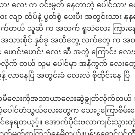
ား လေး က ဝင်းမွတ် နေတာဘဲ့ ပေါင်သား လ
ျာ ထိပ်နဲ့ ပွတ်စွဲ ပေးပီး အတွင်းသား နုနု
 လိုက်တယ် သူဆီ က အသက် ရူသံလေး ကြားန
 အသားစိုင် နှစ်ခု အထိတွေ့ လက်တွေ က အတွ
င် ဖောင်းဖောင်း လေး ဆီ အကွဲ ကြောင်း လေး
စွဲလိုက် တယ် သူမ ပေါင်မှာ အနီကွက် လေးတွ
န့် လာနေပြီ အတွင်းခံ လေးလဲ စိုထိုင်းနေ ပြီ
 ထမီလေးကိုအသာယာလေးဆွဲချွတ်လိုက်တယ် အ
ဲ့ပေါင်တံသွယ်လေးတွေက သေးွကြောစိမ်း
င်နေရတယ့့်။ အောက်ပိုင်းဗလာကျင်းသွားတဲ
က်မက်စွာကြည့်နေမိတယ်။ပန်းနုရောင်ပင်တ