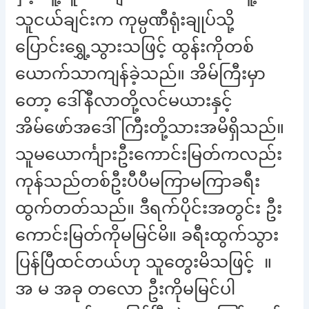
သူငယ်ချင်းက ကုမ္ပဏီရုံးချုပ်သို့
ပြောင်းရွှေ့သွားသဖြင့် ထွန်းကိုတစ်
ယောက်သာကျန်ခဲ့သည်။ အိမ်ကြီးမှာ
တော့ ဒေါ်နီလာတို့လင်မယားနှင့်
အိမ်ဖော်အဒေါ်ကြီးတို့သားအမိရှိသည်။
သူမယောင်္ကျားဦးကောင်းမြတ်ကလည်း
ကုန်သည်တစ်ဦးပီပီမကြာမကြာခရီး
ထွက်တတ်သည်။ ဒီရက်ပိုင်းအတွင်း ဦး
ကောင်းမြတ်ကိုမမြင်မိ။ ခရီးထွက်သွား
ပြန်ပြီထင်တယ်ဟု သူတွေးမိသဖြင့် ။
အ မ အခု တလော ဦးကိုမမြင်ပါ