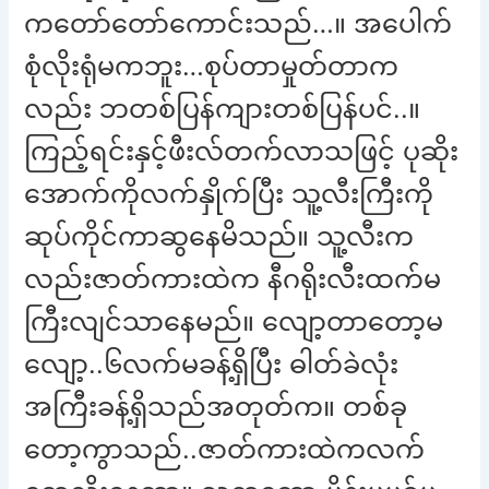
ကတော်တော်ကောင်းသည်…။ အပေါက်
စုံလိုးရုံမကဘူး…စုပ်တာမှုတ်တာက
လည်း ဘတစ်ပြန်ကျားတစ်ပြန်ပင်..။
ကြည့်ရင်းနှင့်ဖီးလ်တက်လာသဖြင့် ပုဆိုး
အောက်ကိုလက်နှိုက်ပြီး သူ့လီးကြီးကို
ဆုပ်ကိုင်ကာဆွနေမိသည်။ သူ့လီးက
လည်းဇာတ်ကားထဲက နီဂရိုးလီးထက်မ
ကြီးလျင်သာနေမည်။ လျော့တာတော့မ
လျော့..၆လက်မခန့်ရှိပြီး ဓါတ်ခဲလုံး
အကြီးခန့်ရှိသည်အတုတ်က။ တစ်ခု
တော့ကွာသည်..ဇာတ်ကားထဲကလက်