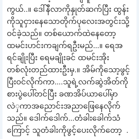
ကွယ်..။ ဒေါ်နီလာကိုနှုတ်ဆက်ပြီး ထွန်း
ကိုသူငှားနေသောတိုက်ပုလေးအတွင်းသို့
ဝင်ခဲ့သည်။ တစ်ယောက်ထဲနေတော့
ထမင်းဟင်းကချက်ရဦးမည်…။ ရေအ
ရင်ချိုးပြီး ရေမချိုးခင် ထမင်းအိုး
တစ်လုံးတည်ထားဦးမှ.။ အိမ်ကိုသော့ဖွင့်
ပြီးဝင်လိုက်ကာ….သူရဲ့လက်ဆွဲအိတ်ကို
စားပွဲပေါ်တင်ပြီး ခဏအိပ်ယာပေါ်မှာ
လဲှကာအညောင်းအညာဖြေနေလိုက်
သည်။ ဒေါက်ဒေါက်…တံခါးခေါက်သံ
ကြောင့် သူတံခါးကိုဖွင့်ပေးလိုက်တော့ .