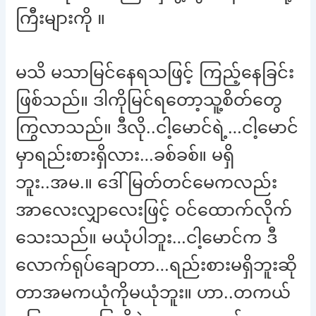
ကြီးများကို ။
မသိ မသာမြင်နေရသဖြင့် ကြည့်နေခြင်း
ဖြစ်သည်။ ဒါကိုမြင်ရတော့သူ့စိတ်တွေ
ကြွလာသည်။ ဒီလို..ငါ့မောင်ရဲ့…ငါ့မောင်
မှာရည်းစားရှိလား…ခစ်ခစ်။ မရှိ
ဘူး..အမ.။ ဒေါ်မြတ်တင်မေကလည်း
အာလေးလျှာလေးဖြင့် ဝင်ထောက်လိုက်
သေးသည်။ မယုံပါဘူး…ငါ့မောင်က ဒီ
လောက်ရုပ်ချောတာ…ရည်းစားမရှိဘူးဆို
တာအမကယုံကိုမယုံဘူး။ ဟာ..တကယ်