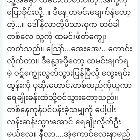
ပြောခိုင်းလို့..။ ဒီနေ့ ထမင်းမချက်နဲ့တော့
တဲ့…။ ဒေါ်နီလာတို့မိသားစုက တစ်ခါ
တစ်လေ သူ့ကို ထမင်းဖိတ်ကျွေး
တတ်သည်။ သြော်…အေးအေး.. ကောင်း
လိုက်တာ။ ဒီနေ့အဖို့တော့ ထမင်းချက်ရ
မဲ့ ဝဋ်ကျွေးလွတ်သွားပြန်ပြီလို့ တွေးရင်း
ထွန်းကို ပုဆိုးဟောင်းတစ်ထည်ကိုယူကာ
ရေချိုးခန်းထဲသို့ဝင်သွားတော့သည်။
တစ်နေကုန်ပင်ပန်းခဲ့သမျှကို ပေါ့ပါး
လန်းဆန်းသွားအောင် ရေချိုးလိုက်ဦး
မယ်လေ။ နီလာ….အဲ့ကောင်လေးနာမည်