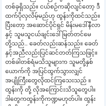
တစ်ခုရှိသည်။ ငယ်စဉ်ကဆိုလျင်တော့ ဒီ
ထက်ပိုလှလိမ့်မည်ဟု ထွန်းကိုထင်သည်။
ပြီးတော့ အဆောင်ပိုင်ရှင် မိန်းမဒေါ်နီလာ
နှင့် သူမသူငယ်ချင်းဒေါ်မြတ်တင်မေ
တို့သည်.. ခေတ်လည်းဆန်သည်။ ခေတ်
နှင့်အညီလည်းပြင်ဆင်တတ်ကြသဖြင့်။
တစ်ခါတစ်ရံမသိသူများက သူမတို့နှစ်
ယောက်ကို အပြင်ထွက်သွားလျှင်
အပျိုကြီးတွေလိုထင်ကြသေးသည် ။
ထွန်းကို တို့ လိုအကြောင်းသိသူတွေပါ။
ဒါတွေကထွန်းကိုကဏ္ဍမဟုတ်ပါ။ ထွန်း