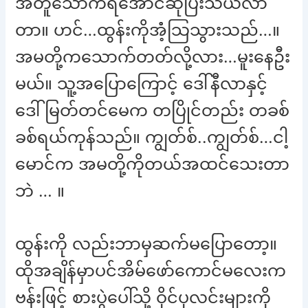
အတူသောက်ရအောင်ဆိုပြီးသယ်လာ
တာ။ ဟင်…ထွန်းကိုအံံ့သြသွားသည်…။
အမတို့ကသောက်တတ်လို့လား…မူးနေဦး
မယ်။ သူ့အပြောကြောင့် ဒေါ်နီလာနှင့်
ဒေါ်မြတ်တင်မေက တပြိုင်တည်း တခစ်
ခစ်ရယ်ကုန်သည်။ ကျွတ်စ်..ကျွတ်စ်…ငါ့
မောင်က အမတို့ကိုတယ်အထင်သေးတာ
ဘဲ … ။
ထွန်းကို လည်းဘာမှဆက်မပြောတော့။
ထိုအချိန်မှာပင်အိမ်ဖော်ကောင်မလေးက
ဗန်းဖြင့် စားပွဲပေါ်သို့ ဝိုင်ပုလင်းများကို