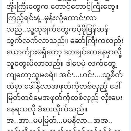
အိုးကြီးတွေက တောင့်တောင့်ကြီးတွေ။
ကြည့်ရင်းနဲ့..မှန်းလို့ကောင်းလာ
သည်..သူ့ထုချက်တွေကပိုမိုမြန်ဆန်
သွက်လက်လာသည်။ ဆော်ကြီးကလည်း
ယောင်္ကျားမရှိတော့ ဆာချင်ဆာနေမှာလို့
သူတွေးမိလာသည်။ ဒါပေမဲ့ လက်တွေ့
ကျတော့သူမစရဲ။ အင်း…ဟင်း….သူ့စိတ်
ထဲမှာ ဒေါ်နီလာအဖုတ်ကိုတစ်လှည့် ဒေါ်
မြတ်တင်မေအဖုတ်ကိုတစ်လှည့် လိုးပေး
နေရသလို ခံစားလိုက်သည်။
အ..အာ..မမမြတ်…မမနီလာ…အအ..