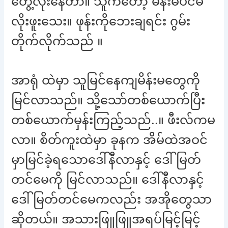
တွေ့လိုးနေတာ။ သူကတော့ မိန်းမပင်မ
လိုးဖူးသေး။ ဖုန်းကိုဘေးချရင်း ဂွမ်း
တိုက်လိုက်သည် ။
အာရုံ ထဲမှာ သူမြင်နေကျမိန်းမတွေကို
မြင်လာသည်။ သို့သော်တစ်ယောက်ပြီး
တစ်ယောက်မှန်းကြည့်သည်..။ ဖီးလ်ကမ
လာ။ စိတ်ကူးထဲမှာ ခုနက အိမ်ထဲအဝင်
မှာမြင်ခဲ့ရသောဒေါ်နီလာနှင့် ဒေါ်မြတ်
တင်မေကို မြင်လာသည်။ ဒေါ်နီလာနှင့်
ဒေါ်မြတ်တင်မေကလည်း အအိုတွေသာ
ဆိုတယ်။ အသားဖြူဖြူအရပ်မြင့်မြင့်