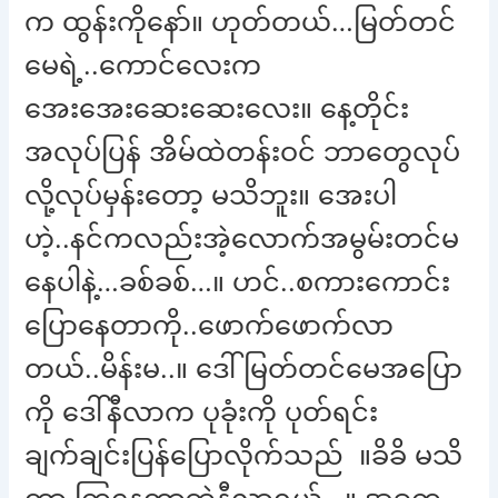
က ထွန်းကိုနော်။ ဟုတ်တယ်…မြတ်တင်
မေရဲ့..ကောင်လေးက
အေးအေးဆေးဆေးလေး။ နေ့တိုင်း
အလုပ်ပြန် အိမ်ထဲတန်းဝင် ဘာတွေလုပ်
လို့လုပ်မှန်းတော့ မသိဘူး။ အေးပါ
ဟဲ့..နင်ကလည်းအဲ့လောက်အမွမ်းတင်မ
နေပါနဲ့…ခစ်ခစ်…။ ဟင်..စကားကောင်း
ပြောနေတာကို..ဖောက်ဖောက်လာ
တယ်..မိန်းမ..။ ဒေါ်မြတ်တင်မေအပြော
ကို ဒေါ်နီလာက ပုခုံးကို ပုတ်ရင်း
ချက်ချင်းပြန်ပြောလိုက်သည် ။ခိခိ မသိ