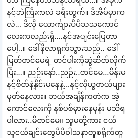
တာ ကြနေတာဘဲနီလာရယ်…။ အခုက
နင့်ဘဲကြီးကလဲ ခရီးတွက်။ ဒီအိမ်မှာက
လဲ… ဒီလို ယောင်္ကျားပီပီသသကောင်
လေးကလည်းရှိ….နင်အပျင်းပြေတာ
ပေါ့..။ ဒေါ်နီလာရှက်သွားသည်.. ဒေါ်
မြတ်တင်မေရဲ့ တင်ပါးကိုဆွဲဆိတ်လိုက်
ပြီး…။ ညဉ်းနော်..ညဉ်း..တင်မေ…မိန်းမ
နင့်စိတ်နဲ့နိုင်းမနေနဲ့…နင့်လိုယွတယ်များ
မှတ်နေလား။ ဘယ်အချိန်ကတဲက အဲ့
ကောင်လေးကို နစ်ပစ်မှားနေမှန်း မသိရ
ပါလား..မိတင်မေ။ သူမတို့ကား ငယ်
သူငယ်ချင်းတွေပီပီဝါသနာတူစရိုက်တူ