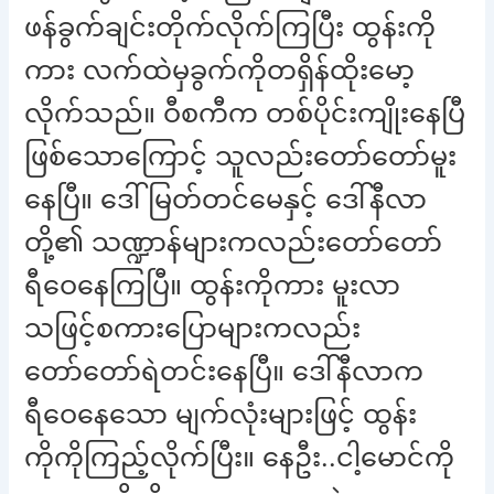
ဖန်ခွက်ချင်းတိုက်လိုက်ကြပြီး ထွန်းကို
ကား လက်ထဲမှခွက်ကိုတရှိန်ထိုးမော့
လိုက်သည်။ ဝီစကီက တစ်ပိုင်းကျိုးနေပြီ
ဖြစ်သောကြောင့် သူလည်းတော်တော်မူး
နေပြီ။ ဒေါ်မြတ်တင်မေနှင့် ဒေါ်နီလာ
တို့၏ သဏ္ဍာန်များကလည်းတော်တော်
ရီဝေနေကြပြီ။ ထွန်းကိုကား မူးလာ
သဖြင့်စကားပြောများကလည်း
တော်တော်ရဲတင်းနေပြီ။ ဒေါ်နီလာက
ရီဝေနေသော မျက်လုံးများဖြင့် ထွန်း
ကိုကိုကြည့်လိုက်ပြီး။ နေဦး..ငါ့မောင်ကို