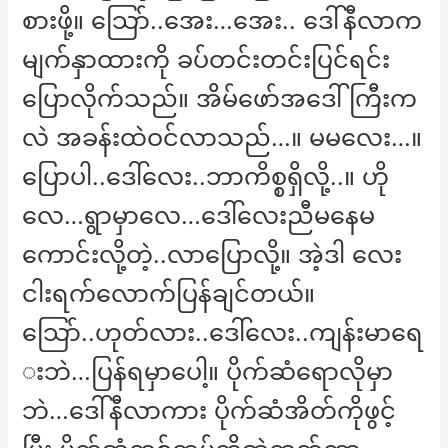
စားဖို့။ သြော်..အေး…အေး.. ဒေါ်နီလာက
မျက်နှာထားကို ခပ်တင်းတင်းပြင်ရင်း
ပြောလိုက်သည်။ အိမ်ဖော်အဒေါ်ကြီးက
လဲ အခန်းထဲဝင်လာသည်…။ မမလေး…။
ပြောပါ..ဒေါ်လေး..ဘာကိစ္စရှိလို့..။ ဟို
လေ…ရွာမှာလေ…ဒေါ်လေးညီမနေမ
ကောင်းလို့တဲ့..လာပြောလို့။ အဲ့ဒါ လေး
ငါးရက်လောက်ပြန်ချင်တယ်။
သြော်..ဟုတ်လား..ဒေါ်လေး..ကျန်းမာရေ
းဘဲ…ပြန်ရမှာပေါ့။ ပိုက်ဆံရောလိုမှာ
ဘဲ…ဒေါ်နီလာကား ပိုက်ဆံအိတ်ကိုဖွင့်