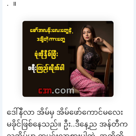
. ။
ဒေါ်နီလာ အိမ်မှ အိမ်ဖော်ကောင်မလေး
မခိုင်ဖြစ်နေသည်။ ဦး..ဒီနေ့ည အန်တီက
သူ့အိမ်မှာ ထမင်းလာစားပါတဲ့..အကို့ကို