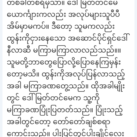
တစ်ခါတစ်ရံမှသာ။ ဒေါ်မြတ်တင်မေ
ယောင်္ကျားကလည်း အလုပ်များသူပီပီ
အိမ်မှာမကပ်။ ဒီတော့ သူမကလည်း
ထွန်းကိုငှားနေသော အဆောင်ပိုင်ရှင်ဒေါ်
နီလာဆီ မကြာမကြာလာလည်သည်။။
သူမတို့ဘာတွေပြောလို့ပြောနေကြမှန်း
တော့မသိ။ ထွန်းကိုအလုပ်ပြန်လာသည့်
အခါ မကြာခဏတွေ့သည်။ ထိုအခါမျိုး
တွင် ဒေါ်မြတ်တင်မေက သူ့ကို
မကြာခဏပြုံးပြတတ်သည်။ ပြုံးသည့်
အခါတွင်တော့ တော်တော်ချစ်စရာ
ကောင်းသည်။ ပါးပြင်တွင်ပါးချိုင့်လေး