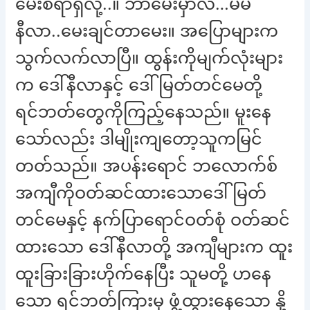
မေးစရာရှိလို့..။ ဘာမေးမှာလဲ…မမ
နီလာ..မေးချင်တာမေး။ အပြောများက
သွက်လက်လာပြီ။ ထွန်းကိုမျက်လုံးများ
က ဒေါ်နီလာနှင့် ဒေါ်မြတ်တင်မေတို့
ရင်ဘတ်တွေကိုကြည့်နေသည်။ မူးနေ
သော်လည်း ဒါမျိုးကျတော့သူကမြင်
တတ်သည်။ အပန်းရောင် ဘလောက်စ်
အကျီကိုဝတ်ဆင်ထားသောဒေါ်မြတ်
တင်မေနှင့် နက်ပြာရောင်ဝတ်စုံ ဝတ်ဆင်
ထားသော ဒေါ်နီလာတို့ အကျီများက ထူး
ထူးခြားခြားဟိုက်နေပြီး သူမတို့ ဟနေ
သော ရင်ဘတ်ကြားမှ ဖွံ့ထွားနေသော နို့