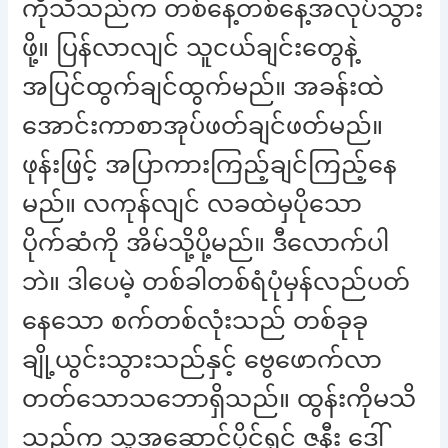
ကိုသိသည်က တစ်နေ့တစ်နေ့အလုပ်သွား
ဖို့။ ပြန်လာလျင် သူငယ်ချင်းတွေနဲ့
အပြင်ထွက်ချင်ထွက်မည်။ အခန်းထဲ
အောင်းကာစာအုပ်ဖတ်ချင်ဖတ်မည်။
ဖုန်းဖြင့် အပြာကားကြည့်ချင်ကြည့်နေ
မည်။ လကုန်လျင် လခထဲမှပိုသော
ပိုက်ဆံကို အိမ်သို့ပို့မည်။ ဒီလောက်ပါ
ဘဲ။ ဒါပေမဲ့ တစ်ခါတစ်ရံပုံမှန်လည်ပတ်
နေသော စက်တစ်လုံးသည် တစ်ခုခု
ချို့ယွင်းသွားသည်နှင့် ဗွေဖောက်လာ
တတ်သောသဘောရှိသည်။ ထွန်းကိုမသိ
သည်က သူ့အဆောင်ပိုင်ရှင် ဇနီး ဒေါ်