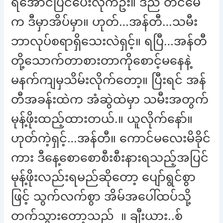
ရအောင်ပြင်ပေးလိုက်ဦး။ ဒီည တင်မေ
က ဒီမှာအိပ်မှာ။ ဟုတ်…အန်တီ…သမီး
ဘာလုပ်စရာရှိသေးလဲရှင့်။ ရပြီ…အန်တီ
တို့သောက်တာစားတာကိုစောင့်မနေနဲ့
မနက်ကျမှသိမ်းလိုက်တော့။ ပြီးရင် အန်
တီအခန်းထဲက အံဆွဲထဲမှာ သမီးအတွက်
မုန့်ဖိုးထည့်ထားတယ်.။ ယူလိုက်နော်။
ဟုတ်ကဲ့ရှင့်…အန်တီ။ ကောင်မလေးမိခိုင်
ကား ဒီနေ့စောစောစီးစီးနားရသည့်အပြင်
မုန့်ဖိုးလည်းရမည်ဆိုတော့ ပျော်ရွင်စွာ
ဖြင့် သွက်လက်စွာ အိမ်အပေါ်ထပ်သို့
တက်သွားတော့သည် ။ ချီးယား..စ်