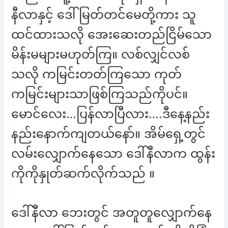
နီလာနှင့် ဒေါ်မြတ်တင်မေတို့ကား သူ
ထင်ထားသလို အေးဆေးတည်ငြိမ်သော
မိန်းမများမဟုတ်ကြ။ လစ်လျှင်လစ်
သလို ကမြင်းတတ်ကြသော ကုတ်
ကမြင်းများသာဖြစ်ကြသည်ကိုပင်။
မောင်လေး…ပြန်လာပြီလား….ဒီနေ့နည်း
နည်းနောက်ကျတယ်နော်။ အိမ်ရှေ့တွင်
လမ်းလျှောက်နေသော ဒေါ်နီလာက ထွန်း
ကိုကိုနှုတ်ဆက်လိုက်သည် ။
ဒေါ်နီလာ ဘေးတွင် အတူတူလျှောက်နေ