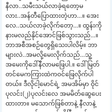
နီလာ..သမီးသယ်လာခဲ့ရတော့မ
လား..အန်တီပြောထားတဲ့ဟာ…။ အေး
လေ..သယ်လာခဲ့လိုက်တော့…။ ထွန်းကို
နားမလည်နိုင်အောင်ဖြစ်သွားသည်…။
ဘာအစီအစဉ်တွေရှိသေးပါလိမ့်။ ဘာ
များလဲ..အမလို့မေးလိုက်သည်…သူ့
အမေးကိုဒေါ်နီလာမဖြေပါ.။ ဒေါ်မြတ်
တင်မေကကြားထဲကဝင်ဖြေလိုက်ပါ
တယ်။ ဒီလိုငါ့မောင်ရဲ့ အမအိမ်မှာ ဝိုင်
ပုလင်း(၂)ပုလင်းလေ အမမိတ်ဆွေပေး
ထားတာ။ မသောက်ဖြစ်တာနဲ့ နီလာနဲ့