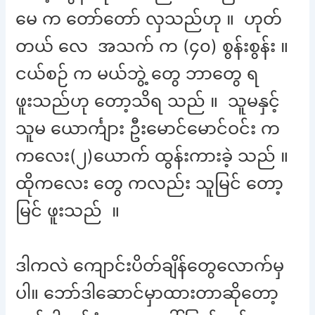
မေ က တော်တော် လှသည်ဟု ။ ဟုတ်
တယ် လေ အသက် က (၄၀) စွန်းစွန်း ။
ငယ်စဉ် က မယ်ဘွဲ့ တွေ ဘာတွေ ရ
ဖူးသည်ဟု တော့သိရ သည် ။ သူမနှင့်
သူမ ယောင်္ကျား ဦးမောင်မောင်ဝင်း က
ကလေး(၂)ယောက် ထွန်းကားခဲ့ သည် ။
ထိုကလေး တွေ ကလည်း သူမြင် တော့
မြင် ဖူးသည် ။
ဒါကလဲ ကျောင်းပိတ်ချိန်တွေလောက်မှ
ပါ။ ဘော်ဒါဆောင်မှာထားတာဆိုတော့