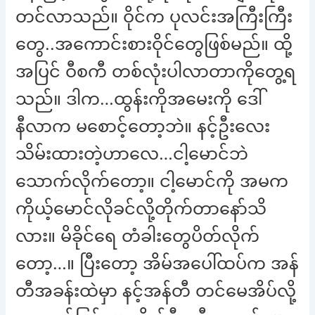
တင်လာသည်။ ဝိုင်က ပုလင်းအကြီးကြီး
တွေ..အကောင်းစားဝိုင်တွေဖြစ်မည်။ ထို့
အပြင် ဝီစကီ တစ်လုံးပါလာတာကိုတွေ့ရ
သည်။ ဒါက…ထွန်းကိုအမေးကို ဒေါ်
နီလာက မစောင့်တော့ဘဲ။ နင့်ဦးလေး
သိမ်းထားတဲ့ဟာလေ…ငါ့မောင်ဘဲ
သောက်လိုက်တော့။ ငါ့မောင်ကို အမက
ကိုယ့်မောင်လိုခင်လို့တိုက်တာနော်သိ
လား။ မိခိုင်ရေ တံခါးတွေပိတ်လိုက်
တော့…။ ပြီးတော့ အိမ်အပေါ်ထပ်က အန်
တီအခန်းထဲမှာ နင့်အန်တီ တင်မေအိပ်လို့