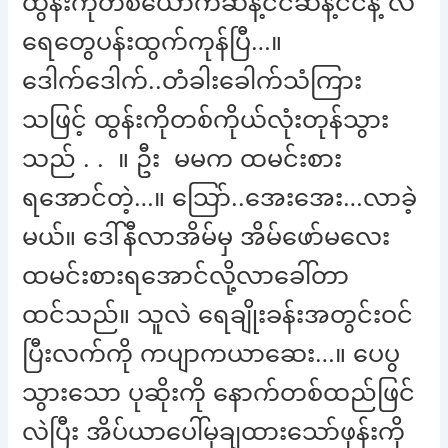
ထွန်းကိုတစ်ယောက်ဆန့်ငင်ဆန့်ငင်နဲ့ လ
ရေတွေပန်းထွက်ကုန်ပြီ…။
ဒေါက်ဒေါက်..တံခါးခေါက်သံကြား
သဖြင့် ထွန်းကိုတစ်ကိုယ်လုံးတုန်သွား
သည် . . ။ ဦး မမက ထမင်းစား
ရအောင်တဲ့…။ သြော်..အေးအေး…လာခဲ့
မယ်။ ဒေါ်နီလာအိမ်မှ အိမ်ဖော်မလေး
ထမင်းစားရအောင်လို့လာခေါ်တာ
ထင်သည်။ သူလဲ ရေချိုးခန်းအတွင်းဝင်
ပြီးလက်ကို ကပျာကယာဆေး…။ ပေပွ
သွားသော ပုဆိုးကို နောက်တစ်ထည်ဖြင်
လဲပြီး အိပ်ယာပေါ်မှချထားသော်ဖုန်းကို