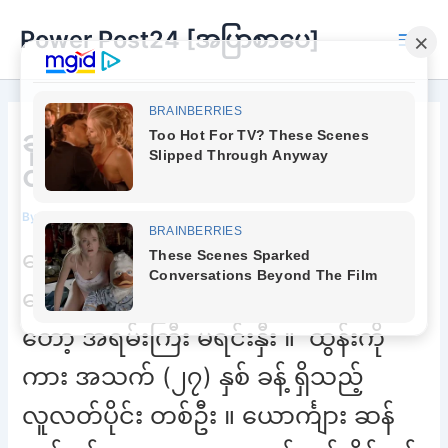
Skip
Power Post24 [အပြာစာပေ]
to
Main
content
Men
ခုချိန်မှတော့ မညှာပါနဲ့တော့ မမ
တို့ရယ်
By
Chee Buu
/
May 4, 2022
ဒေါ်မြတ်တင်မေ ကို ထွန်းကို သိတာ
တော့ ကြာပြီ ။ ဒါပေ မယ့် ရင်းနှီး တာ
တော့ အရမ်းကြီး မရင်းနှီး ။ ထွန်းကို
ကား အသက် (၂၇) နှစ် ခန့် ရှိသည့်
လူလတ်ပိုင်း တစ်ဦး ။ ယောင်္ကျား ဆန်