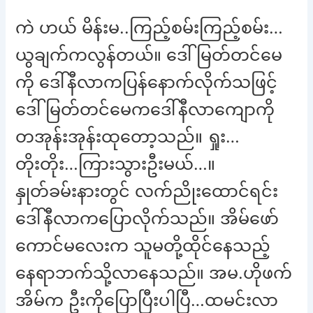
ကဲ ဟယ် မိန်းမ..ကြည့်စမ်းကြည့်စမ်း…
ယွချက်ကလွန်တယ်။ ဒေါ်မြတ်တင်မေ
ကို ဒေါ်နီလာကပြန်နောက်လိုက်သဖြင့်
ဒေါ်မြတ်တင်မေကဒေါ်နီလာကျောကို
တအုန်းအုန်းထုတော့သည်။ ရှုး…
တိုးတိုး…ကြားသွားဦးမယ်…။
နှုတ်ခမ်းနားတွင် လက်ညိုးထောင်ရင်း
ဒေါ်နီလာကပြောလိုက်သည်။ အိမ်ဖော်
ကောင်မလေးက သူမတို့ထိုင်နေသည့်
နေရာဘက်သို့လာနေသည်။ အမ.ဟိုဖက်
အိမ်က ဦးကိုပြောပြီးပါပြီ…ထမင်းလာ