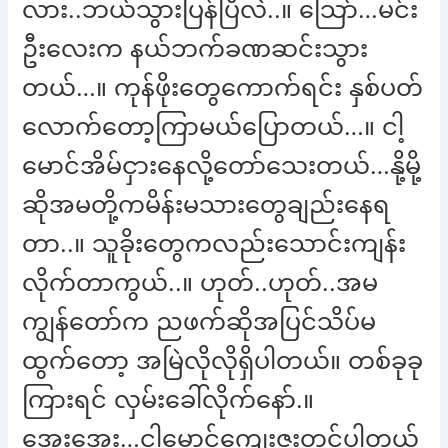
လား..ဘယ်သွားပြန်ပြီလဲ..။ သြော်…မင်း
ဦးလေးက နယ်ဘက်ခဏဆင်းသွား
တယ်…။ ကုန်ဖိုးတွေကောက်ရင်း နှစ်ပတ်
လောက်တော့ကြာမယ်ပြောတယ်…။ ငါ့
မောင်အိမ်ငှားနေလို့တော်သေးတယ်…နို့မို့
ဆိုအမတို့ကမိန်းမသားတွေချည်းနေရ
တာ..။ သူခိုးတွေကလည်းသောင်းကျန်း
လိုက်တာကွယ်..။ ဟုတ်..ဟုတ်..အမ
ကျွန်တော်က ညဖက်ဆိုအပြင်သိပ်မ
ထွက်တော့ အမြဲလိုလိုရှိပါတယ်။ တစ်ခုခု
ကြားရင် လှမ်းခေါ်လိုက်နော်.။
အေးအေး…ငါ့မောင်ကျေးဇူးတင်ပါတယ်