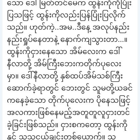
သော ဒေါ်မြတ်တင်မေက ထွန်းကိုကိုပြုံး
ပြသဖြင့် ထွန်းကိုလည်းပြန်ပြုံးပြလိုက်
သည်။ ဟုတ်ကဲ့..အမ..ဒီနေ့ အလုပ်နည်း
နည်းရှုပ်နေတာနဲ့ နောက်ကျသွားတာ…။
ထွန်းကိုငှားနေသော အိမ်လေးက ဒေါ်
နီလာတို့ အိမ်ကြီးဘေးကတိုက်ပုလေး
မှာ။ ဒေါ်နီလာတို့ နှစ်ထပ်အိမ်သစ်ကြီး
ဆောက်ခဲ့ရာတွင် ဘေးတွင် သူမတို့ယခင်
ကနေခဲ့သော တိုက်ပုလေးက ပိုနေသဖြင့်
အလကားဖြစ်နေမည့်အတူတူလူငှားတင်
ခဲ့ခြင်းဖြစ်သည်။ ငှားစကတော့ ထွန်းကို
နှင့် သူ့သူငယ်ချင်းတစ်ယောက်။ သူ့