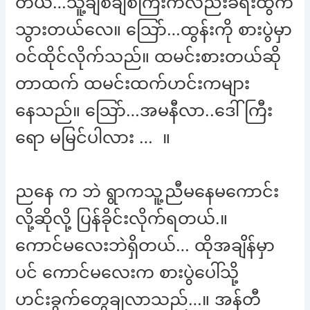
တယ်…သူ့ချစ်ချစ်ကြီးကလည်းခရီးထွက်
သွားတယ်လေ။ သြော်…ထွန်းကို စားပွဲမှာ
ဝင်ထိုင်လိုက်သည်။ ထမင်းစားတယ်ဆို
တာထက် ထမင်းထက်ဟင်းကများ
နေသည်။ သြော်…အမနီလာ..ဒေါ်ကြီး
ရော မမြင်ပါလား … ။
ညနေ က ဘဲ ရွာကသူ့ညီမနေမကောင်း
လို့ဆိုလို့ ပြန်ခိုင်းလိုက်ရတယ်.။
ကောင်မလေးဘဲရှိတယ်… ထိုအချိန်မှာ
ပင် ကောင်မလေးက စားပွဲပေါ်သို့
ဟင်းခွက်တွေချလာသည်…။ အန်တီ