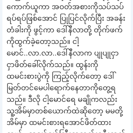
ကောက်ယူကာ အဝတ်အစားကိုသပ်သပ်
ရပ်ရပ်ဖြစ်အောင် ပြုပြင်လိုက်ပြီး အခန်း
တံခါးကို ဖွင့်ကာ ဒေါ်နီလာတို့ တိုက်ဖက်
ကိုထွက်ခဲ့တော့သည်။ ငါ့
မောင်..လာ.လာ..ဒေါ်နီလာက ပျုပျုငှာ
ငှာဖိတ်ခေါ်လိုက်သည်။ ထွန်းကို
ထမင်းစားပွဲကို ကြည့်လိုက်တော့ ဒေါ်
မြတ်တင်မေပါရောက်နေတာကိုတွေ့ရ
သည်။ ဒီလို ငါ့မောင်ရေ မချိုကလည်း
သူ့အိမ်မှာတစ်ယောက်ထဲဆိုတော့ မမတို့
အိမ်မှာ ထမင်းစားရအောင်ဖိတ်ထား