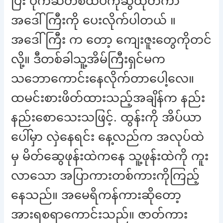
ပြီး ပိုက်ဆံတစ်ထပ်ကိုဆွဲထုတ်ကာ
အဒေါ်ကြီးကို ပေးလိုက်ပါတယ် ။
အဒေါ်ကြီး က တော့ ကျေးဇူးတွေကိုတင်
လို့။ ဒီတစ်ခါသူ့အိမ်ကြီးရှင်မက
သဘောကောင်းနေလိုက်တာပေါ့လေ။
ထမင်းစားဖိတ်ထားသည့်အချိန်က နည်း
နည်းစောသေးသဖြင့်. ထွန်းကို အိပ်ယာ
ပေါ်မှာ လှဲနေရင်း နေ့လည်က အလုပ်ထဲ
မှ မိတ်ဆွေဖုန်းထဲကနေ သူ့ဖုန်းထဲကို ကူး
လာသော အပြာကားတစ်ကားကိုကြည့်
နေသည်။ အမေရိကန်ကားဆိုတော့
အားရစရာကောင်းသည်။ ဇာတ်ကား