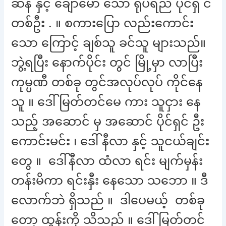
ဆန် နှင့် ချောမော သော ရုပ်ရည် ပိုင်ရှ င်
တစ်ဦး . ။ စကားပြော လည်းကောင်း
သော ကြောင့် ချစ်သူ ခင်သူ များသည်။
ဘွဲ့ရပြီး နောက်ပိုင်း တွင် မြို့မှာ လာပြီး
ကုမ္ပဏီ တစ်ခု တွင်အလုပ်လုပ် ကိုင်နေ
သူ ။ ဒေါ်မြတ်တင်မေ ကား သူငှား နေ
သည့် အဆောင် မှ အဆောင် ပိုင်ရှင် ဦး
ကောင်းမင်း ၊ ဒေါ် နီလာ နှင့် သူငယ်ချင်း
တွေ ။ ဒေါ်နီလာ ထံလာ ရင်း မျက်မှန်း
တန်းမိကာ ရင်းနှီး နေသော သဘော ။ ဒီ
လောက်ဘဲ ရှိသည် ။ ဒါပေမယ့် တစ်ခု
တော့ ထွန်းကို သိသည် ။ ဒေါ်မြတ်တင်