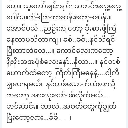
တွေ။ သူတော်ချင်းချင်း သတင်းလွေ့လွေ့
ပေါင်းဖက်မိကြတာဆန်းတော့မဆန်း။
အောင်မယ်…ညဉ်းကျတော့ ခိုးစားဖို့ကြံ
နေတာမသိတာကျ။ ခစ်..ခစ်..နင်သိရင်
ပြီးတာဘဲလေ…။ ကောင်လေးကတော့
ရိုးရိုးအအပုံစံလေးနော်..နီလာ…။ နင်တစ်
ယောက်ထဲတော့ ကြိတ်ကြံမနေနဲ့….ငါ့ကို
မျှပေးရမယ်။ နင်တစ်ယောက်ထဲစားလို့
ကတော့ အားလုံးဖော်ပစ်လိုက်မယ်…
ဟင်းဟင်း။ ဘာလဲ..အဝတ်တွေကိုချွတ်
ပြီးတော့လား…ခိခိ . . ။