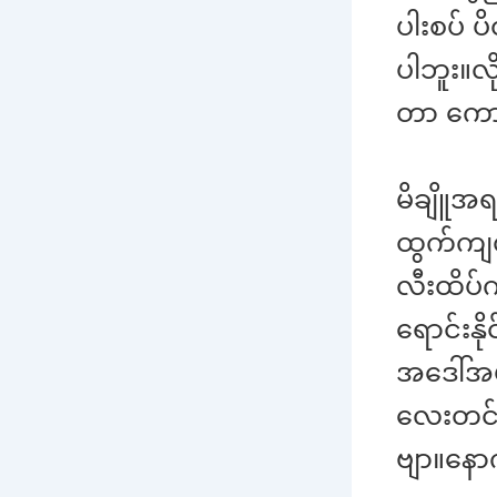
ပါးစပ် ပ
ပါဘူး။လိ
တာ ကော
မိချိူအရ
ထွက်ကျ
လီးထိပ်
ရောင်းနို
အဒေါ်အပျ
လေးတင် 
ဗျာ။နောက