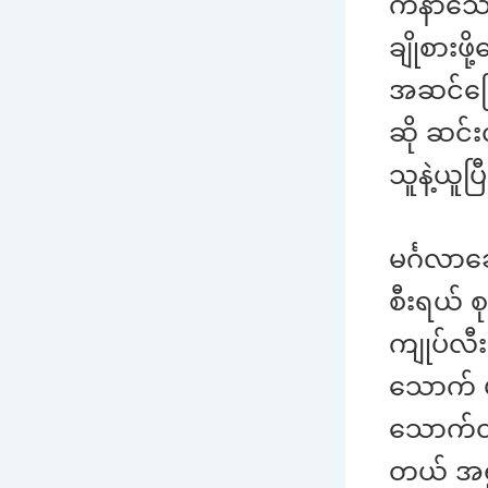
ကနာသေး
ချိုစားဖ
အဆင်ပြေ
ဆို ဆင်
သူနဲ့ယူပြ
မင်္ဂလာ
စီးရယ် 
ကျုပ်လီ
သောက် ဖ
သောက်တ
တယ် အရ