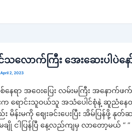
ျင်သလောက်ကြီး အေးဆေးပါပဲနော
/
April 2, 2023
် တစ်နေရာ အဝေးပြေး လမ်းမကြီး အနောက်ဖက်
 ရောင်းသူဝယ်သူ အသံပေါင်စုံနဲ့ ဆူညံနေတာ
း မိန်းမကို ဈေးခင်းပေးပြီး အိမ်ပြန်ဖို့ နုတ
ချို ငါပြန်ပြီ နေ့လည်ကျမှ လာတော့မယ် “ ”