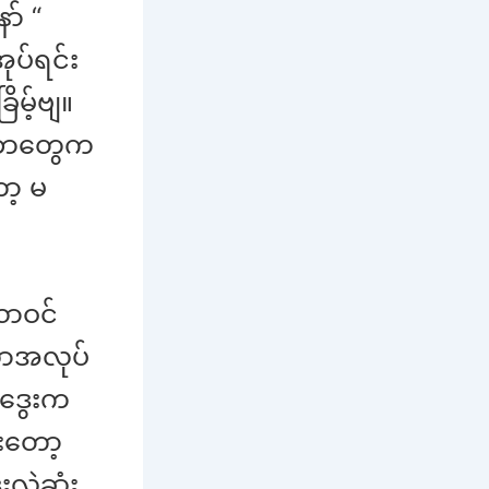
ာ် “
ုပ်ရင်း
မ့်ဗျ။
ိဘတွေက
ာ့ မ
ယာဝင်
်ယာအလုပ်
ဘဒွေးက
်းတော့
းလဲဆုံး