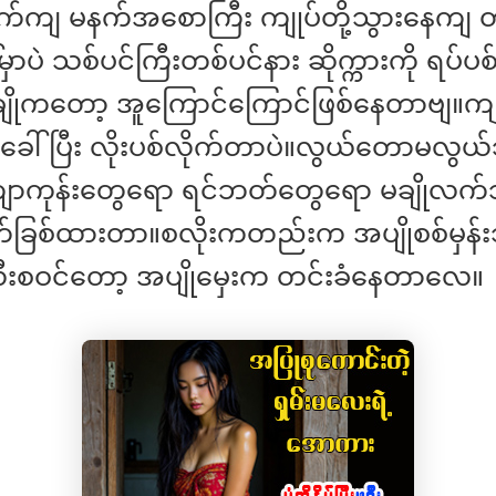
်ကျ မနက်အစောကြီး ကျုပ်တို့သွားနေကျ တာ
မှာပဲ သစ်ပင်ကြီးတစ်ပင်နား ဆိုက္ကားကို ရပ်ပစ
ိုကတော့ အူကြောင်ကြောင်ဖြစ်နေတာဗျ။ကျ
ခေါ်ပြီး လိုးပစ်လိုက်တာပဲ။လွယ်တောမလွယ်
ောကုန်းတွေရော ရင်ဘတ်တွေရော မချိုလက
်ခြစ်ထားတာ။စလိုးကတည်းက အပျိုစစ်မှန်း
းစဝင်တော့ အပျိုမှေးက တင်းခံနေတာလေ။