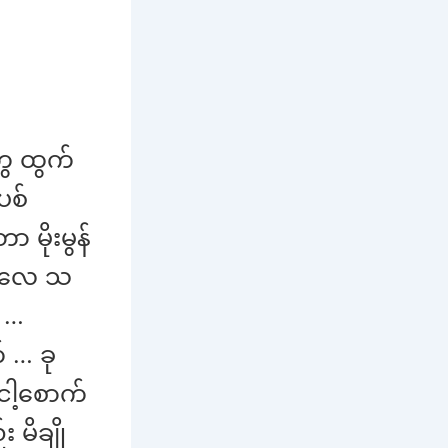
ွေ ထွက်
ပစ်
မိုးမွန်
ိုးလေ သ
ာ …
 … ခု
ငါ့စောက်
မိချို