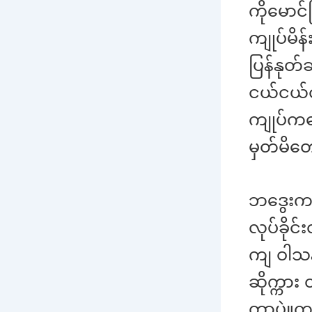
ကိုမောင
ကျုပ်မိန
ပြန်နုတ
ငယ်ငယ်
ကျုပ်ကလ
မှတ်မိတေ
ဘဒွေးကပ
လုပ်ခို
ကျ ဝါသန
ဆိုက္ကား
တာပဲ။ကျ