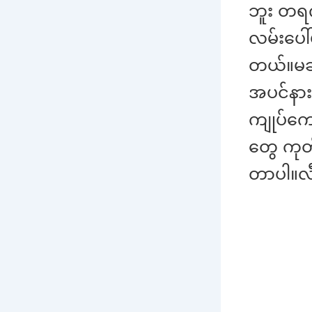
ဘူး တရက
လမ်းပေါ်
တယ်။မချ
အပင်နား
ကျုပ်ကျ
တွေ ကုတ
တာပါ။လီ