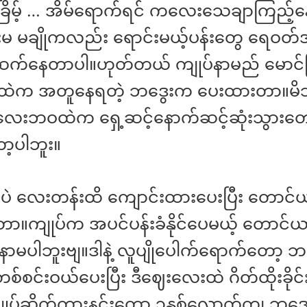
်ခြိမ့် … အိမ်ရောက်ရင် ကလေးသေချာကြည့်နေ
်းမ မချိုကလည်း ရောင်းမယ့်ပန်းတွေ ရေဝတ်အ
်ဆက်နေတာပါ။ဟုတ်တယ် ကျုပ်နာမည် မောင်ခြိ
ထဲက အတူနေရတဲ့ ဘဒွေးက ပေးထားတာ။မ
ေးဘဝထဲက ရှေ့ဆင့်နောက်ဆင့်ဆုံးသွားတေ
ာ့ပါဘူး။
ဲ လေးတန်းထိ ကျောင်းထားပေးပြီး တောင်
င်းတာ။ကျုပ်က အပင်ပန်းခံနိုင်ပေမယ့် တောင
ာမပါဘူးဗျ။ဒါနဲ့ လူပျိုပေါက်ရောက်တော့ 
 တစ်စင်းဝယ်ပေးပြီး ဒီဈေးလေးထဲ ဂိတ်ထိုးခိုင
ုပ်ဆိုက်ကားနင်းတော့ ၃နှစ်လောက်ကျ ဘဒွေ