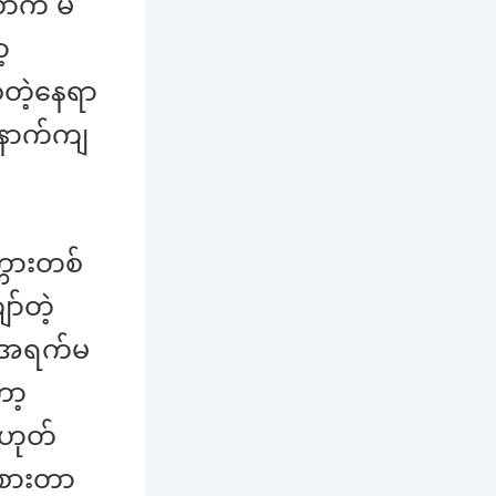
က် မိ
့
်တဲ့နေရာ
နောက်ကျ
္ကားတစ်
ာ်တဲ့
် အရက်မ
ာ့
ဟုတ်
်စားတာ