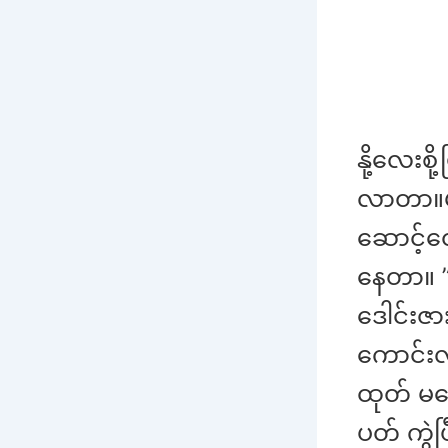
နို့လေးစ
လာတာ။မခ
ဆောင့်တ
နေတာ။ ”
ဒေါင်းဇာ
ကောင်းလာ
ထုတ် မအ
ပတ် ကွဲ