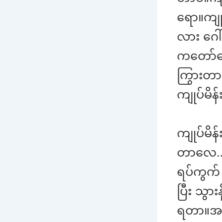
ရော။ကျု
လား ဂေါ
ကတော်တွ
ကြွားတာတ
ကျုပ်မိ
ကျုပ်မိန
တာလေ…ရင်
ရပ်ကွက်
ပြီး သွား
ရတာ။အနေ