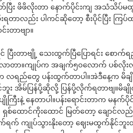
ိတ်ပြီး ဖိဖိလိုးတာ နောက်ပိုင်းကျ အသံသိပ်မ
ုးရတာလည်း ပါကင်ဆိုတော့ စီးပိုင်ပြီး ကြပ်ထ
င်းတာဗျာ။
င် ပြီးတာဗျို့ သေးထွက်ပြီပြောရင်း စောက်
လာတာ။ကျုပ်က အချက်၅၀လောက် ပစ်လိုးလိ
က လရည်တွေ ပန်းထွက်တာပါ။အဲဒီနေ့က မိချိ
င်ဘူး အိမ်ပြန်ပို့ဆိုလို့ ပြန်ပို့လိုက်ရတာဗျ။မိ
ိုကြီးနဲ့ နေတာပါ။ပန်းရောင်းတာက မနက်ပိုင
ရှစ်ထောင်ကိုးထောင် မြတ်တော့ ချောင်လည
်ရက် ကျုပ်သွားနိုးတော့ ဈေးမထွက်နိုင်ဘူး