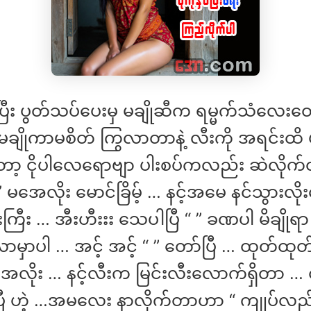
ို့ပြီး ပွတ်သပ်ပေးမှ မချိုဆီက ရမ္မက်သံလေးတ
ျိုကာမစိတ် ကြွလာတာနဲ့ လီးကို အရင်းထိ 
ော့ ငိုပါလေရောဗျာ ပါးစပ်ကလည်း ဆဲလိုက်တာ 
 မအေလိုး မောင်ခြိမ့် … နင့်အမေ နင်သွားလ
းကြီး … အီးဟီးးး သေပါပြီ “ ” ခဏပါ မိချိုရ
မှာပါ … အင့် အင့် “ ” တော်ပြီ … ထုတ်ထုတ်
ေလိုး … နင့်လီးက မြင်းလီးလောက်ရှိတာ … 
ပြီ ဟဲ့ …အမလေး နာလိုက်တာဟာ “ ကျုပ်လည်း 