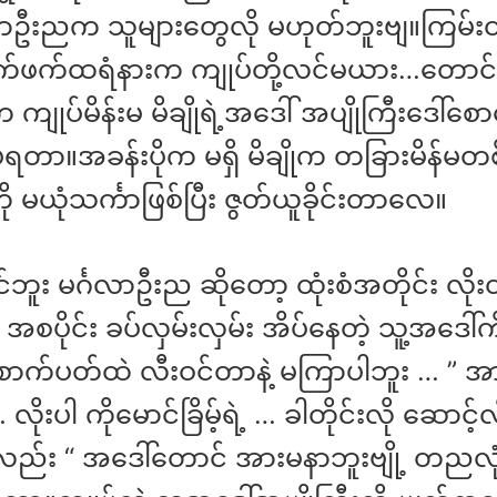
ဂလာဦးညက သူများတွေလို မဟုတ်ဘူးဗျ။ကြမ်
ာက်ဖက်ထရံနားက ကျုပ်တို့လင်မယား…တော
ကျုပ်မိန်းမ မိချိုရဲ့အဒေါ် အပျိုကြီးဒေါ်စော
ရတာ။အခန်းပိုက မရှိ မိချိုက တခြားမိန်မ
ကို မယုံသင်္ကာဖြစ်ပြီး ဇွတ်ယူခိုင်းတာလေ။
်ဘူး မင်္ဂလာဦးည ဆိုတော့ ထုံးစံအတိုင်း လိုး
အစပိုင်း ခပ်လှမ်းလှမ်း အိပ်နေတဲ့ သူ့အဒေါ်ကို
ာက်ပတ်ထဲ လီးဝင်တာနဲ့ မကြာပါဘူး … ” အာ
… လိုးပါ ကိုမောင်ခြိမ့်ရဲ့ … ခါတိုင်းလို ဆောင့်လ
်း “ အဒေါ်တောင် အားမနာဘူးဗျို့ တညလုံး