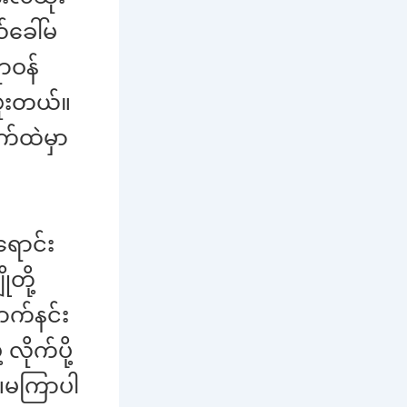
ခေါ်မ
ာဝန်
ဖူးတယ်။
က်ထဲမှာ
ရောင်း
တို့
ာက်နင်း
လိုက်ပို့
့။မကြာပါ