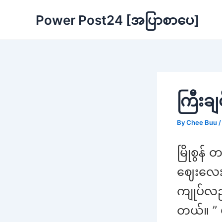
Skip
Power Post24 [အပြာစာပေ]
to
content
ကြီးခ
By
Chee Buu
မြိုစွန
ဈေးလေးက
ကျုပ်လည်
တယ်။ ” မ