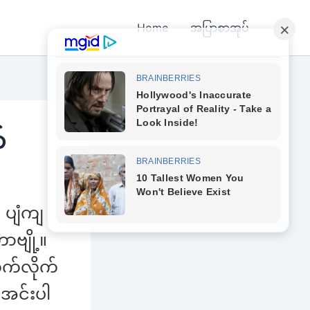
Home
အပြာစာအုပ်
်
 ပျံကျ
ဗျို့။
်ဆက်လိုက်
 အင်းပါ