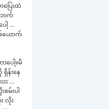
းတပြေးထဲ
င်ဘက်
ပေါ့ …
တစ်ယောက်
တာပေါ့။မိ
 ရှိန်းနေ
းးး …
ိုးစမ်းပါ
 လိုး