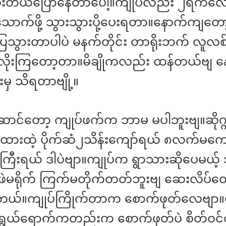
တယ်ပြောနေတာပေါ့။ကျုပ်လည်း ၂ရက်လော
ို့သောက်ဖို့ သွားသွားပို့ပေးရတာ။နောက်ကျတော
သွားတာပါပဲ မနက်တိုင်း တာရိုးဘက် လူလစ
းလိုးကြတော့တာ။မိချိုကလည်း ထန်တယ်ဗျ 
ီးမှ သိရတာဗျို့။
ဆောင်တော့ ကျုပ်ဖက်က ဘာမ မပါဘူးဗျ။ဆိုက
စုထားထဲ့ ပိုက်ဆံ၂သိန်းကျော်ရယ် ၈လက်မကျေ
းကြီးရယ် ဒါပဲဗျာ။ကျုပ်က ရွာသားဆိုပေမယ့
ဲမရိုက် ကြက်မတိုက်တတ်ဘူးဗျ ဆေးလိပ်တေ
ယ်။ကျုပ်ကြိုက်တာက စောက်ဖုတ်လေဗျာ။
ွယ်ရောက်ကတည်းက စောက်ဖုတ်ပဲ စိတ်ဝင