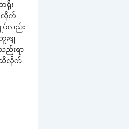
ရိုး
်လိုက်
ုပ်လည်း
ဘူးဗျ
်သည်းရာ
သိလိုက်