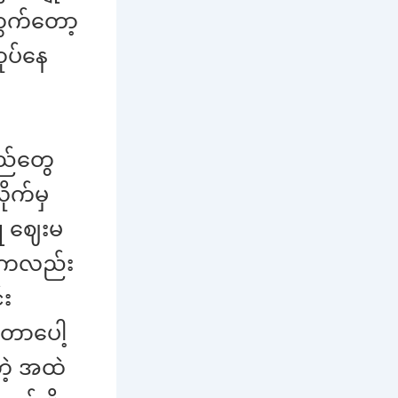
ထွက်တော့
ုပ်နေ
ရည်တွေ
ုက်မှ
ု ဈေးမ
ချိုကလည်း
်း
်တာပေါ့
တဲ့ အထဲ