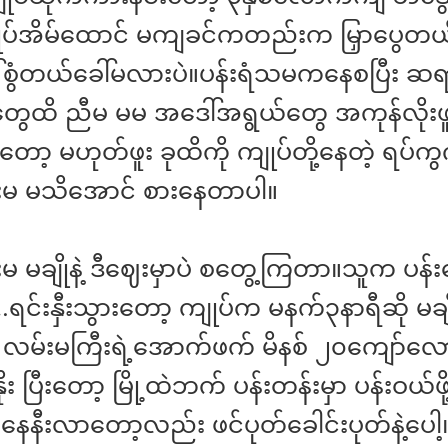
ပ်အိမ်ထောင် မကျခင်ကတည်းက မြှာပွေတယ်
်စွံတယ်ခေါ်မလားပဲ။ပန်းရံသမကနေစပြီး ဆရ
ေထိ ညီမ မမ အဒေါ်အရွယ်တွေ အကုန်လိုး
ော့ မဟုတ်ဖူး ခုထိကို ကျုပ်တို့နေတဲ့ ရပ်ကွ
န်းမ မသိအောင် စားနေတာပါ။
်းမ မချိုနဲ့ ဒီဈေးမှာပဲ စတွေ့ကြတာ။သူက ပန်း
းနှီးသွားတော့ ကျုပ်က မနက်၃နာရီဆို မချို
 လမ်းမကြီးရဲ့အောက်ဖက် မိနစ် ၂၀ကျော်လေ
နိုး ပြီးတော့ မြို့ထဲဘက် ပန်းတန်းမှာ ပန်းဝယ်ဖို့ 
နီးလာတော့လည်း ဖင်ပုတ်ခေါင်းပုတ်နဲ့ပေါ