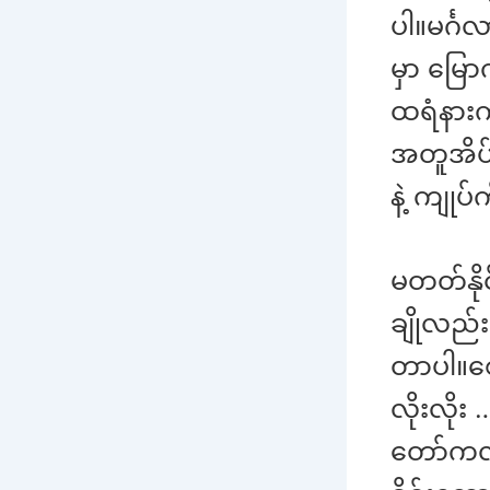
ပါ။မင်္
မှာ မြေ
ထရံနားက 
အတူအိပ်
နဲ့ ကျုပ်
မတတ်နိုင
ချိုလည်း 
တာပါ။စေ
လိုးလိုး 
တော်ကလည