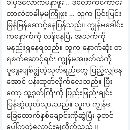
ခါမှဒီလောက်မနာဖူး .. ဒီလောက်ကောင်း
တာလဲတခါမှမကြုံဖူး … သူက ပြင်းပြင်း
မြန်မြန်ဆောင့်နေပြန်သည်။ ကျွန်မခေါင်း
ကနောက်ကို လန်နေပြီး အသက်ကို
မနည်းရှူနေရသည်။ သူက နောက်ဆုံး တ
ရစက်ဆောင့်ရင်း ကျွန်မအဖုတ်ထဲကို
ပူနွေးပျစ်ချွဲတဲ့သုတ်ရည်တွေ ပြည့်လျှံနေ
အောင် ပန်းထုတ်လိုက်လေသည်။ ပြီး
တော့ သူ့ဒုတ်ကြီးကို ဖြည်းဖြည်းချင်း
ပြန်ဆွဲထုတ်သွားသည်။ သူက ကျွန်မ
ခြေထောက်နှစ်ချောင်းကိုဆွဲပြီး ခုတင်
ပေါ်ကတွဲလောင်းချလိုက်သည် ။