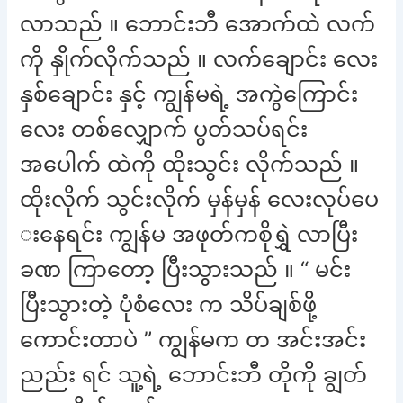
လာသည် ။ ဘောင်းဘီ အောက်ထဲ လက်
ကို နှိုက်လိုက်သည် ။ လက်ချောင်း လေး
နှစ်ချောင်း နှင့် ကျွန်မရဲ့ အကွဲကြောင်း
လေး တစ်လျှောက် ပွတ်သပ်ရင်း
အပေါက် ထဲကို ထိုးသွင်း လိုက်သည် ။
ထိုးလိုက် သွင်းလိုက် မှန်မှန် လေးလုပ်ပေ
းနေရင်း ကျွန်မ အဖုတ်ကစိုရွှဲ လာပြီး
ခဏ ကြာတော့ ပြီးသွားသည် ။ “ မင်း
ပြီးသွားတဲ့ ပုံစံလေး က သိပ်ချစ်ဖို့
ကောင်းတာပဲ ” ကျွန်မက တ အင်းအင်း
ညည်း ရင် သူ့ရဲ့ ဘောင်းဘီ တိုကို ချွတ်