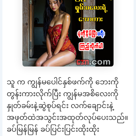
သူ က ကျွန်မပေါင်နှစ်ဖက်ကို ဘေးကို
တွန်းကားလိုက်ပြီး ကျွန်မအစိလေးကို
နှုတ်ခမ်းနဲ့ဆွဲစုပ်ရင်း လက်ချောင်းနဲ့
အဖုတ်ထဲအသွင်းအထုတ်လုပ်ပေးသည်။
ခပ်မြန်မြန် ခပ်ပြင်းပြင်းထိုးထိုး