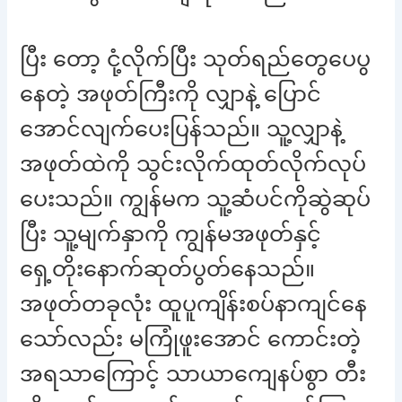
ပြီး တော့ ငုံ့လိုက်ပြီး သုတ်ရည်တွေပေပွ
နေတဲ့ အဖုတ်ကြီးကို လျှာနဲ့ ပြောင်
အောင်လျက်ပေးပြန်သည်။ သူ့လျှာနဲ့
အဖုတ်ထဲကို သွင်းလိုက်ထုတ်လိုက်လုပ်
ပေးသည်။ ကျွန်မက သူ့ဆံပင်ကိုဆွဲဆုပ်
ပြီး သူ့မျက်နှာကို ကျွန်မအဖုတ်နှင့်
ရှေ့တိုးနောက်ဆုတ်ပွတ်နေသည်။
အဖုတ်တခုလုံး ထူပူကျိန်းစပ်နာကျင်နေ
သော်လည်း မကြုံဖူးအောင် ကောင်းတဲ့
အရသာကြောင့် သာယာကျေနပ်စွာ တီး