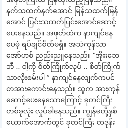
နက်သထက်နက်အောင် မြန်သထက်မြန်
အောင် ပြင်းသထက်ပြင်းအောင်ဆောင့်
ပေးနေသည်။ အဖုတ်ထဲက နာကျင်နေ
ပေမဲ့ ရပ်ချင်စိတ်မရှိ။ အသံကုန်သာ
အော်ဟစ် ညည်းညူနေသည်။ “အိုးးဘေ
ဘီ .. ငါ့ကို စိတ်ကြိုက်လုပ် .. စိတ်ကြိုက်
သာလိုးစမ်းပါ ” နာကျင်နေလျက်ကပင်
တအားကောင်းနေသည်။ သူက အားကုန်
ဆောင့်ပေးနေသောကြောင့် ခုတင်ကြီး
တစ်ခုလုံး လှုပ်ခါနေသည်။ ကျွန်မတို့နှစ်
ယောက်အောက်တွင် ခုတင်ကြီး တဒုန်း