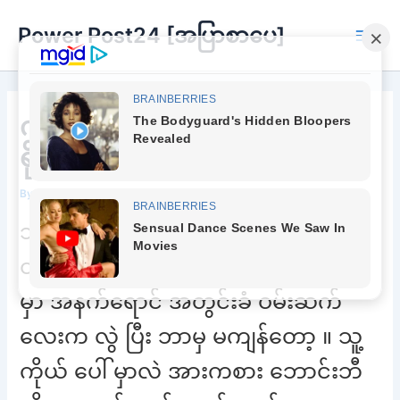
Skip
Power Post24 [အပြာစာပေ]
to
Main
content
Men
ကျွန်မအသံတွေ ဆူညံပွတ်လော
ရိုက်သွားလားရှင်
By
Chee Buu
/
April 22, 2023
သူ က ကျွန်မ ကို အိပ်ယာပေါ် ကို
တွန်းလှဲ လိုက်သ ည်။ ကျွန်မ ကိုယ်ပေါ်
မှာ အနက်ရောင် အတွင်းခံ ဝမ်းဆက်
လေးက လွဲ ပြီး ဘာမှ မကျန်တော့ ။ သူ့
ကိုယ် ပေါ် မှာလဲ အားကစား ဘောင်းဘီ