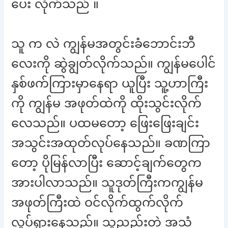
ပေး လိုက်သည် ။
သူ က လဲ ကျွန်မအတွင်းခံဘောင်းဘီ
လေးကို ဆွဲချွတ်လိုက်သည်။ ကျွန်မပေါင်
နှစ်ဖက်ကြားမှာနေရာ ယူပြီး သူ့ဟာကြီး
ကို ကျွန်မ အဖုတ်ထဲကို ထိုးသွင်းလိုက်
လေသည်။ ပထမတော့ ဖြေးဖြေးချင်း
အသွင်းအထုတ်လုပ်နေသည်။ ခဏကြာ
တော့ ပိုမြန်လာပြီး ဆောင့်ချက်တွေက
အားပါလာသည်။ သူဒုတ်ကြီးကကျွန်မ
အဖုတ်ကြီးထဲ ဝင်လိုက်ထွက်လိုက်
လှုပ်ရှားနေသည်။ သူညည်းတဲ့ အသံ