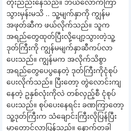
တိုးညည်းနေသည်။ ဘယ်လောက်ကြာ
သွားမှန်းမသိ .. သူ့မျက်နှာကို ကျွန်မ
အဖုတ်ဆီက ဖယ်လိုက်သည်။ သူက
အရည်တွေထုတ်ပြီးလို့ပျော့သွားတဲ့သူ့
ဒုတ်ကြီးကို ကျွန်မမျက်နှာဆီကပ်လာ
ပေးသည်။ ကျွန်မက အလိုက်သိစွာ
အရည်တွေပေပွနေတဲ့ ဒုတ်ကြီးကိုငုံစုပ်
ပေးလိုက်သည်။ ပြီးတော့ တွဲလောင်းကျ
နေတဲ့ ဥနှစ်လုံးကိုလဲ တစ်လှည့်စီ ငုံစုပ်
ပေးသည်။ စုပ်ပေးနေရင်း ခဏကြာတော့
သူ့ဒုတ်ကြီးက သံချောင်းကြီးလိုပြန်ပြီး
မာတောင့်လာပြန်သည်။ နောက်တခါ